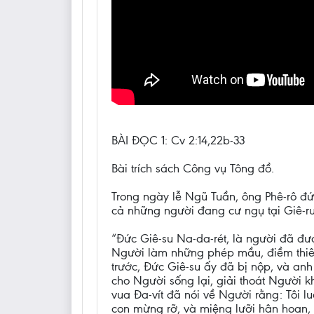
BÀI ĐỌC 1: Cv 2:14,22b-33
Bài trích sách Công vụ Tông đồ.
Trong ngày lễ Ngũ Tuần, ông Phê-rô đ
cả những người đang cư ngụ tại Giê-ru-
“Đức Giê-su Na-da-rét, là người đã đ
Người làm những phép mầu, điềm thiên
trước, Đức Giê-su ấy đã bị nộp, và a
cho Người sống lại, giải thoát Người k
vua Đa-vít đã nói về Người rằng: Tôi l
con mừng rỡ, và miệng lưỡi hân hoan,