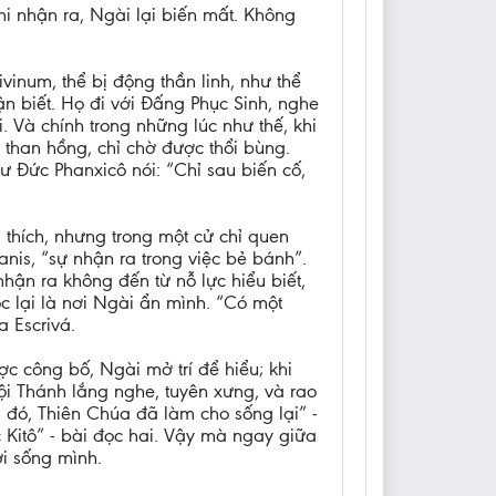
 nhận ra, Ngài lại biến mất. Không
inum, thể bị động thần linh, như thể
ận biết. Họ đi với Đấng Phục Sinh, nghe
 Và chính trong những lúc như thế, khi
 than hồng, chỉ chờ được thổi bùng.
ư Đức Phanxicô nói: “Chỉ sau biến cố,
 thích, nhưng trong một cử chỉ quen
panis, “sự nhận ra trong việc bẻ bánh”.
hận ra không đến từ nỗ lực hiểu biết,
c lại là nơi Ngài ẩn mình. “Có một
a Escrivá.
ợc công bố, Ngài mở trí để hiểu; khi
ội Thánh lắng nghe, tuyên xưng, và rao
 đó, Thiên Chúa đã làm cho sống lại” -
 Kitô” - bài đọc hai. Vậy mà ngay giữa
i sống mình.