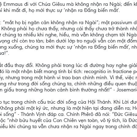
ệ Emmaus đi với Chúa Giêsu mà không nhận ra Ngài; đến khi
 khi mất đi, họ mới thực sự ‘nhận ra Đấng biến mất’.
: “mắt họ bị ngăn cản không nhận ra Ngài”; một passivum div
. Không phải họ chưa thấy, nhưng cái thấy chưa trở thành nh
chúng ta nhiều khi nghe, hiểu, mà vẫn không chạm tới Ngài.
vọng chỉ còn tro tàn; bên dưới lớp tro nguội vẫn còn một đốm
ắng xuống, chúng ta mới thực sự ‘nhận ra Đấng biến mất’, nh
a!”.
t đầu thay đổi. Không phải trong lúc đi đường hay nghe giải
ó là một nhận biết mang tính bí tích: recognitio in fractione 
 nhưng trong một hành vi trao ban chính mình. Vì thế, việc n
ng như trong đời sống chúng ta, chính những điều quen thuộ
 ẩn giấu trong những hoàn cảnh bình thường nhất!” - Josemarí
tục trong chính cấu trúc đời sống của Hội Thánh. Khi Lời đư
hông phải một ký ức, nhưng là một hiện tại đang diễn ra; H
 sống” - Thánh Vịnh đáp ca. Chính Phêrô đã nói: “Đức Giêsu
c “nhờ bửu huyết của Con Chiên vẹn toàn, vô tỳ tích, là Đức
iều khi chúng ta vẫn chưa nhận ra Ngài ngay trong chính đờ