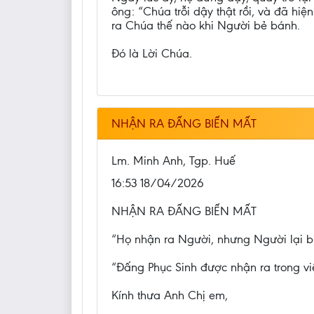
ông: “Chúa trỗi dậy thật rồi, và đã hi
ra Chúa thế nào khi Người bẻ bánh.
Đó là Lời Chúa.
NHẬN RA ĐẤNG BIẾN MẤT
Lm. Minh Anh, Tgp. Huế
16:53 18/04/2026
NHẬN RA ĐẤNG BIẾN MẤT
“Họ nhận ra Người, nhưng Người lại b
“Đấng Phục Sinh được nhận ra trong việ
Kính thưa Anh Chị em,