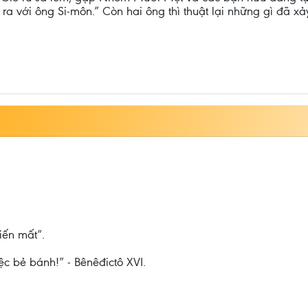
ện ra với ông Si-môn.” Còn hai ông thì thuật lại những gì đã
iến mất”.
c bẻ bánh!” - Bênêđictô XVI.