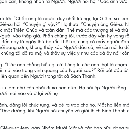
găn cản, không nhận ra Người. Người hỏi họ: “Các anh vừa đ
 trả lời: “Chắc ông là người duy nhất trú ngụ tại Giê-ru-sa-
Giê-su hỏi: “Chuyện gì vậy?” Họ thưa: “Chuyện ông Giê-su N
rước mặt Thiên Chúa và toàn dân. Thế mà các thượng tế và th
Người vào thập giá. Phần chúng tôi, trước đây vẫn hy vọng 
a đến nay là ngày thứ ba rồi. Thật ra, cũng có mấy người đà
hồi sáng sớm, không thấy xác Người đâu cả, về còn nói là đã
húng tôi đã ra mộ, và thấy sự việc y như các bà ấy nói; còn
g: “Các anh chẳng hiểu gì cả! Lòng trí các anh thật là chậm 
rồi mới vào trong vinh quang của Người sao?” Rồi bắt đầu từ
 liên quan đến Người trong tất cả Sách Thánh.
su làm như còn phải đi xa hơn nữa. Họ nài ép Người rằng: “M
ười mới vào và ở lại với họ.
nh, dâng lời chúc tụng, và bẻ ra trao cho họ. Mắt họ liền 
“Dọc đường, khi Người nói chuyện và giải thích Kinh Thánh 
ại Giê-ru-sa-lem, gặp Nhóm Mười Một và các bạn hữu đang t