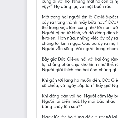
cùng đi với họ. Nhưng mắt họ còn bị n
vậy?” Họ dừng lại, vẻ mặt buồn rầu.
Một trong hai người tên là Cơ-lê-ô-pát
xảy ra trong thành mấy bữa nay.” Đức 
thế trong việc làm cũng như lời nói t
Người bị án tử hình, và đã đóng đinh 
Ít-ra-en. Hơn nữa, những việc ấy xảy r
chúng tôi kinh ngạc. Các bà ấy ra mộ 
Người vẫn sống. Vài người trong nhóm c
Bấy giờ Đức Giê-su nói với hai ông rằn
lại chẳng phải chịu khổ hình như thế, 
Người giải thích cho hai ông những gì
Khi gần tới làng họ muốn đến, Đức Giê-
xế chiều, và ngày sắp tàn.” Bấy giờ Ng
Khi đồng bàn với họ, Người cầm lấy bá
Người lại biến mất. Họ mới bảo nhau: 
bừng cháy lên sao?”
Ngay lúc ấy, họ đứng dậy, quay trở l