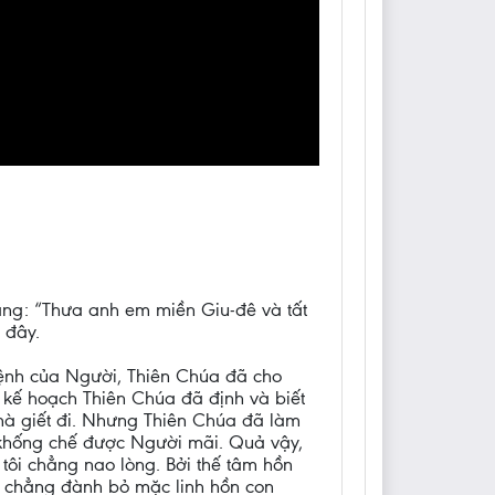
ằng: “Thưa anh em miền Giu-đê và tất
 đây.
mệnh của Người, Thiên Chúa đã cho
kế hoạch Thiên Chúa đã định và biết
mà giết đi. Nhưng Thiên Chúa đã làm
ào khống chế được Người mãi. Quả vậy,
 tôi chẳng nao lòng. Bởi thế tâm hồn
a chẳng đành bỏ mặc linh hồn con