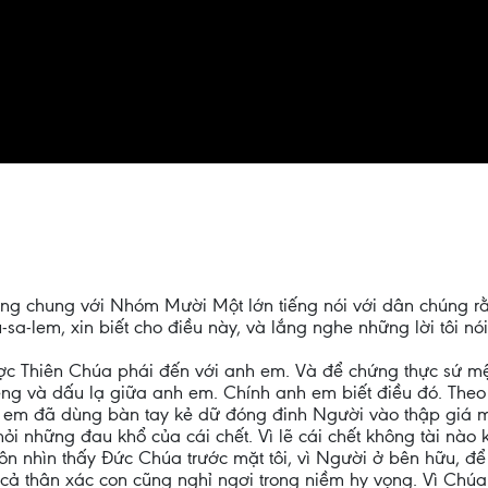
ứng chung với Nhóm Mười Một lớn tiếng nói với dân chúng r
sa-lem, xin biết cho điều này, và lắng nghe những lời tôi nói
ược Thiên Chúa phái đến với anh em. Và để chứng thực sứ 
g và dấu lạ giữa anh em. Chính anh em biết điều đó. Theo 
nh em đã dùng bàn tay kẻ dữ đóng đinh Người vào thập giá 
hỏi những đau khổ của cái chết. Vì lẽ cái chết không tài n
uôn nhìn thấy Đức Chúa trước mặt tôi, vì Người ở bên hữu, để
 cả thân xác con cũng nghỉ ngơi trong niềm hy vọng. Vì Chú