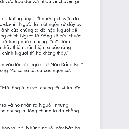
i vừa trao đổi với nhau về chuyện gì
lem mà không hay biết những chuyện đã
a-da-rét. Người là một ngôn sứ đầy uy
ủ lãnh của chúng ta đã nộp Người để
rằng chính Người là Đấng sẽ cứu chuộc
n bà trong nhóm chúng tôi đã làm
 thấy thiên thần hiện ra bảo rằng
 chính Người thì họ không thấy.”
tin vào lời các ngôn sứ! Nào Đấng Ki-tô
 ông Mô-sê và tất cả các ngôn sứ,
ời ông ở lại với chúng tôi, vì trời đã
mở ra và họ nhận ra Người, nhưng
cho chúng ta, lòng chúng ta đã chẳng
ụ họp tại đó. Những người này bảo hai