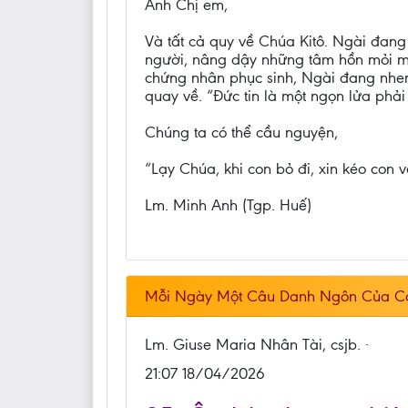
Anh Chị em,
Và tất cả quy về Chúa Kitô. Ngài đang
người, nâng dậy những tâm hồn mỏi mệt
chứng nhân phục sinh, Ngài đang nhen 
quay về. “Đức tin là một ngọn lửa phải 
Chúng ta có thể cầu nguyện,
“Lạy Chúa, khi con bỏ đi, xin kéo con v
Lm. Minh Anh (Tgp. Huế)
Mỗi Ngày Một Câu Danh Ngôn Của C
Lm. Giuse Maria Nhân Tài, csjb. ·
21:07 18/04/2026