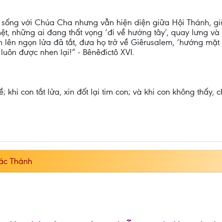
 sống với Chúa Cha nhưng vẫn hiện diện giữa Hội Thánh, giữ
, những ai đang thất vọng ‘đi về hướng tây’, quay lưng và
lên ngọn lửa đã tắt, đưa họ trở về Giêrusalem, ‘hướng mặt 
luôn được nhen lại!” - Bênêđictô XVI.
ề; khi con tắt lửa, xin đốt lại tim con; và khi con không thấy
ác Thánh