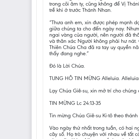
trong cõi âm ty, cũng không để Vị Thá
trề khi ở trước Thánh Nhan.
“Thưa anh em, xin được phép mạnh dạn
giữa chúng ta cho đến ngày nay. Nhưng
ngai vàng của người, nên người đã thấ
và thân xác Người không phải hư nát. C
Thiên Chúa Cha đã ra tay uy quyền nâ
thấy đang nghe.”
Đó là Lời Chúa.
TUNG HÔ TIN MỪNG Alleluia. Alleluia. 
Lạy Chúa Giê-su, xin mở trí cho chúng 
TIN MỪNG Lc 24:13-35
Tin mừng Chúa Giê-su Ki-tô theo thánh 
Vào ngày thứ nhất trong tuần, có hai 
cây số. Họ trò chuyện với nhau về tất 