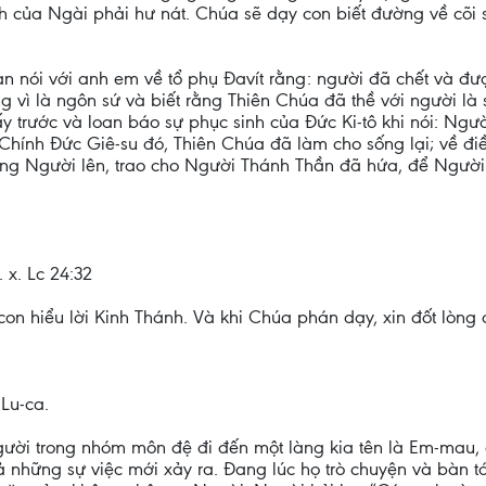
nh của Ngài phải hư nát. Chúa sẽ dạy con biết đường về cõi 
 nói với anh em về tổ phụ Đavít rằng: người đã chết và đư
 vì là ngôn sứ và biết rằng Thiên Chúa đã thề với người là 
y trước và loan báo sự phục sinh của Đức Ki-tô khi nói: Ngư
hính Đức Giê-su đó, Thiên Chúa đã làm cho sống lại; về điều
ng Người lên, trao cho Người Thánh Thần đã hứa, để Người
x. Lc 24:32
con hiểu lời Kinh Thánh. Và khi Chúa phán dạy, xin đốt lòng 
Lu-ca.
người trong nhóm môn đệ đi đến một làng kia tên là Em-mau
cả những sự việc mới xảy ra. Đang lúc họ trò chuyện và bàn tá