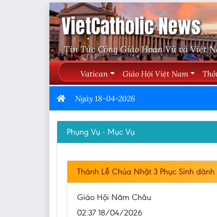
VietCatholic News
Tin Tức Công Giáo Hoàn Vũ và Việt 
Vatican
Giáo Hội Việt Nam
Thô
Ngày 18-04-2026
Phụng Vụ - Mục Vụ
Thánh Lễ Chúa Nhật 3 Phục Sinh dành 
Giáo Hội Năm Châu
02:37 18/04/2026