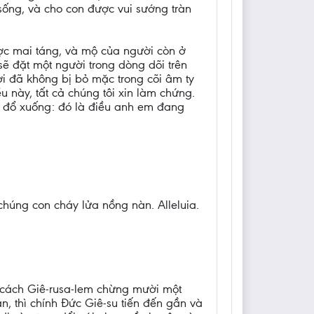
sống, và cho con được vui sướng tràn
ợc mai táng, và mộ của người còn ở
sẽ đặt một người trong dòng dõi trên
ời đã không bị bỏ mặc trong cõi âm ty
 này, tất cả chúng tôi xin làm chứng.
 đổ xuống: đó là điều anh em đang
chúng con cháy lửa nồng nàn. Alleluia.
, cách Giê-rusa-lem chừng mười một
n, thì chính Đức Giê-su tiến đến gần và