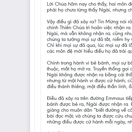
Lời Chúa hôm nay cho thấy, hai môn đ
phải họ chưa từng thấy Ngài, nhưng chỉ
Vậy điều gì đã xảy ra? Tin Mừng nói rõ
chính Thiên Chúa trì hoãn việc nhận ra
Ngài, mà vẫn không nhận ra; cũng như 
chúng ta tưởng mọi sự đã tắt, niềm hy 
Chỉ khi mọi sự đã qua, lúc mọi sự đã l
các môn đệ mới hiểu điều họ đã trải qu
Chính trong hành vi bẻ bánh, mọi sự bắ
thuộc, mắt họ mở ra. Truyền thống gọi đ
Ngài không được nhận ra bằng cái thấy,
nhưng từ một hành vi được cử hành; cũ
điều thánh thiêng, một điều thần linh,
Điều đã xảy ra trên đường Emmaus tiếp 
bánh được bẻ ra, Ngài được nhận ra. K
giảng cho muôn dân “biết đường về cõi
bài đọc một; và chúng ta được cứu chuộ
những điều được cử hành mỗi ngày, nh