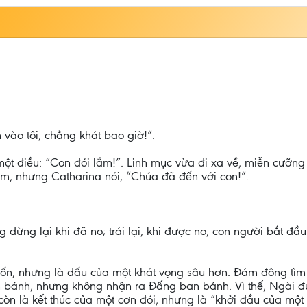
in vào tôi, chẳng khát bao giờ!”.
 một điều: “Con đói lắm!”. Linh mục vừa đi xa về, miễn cưỡn
ìm, nhưng Catharina nói, “Chúa đã đến với con!”.
 dừng lại khi đã no; trái lại, khi được no, con người bắt đ
 thốn, nhưng là dấu của một khát vọng sâu hơn. Đám đông tì
ìm bánh, nhưng không nhận ra Đấng ban bánh. Vì thế, Ngài 
còn là kết thúc của một cơn đói, nhưng là “khởi đầu của một