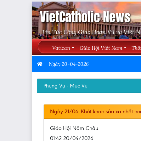
VietCatholic News
Tin Tức Công Giáo Hoàn Vũ và Việt 
Vatican
Giáo Hội Việt Nam
Thô
Ngày 20-04-2026
Phụng Vụ - Mục Vụ
Ngày 21/04: Khát khao sâu xa nhất tro
Giáo Hội Năm Châu
01:42 20/04/2026