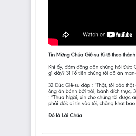
Tin Mừng Chúa Giê-su Ki-tô theo thánh
Khi ấy, đám đông dân chúng hỏi Đức Gi
gì đây? 31 Tổ tiên chúng tôi đã ăn man
32 Đức Giê-su đáp : “Thật, tôi bảo thậ
ông ăn bánh bởi trời, bánh đích thực, 
: “Thưa Ngài, xin cho chúng tôi được ăn
phải đói; ai tin vào tôi, chẳng khát bao 
Đó là Lời Chúa