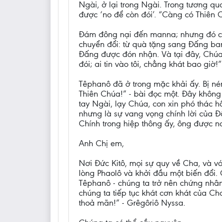
Ngài, ở lại trong Ngài. Trong tương q
được ‘no để còn đói’. “Càng có Thiên 
Đám đông nại đến manna; nhưng đó chỉ 
chuyển đổi: từ quà tặng sang Đấng ban
Đấng được đón nhận. Và tại đây, Chúa G
đói; ai tin vào tôi, chẳng khát bao giờ!”
Têphanô đã ở trong mặc khải ấy. Bị né
Thiên Chúa!” - bài đọc một. Đây không 
tay Ngài, lạy Chúa, con xin phó thác h
nhưng là sự vang vọng chính lời của Đấ
Chính trong hiệp thông ấy, ông được n
Anh Chị em,
Nơi Đức Kitô, mọi sự quy về Cha, và v
lòng Phaolô và khởi đầu một biến đổi. 
Têphanô - chúng ta trở nên chứng nhân,
chúng ta tiếp tục khát cơn khát của Ch
thoả mãn!” - Grêgôriô Nyssa.