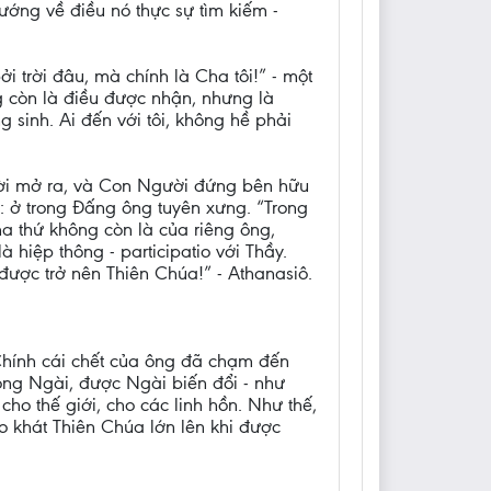
ướng về điều nó thực sự tìm kiếm -
trời đâu, mà chính là Cha tôi!” - một
g còn là điều được nhận, nhưng là
 sinh. Ai đến với tôi, không hề phải
trời mở ra, và Con Người đứng bên hữu
: ở trong Đấng ông tuyên xưng. “Trong
ha thứ không còn là của riêng ông,
 hiệp thông - participatio với Thầy.
được trở nên Thiên Chúa!” - Athanasiô.
 Chính cái chết của ông đã chạm đến
rong Ngài, được Ngài biến đổi - như
ho thế giới, cho các linh hồn. Như thế,
ao khát Thiên Chúa lớn lên khi được