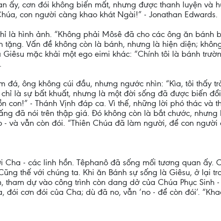
uan ấy, cơn đói không biến mất, nhưng được thanh luyện và h
Chúa, con người càng khao khát Ngài!” - Jonathan Edwards.
là hình ảnh. “Không phải Môsê đã cho các ông ăn bánh bởi 
 tặng. Vấn đề không còn là bánh, nhưng là hiện diện; khôn
iêsu mặc khải một ego eimi khác: “Chính tôi là bánh trường
.
m đá, ông không cúi đầu, nhưng ngước nhìn: “Kìa, tôi thấy 
chỉ là sự bất khuất, nhưng là một đời sống đã được biến đổi
ồn con!” - Thánh Vịnh đáp ca. Vì thế, những lời phó thác và t
ng đã nói trên thập giá. Đó không còn là bắt chước, nhưng là
o - và vẫn còn đói. “Thiên Chúa đã làm người, để con người 
ới Cha - các linh hồn. Têphanô đã sống mối tương quan ấy.
Cũng thế với chúng ta. Khi ăn Bánh sự sống là Giêsu, ở lại t
 tham dự vào công trình còn dang dở của Chúa Phục Sinh - c
a, đói cơn đói của Cha; dù đã no, vẫn ‘no - để còn đói’. “Kh