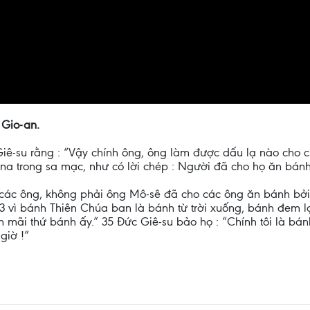
 Gio-an.
ê-su rằng : “Vậy chính ông, ông làm được dấu lạ nào cho c
-na trong sa mạc, như có lời chép : Người đã cho họ ăn bánh 
t các ông, không phải ông Mô-sê đã cho các ông ăn bánh bởi 
33 vì bánh Thiên Chúa ban là bánh từ trời xuống, bánh đem lạ
 mãi thứ bánh ấy.” 35 Đức Giê-su bảo họ : “Chính tôi là bánh
giờ !”