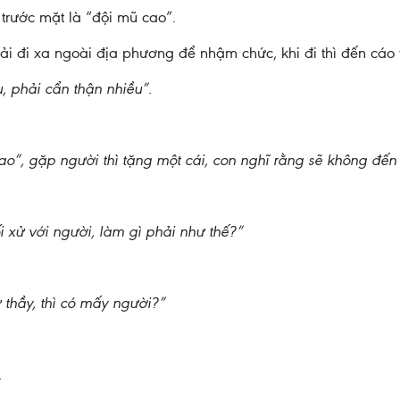
trước mặt là “đội mũ cao”.
i đi xa ngoài địa phương để nhậm chức, khi đi thì đến cáo t
 phải cẩn thận nhiều”.
ao”, gặp người thì tặng một cái, con nghĩ rằng sẽ không đến
i xử với người, làm gì phải như thế?”
 thầy, thì có mấy người?”
.