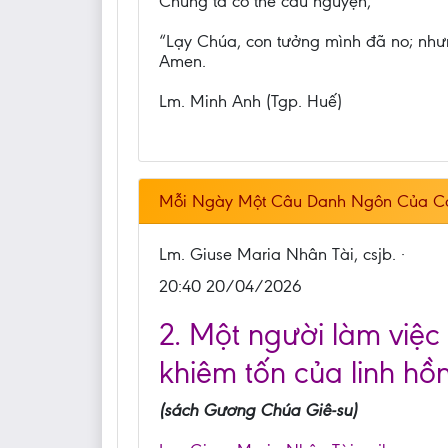
Chúng ta có thể cầu nguyện,
“Lạy Chúa, con tưởng mình đã no; nhưn
Amen.
Lm. Minh Anh (Tgp. Huế)
Mỗi Ngày Một Câu Danh Ngôn Của C
Lm. Giuse Maria Nhân Tài, csjb. ·
20:40 20/04/2026
2. Một người làm việc
khiêm tốn của linh hồn
(sách Gương Chúa Giê-su)