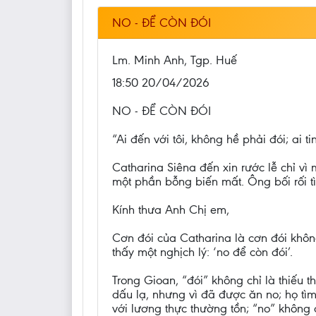
NO - ĐỂ CÒN ĐÓI
Lm. Minh Anh, Tgp. Huế
18:50 20/04/2026
NO - ĐỂ CÒN ĐÓI
“Ai đến với tôi, không hề phải đói; ai t
Catharina Siêna đến xin rước lễ chỉ vì
một phần bỗng biến mất. Ông bối rối t
Kính thưa Anh Chị em,
Cơn đói của Catharina là cơn đói không
thấy một nghịch lý: ‘no để còn đói’.
Trong Gioan, “đói” không chỉ là thiếu
dấu lạ, nhưng vì đã được ăn no; họ t
với lương thực thường tồn; “no” không 