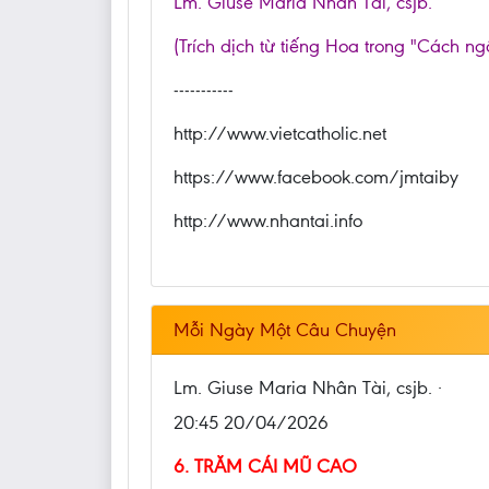
Lm. Giuse Maria Nhân Tài, csjb.
(Trích dịch từ tiếng Hoa trong "Cách ng
-----------
http://www.vietcatholic.net
https://www.facebook.com/jmtaiby
http://www.nhantai.info
Mỗi Ngày Một Câu Chuyện
Lm. Giuse Maria Nhân Tài, csjb. ·
20:45 20/04/2026
6. TRĂM CÁI MŨ CAO