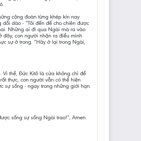
ó.
hững cộng đoàn từng khép kín nay
g dồi dào - “Tôi đến để cho chiên được
 hai. Những ai đi qua Ngài mà ra vào
h ở đây, con người nhận ra điều mình
ực sự ở trong. “Hãy ở lại trong Ngài,
Vì thế, Đức Kitô là cửa không chỉ để
ất thực, con người vẫn có thể hiện
ực sự sống - ngay trong những giới hạn.
được sống sự sống Ngài trao!”, Amen.