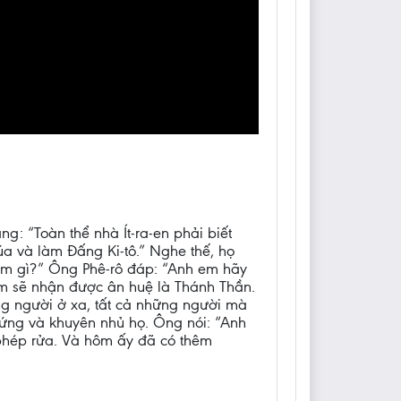
: “Toàn thể nhà Ít-ra-en phải biết
a và làm Đấng Ki-tô.” Nghe thế, họ
làm gì?” Ông Phê-rô đáp: “Anh em hãy
em sẽ nhận được ân huệ là Thánh Thần.
ng người ở xa, tất cả những người mà
hứng và khuyên nhủ họ. Ông nói: “Anh
 phép rửa. Và hôm ấy đã có thêm