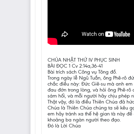
CHÚA NHẬT THỨ IV PHỤC SINH
BÀI ĐỌC 1 Cv 2:14a,36-41
Bài trích sách Công vụ Tông đồ.
Trong ngày lễ Ngũ Tuần, ông Phê-rô đứ
chắc điều này: Đức Giê-su mà anh em đ
đau đớn trong lòng, và hỏi ông Phê-rô
sám hối, và mỗi người hãy chịu phép r
Thật vậy, đó là điều Thiên Chúa đã h
Chúa là Thiên Chúa chúng ta sẽ kêu gọ
em hãy tránh xa thế hệ gian tà này để
khoảng ba ngàn người theo đạo.
Đó là Lời Chúa