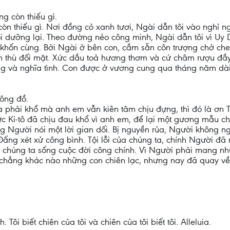
g còn thiếu gì.
còn thiếu gì. Nơi đồng cỏ xanh tươi, Ngài dẫn tôi vào nghỉ ng
bồi dưỡng lại. Theo đường nẻo công minh, Ngài dẫn tôi vì Uy 
ợ khốn cùng. Bởi Ngài ở bên con, cầm sẵn côn trượng chở che
n thù đối mặt. Xức dầu toả hương thơm và cứ châm rượu đầy 
ng và nghĩa tình. Con được ở vương cung qua tháng năm dài 
tông đồ.
à phải khổ mà anh em vẫn kiên tâm chịu đựng, thì đó là ơn
ức Ki-tô đã chịu đau khổ vì anh em, để lại một gương mẫu 
g Người nói một lời gian dối. Bị nguyền rủa, Người không n
ấng xét xử công bình. Tội lỗi của chúng ta, chính Người đã
tội, chúng ta sống cuộc đời công chính. Vì Người phải mang
 chẳng khác nào những con chiên lạc, nhưng nay đã quay về
Tôi biết chiên của tôi và chiên của tôi biết tôi. Alleluia.