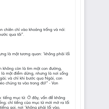
n chiên chỉ vào khoảng trống và nói:
bước qua tôi”.
ng là một tương quan: ‘không phải lối
in không còn là tìm một con đường,
i là một điểm dừng, nhưng là nơi sống
Ngài; và chỉ khi bước qua Ngài, con
kéo chúng ta vào trong đó!” - Von
a: tiếng mục tử. Ở đây, vấn đề không
g; chỉ tiếng của mục tử mới mở ra lối
iếng gọi, nơi ‘không phải lối vào,