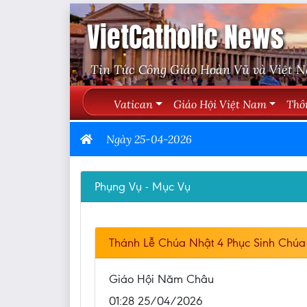
VietCatholic News
Tin Tức Công Giáo Hoàn Vũ và Việt 
Vatican
Giáo Hội Việt Nam
Thô
Ngày 25-04-2026
Phụng Vụ - Mục Vụ
Thánh Lễ Chúa Nhật 4 Phục Sinh Chúa
Giáo Hội Năm Châu
01:28 25/04/2026