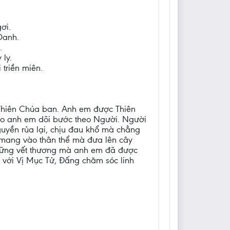
ơi.
Danh.
.
ly.
triền miên.
 Thiên Chúa ban. Anh em được Thiên
cho anh em dõi bước theo Người. Người
guyền rủa lại, chịu đau khổ mà chẳng
 mang vào thân thể mà đưa lên cây
 những vết thương mà anh em đã được
 với Vị Mục Tử, Đấng chăm sóc linh