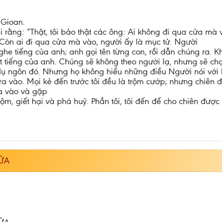
 Gioan.
ái rằng: “Thật, tôi bảo thật các ông: Ai không đi qua cửa mà 
 Còn ai đi qua cửa mà vào, người ấy là mục tử. Người
he tiếng của anh; anh gọi tên từng con, rồi dẫn chúng ra. Khi
ết tiếng của anh. Chúng sẽ không theo người lạ, nhưng sẽ chạ
ụ ngôn đó. Nhưng họ không hiểu những điều Người nói với họ.
 ra vào. Mọi kẻ đến trước tôi đều là trộm cướp; nhưng chiên đ
ra vào và gặp
ộm, giết hại và phá huỷ. Phần tôi, tôi đến để cho chiên được
ỬA