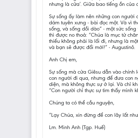
nhưng là cửa’. Giữa bao tiếng ồn của 
Sự sống ấy làm nên những con người đ
dám tuyên xưng - bài đọc một. Và vì t
sống, và sống dồi dào” - một sức sống 
thì được no thoả: “Chúa là mục tử chăn
thiếu không phải là lối đi, nhưng là mộ
và bạn sẽ được đổi mới!” - Augustinô.
Anh Chị em,
Sự sống mà cửa Giêsu dẫn vào chính là
con người đi qua, nhưng để đưa con ngư
diện, mà không thực sự ở lại. Và chỉ k
“Con người chỉ thực sự tìm thấy mình kh
Chúng ta có thể cầu nguyện,
“Lạy Chúa, xin đừng để con lây lất n
Lm. Minh Anh (Tgp. Huế)