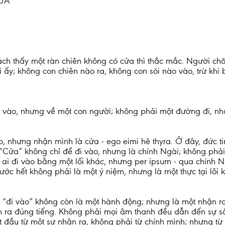
ỬA
hách thấy một ràn chiên không có cửa thì thắc mắc. Người chă
i ấy; không con chiên nào ra, không con sói nào vào, trừ khi 
 vào, nhưng về một con người; không phải một đường đi, như
o, nhưng nhận mình là cửa - ego eimi hē thyra. Ở đây, đức t
“Cửa” không chỉ để đi vào, nhưng là chính Ngài; không phả
g ai đi vào bằng một lối khác, nhưng per ipsum - qua chính 
ước hết không phải là một ý niệm, nhưng là một thực tại lôi 
hì “đi vào” không còn là một hành động; nhưng là một nhận r
 ra đúng tiếng. Không phải mọi âm thanh đều dẫn đến sự sốn
t đầu từ một sự nhận ra, không phải từ chính mình; nhưng từ t