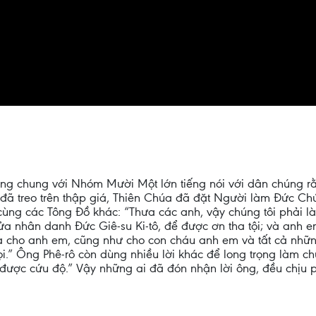
ng chung với Nhóm Mười Một lớn tiếng nói với dân chúng rằng
ã treo trên thập giá, Thiên Chúa đã đặt Người làm Đức Chú
 cùng các Tông Đồ khác: “Thưa các anh, vậy chúng tôi phải 
ửa nhân danh Đức Giê-su Ki-tô, để được ơn tha tội; và anh 
ứa cho anh em, cũng như cho con cháu anh em và tất cả nhữ
i.” Ông Phê-rô còn dùng nhiều lời khác để long trọng làm c
 được cứu độ.” Vậy những ai đã đón nhận lời ông, đều chịu