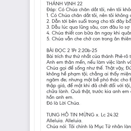
THÁNH VỊNH 22
Đáp: Có Chúa chăn dắt tôi, nên tôi khôn
1. Có Chúa chăn dắt tôi, nên tôi không 
2. Dẫn tới bên suối trong cho tôi đây 
3. Dẫu lúc qua lũng sâu, con đâu lo s
4. Chúa thiết con bữa ăn ngay khi quâ
5. Chúa vẫn che chở con trong ân thiê
BÀI ĐỌC 2 1Pr 2:20b-25
Bài trích thư thứ nhất của thánh Phê-rô 
Anh em thân mến, nếu làm việc lành v
Chúa gọi để sống như thế. Thật vậy, Đ
không hề phạm tội; chẳng ai thấy miện
ngăm đe; nhưng một bề phó thác cho Đ
thập giá, để một khi đã chết đối với 
chữa lành. Quả thật, trước kia anh em
hồn anh em.
Đó là Lời Chúa.
TUNG HÔ TIN MỪNG x. Lc 24:32
Alleluia. Alleluia.
Chúa nói: Tôi chính là Mục Tử nhân lành. 