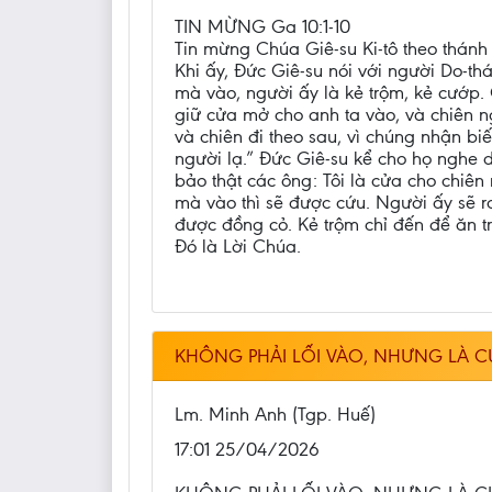
TIN MỪNG Ga 10:1-10
Tin mừng Chúa Giê-su Ki-tô theo thánh
Khi ấy, Đức Giê-su nói với người Do-th
mà vào, người ấy là kẻ trộm, kẻ cướp.
giữ cửa mở cho anh ta vào, và chiên ng
và chiên đi theo sau, vì chúng nhận bi
người lạ.” Đức Giê-su kể cho họ nghe d
bảo thật các ông: Tôi là cửa cho chiên
mà vào thì sẽ được cứu. Người ấy sẽ 
được đồng cỏ. Kẻ trộm chỉ đến để ăn tr
Đó là Lời Chúa.
KHÔNG PHẢI LỐI VÀO, NHƯNG LÀ C
Lm. Minh Anh (Tgp. Huế)
17:01 25/04/2026