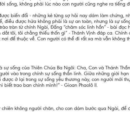
đời sống, không phải lúc nào con người cũng nghe ra tiếng đ
ược biến đổi - những kẻ từng sợ hãi nay dám làm chứng, n
hế, điều được hứa không phải là sự an toàn, nhưng là sự sốn
trào tràn từ chính Ngài, Đấng “chăm sóc linh hồn” - bài đọc
 dắt tôi, tôi chẳng thiếu thốn gì” - Thánh Vịnh đáp ca. Chín
t nơi để thuộc về. Con người có thể đi rất xa mà vẫn không th
 sự sống của Thiên Chúa Ba Ngôi: Cha, Con và Thánh Thần. 
ời vào trong chính sự sống thần linh. Giữa những giới hạn r
hi được ở lại trong sự sống yêu thương này, con người mới th
i biết trao ban chính mình!” - Gioan Phaolô II.
hư chiên không người chăn, cho con dám bước qua Ngài, để 