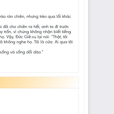
vào ràn chiên, nhưng trèo qua lối khác
 đã cho chiên ra hết, anh ta đi trước
y trốn, vì chúng không nhận biết tiếng
 Vậy, Đức Giê-su lại nói: “Thật, tôi
ã không nghe họ. Tôi là cửa. Ai qua tôi
 sống và sống dồi dào.”