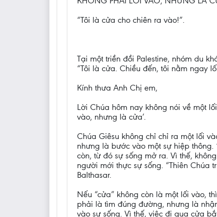
KHÔNG PHẢI LỐI VÀO, NHƯNG LÀ C
“Tôi là cửa cho chiên ra vào!”.
Tại một triền đồi Palestine, nhóm du k
“Tôi là cửa. Chiều đến, tôi nằm ngay lố
Kính thưa Anh Chị em,
Lời Chúa hôm nay không nói về một lối
vào, nhưng là cửa’.
Chúa Giêsu không chỉ chỉ ra một lối và
nhưng là bước vào một sự hiệp thông. 
còn, từ đó sự sống mở ra. Vì thế, khôn
người mới thực sự sống. “Thiên Chúa tr
Balthasar.
Nếu “cửa” không còn là một lối vào, t
phải là tìm đúng đường, nhưng là nhận
vào sự sống. Vì thế, việc đi qua cửa bắ