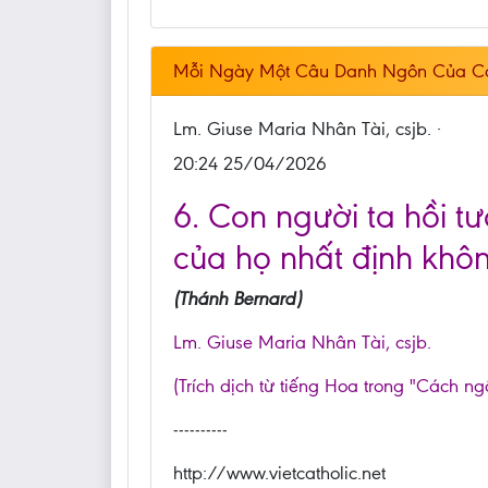
Mỗi Ngày Một Câu Danh Ngôn Của C
Lm. Giuse Maria Nhân Tài, csjb. ·
20:24 25/04/2026
6. Con người ta hồi t
của họ nhất định không
(Thánh Bernard)
Lm. Giuse Maria Nhân Tài, csjb.
(Trích dịch từ tiếng Hoa trong "Cách ng
----------
http://www.vietcatholic.net