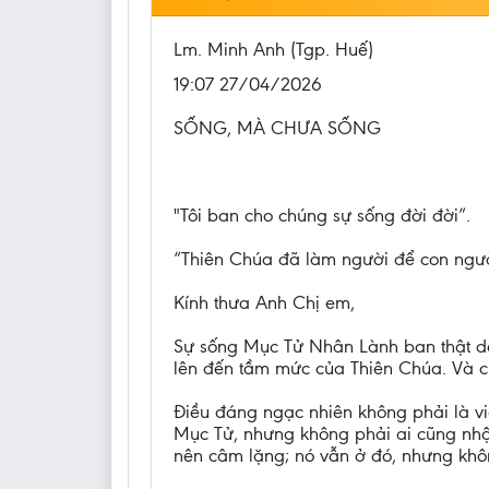
Lm. Minh Anh (Tgp. Huế)
19:07 27/04/2026
SỐNG, MÀ CHƯA SỐNG
"Tôi ban cho chúng sự sống đời đời”.
“Thiên Chúa đã làm người để con ngườ
Kính thưa Anh Chị em,
Sự sống Mục Tử Nhân Lành ban thật dồ
lên đến tầm mức của Thiên Chúa. Và chí
Điều đáng ngạc nhiên không phải là vi
Mục Tử, nhưng không phải ai cũng nhậ
nên câm lặng; nó vẫn ở đó, nhưng khô