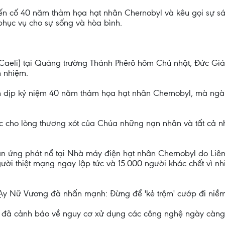
n cố 40 năm thảm họa hạt nhân Chernobyl và kêu gọi sự sán
hục vụ cho sự sống và hòa bình.
Caeli) tại Quảng trường Thánh Phêrô hôm Chủ nhật, Đức Gi
h nhiệm.
n dịp kỷ niệm 40 năm thảm họa hạt nhân Chernobyl, mà ngà
c cho lòng thương xót của Chúa những nạn nhân và tất cả 
n ứng phát nổ tại Nhà máy điện hạt nhân Chernobyl do Liê
gười thiệt mạng ngay lập tức và 15.000 người khác chết vì n
Ạy Nữ Vương đã nhấn mạnh: Đừng để 'kẻ trộm' cướp đi niềm
êô đã cảnh báo về nguy cơ xử dụng các công nghệ ngày càn