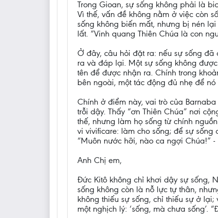
Trong Gioan, sự sống không phải là bio
Vì thế, vấn đề không nằm ở việc còn 
sống không biến mất, nhưng bị nén lại 
lất. “Vinh quang Thiên Chúa là con ngườ
Ở đây, câu hỏi đặt ra: nếu sự sống đ
ra và đáp lại. Một sự sống không được
tên để được nhận ra. Chính trong kho
bên ngoài, một tác động đủ nhẹ để nó
Chính ở điểm này, vai trò của Barnab
trỗi dậy. Thấy “ơn Thiên Chúa” nơi cộ
thế, nhưng làm họ sống từ chính nguồn 
vi vivificare: làm cho sống; để sự sốn
“Muôn nước hỡi, nào ca ngợi Chúa!” -
Anh Chị em,
Đức Kitô không chỉ khơi dậy sự sống, N
sống không còn là nỗ lực tự thân, nhưng
không thiếu sự sống, chỉ thiếu sự ở lại
một nghịch lý: ‘sống, mà chưa sống’. “Đ