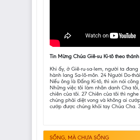
Tin Mừng Chúa Giê-su Ki-tô theo thánh
Khi ấy, ở Giê-ru-sa-lem, người ta đang
hành lang Sa-lô-môn. 24 Người Do-thái
Nếu ông là Đấng Ki-tô, thì xin nói công
Những việc tôi làm nhân danh Cha tôi,
chiên của tôi. 27 Chiên của tôi thì ngh
chúng phải diệt vong và không ai cướp 
cướp được chúng khỏi tay Chúa Cha. 3
SỐNG, MÀ CHƯA SỐNG