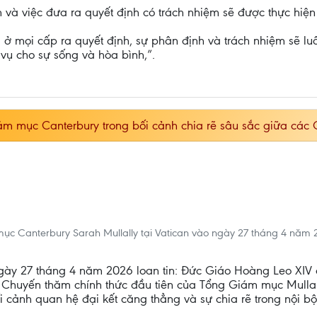
 và việc đưa ra quyết định có trách nhiệm sẽ được thực hiệ
 ở mọi cấp ra quyết định, sự phân định và trách nhiệm sẽ lu
ụ cho sự sống và hòa bình,”.
 mục Canterbury trong bối cảnh chia rẽ sâu sắc giữa các 
 Canterbury Sarah Mullally tại Vatican vào ngày 27 tháng 4 năm 2
ày 27 tháng 4 năm 2026 loan tin: Đức Giáo Hoàng Leo XIV
i. Chuyến thăm chính thức đầu tiên của Tổng Giám mục Mullal
i cảnh quan hệ đại kết căng thẳng và sự chia rẽ trong nội b