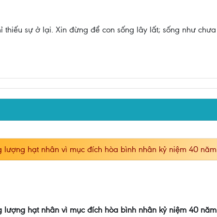
ỉ thiếu sự ở lại. Xin đừng để con sống lây lất; sống như chư
 lượng hạt nhân vì mục đích hòa bình nhân kỷ niệm 40 nă
 lượng hạt nhân vì mục đích hòa bình nhân kỷ niệm 40 nă