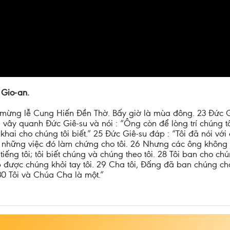
 Gio-an.
 mừng lễ Cung Hiến Đền Thờ. Bấy giờ là mùa đông. 23 Đức Giê-
 vây quanh Đức Giê-su và nói : “Ông còn để lòng trí chúng 
 khai cho chúng tôi biết.” 25 Đức Giê-su đáp : “Tôi đã nói vớ
 những việc đó làm chứng cho tôi. 26 Nhưng các ông không t
e tiếng tôi; tôi biết chúng và chúng theo tôi. 28 Tôi ban cho 
được chúng khỏi tay tôi. 29 Cha tôi, Đấng đã ban chúng cho t
0 Tôi và Chúa Cha là một.”