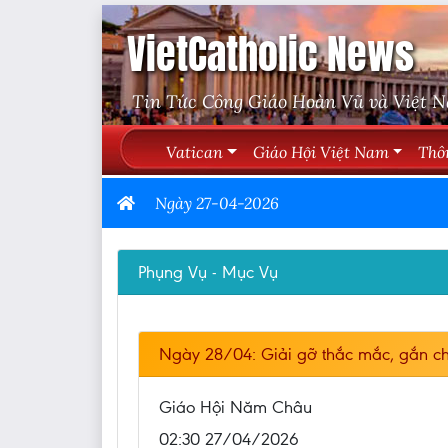
VietCatholic News
Tin Tức Công Giáo Hoàn Vũ và Việt 
Vatican
Giáo Hội Việt Nam
Thô
Ngày 27-04-2026
Phụng Vụ - Mục Vụ
Ngày 28/04: Giải gỡ thắc mắc, gắn ch
Giáo Hội Năm Châu
02:30 27/04/2026