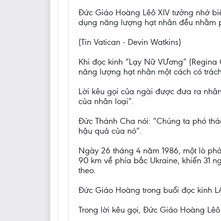
Đức Giáo Hoàng Lêô XIV tưởng nhớ biế
dụng năng lượng hạt nhân đều nhằm p
(Tin Vatican - Devin Watkins)
Khi đọc kinh “Lạy Nữ VƯơng” (Regina 
năng lượng hạt nhân một cách có trác
Lời kêu gọi của ngài được đưa ra nhâ
của nhân loại”.
Đức Thánh Cha nói: “Chúng ta phó thá
hậu quả của nó”.
Ngày 26 tháng 4 năm 1986, một lò phả
90 km về phía bắc Ukraine, khiến 31 n
theo.
Đức Giáo Hoàng trong buổi đọc kinh L
Trong lời kêu gọi, Đức Giáo Hoàng L