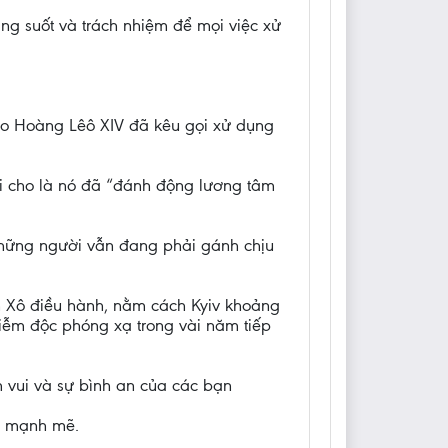
g suốt và trách nhiệm để mọi việc xử
áo Hoàng Lêô XIV đã kêu gọi xử dụng
i cho là nó đã “đánh động lương tâm
những người vẫn đang phải gánh chịu
n Xô điều hành, nằm cách Kyiv khoảng
hiễm độc phóng xạ trong vài năm tiếp
 vui và sự bình an của các bạn
g mạnh mẽ.