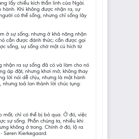
ng lấy chiều kích thần linh của Ngài.
n hành. Khi không được nhận ra, sự
người có thể sống, nhưng chỉ sống lây
nằm ở sự sống; nhưng ở khả năng nhận
 nó cần được đánh thức; cần được gọi
c sống, sự sống chờ một cú hích từ
g nhận ra sự sống đã có và làm cho nó
hông áp đặt, nhưng khơi mở; không thay
ng lời nói dễ chịu, nhưng là một hành
 nhưng toả lan thành lời chúc tụng:
 mất; chỉ có thể bị bỏ qua. Ở đó, việc
hực sự sống. Phần chúng ta, nhiều khi
hưng không ở trong. Chính ở đó, lộ ra
 - Søren Kierkegaard.