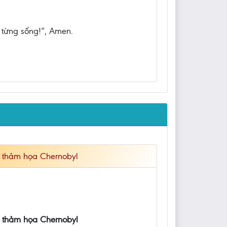
a từng sống!”, Amen.
m thảm họa Chernobyl
m thảm họa Chernobyl