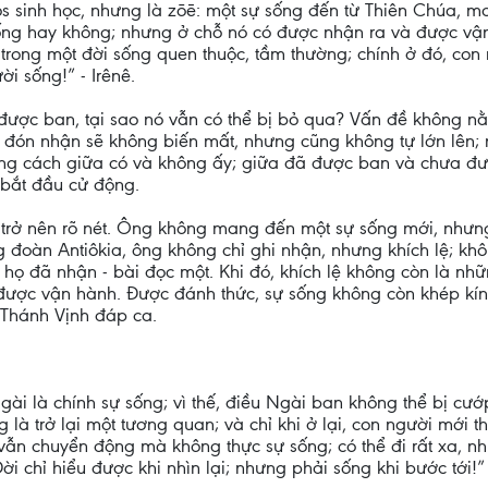
s sinh học, nhưng là zōē: một sự sống đến từ Thiên Chúa, ma
sống hay không; nhưng ở chỗ nó có được nhận ra và được vậ
trong một đời sống quen thuộc, tầm thường; chính ở đó, con 
i sống!” - Irênê.
ã được ban, tại sao nó vẫn có thể bị bỏ qua? Vấn đề không 
 đón nhận sẽ không biến mất, nhưng cũng không tự lớn lên;
ảng cách giữa có và không ấy; giữa đã được ban và chưa đượ
 bắt đầu cử động.
a trở nên rõ nét. Ông không mang đến một sự sống mới, nhưn
ng đoàn Antiôkia, ông không chỉ ghi nhận, nhưng khích lệ; k
họ đã nhận - bài đọc một. Khi đó, khích lệ không còn là nhữ
g được vận hành. Được đánh thức, sự sống không còn khép kín,
 Thánh Vịnh đáp ca.
gài là chính sự sống; vì thế, điều Ngài ban không thể bị cướp
 là trở lại một tương quan; và chỉ khi ở lại, con người mới t
; vẫn chuyển động mà không thực sự sống; có thể đi rất xa, n
ời chỉ hiểu được khi nhìn lại; nhưng phải sống khi bước tới!”