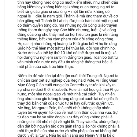
tính hay không, việc ông có nuốt kiếm nhiều như chiến đấu
bằng kiếm hay không hiện tại không quan trọng; người ta
biết rằng các giáo sĩ của ông – một lần nữa, không có
ngoại lệ – đều là nam giới. Thánh lễ mà ông tham dự về cơ
bản giống với Thánh lễ Latinh, được cử hành bởi một người
có thẩm quyền tông đồ, mà những người Công Giáo truyền
thống tham dự ngày nay. Các hiến chương, luật lệ và công
đồng của ông cho thấy một xã hội hiểu tôn giáo là nền tảng
thiêng liêng, bất khả xâm phạm của đời sống công cộng.
Họ cai trị như những vị hoàng tử Kitô giáo bởi vì họ tin rằng
Giáo hội thể hiện một trật tự kế thừa lâu đời hơn chính họ.
Nước Anh vào thế kỷ thứ 10 khó có thể được coi là một xã
hội đang thử nghiệm sự bình đẳng tôn giáo. Toàn bộ trật tự
văn minh của nước này đều tin rằng hệ thống thứ bậc là
một phần của cấu trúc hiện thực.
Niềm tin đó vẫn tồn tại đến tận cuối thời Trung cổ. Người ta
chỉ cần xem xét sự nghiệp của Reginald Pole, vị Tổng Giám
Mục Công Giáo cuối cùng của Canterbury trước khi xảy ra
sự chia rẽ dưới thời Elizabeth. Pole là một học giả thời Phục
hưng, một nhà ngoại giao và một nhà cải cách. Tuy nhiên,
ông chưa bao giờ tưởng tượng rằng cải cách lại có nghĩa là
thay đổi bản chất của chức tư tế hay cấu trúc quyền lực.
Mẹ ông, Margaret Pole, thà chết chứ không chấp nhận
tuyên bố về quyền tối cao về mặt tinh thần của nhà vua. Sự
tử đạo của bà và việc ông bị lưu đày cũng không phải là
những chi tiết nhỏ nhặt về nghi lễ. Thay vào đó, chúng được
dẫn dắt bởi nguyên tắc đơn giản rằng Giáo hội không phải là
một thực thể của nhà nước và hiến pháp của nó không thể
được viết lại tùy ý. Nếu họ sẵn sàng gọi Henry VIII là kẻ dị