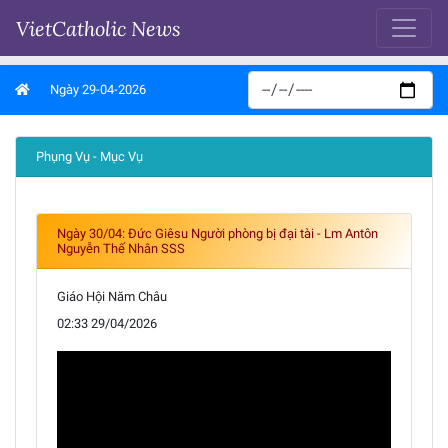
VietCatholic News
Ngày 29-04-2026
Phụng Vụ - Mục Vụ
Ngày 30/04: Đức Giêsu Người phòng bị đại tài - Lm Antôn
Nguyễn Thế Nhân SSS
Giáo Hội Năm Châu
02:33 29/04/2026