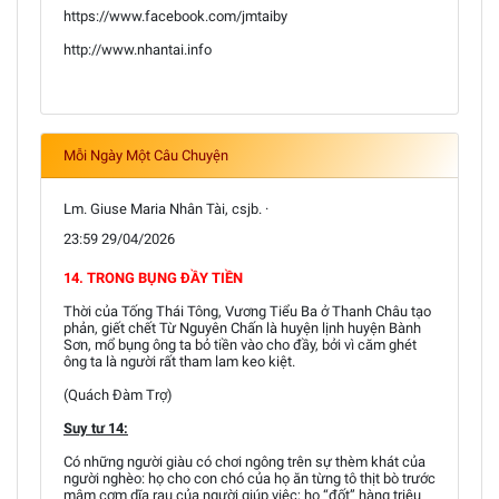
https://www.facebook.com/jmtaiby
http://www.nhantai.info
Mỗi Ngày Một Câu Chuyện
Lm. Giuse Maria Nhân Tài, csjb. ·
23:59 29/04/2026
14. TRONG BỤNG ĐẦY TIỀN
Thời của Tống Thái Tông, Vương Tiểu Ba ở Thanh Châu tạo
phản, giết chết Từ Nguyên Chấn là huyện lịnh huyện Bành
Sơn, mổ bụng ông ta bỏ tiền vào cho đầy, bởi vì căm ghét
ông ta là người rất tham lam keo kiệt.
(Quách Đàm Trợ)
Suy tư 14:
Có những người giàu có chơi ngông trên sự thèm khát của
người nghèo: họ cho con chó của họ ăn từng tô thịt bò trước
mâm cơm dĩa rau của người giúp việc; họ “đốt” hàng triệu