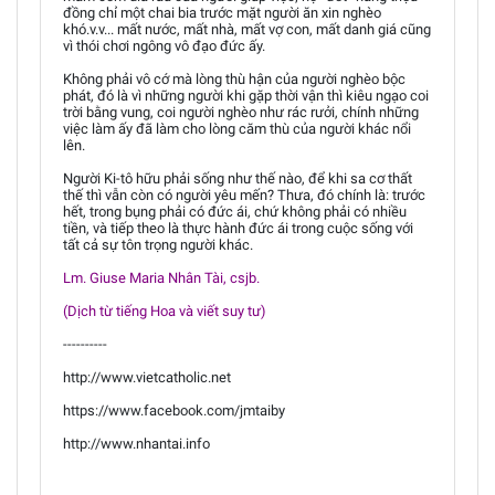
đồng chỉ một chai bia trước mặt người ăn xin nghèo
khó.v.v... mất nước, mất nhà, mất vợ con, mất danh giá cũng
vì thói chơi ngông vô đạo đức ấy.
Không phải vô cớ mà lòng thù hận của người nghèo bộc
phát, đó là vì những người khi gặp thời vận thì kiêu ngạo coi
trời bằng vung, coi người nghèo như rác rưởi, chính những
việc làm ấy đã làm cho lòng căm thù của người khác nổi
lên.
Người Ki-tô hữu phải sống như thế nào, để khi sa cơ thất
thế thì vẫn còn có người yêu mến? Thưa, đó chính là: trước
hết, trong bụng phải có đức ái, chứ không phải có nhiều
tiền, và tiếp theo là thực hành đức ái trong cuộc sống với
tất cả sự tôn trọng người khác.
Lm. Giuse Maria Nhân Tài, csjb.
(Dịch từ tiếng Hoa và viết suy tư)
----------
http://www.vietcatholic.net
https://www.facebook.com/jmtaiby
http://www.nhantai.info