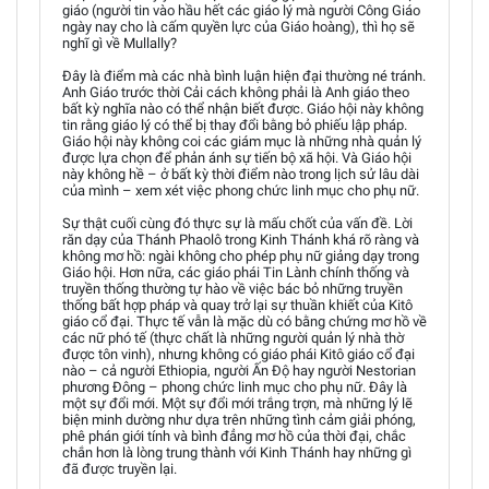
giáo (người tin vào hầu hết các giáo lý mà người Công Giáo
ngày nay cho là cấm quyền lực của Giáo hoàng), thì họ sẽ
nghĩ gì về Mullally?
Đây là điểm mà các nhà bình luận hiện đại thường né tránh.
Anh Giáo trước thời Cải cách không phải là Anh giáo theo
bất kỳ nghĩa nào có thể nhận biết được. Giáo hội này không
tin rằng giáo lý có thể bị thay đổi bằng bỏ phiếu lập pháp.
Giáo hội này không coi các giám mục là những nhà quản lý
được lựa chọn để phản ánh sự tiến bộ xã hội. Và Giáo hội
này không hề – ở bất kỳ thời điểm nào trong lịch sử lâu dài
của mình – xem xét việc phong chức linh mục cho phụ nữ.
Sự thật cuối cùng đó thực sự là mấu chốt của vấn đề. Lời
răn dạy của Thánh Phaolô trong Kinh Thánh khá rõ ràng và
không mơ hồ: ngài không cho phép phụ nữ giảng dạy trong
Giáo hội. Hơn nữa, các giáo phái Tin Lành chính thống và
truyền thống thường tự hào về việc bác bỏ những truyền
thống bất hợp pháp và quay trở lại sự thuần khiết của Kitô
giáo cổ đại. Thực tế vẫn là mặc dù có bằng chứng mơ hồ về
các nữ phó tế (thực chất là những người quản lý nhà thờ
được tôn vinh), nhưng không có giáo phái Kitô giáo cổ đại
nào – cả người Ethiopia, người Ấn Độ hay người Nestorian
phương Đông – phong chức linh mục cho phụ nữ. Đây là
một sự đổi mới. Một sự đổi mới trắng trợn, mà những lý lẽ
biện minh dường như dựa trên những tình cảm giải phóng,
phê phán giới tính và bình đẳng mơ hồ của thời đại, chắc
chắn hơn là lòng trung thành với Kinh Thánh hay những gì
đã được truyền lại.