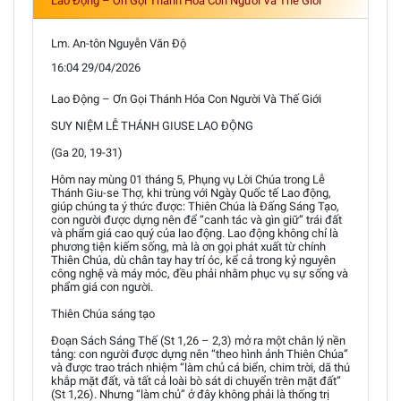
Lao Động – Ơn Gọi Thánh Hóa Con Người Và Thế Giới
Lm. An-tôn Nguyễn Văn Độ
16:04 29/04/2026
Lao Động – Ơn Gọi Thánh Hóa Con Người Và Thế Giới
SUY NIỆM LỄ THÁNH GIUSE LAO ĐỘNG
(Ga 20, 19-31)
Hôm nay mùng 01 tháng 5, Phụng vụ Lời Chúa trong Lễ
Thánh Giu-se Thợ, khi trùng với Ngày Quốc tế Lao động,
giúp chúng ta ý thức được: Thiên Chúa là Đấng Sáng Tạo,
con người được dựng nên để “canh tác và gìn giữ” trái đất
và phẩm giá cao quý của lao động. Lao động không chỉ là
phương tiện kiếm sống, mà là ơn gọi phát xuất từ chính
Thiên Chúa, dù chân tay hay trí óc, kể cả trong kỷ nguyên
công nghệ và máy móc, đều phải nhằm phục vụ sự sống và
phẩm giá con người.
Thiên Chúa sáng tạo
Đoạn Sách Sáng Thế (St 1,26 – 2,3) mở ra một chân lý nền
tảng: con người được dựng nên “theo hình ảnh Thiên Chúa”
và được trao trách nhiệm “làm chủ cá biển, chim trời, dã thú
khắp mặt đất, và tất cả loài bò sát di chuyển trên mặt đất”
(St 1,26). Nhưng “làm chủ” ở đây không phải là thống trị