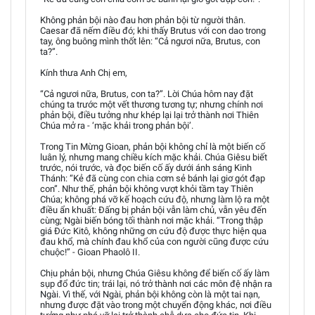
Không phản bội nào đau hơn phản bội từ người thân.
Caesar đã nếm điều đó; khi thấy Brutus với con dao trong
tay, ông buông mình thốt lên: “Cả ngươi nữa, Brutus, con
ta?”.
Kính thưa Anh Chị em,
“Cả ngươi nữa, Brutus, con ta?”. Lời Chúa hôm nay đặt
chúng ta trước một vết thương tương tự; nhưng chính nơi
phản bội, điều tưởng như khép lại lại trở thành nơi Thiên
Chúa mở ra - ‘mặc khải trong phản bội’.
Trong Tin Mừng Gioan, phản bội không chỉ là một biến cố
luân lý, nhưng mang chiều kích mặc khải. Chúa Giêsu biết
trước, nói trước, và đọc biến cố ấy dưới ánh sáng Kinh
Thánh: “Kẻ đã cùng con chia cơm sẻ bánh lại giơ gót đạp
con”. Như thế, phản bội không vượt khỏi tầm tay Thiên
Chúa; không phá vỡ kế hoạch cứu độ, nhưng làm lộ ra một
điều ẩn khuất: Đấng bị phản bội vẫn làm chủ, vẫn yêu đến
cùng; Ngài biến bóng tối thành nơi mặc khải. “Trong thập
giá Đức Kitô, không những ơn cứu độ được thực hiện qua
đau khổ, mà chính đau khổ của con người cũng được cứu
chuộc!” - Gioan Phaolô II.
Chịu phản bội, nhưng Chúa Giêsu không để biến cố ấy làm
sụp đổ đức tin; trái lại, nó trở thành nơi các môn đệ nhận ra
Ngài. Vì thế, với Ngài, phản bội không còn là một tai nạn,
nhưng được đặt vào trong một chuyển động khác, nơi điều