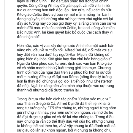
ngày lễ Phục Sinh – họ đã tuân phục hội đồng và chính
quyền. Công đồng Whitby đã giải quyết vấn đề vì tính liên
tục quan trọng hơn tính độc lập. Hơn nữa, nếu các tín hữu
Kitô giáo Celtic thực sự bảo vệ một mầm mống Tin Lành
đang ngủ yên, thì những nhà sử học theo chủ nghĩa xét lại
đầy ảo tưởng này có bao giờ thấy kỳ lạ rằng chính căn cứ và
mảnh đất màu mỡ của nhánh Celtic, Ireland, cùng với miền
Bắc nước Anh, lại kiên quyết bác bỏ cuộc Cải cách thay vì
đón nhận nó?
Hơn nữa, các vị vua xây dựng nước Anh hiểu một cách bản
năng nhu cầu về sự tiếp nối. Alfred Đại đế, đối mặt với sự
hủy diệt văn hóa dưới tay người Đan Mạch, đã không cố
gắng hiện đại hóa Kitô giáo hay dân chủ hóa hàng giáo sĩ.
Ngài đã khôi phục các tu viện, dịch các văn bản Kitô giáo
cổ và nhấn mạnh tính kỷ luật trong giới linh mục. Chương
trình đổi mới của ngài dựa trên sự phục hồi hơn là sự đổi
mới – hướng đến sự vĩ đại của Rôma (sống theo lý tưởng
hơn là thay đổi chúng và gọi đó là tiến bộ, như Chesterton
đã nói). Ngài tin rằng nền văn minh phụ thuộc vào sự trung
thành với những gì đã được truyền lại.
Trong lời tựa cho bản dịch tác phẩm “Chăm sóc mục vụ”
của Thánh Grêgôriô Cả, Alfred Đại đế đã thể hiện khá rõ
ràng tư tưởng này: “Tổ tiên chúng ta, những người từng nắm
giữ những vị trí này, yêu mến sự khôn ngoan, và nhờ đó họ
đã đạt được sự giàu có và để lại cho chúng ta. Trong điều
này, chúng ta vẫn có thể thấy dấu vết của họ, nhưng chúng
ta không thể noi theo họ, và vì vậy chúng ta đã đánh mất cả
sự giàu có lẫn sự khôn ngoan, bởi vì chúng ta không chịu