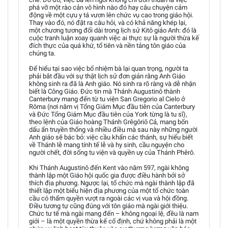
phá vỡ một rào cản vô hình nào đó hay câu chuyện cảm
động về một cựu y tá vươn lên chức vụ cao trong giáo hội.
Thay vào đó, nó đặt ra câu hỏi, và có khả năng khép lại,
một chương tương đối dài trong lịch sử Kitô giáo Anh: đó là
cuộc tranh luận xoay quanh việc ai thực sự là người thừa kế
đích thực của quá khứ, tổ tiên và nền tảng tôn giáo của
chúng ta.
Để hiểu tại sao việc bổ nhiệm bà lại quan trọng, người ta
phải bắt đầu với sự thật lịch sử đơn giản rằng Anh Giáo
không sinh ra đã là Anh giáo. Nó sinh ra rõ ràng và dễ nhận
biết là Công Giáo. Đức tin mà Thánh Augustinô thành
Canterbury mang đến từ tu viện San Gregorio al Cielo ở
Rôma (nơi năm vị Tổng Giám Mục đầu tiên của Canterbury
và Đức Tổng Giám Mục đầu tiên của York từng là tu sĩ),
theo lệnh của Giáo hoàng Thánh Grêgôriô Cả, mang bốn
dấu ấn truyền thống và nhiều điều mà sau này những người
Anh giáo sẽ bác bỏ: việc cầu khẩn các thánh, sự hiểu biết
về Thánh lễ mang tính tế lễ và hy sinh, cầu nguyện cho
người chết, đời sống tu viện và quyền uy của Thánh Phêrô.
Khi Thánh Augustinô đến Kent vào năm 597, ngài không
thành lập một Giáo hội quốc gia được điều hành bởi sở
thích địa phương. Ngược lại, tổ chức mà ngài thành lập đã
thiết lập một biểu hiện địa phương của một tổ chức toàn
cầu có thẩm quyền vượt ra ngoài các vị vua và hội đồng.
Điều tương tự cũng đúng với tôn giáo mà ngài giới thiệu.
Chức tư tế mà ngài mang đến – không ngoại lệ, đều là nam
giới – là một quyền thừa kế cố định, chứ không phải là một