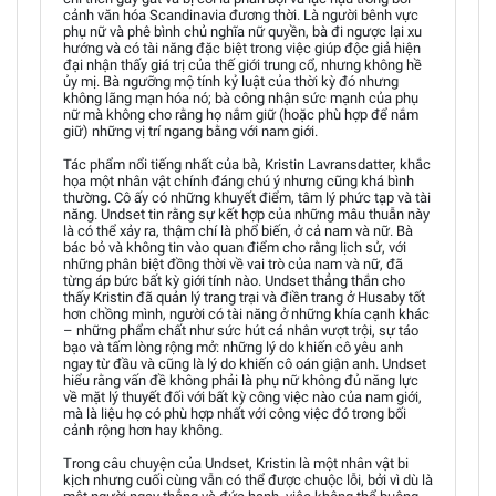
cảnh văn hóa Scandinavia đương thời. Là người bênh vực
phụ nữ và phê bình chủ nghĩa nữ quyền, bà đi ngược lại xu
hướng và có tài năng đặc biệt trong việc giúp độc giả hiện
đại nhận thấy giá trị của thế giới trung cổ, nhưng không hề
ủy mị. Bà ngưỡng mộ tính kỷ luật của thời kỳ đó nhưng
không lãng mạn hóa nó; bà công nhận sức mạnh của phụ
nữ mà không cho rằng họ nắm giữ (hoặc phù hợp để nắm
giữ) những vị trí ngang bằng với nam giới.
Tác phẩm nổi tiếng nhất của bà, Kristin Lavransdatter, khắc
họa một nhân vật chính đáng chú ý nhưng cũng khá bình
thường. Cô ấy có những khuyết điểm, tâm lý phức tạp và tài
năng. Undset tin rằng sự kết hợp của những mâu thuẫn này
là có thể xảy ra, thậm chí là phổ biến, ở cả nam và nữ. Bà
bác bỏ và không tin vào quan điểm cho rằng lịch sử, với
những phân biệt đồng thời về vai trò của nam và nữ, đã
từng áp bức bất kỳ giới tính nào. Undset thẳng thắn cho
thấy Kristin đã quản lý trang trại và điền trang ở Husaby tốt
hơn chồng mình, người có tài năng ở những khía cạnh khác
– những phẩm chất như sức hút cá nhân vượt trội, sự táo
bạo và tấm lòng rộng mở: những lý do khiến cô yêu anh
ngay từ đầu và cũng là lý do khiến cô oán giận anh. Undset
hiểu rằng vấn đề không phải là phụ nữ không đủ năng lực
về mặt lý thuyết đối với bất kỳ công việc nào của nam giới,
mà là liệu họ có phù hợp nhất với công việc đó trong bối
cảnh rộng hơn hay không.
Trong câu chuyện của Undset, Kristin là một nhân vật bi
kịch nhưng cuối cùng vẫn có thể được chuộc lỗi, bởi vì dù là