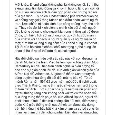
Mặt khác, Erlend cũng không phải là không có lỗi. Sự thiếu
siêng năng, tính bốc đồng và khuynh hướng lãng phí cơ hội
do sự liều lĩnh của anh ta đều góp phần vào những rắc rối
của gia đình. Tuy nhiên, Undset không phá vỡ mối quan hệ
vợ chồng hay gợi ý rằng Kristin nên đảm nhận vai trò người
mưu lược chính trị hoặc lãnh đạo công chúng thay cho anh
ta. Thay vào đó, bi kịch diễn ra chính xác bởi vì mỗi người
đều không bổ sung cho người kia trong những vai trò được
Chúa, tự nhiên, lịch sử và phong tục quy định. Sức mạnh
của Kristin với tư cách là người quản lý và người mẹ là có
thật; sức hút và lòng dũng cảm của Erlend cũng là có thật.
Tội lỗi của họ nằm ở chỗ từ chối tôn trọng sự bổ sung lẫn
nhau, điều lẽ ra có thể cứu rỗi cả hai người.
Hãy đối chiếu sự hiểu biết sâu sắc này với con đường mà
Sarah Mullally thể hiện. Việc bà lên ngôi vị Tổng Giám Mục
Canterbury nữ đầu tiên trên danh nghĩa là biểu tượng tối
cao cho sự gián đoạn lâu dài của Anh giáo với tôn giáo của
Alfred Đại đế, Athelstan, Augustinô thành Canterbury và
dòng truyền thừa tông đồ bất diệt mà họ bảo vệ. Từ sứ
mệnh Rôma năm 597 đã gieo mầm một đức tin phổ quát,
theo Thánh Phêrô, mang tính giáo sĩ và do nam giới thống
trị trên đất Anh – nơi sự hài hòa giữa nam và nữ phản ánh
trật tự thiêng liêng chứ không phải vai trò có thể hoán đổi –
qua lòng trung thành phục hồi của Alfred Đại đế, người đã
khôi phục trí tuệ tổ tiên mà không cần đổi mới, đến vương
quốc Kitô giáo thống nhất của Athelstan được xây dựng
trên hệ thống thứ bậc bất khả xâm phạm và sự bổ sung lẫn
nhau, và thậm chí đến chứng nhân kiên định và vững chắc