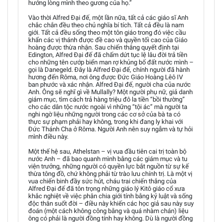
hướng lòng mình theo gương của họ.”
Vào thời Alfred Đại đế, một lần nữa, tất cả các giáo sĩ Anh
chắc chắn đều theo chủ nghĩa bí tích. Tất cả đều là nam
giới. Tất cả đều sống theo một tôn giáo trong đó việc cầu
khẩn các vị thánh được đề cao và quyền tối cao của Giáo
hoàng được thừa nhận. Sau chiến thắng quyết định tại
Edington, Alfred Đại đế đã chấm dứt tục lệ lâu đời trả tiền
cho những tên cướp biển man rợ khủng bố đất nước mình –
gọi là Danegeld. Đây là Alfred Đại đế, chính người đã hành
hương đến Rôma, nơi ông được Đức Giáo Hoàng Lêô IV
ban phước và xác nhận. Alfred Đại đế, người cha của nước
Anh. Ông sẽ nghĩ gì về Mullally? Một người phụ nữ, giả danh
giám mục, tìm cách trả hàng triệu đô la tiền “bồi thường”
cho các dân tộc nước ngoài vì những “tội ác” mà người ta
nghi ngờ liệu những người trong các cơ sở của bà ta có
thực sự phạm phải hay không, trong khi đang ly khai với
Đức Thánh Cha ở Rôma. Người Anh nên suy ngẫm và tự hỏi
mình điều này.
Một thế hệ sau, Athelstan – vị vua đầu tiên cai trị toàn bộ
nước Anh – đã bao quanh mình bằng các giám mục và tu
viện trưởng, những người có quyền lực bắt nguồn từ sự kế
thừa tông đồ, chứ không phải từ trào lưu chính trị. Là một vị
vua chiến binh đầy sức hút, cháu trai chiến thắng của
Alfred Đại đế đã tôn trọng những giáo lý Kitô giáo cổ xưa
khắc nghiệt về việc phân chia giới tính bằng kỷ luật và sống
độc thân suốt đời – điều này khiến các học giả sau này suy
đoán (một cách không công bằng và quá nhàm chán) liệu
ông có phải là người đồng tính hay không. Dù là người đồng