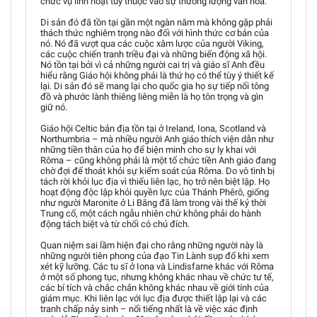
chức vụ linh hoạt tùy thuộc vào sự thương lượng văn hóa.
Di sản đó đã tồn tại gần một ngàn năm mà không gặp phải
thách thức nghiêm trọng nào đối với hình thức cơ bản của
nó. Nó đã vượt qua các cuộc xâm lược của người Viking,
các cuộc chiến tranh triều đại và những biến động xã hội.
Nó tồn tại bởi vì cả những người cai trị và giáo sĩ Anh đều
hiểu rằng Giáo hội không phải là thứ họ có thể tùy ý thiết kế
lại. Di sản đó sẽ mang lại cho quốc gia họ sự tiếp nối tông
đồ và phước lành thiêng liêng miễn là họ tôn trọng và gìn
giữ nó.
Giáo hội Celtic bản địa tồn tại ở Ireland, Iona, Scotland và
Northumbria – mà nhiều người Anh giáo thích viện dẫn như
những tiền thân của họ để biện minh cho sự ly khai với
Rôma – cũng không phải là một tổ chức tiền Anh giáo đang
chờ đợi để thoát khỏi sự kiểm soát của Rôma. Do vô tình bị
tách rời khỏi lục địa vì thiếu liên lạc, họ trở nên biệt lập. Họ
hoạt động độc lập khỏi quyền lực của Thánh Phêrô, giống
như người Maronite ở Li Băng đã làm trong vài thế kỷ thời
Trung cổ, một cách ngẫu nhiên chứ không phải do hành
động tách biệt và từ chối có chủ đích.
Quan niệm sai lầm hiện đại cho rằng những người này là
những người tiên phong của đạo Tin Lành sụp đổ khi xem
xét kỹ lưỡng. Các tu sĩ ở Iona và Lindisfarne khác với Rôma
ở một số phong tục, nhưng không khác nhau về chức tư tế,
các bí tích và chắc chắn không khác nhau về giới tính của
giám mục. Khi liên lạc với lục địa được thiết lập lại và các
tranh chấp nảy sinh – nổi tiếng nhất là về việc xác định