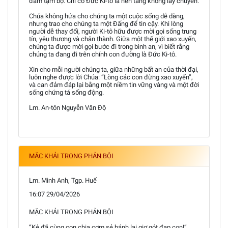
đảm tạm bợ. Chỉ có Đức Ki-tô là nền tảng không lay chuyển.
Chúa không hứa cho chúng ta một cuộc sống dễ dàng,
nhưng trao cho chúng ta một Đấng để tin cậy. Khi lòng
người dễ thay đổi, người Ki-tô hữu được mời gọi sống trung
tín, yêu thương và chân thành. Giữa một thế giới xao xuyến,
chúng ta được mời gọi bước đi trong bình an, vì biết rằng
chúng ta đang đi trên chính con đường là Đức Ki-tô.
Xin cho mỗi người chúng ta, giữa những bất an của thời đại,
luôn nghe được lời Chúa: “Lòng các con đừng xao xuyến”,
và can đảm đáp lại bằng một niềm tin vững vàng và một đời
sống chứng tá sống động.
Lm. An-tôn Nguyễn Văn Độ
MẶC KHẢI TRONG PHẢN BỘI
Lm. Minh Anh, Tgp. Huế
16:07 29/04/2026
MẶC KHẢI TRONG PHẢN BỘI
“Kẻ đã cùng con chia cơm sẻ bánh lại giơ gót đạp con!”.