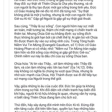
thay đổi: sự thật về Thiên Chúa là Cha yêu thương, và về
con người là thụ tạo được mời gọi sống trong tình yêu. Đức
cố Giáo Hoàng Bê-nê-đíc-tô XVI đã từng nói: “Sự thật
không phải là một ý tưởng, nhưng là một con người: Đức
Giê-su Ki-tô.” Gặp gỡ Người là gặp gỡ sự thật giải thoát.
Sau cùng, “Thầy là sự sống”. Con người hôm nay sợ: mất
an toàn, mất tương lai, thậm chí mất mạng vì chiến tranh và
thiên tai. Nhưng Chúa Giê-su khẳng định: sự sống đích
thực không bị giới hạn bởi cái chết thể lý. Ai gắn bó với Chúa
thì được tham dự vào sự sống vĩnh cửu. Trong Tông huấn
Niềm Vui Tin Mừng (Evangelii Gaudium, số 1) Đức cố Giáo
Hoàng Phan-xi-cô nhắc nhở: “Niềm vui Tin Mừng tràn ngập
tâm hồn và đời sống của những ai gặp gỡ Đức Giê-su.”
Chính niềm vui này là dấu chỉ của sự sống Chúa ban.
Chúa hứa: “Ai tin vào Thầy… sẽ làm những việc Thầy đã
làm, và còn làm những việc lớn lao hơn” (Ga 14,12). Điều
này không có nghĩa là chúng ta vượt qua Chúa, nhưng là
nhờ sức mạnh của Chúa, Hội Thánh được sai đi để tiếp tục
sứ mạng của Người trong thế giới.
Vậy, giữa những lo âu của cuộc đời. Đức tin giúp ta không
chìm trong sợ hãi. Khi đối diện với chiến tranh hay biến đổi
khí hậu, người Ki-tô hữu không bi quan, nhưng vẫn hy vọng,
vì biết rằng Thiên Chúa đang làm chủ lịch sử.
Thứ đến, hãy xây dựng đời mình trên Đức Ki-tô. Đừng đặt
nền tảng cuộc đời trên tiền bạc, quyền lực hay những bảo