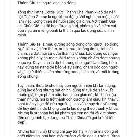
Thánh Giu-se, người cha lao động
Tông thư Patris Corde, Đức Thánh Cha Phan-xi-cô đã nên
bật Thánh Giu-se là người lao động. Với nghề thợ mộc, ngài
làm việc lương thiện để nuối sống gia đình. Nơi thánh Giu-
se, Chúa Giê-su đã học được giá trị, phẩm giá và niềm vui
của việc ăn miếng bánh là thành quả lao động của chính
mình.
Thánh Giu-se là mẫu gương sống động cho người lao động.
Ngài làm việc âm thầm, trung thực, không tìm lợi ích bất
chính, và đặt mọi sự dưới thánh ý Chúa. Lao động của ngài
không phá hủy nhưng nuôi dưỡng; không chiếm đoạt nhưng
phục vụ. Đây chính là định hướng cho người lao động hôm
nay: dùng tài năng để bảo vệ sự sống, chăm sóc con người
và gìn giữ thiên nhiên như rừng xanh, biển cả, và môi trường
sống chung.
Tuy nhiên, thực tế cho thấy con người nhiều khi lạm dụng,
cũng lao động nhưng bất chính, dùng trí tuệ để sản xuất
thuốc giả, thực phẩm bẩn, hàng hóa gian dối; khi buôn lậu,
tham nhũng, hối lộ trở thành con đường làm giàu; khi thay vì
phát triển y học để cứu người lại lao vào chạy đua vũ trang
để hủy diệt thì đó không còn là lao động theo thánh ý Chúa.
Nhưng là sự phản bội lại phẩm giá con người và xúc phạm
đến công trình tạo dựng mà Thiên Chúa đã gọi là “rất tốt
đẹp”.
Những hành vi ấy không chỉ gây tổn hại kinh tế mà còn giết
chết niềm tin, phá hoại môi trường và đe dọa sự sống. Rừng