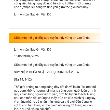
công việc hằng ngày dù nhỏ bé cũng trở thành lời chứng
cho sự thật, sự sống và tình yêu giữa thế giới hôm nay.
Lm. An-tôn Nguyễn Văn Độ
Giữa một thế giới đầy xao xuyến, hãy vững tin vào Chúa
Lm. An-tôn Nguyễn Văn Độ
16:06 29/04/2026
Giữa một thế giới đầy xao xuyến, hãy vững tin vào Chúa
SUY NIỆM CHÚA NHẬT V PHỤC SINH NĂM – A
(Ga 14, 1-12)
Thế giới chúng ta đang sống đầy bất ổn và lo âu. Tại một số
nơi, bom không ngừng rơi, mạng sống con người luôn bị rình
rập, khiến lòng người xao xuyến, đức tin bị thử thách. Giống
như các môn đệ, chúng ta thấy đức tin của mình bị lung lay,
vì chẳng những cá nhân mình mà cả thế giới đều đang lo
sợ: lo cho bản thân, lo cho gia đình và người thân; sợ loạn
lạc, đói khổ, và cả cái chết.