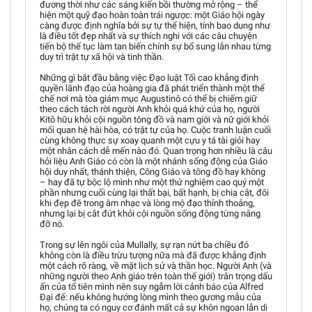
đương thời như các sáng kiến bồi thường mở rộng – thể
hiện một quỹ đạo hoàn toàn trái ngược: một Giáo hội ngày
càng được định nghĩa bởi sự tự thể hiện, tính bao dung như
là điều tốt đẹp nhất và sự thích nghi với các câu chuyện
tiến bộ thế tục làm tan biến chính sự bổ sung lẫn nhau từng
duy trì trật tự xã hội và tinh thần.
Những gì bắt đầu bằng việc Đạo luật Tối cao khẳng định
quyền lãnh đạo của hoàng gia đã phát triển thành một thể
chế nơi mà tòa giám mục Augustinô có thể bị chiếm giữ
theo cách tách rời người Anh khỏi quá khứ của họ, người
Kitô hữu khỏi cội nguồn tông đồ và nam giới và nữ giới khỏi
mối quan hệ hài hòa, có trật tự của họ. Cuộc tranh luận cuối
cùng không thực sự xoay quanh một cựu y tá tài giỏi hay
một nhân cách dễ mến nào đó. Quan trọng hơn nhiều là câu
hỏi liệu Anh Giáo có còn là một nhánh sống động của Giáo
hội duy nhất, thánh thiện, Công Giáo và tông đồ hay không
– hay đã tự bộc lộ mình như một thử nghiệm cao quý một
phần nhưng cuối cùng lại thất bại, bất hạnh, bị chia cắt, đôi
khi đẹp đẽ trong âm nhạc và lòng mộ đạo thỉnh thoảng,
nhưng lại bị cắt đứt khỏi cội nguồn sống động từng nâng
đỡ nó.
Trong sự lên ngôi của Mullally, sự rạn nứt ba chiều đó
không còn là điều trừu tượng nữa mà đã được khẳng định
một cách rõ ràng, về mặt lịch sử và thần học. Người Anh (và
những người theo Anh giáo trên toàn thế giới) trân trọng dấu
ấn của tổ tiên mình nên suy ngẫm lời cảnh báo của Alfred
Đại đế: nếu không hướng lòng mình theo gương mẫu của
họ, chúng ta có nguy cơ đánh mất cả sự khôn ngoan lẫn di