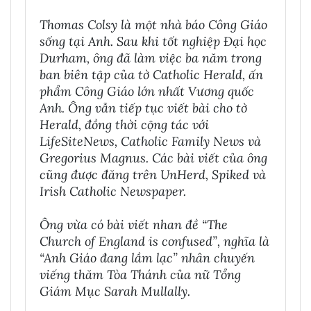
Thomas Colsy là một nhà báo Công Giáo
sống tại Anh. Sau khi tốt nghiệp Đại học
Durham, ông đã làm việc ba năm trong
ban biên tập của tờ Catholic Herald, ấn
phẩm Công Giáo lớn nhất Vương quốc
Anh. Ông vẫn tiếp tục viết bài cho tờ
Herald, đồng thời cộng tác với
LifeSiteNews, Catholic Family News và
Gregorius Magnus. Các bài viết của ông
cũng được đăng trên UnHerd, Spiked và
Irish Catholic Newspaper.
Ông vừa có bài viết nhan đề “The
Church of England is confused”, nghĩa là
“Anh Giáo đang lầm lạc” nhân chuyến
viếng thăm Tòa Thánh của nữ Tổng
Giám Mục Sarah Mullally.