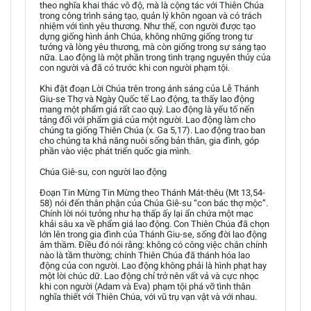
theo nghĩa khai thác vô độ, mà là cộng tác với Thiên Chúa
trong công trình sáng tạo, quản lý khôn ngoan và có trách
nhiệm với tình yêu thương. Như thế, con người được tạo
dựng giống hình ảnh Chúa, không những giống trong tư
tưởng và lòng yêu thương, mà còn giống trong sự sáng tạo
nữa. Lao động là một phần trong tình trạng nguyên thủy của
con người và đã có trước khi con người phạm tội.
Khi đặt đoạn Lời Chúa trên trong ánh sáng của Lễ Thánh
Giu-se Thợ và Ngày Quốc tế Lao động, ta thấy lao động
mang một phẩm giá rất cao quý. Lao động là yếu tố nến
tảng đối với phẩm giá của một người. Lao động làm cho
chúng ta giống Thiên Chúa (x. Ga 5,17). Lao động trao ban
cho chúng ta khả năng nuôi sống bản thân, gia đình, góp
phần vào việc phát triển quốc gia mình.
Chúa Giê-su, con người lao động
Đoạn Tin Mừng Tin Mừng theo Thánh Mát-thêu (Mt 13,54-
58) nói đến thân phận của Chúa Giê-su “con bác thợ mộc”.
Chính lời nói tưởng như hạ thấp ấy lại ẩn chứa một mạc
khải sâu xa về phẩm giá lao động. Con Thiên Chúa đã chọn
lớn lên trong gia đình của Thánh Giu-se, sống đời lao động
âm thầm. Điều đó nói rằng: không có công việc chân chính
nào là tầm thường; chính Thiên Chúa đã thánh hóa lao
động của con người. Lao động không phải là hình phạt hay
một lời chúc dữ. Lao động chỉ trở nên vất vả và cực nhọc
khi con người (Adam và Eva) phạm tội phá vỡ tình thân
nghĩa thiết với Thiên Chúa, với vũ trụ vạn vật và với nhau.