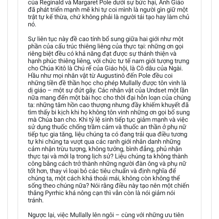
của Reginald và Margaret Pole dưới sự bức hại, Anh Giáo
đã phát triển mạnh mẽ khi tự coi mình là người gìn giữ một
trật tự kế thừa, chứ không phải là người tái tạo hay làm chủ
nó.
Sự liên tục này đề cao tính bổ sung giữa hai giới như một
phần của cấu trúc thiêng liêng của thực tại: những ơn gọi
riêng biệt đều có khả năng đạt được sự thánh thiện và
hạnh phúc thiêng liêng, với chức tư tế nam giới tượng trưng
cho Chúa Kitô là Chú rể của Giáo hội, là Cô dâu của Ngài.
Hầu như mọi nhân vật từ Augustinô đến Pole đều coi
những tiền đề thần học cho phép Mullally được tôn vinh là
dị giáo – một sự đứt gãy. Các nhân vật của Undset một lần
nữa mang đến một bài học cho thời đại hỗn loạn của chúng
ta: những tâm hồn cao thượng nhưng đầy khiếm khuyết đã
tìm thấy bi kịch khi họ không tôn vinh những ơn gọi bổ sung
mà Chúa ban cho. Khi tỷ lệ sinh tiếp tục giảm mạnh và việc
sử dụng thuốc chống trầm cảm và thuốc an thần ở phụ nữ
tiếp tục gia tăng, liệu chúng ta có đang trải qua điều tương
tự khi chúng ta vượt qua các ranh giới nhân danh những
cảm nhận trừu tượng, không tưởng, bình đẳng, phủ nhận
thực tại và mới lạ trong lịch sử? Liệu chúng ta không thành
công bằng cách trở thành những người đàn ông và phụ nữ
tốt hơn, thay vì loại bỏ các tiêu chuẩn và định nghĩa để
chúng ta, một cách khá thoải mái, không còn không thể
sống theo chúng nữa? Nói rằng điều này tạo nên một chiến
thắng Pyrrhic khá nông cạn thì vẫn còn là nói giảm nói
tránh.
Ngược lại, việc Mullally lên ngôi – cùng với những ưu tiên