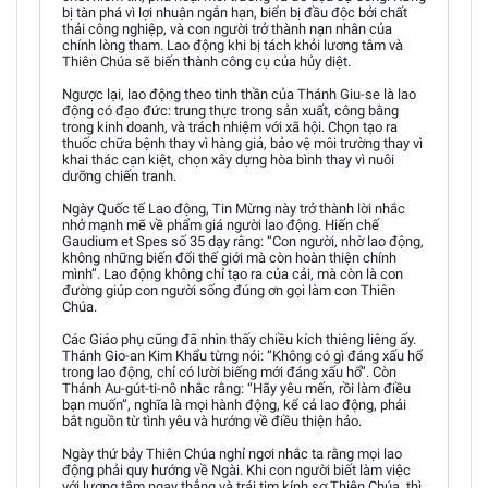
bị tàn phá vì lợi nhuận ngắn hạn, biển bị đầu độc bởi chất
thải công nghiệp, và con người trở thành nạn nhân của
chính lòng tham. Lao động khi bị tách khỏi lương tâm và
Thiên Chúa sẽ biến thành công cụ của hủy diệt.
Ngược lại, lao động theo tinh thần của Thánh Giu-se là lao
động có đạo đức: trung thực trong sản xuất, công bằng
trong kinh doanh, và trách nhiệm với xã hội. Chọn tạo ra
thuốc chữa bệnh thay vì hàng giả, bảo vệ môi trường thay vì
khai thác cạn kiệt, chọn xây dựng hòa bình thay vì nuôi
dưỡng chiến tranh.
Ngày Quốc tế Lao động, Tin Mừng này trở thành lời nhắc
nhở mạnh mẽ về phẩm giá người lao động. Hiến chế
Gaudium et Spes số 35 dạy rằng: “Con người, nhờ lao động,
không những biến đổi thế giới mà còn hoàn thiện chính
mình”. Lao động không chỉ tạo ra của cải, mà còn là con
đường giúp con người sống đúng ơn gọi làm con Thiên
Chúa.
Các Giáo phụ cũng đã nhìn thấy chiều kích thiêng liêng ấy.
Thánh Gio-an Kim Khẩu từng nói: “Không có gì đáng xấu hổ
trong lao động, chỉ có lười biếng mới đáng xấu hổ”. Còn
Thánh Au-gút-ti-nô nhắc rằng: “Hãy yêu mến, rồi làm điều
bạn muốn”, nghĩa là mọi hành động, kể cả lao động, phải
bắt nguồn từ tình yêu và hướng về điều thiện hảo.
Ngày thứ bảy Thiên Chúa nghỉ ngơi nhắc ta rằng mọi lao
động phải quy hướng về Ngài. Khi con người biết làm việc
với lương tâm ngay thẳng và trái tim kính sợ Thiên Chúa, thì