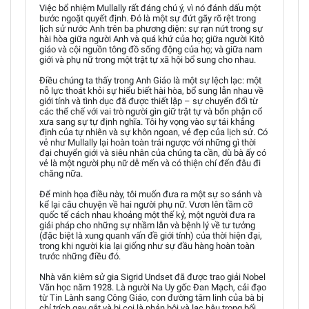
Việc bổ nhiệm Mullally rất đáng chú ý, vì nó đánh dấu một
bước ngoặt quyết định. Đó là một sự đứt gãy rõ rệt trong
lịch sử nước Anh trên ba phương diện: sự rạn nứt trong sự
hài hòa giữa người Anh và quá khứ của họ; giữa người Kitô
giáo và cội nguồn tông đồ sống động của họ; và giữa nam
giới và phụ nữ trong một trật tự xã hội bổ sung cho nhau.
Điều chúng ta thấy trong Anh Giáo là một sự lệch lạc: một
nỗ lực thoát khỏi sự hiểu biết hài hòa, bổ sung lẫn nhau về
giới tính và tình dục đã được thiết lập – sự chuyển đổi từ
các thể chế với vai trò người gìn giữ trật tự và bổn phận cổ
xưa sang sự tự định nghĩa. Tôi hy vọng vào sự tái khẳng
định của tự nhiên và sự khôn ngoan, vẻ đẹp của lịch sử. Có
vẻ như Mullally lại hoàn toàn trái ngược với những gì thời
đại chuyển giới và siêu nhân của chúng ta cần, dù bà ấy có
vẻ là một người phụ nữ dễ mến và có thiện chí đến đâu đi
chăng nữa.
Để minh họa điều này, tôi muốn đưa ra một sự so sánh và
kể lại câu chuyện về hai người phụ nữ. Vươn lên tầm cỡ
quốc tế cách nhau khoảng một thế kỷ, một người đưa ra
giải pháp cho những sự nhầm lẫn và bệnh lý về tư tưởng
(đặc biệt là xung quanh vấn đề giới tính) của thời hiện đại,
trong khi người kia lại giống như sự đầu hàng hoàn toàn
trước những điều đó.
Nhà văn kiêm sử gia Sigrid Undset đã được trao giải Nobel
Văn học năm 1928. Là người Na Uy gốc Đan Mạch, cải đạo
từ Tin Lành sang Công Giáo, con đường tâm linh của bà bị
chỉ trích gay gắt và bị coi là phản bội và lạc hậu trong bối