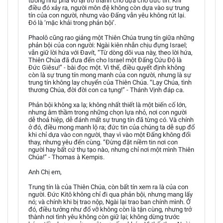
tưởng như phá vỡ lại trở thành chỗ dựa cho đức tin. Khi
điều đó xảy ra, người môn đệ không còn dựa vào sự trung
tín của con người, nhưng vào Đấng vẫn yêu không rút lại.
Đó là ‘mặc khải trong phản bội’.
Phaolô cũng rao giảng một Thiên Chúa trung tín giữa những
phản bội của con người: Ngài kiên nhẫn chịu đựng Israel;
vẫn giữ lời hứa với Đavít, “Từ dòng dõi vua này, theo lời hứa,
Thiên Chúa đã đưa đến cho Israel một Đấng Cứu Độ là
Đức Giêsu!” - bài đọc một. Vì thế, điều quyết định không
còn là sự trung tín mong manh của con người, nhưng là sự
trung tín không lay chuyển của Thiên Chúa. “Lạy Chúa, tình
thương Chúa, đời đời con ca tụng!” - Thánh Vịnh đáp ca.
Phản bội không xa lạ; không nhất thiết là một biến cố lớn,
nhưng âm thầm trong những chọn lựa nhỏ, nơi con người
dễ thoả hiệp, dễ đánh mất sự trung tín đã từng có. Và chính
ở đó, điều mong manh lộ ra; đức tin của chúng ta dễ sụp đổ
khi chỉ dựa vào con người, thay vì vào một Đấng không đổi
thay, nhưng yêu đến cùng. “Đừng đặt niềm tin nơi con
người hay bất cứ thụ tạo nào, nhưng chỉ nơi một mình Thiên
Chúa!” - Thomas à Kempis.
Anh Chị em,
Trung tín là của Thiên Chúa, còn bất tín xem ra là của con
người. Đức Kitô không chỉ đi qua phản bội, nhưng mang lấy
nó; và chính khi bị trao nộp, Ngài lại trao ban chính mình. Ở
đó, điều tưởng như đổ vỡ không còn là tận cùng, nhưng trở
thành nơi tình yêu không còn giữ lại; không dừng trước