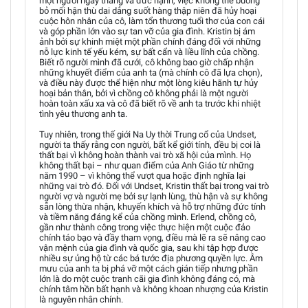
một người ngay thẳng và đức hạnh, việc không thể buông
bỏ mối hận thù dai dẳng suốt hàng thập niên đã hủy hoại
cuộc hôn nhân của cô, làm tổn thương tuổi thơ của con cái
và góp phần lớn vào sự tan vỡ của gia đình. Kristin bị ám
ảnh bởi sự khinh miệt một phần chính đáng đối với những
nỗ lực kinh tế yếu kém, sự bất cẩn và liều lĩnh của chồng.
Biết rõ người mình đã cưới, cô không bao giờ chấp nhận
những khuyết điểm của anh ta (mà chính cô đã lựa chọn),
và điều này được thể hiện như một lòng kiêu hãnh tự hủy
hoại bản thân, bởi vì chồng cô không phải là một người
hoàn toàn xấu xa và cô đã biết rõ về anh ta trước khi nhiệt
tình yêu thương anh ta.
Tuy nhiên, trong thế giới Na Uy thời Trung cổ của Undset,
người ta thấy rằng con người, bất kể giới tính, đều bị coi là
thất bại vì không hoàn thành vai trò xã hội của mình. Họ
không thất bại – như quan điểm của Anh Giáo từ những
năm 1990 – vì không thể vượt qua hoặc định nghĩa lại
những vai trò đó. Đối với Undset, Kristin thất bại trong vai trò
người vợ và người mẹ bởi sự lạnh lùng, thù hận và sự không
sẵn lòng thừa nhận, khuyến khích và hỗ trợ những đức tính
và tiềm năng đáng kể của chồng mình. Erlend, chồng cô,
gần như thành công trong việc thực hiện một cuộc đảo
chính táo bạo và đầy tham vọng, điều mà lẽ ra sẽ nâng cao
vận mệnh của gia đình và quốc gia, sau khi tập hợp được
nhiều sự ủng hộ từ các bá tước địa phương quyền lực. Âm
mưu của anh ta bị phá vỡ một cách gián tiếp nhưng phần
lớn là do một cuộc tranh cãi gia đình không đáng có, mà
chính tâm hồn bất hạnh và không khoan nhượng của Kristin
là nguyên nhân chính.