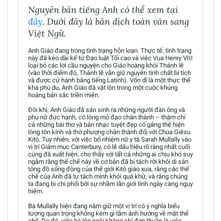
Nguyên bản tiếng Anh có thể xem tại
đây
. Dưới đây là bản dịch toàn văn sang
Việt Ngữ.
Anh Giáo đang trong tình trạng hỗn loạn. Thực tế, tình trạng
này đã kéo dài kể từ Đạo luật Tối cao và việc Vua Henry VIII
loại bỏ các lời cầu nguyện cho Giáo hoàng khỏi Thánh lễ
(vào thời điểm đó, Thánh lễ vẫn giữ nguyên tính chất bí tích
và được cử hành bằng tiếng Latinh). Vốn dĩ là một thực thể
khá phù du, Anh Giáo đã vật lộn trong một cuộc khủng
hoảng bản sắc triền miên.
Đôi khi, Anh Giáo đã sản sinh ra những người đàn ông và
phụ nữ đức hạnh, có lòng mộ đạo chân thành – thậm chí
cả những bài thơ và bản nhạc tuyệt đẹp cố gắng thể hiện
lòng tôn kính và thờ phượng chân thành đối với Chúa Giêsu
Kitô. Tuy nhiên, với việc bổ nhiệm nữ y tá Sarah Mullally vào
vị trí Giám mục Canterbury, có lẽ dấu hiệu rõ ràng nhất cuối
cùng đã xuất hiện, cho thấy với tất cả những ai chịu khó suy
ngẫm rằng thể chế này về cơ bản đã bị tách rời khỏi di sản
tông đồ sống động của thế giới Kitô giáo xưa, rằng các thể
chế của Anh đã tự tách mình khỏi quá khứ, và rằng chúng
ta đang bị chi phối bởi sự nhầm lẫn giới tính ngày càng nguy
hiểm.
Bà Mullally hiện đang nắm giữ một vị trí có ý nghĩa biểu
tượng quan trọng không kém gì tầm ảnh hưởng về mặt thể
chế. Do đó, việc bà lên ngôi không chỉ đơn thuần là việc