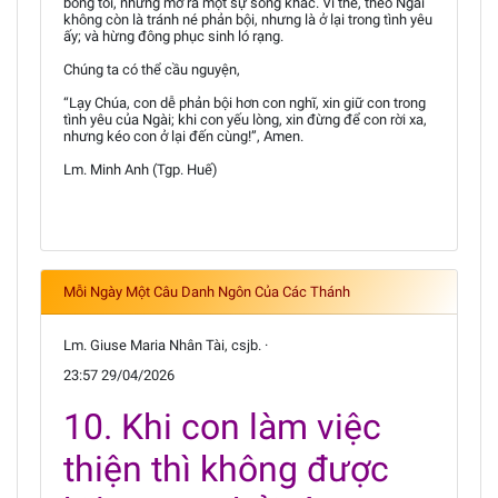
bóng tối, nhưng mở ra một sự sống khác. Vì thế, theo Ngài
không còn là tránh né phản bội, nhưng là ở lại trong tình yêu
ấy; và hừng đông phục sinh ló rạng.
Chúng ta có thể cầu nguyện,
“Lạy Chúa, con dễ phản bội hơn con nghĩ, xin giữ con trong
tình yêu của Ngài; khi con yếu lòng, xin đừng để con rời xa,
nhưng kéo con ở lại đến cùng!”, Amen.
Lm. Minh Anh (Tgp. Huế)
Mỗi Ngày Một Câu Danh Ngôn Của Các Thánh
Lm. Giuse Maria Nhân Tài, csjb. ·
23:57 29/04/2026
10. Khi con làm việc
thiện thì không được