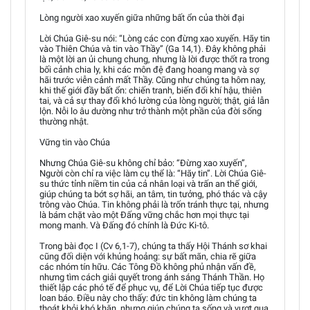
Lòng người xao xuyến giữa những bất ổn của thời đại
Lời Chúa Giê-su nói: “Lòng các con đừng xao xuyến. Hãy tin
vào Thiên Chúa và tin vào Thầy” (Ga 14,1). Đây không phải
là một lời an ủi chung chung, nhưng là lời được thốt ra trong
bối cảnh chia ly, khi các môn đệ đang hoang mang và sợ
hãi trước viễn cảnh mất Thầy. Cũng như chúng ta hôm nay,
khi thế giới đầy bất ổn: chiến tranh, biến đổi khí hậu, thiên
tai, và cả sự thay đổi khó lường của lòng người; thật, giả lẫn
lộn. Nỗi lo âu dường như trở thành một phần của đời sống
thường nhật.
Vững tin vào Chúa
Nhưng Chúa Giê-su không chỉ bảo: “Đừng xao xuyến”,
Người còn chỉ ra việc làm cụ thể là: “Hãy tin”. Lời Chúa Giê-
su thức tỉnh niềm tin của cả nhân loại và trấn an thế giới,
giúp chúng ta bớt sợ hãi, an tâm, tin tưởng, phó thác và cậy
trông vào Chúa. Tin không phải là trốn tránh thực tại, nhưng
là bám chặt vào một Đấng vững chắc hơn mọi thực tại
mong manh. Và Đấng đó chính là Đức Ki-tô.
Trong bài đọc I (Cv 6,1-7), chúng ta thấy Hội Thánh sơ khai
cũng đối diện với khủng hoảng: sự bất mãn, chia rẽ giữa
các nhóm tín hữu. Các Tông Đồ không phủ nhận vấn đề,
nhưng tìm cách giải quyết trong ánh sáng Thánh Thần. Họ
thiết lập các phó tế để phục vụ, để Lời Chúa tiếp tục được
loan báo. Điều này cho thấy: đức tin không làm chúng ta
thoát khỏi khó khăn, nhưng giúp chúng ta sống và vượt qua