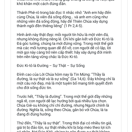
khó khăn một cách đúng đắn.
Thánh Phê-rô trong bài đọc II nhắc nhở: “Anh em hãy đến
cùng Chúa, là viên đá sống động… và anh em cũng như
những viên đá sống động, hãy để Thiên Chúa xây dựng
thành ngôi đền thiêng liêng” (1 Pr 2,4-5).
Hình ảnh này thật đẹp: mỗi người tín hữu là một viên đá,
nhưng không đứng riêng lẻ. Chỉ khi gắn kết với Đức Ki-tô là
Đá góc tường, chúng ta mới đứng vững. Trong một thế giới
mà các mối tương quan dễ đổ vỡ, con người dễ cô lập, lời
mời gọi này càng trở nên cấp thiết: hãy xây dựng đời mình
trên nền tảng vững chắc là Đức Ki-tô.
Đức Ki-tô là Đường – Sự Thật – Sự Sống
Đỉnh cao của Lời Chúa hôm nay là Tin Mừng: “Thầy là
đường, là sự thật và là sự sống” (Ga 14,6). Đây không chỉ là
một câu nói đẹp, mà là một tuyên bố mang tính quyết định
cho đời sống đức tin.
Trước hết, “Thầy là đường”. Trong một thế giới đầy những
ngã rẽ, con người dễ lạc hướng bởi quá nhiều lựa chọn.
Chúa Giê-su không chỉ chỉ đường, nhưng Người chính là
đường. Nghĩa là, sống theo Chúa, gắn bó với Chúa, là ta
đang đi đúng hướng.
Thứ đến, “Thầy là sự thật”. Trong thời đại có nhiều tin giả,
giá trị bị đảo lộn, sự thật nhiều khi bị bóp méo theo lợi ích
cá nhân. Nơi Đức Kitô, chúng ta gặp được sự thật không