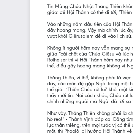
Tin Mừng Chúa Nhật Thăng Thiên không 
giáo: để Hội Thánh có thể đi tới, ‘Thiên 
Vào những năm đầu tiên của Hội Thánh
đầy hoang mang. Vậy mà chính lúc ấy, 
vượt khỏi Giêrusalem để đi vào lịch sử.
Không ít người hôm nay vẫn mang sự n
giữa “cái chết của Chúa Giêsu và lúc 
Rolheiser thì ví Hội Thánh hôm nay như
thế, điều gây hoang mang không vì Ng
Thăng Thiên, vì thế, không phải là việ
đây, các môn đệ gặp Ngài trong một hì
thế giới. ‘Thiên Chúa rút lui’ khỏi mộ
thấy mới tin. Nói cách khác, Chúa rút l
chính những người mà Ngài đã rời xa t
Như vậy, Thăng Thiên không phải là ch
hò reo!” - Thánh Vịnh đáp ca. Đấng t
lực thần thiêng, trên mọi tước vị có t
một, thì Phaolô lại hướng Hội Thánh v