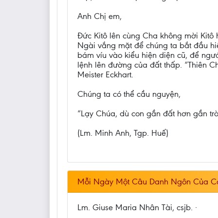
Anh Chị em,
Đức Kitô lên cùng Cha không mời Kitô h
Ngài vắng mặt để chúng ta bắt đầu hiệ
bám víu vào kiểu hiện diện cũ, để ngước
lệnh lên đường của đất thấp. “Thiên C
Meister Eckhart.
Chúng ta có thể cầu nguyện,
“Lạy Chúa, dù con gần đất hơn gần trờ
(Lm. Minh Anh, Tgp. Huế)
Mỗi Ngày Một Câu Danh Ngôn Của C
Lm. Giuse Maria Nhân Tài, csjb. ·