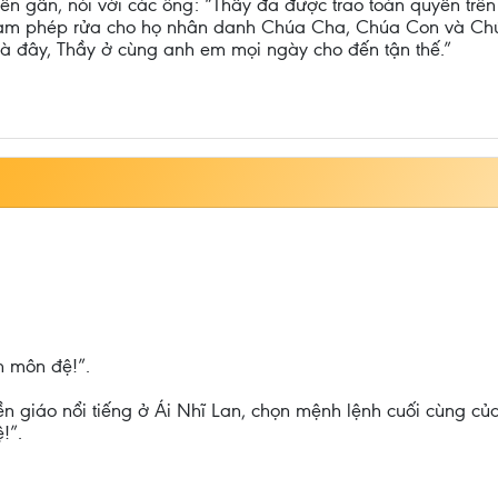
ến gần, nói với các ông: “Thầy đã được trao toàn quyền trên
làm phép rửa cho họ nhân danh Chúa Cha, Chúa Con và Chú
à đây, Thầy ở cùng anh em mọi ngày cho đến tận thế.”
h môn đệ!”.
yền giáo nổi tiếng ở Ái Nhĩ Lan, chọn mệnh lệnh cuối cùng c
!”.