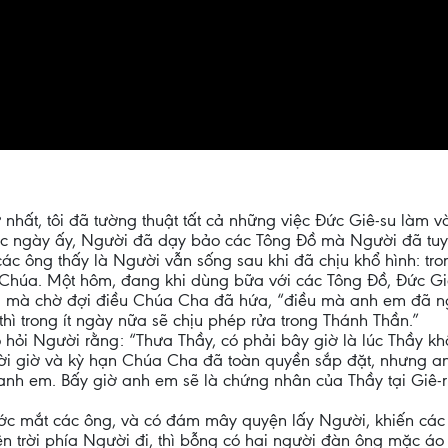
ứ nhất, tôi đã tường thuật tất cả những việc Đức Giê-su làm
rước ngày ấy, Người đã dạy bảo các Tông Đồ mà Người đã tu
ác ông thấy là Người vẫn sống sau khi đã chịu khổ hình: tr
 Chúa. Một hôm, đang khi dùng bữa với các Tông Đồ, Đức Gi
lại mà chờ đợi điều Chúa Cha đã hứa, “điều mà anh em đã ngh
ì trong ít ngày nữa sẽ chịu phép rửa trong Thánh Thần.”
hỏi Người rằng: “Thưa Thầy, có phải bây giờ là lúc Thầy kh
hời giờ và kỳ hạn Chúa Cha đã toàn quyền sắp đặt, nhưng 
nh em. Bấy giờ anh em sẽ là chứng nhân của Thầy tại Giê-ru
ước mắt các ông, và có đám mây quyện lấy Người, khiến cá
 trời phía Người đi, thì bỗng có hai người đàn ông mặc áo