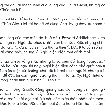
chỉ ghi lại mệnh lệnh cuối cùng của Chúa Giêsu, nhưng còn
Chúa rút lui’.
, thật khó để tưởng tượng Tin Mừng có thể đến với muôn d
Chúa Giêsu lại rời họ để về cùng Cha. Kỳ lạ thay, từ nhóm 
ản lòng của các môn đệ thuở đầu. Edward Schillebeeckx ch
họ nhận ra Ngài đã phục sinh”: vẫn biết Đức Kitô, nhưng chỉ
 đang ở “giữa phục sinh và thăng thiên”: Đức Kitô vẫn sống 
ài vắng mặt, nhưng vì Ngài hiện diện một cách mới.
c Chúa Giêsu vắng mặt, nhưng là sự biến đổi trong “parousia”
nh hài hữu hạn, thì nay, Ngài hiện diện cách phổ quát hơn 
t kiểu hiện diện cũ, không phải để bỏ mặc con người, nhưng đ
ui để đức tin con người trưởng thành. “Từ lúc ấy, Ngài hiện d
rong nhân tính hữu hình!” - Lêô Cả.
ia ly, nhưng là cuộc đăng quang của Con trong vinh quang C
ừng được các môn đệ thấy cất lên khỏi mắt mình giờ đây ngự
hể có được” - bài đọc hai. Và nếu các thiên thần nhắc các môn
ề Đức Kitô là Đầu, Đấng vẫn hoạt động trong Hội Thánh, thân