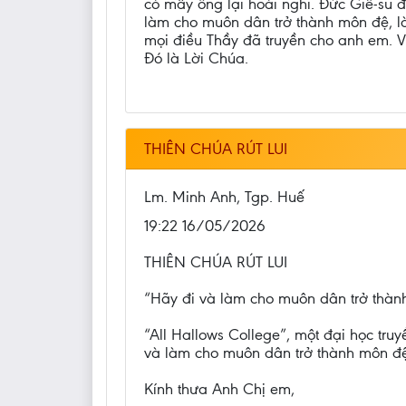
có mấy ông lại hoài nghi. Đức Giê-su đ
làm cho muôn dân trở thành môn đệ, 
mọi điều Thầy đã truyền cho anh em. V
Đó là Lời Chúa.
THIÊN CHÚA RÚT LUI
Lm. Minh Anh, Tgp. Huế
19:22 16/05/2026
THIÊN CHÚA RÚT LUI
“Hãy đi và làm cho muôn dân trở thàn
“All Hallows College”, một đại học tru
và làm cho muôn dân trở thành môn đệ
Kính thưa Anh Chị em,