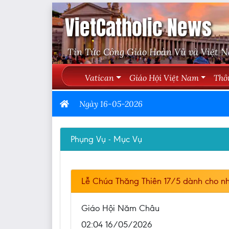
VietCatholic News
Tin Tức Công Giáo Hoàn Vũ và Việt 
Vatican
Giáo Hội Việt Nam
Thô
Ngày 16-05-2026
Phụng Vụ - Mục Vụ
Lễ Chúa Thăng Thiên 17/5 dành cho nh
Giáo Hội Năm Châu
02:04 16/05/2026