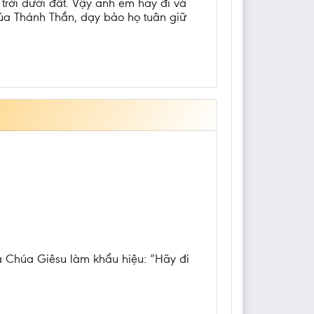
 trời dưới đất. Vậy anh em hãy đi và
a Thánh Thần, dạy bảo họ tuân giữ
ủa Chúa Giêsu làm khẩu hiệu: “Hãy đi