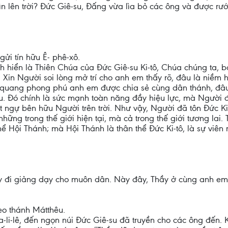
n lên trời? Đức Giê-su, Đấng vừa lìa bỏ các ông và được rướ
gửi tín hữu Ê- phê-xô.
h hiển là Thiên Chúa của Đức Giê-su Ki-tô, Chúa chúng ta, 
 Xin Người soi lòng mở trí cho anh em thấy rõ, đâu là niềm
h quang phong phú anh em được chia sẻ cùng dân thánh, đâu
ữu. Đó chính là sức mạnh toàn năng đầy hiệu lực, mà Người 
đặt ngự bên hữu Người trên trời. Như vậy, Người đã tôn Đức Ki-
những trong thế giới hiện tại, mà cả trong thế giới tương lai
hể Hội Thánh; mà Hội Thánh là thân thể Đức Ki-tô, là sự viê
hãy đi giảng dạy cho muôn dân. Này đây, Thầy ở cùng anh em 
eo thánh Mátthêu.
-li-lê, đến ngọn núi Đức Giê-su đã truyền cho các ông đến. 