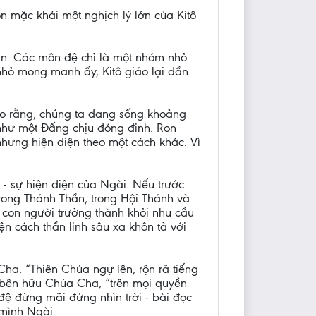
 mặc khải một nghịch lý lớn của Kitô
ân. Các môn đệ chỉ là một nhóm nhỏ
nhỏ mong manh ấy, Kitô giáo lại dần
o rằng, chúng ta đang sống khoảng
 như một Đấng chịu đóng đinh. Ron
nhưng hiện diện theo một cách khác. Vì
 - sự hiện diện của Ngài. Nếu trước
trong Thánh Thần, trong Hội Thánh và
ể con người trưởng thành khỏi nhu cầu
iện cách thần linh sâu xa khôn tả với
ha. “Thiên Chúa ngự lên, rộn rã tiếng
 bên hữu Chúa Cha, “trên mọi quyền
 đệ đừng mãi đứng nhìn trời - bài đọc
 mình Ngài.