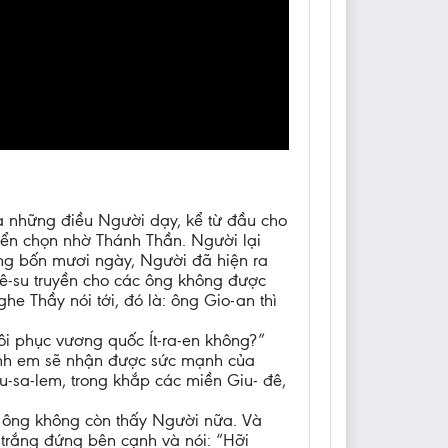
 và những điều Người dạy, kể từ đầu cho
yển chọn nhờ Thánh Thần. Người lại
ong bốn mươi ngày, Người đã hiện ra
ê-su truyền cho các ông không được
e Thầy nói tới, đó là: ông Gio-an thì
ôi phục vương quốc Ít-ra-en không?”
anh em sẽ nhận được sức mạnh của
-sa-lem, trong khắp các miền Giu- đê,
c ông không còn thấy Người nữa. Và
 trắng đứng bên cạnh và nói: “Hỡi