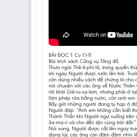
BÀI ĐỌC 1: Cv 1:1-11
Bài trích sách Công vụ Tông đồ.
Thưa ngài Thê-ô-phi-lô, trong quyển th
tới ngày Người được rước lên trời. T
còn dùng nhiều cách để chứng tỏ cho c
nói chuyện với các ông về Nước Thiên
rời khỏi Giê-ru-sa-lem, nhưng phải ở 
làm phép rửa bằng nước, còn anh em th
Bấy giờ những người đang tụ họp ở đó 
Người đáp: “Anh em không cần biết t
Thánh Thần khi Người ngự xuống trên a
Sa-ma-ri và cho đến tận cùng trái đất.”
Nói xong, Người được cất lên ngay tr
đang lúc các ông còn đăm đăm nhìn lên