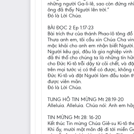
những người Ga-li-lê, sao còn đứng nhì
ông đã thấy Người lên trời.”
Đó là Lời Chúa.
BÀI ĐỌC 2 Ep 1:17-23
Bài trích thư của thánh Phao-lô tông đồ 
Thưa anh em, tôi cầu xin Chúa Cha vin
mặc khải cho anh em nhận biết Người.
Người kêu gọi, đâu là gia nghiệp vin
đã thi thố cho chúng ta là những tín h
cho Đức Ki-tô trỗi dậy từ cõi chết, và 
trên mọi tước vị có thể có được, không 
Đức Ki-tô và đặt Người làm đầu toàn t
được viên mãn.
Đó là Lời Chúa.
TUNG HÔ TIN MỪNG Mt 28:19-20
Alleluia. Alleluia. Chúa nói: Anh em 
TIN MỪNG Mt 28: 16-20
Kết thúc Tin mừng Chúa Giê-su Ki-tô th
Khi ấy, mười một môn đệ đi tới miền Ga