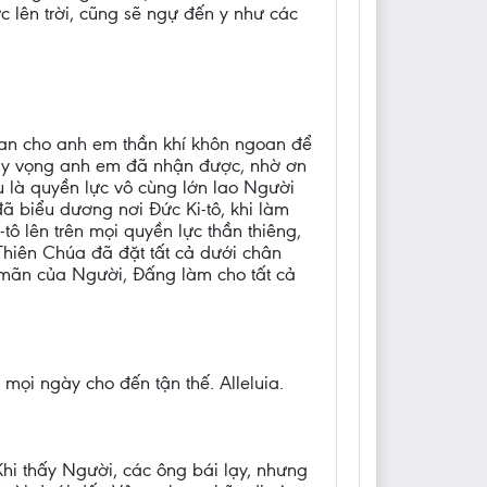
c lên trời, cũng sẽ ngự đến y như các
ban cho anh em thần khí khôn ngoan để
 hy vọng anh em đã nhận được, nhờ ơn
 là quyền lực vô cùng lớn lao Người
đã biểu dương nơi Đức Ki-tô, khi làm
tô lên trên mọi quyền lực thần thiêng,
. Thiên Chúa đã đặt tất cả dưới chân
n mãn của Người, Đấng làm cho tất cả
mọi ngày cho đến tận thế. Alleluia.
Khi thấy Người, các ông bái lạy, nhưng