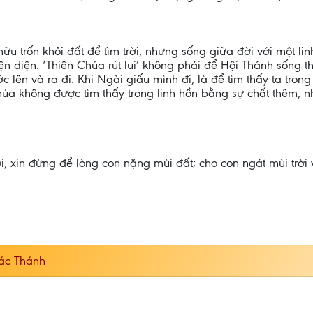
ữu trốn khỏi đất để tìm trời, nhưng sống giữa đời với một li
n diện. ‘Thiên Chúa rút lui’ không phải để Hội Thánh sống t
 lên và ra đi. Khi Ngài giấu mình đi, là để tìm thấy ta trong 
húa không được tìm thấy trong linh hồn bằng sự chất thêm, n
i, xin đừng để lòng con nặng mùi đất; cho con ngát mùi trời
ác Thánh