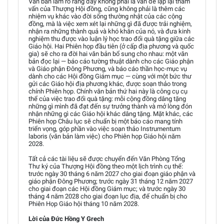
Văn bản làm rõ rằng đây không phải là vấn đề lặp lại tham
vấn của Thượng Hội đồng, cũng không phải là thêm các
nhiệm vụ khác vào đời sống thường nhật của các cộng
đồng, mà là việc xem xét lại những gì đã được trải nghiệm,
nhận ra những thành quả và khó khăn của nó, và đưa kinh
nghiệm thu được vào luận lý học trao đổi quà tặng giữa các
Giáo hội. Hai Phiên họp đầu tiên (ở cấp địa phương và quốc
gia) sẽ cho ra đời hai văn bản bổ sung cho nhau: một văn
bản đọc lại — báo cáo tường thuật dành cho các Giáo phận
và Giáo phận Đông Phương, và báo cáo thần học-mục vụ
dành cho các Hội đồng Giám mục — cùng với một bức thư
gửi các Giáo hội địa phương khác, được soạn thảo trong
chính Phiên họp. Chính văn bản thứ hai này là công cụ cụ
thể của việc trao đổi quà tặng: mỗi cộng đồng dâng tặng
những gì mình đã đạt đến sự trưởng thành và mở lòng đón
nhận những gì các Giáo hội khác dâng tặng. Mặt khác, các
Phiên họp Châu lục sẽ chuẩn bị một báo cáo mang tính
triển vọng, góp phần vào việc soạn thảo Instrumentum
laboris (văn bản làm việc) cho Phiên họp Giáo hội năm
2028.
Tất cả các tài liệu sẽ được chuyển đến Văn Phòng Tổng
Thư ký của Thượng Hội đồng theo một lịch trình cụ thể:
trước ngày 30 tháng 6 năm 2027 cho giai đoạn giáo phận và
giáo phận Đông Phương; trước ngày 31 tháng 12 năm 2027
cho giai đoạn các Hội đồng Giám mục; và trước ngày 30
tháng 4 năm 2028 cho giai đoạn lục địa, để chuẩn bị cho
Phiên Họp Giáo hội tháng 10 năm 2028.
Lời của Đức Hồng Y Grech