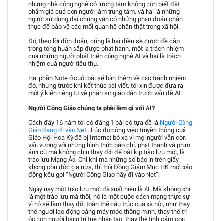
nhửng nhà công nghệ có lương tâm không còn biết đặt
phẩm giá cuả con người làm trung tâm, và hai là những
người sử dụng đại chúng vẫn có nhửng phán đoán chân
thực để bảo vệ các mối quan hệ chân thật trong xã hội.
Đó, theo lời đồn đoán, cũng là hai điều sẽ được đề cập
trong tông huấn sắp được phát hành, một là trách nhiệm
cuả những người phát triển công nghệ AI và hai là trách
nhiệm cuà người tiêu thụ.
Hai phần Note ở cuối bài sẽ bàn thêm về các trách nhiệm
đó, nhưng trước khi kết thúc bài viết, tôi xin được đưa ra
một ý kiến riêng tư về phặn sự giáo dân trước vấn đề AI.
Người Công Giáo chúng ta phài làm gì với AI?
Cách đây 16 năm tôi có đăng 1 bài có tựa đề là
Người Công
Giáo đang đi vào Net
. Lúc đó công việc truyền thông cuả
Giáo Hội Hoa Kỳ đã bị Internet bỏ xa vì mọi người vẫn còn
vấn vương với những hình thức báo chí, phát thanh và phim
ảnh cũ mà không chịu thay đổi để bắt kịp trào lưu mới, là
trào lưu Mạng Ảo. Chỉ khi mà những số báo in trên giấy
không còn độc giả nữa, thì Hội Đồng Giám Mục HK mới báo
động kêu gọi “Người Công Giáo hãy đi vào Net”.
Ngày nay một trào lưu mới đã xuất hiện là AI. Mà không chỉ
là một trào lưu mà thôi, nó là một cuộc cách mạng thực sự
vì nó sẽ làm thay đổi toàn thế cắu trúc cuả xã hội, như thay
thế người lao động bằng máy móc thông minh, thay thế trí
óc con người bằng trí tuệ nhân tạo, thay thế tình cảm con