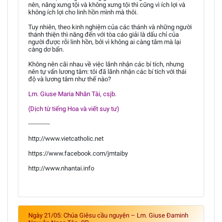
nên, năng xưng tội và không xưng tội thì cũng vì ích lợi và
không ích lợi cho linh hồn mình mà thôi.
Tuy nhiên, theo kinh nghiệm của các thánh và những người
thánh thiện thì năng đến với tòa cáo giải là dấu chỉ của
người được rỗi linh hồn, bởi vì không ai càng tắm mà lại
càng dơ bẩn.
Không nên cãi nhau về việc lãnh nhận các bí tích, nhưng
nên tự vấn lương tâm: tôi đã lãnh nhận các bí tích với thái
độ và lương tâm như thế nào?
Lm. Giuse Maria Nhân Tài, csjb.
(Dịch từ tiếng Hoa và viết suy tư)
-----------
http://www.vietcatholic.net
https://www.facebook.com/jmtaiby
http://www.nhantai.info
Ngày 21/05: Chúa Giêsu cầu nguyện – Lm. Giuse Đaminh