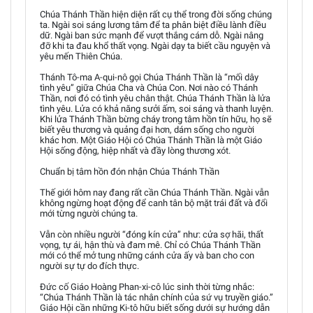
Chúa Thánh Thần hiện diện rất cụ thể trong đời sống chúng
ta. Ngài soi sáng lương tâm để ta phân biệt điều lành điều
dữ. Ngài ban sức mạnh để vượt thắng cám dỗ. Ngài nâng
đỡ khi ta đau khổ thất vọng. Ngài dạy ta biết cầu nguyện và
yêu mến Thiên Chúa.
Thánh Tô-ma A-qui-nô gọi Chúa Thánh Thần là “mối dây
tình yêu” giữa Chúa Cha và Chúa Con. Nơi nào có Thánh
Thần, nơi đó có tình yêu chân thật. Chúa Thánh Thần là lửa
tình yêu. Lửa có khả năng sưởi ấm, soi sáng và thanh luyện.
Khi lửa Thánh Thần bừng cháy trong tâm hồn tín hữu, họ sẽ
biết yêu thương và quảng đại hơn, dám sống cho người
khác hơn. Một Giáo Hội có Chúa Thánh Thần là một Giáo
Hội sống động, hiệp nhất và đầy lòng thương xót.
Chuẩn bị tâm hồn đón nhận Chúa Thánh Thần
Thế giới hôm nay đang rất cần Chúa Thánh Thần. Ngài vẫn
không ngừng hoạt động để canh tân bộ mặt trái đất và đổi
mới từng người chúng ta.
Vẫn còn nhiều người “đóng kín cửa” như: cửa sợ hãi, thất
vọng, tự ái, hận thù và đam mê. Chỉ có Chúa Thánh Thần
mới có thể mở tung những cánh cửa ấy và ban cho con
người sự tự do đích thực.
Đức cố Giáo Hoàng Phan-xi-cô lúc sinh thời từng nhắc:
“Chúa Thánh Thần là tác nhân chính của sứ vụ truyền giáo.”
Giáo Hội cần những Ki-tô hữu biết sống dưới sự hướng dẫn