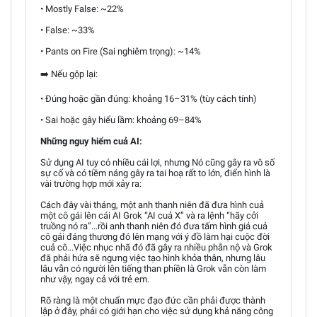
• Mostly False: ~22%
• False: ~33%
• Pants on Fire (Sai nghiêm trọng): ~14%
➡️ Nếu gộp lại:
• Đúng hoặc gần đúng: khoảng 16–31% (tùy cách tính)
• Sai hoặc gây hiểu lầm: khoảng 69–84%
Những nguy hiểm cuả AI:
Sử dụng AI tuy có nhiều cái lợi, nhưng Nó cũng gây ra vô số
sự cố và có tiềm náng gây ra tai hoạ rất to lớn, điển hình là
vài trường hợp mới xảy ra:
Cách đây vài tháng, một anh thanh niên đã đưa hình cuả
một cô gái lên cái AI Grok “AI cuả X” và ra lệnh “hãy cởi
truồng nó ra”...rồi anh thanh niên đó đưa tấm hình giả cuả
cô gái đáng thương đó lên mạng với ý đồ làm hại cuộc đời
cuả cô...Việc nhục nhã đó đã gây ra nhiều phẫn nộ và Grok
đã phải hứa sẽ ngưng việc tạo hình khỏa thân, nhưng lâu
lâu vẫn có người lên tiếng than phiền là Grok vẫn còn làm
như vậy, ngay cả với trẻ em.
Rõ ràng là một chuẩn mực đạo đức cần phải được thành
lập ở đây, phải có giới hạn cho việc sử dụng khả năng công