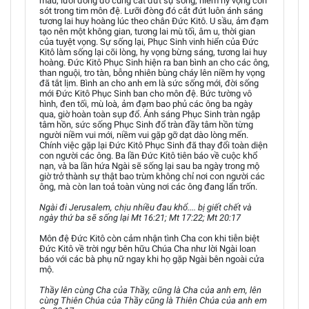
máu; lưỡi đòng đó cũng cắt đứt sự sống, niềm hy vọng còn
sót trong tim môn đệ. Lưỡi đòng đó cắt đứt luôn ánh sáng
tương lai huy hoàng lúc theo chân Đức Kitô. U sầu, ảm đạm
tạo nên một không gian, tương lai mù tối, âm u, thời gian
của tuyệt vọng. Sự sống lại, Phục Sinh vinh hiển của Đức
Kitô làm sống lại cõi lòng, hy vọng bừng sáng, tương lai huy
hoàng. Đức Kitô Phục Sinh hiện ra ban bình an cho các ông,
than nguội, tro tàn, bỗng nhiên bùng cháy lên niềm hy vọng
đã tắt lịm. Bình an cho anh em là sức sống mới, đời sống
mới Đức Kitô Phục Sinh ban cho môn đệ. Bức tường vô
hình, đen tối, mù loà, ảm đạm bao phủ các ông ba ngày
qua, giờ hoàn toàn sụp đổ. Ánh sáng Phục Sinh tràn ngập
tâm hồn, sức sống Phục Sinh đổ tràn đầy tâm hồn từng
người niềm vui mới, niềm vui gặp gỡ dạt dào lòng mến.
Chính việc gặp lại Đức Kitô Phục Sinh đã thay đổi toàn diện
con người các ông. Ba lần Đức Kitô tiên báo về cuộc khổ
nạn, và ba lần hứa Ngài sẽ sống lại sau ba ngày trong mộ
giờ trở thành sự thật bao trùm không chỉ nơi con người các
ông, mà còn lan toả toàn vùng nơi các ông đang lẩn trốn.
Ngài đi Jerusalem, chịu nhiều đau khổ.... bị giết chết và
ngày thứ ba sẽ sống lại Mt 16:21; Mt 17:22; Mt 20:17
Môn đệ Đức Kitô còn cảm nhận tình Cha con khi tiễn biệt
Đức Kitô về trời ngự bên hữu Chúa Cha như lời Ngài loan
báo với các bà phụ nữ ngay khi họ gặp Ngài bên ngoài cửa
mộ.
Thầy lên cùng Cha của Thầy, cũng là Cha của anh em, lên
cùng Thiên Chúa của Thầy cũng là Thiên Chúa của anh em