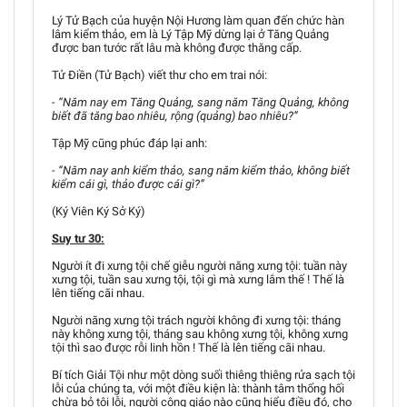
Lý Tử Bạch của huyện Nội Hương làm quan đến chức hàn
lâm kiểm thảo, em là Lý Tập Mỹ dừng lại ở Tăng Quảng
được ban tước rất lâu mà không được thăng cấp.
Tử Điền (Tử Bạch) viết thư cho em trai nói:
- “Năm nay em Tăng Quảng, sang năm Tăng Quảng, không
biết đã tăng bao nhiêu, rộng (quảng) bao nhiêu?”
Tập Mỹ cũng phúc đáp lại anh:
- “Năm nay anh kiểm thảo, sang năm kiểm thảo, không biết
kiểm cái gì, thảo được cái gì?”
(Ký Viên Ký Sở Ký)
Suy tư 30:
Người ít đi xưng tội chế giễu người năng xưng tội: tuần này
xưng tội, tuần sau xưng tội, tội gì mà xưng lắm thế ! Thế là
lên tiếng cãi nhau.
Người năng xưng tội trách người không đi xưng tội: tháng
này không xưng tội, tháng sau không xưng tội, không xưng
tội thì sao được rỗi linh hồn ! Thế là lên tiếng cãi nhau.
Bí tích Giải Tội như một dòng suối thiêng thiêng rửa sạch tội
lỗi của chúng ta, với một điều kiện là: thành tâm thống hối
chừa bỏ tội lỗi, người công giáo nào cũng hiểu điều đó, cho