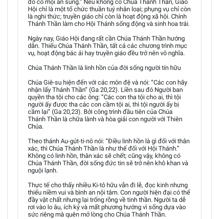
đó có mọi ân sủng.” Nếu không có Chúa Thánh Thần, Giáo
Hội chỉ là một tổ chức thuần tuý nhân loại; phụng vụ chỉ còn
là nghi thức; truyền giáo chỉ còn là hoạt động xã hội. Chính
Thánh Thần làm cho Hội Thánh sống động và sinh hoa trái.
Ngày nay, Giáo Hội đang rất cần Chúa Thánh Thần hướng
dẫn. Thiếu Chúa Thánh Thần, tất cả các chương trình mục
vụ, hoạt động bác ái hay truyền giáo đều trở nên vô nghĩa.
Chúa Thánh Thần là linh hồn của đời sống người tín hữu
Chúa Giê-su hiện đến với các môn đệ và nói: “Các con hãy
nhận lấy Thánh Thần” (Ga 20,22). Liền sau đó Người ban
quyền tha tội cho các ông: “Các con tha tội cho ai, thì tội
người ấy được tha các con cầm tội ai, thì tội người ấy bị
cầm lại” (Ga 20,23). Bởi công trình đầu tiên của Chúa
Thánh Thần là chữa lành và hòa giải con người với Thiên
Chúa.
Theo thánh Au-gút-ti-nô nói: “Điều linh hồn là gì đối với thân
xác, thì Chúa Thánh Thần là như thế đối với Hội Thánh.”
Không có linh hồn, thân xác sẽ chết; cũng vậy, không có
Chúa Thánh Thần, đời sống đức tin sẽ trở nên khô khan và
nguội lạnh.
Thực tế cho thấy nhiều Ki-tô hữu vẫn đi lễ, đọc kinh nhưng
thiếu niềm vui và bình an nội tâm. Con người hiện đại có thể
đầy vật chất nhưng lại trống rỗng về tinh thần. Người ta dễ
rơi vào lo âu, ích kỷ và mất phương hướng vì sống dựa vào
sức riêng mà quên mở lòng cho Chúa Thánh Thần.