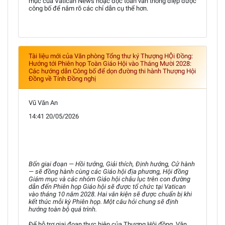
mục của Vatican News hoặc đọc toàn văn thông điệp được
công bố để nắm rõ các chỉ dẫn cụ thể hơn.
Tài liệu mới của Văn phòng Tổng thư ký Thượng HỘi Đồng:
Hướng tới Phiên họp Toàn Giáo Hội vào Tháng Mười 2028:
Các hướng dẫn Công bố để dọn đường thi hành Thượng Hội
Đồng về Tính Đồng nghị
Vũ Văn An
14:41 20/05/2026
Bốn giai đoạn — Hồi tưởng, Giải thích, Định hướng, Cử hành
— sẽ đồng hành cùng các Giáo hội địa phương, Hội đồng
Giám mục và các nhóm Giáo hội châu lục trên con đường
dẫn đến Phiên họp Giáo hội sẽ được tổ chức tại Vatican
vào tháng 10 năm 2028. Hai văn kiện sẽ được chuẩn bị khi
kết thúc mỗi kỳ Phiên họp. Một câu hỏi chung sẽ định
hướng toàn bộ quá trình.
Để hỗ trợ giai đoạn thực hiện của Thượng Hội đồng, Văn