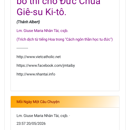
bố thí cho Đức Chúa
Giê-su Ki-tô.
(Thánh Albert)
Lm. Giuse Maria Nhân Tài, csjb.
(Trích dịch từ tiếng Hoa trong "Cách ngôn thần học tu đức")
----------
http://www.vietcatholic.net
https://www.facebook.com/jmtaiby
http://www.nhantai.info
Mỗi Ngày Một Câu Chuyện
Lm. Giuse Maria Nhân Tài, csjb. ·
23:57 20/05/2026