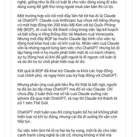
nghệ, giống như là đã có luật lệ cho việc dùng súng đi săn,
dùng súng để giết thú rừng ngoài muà săn bắn thì có tội.
Một trường hợp sôi nổi mới đây liên hệ tới hai AI là Claude
và ChatGPT. Claude cuả Anthropic tuy chưa nổi tiếng nhưng
có một hợp đồng lớn 200 triệu Mỹ Kim với bộ Quốc Phòng
Mỹ (BQP). AI cuả họ đã thành công trong việc lập kế hoạch
và bắt sống vị tổng thống độc tài Maduro cuà Venezuela.
Nhưng mới đây BQP lại muốn Claude lập trình cho việc tự
động hoá khai hoả các vũ khí cuả họ. Nhân viên cuả Claude
vốn là những người từng làm việc cho ChatGPT nhưng bỏ đi
lập hãng mới vì họ muốn phát triển một AI có trách nhiệm,
sự tự động hoá vũ khí để giết người là đi ngược với luân lý
và do đó họ từ chối phát triển loại AI đó.
Kết quả là BQP đã khai trừ Claude ra khỏi các hợp đồng
cuả chính phủ, và ngay hôm sau ký hợp đồng với ChatGPT.
Nhưng phản ứng cuả giới tiêu thụ thì thật là bất ngờ, người
ta đã ào ào tẩy chay ChatGPT mà đổ xô vào Claude. Chỉ
chưa đầy 2 tuần thôi mà số tải cuả Claude xuống các
iphone đã qua mặt ChatGPT, và nay thì Claude trở thành AI
số 1 trên Thế Giới.
ChatGPT một tuần sau đó cũng tuyên bố họ sẽ không phát
triển loại vũ khí tự động, nhưng cái đà đi xuống thì vẫn còn
tiếp tục.
Sự việc trên làm hé lộ ra hai tia hy vọng, một là dù cho việc
cạnh tranh công nghệ là cắt cổ, nhưng không vì thế mà