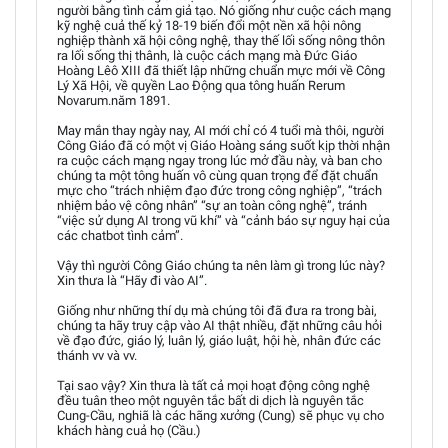
người bằng tình cảm giả tạo. Nó giống như cuộc cách mạng
kỹ nghệ cuả thế kỷ 18-19 biến đổi một nền xã hội nông
nghiệp thành xã hội công nghệ, thay thế lối sống nông thôn
ra lối sống thị thânh, là cuộc cách mạng mà Đức Giáo
Hoàng Lêô XIII đã thiết lập những chuẩn mực mới về Công
Lý Xã Hội, về quyền Lao Động qua tông huấn Rerum
Novarum.năm 1891.
May mắn thay ngày nay, AI mới chỉ có 4 tuổi mà thôi, người
Công Giáo đã có một vị Giáo Hoàng sáng suốt kịp thời nhận
ra cuộc cách mạng ngay trong lúc mở đầu này, và ban cho
chúng ta một tông huấn vô cùng quan trọng để đặt chuẩn
mực cho “trách nhiệm đạo đức trong công nghiệp”, “trách
nhiệm bảo vệ công nhân” “sự an toàn công nghệ”, tránh
“việc sử dụng AI trong vũ khí” và “cảnh báo sự nguy hại của
các chatbot tình cảm”.
Vậy thì người Công Giáo chúng ta nên làm gì trong lúc này?
Xin thưa là “Hãy đi vào AI”.
Giống như những thí dụ mà chúng tôi đã đưa ra trong bài,
chúng ta hãy truy cập vào AI thật nhiều, đặt những câu hỏi
về đạo đức, giáo lý, luân lý, giáo luật, hội hè, nhân đức các
thánh vv và vv.
Tại sao vậy? Xin thưa là tất cả mọi hoạt động công nghệ
đều tuân theo một nguyên tắc bất di dịch là nguyên tắc
Cung-Cầu, nghiã là các hãng xưởng (Cung) sẽ phục vụ cho
khách hàng cuả họ (Cầu.)