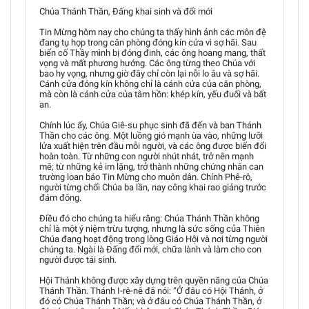
Chúa Thánh Thần, Đấng khai sinh và đổi mới
Tin Mừng hôm nay cho chúng ta thấy hình ảnh các môn đệ
đang tụ họp trong căn phòng đóng kín cửa vì sợ hãi. Sau
biến cố Thầy mình bị đóng đinh, các ông hoang mang, thất
vọng và mất phương hướng. Các ông từng theo Chúa với
bao hy vọng, nhưng giờ đây chỉ còn lại nỗi lo âu và sợ hãi.
Cánh cửa đóng kín không chỉ là cánh cửa của căn phòng,
mà còn là cánh cửa của tâm hồn: khép kín, yếu đuối và bất
an.
Chính lúc ấy, Chúa Giê-su phục sinh đã đến và ban Thánh
Thần cho các ông. Một luồng gió mạnh ùa vào, những lưỡi
lửa xuất hiện trên đầu mỗi người, và các ông được biến đổi
hoàn toàn. Từ những con người nhút nhát, trở nên mạnh
mẽ; từ những kẻ im lặng, trở thành những chứng nhân can
trường loan báo Tin Mừng cho muôn dân. Chính Phê-rô,
người từng chối Chúa ba lần, nay công khai rao giảng trước
đám đông.
Điều đó cho chúng ta hiểu rằng: Chúa Thánh Thần không
chỉ là một ý niệm trừu tượng, nhưng là sức sống của Thiên
Chúa đang hoạt động trong lòng Giáo Hội và nơi từng người
chúng ta. Ngài là Đấng đổi mới, chữa lành và làm cho con
người được tái sinh.
Hội Thánh không được xây dựng trên quyền năng của Chúa
Thánh Thần. Thánh I-rê-nê đã nói: “Ở đâu có Hội Thánh, ở
đó có Chúa Thánh Thần; và ở đâu có Chúa Thánh Thần, ở