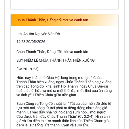
Chúa Thánh Thần, Đấng đổi mới và canh tân
Lm. An-tôn Nguyễn Văn Độ
19:23 20/05/2026
Chúa Thánh Thần, Đấng đổi mới và canh tân
SUY NIỆM LỄ CHÚA THÀNH THẦN HIỆN XUỐNG
(Ga 20.19-23)
Hôm nay, toàn thể Giáo Hội long trọng mừng Lễ Chúa
Thánh Thần hiện xuống, ngày Chúa Thánh Thần ngự xuống
trên các Tông đồ, khai sinh Hội Thánh, ngày Chúa Giê-su
hoàn tất lời hứa và mở ra một thời đại mới: thời của ân sủng
và tình yêu Thiên Chúa giữa trần gian.
Sách Công vụ Tông đồ thuật lại: “Tất cả các môn đệ đều tề
tựu một nơi, bỗng từ trời phát ra tiếng động như tiếng gió
mạnh lùa vào đầy nhà nơi họ đang sum họp… mọi người
đều được tràn đầy Chúa Thánh Thần” (Cv 2,2-4). Hình ảnh
gió và lửa diễn tả sức mạnh thần linh của Thiên Chúa: gió
đem lại sự sống, lửa thanh luyện và sưởi ấm.