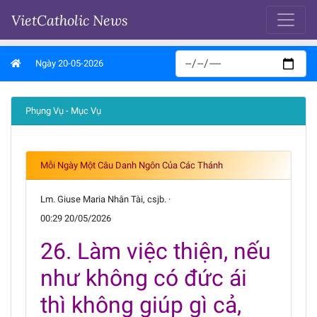
VietCatholic News
Ngày 20-05-2026
Phụng Vụ - Mục Vụ
Mỗi Ngày Một Câu Danh Ngôn Của Các Thánh
Lm. Giuse Maria Nhân Tài, csjb. ·
00:29 20/05/2026
26. Làm việc thiện, nếu
như không có đức ái
thì không giúp gì cả,