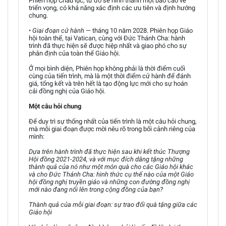
Phiên họp Châu lục, từ đó sẽ hình thành một báo cáo về
triển vọng, có khả năng xác định các ưu tiên và định hướng
chung.
•
Giai đoạn cử hành
— tháng 10 năm 2028. Phiên họp Giáo
hội toàn thể, tại Vatican, cùng với Đức Thánh Cha: hành
trình đã thực hiện sẽ được hiệp nhất và giao phó cho sự
phân định của toàn thể Giáo hội.
Ở mọi bình diện, Phiên họp không phải là thời điểm cuối
cùng của tiến trình, mà là một thời điểm cử hành để đánh
giá, tổng kết và trên hết là tạo động lực mới cho sự hoán
cải đồng nghị của Giáo hội.
Một câu hỏi chung
Để duy trì sự thống nhất của tiến trình là một câu hỏi chung,
mà mỗi giai đoạn được mời nêu rõ trong bối cảnh riêng của
mình:
Dựa trên hành trình đã thực hiện sau khi kết thúc Thượng
Hội đồng 2021-2024, và với mục đích dâng tặng những
thành quả của nó như một món quà cho các Giáo hội khác
và cho Đức Thánh Cha: hình thức cụ thể nào của một Giáo
hội đồng nghị truyền giáo và những con đường đồng nghị
mới nào đang nổi lên trong cộng đồng của bạn?
Thành quả của mỗi giai đoạn: sự trao đổi quà tặng giữa các
Giáo hội