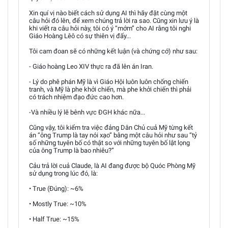
Xin quí vị nào biết cách sử dụng AI thì hãy đặt cùng một
câu hỏi đó lên, để xem chúng trả lời ra sao. Cũng xin lưu ý là
khi viết ra câu hỏi này, tôi có ý “mớm” cho AI rằng tôi nghi
Giáo Hoàng Lêô có sự thiên vị đấy...
Tôi cam đoan sẽ có những kết luận (và chứng cớ) như sau:
- Giáo hoàng Leo XIV thực ra đã lên án Iran.
- Lý do phê phán Mỹ là vì Giáo Hội luôn luôn chống chiến
tranh, và Mỹ là phe khởi chiến, mà phe khởi chiến thì phải
có trách nhiệm đạo đức cao hơn.
-Và nhiều lý lẽ bênh vực ĐGH khác nữa...
Cũng vậy, tôi kiểm tra việc đảng Dân Chủ cuả Mỹ từng kết
án “ông Trump là tay nói xạo” bằng một câu hỏi như sau “tỷ
số những tuyên bố có thật so với những tuyên bố lật lọng
của ông Trump là bao nhiêu?”
Cảu trả lời cuả Claude, là AI đang được bộ Quóc Phòng Mỹ
sử dụng trong lúc đó, là:
• True (Đúng): ~6%
• Mostly True: ~10%
• Half True: ~15%