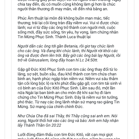
chia tay đến, dù có muốn cũng không làm gì hơn là chúc
người thân thương đi may mắn, về đến nhà bằng an.
Phúc Âm thuật lại môn đệ không buồn man mác, tiếc
thương; trái lại cõi lòng tràn đầy niềm vui. Vui vì được chúc
lành; vui vì từ đây các ông trở thành con người mới, cuộc
sống mới, đầy sức sống, tin yêu, hy vọng, làm chứng nhân
Tin Mừng Phục Sinh. Thánh Luca thuật lại
Người dẫn các ông tới gần Betania, rồi giơ tay chúc lành
cho các ông. Và đang khi chúc lành, thì Người rời khỏi các
ông và được đem lên trời. Bấy giờ các ông bái lạy Người, rồi
trở về Giêrusalem, lòng đầy hoan hỉ Lc 24:50tt.
Gặp gỡ Đức Kitô Phục Sinh con tim các ông thay đổi từ lo
lắng, sợ sệt, buồn sầu, đau khổ thành con tim chứa chan
bình an, hạnh phúc ngập tràn niềm vui. Niềm vui sâu thẳm
tận cõi lòng bộc lộ ra khi phút đầu gặp gỡ, con tim tái sinh vì
có bình an của Đức Kitô Phục Sinh. Liền sau đó, một lần
nữa Ngài lại ban bình an cho môn đệ khi sai họ đi làm
chứng cho Tin Mừng Phục Sinh. Đây là niềm vui tin tưởng,
phó thác. Từ nay các ông lãnh nhận sứ mạng rao giảng Tin
Mừng. Sứ mạng của chính chính Đức.
Như Chúa Cha đã sai Thầy, thì Thầy cũng sai anh em. Nói
xong, Người thổi hơi vào các ông và bảo: Anh em hãy nhận
lấy Thánh Thần Gn 20:22
Lưỡi đòng đâm thấu con tim Đức Kitô, vắt cạn mọi giọt