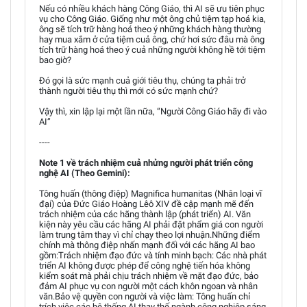
Nếu có nhiều khách hàng Công Giáo, thì AI sẽ ưu tiên phục
vụ cho Công Giáo. Giống như một ông chủ tiệm tạp hoá kia,
ông sẽ tích trữ hàng hoá theo ý những khách hàng thường
hay mua xắm ở cửa tiệm cuả ông, chứ hơi sức đâu mà ông
tích trữ hàng hoá theo ý cuả những người không hề tới tiệm
bao giờ?
Đó gọi là sức mạnh cuả giới tiêu thụ, chúng ta phải trở
thành người tiêu thụ thì mới có sức mạnh chứ?
Vậy thì, xin lập lại một lần nữa, “Người Công Giáo hãy đi vào
AI”
----
Note 1 về trách nhiệm cuả nhửng người phát triển công
nghệ AI (Theo Gemini):
Tông huấn (thông điệp) Magnifica humanitas (Nhân loại vĩ
đại) của Đức Giáo Hoàng Lêô XIV đề cập mạnh mẽ đến
trách nhiệm của các hãng thành lập (phát triển) AI. Văn
kiện này yêu cầu các hãng AI phải đặt phẩm giá con người
làm trung tâm thay vì chỉ chạy theo lợi nhuận.Những điểm
chính mà thông điệp nhấn mạnh đối với các hãng AI bao
gồm:Trách nhiệm đạo đức và tính minh bạch: Các nhà phát
triển AI không được phép để công nghệ tiến hóa không
kiểm soát mà phải chịu trách nhiệm về mặt đạo đức, bảo
đảm AI phục vụ con người một cách khôn ngoan và nhân
văn.Bảo vệ quyền con người và việc làm: Tông huấn chỉ
trích việc các hệ thống AI thay thế ngành công nghiệp sáng