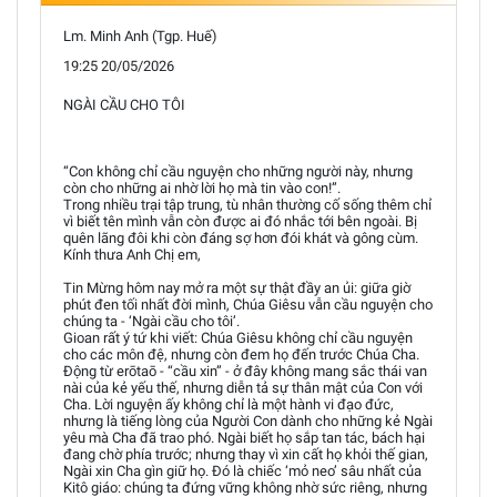
Lm. Minh Anh (Tgp. Huế)
19:25 20/05/2026
NGÀI CẦU CHO TÔI
“Con không chỉ cầu nguyện cho những người này, nhưng
còn cho những ai nhờ lời họ mà tin vào con!”.
Trong nhiều trại tập trung, tù nhân thường cố sống thêm chỉ
vì biết tên mình vẫn còn được ai đó nhắc tới bên ngoài. Bị
quên lãng đôi khi còn đáng sợ hơn đói khát và gông cùm.
Kính thưa Anh Chị em,
Tin Mừng hôm nay mở ra một sự thật đầy an ủi: giữa giờ
phút đen tối nhất đời mình, Chúa Giêsu vẫn cầu nguyện cho
chúng ta - ‘Ngài cầu cho tôi’.
Gioan rất ý tứ khi viết: Chúa Giêsu không chỉ cầu nguyện
cho các môn đệ, nhưng còn đem họ đến trước Chúa Cha.
Động từ erōtaō - “cầu xin” - ở đây không mang sắc thái van
nài của kẻ yếu thế, nhưng diễn tả sự thân mật của Con với
Cha. Lời nguyện ấy không chỉ là một hành vi đạo đức,
nhưng là tiếng lòng của Người Con dành cho những kẻ Ngài
yêu mà Cha đã trao phó. Ngài biết họ sắp tan tác, bách hại
đang chờ phía trước; nhưng thay vì xin cất họ khỏi thế gian,
Ngài xin Cha gìn giữ họ. Đó là chiếc ‘mỏ neo’ sâu nhất của
Kitô giáo: chúng ta đứng vững không nhờ sức riêng, nhưng