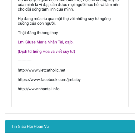
của mình là vĩ đại, cần được mọi người học hỏi và làm nền
cho đời sống tâm linh của mình.
Họ đang múa rìu qua mặt thợ với những suy tư ngông
cuồng của con người.
Thật đáng thương thay.
Lm. Giuse Maria Nhân Tài, csjb.
(Dịch từ tiếng Hoa và viết suy tư)
-----------
http://www.vietcatholic.net
https://www.facebook.com/jmtaiby
http://www.nhantai.info
Tin Giáo Hội Hoàn Vũ