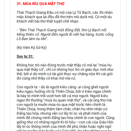
31. MÚA RÌU QUA MẶT THỢ
Thái Thạch Giang Đầu có mộ của Lý Tử Bạch, các thi nhân
mặc khách qua lại đều đề thơ trên mộ dưới mộ. Có một du
khách viết bài thơ thất tuyệt chế nhạo:
- “Bên Thái Thạch Giang một đống đất, thơ Lý Bạch nổi
tiếng thiên cổ. Người đến người đi viết hai hàng, trước cổng
Lỗ Ban làm rìu lớn”.
(Ký Viên Ký Sở Ký)
Suy tư 31:
Không học trò nào đứng trước mặt thầy cô mà lại “múa rìu
qua mặt thầy cô”, chỉ có những học trò vô giáo dục mới như
thế, bởi vì dù mình có tài giỏi thực sự chăng nữa thì cái giỏi
đó cũng nhờ thầy cô khai mở mà có.
Con người ta –dù là người kiêu căng- ai cũng ghét người
kiêu ngạo, huống chi là Thiên Chúa, bởi vì kiêu ngạo chính
là bày tỏ mình trổi vượt hơn tất cả mọi người. Người kiêu
ngạo thì thường “múa rìu quan mặt thợ”, và cái ông thợ mà
con người ta muốn múa rìu qua mặt trước tiên chính là
Thiên Chúa, trong thâm tâm chắc chắn họ nhìn nhận có
Đấng tạo hóa, nhưng vẫn cứ lấy trí óc và phát minh của
mình để chứng minh đấng tạo hóa chính là con người. Cũng
giống như có những người Ki-tô hữu –con cái của Giáo Hội-
lấy trí óc thông minh của mình để phủ nhận hoặc nghi ngờ
xét lại quyền giáo huấn của Giáo Hội, họ cho những suy tư