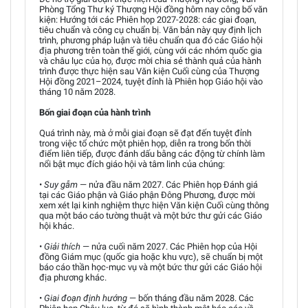
Phòng Tổng Thư ký Thượng Hội đồng hôm nay công bố văn
kiện: Hướng tới các Phiên họp 2027-2028: các giai đoạn,
tiêu chuẩn và công cụ chuẩn bị. Văn bản này quy định lịch
trình, phương pháp luận và tiêu chuẩn qua đó các Giáo hội
địa phương trên toàn thế giới, cùng với các nhóm quốc gia
và châu lục của họ, được mời chia sẻ thành quả của hành
trình được thực hiện sau Văn kiện Cuối cùng của Thượng
Hội đồng 2021–2024, tuyệt đỉnh là Phiên họp Giáo hội vào
tháng 10 năm 2028.
Bốn giai đoạn của hành trình
Quá trình này, mà ở mỗi giai đoạn sẽ đạt đến tuyệt đỉnh
trong việc tổ chức một phiên họp, diễn ra trong bốn thời
điểm liên tiếp, được đánh dấu bằng các động từ chính làm
nổi bật mục đích giáo hội và tâm linh của chúng:
•
Suy gẫm
— nửa đầu năm 2027. Các Phiên họp Đánh giá
tại các Giáo phận và Giáo phận Đông Phương, được mời
xem xét lại kinh nghiệm thực hiện Văn kiện Cuối cùng thông
qua một báo cáo tường thuật và một bức thư gửi các Giáo
hội khác.
•
Giải thích
— nửa cuối năm 2027. Các Phiên họp của Hội
đồng Giám mục (quốc gia hoặc khu vực), sẽ chuẩn bị một
báo cáo thần học-mục vụ và một bức thư gửi các Giáo hội
địa phương khác.
•
Giai đoạn định hướng
— bốn tháng đầu năm 2028. Các