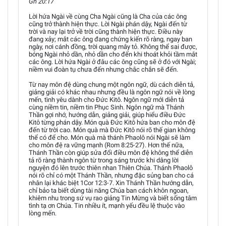
Gn 20:17
Lời hứa Ngài về cùng Cha Ngài cũng là Cha của các ông
cũng trở thành hiện thực. Lời Ngài phán dậy, Ngài đến từ
trời và nay lại trở về trời cũng thành hiện thực. Điều này
đang xảy; mắt các ông đang chứng kiến rõ ràng, ngay ban
ngày, nơi cánh đồng, trời quang mây tỏ. Không thể sai được,
bóng Ngài nhỏ dần, nhỏ dần cho đến khi thoát khỏi tầm mắt
các ông. Lời hứa Ngài ở đâu các ông cũng sẽ ở đó với Ngài;
niềm vui đoàn tụ chưa đến nhưng chắc chắn sẽ đến.
Từ nay môn đệ dùng chung một ngôn ngữ, dù cách diễn tả,
giảng giải có khác nhau nhưng đều là ngôn ngữ nói về lòng
mến, tình yêu dành cho Đức Kitô. Ngôn ngữ mới diễn tả
cùng niềm tin, niềm tin Phục Sinh. Ngôn ngữ mà Thánh
Thần gợi nhớ, hướng dẫn, giảng giải, giúp hiểu điều Đức
Kitô từng phán dậy. Món quà Đức Kitô hứa ban cho môn đệ
đến từ trời cao. Món quà mà Đức Kitô nói rõ thế gian không
thể có để cho. Món quà mà thánh Phaolô nói Ngài sẽ làm
cho môn đệ ra vững mạnh (Rom 8:25-27). Hơn thế nữa,
Thánh Thần còn giúp sửa đổi điều môn đệ không thể diễn
tả rõ ràng thành ngôn từ trong sáng trước khi dâng lời
nguyện đó lên trước thiên nhan Thiên Chúa. Thánh Phaolô
nói rõ chỉ có một Thánh Thần, nhưng đặc sủng ban cho cá
nhân lại khác biệt 1Cor 12:3-7. Xin Thánh Thần hướng dẫn,
chỉ bảo ta biết dùng tài năng Chúa ban cách khôn ngoan,
khiêm nhu trong sứ vụ rao giảng Tin Mừng và biết sống tâm
tình tạ ơn Chúa. Tin nhiều ít, mạnh yếu đều lệ thuộc vào
lòng mến.