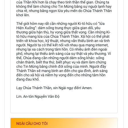
của Thần Khí hơn là chạy theo tinh thần thế gian. Chúng ta
không thể làm chứng cho Tin Mừng bằng sự nguội lạnh hay
chia rẽ, nhưng bằng ngọn lửa yêu mến do Chúa Thánh Thần
khơi lên.
Thế giới hôm nay rất cần những người Ki-tô hữu có “lửa
Hiện Xuống”: dám sống trung thực giữa gian dối, yêu
thương giữa hận thù, hy vọng giữa thất vọng. Cần những Ki-
tô hữu mang lửa của Chúa Thánh Thần. Xã hội có thể phát
triển về khoa học, kỹ thuật, nhưng vẫn thiếu bình an và tình
người. Người ta có thể kết nối với nhau qua mạng internet,
nhưng lại xa cách trong tâm hồn. Có nhiều ánh đèn ngoài
phố, nhưng lại thiếu ánh sáng của sự thật và yêu thương. Vì
thế, Chúa đang cần những người dám sống khác: sống
chân thành, biết tha thứ, biết phục vụ và dám làm chứng
cho Tin Mừng bằng chính đời sống của mình. Người đầy
Thánh Thần sẽ mang bình an đến cho gia đình, ánh sáng
đến cho xã hội và niềm hy vọng đến cho những tâm hồn
đang đau khổ.
Lạy Chúa Thánh Thần, xin Ngài ngự đến! Amen.
Lm. An-tôn Nguyễn Văn Độ
NGÀI CẦU CHO TÔI