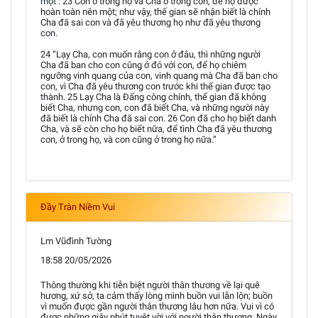
một : 23 Con ở trong họ và Cha ở trong con, để họ được
hoàn toàn nên một; như vậy, thế gian sẽ nhận biết là chính
Cha đã sai con và đã yêu thương họ như đã yêu thương
con.
24 “Lạy Cha, con muốn rằng con ở đâu, thì những người
Cha đã ban cho con cũng ở đó với con, để họ chiêm
ngưỡng vinh quang của con, vinh quang mà Cha đã ban cho
con, vì Cha đã yêu thương con trước khi thế gian được tạo
thành. 25 Lạy Cha là Đấng công chính, thế gian đã không
biết Cha, nhưng con, con đã biết Cha, và những người này
đã biết là chính Cha đã sai con. 26 Con đã cho họ biết danh
Cha, và sẽ còn cho họ biết nữa, để tình Cha đã yêu thương
con, ở trong họ, và con cũng ở trong họ nữa.”
Đầy Tràn Niềm Vui
Lm Vũđình Tường
18:58 20/05/2026
Thông thường khi tiễn biệt người thân thương về lại quê
hương, xứ sở, ta cảm thấy lòng mình buồn vui lẫn lộn; buồn
vì muốn được gần người thân thương lâu hơn nữa. Vui vì có
được những giây phút tuyệt vời với người thân thương. Ngày