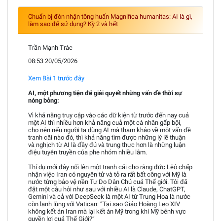
Chuẩn bị đón nhận tông huấn Magnifica humanitas: AI là gì,
làm sao để sử dụng? Kỳ 2 và hết
Trần Mạnh Trác
08:53 20/05/2026
Xem Bài 1 trước đây
AI, một phương tiện để giải quyết những vấn đề thời sự
nóng bỏng:
Vì khả năng truy cập vào các dữ kiện từ trước đến nay cuả
một AI thì nhiều hơn khả năng cuả một cá nhân gấp bội,
cho nên nếu người ta dùng AI mà tham khảo về một vấn đề
tranh cãi nào đó, thì khả năng tìm được những lý lẽ thuận
và nghịch từ AI là đầy đủ và trung thực hơn là những luận
điệu tuyên truyền của phe nhóm nhiều lắm.
Thí dụ mới đây nổi lên một tranh cãi cho rằng đức Lêô chấp
nhận việc Iran có nguyên tử và tỏ ra rất bất công với Mỹ là
nước từng bảo vệ nền Tự Do Dân Chủ cuả Thế giới. Tôi đã
đặt một cảu hỏi như sau với nhiều AI là Claude, ChatGPT,
Gemini và cả với DeepSeek là một AI từ Trung Hoa là nước
còn lạnh lùng với Vatican: “Tại sao Giáo Hoàng Leo XIV
không kết án Iran mà lại kết án Mỹ trong khi Mỹ bênh vực
quyền lợi cuả Thế Giới?”