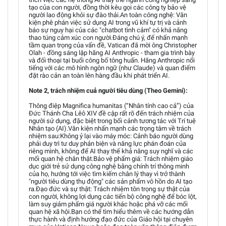
tạo của con người, đồng thời kêu gọi các công ty bảo vệ
người lao động khỏi sự đào thải.An toàn công nghệ: Văn
kiện phê phán việc sử dụng AI trong vũ khí tự trị và cảnh
báo sự nguy hại của các "chatbot tình cảm" có khả năng
thao túng cảm xúc con người.Đáng chú ý, để nhấn mạnh
tầm quan trọng của vấn đề, Vatican đã mời ông Christopher
Olah - đồng sáng lập hãng AI Anthropic - tham gia trình bày
và đối thoại tại buổi công bố tông huấn. Hãng Anthropic nổi
tiếng với các mô hình ngôn ngữ (như Claude) và quan điểm
đặt rào cản an toàn lên hàng đầu khi phát triển AI.
Note 2, trách nhiệm cuả người tiêu dùng (Theo Gemini):
Thông điệp Magnifica humanitas (“Nhân tính cao cả”) của
Đức Thánh Cha Lêô XIV đề cập rất rõ đến trách nhiệm của
người sử dụng, đặc biệt trong bối cảnh tương tác với Trí tuệ
Nhân tạo (AI).Văn kiện nhấn mạnh các trọng tâm về trách
nhiệm sau:Không ỷ lại vào máy móc: Cảnh báo người dùng
phải duy trì tư duy phản biện và năng lực phán đoán của
riêng mình, không để AI thay thế khả năng suy nghĩ và các
mối quan hệ chân thật.Bảo vệ phẩm giá: Trách nhiệm giáo
dục giới trẻ sử dụng công nghệ bằng chính trí thông minh
của họ, hướng tới việc tìm kiếm chân lý thay vì trở thành
"người tiêu dùng thụ động" các sản phẩm vô hồn do AI tạo
ra.Đạo đức và sự thật: Trách nhiệm tôn trọng sự thật của
con người, không lợi dụng các tiến bộ công nghệ để bóc lột,
làm suy giảm phẩm giá người khác hoặc phá vỡ các mối
quan hệ xã hội.Bạn có thể tìm hiểu thêm về các hướng dẫn
thực hành và định hướng đạo đức của Giáo hội tại chuyên