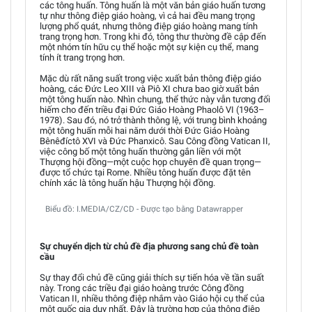
các tông huấn. Tông huấn là một văn bản giáo huấn tương
tự như thông điệp giáo hoàng, vì cả hai đều mang trọng
lượng phổ quát, nhưng thông điệp giáo hoàng mang tính
trang trọng hơn. Trong khi đó, tông thư thường đề cập đến
một nhóm tín hữu cụ thể hoặc một sự kiện cụ thể, mang
tính ít trang trọng hơn.
Mặc dù rất năng suất trong việc xuất bản thông điệp giáo
hoàng, các Đức Leo XIII và Piô XI chưa bao giờ xuất bản
một tông huấn nào. Nhìn chung, thể thức này vẫn tương đối
hiếm cho đến triều đại Đức Giáo Hoàng Phaolô VI (1963–
1978). Sau đó, nó trở thành thông lệ, với trung bình khoảng
một tông huấn mỗi hai năm dưới thời Đức Giáo Hoàng
Bênêđíctô XVI và Đức Phanxicô. Sau Công đồng Vatican II,
việc công bố một tông huấn thường gắn liền với một
Thượng hội đồng—một cuộc họp chuyên đề quan trọng—
được tổ chức tại Rome. Nhiều tông huấn được đặt tên
chính xác là tông huấn hậu Thượng hội đồng.
Biểu đồ: I.MEDIA/CZ/CD - Được tạo bằng Datawrapper
Sự chuyển dịch từ chủ đề địa phương sang chủ đề toàn
cầu
Sự thay đổi chủ đề cũng giải thích sự tiến hóa về tần suất
này. Trong các triều đại giáo hoàng trước Công đồng
Vatican II, nhiều thông điệp nhắm vào Giáo hội cụ thể của
một quốc gia duy nhất. Đây là trường hợp của thông điệp