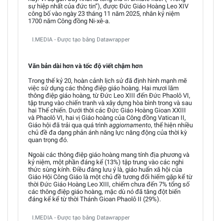
sự hiệp nhất của đức tin”), được Đức Giáo Hoàng Leo XIV
công bố vào ngày 23 tháng 11 năm 2025, nhân kỷ niệm
1700 năm Công đồng Ni-xê-a.
I.MEDIA - Được tạo bằng Datawrapper
Văn bản dài hơn và tốc độ viết chậm hơn
Trong thế kỷ 20, hoàn cảnh lịch sử đã định hình mạnh mẽ
việc sử dụng các thông điệp giáo hoàng. Hai mươi lăm
thông điệp giáo hoàng, từ Đức Leo XIII đến Đức Phaolô VI,
tập trung vào chiến tranh và xây dựng hòa bình trong và sau
hai Thế chiến. Dưới thời các Đức Giáo Hoàng Gioan XXIII
và Phaolô VI, hai vị Giáo hoàng của Công đồng Vatican II,
Giáo hội đã trải qua quá trình
aggiornamento
, thể hiện nhiều
chủ đề đa dạng phản ánh năng lực năng động của thời kỳ
quan trọng đó.
Ngoài các thông điệp giáo hoàng mang tính địa phương và
kỷ niệm, một phần đáng kể (13%) tập trung vào các nghi
thức sùng kính. Điều đáng lưu ý là, giáo huấn xã hội của
Giáo Hội Công Giáo là một chủ đề tương đối hiếm gặp kể từ
thời Đức Giáo Hoàng Leo XIII, chiếm chưa đến 7% tổng số
các thông điệp giáo hoàng, mặc dù nó đã tăng đột biến
đáng kể kể từ thời Thánh Gioan Phaolô II (29%).
I.MEDIA - Được tạo bằng Datawrapper