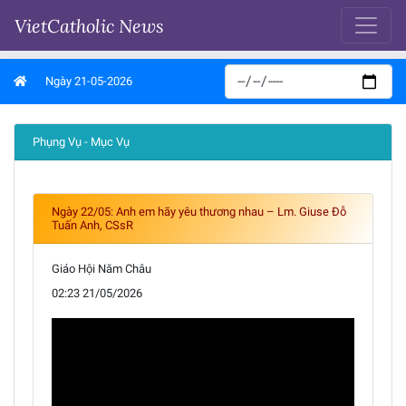
VietCatholic News
Ngày 21-05-2026
Phụng Vụ - Mục Vụ
Ngày 22/05: Anh em hãy yêu thương nhau – Lm. Giuse Đỗ
Tuấn Anh, CSsR
Giáo Hội Năm Châu
02:23 21/05/2026