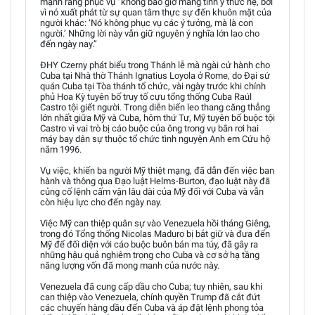
mạnh rằng phục vụ “không bao giờ mang tính ý thức hệ, bởi
vì nó xuất phát từ sự quan tâm thực sự đến khuôn mặt của
người khác: ‘Nó không phục vụ các ý tưởng, mà là con
người.’ Những lời này vẫn giữ nguyên ý nghĩa lớn lao cho
đến ngày nay.”
ĐHY Czerny phát biểu trong Thánh lễ mà ngài cử hành cho
Cuba tại Nhà thờ Thánh Ignatius Loyola ở Rome, do Đại sứ
quán Cuba tại Tòa thánh tổ chức, vài ngày trước khi chính
phủ Hoa Kỳ tuyên bố truy tố cựu tổng thống Cuba Raúl
Castro tội giết người. Trong diễn biến leo thang căng thẳng
lớn nhất giữa Mỹ và Cuba, hôm thứ Tư, Mỹ tuyên bố buộc tội
Castro vì vai trò bị cáo buộc của ông trong vụ bắn rơi hai
máy bay dân sự thuộc tổ chức tình nguyện Anh em Cứu hộ
năm 1996.
Vụ việc, khiến ba người Mỹ thiệt mạng, đã dẫn đến việc ban
hành và thông qua Đạo luật Helms-Burton, đạo luật này đã
củng cố lệnh cấm vận lâu dài của Mỹ đối với Cuba và vẫn
còn hiệu lực cho đến ngày nay.
Việc Mỹ can thiệp quân sự vào Venezuela hồi tháng Giêng,
trong đó Tổng thống Nicolas Maduro bị bắt giữ và đưa đến
Mỹ để đối diện với cáo buộc buôn bán ma túy, đã gây ra
những hậu quả nghiêm trọng cho Cuba và cơ sở hạ tầng
năng lượng vốn đã mong manh của nước này.
Venezuela đã cung cấp dầu cho Cuba; tuy nhiên, sau khi
can thiệp vào Venezuela, chính quyền Trump đã cắt đứt
các chuyến hàng dầu đến Cuba và áp đặt lệnh phong tỏa