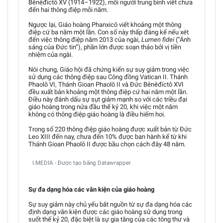
Bênêđíctô XV (1914–1922), mỗi người trung bình viết chưa
đến hai thông điệp mỗi năm.
Ngược lại, Giáo hoàng Phanxicô viết khoảng một thông
điệp cứ ba năm một lần. Con số này thấp đáng kể nếu xét
đến việc thông điệp năm 2013 của ngài,
Lumen fidei
(“Ánh
sáng của Đức tin”), phần lớn được soạn thảo bởi vị tiền
nhiệm của ngài.
Nói chung, Giáo hội đã chứng kiến sự suy giảm trong việc
sử dụng các thông điệp sau Công đồng Vatican II. Thánh
Phaolô VI, Thánh Gioan Phaolô II và Đức Bênêđíctô XVI
đều xuất bản khoảng một thông điệp cứ hai năm một lần.
Điều này đánh dấu sự sụt giảm mạnh so với các triều đại
giáo hoàng trong nửa đầu thế kỷ 20, khi việc một năm
không có thông điệp giáo hoàng là điều hiếm hoi.
Trong số 220 thông điệp giáo hoàng được xuất bản từ Đức
Leo XIII đến nay, chưa đến 10% được ban hành kể từ khi
Thánh Gioan Phaolô II được bầu chọn cách đây 48 năm.
I.MEDIA - Được tạo bằng Datawrapper
Sự đa dạng hóa các văn kiện của giáo hoàng
Sự suy giảm này chủ yếu bắt nguồn từ sự đa dạng hóa các
định dạng văn kiện được các giáo hoàng sử dụng trong
suốt thế kỷ 20, đặc biệt là sự gia tăng của các tông thư và