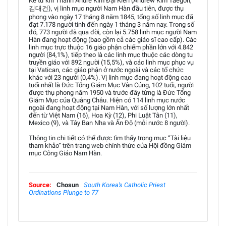
Kể từ khi Thánh Andrê Kim Đại Kiến (Andrew Kim Taegon,
김대건), vị linh mục người Nam Hàn đầu tiên, được thụ
phong vào ngày 17 tháng 8 năm 1845, tổng số linh mục đã
đạt 7.178 người tính đến ngày 1 tháng 3 năm nay. Trong số
đó, 773 người đã qua đời, còn lại 5.758 linh mục người Nam
Hàn đang hoạt động (bao gồm cả các giáo sĩ cao cấp). Các
linh mục trực thuộc 16 giáo phận chiếm phần lớn với 4.842
người (84,1%), tiếp theo là các linh mục thuộc các dòng tu
truyền giáo với 892 người (15,5%), và các linh mục phục vụ
tại Vatican, các giáo phận ở nước ngoài và các tổ chức
khác với 23 người (0,4%). Vị linh mục đang hoạt động cao
tuổi nhất là Đức Tổng Giám Mục Vân Củng, 102 tuổi, người
được thụ phong năm 1950 và trước đây từng là Đức Tổng
Giám Mục của Quảng Châu. Hiện có 114 linh mục nước
ngoài đang hoạt động tại Nam Hàn, với số lượng lớn nhất
đến từ Việt Nam (16), Hoa Kỳ (12), Phi Luật Tân (11),
Mexico (9), và Tây Ban Nha và Ấn Độ (mỗi nước 8 người).
Thông tin chi tiết có thể được tìm thấy trong mục “Tài liệu
tham khảo” trên trang web chính thức của Hội đồng Giám
mục Công Giáo Nam Hàn.
Source:
Chosun
South Korea's Catholic Priest
Ordinations Plunge to 77