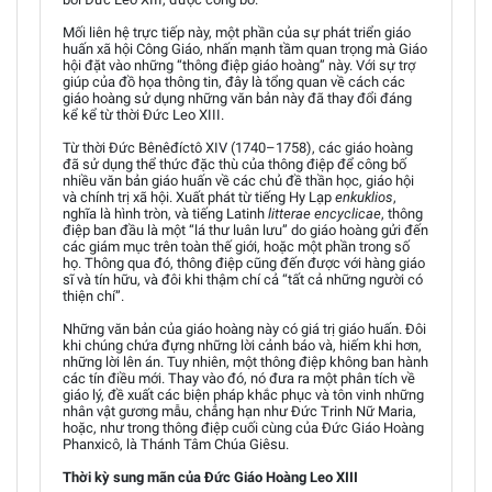
Mối liên hệ trực tiếp này, một phần của sự phát triển giáo
huấn xã hội Công Giáo, nhấn mạnh tầm quan trọng mà Giáo
hội đặt vào những “thông điệp giáo hoàng” này. Với sự trợ
giúp của đồ họa thông tin, đây là tổng quan về cách các
giáo hoàng sử dụng những văn bản này đã thay đổi đáng
kể kể từ thời Đức Leo XIII.
Từ thời Đức Bênêđíctô XIV (1740–1758), các giáo hoàng
đã sử dụng thể thức đặc thù của thông điệp để công bố
nhiều văn bản giáo huấn về các chủ đề thần học, giáo hội
và chính trị xã hội. Xuất phát từ tiếng Hy Lạp
enkuklios
,
nghĩa là hình tròn, và tiếng Latinh
litterae encyclicae
, thông
điệp ban đầu là một “lá thư luân lưu” do giáo hoàng gửi đến
các giám mục trên toàn thế giới, hoặc một phần trong số
họ. Thông qua đó, thông điệp cũng đến được với hàng giáo
sĩ và tín hữu, và đôi khi thậm chí cả “tất cả những người có
thiện chí”.
Những văn bản của giáo hoàng này có giá trị giáo huấn. Đôi
khi chúng chứa đựng những lời cảnh báo và, hiếm khi hơn,
những lời lên án. Tuy nhiên, một thông điệp không ban hành
các tín điều mới. Thay vào đó, nó đưa ra một phân tích về
giáo lý, đề xuất các biện pháp khắc phục và tôn vinh những
nhân vật gương mẫu, chẳng hạn như Đức Trinh Nữ Maria,
hoặc, như trong thông điệp cuối cùng của Đức Giáo Hoàng
Phanxicô, là Thánh Tâm Chúa Giêsu.
Thời kỳ sung mãn của Đức Giáo Hoàng Leo XIII