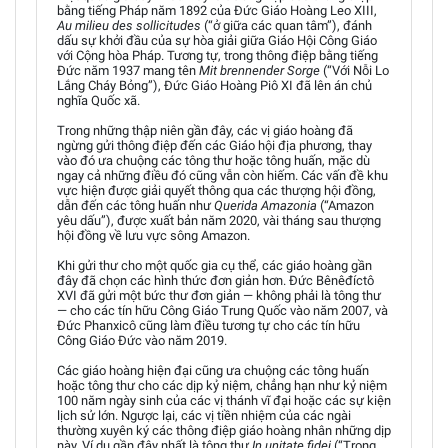
bằng tiếng Pháp năm 1892 của Đức Giáo Hoàng Leo XIII,
Au milieu des sollicitudes
(“ở giữa các quan tâm”), đánh
dấu sự khởi đầu của sự hòa giải giữa Giáo Hội Công Giáo
với Cộng hòa Pháp. Tương tự, trong thông điệp bằng tiếng
Đức năm 1937 mang tên
Mit brennender Sorge
(“Với Nỗi Lo
Lắng Cháy Bỏng”), Đức Giáo Hoàng Piô XI đã lên án chủ
nghĩa Quốc xã.
Trong những thập niên gần đây, các vị giáo hoàng đã
ngừng gửi thông điệp đến các Giáo hội địa phương, thay
vào đó ưa chuộng các tông thư hoặc tông huấn, mặc dù
ngay cả những điều đó cũng vẫn còn hiếm. Các vấn đề khu
vực hiện được giải quyết thông qua các thượng hội đồng,
dẫn đến các tông huấn như
Querida Amazonia
(“Amazon
yêu dấu”), được xuất bản năm 2020, vài tháng sau thượng
hội đồng về lưu vực sông Amazon.
Khi gửi thư cho một quốc gia cụ thể, các giáo hoàng gần
đây đã chọn các hình thức đơn giản hơn. Đức Bênêđíctô
XVI đã gửi một bức thư đơn giản — không phải là tông thư
— cho các tín hữu Công Giáo Trung Quốc vào năm 2007, và
Đức Phanxicô cũng làm điều tương tự cho các tín hữu
Công Giáo Đức vào năm 2019.
Các giáo hoàng hiện đại cũng ưa chuộng các tông huấn
hoặc tông thư cho các dịp kỷ niệm, chẳng hạn như kỷ niệm
100 năm ngày sinh của các vị thánh vĩ đại hoặc các sự kiện
lịch sử lớn. Ngược lại, các vị tiền nhiệm của các ngài
thường xuyên ký các thông điệp giáo hoàng nhân những dịp
này. Ví dụ gần đây nhất là tông thư
In unitate fidei
(“Trong