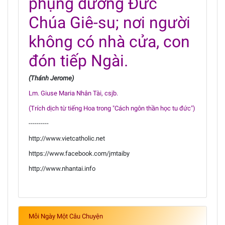
phụng dưỡng Đức
Chúa Giê-su; nơi người
không có nhà cửa, con
đón tiếp Ngài.
(Thánh Jerome)
Lm. Giuse Maria Nhân Tài, csjb.
(Trích dịch từ tiếng Hoa trong "Cách ngôn thần học tu đức")
----------
http://www.vietcatholic.net
https://www.facebook.com/jmtaiby
http://www.nhantai.info
Mỗi Ngày Một Câu Chuyện