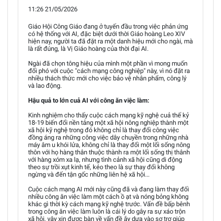
11:26 21/05/2026
Giáo Hội Công Giáo đang ở tuyến đầu trong việc phản ứng
có hệ thống với AI, đặc biệt dưới thời Giáo hoàng Leo XIV
hiện nay, người ta đã đặt ra một danh hiệu mới cho ngài, mà
là rất đúng, là Vị Giáo hoàng của thời đại AI.
Ngài đã chọn tông hiệu của mình một phần vì mong muốn
đối phó với cuộc "cách mạng công nghiệp" này, vì nó đặt ra
nhiều thách thức mới cho việc bảo vệ nhân phẩm, công lý
và lao động.
Hậu quả to lớn cuả AI với công ăn việc làm:
Kinh nghiệm cho thấy cuộc cách mạng kỹ nghệ cuả thế kỷ
18-19 biến đổi nền tảng một xã hội nông nghiệp thành một
xã hội kỹ nghệ trong đó không chỉ là thay đổi công việc
đồng áng ra những công việc dây chuyền trong những nhà
máy âm u khói lửa, không chỉ là thay đổi một lối sống nông
thôn với họ hàng thân thuộc thành ra một lối sống thị thânh
với hàng xóm xa lạ, nhưng tình cảnh xã hội cũng di động
theo sự trồi xụt kinh tế, kéo theo là sự thay đổi không
ngừng và đến tận gốc những liên hệ xã hội...
Cuộc cách mạng AI mới này cũng đã và đang làm thay đối
nhiều công ăn việc làm một cách ồ ạt và nóng bỏng không
khác gì thời kỳ cách mạng kỹ nghệ trước. Vấn đề bấp bênh
trong công ăn việc làm luôn là cái lý do gây ra sự xáo trộn
xã hội, vậy xin được bàn về vấn đề ắy dựa vào sợ trợ giúp