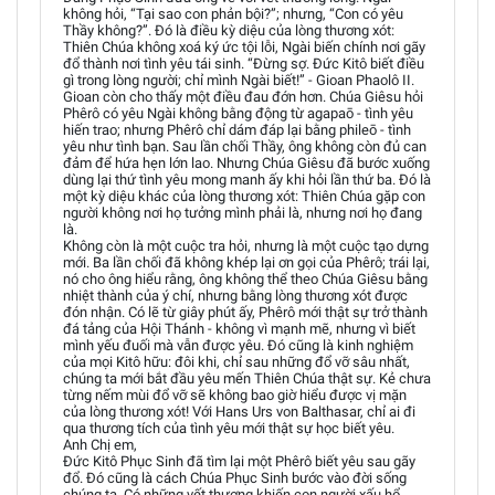
không hỏi, “Tại sao con phản bội?”; nhưng, “Con có yêu
Thầy không?”. Đó là điều kỳ diệu của lòng thương xót:
Thiên Chúa không xoá ký ức tội lỗi, Ngài biến chính nơi gãy
đổ thành nơi tình yêu tái sinh. “Đừng sợ. Đức Kitô biết điều
gì trong lòng người; chỉ mình Ngài biết!” - Gioan Phaolô II.
Gioan còn cho thấy một điều đau đớn hơn. Chúa Giêsu hỏi
Phêrô có yêu Ngài không bằng động từ agapaō - tình yêu
hiến trao; nhưng Phêrô chỉ dám đáp lại bằng phileō - tình
yêu như tình bạn. Sau lần chối Thầy, ông không còn đủ can
đảm để hứa hẹn lớn lao. Nhưng Chúa Giêsu đã bước xuống
dùng lại thứ tình yêu mong manh ấy khi hỏi lần thứ ba. Đó là
một kỳ diệu khác của lòng thương xót: Thiên Chúa gặp con
người không nơi họ tưởng mình phải là, nhưng nơi họ đang
là.
Không còn là một cuộc tra hỏi, nhưng là một cuộc tạo dựng
mới. Ba lần chối đã không khép lại ơn gọi của Phêrô; trái lại,
nó cho ông hiểu rằng, ông không thể theo Chúa Giêsu bằng
nhiệt thành của ý chí, nhưng bằng lòng thương xót được
đón nhận. Có lẽ từ giây phút ấy, Phêrô mới thật sự trở thành
đá tảng của Hội Thánh - không vì mạnh mẽ, nhưng vì biết
mình yếu đuối mà vẫn được yêu. Đó cũng là kinh nghiệm
của mọi Kitô hữu: đôi khi, chỉ sau những đổ vỡ sâu nhất,
chúng ta mới bắt đầu yêu mến Thiên Chúa thật sự. Kẻ chưa
từng nếm mùi đổ vỡ sẽ không bao giờ hiểu được vị mặn
của lòng thương xót! Với Hans Urs von Balthasar, chỉ ai đi
qua thương tích của tình yêu mới thật sự học biết yêu.
Anh Chị em,
Đức Kitô Phục Sinh đã tìm lại một Phêrô biết yêu sau gãy
đổ. Đó cũng là cách Chúa Phục Sinh bước vào đời sống
chúng ta. Có những vết thương khiến con người xấu hổ,