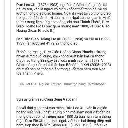
Đức Leo XIII (1878–1903), người mà Giáo hoàng hiện tại
đã lấy tên, vẫn là người vô địch không thể tranh cãi về số
lượng thông điệp giáo hoàng. Ngài đã viết tới 86 thông điệp
trong suốt 25 năm trị vì của mình. (Ngài có thời gian trị vì dài
thứ tư trong lịch sử giáo hoàng, chỉ sau Thánh Phêrô, Đức
Giáo Hoàng Piô IX vào giữa những năm 1800, và Đức Giáo
Hoàng Gioan Phaolô II.)
Các Đức Giáo Hoàng Piô XII (1939–1958) và Piô XI (1922–
1939) lần lượt viết 41 và 29 thông điệp.
Ở phía ngược lại, Đức Giáo Hoàng Gioan Phaolô I đương
nhiên đứng cuối cùng, khi không xuất bản bất cứ thông
điệp nào trong 33 ngày trị vì của mình vào năm 1978. Vị
Giáo hoàng kiêm nhà thần học Bênêđíctô XVI (2005–2013)
chỉ xuất bản ba thông điệp trong suốt tám năm trên Ngai
tòa Thánh Phêrô.
CD/I.MEDIA - Nguồn: Vatican - được tạo bằng Datawrapper
Sự suy giảm sau Công đồng Vatican II
So với thời gian trị vì của mình, Đức Leo XIII vẫn là vị giáo
hoàng viết nhiều nhất. Trung bình mỗi năm ngài viết gần ba
thông điệp rưỡi, chỉ riêng năm 1888 đã ban hành tám thông
điệp. Đức Piô XII theo sau ngài, viết hơn hai thông điệp mỗi
năm, tiếp theo là Đức Gioan XXIII (1958–1963), Piô XI và