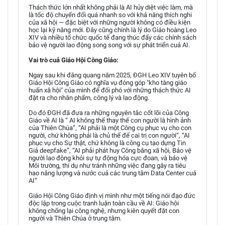
Thách thức lớn nhất không phải là AI hủy diệt việc làm, mà
là tốc độ chuyển đổi quá nhanh so với khả năng thích nghi
của xã hội — đặc biệt với những người không có điều kiện
học lại kỹ năng mới. Đây cũng chính là lý do Giáo hoàng Leo
XIV và nhiều tổ chức quốc tế đang thúc đẩy các chính sách
bảo vệ người lao động song song với sự phát triển cuả AI.
Vai trò cuả Giáo Hội Công Giáo:
Ngay sau khi đăng quang năm 2025, ĐGH Leo XIV tuyên bố
Giáo Hội Công Giáo có nghĩa vụ đóng góp "kho tàng giáo
huấn xã hội" của mình để đối phó với những thách thức AI
đặt ra cho nhân phẩm, công lý và lao động.
Do đó ĐGH đã đưa ra những nguyên tắc cốt lõi của Công
Giáo về AI là “ AI không thể thay thế con người là hình ảnh
của Thiên Chúa”, “AI phải là một Công cụ phục vụ cho con
người, chứ không phải là chủ thể để cai trị con người”, “AI
phục vụ cho Sự thật, chứ không là công cụ tạo dựng Tin
Giả deepfake”, “AI phải phát huy Công bằng xã hội, Bảo vệ
người lao động khỏi sự tự động hóa cực đoan, và bảo vệ
Môi trường, thí dụ như tránh những việc đang gây ra tiêu
hao năng lượng và nước cuả các trung tâm Data Center cuả
AI”
Giáo Hội Công Giáo định vị mình như một tiếng nói đạo đức
độc lập trong cuộc tranh luận toàn cầu về AI: Giáo hội
không chống lại công nghệ, nhưng kiên quyết đặt con
người và Thiên Chúa ở trung tâm.