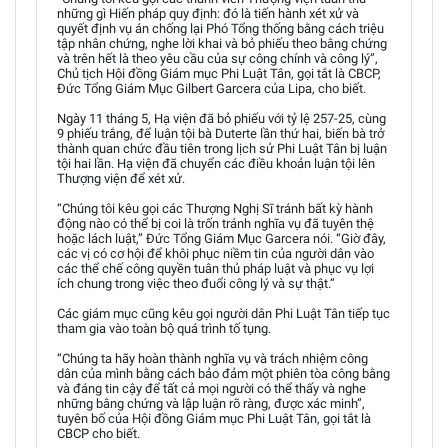
những gì Hiến pháp quy định: đó là tiến hành xét xử và
quyết định vụ án chống lại Phó Tổng thống bằng cách triệu
tập nhân chứng, nghe lời khai và bỏ phiếu theo bằng chứng
và trên hết là theo yêu cầu của sự công chính và công lý”,
Chủ tịch Hội đồng Giám mục Phi Luật Tân, gọi tắt là CBCP,
Đức Tổng Giám Mục Gilbert Garcera của Lipa, cho biết.
Ngày 11 tháng 5, Hạ viện đã bỏ phiếu với tỷ lệ 257-25, cùng
9 phiếu trắng, để luận tội bà Duterte lần thứ hai, biến bà trở
thành quan chức đầu tiên trong lịch sử Phi Luật Tân bị luận
tội hai lần. Hạ viện đã chuyển các điều khoản luận tội lên
Thượng viện để xét xử.
“Chúng tôi kêu gọi các Thượng Nghị Sĩ tránh bất kỳ hành
động nào có thể bị coi là trốn tránh nghĩa vụ đã tuyên thệ
hoặc lách luật,” Đức Tổng Giám Mục Garcera nói. “Giờ đây,
các vị có cơ hội để khôi phục niềm tin của người dân vào
các thể chế công quyền tuân thủ pháp luật và phục vụ lợi
ích chung trong việc theo đuổi công lý và sự thật.”
Các giám mục cũng kêu gọi người dân Phi Luật Tân tiếp tục
tham gia vào toàn bộ quá trình tố tụng.
“Chúng ta hãy hoàn thành nghĩa vụ và trách nhiệm công
dân của mình bằng cách bảo đảm một phiên tòa công bằng
và đáng tin cậy để tất cả mọi người có thể thấy và nghe
những bằng chứng và lập luận rõ ràng, được xác minh”,
tuyên bố của Hội đồng Giám mục Phi Luật Tân, gọi tắt là
CBCP cho biết.