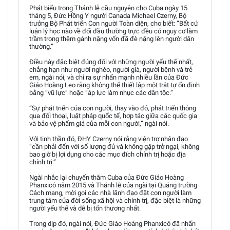
Phát biểu trong Thánh lễ cầu nguyện cho Cuba ngày 15
tháng 5, Đức Hồng Y người Canada Michael Czerny, Bộ
trưởng Bộ Phát triển Con người Toàn diện, cho biết: “Bất cứ
luận lý học nào về đối đầu thường trực đều có nguy cơ làm
trầm trọng thêm gánh nặng vốn đã đè nặng lên người dân
thường.”
Điều này đặc biệt đúng đối với những người yếu thế nhất,
chẳng hạn như người nghèo, người già, người bệnh và trẻ
em, ngài nói, và chỉ ra sự nhấn mạnh nhiều lần của Đức
Giáo Hoàng Leo rằng không thể thiết lập một trật tự ổn định
bằng “vũ lực” hoặc “áp lực làm nhục các dân tộc.”
“Sự phát triển của con người, thay vào đó, phát triển thông
qua đối thoại, luật pháp quốc tế, hợp tác giữa các quốc gia
và bảo vệ phẩm giá của mỗi con người,” ngài nói.
Với tinh thần đó, ĐHY Czerny nói rằng viện trợ nhân đạo
“cần phải đến với số lượng đủ và không gặp trở ngại, không
bao giờ bị lợi dụng cho các mục đích chính trị hoặc địa
chính trị.”
Ngài nhắc lại chuyến thăm Cuba của Đức Giáo Hoàng
Phanxicô năm 2015 và Thánh lễ của ngài tại Quảng trường
Cách mạng, mời gọi các nhà lãnh đạo đặt con người làm
trung tâm của đời sống xã hội và chính trị, đặc biệt là những
người yếu thế và dễ bị tổn thương nhất.
Trong dịp đó, ngài nói, Đức Giáo Hoàng Phanxicô đã nhấn