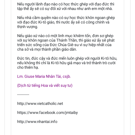
Nếu người lãnh đạo nào có học thức ghép với đạo đức thì
tập thể ấy sẽ có sự đối xử với nhau như anh em một nhà.
Nếu nhà cầm quyền nào có sự học thức khôn ngoan ghép
với đạo đức Ki-tô giáo, thì nước ấy sẽ có công chính và
thịnh vượng.
Nếu giáo xứ nào có một linh mục khiêm tốn, đơn sơ ghép
với sự khôn ngoan của Thánh Thần, thì giáo xứ ấy sẽ phát
triển sức sống của Đức Chúa Giê-su vì sự hiệp nhất của
cha sở và mọi thành phần giáo dân.
Đức tin, đức cậy và đức mến luôn ghép với người Ki-tô hữu,
nếu không thì chỉ là Ki-tô hữu giả mạo và trở thành trò cười
cho thiên hạ.
Lm. Giuse Maria Nhân Tài, csjb.
(Dịch từ tiếng Hoa và viết suy tư)
----------
http://www.vietcatholic.net
https://www.facebook.com/jmtaiby
http://www.nhantai.info