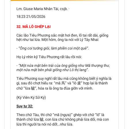
Lm. Giuse Maria Nhân Tài, csjb. ·
18:23 21/05/2026
32. MÃ LÔ GHÉP LẠI
Các lão Tiêu Phương sắc mặt hơi đen, lỗ tai rất dài, giống
hệt như tai lừa. Một hôm, ông ta nói với Lý Tây Nhai:
- “Ông coi tướng giỏi, làm phiền coi một quẻ”.
Họ Lý nhìn kỹ Tiêu Phương rất lâu rồi nói:
- “Một nửa mặt bên trái của ông giống như Mã thượng thư,
một nửa mặt bên phải giống như Lô thị lang”.
Tiêu Phương suy nghĩ rất lâu mà cũng không biết ý nghĩa là
gì, sau đó chợt hiểu ra: “mã 馬” và “lô 盧” hợp lại là thành
chữ “lừa 驢”, hóa ra là ông ta đùa giỡn với mình.
(Ký Viên Ký Sở Ký)
Suy tư 32:
Theo chữ Tàu, thì chữ “mã (ngựa)” ghép với chữ “lô” là
thành chữ lừa 驢, con lừa chứ không phải lừa dối, mà con
lừa thì người ta nói nó dốt...như lừa.