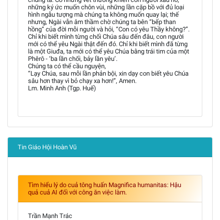
những ký ức muốn chôn vùi, những lần cặp bồ với đủ loại
hình ngẫu tượng mà chúng ta không muốn quay lại; thế
nhưng, Ngài vẫn âm thầm chờ chúng ta bên “bếp than
hồng” của đời mỗi người và hỏi, “Con có yêu Thầy không?”.
Chỉ khi biết mình từng chối Chúa sâu đến đâu, con người
mới có thể yêu Ngài thật đến đó. Chỉ khi biết mình đã từng
là một Giuđa, ta mới có thể yêu Chúa bằng trái tim của một
Phêrô - ‘ba lần chối, bảy lần yêu’.
Chúng ta có thể cầu nguyện,
“Lạy Chúa, sau mỗi lần phản bội, xin dạy con biết yêu Chúa
sâu hơn thay vì bỏ chạy xa hơn!”, Amen.
Lm. Minh Anh (Tgp. Huế)
Tin Giáo Hội Hoàn Vũ
Tìm hiểu lý do cuả tông huấn Magnifica humanitas: Hậu
quả cuả AI đối với công ăn việc làm.
Trần Mạnh Trác