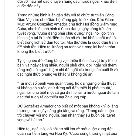
đối với hầu hết các chuyến hàng dầu nước ngoài khác đến
quốc đảo này.
Trong những bình luận gần đây với tổ chức từ thiện Công
Giáo Viện trợ cho Giáo hội đang gặp khó khăn, Đức Giám
Mục Arturo González Amador, chủ tịch Hội đồng Giám mục
Cuba, cho biết tình hình ở Cuba đang ngày càng trở nên
tuyệt vọng. “Cuba đang phải chịu đựng,” ngài nói, gọi tình
hình hiện tại là “thời điểm buồn bã và khó khăn nhất mà tôi
biết trong lịch sử dân tộc tôi. Mọi thứ đều là cuộc đấu tranh
để sinh tồn. Hiện tại không an toàn và tương lai hoàn toàn
không thể biết trước.”
Tỷ lệ nghèo đói đang tăng vọt, thiếu thốn các vật tư y tế cơ
bản, và ngày càng nhiều người phải chịu đói, ngài nói thêm
rằng một số người thậm chí đã ngất xỉu trong các buổi lễ và
các nghi thức phụng vụ khác vì không đủ ăn.
“Tại một số bệnh viện quan trọng, họ đã ngừng phẫu thuật
vì không có nước, chứ đừng nói đến thiết bị phẫu thuật,”
ngài nói, cho biết một số gia đình phải ra nước ngoài để làm
các thủ tục y tế do thiếu nguồn cung cấp.
ĐC González Amador cho biết có một bầu không khí lo lắng
thường trực ngày càng gia tăng và rằng, “Trong các cuộc
trò chuyện với mọi người, bạn nhận thấy sự buồn bã, tuyệt
vọng và bất an.”
Hiện tại, ngài nói, có nỗi sợ hãi lớn về một cuộc xung đột
quân sự tiềm tàng với Hoa Kỳ. “Cuộc sống thường nhật của