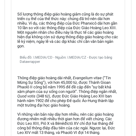
Số lượng thông điệp giáo hoàng giảm cũng là do sự phát
triển cụ thể của thể thức này: chúng đã trở nên dài hơn
nhiều. Ví dụ, các thông điệp của Đức Phanxicô dài hơn gần
10 lần so với các thông điệp của Đức Giáo Hoàng Leo XIII.
Một nguyên nhân cho điều này là thực tế các giáo hoàng
hiện đại không còn sử dụng thông điệp giáo hoàng cho các
lễ kỷ niệm, ngày lễ và các dịp khác chỉ cần văn bản ngắn
gọn.
Biểu đồ: I.MEDIA/CD - Nguồn: I.MEDIA/CZ - Được tạo bằng
Datawrapper
Thông điệp giáo hoàng dài nhất,
Evangelium vitae
(“Tin
Mừng Sự Sống”), với hơn 45,000 từ, được Thánh Gioan
Phaolô II công bố năm 1995 để đề cập đến “sự bất khả
xâm phạm của sự sống con người”. Thông điệp ngắn nhất,
Quod votis
(348 từ), được Đức Giáo Hoàng Leo XIII ban
hành năm 1902 để cho phép Đế quốc Áo-Hung thành lập
một trường đại học giáo hoàng.
Vì những văn bản này dày hơn nhiều, nên các giáo hoàng
đương nhiên mất nhiều thời gian hơn để viết chúng. Các
Đức Leo XIII, Piô X và Bênêđíctô XV chỉ đợi hai tháng để
công bố thông điệp đầu tiên của các ngài. Ngược lại, Đức
Leo XIV mất 13 tháng, và Phaolô VI đợi 14 tháng.