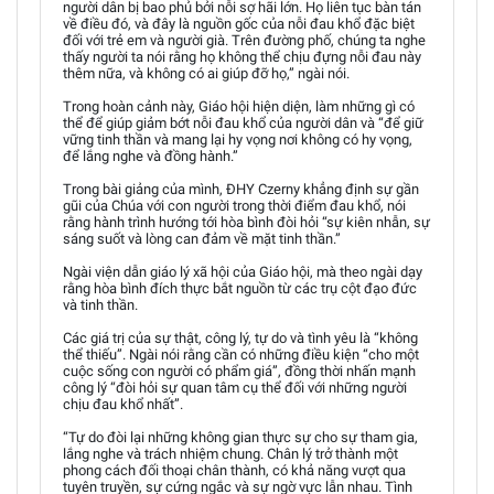
người dân bị bao phủ bởi nỗi sợ hãi lớn. Họ liên tục bàn tán
về điều đó, và đây là nguồn gốc của nỗi đau khổ đặc biệt
đối với trẻ em và người già. Trên đường phố, chúng ta nghe
thấy người ta nói rằng họ không thể chịu đựng nỗi đau này
thêm nữa, và không có ai giúp đỡ họ,” ngài nói.
Trong hoàn cảnh này, Giáo hội hiện diện, làm những gì có
thể để giúp giảm bớt nỗi đau khổ của người dân và “để giữ
vững tinh thần và mang lại hy vọng nơi không có hy vọng,
để lắng nghe và đồng hành.”
Trong bài giảng của mình, ĐHY Czerny khẳng định sự gần
gũi của Chúa với con người trong thời điểm đau khổ, nói
rằng hành trình hướng tới hòa bình đòi hỏi “sự kiên nhẫn, sự
sáng suốt và lòng can đảm về mặt tinh thần.”
Ngài viện dẫn giáo lý xã hội của Giáo hội, mà theo ngài dạy
rằng hòa bình đích thực bắt nguồn từ các trụ cột đạo đức
và tinh thần.
Các giá trị của sự thật, công lý, tự do và tình yêu là “không
thể thiếu”. Ngài nói rằng cần có những điều kiện “cho một
cuộc sống con người có phẩm giá”, đồng thời nhấn mạnh
công lý “đòi hỏi sự quan tâm cụ thể đối với những người
chịu đau khổ nhất”.
“Tự do đòi lại những không gian thực sự cho sự tham gia,
lắng nghe và trách nhiệm chung. Chân lý trở thành một
phong cách đối thoại chân thành, có khả năng vượt qua
tuyên truyền, sự cứng ngắc và sự ngờ vực lẫn nhau. Tình