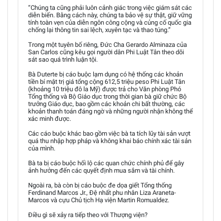
“Chúng ta cũng phải luôn cảnh giác trong việc giám sát các
diễn biến. Bằng cách này, chúng ta bảo vệ sự thật, giữ vững
tính toàn vẹn của diễn ngôn công cộng và củng cố quốc gia
chống lại thông tin sai lệch, xuyên tạc và thao túng.”
Trong một tuyên bố riêng, Đức Cha Gerardo Alminaza của
San Carlos cũng kêu gọi người dân Phi Luật Tân theo dõi
sát sao quá trình luận tội.
Bà Duterte bị cáo buộc lạm dụng có hệ thống các khoản
tiền bí mật trị giá tổng cộng 612,5 triệu peso Phi Luật Tân
(khoảng 10 triệu đô la Mỹ) được trả cho Văn phòng Phó
Tổng thống và Bộ Giáo dục trong thời gian bà giữ chức Bộ
trưởng Giáo dục, bao gồm các khoản chi bất thường, các
khoản thanh toán đáng ngờ và những người nhận không thể
xác minh được.
Các cáo buộc khác bao gồm việc bà ta tích lũy tài sản vượt
quá thu nhập hợp pháp và không khai báo chính xác tài sản
của mình.
Bà ta bị cáo buộc hối lộ các quan chức chính phủ để gây
ảnh hưởng đến các quyết định mua sắm và tài chính.
Ngoài ra, bà còn bị cáo buộc đe dọa giết Tổng thống
Ferdinand Marcos Jr., Đệ nhất phu nhân Liza Araneta-
Marcos và cựu Chủ tịch Hạ viện Martin Romualdez.
Điều gì sẽ xảy ra tiếp theo với Thượng viện?