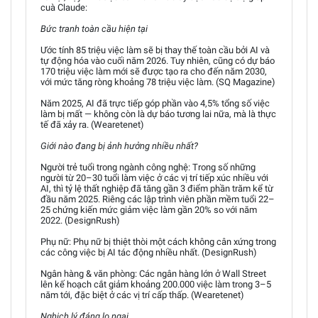
cuà Claude:
Bức tranh toàn cầu hiện tại
Ước tính 85 triệu việc làm sẽ bị thay thế toàn cầu bởi AI và
tự động hóa vào cuối năm 2026. Tuy nhiên, cũng có dự báo
170 triệu việc làm mới sẽ được tạo ra cho đến năm 2030,
với mức tăng ròng khoảng 78 triệu việc làm. (SQ Magazine)
Năm 2025, AI đã trực tiếp góp phần vào 4,5% tổng số việc
làm bị mất — không còn là dự báo tương lai nữa, mà là thực
tế đã xảy ra. (Wearetenet)
Giới nào đang bị ảnh hưởng nhiều nhất?
Người trẻ tuổi trong ngành công nghệ: Trong số những
người từ 20–30 tuổi làm việc ở các vị trí tiếp xúc nhiều với
AI, thì tỷ lệ thất nghiệp đã tăng gần 3 điểm phần trăm kể từ
đầu năm 2025. Riêng các lập trình viên phần mềm tuổi 22–
25 chứng kiến mức giảm việc làm gần 20% so với năm
2022. (DesignRush)
Phụ nữ: Phụ nữ bị thiệt thòi một cách không cân xứng trong
các công việc bị AI tác động nhiều nhất. (DesignRush)
Ngân hàng & văn phòng: Các ngân hàng lớn ở Wall Street
lên kế hoạch cắt giảm khoảng 200.000 việc làm trong 3–5
năm tới, đặc biệt ở các vị trí cấp thấp. (Wearetenet)
Nghịch lý đáng lo ngại