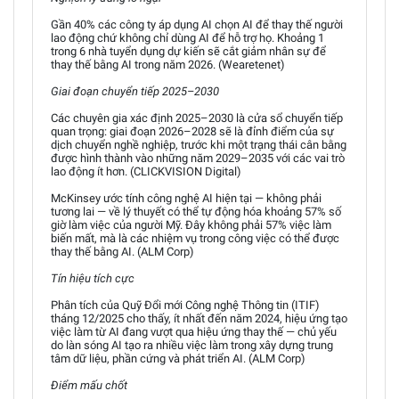
Gần 40% các công ty áp dụng AI chọn AI để thay thế người
lao động chứ không chỉ dùng AI để hỗ trợ họ. Khoảng 1
trong 6 nhà tuyển dụng dự kiến sẽ cắt giảm nhân sự để
thay thế bằng AI trong năm 2026. (Wearetenet)
Giai đoạn chuyển tiếp 2025–2030
Các chuyên gia xác định 2025–2030 là cửa sổ chuyển tiếp
quan trọng: giai đoạn 2026–2028 sẽ là đỉnh điểm của sự
dịch chuyển nghề nghiệp, trước khi một trạng thái cân bằng
được hình thành vào những năm 2029–2035 với các vai trò
lao động ít hơn. (CLICKVISION Digital)
McKinsey ước tính công nghệ AI hiện tại — không phải
tương lai — về lý thuyết có thể tự động hóa khoảng 57% số
giờ làm việc của người Mỹ. Đây không phải 57% việc làm
biến mất, mà là các nhiệm vụ trong công việc có thể được
thay thế bằng AI. (ALM Corp)
Tín hiệu tích cực
Phân tích của Quỹ Đổi mới Công nghệ Thông tin (ITIF)
tháng 12/2025 cho thấy, ít nhất đến năm 2024, hiệu ứng tạo
việc làm từ AI đang vượt qua hiệu ứng thay thế — chủ yếu
do làn sóng AI tạo ra nhiều việc làm trong xây dựng trung
tâm dữ liệu, phần cứng và phát triển AI. (ALM Corp)
Điểm mấu chốt