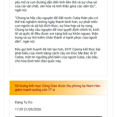
yêu mở ra con đường dẫn đến tình liên đới và sự chia sẻ
của cải vật chất, văn hóa và tinh thần giữa các dân tộc”,
ngài nói.
“Chúng ta hãy cầu nguyện để đất nước Cuba thân yêu có
thể trải nghiệm những ngày thanh bình hơn, sự phát triển
con người và xã hội đích thực, sự hòa hợp và hy vọng.
Chúng ta hãy cầu nguyện để mọi quyết định chính trị, kinh
tế và quốc tế đều được soi sáng bởi sự khôn ngoan, thận
trọng và sự tìm kiếm chân thành vì hạnh phúc của người
dân”, ngài nói.
Kêu gọi tình huynh đệ lớn lao hơn, ĐHY Czerny kết thúc bài
phát biểu của mình bằng cách cầu xin Đức Mẹ Bác Ái El
Cobre, một tín ngưỡng phổ biến của người Cuba, cầu bầu
cho hòa bình trên đảo quốc này.
Số lượng linh mục Công Giáo được thụ phong tại Nam Hàn
giảm mạnh xuống còn 77 vị
Đặng Tự Do
17:29 21/05/2026