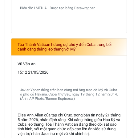
Biểu đồ: I.MEDIA - Được tạo bằng Datawrapper
Tòa Thánh Vatican hướng sự chú ý đến Cuba trong bối
cảnh căng thẳng leo thang với Mỹ
Vũ Văn An
15:12 21/05/2026
Javier Yanez đứng trên ban công nơi ông treo cờ Mỹ và Cuba
ở phố cổ Havana, Cuba, thứ Sáu, ngày 19 tháng 12 năm 2014.
(Ảnh: AP Photo/Ramon Espinosa.)
Elise Ann Allen của tạp chí Crux, trong bản tin ngày 21 tháng
5 năm 2026, nhận định rằng: Khi căng thẳng giữa Hoa Kỳ và
Cuba leo thang, Tòa Thánh Vatican đang theo dõi sát sao
tình hình, với một quan chức cấp cao lên án việc sử dụng
viện trợ nhân đạo như một vũ khí chính trị.