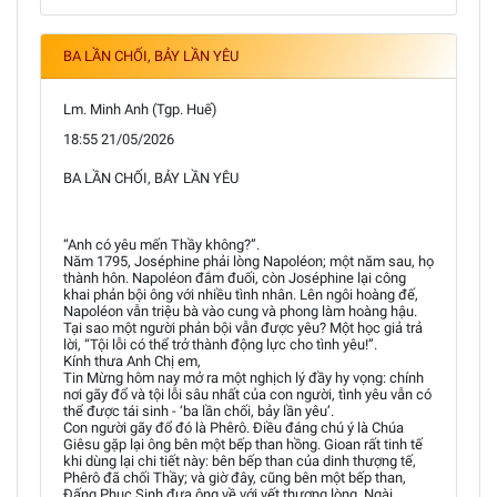
BA LẦN CHỐI, BẢY LẦN YÊU
Lm. Minh Anh (Tgp. Huế)
18:55 21/05/2026
BA LẦN CHỐI, BẢY LẦN YÊU
“Anh có yêu mến Thầy không?”.
Năm 1795, Joséphine phải lòng Napoléon; một năm sau, họ
thành hôn. Napoléon đắm đuối, còn Joséphine lại công
khai phản bội ông với nhiều tình nhân. Lên ngôi hoàng đế,
Napoléon vẫn triệu bà vào cung và phong làm hoàng hậu.
Tại sao một người phản bội vẫn được yêu? Một học giả trả
lời, “Tội lỗi có thể trở thành động lực cho tình yêu!”.
Kính thưa Anh Chị em,
Tin Mừng hôm nay mở ra một nghịch lý đầy hy vọng: chính
nơi gãy đổ và tội lỗi sâu nhất của con người, tình yêu vẫn có
thể được tái sinh - ‘ba lần chối, bảy lần yêu’.
Con người gãy đổ đó là Phêrô. Điều đáng chú ý là Chúa
Giêsu gặp lại ông bên một bếp than hồng. Gioan rất tinh tế
khi dùng lại chi tiết này: bên bếp than của dinh thượng tế,
Phêrô đã chối Thầy; và giờ đây, cũng bên một bếp than,
Đấng Phục Sinh đưa ông về với vết thương lòng. Ngài