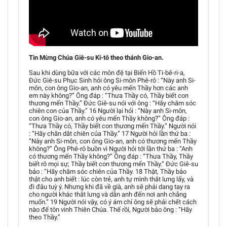
Tin Mừng Chúa Giê-su Ki-tô theo thánh Gio-an.
Sau khi dùng bữa với các môn đệ tại Biển Hồ Ti-bê-ri-a,
Đức Giê-su Phục Sinh hỏi ông Si-môn Phê-rô : “Này anh Si-
môn, con ông Gio-an, anh có yêu mến Thầy hơn các anh
em này không?” Ông đáp : “Thưa Thầy có, Thầy biết con
thương mến Thầy.” Đức Giê-su nói với ông : “Hãy chăm sóc
chiên con của Thầy.” 16 Người lại hỏi : “Này anh Si-môn,
con ông Gio-an, anh có yêu mến Thầy không?” Ông đáp :
“Thưa Thầy có, Thầy biết con thương mến Thầy.” Người nói
: “Hãy chăn dắt chiên của Thầy.” 17 Người hỏi lần thứ ba :
“Này anh Si-môn, con ông Gio-an, anh có thương mến Thầy
không?” Ông Phê-rô buồn vì Người hỏi tới lần thứ ba : “Anh
có thương mến Thầy không?” Ông đáp : “Thưa Thầy, Thầy
biết rõ mọi sự; Thầy biết con thương mến Thầy.” Đức Giê-su
bảo : “Hãy chăm sóc chiên của Thầy. 18 Thật, Thầy bảo
thật cho anh biết : lúc còn trẻ, anh tự mình thắt lưng lấy, và
đi đâu tuỳ ý. Nhưng khi đã về già, anh sẽ phải dang tay ra
cho người khác thắt lưng và dẫn anh đến nơi anh chẳng
muốn.” 19 Người nói vậy, có ý ám chỉ ông sẽ phải chết cách
nào để tôn vinh Thiên Chúa. Thế rồi, Người bảo ông : “Hãy
theo Thầy.”