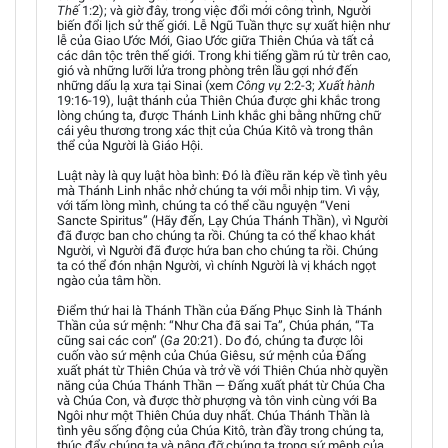
Thế
1:2); và giờ đây, trong việc đổi mới công trình, Người
biến đổi lịch sử thế giới. Lễ Ngũ Tuần thực sự xuất hiện như
lễ của Giao Ước Mới, Giao Ước giữa Thiên Chúa và tất cả
các dân tộc trên thế giới. Trong khi tiếng gầm rú từ trên cao,
gió và những lưỡi lửa trong phòng trên lầu gợi nhớ đến
những dấu lạ xưa tại Sinai (xem
Công vụ
2:2-3;
Xuất hành
19:16-19), luật thánh của Thiên Chúa được ghi khắc trong
lòng chúng ta, được Thánh Linh khắc ghi bằng những chữ
cái yêu thương trong xác thịt của Chúa Kitô và trong thân
thể của Người là Giáo Hội.
Luật này là quy luật hòa bình: Đó là điều răn kép về tình yêu
mà Thánh Linh nhắc nhở chúng ta với mỗi nhịp tim. Vì vậy,
với tấm lòng mình, chúng ta có thể cầu nguyện “Veni
Sancte Spiritus” (Hãy đến, Lạy Chúa Thánh Thần), vì Người
đã được ban cho chúng ta rồi. Chúng ta có thể khao khát
Người, vì Người đã được hứa ban cho chúng ta rồi. Chúng
ta có thể đón nhận Người, vì chính Người là vị khách ngọt
ngào của tâm hồn.
Điểm thứ hai là Thánh Thần của Đấng Phục Sinh là Thánh
Thần của sứ mệnh: “Như Cha đã sai Ta”, Chúa phán, “Ta
cũng sai các con” (
Ga
20:21). Do đó, chúng ta được lôi
cuốn vào sứ mệnh của Chúa Giêsu, sứ mệnh của Đấng
xuất phát từ Thiên Chúa và trở về với Thiên Chúa nhờ quyền
năng của Chúa Thánh Thần — Đấng xuất phát từ Chúa Cha
và Chúa Con, và được thờ phượng và tôn vinh cùng với Ba
Ngôi như một Thiên Chúa duy nhất. Chúa Thánh Thần là
tình yêu sống động của Chúa Kitô, tràn đầy trong chúng ta,
thúc đẩy chúng ta và nâng đỡ chúng ta trong sứ mệnh của