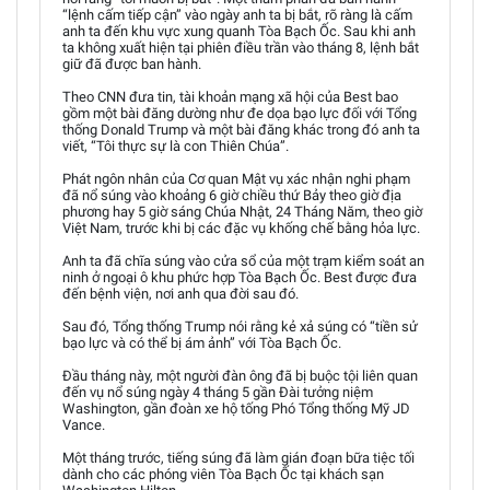
“lệnh cấm tiếp cận” vào ngày anh ta bị bắt, rõ ràng là cấm
anh ta đến khu vực xung quanh Tòa Bạch Ốc. Sau khi anh
ta không xuất hiện tại phiên điều trần vào tháng 8, lệnh bắt
giữ đã được ban hành.
Theo CNN đưa tin, tài khoản mạng xã hội của Best bao
gồm một bài đăng dường như đe dọa bạo lực đối với Tổng
thống Donald Trump và một bài đăng khác trong đó anh ta
viết, “Tôi thực sự là con Thiên Chúa”.
Phát ngôn nhân của Cơ quan Mật vụ xác nhận nghi phạm
đã nổ súng vào khoảng 6 giờ chiều thứ Bảy theo giờ địa
phương hay 5 giờ sáng Chúa Nhật, 24 Tháng Năm, theo giờ
Việt Nam, trước khi bị các đặc vụ khống chế bằng hỏa lực.
Anh ta đã chĩa súng vào cửa sổ của một trạm kiểm soát an
ninh ở ngoại ô khu phức hợp Tòa Bạch Ốc. Best được đưa
đến bệnh viện, nơi anh qua đời sau đó.
Sau đó, Tổng thống Trump nói rằng kẻ xả súng có “tiền sử
bạo lực và có thể bị ám ảnh” với Tòa Bạch Ốc.
Đầu tháng này, một người đàn ông đã bị buộc tội liên quan
đến vụ nổ súng ngày 4 tháng 5 gần Đài tưởng niệm
Washington, gần đoàn xe hộ tống Phó Tổng thống Mỹ JD
Vance.
Một tháng trước, tiếng súng đã làm gián đoạn bữa tiệc tối
dành cho các phóng viên Tòa Bạch Ốc tại khách sạn