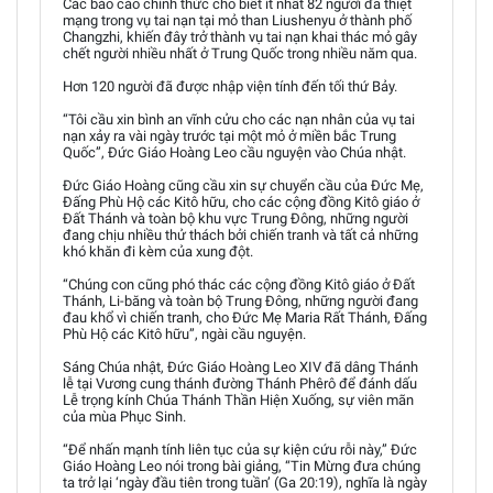
Các báo cáo chính thức cho biết ít nhất 82 người đã thiệt
mạng trong vụ tai nạn tại mỏ than Liushenyu ở thành phố
Changzhi, khiến đây trở thành vụ tai nạn khai thác mỏ gây
chết người nhiều nhất ở Trung Quốc trong nhiều năm qua.
Hơn 120 người đã được nhập viện tính đến tối thứ Bảy.
“Tôi cầu xin bình an vĩnh cửu cho các nạn nhân của vụ tai
nạn xảy ra vài ngày trước tại một mỏ ở miền bắc Trung
Quốc”, Đức Giáo Hoàng Leo cầu nguyện vào Chúa nhật.
Đức Giáo Hoàng cũng cầu xin sự chuyển cầu của Đức Mẹ,
Đấng Phù Hộ các Kitô hữu, cho các cộng đồng Kitô giáo ở
Đất Thánh và toàn bộ khu vực Trung Đông, những người
đang chịu nhiều thử thách bởi chiến tranh và tất cả những
khó khăn đi kèm của xung đột.
“Chúng con cũng phó thác các cộng đồng Kitô giáo ở Đất
Thánh, Li-băng và toàn bộ Trung Đông, những người đang
đau khổ vì chiến tranh, cho Đức Mẹ Maria Rất Thánh, Đấng
Phù Hộ các Kitô hữu”, ngài cầu nguyện.
Sáng Chúa nhật, Đức Giáo Hoàng Leo XIV đã dâng Thánh
lễ tại Vương cung thánh đường Thánh Phêrô để đánh dấu
Lễ trọng kính Chúa Thánh Thần Hiện Xuống, sự viên mãn
của mùa Phục Sinh.
“Để nhấn mạnh tính liên tục của sự kiện cứu rỗi này,” Đức
Giáo Hoàng Leo nói trong bài giảng, “Tin Mừng đưa chúng
ta trở lại ‘ngày đầu tiên trong tuần’ (Ga 20:19), nghĩa là ngày