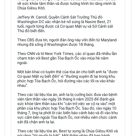
về sức khỏe tâm thần và được tường trình tin rằng mình là
Chúa Giêsu Kitô.
Jeffery W. Carroll, Quyền Cảnh Sát Trưởng Thủ đô
Washington DC xác nhận kẻ nổ súng là Nasire Best, 21
tuổi, người từng được cả Cơ quan Mật vụ và Sở Cảnh sát
Thủ đô biết đến.
Theo CBS đưa tin, người đàn ông này vốn đến từ Maryland
nhưng đã sống ở Washington được 18 tháng.
Theo CNN và tờ New York Times, các sĩ quan đã nhiều lần
chạm trán với Best gần Tòa Bạch Ốc vào mùa hè năm
ngoái.
Một bản khai có tuyên thệ của tòa án cho biết anh ta “được
Cơ quan Mật vụ biết đến” vì “thường xuyên đi lại trong khu
phức hợp Tòa Bạch Ốc, hỏi đường vào các lối ra vào khác
nhau”.
Theo các tài liệu tòa án, anh ta bị cưỡng bức đưa vào bệnh
viện tâm thần vào ngày 26 tháng 6 năm 2025 để đánh giá
sức khỏe tâm thần sau khi “cản trở việc xe cộ ra vào” một
phần của khu phức hợp Tòa Bạch Ốc. Sau đó, vào ngày 10
tháng 7, ông ta phớt lờ các biển báo cảnh báo và đi vào khu
vực cấm bên ngoài Tòa Bạch Ốc, nơi nhiều viên chức cảnh
sát đã chặn anh ta lại.
Theo các tài liệu tòa án, Best tự xưng là Chúa Giêsu Kitô và
nói rằng “tôi muốn bị bắt”. Một thẩm phán đã ban hành