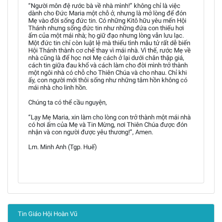
“Người môn đệ rước bà về nhà mình!” không chỉ là việc
dành cho Đức Maria một chỗ ở, nhưng là mở lòng để đón
Mẹ vào đời sống đức tin. Có những Kitô hữu yêu mến Hội
Thánh nhưng sống đức tin như những đứa con thiếu hơi
ấm của một mái nhà; họ giữ đạo nhưng lòng vẫn lưu lạc.
Một đức tin chỉ còn luật lệ mà thiếu tình mẫu tử rất dễ biến
Hội Thánh thành cơ chế thay vì mái nhà. Vì thế, rước Mẹ về
nhà cũng là để học nơi Mẹ cách ở lại dưới chân thập giá,
cách tin giữa đau khổ và cách làm cho đời mình trở thành
một ngôi nhà có chỗ cho Thiên Chúa và cho nhau. Chỉ khi
ấy, con người mới thôi sống như những tâm hồn không có
mái nhà cho linh hồn.
Chúng ta có thể cầu nguyện,
“Lạy Mẹ Maria, xin làm cho lòng con trở thành một mái nhà
có hơi ấm của Mẹ và Tin Mừng, nơi Thiên Chúa được đón
nhận và con người được yêu thương!”, Amen.
Lm. Minh Anh (Tgp. Huế)
Tin Giáo Hội Hoàn Vũ