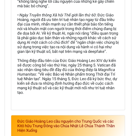
“không lắng nghe lời cầu nguyện của những kẻ gây chiến
mà bác bỏ chúng”.
•
Ngày Truyền thông Xã hội Thế giới lần thứ 60
: Đức Giáo
Hoàng, người đã ưu tiên trí tuệ nhân tạo ngay từ đầu triều
đại của mình, nhấn mạnh sự cần thiết phải bảo tồn tiếng
nói và khuôn mặt con người trong thời điểm chúng đang bị
đe dọa bởi AI. Về kỹ thuật AI, ngài nói rằng “điều quan trọng
là phải giáo dục bản thân và những người khác về cách sử
dụng AI một cách có chủ đích” để “ngăn chặn việc chúng bị
sử dụng trong việc tạo ra nội dung và hành vi có hại như
gian lận kỹ thuật số, bắt nạt trên mạng và deepfake”.
Thông điệp đầu tiên của Đức Giáo Hoàng Leo XIV dự kiến
sẽ được công bố vào thứ Hai, ngày 25 tháng 5. Vatican đã
xác nhận rằng tiêu đề đầy đủ của thông điệp là
Magnifica
Humanitas
: “Về việc Bảo vệ Nhân phẩm trong Thời đại Trí
tuệ Nhân tạo”. Ngày 15 tháng 5, Đức Leo đã ký bức thư, dự
kiến sẽ đưa ra những định hướng đạo đức về cuộc cách
mạng kỹ thuật số và các kỹ thuật mới nổi như trí tuệ nhân
tạo.
Đức Giáo Hoàng Leo cầu nguyện cho Trung Quốc và các
Kitô hữu Trung Đông vào Chúa Nhật Lễ Chúa Thánh Thần
Hiện Xuống