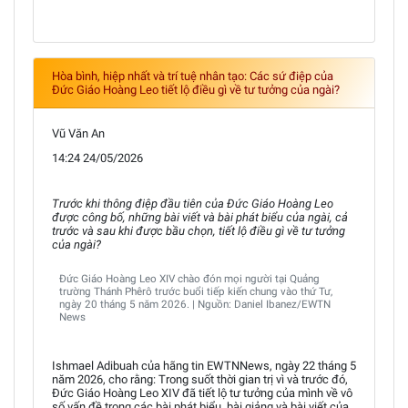
Hòa bình, hiệp nhất và trí tuệ nhân tạo: Các sứ điệp của
Đức Giáo Hoàng Leo tiết lộ điều gì về tư tưởng của ngài?
Vũ Văn An
14:24 24/05/2026
Trước khi thông điệp đầu tiên của Đức Giáo Hoàng Leo
được công bố, những bài viết và bài phát biểu của ngài, cả
trước và sau khi được bầu chọn, tiết lộ điều gì về tư tưởng
của ngài?
Đức Giáo Hoàng Leo XIV chào đón mọi người tại Quảng
trường Thánh Phêrô trước buổi tiếp kiến chung vào thứ Tư,
ngày 20 tháng 5 năm 2026. | Nguồn: Daniel Ibanez/EWTN
News
Ishmael Adibuah của hãng tin EWTNNews, ngày 22 tháng 5
năm 2026, cho rằng: Trong suốt thời gian trị vì và trước đó,
Đức Giáo Hoàng Leo XIV đã tiết lộ tư tưởng của mình về vô
số vấn đề trong các bài phát biểu, bài giảng và bài viết của