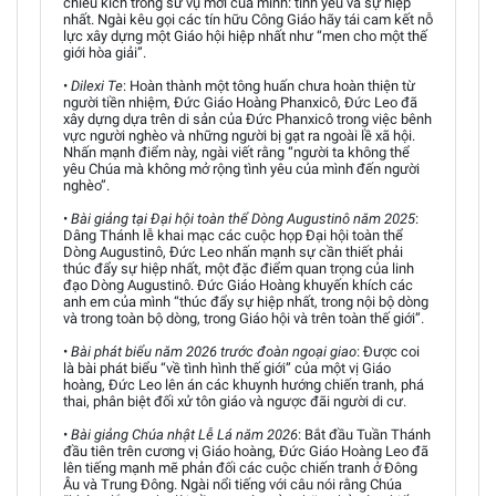
chiều kích trong sứ vụ mới của mình: tình yêu và sự hiệp
nhất. Ngài kêu gọi các tín hữu Công Giáo hãy tái cam kết nỗ
lực xây dựng một Giáo hội hiệp nhất như “men cho một thế
giới hòa giải”.
•
Dilexi Te
: Hoàn thành một tông huấn chưa hoàn thiện từ
người tiền nhiệm, Đức Giáo Hoàng Phanxicô, Đức Leo đã
xây dựng dựa trên di sản của Đức Phanxicô trong việc bênh
vực người nghèo và những người bị gạt ra ngoài lề xã hội.
Nhấn mạnh điểm này, ngài viết rằng “người ta không thể
yêu Chúa mà không mở rộng tình yêu của mình đến người
nghèo”.
•
Bài giảng tại Đại hội toàn thể Dòng Augustinô năm 2025
:
Dâng Thánh lễ khai mạc các cuộc họp Đại hội toàn thể
Dòng Augustinô, Đức Leo nhấn mạnh sự cần thiết phải
thúc đẩy sự hiệp nhất, một đặc điểm quan trọng của linh
đạo Dòng Augustinô. Đức Giáo Hoàng khuyến khích các
anh em của mình “thúc đẩy sự hiệp nhất, trong nội bộ dòng
và trong toàn bộ dòng, trong Giáo hội và trên toàn thế giới”.
•
Bài phát biểu năm 2026 trước đoàn ngoại giao
: Được coi
là bài phát biểu “về tình hình thế giới” của một vị Giáo
hoàng, Đức Leo lên án các khuynh hướng chiến tranh, phá
thai, phân biệt đối xử tôn giáo và ngược đãi người di cư.
•
Bài giảng Chúa nhật Lễ Lá năm 2026
: Bắt đầu Tuần Thánh
đầu tiên trên cương vị Giáo hoàng, Đức Giáo Hoàng Leo đã
lên tiếng mạnh mẽ phản đối các cuộc chiến tranh ở Đông
Âu và Trung Đông. Ngài nổi tiếng với câu nói rằng Chúa