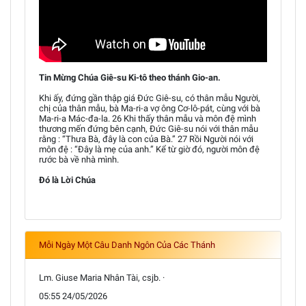
Tin Mừng Chúa Giê-su Ki-tô theo thánh Gio-an.
Khi ấy, đứng gần thập giá Đức Giê-su, có thân mẫu Người,
chị của thân mẫu, bà Ma-ri-a vợ ông Cơ-lô-pát, cùng với bà
Ma-ri-a Mác-đa-la. 26 Khi thấy thân mẫu và môn đệ mình
thương mến đứng bên cạnh, Đức Giê-su nói với thân mẫu
rằng : “Thưa Bà, đây là con của Bà.” 27 Rồi Người nói với
môn đệ : “Đây là mẹ của anh.” Kể từ giờ đó, người môn đệ
rước bà về nhà mình.
Đó là Lời Chúa
Mỗi Ngày Một Câu Danh Ngôn Của Các Thánh
Lm. Giuse Maria Nhân Tài, csjb. ·
05:55 24/05/2026