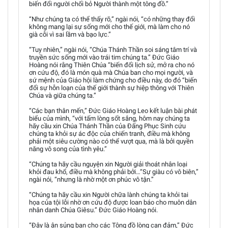
biến đổi người chối bỏ Người thành một tông đồ.”
“Như chúng ta có thể thấy rõ,” ngài nói, “có những thay đổi
không mang lại sự sống mới cho thế giới, mà làm cho nó
già cỗi vì sai lầm và bạo lực.”
“Tuy nhiên,” ngài nói, “Chúa Thánh Thần soi sáng tâm trí và
truyền sức sống mới vào trái tim chúng ta.” Đức Giáo
Hoàng nói rằng Thiên Chúa “biến đổi lịch sử, mở ra cho nó
ơn cứu độ, đó là món quà mà Chúa ban cho mọi người, và
sứ mệnh của Giáo hội làm chứng cho điều này, do đó “biến
đổi sự hỗn loạn của thế giới thành sự hiệp thông với Thiên
Chúa và giữa chúng ta.”
“Các bạn thân mến,” Đức Giáo Hoàng Leo kết luận bài phát
biểu của mình, “với tấm lòng sốt sắng, hôm nay chúng ta
hãy cầu xin Chúa Thánh Thần của Đấng Phục Sinh cứu
chúng ta khỏi sự ác độc của chiến tranh, điều mà không
phải một siêu cường nào có thể vượt qua, mà là bởi quyền
năng vô song của tình yêu.”
“Chúng ta hãy cầu nguyện xin Người giải thoát nhân loại
khỏi đau khổ, điều mà không phải bởi…“Sự giàu có vô biên,”
ngài nói, “nhưng là nhờ một ơn phúc vô tận.”
“Chúng ta hãy cầu xin Người chữa lành chúng ta khỏi tai
họa của tội lỗi nhờ ơn cứu độ được loan báo cho muôn dân
nhân danh Chúa Giêsu.” Đức Giáo Hoàng nói.
“Đây là ân sủng ban cho các Tông đồ lòng can đảm,” Đức