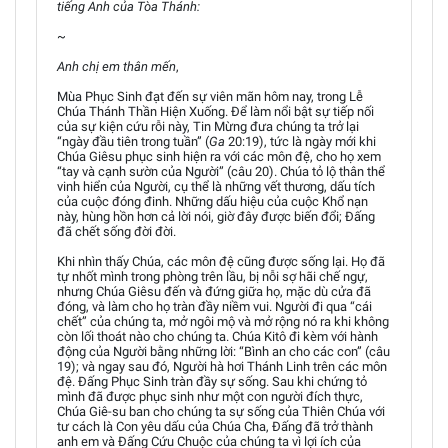
tiếng Anh của Tòa Thánh:
~
Anh chị em thân mến
,
Mùa Phục Sinh đạt đến sự viên mãn hôm nay, trong Lễ
Chúa Thánh Thần Hiện Xuống. Để làm nổi bật sự tiếp nối
của sự kiện cứu rỗi này, Tin Mừng đưa chúng ta trở lại
“ngày đầu tiên trong tuần” (
Ga
20:19), tức là ngày mới khi
Chúa Giêsu phục sinh hiện ra với các môn đệ, cho họ xem
“tay và cạnh sườn của Người” (câu 20). Chúa tỏ lộ thân thể
vinh hiển của Người, cụ thể là những vết thương, dấu tích
của cuộc đóng đinh. Những dấu hiệu của cuộc Khổ nạn
này, hùng hồn hơn cả lời nói, giờ đây được biến đổi; Đấng
đã chết sống đời đời.
Khi nhìn thấy Chúa, các môn đệ cũng được sống lại. Họ đã
tự nhốt mình trong phòng trên lầu, bị nỗi sợ hãi chế ngự,
nhưng Chúa Giêsu đến và đứng giữa họ, mặc dù cửa đã
đóng, và làm cho họ tràn đầy niềm vui. Người đi qua “cái
chết” của chúng ta, mở ngôi mộ và mở rộng nó ra khi không
còn lối thoát nào cho chúng ta. Chúa Kitô đi kèm với hành
động của Người bằng những lời: “Bình an cho các con” (câu
19); và ngay sau đó, Người hà hơi Thánh Linh trên các môn
đệ. Đấng Phục Sinh tràn đầy sự sống. Sau khi chứng tỏ
mình đã được phục sinh như một con người đích thực,
Chúa Giê-su ban cho chúng ta sự sống của Thiên Chúa với
tư cách là Con yêu dấu của Chúa Cha, Đấng đã trở thành
anh em và Đấng Cứu Chuộc của chúng ta vì lợi ích của