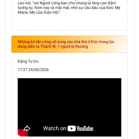
Leo nói, “xin Người cũng ban cho chúng ta lòng can đảm
tương tự, hôm nay và mãi mãi, nhờ sự cầu bầu của Đức Mẹ
Maria, Mẹ của Giáo Hội.”
Những kẻ tấn công nổ súng vào nhà thờ ở Đức trong lúc
đang diễn ra Thánh lễ; 1 người bị thương
Đặng Tự Do
17:27 24/05/2026