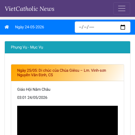
VietCatholic News
Ngày 24-05-2026
Phụng Vụ - Mục Vụ
Ngày 25/05: Di chúc của Chúa Giêsu – Lm. Vinh-sơn
Nguyễn Văn Định, CS
Giáo Hội Năm Châu
03:01 24/05/2026