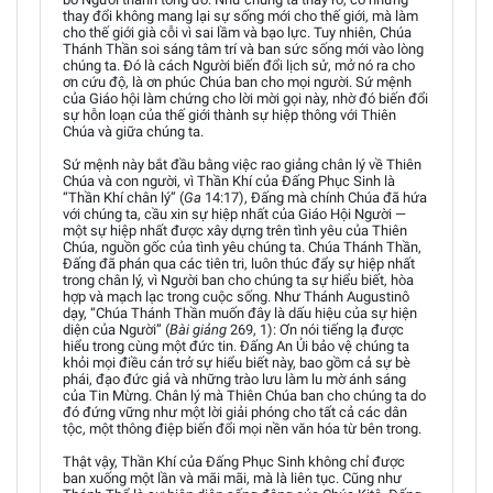
thay đổi không mang lại sự sống mới cho thế giới, mà làm
cho thế giới già cỗi vì sai lầm và bạo lực. Tuy nhiên, Chúa
Thánh Thần soi sáng tâm trí và ban sức sống mới vào lòng
chúng ta. Đó là cách Người biến đổi lịch sử, mở nó ra cho
ơn cứu độ, là ơn phúc Chúa ban cho mọi người. Sứ mệnh
của Giáo hội làm chứng cho lời mời gọi này, nhờ đó biến đổi
sự hỗn loạn của thế giới thành sự hiệp thông với Thiên
Chúa và giữa chúng ta.
Sứ mệnh này bắt đầu bằng việc rao giảng chân lý về Thiên
Chúa và con người, vì Thần Khí của Đấng Phục Sinh là
“Thần Khí chân lý” (
Ga
14:17), Đấng mà chính Chúa đã hứa
với chúng ta, cầu xin sự hiệp nhất của Giáo Hội Người —
một sự hiệp nhất được xây dựng trên tình yêu của Thiên
Chúa, nguồn gốc của tình yêu chúng ta. Chúa Thánh Thần,
Đấng đã phán qua các tiên tri, luôn thúc đẩy sự hiệp nhất
trong chân lý, vì Người ban cho chúng ta sự hiểu biết, hòa
hợp và mạch lạc trong cuộc sống. Như Thánh Augustinô
dạy, “Chúa Thánh Thần muốn đây là dấu hiệu của sự hiện
diện của Người” (
Bài giảng
269, 1): Ơn nói tiếng lạ được
hiểu trong cùng một đức tin. Đấng An Ủi bảo vệ chúng ta
khỏi mọi điều cản trở sự hiểu biết này, bao gồm cả sự bè
phái, đạo đức giả và những trào lưu làm lu mờ ánh sáng
của Tin Mừng. Chân lý mà Thiên Chúa ban cho chúng ta do
đó đứng vững như một lời giải phóng cho tất cả các dân
tộc, một thông điệp biến đổi mọi nền văn hóa từ bên trong.
Thật vậy, Thần Khí của Đấng Phục Sinh không chỉ được
ban xuống một lần và mãi mãi, mà là liên tục. Cũng như