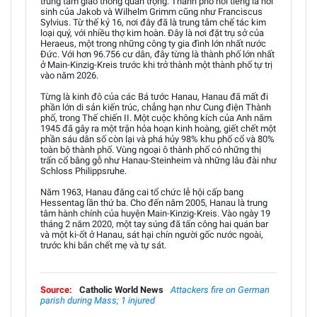
trung tâm giao thông quan trọng. Thành phố nổi tiếng là nơi
sinh của Jakob và Wilhelm Grimm cũng như Franciscus
Sylvius. Từ thế kỷ 16, nơi đây đã là trung tâm chế tác kim
loại quý, với nhiều thợ kim hoàn. Đây là nơi đặt trụ sở của
Heraeus, một trong những công ty gia đình lớn nhất nước
Đức. Với hơn 96.756 cư dân, đây từng là thành phố lớn nhất
ở Main-Kinzig-Kreis trước khi trở thành một thành phố tự trị
vào năm 2026.
Từng là kinh đô của các Bá tước Hanau, Hanau đã mất đi
phần lớn di sản kiến trúc, chẳng hạn như Cung điện Thành
phố, trong Thế chiến II. Một cuộc không kích của Anh năm
1945 đã gây ra một trận hỏa hoạn kinh hoàng, giết chết một
phần sáu dân số còn lại và phá hủy 98% khu phố cổ và 80%
toàn bộ thành phố. Vùng ngoại ô thành phố có những thị
trấn cổ bằng gỗ như Hanau-Steinheim và những lâu đài như
Schloss Philippsruhe.
Năm 1963, Hanau đăng cai tổ chức lễ hội cấp bang
Hessentag lần thứ ba. Cho đến năm 2005, Hanau là trung
tâm hành chính của huyện Main-Kinzig-Kreis. Vào ngày 19
tháng 2 năm 2020, một tay súng đã tấn công hai quán bar
và một ki-ốt ở Hanau, sát hại chín người gốc nước ngoài,
trước khi bắn chết mẹ và tự sát.
Source:
Catholic World News
Attackers fire on German
parish during Mass; 1 injured