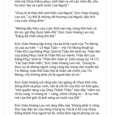
mới mà Chúa Giêsu phục sinh hiện ra với các môn đệ, cho
họ xem ‘tay và cạnh sườn của Người’.”
“Chúa tỏ lộ thân thể vinh hiển của Người,” Đức Giáo Hoàng
Leo nói, “cụ thể là những vết thương của Người, dấu tích
của cuộc đóng đinh.”
“Những dấu hiệu của cuộc Khổ nạn này, hùng hồn hơn cả
lời nói, giờ đây được biến đổi,” Đức Giáo Hoàng Leo nói,
“Đấng đã chết sống đời đời.”
Đức Giáo Hoàng tập trung vào ba khía cạnh của Tin Mừng
và của sự kiện – Lễ Ngũ Tuần – mà Tin Mừng thuật lại:
Thần Khí của Đấng Phục Sinh là Thần Khí bình an; Thần Khí
của Đấng Phục Sinh là Thần Khí sứ mệnh; Thần Khí của
Đấng Phục Sinh là “Thần Khí chân lý” (như trong
Ga
14:17).
“Các bạn thân mến,” Đức Giáo Hoàng Leo nói, “chúng ta
thực sự là những người cùng cộng tác trong việc truyền bá
Tin Mừng: toàn thể Giáo Hội là nhân vật chính của Tin
Mừng, chứ không phải chỉ là người bảo vệ nó.”
Đức Giáo Hoàng nói rằng việc rao giảng về Chúa Kitô chịu
đóng đinh và phục sinh, vốn là cốt lõi của đức tin Kitô giáo,
“nhờ quyền năng của Chúa Thánh Thần,” tràn đầy “niềm vui
và hy vọng, vì chúng ta — vâng, chính chúng ta — là sự mới
mẻ của thế giới, là ánh sáng và muối của đất.”
Đức Giáo Hoàng Leo nói rằng điều này “không phải vì công
đức hay đặc ân của riêng chúng ta, mà là vì lời của Chúa,
Đấng thánh hóa người tội lỗi, chữa lành người phong cùi và