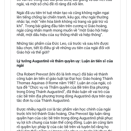
ngài, và một số chủ đề rõ ràng đã nổi lên.
Ngài đã ưu tiên trí tuệ nhân tạo và cũng không ngần ngại
lên tiếng chống lại chiến tranh, kêu gọi, như ngài thường
nhắc lại, một “nền hòa bình không vũ trang và giải trừ vũ
khí”. Trong bài giảng đầu tiên trên cương vị Giáo hoàng,
ngài cũng nhấn mạnh mong muốn về “một Giáo hội hiệp
nhất, một dấu hiệu của sự thống nhất và hiệp thông”.
Những tác phẩm của Đức Leo, cả trước và sau khi được
bầu chọn, tiết lộ điều gì về những ưu tiên của ngài đối với
Giáo hội và thế giới?
Lý tưởng Augustinô về thẩm quyền uy: Luận án tiến sĩ của
ngài
Cha Robert Prevost (khi đó là linh mục) đã bảo vệ thành
công luận án tiến sĩ giáo luật tại Đại học Giáo hoàng Thánh
Thomas Aquinas ở Rome năm 1987. Luận án của ngài, có
tựa đề “Chức vụ và Thẩm quyền của Bề trên Địa phương
trong Dòng Thánh Augustinô”, đã thảo luận về vai trò của
các bề trên địa phương trong dòng Augustinô dựa trên quy
tắc đơn tu của Thánh Augustinô.
Được nhiều người coi là tác phẩm văn học chính của ngài
trước khi trở thành Giáo hoàng, Cha Prevost lập luận rằng
quyền hạn của các bề trên trong dòng Augustinô phải phục
vụ lợi ích chung của toàn thể cộng đồng. Luận án cũng làm
rõ quyền lực pháp lý của các bề trên và tuyên bố rằng họ