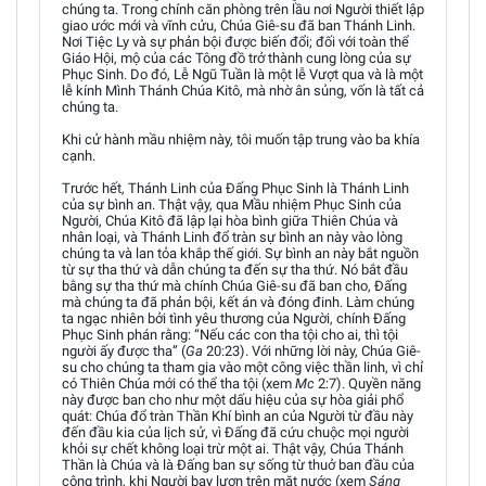
chúng ta. Trong chính căn phòng trên lầu nơi Người thiết lập
giao ước mới và vĩnh cửu, Chúa Giê-su đã ban Thánh Linh.
Nơi Tiệc Ly và sự phản bội được biến đổi; đối với toàn thể
Giáo Hội, mộ của các Tông đồ trở thành cung lòng của sự
Phục Sinh. Do đó, Lễ Ngũ Tuần là một lễ Vượt qua và là một
lễ kính Mình Thánh Chúa Kitô, mà nhờ ân sủng, vốn là tất cả
chúng ta.
Khi cử hành mầu nhiệm này, tôi muốn tập trung vào ba khía
cạnh.
Trước hết, Thánh Linh của Đấng Phục Sinh là Thánh Linh
của sự bình an. Thật vậy, qua Mầu nhiệm Phục Sinh của
Người, Chúa Kitô đã lập lại hòa bình giữa Thiên Chúa và
nhân loại, và Thánh Linh đổ tràn sự bình an này vào lòng
chúng ta và lan tỏa khắp thế giới. Sự bình an này bắt nguồn
từ sự tha thứ và dẫn chúng ta đến sự tha thứ. Nó bắt đầu
bằng sự tha thứ mà chính Chúa Giê-su đã ban cho, Đấng
mà chúng ta đã phản bội, kết án và đóng đinh. Làm chúng
ta ngạc nhiên bởi tình yêu thương của Người, chính Đấng
Phục Sinh phán rằng: “Nếu các con tha tội cho ai, thì tội
người ấy được tha” (
Ga
20:23). Với những lời này, Chúa Giê-
su cho chúng ta tham gia vào một công việc thần linh, vì chỉ
có Thiên Chúa mới có thể tha tội (xem
Mc
2:7). Quyền năng
này được ban cho như một dấu hiệu của sự hòa giải phổ
quát: Chúa đổ tràn Thần Khí bình an của Người từ đầu này
đến đầu kia của lịch sử, vì Đấng đã cứu chuộc mọi người
khỏi sự chết không loại trừ một ai. Thật vậy, Chúa Thánh
Thần là Chúa và là Đấng ban sự sống từ thuở ban đầu của
công trình, khi Người bay lượn trên mặt nước (xem
Sáng