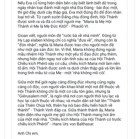
Nếu Eva cũ từng hiện diện bên cây biết lành biết dữ trong
ngày nhân loại đánh mất ngôi nhà Địa Đàng - bài đọc một,
thì giờ đây, dưới cây thập giá, Eva mới đứng đó để đón nhân
loại trở về. Từ cạnh sườn Đấng chịu đóng đinh, Hội Thánh
được sinh ra và đã có một người mẹ. “Maria là Mẹ Hội
Thánh vì Mẹ là Mẹ Đức Kitô!” - Phaolô VI.
Gioan viết, người môn đệ “rước bà về nhà mình”. Động từ
Hy Lạp elaben không chỉ có nghĩa “đưa về”, nhưng còn là
“đón nhận”; nghĩa là Maria được trao cho người môn đệ
như một gia sản đức tin. Vì thế, Maria không đứng ngoài
mầu nhiệm Hội Thánh như một yếu tố đạo đức phụ thêm,
nhưng hiện diện ngay nơi căn tính sâu xa của Hội Thánh.
Chiều kích Phêrô xây cơ cấu; chiều kích Maria mới làm nên
tổ ấm. Hội Thánh được sinh ra dưới chân thập giá và lớn lên
trong tình mẫu tử của Mẹ - một ‘nhà không mồ côi’.
Giữa một thế giới ngày càng đông đúc nhưng cũng ngày
càng cô độc, con người vẫn khao khát một nơi để thuộc về.
Hội Thánh không chỉ là một cơ cấu tôn giáo, nhưng là
“Giêrusalem mới”, là ngôi nhà nơi con người thôi lưu lạc và
học lại cách thuộc về nhau; và muôn dân sẽ hát lên “Thành
của Thiên Chúa hỡi, thiên hạ nói bao điều hiển hách về
thành!” - Thánh Vịnh đáp ca. Giữa thành thánh ấy, Maria
hiện diện như người mẹ giữ cho Hội Thánh mang hơi ấm
của một mái nhà. “Chiều kích Maria của Hội Thánh có trước
chiều kích Phêrô!” - Hans Urs von Balthasar.
Anh Chị em,