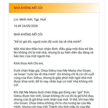
NHÀ KHÔNG MỒ CÔI
Lm. Minh Anh, Tgp. Huế
16:49 24/05/2026
NHÀ KHÔNG MỒ CÔI
“Kể từ giờ đó, người môn đệ rước bà về nhà mình!”.
Một nhà tâm thần học nhận định: điều giúp một đứa trẻ lớn
lên không chỉ là mái nhà, nhưng là sự hiện diện dịu dàng và
bảo bọc của một người mẹ.
Kính thưa Anh Chị em,
Dưới chân thập giá, Chúa Giêsu trao Mẹ Maria cho Gioan;
và Gioan “rước bà về nhà mình”. Đó không chỉ là cử chỉ cuối
cùng của Đức Giêsu, nhưng là giây phút một ngôi nhà mới
được khai sinh; để từ nay, nhân loại có một ‘nhà không mồ
côi’.
Khi đặt Mẹ Maria dưới chân thập giá đúng vào “giờ” Đức
Giêsu được tôn vinh, Gioan không chỉ coi đó là giờ khổ đau,
nhưng còn là giờ khai sinh nhân loại mới. Vì thế, khi trao Mẹ
cho Gioan, Chúa Giêsu không chỉ lo cho tương lai của Mẹ
mình, nhưng còn trao Hội Thánh cho tình mẫu tử của Mẹ.