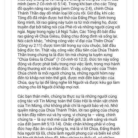
mình (xem
2 Cô-rinh-tô
5:14). Trong khi ban cho các Tông
đồ quyền năng rao giảng (xem
Công vụ
2:4), chính Chúa
Thánh Thần dạy dỗ nhân loại lời cứu rỗi. Giờ đây, khi các
Tông đồ đã nhận được hơi thở của Đấng Phục Sinh trong
lòng mình, lời rao giảng này tuôn ra từ môi miệng họ, được
truyền đạt bởi tiếng nói của Phê-rô và những người cùng với
ngài. Ngay trong ngày Lễ Ngũ Tuần, Các Tông đồ bắt đầu
rao giảng về Chúa Giêsu, Đấng chịu đóng đinh và sống lại.
Nói cách khác, “những công việc vĩ đại của Thiên Chúa”
(
Công vụ
2:11) được tóm tắt trong sự cứu chuộc, bắt đầu
bằng đức tin. Thật vậy, công việc đầu tiên của Chúa Thánh
Thần trong chúng ta là đức tin mà chúng ta tuyên xưng:
“Chúa Giêsu là Chúa!” (
1 Cô-rinh-tô
12:3). Đức tin này sống
động và được phát biểu trong mọi việc lành, trong mọi hành
động thương xót và nhân đức. Vì vậy, công việc của Thiên
Chúa chính là mỗi người chúng ta, những người hôm nay
đến từ khắp nơi trên thế giới, được mời đến bàn tiệc của
Chúa, quy tụ lại để lắng nghe lời Người và được kêu gọi làm
chứng cho lời Người ở khắp mọi nơi.
Các bạn thân mến, chúng ta thực sự là những người cùng
cộng tác với Tin Mừng: toàn thể Giáo Hội là nhân vật chính
của Tin Mừng, chứ không phải chỉ là người bảo vệ nó. Nhờ
quyền năng của Chúa Thánh Thần, lời rao giảng của chúng
ta tràn đầy niềm vui và hy vọng, vì chúng ta – vâng, chính
chúng ta – là sự mới mẻ của thế giới, là ánh sáng và muối
của đất (xem
Mt
5:13-14). Chắc chắn không phải vì công
đức hay đặc ân của chúng ta, mà là vì lời Chúa, Đấng thánh
hóa người tội lỗi, chữa lành người phong cùi và biến kẻ chối
bỏ Người thành tông đồ. Như chúng ta thấy rõ, có những