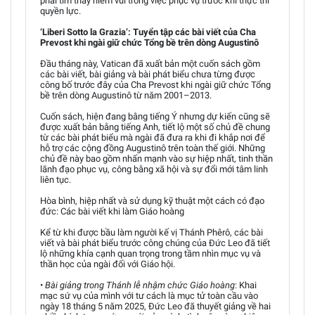
phải tìm thấy niềm vui trong việc phục vụ trước khi thực thi
quyền lực.
‘Liberi Sotto la Grazia’: Tuyển tập các bài viết của Cha
Prevost khi ngài giữ chức Tổng bề trên dòng Augustinô
Đầu tháng này, Vatican đã xuất bản một cuốn sách gồm
các bài viết, bài giảng và bài phát biểu chưa từng được
công bố trước đây của Cha Prevost khi ngài giữ chức Tổng
bề trên dòng Augustinô từ năm 2001–2013.
Cuốn sách, hiện đang bằng tiếng Ý nhưng dự kiến cũng sẽ
được xuất bản bằng tiếng Anh, tiết lộ một số chủ đề chung
từ các bài phát biểu mà ngài đã đưa ra khi đi khắp nơi để
hỗ trợ các cộng đồng Augustinô trên toàn thế giới. Những
chủ đề này bao gồm nhấn mạnh vào sự hiệp nhất, tinh thần
lãnh đạo phục vụ, công bằng xã hội và sự đổi mới tâm linh
liên tục.
Hòa bình, hiệp nhất và sử dụng kỹ thuật một cách có đạo
đức: Các bài viết khi làm Giáo hoàng
Kể từ khi được bầu làm người kế vị Thánh Phêrô, các bài
viết và bài phát biểu trước công chúng của Đức Leo đã tiết
lộ những khía cạnh quan trọng trong tầm nhìn mục vụ và
thần học của ngài đối với Giáo hội.
•
Bài giảng trong Thánh lễ nhậm chức Giáo hoàng
: Khai
mạc sứ vụ của mình với tư cách là mục tử toàn cầu vào
ngày 18 tháng 5 năm 2025, Đức Leo đã thuyết giảng về hai