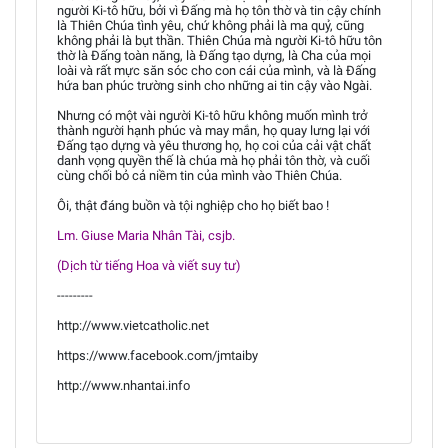
người Ki-tô hữu, bởi vì Đấng mà họ tôn thờ và tin cậy chính
là Thiên Chúa tình yêu, chứ không phải là ma quỷ, cũng
không phải là bụt thần. Thiên Chúa mà người Ki-tô hữu tôn
thờ là Đấng toàn năng, là Đấng tạo dựng, là Cha của mọi
loài và rất mực săn sóc cho con cái của mình, và là Đấng
hứa ban phúc trường sinh cho những ai tin cậy vào Ngài.
Nhưng có một vài người Ki-tô hữu không muốn mình trở
thành người hạnh phúc và may mắn, họ quay lưng lại với
Đấng tạo dựng và yêu thương họ, họ coi của cải vật chất
danh vọng quyền thế là chúa mà họ phải tôn thờ, và cuối
cùng chối bỏ cả niềm tin của mình vào Thiên Chúa.
Ôi, thật đáng buồn và tội nghiệp cho họ biết bao !
Lm. Giuse Maria Nhân Tài, csjb.
(Dịch từ tiếng Hoa và viết suy tư)
---------
http://www.vietcatholic.net
https://www.facebook.com/jmtaiby
http://www.nhantai.info