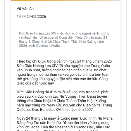
Vũ Văn An
14:44 24/05/2026
Đức Giáo Hoàng Leo XIV chào đón những người hành hương
và khách du lịch từ cửa sổ Cung điện Tông đồ vào ngày 24
tháng 5, Chúa Nhật Lễ Chúa Thánh Thần Hiện Xuống năm
2026. Ảnh ©Vatican Media
Theo tạp chí Crux, trong bản tin ngày 24 tháng 5 năm 2026,
Đức Giáo Hoàng Leo XIV đã cầu nguyện cho Trung Quốc
vào Chúa nhật, tưởng nhớ các nạn nhân của vụ nổ chết
người trong một mỏ than và kêu gọi các tín hữu trên toàn
thế giới cùng cầu nguyện đặc biệt cho các tín hữu Công
Giáo của đất nước này.
Đức Giáo Hoàng đã đưa ra lời kêu gọi này trong bài phát
biểu sau khi đọc kinh Lạy Nữ Vương Thiên Đàng truyền
thống vào Chúa Nhật Lễ Chúa Thánh Thần Hiện Xuống,
năm nay trùng với Ngày Cầu nguyện cho Giáo hội tại Trung
Quốc, do Đức Benedict XVI thiết lập năm 2007.
Ngày 24 tháng 5 là ngày lễ tưởng niệm Đức Trinh Nữ Maria,
Đấng Phụ Trợ các Kitô hữu, “được tôn kính với lòng sùng
kính lớn lao tại Đền thờ Sheshan ở Thượng Hải”, như Đức