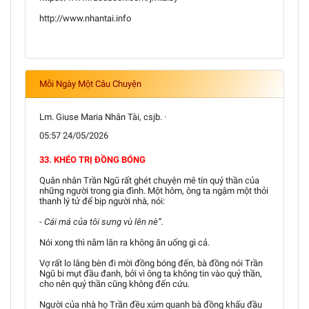
http://www.nhantai.info
Mỗi Ngày Một Câu Chuyện
Lm. Giuse Maria Nhân Tài, csjb. ·
05:57 24/05/2026
33. KHÉO TRỊ ĐỒNG BÓNG
Quân nhân Trần Ngũ rất ghét chuyện mê tín quỷ thần của
những người trong gia đình. Một hôm, ông ta ngậm một thỏi
thanh lý tử để bịp người nhà, nói:
- Cái má của tôi sưng vù lên nè”.
Nói xong thì nằm lăn ra không ăn uống gì cả.
Vợ rất lo lắng bèn đi mời đồng bóng đến, bà đồng nói Trần
Ngũ bi mụt đầu đanh, bởi vì ông ta không tin vào quỷ thần,
cho nên quỷ thần cũng không đến cứu.
Người của nhà họ Trần đều xúm quanh bà đồng khấu đầu