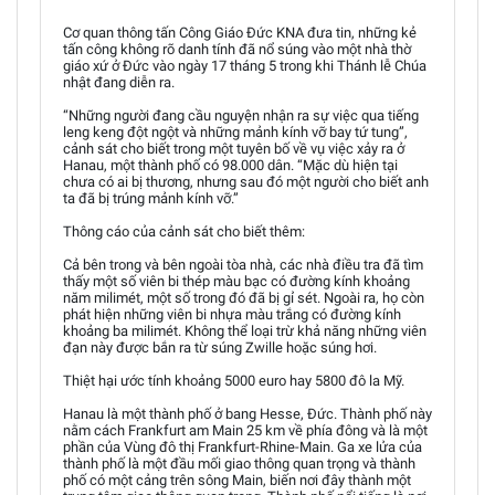
Cơ quan thông tấn Công Giáo Đức KNA đưa tin, những kẻ
tấn công không rõ danh tính đã nổ súng vào một nhà thờ
giáo xứ ở Đức vào ngày 17 tháng 5 trong khi Thánh lễ Chúa
nhật đang diễn ra.
“Những người đang cầu nguyện nhận ra sự việc qua tiếng
leng keng đột ngột và những mảnh kính vỡ bay tứ tung”,
cảnh sát cho biết trong một tuyên bố về vụ việc xảy ra ở
Hanau, một thành phố có 98.000 dân. “Mặc dù hiện tại
chưa có ai bị thương, nhưng sau đó một người cho biết anh
ta đã bị trúng mảnh kính vỡ.”
Thông cáo của cảnh sát cho biết thêm:
Cả bên trong và bên ngoài tòa nhà, các nhà điều tra đã tìm
thấy một số viên bi thép màu bạc có đường kính khoảng
năm milimét, một số trong đó đã bị gỉ sét. Ngoài ra, họ còn
phát hiện những viên bi nhựa màu trắng có đường kính
khoảng ba milimét. Không thể loại trừ khả năng những viên
đạn này được bắn ra từ súng Zwille hoặc súng hơi.
Thiệt hại ước tính khoảng 5000 euro hay 5800 đô la Mỹ.
Hanau là một thành phố ở bang Hesse, Đức. Thành phố này
nằm cách Frankfurt am Main 25 km về phía đông và là một
phần của Vùng đô thị Frankfurt-Rhine-Main. Ga xe lửa của
thành phố là một đầu mối giao thông quan trọng và thành
phố có một cảng trên sông Main, biến nơi đây thành một