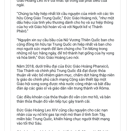
Giáo Hoàng Leo XIV đã nhắc lại trong bài phát biểu của
ngài.
“Chúng ta hãy hiệp nhất lời cầu nguyện của mình với các tín
hữu Công Giáo Trung Quốc,” Đức Giáo Hoàng nói, “như một
dấu hiệu của tình yêu thương dành cho họ và sự hiệp thông
của họ với Giáo hội hoàn vũ và với Người kế vị Thánh
Phêrô.”
“Nguyện xin sự cầu bầu của Nữ Vương Thiên Quốc ban cho
cộng đồng tín hữu tại Trung Quốc ơn hiệp nhất và ban cho
mọi người sức mạnh để làm chứng cho Tin Mừng trong
những nỗ lực hằng ngày, để trở thành hạt giống của hy vọng
và hòa bình,” Đức Giáo Hoàng Leo nói.
Năm 2018, dưới triều đại của Đức Giáo Hoàng Phanxicô,
Tòa Thánh và chính phủ Trung Quốc đã đạt được thỏa
thuận về việc bổ nhiệm giám mục, chấm dứt hàng thập niên
ly giáo do chính phủ cách mạng Cộng sản thiết lập một
Giáo hội song song được nhà nước công nhận và bắt đầu
đàn áp các giáo sĩ và giáo dân vẫn trung thành với Rôma.
Các điều khoản của thỏa thuận đó vẫn còn mơ hồ, và bản
thân thỏa thuận đó vẫn tiếp tục gây tranh cãi.
Đức Giáo Hoàng Leo XIV cũng cầu nguyện cho các nạn
nhân của vụ nổ khí gas tại một mỏ than ở tỉnh Sơn Tây,
miền bắc Trung Quốc, khiến hàng chục người thiệt mạng
vào tối thứ Sáu.