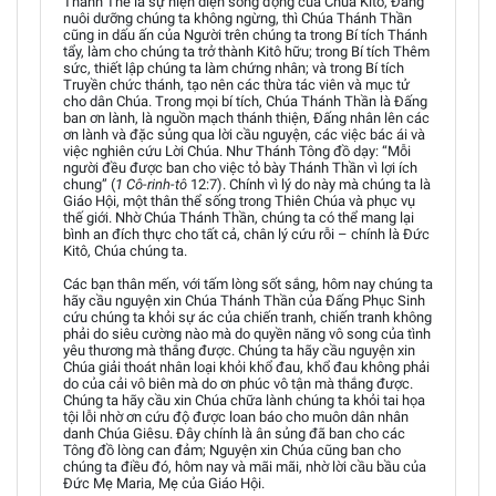
Thánh Thể là sự hiện diện sống động của Chúa Kitô, Đấng
nuôi dưỡng chúng ta không ngừng, thì Chúa Thánh Thần
cũng in dấu ấn của Người trên chúng ta trong Bí tích Thánh
tẩy, làm cho chúng ta trở thành Kitô hữu; trong Bí tích Thêm
sức, thiết lập chúng ta làm chứng nhân; và trong Bí tích
Truyền chức thánh, tạo nên các thừa tác viên và mục tử
cho dân Chúa. Trong mọi bí tích, Chúa Thánh Thần là Đấng
ban ơn lành, là nguồn mạch thánh thiện, Đấng nhân lên các
ơn lành và đặc sủng qua lời cầu nguyện, các việc bác ái và
việc nghiên cứu Lời Chúa. Như Thánh Tông đồ dạy: “Mỗi
người đều được ban cho việc tỏ bày Thánh Thần vì lợi ích
chung” (
1 Cô-rinh-tô
12:7). Chính vì lý do này mà chúng ta là
Giáo Hội, một thân thể sống trong Thiên Chúa và phục vụ
thế giới. Nhờ Chúa Thánh Thần, chúng ta có thể mang lại
bình an đích thực cho tất cả, chân lý cứu rỗi – chính là Đức
Kitô, Chúa chúng ta.
Các bạn thân mến, với tấm lòng sốt sắng, hôm nay chúng ta
hãy cầu nguyện xin Chúa Thánh Thần của Đấng Phục Sinh
cứu chúng ta khỏi sự ác của chiến tranh, chiến tranh không
phải do siêu cường nào mà do quyền năng vô song của tình
yêu thương mà thắng được. Chúng ta hãy cầu nguyện xin
Chúa giải thoát nhân loại khỏi khổ đau, khổ đau không phải
do của cải vô biên mà do ơn phúc vô tận mà thắng được.
Chúng ta hãy cầu xin Chúa chữa lành chúng ta khỏi tai họa
tội lỗi nhờ ơn cứu độ được loan báo cho muôn dân nhân
danh Chúa Giêsu. Đây chính là ân sủng đã ban cho các
Tông đồ lòng can đảm; Nguyện xin Chúa cũng ban cho
chúng ta điều đó, hôm nay và mãi mãi, nhờ lời cầu bầu của
Đức Mẹ Maria, Mẹ của Giáo Hội.