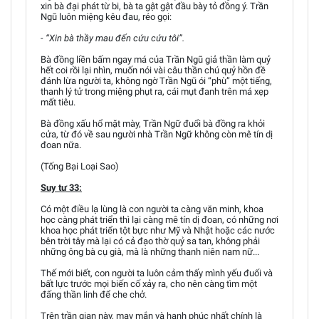
xin bà đại phát từ bi, bà ta gật gật đầu bày tỏ đồng ý. Trần
Ngũ luôn miệng kêu đau, réo gọi:
- “Xin bà thầy mau đến cứu cứu tôi”.
Bà đồng liền bấm ngay má của Trần Ngũ giả thần làm quỷ
hết coi rồi lại nhìn, muốn nói vài câu thần chú quỷ hồn đề
đánh lừa người ta, không ngờ Trần Ngũ ói “phù” một tiếng,
thanh lý tử trong miệng phụt ra, cái mụt đanh trên má xẹp
mất tiêu.
Bà đồng xấu hổ mặt mày, Trần Ngữ đuổi bà đồng ra khỏi
cửa, từ đó về sau người nhà Trần Ngữ không còn mê tín dị
đoan nữa.
(Tống Bại Loại Sao)
Suy tư 33:
Có một điều lạ lùng là con người ta càng văn minh, khoa
học càng phát triển thì lại càng mê tín dị đoan, có những nơi
khoa học phát triển tột bực như Mỹ và Nhật hoặc các nước
bên trời tây mà lại có cả đạo thờ quỷ sa tan, không phải
những ông bà cụ già, mà là những thanh niên nam nữ...
Thế mới biết, con người ta luôn cảm thấy mình yếu đuối và
bất lực trước mọi biến cố xảy ra, cho nên càng tìm một
đấng thần linh để che chở.
Trên trần gian này, may mắn và hạnh phúc nhất chính là