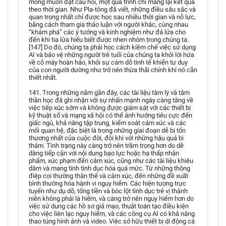
mong muốn đặt câu hỏi, một quá trình chỉ mang lại kết quả
theo thời gian. Như Pla-tông đã viết, những điều sâu sắc và
quan trọng nhất chỉ được học sau nhiều thời gian và nỗ lực,
bằng cách tham gia thảo luận với người khác, cùng nhau
“khám phá” các ý tưởng và kinh nghiệm như đá lửa cho
đến khi tia lửa hiểu biết được nhen nhóm trong chúng ta.
[147] Do đó, chúng ta phải học cách kiềm chế việc sử dụng
AI và bảo vệ những người trẻ tuổi của chúng ta khỏi lời hứa
về cỗ máy hoàn hảo, khỏi sự cám dỗ tinh tế khiến tư duy
của con người dường như trở nên thừa thãi chính khi nó cần
thiết nhất.
141. Trong những năm gần đây, các tài liệu tâm lý và tâm
thần học đã ghi nhận với sự nhấn mạnh ngày càng tăng về
việc tiếp xúc sớm và không được giám sát với các thiết bị
kỹ thuật số và mạng xã hội có thể ảnh hưởng tiêu cực đến
giấc ngủ, khả năng tập trung, kiểm soát cảm xúc và các
mối quan hệ, đặc biệt là trong những giai đoạn dễ bị tổn
thương nhất của cuộc đời, đôi khi với những hậu quả bi
thảm. Tình trạng này càng trở nên trầm trọng hơn do dễ
dàng tiếp cận với nội dung bạo lực hoặc hạ thấp nhân
phẩm, xúc phạm đến cảm xúc, cũng như các tài liệu khiêu
dâm và mang tính tình dục hóa quá mức. Từ những thông
điệp coi thường thân thể và cảm xúc, đến những đề xuất
bình thường hóa hành vi nguy hiểm. Các hiện tượng trực
tuyến như dụ dỗ, tống tiền và bóc lột tình dục trẻ vị thành
niên không phải là hiếm, và càng trở nên nguy hiểm hơn do
việc sử dụng các hồ sơ giả mạo, thuật toán tạo điều kiện
cho việc liên lạc nguy hiểm, và các công cụ AI có khả năng
thao túng hình ảnh và video. Việc sở hữu thiết bị di động cá