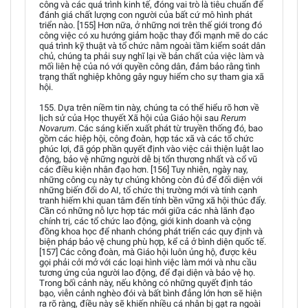
công và các quá trình kinh tế, đóng vai trò là tiêu chuẩn để
đánh giá chất lượng con người của bất cứ mô hình phát
triển nào. [155] Hơn nữa, ở những nơi trên thế giới trong đó
công việc có xu hướng giảm hoặc thay đổi mạnh mẽ do các
quá trình kỹ thuật và tổ chức nằm ngoài tầm kiểm soát dân
chủ, chúng ta phải suy nghĩ lại về bản chất của việc làm và
mối liên hệ của nó với quyền công dân, đảm bảo rằng tình
trạng thất nghiệp không gây nguy hiểm cho sự tham gia xã
hội.
155. Dựa trên niềm tin này, chúng ta có thể hiểu rõ hơn về
lịch sử của Học thuyết Xã hội của Giáo hội sau
Rerum
Novarum
. Các sáng kiến xuất phát từ truyền thống đó, bao
gồm các hiệp hội, công đoàn, hợp tác xã và các tổ chức
phúc lợi, đã góp phần quyết định vào việc cải thiện luật lao
động, bảo vệ những người dễ bị tổn thương nhất và cổ vũ
các điều kiện nhân đạo hơn. [156] Tuy nhiên, ngày nay,
những công cụ này tự chúng không còn đủ để đối diện với
những biến đổi do AI, tổ chức thị trường mới và tính cạnh
tranh hiếm khi quan tâm đến tính bền vững xã hội thúc đẩy.
Cần có những nỗ lực hợp tác mới giữa các nhà lãnh đạo
chính trị, các tổ chức lao động, giới kinh doanh và cộng
đồng khoa học để nhanh chóng phát triển các quy định và
biện pháp bảo vệ chung phù hợp, kể cả ở bình diện quốc tế.
[157] Các công đoàn, mà Giáo hội luôn ủng hộ, được kêu
gọi phải cởi mở với các loại hình việc làm mới và nhu cầu
tương ứng của người lao động, để đại diện và bảo vệ họ.
Trong bối cảnh này, nếu không có những quyết định táo
bạo, viễn cảnh nghèo đói và bất bình đẳng lớn hơn sẽ hiện
ra rõ ràng, điều này sẽ khiến nhiều cá nhân bị gạt ra ngoài