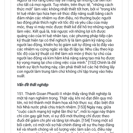
Người ta nói rằng điều này sẽ mang lại những cải tiến lớn
cho tất cả mọi người. Tuy nhiên, trên thực tế, “những cách
thức mới” làm việc không nhất thiết tốt hơn, bởi vì “trong khi
trí tuệ nhân tạo hứa hẹn sẽ thúc đẩy năng suất bằng cách
đảm nhận các nhiệm vụ đơn điệu, nó thường buộc người
lao động phải thích nghi với tốc độ và yêu cầu của máy
móc, thay vì máy móc được thiết kế để hỗ trợ những người
làm việc. Kết quả là, trái ngược với những lợi ích được
quảng cáo của trí tuệ nhân tạo, các phương pháp tiếp cận
kỹ thuật hiện tại có thể nghịch lý là làm giảm kỹ năng của
người lao động, khiến họ bị giám sát tự động và bị đẩy vào
các nhiệm vụ cứng ngắc và lặp đi lặp lại. Nhu cầu theo kịp
tốc độ của kỹ thuật có thể làm xói mòn ý thức tự chủ của
người lao động và kìm hãm khả năng sáng tạo mà họ được
kỳ vọng mang lại cho công việc của mình.” [152] Chính là để
tránh sự lệch hướng này, cần phải thiết kế các hệ thống lấy
con người làm trung tâm chứ không chỉ tập trung vào hiệu
suất.
Vấn đề thất nghiệp
151. Thánh Gioan Phaolô II nhận thấy rằng thất nghiệp là
một tệ nạn nghiêm trọng. Thật vậy, khi nó đạt đến quy mô
lớn, nó trở thành một thảm họa xã hội thực sự, đặc biệt đòi
hỏi Nhà nước phải chịu trách nhiệm. [153] Ngày nay, giữa
“cuộc cách mạng kỹ nghệ lần thứ tư”, mối lo ngại này thậm
chí còn gay gắt hơn, vì sự đổi mới thường chỉ được theo
đuổi để giảm chi phí và tăng lợi nhuận. [154] Trong một số
bối cảnh, có một nỗi sợ hãi chính đáng về sự thu hẹp đáng
kể và nhanh chóng về số lượng việc làm sẵn có, điều này