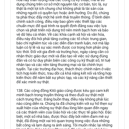
dụng chúng trên cơ sở một nguyên tắc cơ bản, tức là, sự
thật là một lợi ích chung chứ không phải là tài sản của
những người có quyền lực hoặc ảnh hưởng. Do đó, chúng
ta phải thúc đẩy một hệ sinh thái truyền thông. Ở bình diện
chính sách công, điều này bao gồm việc thiết lập các
chuẩn mực để quá trình ra quyết định đằng sau việc lựa
chọn và phát triển nội dung trở nên minh bạch hơn và bảo
vệ dữ liệu cá nhân. Về các khía cạnh xã hội và văn hóa,
điều này đòi hỏi phải tăng cường các tổ chức trung gian,
báo chí nghiêm túc và các diễn đàn tranh luận, nơi mà lập
luận có lý lẽ và sự xác minh được coi trọng hơn phản ứng
tức thời. Đối với gia đình và trường học, ngày càng cần có
nhận thức giáo dục mới và đào tạo về việc sử dụng đúng
đắn và có tư duy phản biện các công cụ kỹ thuật số, trí tuệ
nhân tạo và các nền tảng thương mại và tài chính trực
tuyến. Tại các trường đại học, thách thức chính nằm ở việc
tích hợp kiến thức, trau dồi cả khả năng kết nối và tổng hợp
kiến thức để nắm bắt sự phức tạp, và các kỹ năng cần thiết
để xác minh sự thật.
138. Các cộng đồng Kitô giáo cũng được kêu gọi cam kết
minh bạch trong truyền thông và theo đuổi sự thật một
cách trung thực. Đáng buồn thay, điều này không phải lúc
nào cũng diễn ra. Chúng ta đã chứng kiến với sự hổ thẹn sự
xuất hiện của những sự thật đau lòng liên quan đến ngay
cả các thành viên của Giáo hội và các thực tế giáo hội. Đặc
biệt, một số nhà báo, được thúc đẩy bởi niềm đam mê sự
thật, đã đóng một vai trò quan trọng trong việc đưa những
bất công và lạm dụng ra ánh sáng. Tôi muốn nhắc lại những