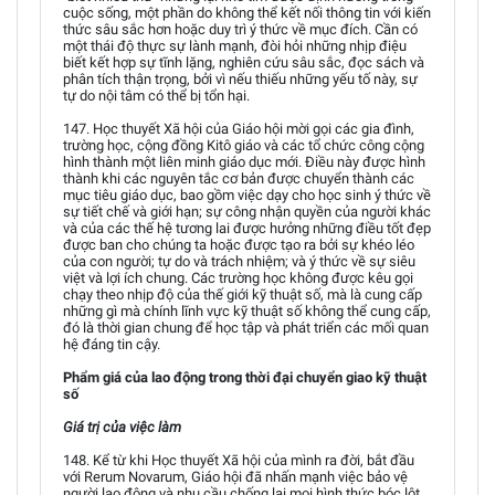
cuộc sống, một phần do không thể kết nối thông tin với kiến
thức sâu sắc hơn hoặc duy trì ý thức về mục đích. Cần có
một thái độ thực sự lành mạnh, đòi hỏi những nhịp điệu
biết kết hợp sự tĩnh lặng, nghiên cứu sâu sắc, đọc sách và
phân tích thận trọng, bởi vì nếu thiếu những yếu tố này, sự
tự do nội tâm có thể bị tổn hại.
147. Học thuyết Xã hội của Giáo hội mời gọi các gia đình,
trường học, cộng đồng Kitô giáo và các tổ chức công cộng
hình thành một liên minh giáo dục mới. Điều này được hình
thành khi các nguyên tắc cơ bản được chuyển thành các
mục tiêu giáo dục, bao gồm việc dạy cho học sinh ý thức về
sự tiết chế và giới hạn; sự công nhận quyền của người khác
và của các thế hệ tương lai được hưởng những điều tốt đẹp
được ban cho chúng ta hoặc được tạo ra bởi sự khéo léo
của con người; tự do và trách nhiệm; và ý thức về sự siêu
việt và lợi ích chung. Các trường học không được kêu gọi
chạy theo nhịp độ của thế giới kỹ thuật số, mà là cung cấp
những gì mà chính lĩnh vực kỹ thuật số không thể cung cấp,
đó là thời gian chung để học tập và phát triển các mối quan
hệ đáng tin cậy.
Phẩm giá của lao động trong thời đại chuyển giao kỹ thuật
số
Giá trị của việc làm
148. Kể từ khi Học thuyết Xã hội của mình ra đời, bắt đầu
với Rerum Novarum, Giáo hội đã nhấn mạnh việc bảo vệ
người lao động và nhu cầu chống lại mọi hình thức bóc lột.