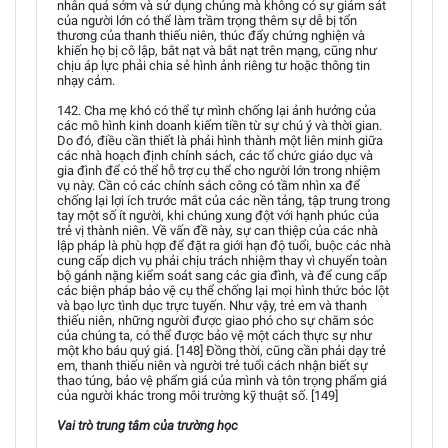
nhân quá sớm và sử dụng chúng mà không có sự giám sát
của người lớn có thể làm trầm trọng thêm sự dễ bị tổn
thương của thanh thiếu niên, thúc đẩy chứng nghiện và
khiến họ bị cô lập, bắt nạt và bắt nạt trên mạng, cũng như
chịu áp lực phải chia sẻ hình ảnh riêng tư hoặc thông tin
nhạy cảm.
142. Cha mẹ khó có thể tự mình chống lại ảnh hưởng của
các mô hình kinh doanh kiếm tiền từ sự chú ý và thời gian.
Do đó, điều cần thiết là phải hình thành một liên minh giữa
các nhà hoạch định chính sách, các tổ chức giáo dục và
gia đình để có thể hỗ trợ cụ thể cho người lớn trong nhiệm
vụ này. Cần có các chính sách công có tầm nhìn xa để
chống lại lợi ích trước mắt của các nền tảng, tập trung trong
tay một số ít người, khi chúng xung đột với hạnh phúc của
trẻ vị thành niên. Về vấn đề này, sự can thiệp của các nhà
lập pháp là phù hợp để đặt ra giới hạn độ tuổi, buộc các nhà
cung cấp dịch vụ phải chịu trách nhiệm thay vì chuyển toàn
bộ gánh nặng kiểm soát sang các gia đình, và để cung cấp
các biện pháp bảo vệ cụ thể chống lại mọi hình thức bóc lột
và bạo lực tình dục trực tuyến. Như vậy, trẻ em và thanh
thiếu niên, những người được giao phó cho sự chăm sóc
của chúng ta, có thể được bảo vệ một cách thực sự như
một kho báu quý giá. [148] Đồng thời, cũng cần phải dạy trẻ
em, thanh thiếu niên và người trẻ tuổi cách nhận biết sự
thao túng, bảo vệ phẩm giá của mình và tôn trọng phẩm giá
của người khác trong môi trường kỹ thuật số. [149]
Vai trò trung tâm của trường học