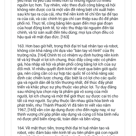
yếu nhất và yêu cầu nhiều hơn từ những người có nhiều
nguồn lực hơn. Tuy nhiên, việc theo đuổi công bằng xã hội
không nên được coi là một vấn đề riêng biệt chỉ xuất hiện
sau khi tạo ra của cải, như thể nền kinh tế chỉ tồn tại để tạo
ra của cải, và các chính trị gia chỉ can thiệp sau đó để phân
phối nó. Thực tế, công bằng liên quan đến mọi giai đoạn
của hoạt động kinh tế, từ việc thu thập tài nguyên đến tài
chính, và từ sản xuất đến tiêu dùng; mọi lựa chọn đều có
hậu quả về mặt đạo đức. [163]
163. Hơn bao giờ hết, trong thời đại trí tuệ nhân tạo và robot,
không còn khả năng chỉ dựa vào “bàn tay vô hình” của thị
trường nữa. [164] Chính trị có nhiệm vụ định hướng nền kinh
tế và kỹ thuật vì lợi ích chung, thúc đẩy công việc có phẩm
giá, hòa nhập xã hội và phân phối công bằng lợi ích của sự
đổi mới. Vì nhiều quyết định kinh tế vượt qua biên giới quốc
gia, nên cũng cần có sự hợp tác quốc tế có khả năng xác
định các chiến lược chung, đặc biệt là có lợi cho các quốc
gia và người dân dễ bị tổn thương nhất, để thúc đẩy phát
triển và khắc phục sự phụ thuộc vào phúc lợi. Tư duy đằng
sau những lựa chọn này là phẩm giá vô song của mỗi
người, lợi ích chung và một thế giới thực sự được cai trị cho
tất cả mọi người. Sự phụ thuộc lẫn nhau giữa hòa bình và
phát triển, như Thánh Phaolô VI đã tiên tri viết vào năm
1967, [165] vẫn còn áp dụng được cho đến ngày nay, vì sự
thịnh vượng chỉ góp phần xây dựng và củng cố hòa bình nếu
nó được phổ biến rộng rãi, toàn diện và bền vững.
164. Về mặt thực tiễn, trong thời đại trí tuệ nhân tạo và
robot, việc đảm bảo nền kinh tế ưu tiên phẩm giá con người