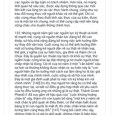
các nguồn và lập luận có trách nhiệm. Hơn nữa, nó mang
tính quan hệ sâu sắc, được xây dựng thông qua các mối
liên kết của lòng tin và các thực hành chung, cũng như sự
trao đổi trung thực với người khác và với thế giới. Chỉ có
việc cùng nhau theo đuổi tính xác thực của sự kiện, được
coi là một lợi ích chung, mới có thể cung cấp một nền tảng
vững chắc cho truyền thông chính trực.
133. Những người nắm giữ các nguồn lực kỹ thuật và kinh
tế mạnh mẽ, cùng với nguồn nhân lực đáng kể để can
thiệp, sở hữu khả năng đáng kể trong việc ảnh hưởng đến
sự thay đổi văn hóa. Cuối cùng, họ có thể ảnh hưởng đến
một số lượng đáng kể người dân về sự thật về nhân loại,
thế giới, ý nghĩa của sự hiện hữu, gia đình và thậm chí cả
Chúa. Đây là quyền lực thuần túy tách rời khỏi sự thật, thứ
ngầm hoặc công khai áp đặt những gì nó muốn người khác
chấp nhận là đúng. Cội rễ của nó nằm ở một “căn bệnh” sâu
xa hơn và thường không được nhận ra: sư kiện này là “con
người hiện đại tin tưởng một cách sai lầm rằng họ là tác giả
duy nhất của chính mình, cuộc sống và xã hội của mình.
Đây là một giả định xuất phát từ việc ích kỷ khép kín với
chính mình.” [140] Do đó, mọi người tin rằng họ có thể xây
dựng thực tại, và bất cứ điều gì phù hợp nhất với yêu sách
của họ đều tương ứng với những gì là sự thật. Thánh Gioan
Phaolô II đã suy gẫm về hậu quả của “cuộc khủng hoảng
chân lý” này, thậm chí còn tuyên bố rằng “một khi ý niệm về
một chân lý phổ quát về điều thiện, có thể nhận biết được
bằng lý trí con người, bị mất đi, thì chắc chắn khái niệm về
lương tâm cũng thay đổi.” [141] Trong bối cảnh như vậy,
những chân lý có giá trị phổ quát, những chân lý hiện hữu