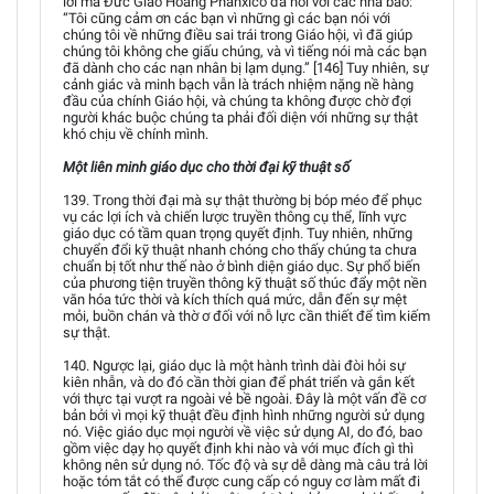
lời mà Đức Giáo Hoàng Phanxicô đã nói với các nhà báo:
“Tôi cũng cảm ơn các bạn vì những gì các bạn nói với
chúng tôi về những điều sai trái trong Giáo hội, vì đã giúp
chúng tôi không che giấu chúng, và vì tiếng nói mà các bạn
đã dành cho các nạn nhân bị lạm dụng.” [146] Tuy nhiên, sự
cảnh giác và minh bạch vẫn là trách nhiệm nặng nề hàng
đầu của chính Giáo hội, và chúng ta không được chờ đợi
người khác buộc chúng ta phải đối diện với những sự thật
khó chịu về chính mình.
Một liên minh giáo dục cho thời đại kỹ thuật số
139. Trong thời đại mà sự thật thường bị bóp méo để phục
vụ các lợi ích và chiến lược truyền thông cụ thể, lĩnh vực
giáo dục có tầm quan trọng quyết định. Tuy nhiên, những
chuyển đổi kỹ thuật nhanh chóng cho thấy chúng ta chưa
chuẩn bị tốt như thế nào ở bình diện giáo dục. Sự phổ biến
của phương tiện truyền thông kỹ thuật số thúc đẩy một nền
văn hóa tức thời và kích thích quá mức, dẫn đến sự mệt
mỏi, buồn chán và thờ ơ đối với nỗ lực cần thiết để tìm kiếm
sự thật.
140. Ngược lại, giáo dục là một hành trình dài đòi hỏi sự
kiên nhẫn, và do đó cần thời gian để phát triển và gắn kết
với thực tại vượt ra ngoài vẻ bề ngoài. Đây là một vấn đề cơ
bản bởi vì mọi kỹ thuật đều định hình những người sử dụng
nó. Việc giáo dục mọi người về việc sử dụng AI, do đó, bao
gồm việc dạy họ quyết định khi nào và với mục đích gì thì
không nên sử dụng nó. Tốc độ và sự dễ dàng mà câu trả lời
hoặc tóm tắt có thể được cung cấp có nguy cơ làm mất đi