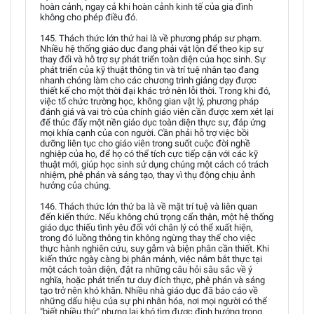
hoàn cảnh, ngay cả khi hoàn cảnh kinh tế của gia đình
không cho phép điều đó.
145. Thách thức lớn thứ hai là về phương pháp sư phạm.
Nhiều hệ thống giáo dục đang phải vật lộn để theo kịp sự
thay đổi và hỗ trợ sự phát triển toàn diện của học sinh. Sự
phát triển của kỹ thuật thông tin và trí tuệ nhân tạo đang
nhanh chóng làm cho các chương trình giảng dạy được
thiết kế cho một thời đại khác trở nên lỗi thời. Trong khi đó,
việc tổ chức trường học, không gian vật lý, phương pháp
đánh giá và vai trò của chính giáo viên cần được xem xét lại
để thúc đẩy một nền giáo dục toàn diện thực sự, đáp ứng
mọi khía cạnh của con người. Cần phải hỗ trợ việc bồi
dưỡng liên tục cho giáo viên trong suốt cuộc đời nghề
nghiệp của họ, để họ có thể tích cực tiếp cận với các kỹ
thuật mới, giúp học sinh sử dụng chúng một cách có trách
nhiệm, phê phán và sáng tạo, thay vì thụ động chịu ảnh
hưởng của chúng.
146. Thách thức lớn thứ ba là về mặt trí tuệ và liên quan
đến kiến thức. Nếu không chú trọng cẩn thận, một hệ thống
giáo dục thiếu tình yêu đối với chân lý có thể xuất hiện,
trong đó luồng thông tin không ngừng thay thế cho việc
thực hành nghiên cứu, suy gẫm và biện phân cần thiết. Khi
kiến thức ngày càng bị phân mảnh, việc nắm bắt thực tại
một cách toàn diện, đặt ra những câu hỏi sâu sắc về ý
nghĩa, hoặc phát triển tư duy đích thực, phê phán và sáng
tạo trở nên khó khăn. Nhiều nhà giáo dục đã báo cáo về
những dấu hiệu của sự phi nhân hóa, nơi mọi người có thể
"biết nhiều thứ" nhưng lại khó tìm được định hướng trong