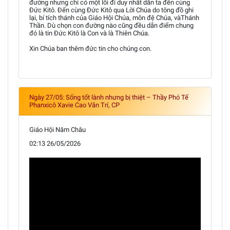
đường nhưng chỉ có một lối đi duy nhất dẫn ta đến cùng
Đức Kitô. Đến cùng Đức Kitô qua Lời Chúa do tông đồ ghi
lại, bí tích thánh của Giáo Hội Chúa, môn đệ Chúa, vàThánh
Thần. Dù chọn con đường nào cũng đều dẫn điểm chung
đó là tin Đức Kitô là Con và là Thiên Chúa.
Xin Chúa ban thêm đức tin cho chúng con.
Ngày 27/05: Sống tốt lành nhưng bị thiệt – Thầy Phó Tế
Phanxicô Xavie Cao Văn Trí, CP
Giáo Hội Năm Châu
02:13 26/05/2026