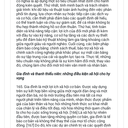
có nghĩa là áp dụng một số tiêu chuẩn nhất định cho hành
động kiên quyết. Thứ nhất, tính minh bạch và trách nhiệm
giải trình: khi dữ liệu và thuật toán ảnh hưởng đến việc phân
phối tín dụng, lựa chọn nhân sự hoặc tiếp cận các dịch vụ
và cơ hội, cần thiết phải đảm bảo các quyết định dễ hiểu,
có thể tranh luận và chịu sự giám sát, để cá nhân không bị
thu hẹp thành những hồ sơ đơn thuần. Thứ hai, tính toàn
diện và khả năng tiếp cận: lợi ích của đổi mới phải đi kèm
với đầu tư vào kỹ năng, cơ sở hạ tầng và các dịch vụ thiết
yếu để đảm bảo kỹ thuật không làm gia tăng khoảng cách
giữa người giàu và người nghèo. Cuối cùng, các biện pháp
đảm bảo công bằng: chính sách thuế, bảo trợ xã hội và
chính sách công nghiệp phải khắc phục sự mất cân bằng
do sự tập trung của cải và quyền lực tạo ra. Thực tế, những
tiêu chuẩn này không phải là sự kìm hãm đổi mới; thay vào
đó, chúng làm cho đổi mới trở nên văn minh và nhân bản.
Gia đình và thanh thiếu niên: những điều kiện xã hội cho hy
vọng
165. Gia đình là một lợi ích xã hội cơ bản. Được xây dựng
trên sự kết hợp bền vững giữa một người đàn ông và một
người đàn bà, nó là môi trường đầu tiên mà tất cả mọi
người phát triển tiềm năng của mình, nhận thức được phẩm
giá của bản thân và học hỏi những hình thức sơ khai nhất
của chân lý và điều tốt đẹp, nội hóa những thói quen chuẩn
bị cho họ cuộc sống trong xã hội. [166] Là xã hội tự nhiên
đầu tiên, được ban tặng những quyền cơ bản, gia đình là tế
bào cơ bản và không thể thay thế của mọi tổ chức cộng
đồng. [167] Do đó, khi các dự án chính trị và các quyết định