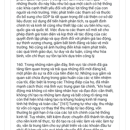
những thước đo này hầu như bỏ qua một cách có hệ thống
các khía cạnh thiết yếu đối với phúc lợi tổng thể của con
người và môi trường. Việc phát triển các tham số và thước
đo bổ sung cho GDP là rất quan trọng để cải thiện cơ sở dữ
liệu được sử dụng để tiến hành phân tích, ra quyết định
chính trị và kinh tế cũng như thiết lập các ưu tiên khu vực,
quốc gia và quốc tế. Việc đưa ra các tham số mới sẽ cho
phép đánh giá toàn diện và kịp thời về tác động của các
quyết định lập pháp và quy định đối với phẩm giá lao động,
sự thịnh vượng chung, giảm bất bình đẳng và bảo vệ môi
trường. Nó cũng sẽ ảnh hưởng đến khái niệm phát triển,
các quá trình giáo dục, tư duy và dư luận, cũng như hòa
bình, vốn chỉ thực sự tồn tại khi dựa trên công lý.
160. Trong những năm gần đây, lĩnh vực tài chính đã gia
tăng tầm quan trọng và trải qua những đổi mới đáng kể,
một phần do sự ra đời của tiền điện tử. Những suy gẫm và
quan sát chứa đựng trong giáo huấn của các vị tiền nhiệm
của tôi, đặc biệt là trong các Thông điệp của họ, đã nhấn
mạnh cách thức mà lĩnh vực trung gian tài chính, “khi hoạt
động mà không có nền tảng nhân học và đạo đức cần thiết,
không chỉ tạo ra những lạm dụng và bất công rõ ràng mà
còn thể hiện khả năng tạo ra khủng hoảng kinh tế mang
tính hệ thống và toàn cầu.” [161] Tương tự như vậy, thu nhập
từ vốn có nguy cơ thay thế thu nhập từ lao động, vốn
thường bị giới hạn ở rìa của các lợi ích chính của hệ thống
kinh tế. Tuy nhiên, tiết kiệm được chuyển đổi thành tín dụng
cho nền kinh tế thực, từ đó tạo ra cả việc làm và việc làm tự
do, vẫn là trung tâm cho sự phát triển và các khoản đầu tư
phải đi kèm với các quá trình chuyển đổi đang diễn ra.