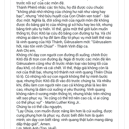
trước nỗi sợ’ của các môn đệ.
Thánh Phêrô nhắc các tín hữu, họ đã được cứu chuộc
“không phải nhờ những của chóng hư nát như vàng hay
bạc”, nhưng “nhờ bửu huyết của Con Chiên vẹn toàn” - bài
đọc một. Nghĩa là, đời sống mới của người môn đệ không
được đo bằng giá trị của những gì sở hữu hay leo tới, nhưng
bằng tình yêu tự hiến. Vì thế, giữa một thế giới luôn muốn
thống trị, Đức Kitô lại cứu độ bằng con đường tự hạ. Và chỉ
những ai dám tự hạ để làm đầy tớ phục vụ mới biết thế nào
là vinh quang của Hội Thánh, Giêrusalem mới: “Giêrusalem
hỡi, nào tôn vinh Chúa!” - Thánh Vịnh đáp ca.
Anh Chị em,
Không chỉ dạy con người con đường đi xuống; chính Đức
Kitô đã đi trọn con đường ấy. Ngài đi trước các môn đệ lên
Giêrusalem cũng như đi trước nhân loại vào bóng tối của
đau khổ, cô đơn và cái chết. Vì thế, thập giá không còn là
nơi của thất bại, nhưng trở thành nơi vinh quang Thiên Chúa
tỏ lộ. Có những nỗi sợ con người không thể tự mình bước
qua; nhưng Đức Kitô đã đi vào đó trước chúng ta. Và nhiều
khi, điều làm con người nên cao cả không phải là leo lên
cao, nhưng là dám cúi xuống vì yêu thương. Vinh quang
không nằm ở vương miện thống trị, nhưng khắc trên những
vết sẹo phục vụ. “Ai cũng có thể trở nên cao cả, vì ai cũng
có thể phục vụ!” - Martin Luther King Jr..
Chúng ta có thể cầu nguyện,
“Lạy Chúa, con muốn được nâng lên hơn là cúi xuống, được
cung phụng hơn là phục vụ, được biết đến hơn là quên
mình; xin dạy con biết rằng: vinh quang thật luôn mang dáng
dấp thập giá!”, Amen.
Lm. Minh Anh (Tgp. Huế)