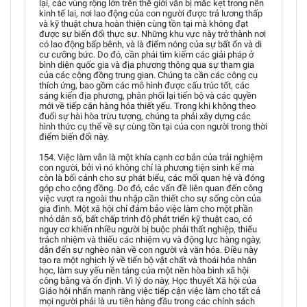
lại, các vùng rộng lớn trên thế giới vẫn bị mắc kẹt trong nền
kinh tế lai, nơi lao động của con người được trả lương thấp
và kỹ thuật chưa hoàn thiện cùng tồn tại mà không đạt
được sự biến đổi thực sự. Những khu vực này trở thành nơi
có lao động bấp bênh, và là điểm nóng của sự bất ổn và di
cư cưỡng bức. Do đó, cần phải tìm kiếm các giải pháp ở
bình diện quốc gia và địa phương thông qua sự tham gia
của các cộng đồng trung gian. Chúng ta cần các công cụ
thích ứng, bao gồm các mô hình được cấu trúc tốt, các
sáng kiến địa phương, phân phối lại tiến bộ và các quyền
mới về tiếp cận hàng hóa thiết yếu. Trong khi không theo
đuổi sự hài hòa trừu tượng, chúng ta phải xây dựng các
hình thức cụ thể về sự cùng tồn tại của con người trong thời
điểm biến đổi này.
154. Việc làm vẫn là một khía cạnh cơ bản của trải nghiệm
con người, bởi vì nó không chỉ là phương tiện sinh kế mà
còn là bối cảnh cho sự phát biểu, các mối quan hệ và đóng
góp cho cộng đồng. Do đó, các vấn đề liên quan đến công
việc vượt ra ngoài thu nhập cần thiết cho sự sống còn của
gia đình. Một xã hội chỉ đảm bảo việc làm cho một phần
nhỏ dân số, bất chấp trình độ phát triển kỹ thuật cao, có
nguy cơ khiến nhiều người bị buộc phải thất nghiệp, thiếu
trách nhiệm và thiếu các nhiệm vụ và động lực hàng ngày,
dẫn đến sự nghèo nàn về con người và văn hóa. Điều này
tạo ra một nghịch lý về tiến bộ vật chất và thoái hóa nhân
học, làm suy yếu nền tảng của một nền hòa bình xã hội
công bằng và ổn định. Vì lý do này, Học thuyết Xã hội của
Giáo hội nhấn mạnh rằng việc tiếp cận việc làm cho tất cả
mọi người phải là ưu tiên hàng đầu trong các chính sách