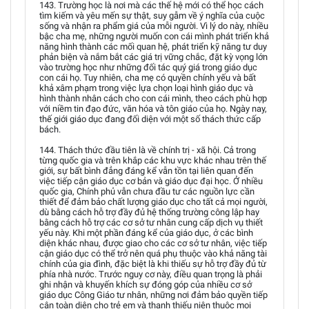
143. Trường học là nơi mà các thế hệ mới có thể học cách
tìm kiếm và yêu mến sự thật, suy gẫm về ý nghĩa của cuộc
sống và nhận ra phẩm giá của mỗi người. Vì lý do này, nhiều
bậc cha mẹ, những người muốn con cái mình phát triển khả
năng hình thành các mối quan hệ, phát triển kỹ năng tư duy
phản biện và nắm bắt các giá trị vững chắc, đặt kỳ vọng lớn
vào trường học như những đối tác quý giá trong giáo dục
con cái họ. Tuy nhiên, cha mẹ có quyền chính yếu và bất
khả xâm phạm trong việc lựa chọn loại hình giáo dục và
hình thành nhân cách cho con cái mình, theo cách phù hợp
với niềm tin đạo đức, văn hóa và tôn giáo của họ. Ngày nay,
thế giới giáo dục đang đối diện với một số thách thức cấp
bách.
144. Thách thức đầu tiên là về chính trị - xã hội. Cả trong
từng quốc gia và trên khắp các khu vực khác nhau trên thế
giới, sự bất bình đẳng đáng kể vẫn tồn tại liên quan đến
việc tiếp cận giáo dục cơ bản và giáo dục đại học. Ở nhiều
quốc gia, Chính phủ vẫn chưa đầu tư các nguồn lực cần
thiết để đảm bảo chất lượng giáo dục cho tất cả mọi người,
dù bằng cách hỗ trợ đầy đủ hệ thống trường công lập hay
bằng cách hỗ trợ các cơ sở tư nhân cung cấp dịch vụ thiết
yếu này. Khi một phần đáng kể của giáo dục, ở các bình
diện khác nhau, được giao cho các cơ sở tư nhân, việc tiếp
cận giáo dục có thể trở nên quá phụ thuộc vào khả năng tài
chính của gia đình, đặc biệt là khi thiếu sự hỗ trợ đầy đủ từ
phía nhà nước. Trước nguy cơ này, điều quan trọng là phải
ghi nhận và khuyến khích sự đóng góp của nhiều cơ sở
giáo dục Công Giáo tư nhân, những nơi đảm bảo quyền tiếp
cận toàn diện cho trẻ em và thanh thiếu niên thuộc mọi