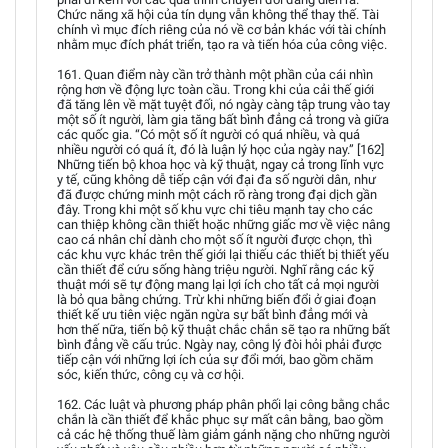
Chức năng xã hội của tín dụng vẫn không thể thay thế. Tài
chính vì mục đích riêng của nó về cơ bản khác với tài chính
nhằm mục đích phát triển, tạo ra và tiến hóa của công việc.
161. Quan điểm này cần trở thành một phần của cái nhìn
rộng hơn về động lực toàn cầu. Trong khi của cải thế giới
đã tăng lên về mặt tuyệt đối, nó ngày càng tập trung vào tay
một số ít người, làm gia tăng bất bình đẳng cả trong và giữa
các quốc gia. “Có một số ít người có quá nhiều, và quá
nhiều người có quá ít, đó là luận lý học của ngày nay.” [162]
Những tiến bộ khoa học và kỹ thuật, ngay cả trong lĩnh vực
y tế, cũng không dễ tiếp cận với đại đa số người dân, như
đã được chứng minh một cách rõ ràng trong đại dịch gần
đây. Trong khi một số khu vực chi tiêu mạnh tay cho các
can thiệp không cần thiết hoặc những giấc mơ về việc nâng
cao cá nhân chỉ dành cho một số ít người được chọn, thì
các khu vực khác trên thế giới lại thiếu các thiết bị thiết yếu
cần thiết để cứu sống hàng triệu người. Nghĩ rằng các kỹ
thuật mới sẽ tự động mang lại lợi ích cho tất cả mọi người
là bỏ qua bằng chứng. Trừ khi những biến đổi ở giai đoạn
thiết kế ưu tiên việc ngăn ngừa sự bất bình đẳng mới và
hơn thế nữa, tiến bộ kỹ thuật chắc chắn sẽ tạo ra những bất
bình đẳng về cấu trúc. Ngày nay, công lý đòi hỏi phải được
tiếp cận với những lợi ích của sự đổi mới, bao gồm chăm
sóc, kiến thức, công cụ và cơ hội.
162. Các luật và phương pháp phân phối lại công bằng chắc
chắn là cần thiết để khắc phục sự mất cân bằng, bao gồm
cả các hệ thống thuế làm giảm gánh nặng cho những người