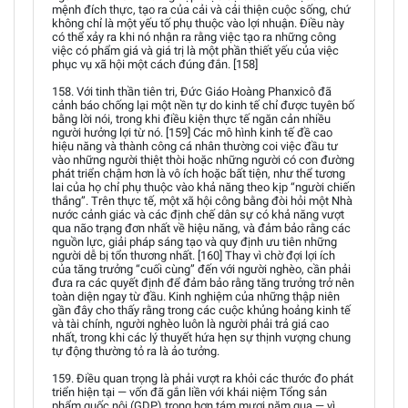
mệnh đích thực, tạo ra của cải và cải thiện cuộc sống, chứ
không chỉ là một yếu tố phụ thuộc vào lợi nhuận. Điều này
có thể xảy ra khi nó nhận ra rằng việc tạo ra những công
việc có phẩm giá và giá trị là một phần thiết yếu của việc
phục vụ xã hội một cách đúng đắn. [158]
158. Với tinh thần tiên tri, Đức Giáo Hoàng Phanxicô đã
cảnh báo chống lại một nền tự do kinh tế chỉ được tuyên bố
bằng lời nói, trong khi điều kiện thực tế ngăn cản nhiều
người hưởng lợi từ nó. [159] Các mô hình kinh tế đề cao
hiệu năng và thành công cá nhân thường coi việc đầu tư
vào những người thiệt thòi hoặc những người có con đường
phát triển chậm hơn là vô ích hoặc bất tiện, như thể tương
lai của họ chỉ phụ thuộc vào khả năng theo kịp “người chiến
thắng”. Trên thực tế, một xã hội công bằng đòi hỏi một Nhà
nước cảnh giác và các định chế dân sự có khả năng vượt
qua não trạng đơn nhất về hiệu năng, và đảm bảo rằng các
nguồn lực, giải pháp sáng tạo và quy định ưu tiên những
người dễ bị tổn thương nhất. [160] Thay vì chờ đợi lợi ích
của tăng trưởng “cuối cùng” đến với người nghèo, cần phải
đưa ra các quyết định để đảm bảo rằng tăng trưởng trở nên
toàn diện ngay từ đầu. Kinh nghiệm của những thập niên
gần đây cho thấy rằng trong các cuộc khủng hoảng kinh tế
và tài chính, người nghèo luôn là người phải trả giá cao
nhất, trong khi các lý thuyết hứa hẹn sự thịnh vượng chung
tự động thường tỏ ra là ảo tưởng.
159. Điều quan trọng là phải vượt ra khỏi các thước đo phát
triển hiện tại — vốn đã gắn liền với khái niệm Tổng sản
phẩm quốc nội (GDP) trong hơn tám mươi năm qua — vì