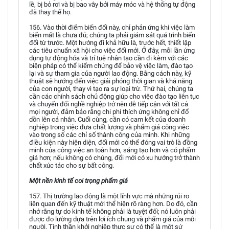
lề, bị bỏ rơi và bị bao vây bởi máy móc và hệ thống tự động
đã thay thế họ.
156. Vào thời điểm biến đổi này, chỉ phản ứng khi việc làm
biến mất là chưa đủ; chúng ta phải giám sát quá trình biến
đổi từ trước. Một hướng đi khả hữu là, trước hết, thiết lập
các tiêu chuẩn xã hội cho việc đổi mới. Ở đây, mỗi lần ứng
dụng tự động hóa và trí tuệ nhân tạo cần đi kèm với các
biện pháp có thể kiểm chứng để bảo vệ việc làm, đào tạo
lại và sự tham gia của người lao động. Bằng cách này, kỹ
thuật sẽ hướng đến việc giải phóng thời gian và khả năng
của con người, thay vì tạo ra sự loại trừ. Thứ hai, chúng ta
cần các chính sách chủ động giúp cho việc đào tạo liên tục
và chuyển đổi nghề nghiệp trở nên dễ tiếp cận với tất cả
mọi người, đảm bảo rằng chi phí thích ứng không chỉ đổ
dồn lên cá nhân. Cuối cùng, cần có cam kết của doanh
nghiệp trong việc đưa chất lượng và phẩm giá công việc
vào trong số các chỉ số thành công của mình. Khi những
điều kiện này hiện diện, đổi mới có thể đóng vai trò là đồng
minh của công việc an toàn hơn, sáng tạo hơn và có phẩm
giá hơn; nếu không có chúng, đổi mới có xu hướng trở thành
chất xúc tác cho sự bất công.
Một nền kinh tế coi trọng phẩm giá
157. Thị trường lao động là một lĩnh vực mà những rủi ro
liên quan đến kỹ thuật mới thể hiện rõ ràng hơn. Do đó, cần
nhớ rằng tự do kinh tế không phải là tuyệt đối; nó luôn phải
được đo lường dựa trên lợi ích chung và phẩm giá của mỗi
người. Tinh thần khởi nghiệp thực sự có thể là một sứ