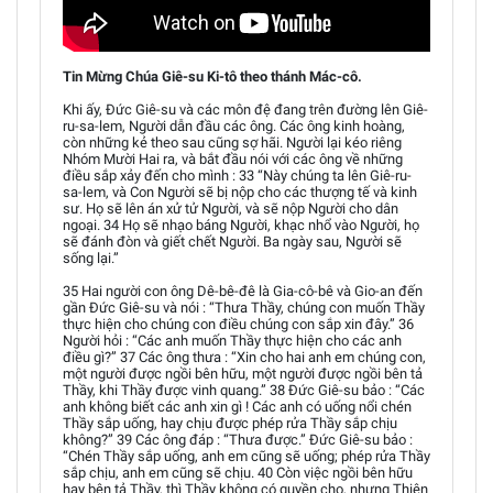
Tin Mừng Chúa Giê-su Ki-tô theo thánh Mác-cô.
Khi ấy, Đức Giê-su và các môn đệ đang trên đường lên Giê-
ru-sa-lem, Người dẫn đầu các ông. Các ông kinh hoàng,
còn những kẻ theo sau cũng sợ hãi. Người lại kéo riêng
Nhóm Mười Hai ra, và bắt đầu nói với các ông về những
điều sắp xảy đến cho mình : 33 “Này chúng ta lên Giê-ru-
sa-lem, và Con Người sẽ bị nộp cho các thượng tế và kinh
sư. Họ sẽ lên án xử tử Người, và sẽ nộp Người cho dân
ngoại. 34 Họ sẽ nhạo báng Người, khạc nhổ vào Người, họ
sẽ đánh đòn và giết chết Người. Ba ngày sau, Người sẽ
sống lại.”
35 Hai người con ông Dê-bê-đê là Gia-cô-bê và Gio-an đến
gần Đức Giê-su và nói : “Thưa Thầy, chúng con muốn Thầy
thực hiện cho chúng con điều chúng con sắp xin đây.” 36
Người hỏi : “Các anh muốn Thầy thực hiện cho các anh
điều gì?” 37 Các ông thưa : “Xin cho hai anh em chúng con,
một người được ngồi bên hữu, một người được ngồi bên tả
Thầy, khi Thầy được vinh quang.” 38 Đức Giê-su bảo : “Các
anh không biết các anh xin gì ! Các anh có uống nổi chén
Thầy sắp uống, hay chịu được phép rửa Thầy sắp chịu
không?” 39 Các ông đáp : “Thưa được.” Đức Giê-su bảo :
“Chén Thầy sắp uống, anh em cũng sẽ uống; phép rửa Thầy
sắp chịu, anh em cũng sẽ chịu. 40 Còn việc ngồi bên hữu
hay bên tả Thầy, thì Thầy không có quyền cho, nhưng Thiên