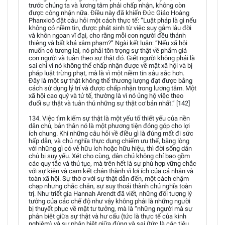
trước chúng ta và lương tâm phải chấp nhận, không còn
được công nhận nữa. Điều này đã khiến Đức Giáo Hoàng
Phanxicô đặt câu hỏi một cách thực tế: “Luật pháp là gì nếu
không có niềm tin, được phát sinh từ việc suy gẫm lâu đời
và khôn ngoan vĩ đại, cho rằng mỗi con người đều thánh
thiêng và bất khả xâm phạm?” Ngài kết luận: “Nếu xã hội
muốn có tương lai, nó phải tôn trọng sự thật về phẩm giá
con người và tuân theo sự thật đó. Giết người không phải là
sai chỉ vì nó không thể chấp nhận được về mặt xã hội và bị
pháp luật trừng phạt, mà là vì một niềm tin sâu sắc hơn.
Đây là một sự thật không thể thương lượng đạt được bằng
cách sử dụng lý trí và được chấp nhận trong lương tâm. Một
xã hội cao quý và tử tế, thường là vì nó ủng hộ việc theo
đuổi sự thật và tuân thủ những sự thật cơ bản nhất.” [142]
134. Việc tìm kiếm sự thật là một yếu tố thiết yếu của nền
dân chủ, bản thân nó là một phương tiện đóng góp cho lợi
ích chung. Khi những câu hỏi về điều gì là đúng mất đi sức
hấp dẫn, và chủ nghĩa thực dụng chiếm ưu thế, bằng lòng
với những gì có vẻ hữu ích hoặc hữu hiệu, thì đời sống dân
chủ bị suy yếu. Xét cho cùng, dân chủ không chỉ bao gồm
các quy tắc và thủ tục, mà trên hết là sự phù hợp vững chắc
với sự kiện và cam kết chân thành vì lợi ích của cá nhân và
toàn xã hội. Sự thờ ơ với sự thật dẫn đến, một cách chậm
chạp nhưng chắc chắn, sự suy thoái thành chủ nghĩa toàn
trị. Như triết gia Hannah Arendt đã viết, những đối tượng lý
tưởng của các chế độ như vậy không phải là những người
bị thuyết phục về mặt tư tưởng, mà là “những người mà sự
phân biệt giữa sự thật và hư cấu (tức là thực tế của kinh
nghiệm) và sự phân biệt giữa đúng và sai (tức là các tiêu