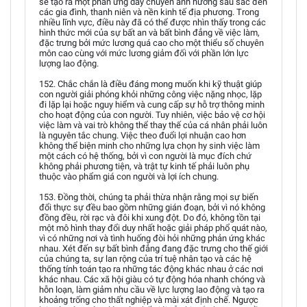
sẽ tạo ra một phản ứng dây chuyền ảnh hưởng sâu sắc đến
các gia đình, thanh niên và nền kinh tế địa phương. Trong
nhiều lĩnh vực, điều này đã có thể được nhìn thấy trong các
hình thức mới của sự bất an và bất bình đẳng về việc làm,
đặc trưng bởi mức lương quá cao cho một thiểu số chuyên
môn cao cùng với mức lương giảm đối với phần lớn lực
lượng lao động.
152. Chắc chắn là điều đáng mong muốn khi kỹ thuật giúp
con người giải phóng khỏi những công việc nặng nhọc, lặp
đi lặp lại hoặc nguy hiểm và cung cấp sự hỗ trợ thông minh
cho hoạt động của con người. Tuy nhiên, việc bảo vệ cơ hội
việc làm và vai trò không thể thay thế của cá nhân phải luôn
là nguyên tắc chung. Việc theo đuổi lợi nhuận cao hơn
không thể biện minh cho những lựa chọn hy sinh việc làm
một cách có hệ thống, bởi vì con người là mục đích chứ
không phải phương tiện, và trật tự kinh tế phải luôn phụ
thuộc vào phẩm giá con người và lợi ích chung.
153. Đồng thời, chúng ta phải thừa nhận rằng mọi sự biến
đổi thực sự đều bao gồm những gián đoạn, bởi vì nó không
đồng đều, rời rạc và đôi khi xung đột. Do đó, không tồn tại
một mô hình thay đổi duy nhất hoặc giải pháp phổ quát nào,
vì có những nơi và tình huống đòi hỏi những phản ứng khác
nhau. Xét đến sự bất bình đẳng đang đặc trưng cho thế giới
của chúng ta, sự lan rộng của trí tuệ nhân tạo và các hệ
thống tính toán tạo ra những tác động khác nhau ở các nơi
khác nhau. Các xã hội giàu có tự động hóa nhanh chóng và
hỗn loạn, làm giảm nhu cầu về lực lượng lao động và tạo ra
khoảng trống cho thất nghiệp và mài xát định chế. Ngược