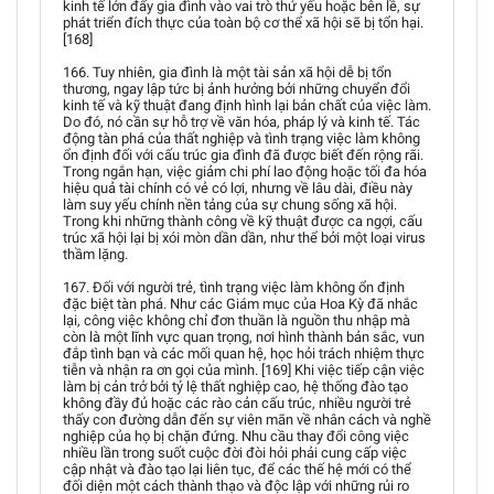
kinh tế lớn đẩy gia đình vào vai trò thứ yếu hoặc bên lề, sự
phát triển đích thực của toàn bộ cơ thể xã hội sẽ bị tổn hại.
[168]
166. Tuy nhiên, gia đình là một tài sản xã hội dễ bị tổn
thương, ngay lập tức bị ảnh hưởng bởi những chuyển đổi
kinh tế và kỹ thuật đang định hình lại bản chất của việc làm.
Do đó, nó cần sự hỗ trợ về văn hóa, pháp lý và kinh tế. Tác
động tàn phá của thất nghiệp và tình trạng việc làm không
ổn định đối với cấu trúc gia đình đã được biết đến rộng rãi.
Trong ngắn hạn, việc giảm chi phí lao động hoặc tối đa hóa
hiệu quả tài chính có vẻ có lợi, nhưng về lâu dài, điều này
làm suy yếu chính nền tảng của sự chung sống xã hội.
Trong khi những thành công về kỹ thuật được ca ngợi, cấu
trúc xã hội lại bị xói mòn dần dần, như thể bởi một loại virus
thầm lặng.
167. Đối với người trẻ, tình trạng việc làm không ổn định
đặc biệt tàn phá. Như các Giám mục của Hoa Kỳ đã nhắc
lại, công việc không chỉ đơn thuần là nguồn thu nhập mà
còn là một lĩnh vực quan trọng, nơi hình thành bản sắc, vun
đắp tình bạn và các mối quan hệ, học hỏi trách nhiệm thực
tiễn và nhận ra ơn gọi của mình. [169] Khi việc tiếp cận việc
làm bị cản trở bởi tỷ lệ thất nghiệp cao, hệ thống đào tạo
không đầy đủ hoặc các rào cản cấu trúc, nhiều người trẻ
thấy con đường dẫn đến sự viên mãn về nhân cách và nghề
nghiệp của họ bị chặn đứng. Nhu cầu thay đổi công việc
nhiều lần trong suốt cuộc đời đòi hỏi phải cung cấp việc
cập nhật và đào tạo lại liên tục, để các thế hệ mới có thể
đối diện một cách thành thạo và độc lập với những rủi ro