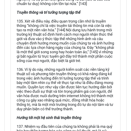
chuẩn tư duy) không còn tồn tại nữa.” [143]
Truyền thông và trí tưởng tượng tập thể
135. Xét về điều này, điều quan trọng cần nhớ là truyền
thông “không chỉ là việc truyền tải thông tin mà còn là việc
tạo ra một nền văn hóa.” [144] Nội dung lưu hành trong môi
trường kỹ thuật số định hình cách mọi người nhận thức thế
giới và đưa vào ý thức tập thể những hình ảnh và câu
chuyện định hướng mong muốn của chúng ta và ảnh hưởng
đến các lựa chọn hàng ngày của chúng ta. Đây “không phải
là một thế giới song song hay hoàn toàn ảo,” [145] vì những
gì bắt nguồn từ trực tuyến giờ đây trở thành một phần cuộc
sống của mọi người, đặc biệt là giới trẻ.
136. Vì lý do này, những người kiểm soát các nền tảng kỹ
thuật số và phương tiện truyền thông có khả năng đáng kể
trong việc ảnh hưởng đến trí tưởng tượng tập thể và trình
bày một tầm nhìn cụ thể về thực tại như là điều đáng mong
muốn. Quyền lực như vậy cần được liên tục hướng dẫn bởi
việc theo đuổi sự thật và tôn trọng phẩm giá con người, để
văn hóa được nuôi dưỡng trên internet không trở thành một
công cụ gây xao nhãng quá mức, đồng nhất hóa hoặc
thống trị, mà là một môi trường trong đó tự do nội tâm và tư
duy phản biện có thể trưởng thành.
Hướng tới một hệ sinh thái truyền thông
137. Nhiệm vụ đầu tiên của chúng ta không phải là ma quỷ
hóa hay thần tượng hóa các công cụ kỹ thuật, mà là sử