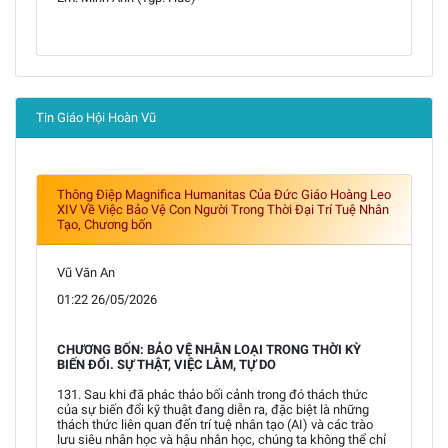
Tin Giáo Hội Hoàn Vũ
Thông Điệp Magnifica Humanitas Của Đức Giáo Hoàng Leo
XIV Về Việc Bảo Vệ Con Người Trong Thời Đại Trí Tuệ Nhân
Tạo, Chương bốn
Vũ Văn An
01:22 26/05/2026
CHƯƠNG BỐN: BẢO VỆ NHÂN LOẠI TRONG THỜI KỲ
BIẾN ĐỔI. SỰ THẬT, VIỆC LÀM, TỰ DO
131. Sau khi đã phác thảo bối cảnh trong đó thách thức
của sự biến đổi kỹ thuật đang diễn ra, đặc biệt là những
thách thức liên quan đến trí tuệ nhân tạo (AI) và các trào
lưu siêu nhân học và hậu nhân học, chúng ta không thể chỉ