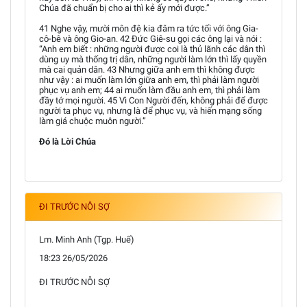
Chúa đã chuẩn bị cho ai thì kẻ ấy mới được.”
41 Nghe vậy, mười môn đệ kia đâm ra tức tối với ông Gia-
cô-bê và ông Gio-an. 42 Đức Giê-su gọi các ông lại và nói :
“Anh em biết : những người được coi là thủ lãnh các dân thì
dùng uy mà thống trị dân, những người làm lớn thì lấy quyền
mà cai quản dân. 43 Nhưng giữa anh em thì không được
như vậy : ai muốn làm lớn giữa anh em, thì phải làm người
phục vụ anh em; 44 ai muốn làm đầu anh em, thì phải làm
đầy tớ mọi người. 45 Vì Con Người đến, không phải để được
người ta phục vụ, nhưng là để phục vụ, và hiến mạng sống
làm giá chuộc muôn người.”
Đó là Lời Chúa
ĐI TRƯỚC NỖI SỢ
Lm. Minh Anh (Tgp. Huế)
18:23 26/05/2026
ĐI TRƯỚC NỖI SỢ