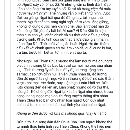
hình, ruồng bắt. Gần cuối đời quan tổng trấn Philatô tuyên
bố
‘Người này vô tội’ Lc 23:16
nhưng vẫn ra lệnh đánh đập.
Lần khác ông rửa tay tuyên bố
‘Ta vô tội trong việc đổ máu
người này’Mt 27:24
. Thế nhưng vẫn bị kết án tử hình. Cuộc
đời rao giảng, Ngài trải qua đủ đắng cay, tủi nhục, thử
thách. Người thân thương nghi ngờ, hàm xóm, láng giềng,
không lợi dụng được nên khinh chê. Bao lần thoát nạn do
kẻ chống đối gài bẫy bắt bẻ. Vì sao? Vì Đức Kitô là hiện
thân của tình yêu chân chính và sự thật dẫn đến sự sống
trường sinh. Khắc tinh của sự thật là lừa đảo, gian manh.
Lãnh đạo Đền Thờ chất vấn giáo huấn Ngài. Họ âm thầm
cấu kết với chính quyền sở tại làm khó dễ, cuối cùng bị bắt,
tra tấn, trước khi kết án tử hình trên thập tự.
Nhờ Ngôi Hai Thiên Chúa xuống thế làm người mà chúng ta
biết tình thương Chúa bao la, vượt xa mọi mơ ước của nhân
loại. Tình thương ấy sâu hơn đáy đại dương, rộng hơn
samạc, cao hơn đỉnh núi. Thiên Chúa nhân từ, độ lượng,
đến độ người ta nghi ngờ về tình thương đó bởi nó sâu thẳm
vượt khỏi mọi ước đoán, suy luận hợp lí của khối óc. Đức
Kitô không đến để lên án, luận phạt; nhưng cổ võ thứ tha,
hòa giải. Kẻ chống đối Ngài lại kết án Ngài nhu nhược trước
ngoại bang, ngạo mạn coi thường truyền thống tiền nhân.
Thiên Chúa trao ban cho nhân loại người Con duy nhất
chính là trao ban cho nhân loại tình yêu của chính Ngài.
Không ai đến được với Cha mà không qua Thầy Gn 14:6
Đức Kitô là đường dẫn đến Chúa Cha. Con người không thể
tự mình thấu hiểu tình yêu Thiên Chúa. Không thể hiểu nên