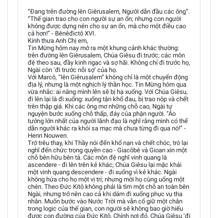
“Đang trên đường lên Giêrusalem, Người dẫn đầu các ông”.
“Thế gian trao cho con người sự an ổn; nhưng con người
không được dựng nên cho sự an ổn, mà cho một điều cao
cả hơn!” - Bênêđictô XVI.
Kính thưa Anh Chị em,
Tin Mừng hôm nay mở ra một khung cảnh khác thường:
trên đường lên Giêrusalem, Chúa Giêsu đi trước; các môn
đệ theo sau, đầy kinh ngạc và sợ hãi. Không chỉ đi trước họ,
Ngài còn ‘đi trước nỗi sợ’ của họ.
Với Marcô, “lên Giêrusalem” không chỉ là một chuyển động
địa lý, nhưng là một nghịch lý thần học. Tin Mừng hôm qua
vừa nhắc: ai nâng mình lên sẽ bị hạ xuống. Với Chúa Giêsu,
đi lên lại là đi xuống: xuống tận khổ đau, bị trao nộp và chết
trên thập giá. Khi các ông mơ những chỗ cao, Ngài tự
nguyện bước xuống chỗ thấp, đáy của phận người. “Ảo
tưởng lớn nhất của người lãnh đạo là nghĩ rằng mình có thể
dẫn người khác ra khỏi sa mạc mà chưa từng đi qua nó!” -
Henri Nouwen.
Trớ trêu thay, khi Thầy nói đến khổ nạn và chết chóc, trò lại
nghĩ đến chức trọng quyền cao - Giacôbê và Gioan xin một
chỗ bên hữu bên tả. Các môn đệ nghĩ vinh quang là
ascendere - đi lên trên kẻ khác; Chúa Giêsu lại mặc khải
một vinh quang descendere - đi xuống vì kẻ khác. Ngài
không hứa cho họ một vị trí; nhưng mời họ cùng uống một
chén. Theo Đức Kitô không phải là tìm một chỗ an toàn bên
Ngài, nhưng trở nên cao cả khi dám đi xuống phục vụ tha
nhân. Muốn bước vào Nước Trời mà vẫn cố giữ một chân
trong logic của thế gian, con người sẽ không bao giờ hiểu
được con đường của Đức Kitô. Chính nơi đó, Chúa Giêsu ‘đi