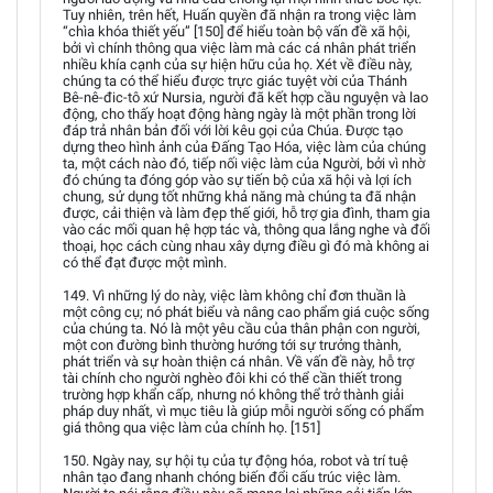
Tuy nhiên, trên hết, Huấn quyền đã nhận ra trong việc làm
“chìa khóa thiết yếu” [150] để hiểu toàn bộ vấn đề xã hội,
bởi vì chính thông qua việc làm mà các cá nhân phát triển
nhiều khía cạnh của sự hiện hữu của họ. Xét về điều này,
chúng ta có thể hiểu được trực giác tuyệt vời của Thánh
Bê-nê-đic-tô xứ Nursia, người đã kết hợp cầu nguyện và lao
động, cho thấy hoạt động hàng ngày là một phần trong lời
đáp trả nhân bản đối với lời kêu gọi của Chúa. Được tạo
dựng theo hình ảnh của Đấng Tạo Hóa, việc làm của chúng
ta, một cách nào đó, tiếp nối việc làm của Người, bởi vì nhờ
đó chúng ta đóng góp vào sự tiến bộ của xã hội và lợi ích
chung, sử dụng tốt những khả năng mà chúng ta đã nhận
được, cải thiện và làm đẹp thế giới, hỗ trợ gia đình, tham gia
vào các mối quan hệ hợp tác và, thông qua lắng nghe và đối
thoại, học cách cùng nhau xây dựng điều gì đó mà không ai
có thể đạt được một mình.
149. Vì những lý do này, việc làm không chỉ đơn thuần là
một công cụ; nó phát biểu và nâng cao phẩm giá cuộc sống
của chúng ta. Nó là một yêu cầu của thân phận con người,
một con đường bình thường hướng tới sự trưởng thành,
phát triển và sự hoàn thiện cá nhân. Về vấn đề này, hỗ trợ
tài chính cho người nghèo đôi khi có thể cần thiết trong
trường hợp khẩn cấp, nhưng nó không thể trở thành giải
pháp duy nhất, vì mục tiêu là giúp mỗi người sống có phẩm
giá thông qua việc làm của chính họ. [151]
150. Ngày nay, sự hội tụ của tự động hóa, robot và trí tuệ
nhân tạo đang nhanh chóng biến đổi cấu trúc việc làm.