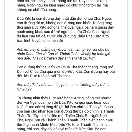
chối bỏ, nói tình yêu đó không tồn tại. Đây chính là đầu
hàng. Ngôn ngữ kẻ kiêu ngạo có chữ ‘không tồn tại’ mà
không có chữ đầu hàng.
Đức Kitô là con đường duy nhất dẫn đến Chúa Cha. Ngoài
con đường đó ra, không còn đường nào khác. Không may,
thời gian Đức Kitô sống tại thế quá ngắn, ba năm giảng dậy
cách công khai, sau đó về ngự bên hữu Chúa Cha. Ngoài
dự liệu của tất cả, trước khi về cùng Chúa Cha, Đức Kitô
trao lệnh truyền cho môn đệ
Anh em hãy đi giảng dậy muôn dân làm phép rửa cho họ
nhân Danh Cha và Con và Thánh Thần và dậy họ tuân giữ
mọi điều Thầy đã truyền dậy anh em Mt 28:16tt.
Con đường thứ hai đến với Chúa Cha thênh thang, rộng mở.
Đến với Chúa Cha qua môn đệ Đức Kitô. Con đường này bắt
đầu khi Đức Kitô nói với Thomas
Anh thấy Thầy nên anh tin, phúc cho ai không thấy mà tin
Gn 20:29
Ta không nhìn thấy Đức Kitô bằng xương, bằng thịt nhưng
đến với Ngài qua môn đệ Đức Kitô và qua giáo huấn của
Ngài được các vị tông đồ ghi lại làm chứng. Tình yêu Chúa
còn ban cho nhân loại con đường thứ ba đó chính là Thánh
Thần. Từ đây ta biết đến một Thiên Chúa Ba Ngôi: Ngôi
Cha, Ngôi Con và Thánh Thần. Thánh Thần biến bánh rượu
thường thành Mình- Máu Ddu71c Kitô. Thánh Thần khai
sáng, chỉ bảo, dây dỗ, bảo vệ môn đệ Đức Kitô. Ba con