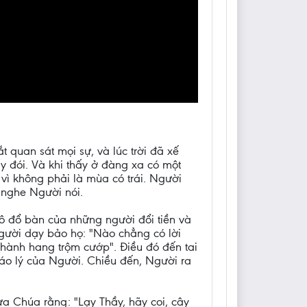
quan sát mọi sự, và lúc trời đã xế
ấy đói. Và khi thấy ở đàng xa có một
 vì không phải là mùa có trái. Người
 nghe Người nói.
ô đổ bàn của những người đổi tiền và
ười dạy bảo họ: "Nào chẳng có lời
hành hang trộm cướp". Điều đó đến tai
giáo lý của Người. Chiều đến, Người ra
ưa Chúa rằng: "Lạy Thầy, hãy coi, cây