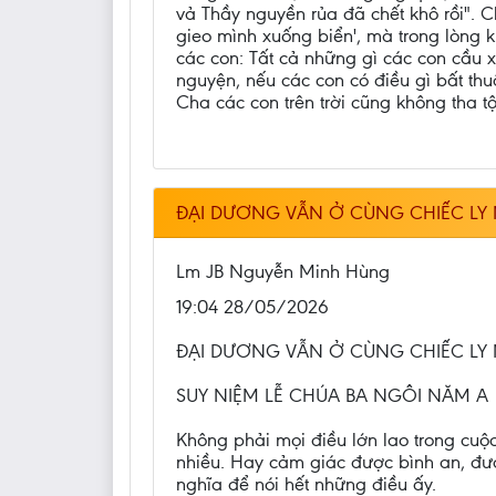
vả Thầy nguyền rủa đã chết khô rồi". C
gieo mình xuống biển', mà trong lòng k
các con: Tất cả những gì các con cầu x
nguyện, nếu các con có điều gì bất thuậ
Cha các con trên trời cũng không tha t
ĐẠI DƯƠNG VẪN Ở CÙNG CHIẾC LY
Lm JB Nguyễn Minh Hùng
19:04 28/05/2026
ĐẠI DƯƠNG VẪN Ở CÙNG CHIẾC LY
SUY NIỆM LỄ CHÚA BA NGÔI NĂM A
Không phải mọi điều lớn lao trong cuộ
nhiều. Hay cảm giác được bình an, đượ
nghĩa để nói hết những điều ấy.