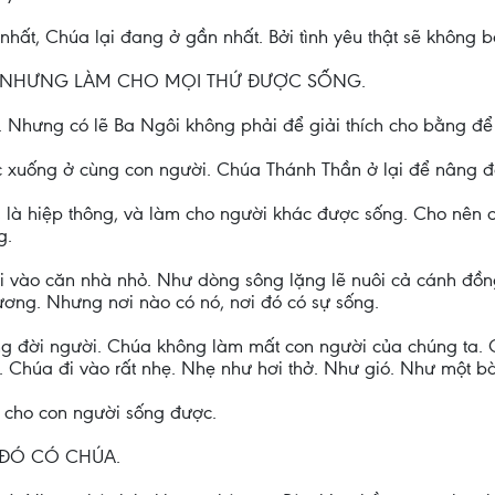
 nhất, Chúa lại đang ở gần nhất. Bởi tình yêu thật sẽ không b
ẦM NHƯNG LÀM CHO MỌI THỨ ĐƯỢC SỐNG.
. Nhưng có lẽ Ba Ngôi không phải để giải thích cho bằng để
xuống ở cùng con người. Chúa Thánh Thần ở lại để nâng đ
, là hiệp thông, và làm cho người khác được sống. Cho nên c
g.
 vào căn nhà nhỏ. Như dòng sông lặng lẽ nuôi cả cánh đồ
ơng. Nhưng nơi nào có nó, nơi đó có sự sống.
ong đời người. Chúa không làm mất con người của chúng ta. 
 Chúa đi vào rất nhẹ. Nhẹ như hơi thở. Như gió. Như một bà
m cho con người sống được.
I ĐÓ CÓ CHÚA.