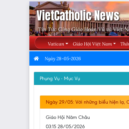
VietCatholic News
Tin Tức Công Giáo Hoàn Vũ và Việt 
Vatican
Giáo Hội Việt Nam
Thô
Ngày 28-05-2026
Phụng Vụ - Mục Vụ
Ngày 29/05: Với những biểu hiện lạ, 
Giáo Hội Năm Châu
03:15 28/05/2026