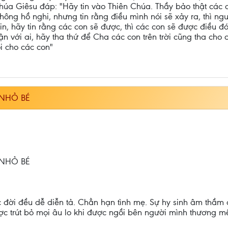
húa Giêsu đáp: "Hãy tin vào Thiên Chúa. Thầy bảo thật các co
hông hồ nghi, nhưng tin rằng điều mình nói sẽ xảy ra, thì ng
in, hãy tin rằng các con sẽ được, thì các con sẽ được điều 
n với ai, hãy tha thứ để Cha các con trên trời cũng tha cho 
ội cho các con"
 NHỎ BÉ
 NHỎ BÉ
c đời đều dễ diễn tả. Chẳn hạn tình mẹ. Sự hy sinh âm thầm 
c trút bỏ mọi âu lo khi được ngồi bên người mình thương m