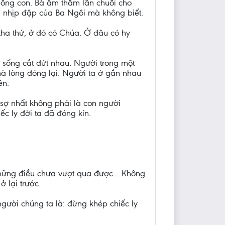
hồng con. Bà âm thầm lần chuỗi cho
h nhịp đập của Ba Ngôi mà không biết.
tha thứ, ở đó có Chúa. Ở đâu có hy
 sống cắt đứt nhau. Người trong một
à lòng đóng lại. Người ta ở gần nhau
ên.
 sợ nhất không phải là con người
c ly đời ta đã đóng kín.
những điều chưa vượt qua được... Không
 lại trước.
ười chúng ta là: đừng khép chiếc ly