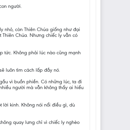
con người.
ly nhỏ, còn Thiên Chúa giống như đại
t Thiên Chúa. Nhưng chiếc ly vẫn có
ập tức. Không phải lúc nào cũng mạnh
ẽ luôn tìm cách lấp đầy nó.
ầu vì buồn phiền. Có những lúc, ta đi
 nhiều người mà vẫn không thấy ai hiểu
 lời kinh. Không nói nổi điều gì, dù
không quay lưng chỉ vì chiếc ly nghèo