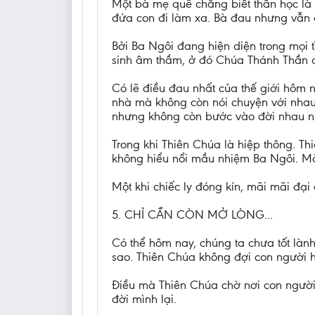
Một bà mẹ quê chẳng biết thần học là
đứa con đi làm xa. Bà đau nhưng vẫn 
Bởi Ba Ngôi đang hiện diện trong mọi 
sinh âm thầm, ở đó Chúa Thánh Thần 
Có lẽ điều đau nhất của thế giới hôm 
nhà mà không còn nói chuyện với nhau
nhưng không còn bước vào đời nhau nữa.
Trong khi Thiên Chúa là hiệp thông. Th
không hiểu nổi mầu nhiệm Ba Ngôi. Mà l
Một khi chiếc ly đóng kín, mãi mãi đại
5. CHỈ CẦN CÒN MỞ LÒNG...
Có thể hôm nay, chúng ta chưa tốt làn
sao. Thiên Chúa không đợi con người h
Điều mà Thiên Chúa chờ nơi con người
đời mình lại.