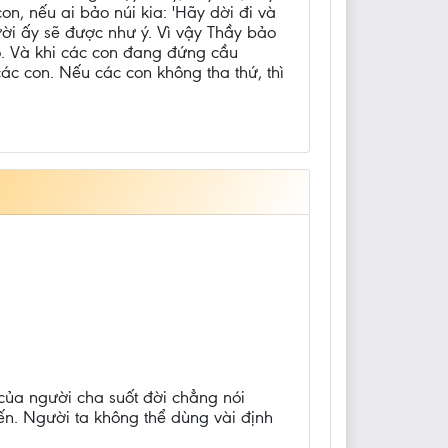
n, nếu ai bảo núi kia: 'Hãy dời đi và
ười ấy sẽ được như ý. Vì vậy Thầy bảo
đó. Và khi các con đang đứng cầu
các con. Nếu các con không tha thứ, thì
của người cha suốt đời chẳng nói
ến. Người ta không thể dùng vài định