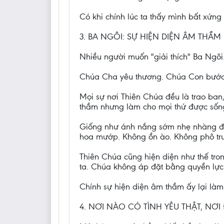
Có khi chính lúc ta thấy mình bất xứng
3. BA NGÔI: SỰ HIỆN DIỆN ÂM TH
Nhiều người muốn "giải thích" Ba Ngôi
Chúa Cha yêu thương. Chúa Con bước 
Mọi sự nơi Thiên Chúa đều là trao ban
thầm nhưng làm cho mọi thứ được sốn
Giống như ánh nắng sớm nhẹ nhàng đi
hoa mướp. Không ồn ào. Không phô trư
Thiên Chúa cũng hiện diện như thế tr
ta. Chúa không áp đặt bằng quyền lực.
Chính sự hiện diện âm thầm ấy lại là
4. NƠI NÀO CÓ TÌNH YÊU THẬT, NƠ