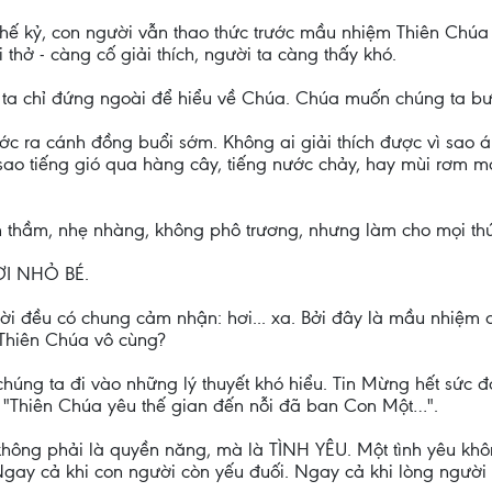
 thế kỷ, con người vẫn thao thức trước mầu nhiệm Thiên Ch
thở - càng cố giải thích, người ta càng thấy khó.
ta chỉ đứng ngoài để hiểu về Chúa. Chúa muốn chúng ta bư
ớc ra cánh đồng buổi sớm. Không ai giải thích được vì sao 
 sao tiếng gió qua hàng cây, tiếng nước chảy, hay mùi rơm m
m thầm, nhẹ nhàng, không phô trương, nhưng làm cho mọi thứ
I NHỎ BÉ.
ời đều có chung cảm nhận: hơi... xa. Bởi đây là mầu nhiệm 
 Thiên Chúa vô cùng?
ng ta đi vào những lý thuyết khó hiểu. Tin Mừng hết sức đơ
: "Thiên Chúa yêu thế gian đến nỗi đã ban Con Một…".
không phải là quyền năng, mà là TÌNH YÊU. Một tình yêu kh
gay cả khi con người còn yếu đuối. Ngay cả khi lòng người 