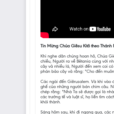
Tin Mừng Chúa Giêsu Kitô theo Thánh
Khi nghe dân chúng hoan hô, Chúa Giês
chiều, Người ra về Bêtania cùng với nh
cây vả nhiều lá, Người đến xem coi có 
phán bảo cây vả rằng: "Cho đến muôn 
Các ngài đến Giêrusalem. Và khi vào 
ghế của những người bán chim câu. Ng
chép rằng: "Nhà Ta sẽ được gọi là nh
các trưởng tế và luật sĩ, họ liền tìm 
khỏi thành.
Sáng hôm sau, khi đi ngang qua, các ng