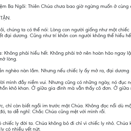
hiệm Ba Ngôi: Thiên Chúa chưa bao giờ ngừng muốn ở cùng 
 TẬN.
, chúng ta có thể nói: Lòng con người giống như một chiếc 
t đại dương. Cũng như trí khôn con người không thể hiểu hế
a: Không phải hiểu hết. Không phải trở nên hoàn hảo ngay l
mở lòng.
ẫn nghèo nàn lắm. Nhưng nếu chiếc ly ấy mở ra, đại dương s
đời mình đầy niềm vui. Nhưng cũng có những ngày, nó đục ng
 hồn khô khan. Ở giữa gia đình mà vẫn thấy cô đơn. Ở giữa
c, chỉ còn biết ngồi im trước mặt Chúa. Không đọc nổi dù một
đó, ta dễ nghĩ: Chắc Chúa cũng mệt với mình rồi.
chiếc ly đời ta. Chúa không bỏ đi chỉ vì chiếc ly nhỏ. Chúa 
ly có nhiều vết nứt.