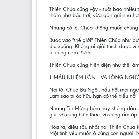
Thiên Chúa cũng vậy - suốt bao nhiêu
thẳm như bầu trời, vừa gần gũi như hơi 
Nhưng có lẽ, Chúa không muốn chúng 
Bước vào "thế giới" Thiên Chúa như bư
dịu xuống. Không ai giải thích được vì
ai cũng cảm được.
Thiên Chúa cũng hiện diện như thế: â
1. MẦU NHIỆM LỚN... VÀ LÒNG NGƯỜ
Nói tới Chúa Ba Ngôi, hầu hết mọi ngư
Làm sao trí óc hữu hạn có thể hiểu nổi
Nhưng Tin Mừng hôm nay không dẫn chú
gũi, vô cùng hiện thực, vô cùng ấm áp
Hóa ra, điều sâu nhất nơi Thiên Chúa 
Một tình yêu muốn ở cùng con người. N