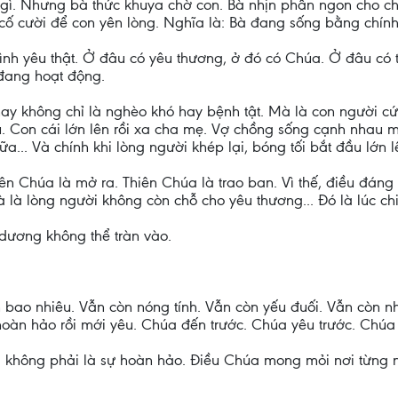
 gì. Nhưng bà thức khuya chờ con. Bà nhịn phần ngon cho c
cố cười để con yên lòng. Nghĩa là: Bà đang sống bằng chín
tình yêu thật. Ở đâu có yêu thương, ở đó có Chúa. Ở đâu có 
đang hoạt động.
nay không chỉ là nghèo khó hay bệnh tật. Mà là con người cứ
. Con cái lớn lên rồi xa cha mẹ. Vợ chồng sống cạnh nhau m
.. Và chính khi lòng người khép lại, bóng tối bắt đầu lớn l
iên Chúa là mở ra. Thiên Chúa là trao ban. Vì thế, điều đáng
à lòng người không còn chỗ cho yêu thương... Đó là lúc chiế
 dương không thể tràn vào.
h bao nhiêu. Vẫn còn nóng tính. Vẫn còn yếu đuối. Vẫn còn 
oàn hảo rồi mới yêu. Chúa đến trước. Chúa yêu trước. Chúa ở
 không phải là sự hoàn hảo. Điều Chúa mong mỏi nơi từng ng