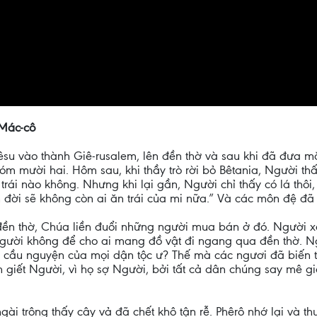
 Mác-cô
u vào thành Giê-rusalem, lên đền thờ và sau khi đã đưa mắt 
óm mười hai. Hôm sau, khi thầy trò rời bỏ Bêtania, Người th
trái nào không. Nhưng khi lại gần, Người chỉ thấy có lá thôi,
đời sẽ không còn ai ăn trái của mi nữa.” Và các môn đệ đã
đền thờ, Chúa liền đuổi những người mua bán ở đó. Người x
ười không để cho ai mang đồ vật đi ngang qua đền thờ. Ng
à cầu nguyện của mọi dận tộc ư? Thế mà các ngươi đã biến t
cách giết Người, vì họ sợ Người, bởi tất cả dân chúng say mê 
ài trông thấy cây vả đã chết khô tận rễ. Phêrô nhớ lại và th