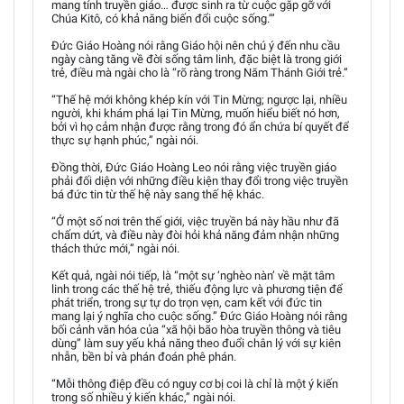
mang tính truyền giáo… được sinh ra từ cuộc gặp gỡ với
Chúa Kitô, có khả năng biến đổi cuộc sống.’”
Đức Giáo Hoàng nói rằng Giáo hội nên chú ý đến nhu cầu
ngày càng tăng về đời sống tâm linh, đặc biệt là trong giới
trẻ, điều mà ngài cho là “rõ ràng trong Năm Thánh Giới trẻ.”
“Thế hệ mới không khép kín với Tin Mừng; ngược lại, nhiều
người, khi khám phá lại Tin Mừng, muốn hiểu biết nó hơn,
bởi vì họ cảm nhận được rằng trong đó ẩn chứa bí quyết để
thực sự hạnh phúc,” ngài nói.
Đồng thời, Đức Giáo Hoàng Leo nói rằng việc truyền giáo
phải đối diện với những điều kiện thay đổi trong việc truyền
bá đức tin từ thế hệ này sang thế hệ khác.
“Ở một số nơi trên thế giới, việc truyền bá này hầu như đã
chấm dứt, và điều này đòi hỏi khả năng đảm nhận những
thách thức mới,” ngài nói.
Kết quả, ngài nói tiếp, là “một sự ‘nghèo nàn’ về mặt tâm
linh trong các thế hệ trẻ, thiếu động lực và phương tiện để
phát triển, trong sự tự do trọn vẹn, cam kết với đức tin
mang lại ý nghĩa cho cuộc sống.” Đức Giáo Hoàng nói rằng
bối cảnh văn hóa của “xã hội bão hòa truyền thông và tiêu
dùng” làm suy yếu khả năng theo đuổi chân lý với sự kiên
nhẫn, bền bỉ và phán đoán phê phán.
“Mỗi thông điệp đều có nguy cơ bị coi là chỉ là một ý kiến
trong số nhiều ý kiến khác,” ngài nói.