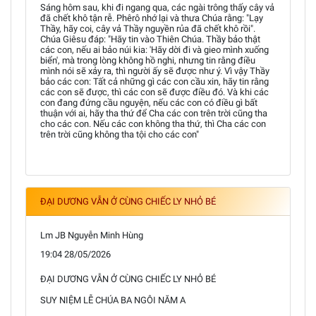
Sáng hôm sau, khi đi ngang qua, các ngài trông thấy cây vả
đã chết khô tận rễ. Phêrô nhớ lại và thưa Chúa rằng: "Lạy
Thầy, hãy coi, cây vả Thầy nguyền rủa đã chết khô rồi".
Chúa Giêsu đáp: "Hãy tin vào Thiên Chúa. Thầy bảo thật
các con, nếu ai bảo núi kia: 'Hãy dời đi và gieo mình xuống
biển', mà trong lòng không hồ nghi, nhưng tin rằng điều
mình nói sẽ xảy ra, thì người ấy sẽ được như ý. Vì vậy Thầy
bảo các con: Tất cả những gì các con cầu xin, hãy tin rằng
các con sẽ được, thì các con sẽ được điều đó. Và khi các
con đang đứng cầu nguyện, nếu các con có điều gì bất
thuận với ai, hãy tha thứ để Cha các con trên trời cũng tha
cho các con. Nếu các con không tha thứ, thì Cha các con
trên trời cũng không tha tội cho các con"
ĐẠI DƯƠNG VẪN Ở CÙNG CHIẾC LY NHỎ BÉ
Lm JB Nguyễn Minh Hùng
19:04 28/05/2026
ĐẠI DƯƠNG VẪN Ở CÙNG CHIẾC LY NHỎ BÉ
SUY NIỆM LỄ CHÚA BA NGÔI NĂM A