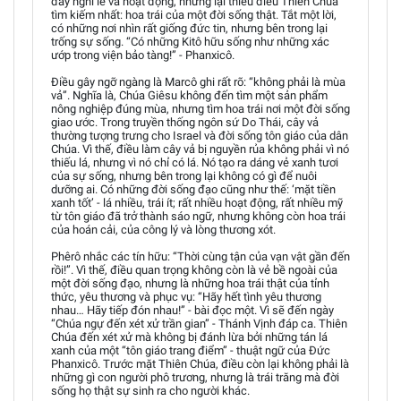
đầy nghi lễ và hoạt động, nhưng lại thiếu điều Thiên Chúa
tìm kiếm nhất: hoa trái của một đời sống thật. Tắt một lời,
có những nơi nhìn rất giống đức tin, nhưng bên trong lại
trống sự sống. “Có những Kitô hữu sống như những xác
ướp trong viện bảo tàng!” - Phanxicô.
Điều gây ngỡ ngàng là Marcô ghi rất rõ: “không phải là mùa
vả”. Nghĩa là, Chúa Giêsu không đến tìm một sản phẩm
nông nghiệp đúng mùa, nhưng tìm hoa trái nơi một đời sống
giao ước. Trong truyền thống ngôn sứ Do Thái, cây vả
thường tượng trưng cho Israel và đời sống tôn giáo của dân
Chúa. Vì thế, điều làm cây vả bị nguyền rủa không phải vì nó
thiếu lá, nhưng vì nó chỉ có lá. Nó tạo ra dáng vẻ xanh tươi
của sự sống, nhưng bên trong lại không có gì để nuôi
dưỡng ai. Có những đời sống đạo cũng như thế: ‘mặt tiền
xanh tốt’ - lá nhiều, trái ít; rất nhiều hoạt động, rất nhiều mỹ
từ tôn giáo đã trở thành sáo ngữ, nhưng không còn hoa trái
của hoán cải, của công lý và lòng thương xót.
Phêrô nhắc các tín hữu: “Thời cùng tận của vạn vật gần đến
rồi!”. Vì thế, điều quan trọng không còn là vẻ bề ngoài của
một đời sống đạo, nhưng là những hoa trái thật của tỉnh
thức, yêu thương và phục vụ: “Hãy hết tình yêu thương
nhau… Hãy tiếp đón nhau!” - bài đọc một. Vì sẽ đến ngày
“Chúa ngự đến xét xử trần gian” - Thánh Vịnh đáp ca. Thiên
Chúa đến xét xử mà không bị đánh lừa bởi những tán lá
xanh của một “tôn giáo trang điểm” - thuật ngữ của Đức
Phanxicô. Trước mặt Thiên Chúa, điều còn lại không phải là
những gì con người phô trương, nhưng là trái trăng mà đời
sống họ thật sự sinh ra cho người khác.