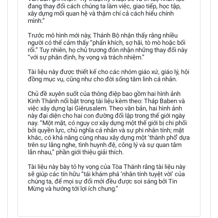
đang thay đổi cách chúng ta làm việc, giao tiếp, học tập,
xây dựng mối quan hệ và thậm chí cả cách hiểu chính
mình.”
Trước mô hình mới này, Thánh Bộ nhận thấy rằng nhiều
người có thể cảm thấy “phấn khích, sợ hãi, tò mò hoặc bối
rối.” Tuy nhiên, họ chủ trương đón nhận những thay đổi này
“với sự phân định, hy vọng và trách nhiệm.”
Tài liệu này được thiết kế cho các nhóm giáo xứ, giáo lý, hội
đồng mục vụ, cũng như cho đời sống tâm linh cá nhân.
Chủ đề xuyên suốt của thông điệp bao gồm hai hình ảnh
Kinh Thánh nổi bật trong tài liệu kèm theo: Tháp Baben và
việc xây dựng lại Giêrusalem. Theo văn bản, hai hình ảnh
này đại diện cho hai con đường đối lập trong thế giới ngày
nay. “Một mặt, có nguy cơ xây dựng một thế giới bị chi phối
bởi quyền lực, chủ nghĩa cá nhân và sự phi nhân tính; mặt
khác, có khả năng cùng nhau xây dựng một ‘thành phố’ dựa
trên sự lắng nghe, tình huynh đệ, công lý và sự quan tâm
lẫn nhau,” phần giới thiệu giải thích.
Tài liệu này bày tỏ hy vọng của Tòa Thánh rằng tài liệu này
sẽ giúp các tín hữu “tái khám phá ‘nhân tính tuyệt vời’ của
chúng ta, để mọi sự đổi mới đều được soi sáng bởi Tin
Mừng và hướng tới lợi ích chung.”