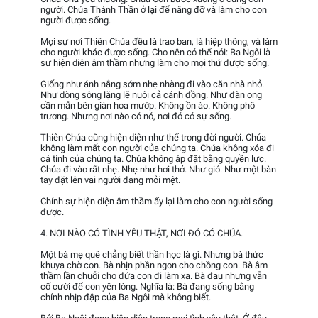
người. Chúa Thánh Thần ở lại để nâng đỡ và làm cho con
người được sống.
Mọi sự nơi Thiên Chúa đều là trao ban, là hiệp thông, và làm
cho người khác được sống. Cho nên có thể nói: Ba Ngôi là
sự hiện diện âm thầm nhưng làm cho mọi thứ được sống.
Giống như ánh nắng sớm nhẹ nhàng đi vào căn nhà nhỏ.
Như dòng sông lặng lẽ nuôi cả cánh đồng. Như đàn ong
cần mẫn bên giàn hoa mướp. Không ồn ào. Không phô
trương. Nhưng nơi nào có nó, nơi đó có sự sống.
Thiên Chúa cũng hiện diện như thế trong đời người. Chúa
không làm mất con người của chúng ta. Chúa không xóa đi
cá tính của chúng ta. Chúa không áp đặt bằng quyền lực.
Chúa đi vào rất nhẹ. Nhẹ như hơi thở. Như gió. Như một bàn
tay đặt lên vai người đang mỏi mệt.
Chính sự hiện diện âm thầm ấy lại làm cho con người sống
được.
4. NƠI NÀO CÓ TÌNH YÊU THẬT, NƠI ĐÓ CÓ CHÚA.
Một bà mẹ quê chẳng biết thần học là gì. Nhưng bà thức
khuya chờ con. Bà nhịn phần ngon cho chồng con. Bà âm
thầm lần chuỗi cho đứa con đi làm xa. Bà đau nhưng vẫn
cố cười để con yên lòng. Nghĩa là: Bà đang sống bằng
chính nhịp đập của Ba Ngôi mà không biết.