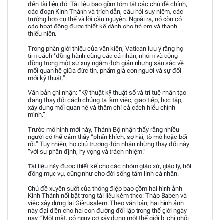
đến tài liệu đó. Tài liệu bao gồm tóm tắt các chủ đề chính,
các đoạn Kinh Thánh và trích dẫn, câu hỏi suy niệm, các
trường hợp cụ thể và lời cầu nguyện. Ngoài ra, nó còn có
các hoạt động được thiết kế dành cho trẻ em và thanh
thiếu niên.
Trong phần giới thiệu của văn kiện, Vatican lưu ý rằng họ
tìm cách “đồng hành cùng các cá nhân, nhóm và cộng
đồng trong một sự suy ngẫm đơn giản nhưng sâu sắc về
mối quan hệ giữa đức tin, phẩm giá con người và sự đổi
mới kỹ thuật.”
Văn bản ghi nhận: “Kỹ thuật kỹ thuật số và trí tuệ nhân tạo
đang thay đổi cách chúng ta làm việc, giao tiếp, học tập,
xây dựng mối quan hệ và thậm chí cả cách hiểu chính
mình.”
Trước mô hình mới này, Thánh Bộ nhận thấy rằng nhiều
người có thể cảm thấy “phấn khích, sợ hãi, tò mò hoặc bối
rối.” Tuy nhiên, họ chủ trương đón nhận những thay đổi này
“với sự phân định, hy vọng và trách nhiệm.”
Tài liệu này được thiết kế cho các nhóm giáo xứ, giáo lý, hội
đồng mục vụ, cũng như cho đời sống tâm linh cá nhân.
Chủ đề xuyên suốt của thông điệp bao gồm hai hình ảnh
Kinh Thánh nổi bật trong tài liệu kèm theo: Tháp Baben và
việc xây dựng lại Giêrusalem. Theo văn bản, hai hình ảnh
này đại diện cho hai con đường đối lập trong thế giới ngày
nay. “Một mặt, có nguy cơ xây dựng một thế giới bị chi phối