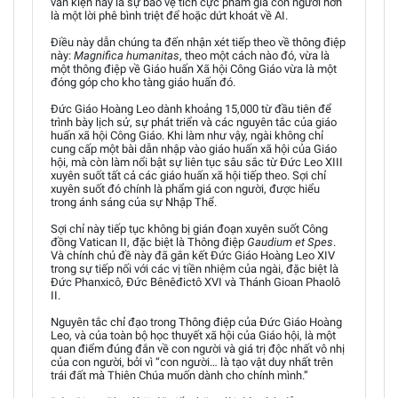
văn kiện này là sự bảo vệ tích cực phẩm giá con người hơn
là một lời phê bình triệt để hoặc dứt khoát về AI.
Điều này dẫn chúng ta đến nhận xét tiếp theo về thông điệp
này:
Magnifica humanitas
, theo một cách nào đó, vừa là
một thông điệp về Giáo huấn Xã hội Công Giáo vừa là một
đóng góp cho kho tàng giáo huấn đó.
Đức Giáo Hoàng Leo dành khoảng 15,000 từ đầu tiên để
trình bày lịch sử, sự phát triển và các nguyên tắc của giáo
huấn xã hội Công Giáo. Khi làm như vậy, ngài không chỉ
cung cấp một bài dẫn nhập vào giáo huấn xã hội của Giáo
hội, mà còn làm nổi bật sự liên tục sâu sắc từ Đức Leo XIII
xuyên suốt tất cả các giáo huấn xã hội tiếp theo. Sợi chỉ
xuyên suốt đó chính là phẩm giá con người, được hiểu
trong ánh sáng của sự Nhập Thể.
Sợi chỉ này tiếp tục không bị gián đoạn xuyên suốt Công
đồng Vatican II, đặc biệt là Thông điệp
Gaudium et Spes
.
Và chính chủ đề này đã gắn kết Đức Giáo Hoàng Leo XIV
trong sự tiếp nối với các vị tiền nhiệm của ngài, đặc biệt là
Đức Phanxicô, Đức Bênêđictô XVI và Thánh Gioan Phaolô
II.
Nguyên tắc chỉ đạo trong Thông điệp của Đức Giáo Hoàng
Leo, và của toàn bộ học thuyết xã hội của Giáo hội, là một
quan điểm đúng đắn về con người và giá trị độc nhất vô nhị
của con người, bởi vì “con người… là tạo vật duy nhất trên
trái đất mà Thiên Chúa muốn dành cho chính mình.”