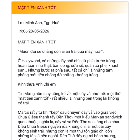
MẶT TIỀN XANH TỐT
Lm. Minh Anh, Tgp. Huế
19:06 28/05/2026
MẶT TIỀN XANH TỐT
“Muôn đời sẽ chẳng còn ai ăn trái của mày nữa!”.
Ở Hollywood, có những dãy phố nhìn từ phía trước trông
hoàn toàn như thật: ban công, cửa sổ, quán cà phê, khách
sạn… Nhưng bước ra phía sau, tất cả chỉ là những tấm
phông mặt tiền chống đỡ những khoảng trống.
Kính thưa Anh Chị em,
Tin Mừng hôm nay cũng kể về một cây vả như thế: một thứ
‘mặt tiền xanh tốt’ - rất nhiều lá, nhưng bên trong lại không
có trái.
Marcô rất ý tứ khi “kẹp” câu chuyện cây vả vào giữa việc
Chúa Giêsu thanh tẩy Đền Thờ - một kiểu Markan sandwich
quen thuộc; nghĩa là, cây vả và Đền Thờ soi sáng cho nhau.
Điều Chúa Giêsu nguyền rủa không chỉ là một cái cây
không sinh trái, nhưng còn là một thứ tôn giáo chỉ còn
những tán lá bên ngoài. Đền Thờ đầy người hành hương,