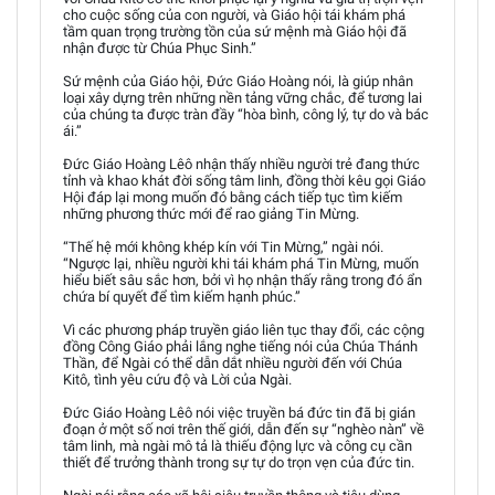
cho cuộc sống của con người, và Giáo hội tái khám phá
tầm quan trọng trường tồn của sứ mệnh mà Giáo hội đã
nhận được từ Chúa Phục Sinh.”
Sứ mệnh của Giáo hội, Đức Giáo Hoàng nói, là giúp nhân
loại xây dựng trên những nền tảng vững chắc, để tương lai
của chúng ta được tràn đầy “hòa bình, công lý, tự do và bác
ái.”
Đức Giáo Hoàng Lêô nhận thấy nhiều người trẻ đang thức
tỉnh và khao khát đời sống tâm linh, đồng thời kêu gọi Giáo
Hội đáp lại mong muốn đó bằng cách tiếp tục tìm kiếm
những phương thức mới để rao giảng Tin Mừng.
“Thế hệ mới không khép kín với Tin Mừng,” ngài nói.
“Ngược lại, nhiều người khi tái khám phá Tin Mừng, muốn
hiểu biết sâu sắc hơn, bởi vì họ nhận thấy rằng trong đó ẩn
chứa bí quyết để tìm kiếm hạnh phúc.”
Vì các phương pháp truyền giáo liên tục thay đổi, các cộng
đồng Công Giáo phải lắng nghe tiếng nói của Chúa Thánh
Thần, để Ngài có thể dẫn dắt nhiều người đến với Chúa
Kitô, tình yêu cứu độ và Lời của Ngài.
Đức Giáo Hoàng Lêô nói việc truyền bá đức tin đã bị gián
đoạn ở một số nơi trên thế giới, dẫn đến sự “nghèo nàn” về
tâm linh, mà ngài mô tả là thiếu động lực và công cụ cần
thiết để trưởng thành trong sự tự do trọn vẹn của đức tin.