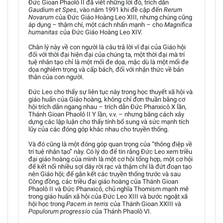
Đức Gioan Phaolô II đã viết những lời đó, trích dẫn
Gaudium et Spes
, vào năm 1991 khi đề cập đến
Rerum
Novarum
của Đức Giáo Hoàng Leo XIII, nhưng chúng cũng
áp dụng – thậm chí, một cách nhấn mạnh – cho
Magnifica
humanitas
của Đức Giáo Hoàng Leo XIV.
Chân lý này về con người là câu trả lời vĩ đại của Giáo hội
đối với thời đại hiện đại của chúng ta, một thời đại mà trí
tuệ nhân tạo chỉ là một mối đe dọa, mặc dù là một mối đe
dọa nghiêm trọng và cấp bách, đối với nhận thức về bản
thân của con người.
Đức Leo cho thấy sự liên tục này trong học thuyết xã hội và
giáo huấn của Giáo hoàng, không chỉ đơn thuần bằng cơ
hội trích dẫn ngang nhau – trích dẫn Đức Phanxicô X lần,
Thánh Gioan Phaolô II Y lần, v.v. – nhưng bằng cách xây
dựng các lập luận cho thấy tính bổ sung và sức mạnh tích
lũy của các đóng góp khác nhau cho truyền thống.
Và đó cũng là một đóng góp quan trọng của “thông điệp về
trí tuệ nhân tạo” này. Có lý do để tin rằng Đức Leo xem triều
đại giáo hoàng của mình là một cơ hội tổng hợp, một cơ hội
để kết nối nhiều sợi dây rời rạc và thậm chí là đứt đoạn tạo
nên Giáo hội; để gắn kết các truyền thống trước và sau
Công đồng, các triều đại giáo hoàng của Thánh Gioan
Phaolô II và Đức Phanxicô, chủ nghĩa Thomism mạnh mẽ
trong giáo huấn xã hội của Đức Leo XIII và bước ngoặt xã
hội học trong
Pacem in terris
của Thánh Gioan XXIII và
Populorum progressio
của Thánh Phaolô VI.