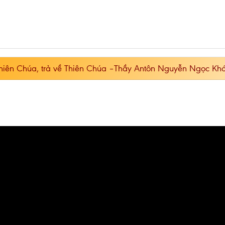
Thiên Chúa, trả về Thiên Chúa –Thầy Antôn Nguyễn Ngọc Kh