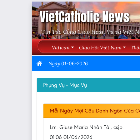
VietCatholic News
Tin Tức Công Giáo Hoàn Vũ và Việt 
Vatican
Giáo Hội Việt Nam
Thô
Ngày 01-06-2026
Phụng Vụ - Mục Vụ
Mỗi Ngày Một Câu Danh Ngôn Của C
Lm. Giuse Maria Nhân Tài, csjb.
01:06 01/06/2026