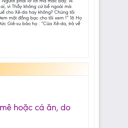
 Người phải lỡ lời mà mắc bẫy. 14
 ai, vì Thầy không cứ bề ngoài mà
huế cho Xê-da hay không? Chúng tôi
? Đem một đồng bạc cho tôi xem !” 16 Họ
ức Giê-su bảo họ : “Của Xê-da, trả về
u mê hoặc cá ăn, do