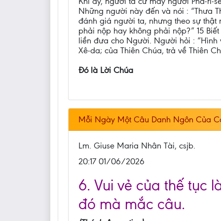
Khi ấy, người ta cử mấy người Pha-ri-
Những người này đến và nói : “Thưa Thầ
đánh giá người ta, nhưng theo sự thậ
phải nộp hay không phải nộp?” 15 Biết 
liền đưa cho Người. Người hỏi : “Hình 
Xê-da; của Thiên Chúa, trả về Thiên C
Đó là Lời Chúa
Mỗi Ngày Một Câu Danh Ngôn Của C
Lm. Giuse Maria Nhân Tài, csjb.
20:17 01/06/2026
6. Vui vẻ của thế tục
đó mà mắc câu.