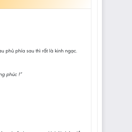
u phủ phía sau thì rất là kinh ngạc.
ng phúc !”