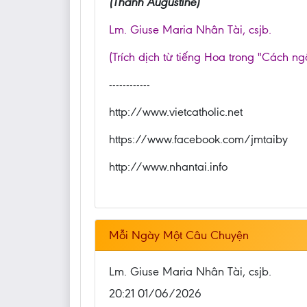
(Thánh Augustine)
Lm. Giuse Maria Nhân Tài, csjb.
(Trích dịch từ tiếng Hoa trong "Cách ng
------------
http://www.vietcatholic.net
https://www.facebook.com/jmtaiby
http://www.nhantai.info
Mỗi Ngày Một Câu Chuyện
Lm. Giuse Maria Nhân Tài, csjb.
20:21 01/06/2026