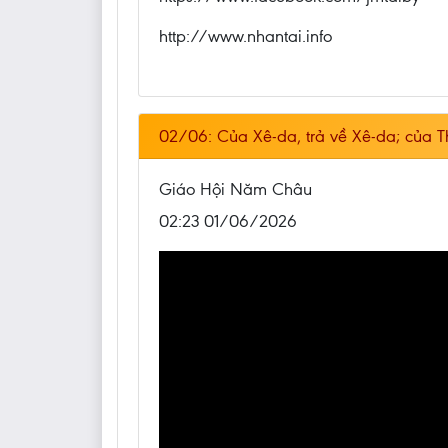
http://www.nhantai.info
02/06: Của Xê-da, trả về Xê-da; của 
Giáo Hội Năm Châu
02:23 01/06/2026