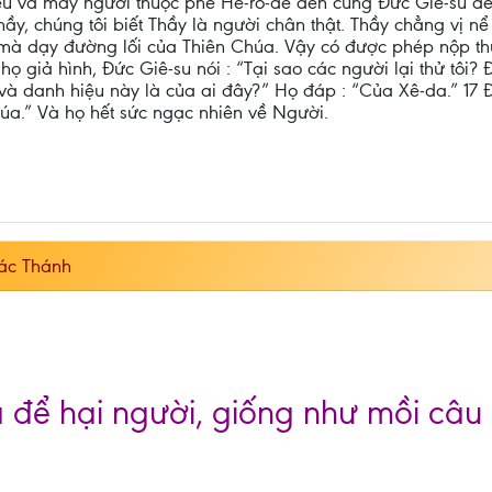
sêu và mấy người thuộc phe Hê-rô-dê đến cùng Đức Giê-su để
y, chúng tôi biết Thầy là người chân thật. Thầy chẳng vị nể
t mà dạy đường lối của Thiên Chúa. Vậy có được phép nộp t
họ giả hình, Đức Giê-su nói : “Tại sao các người lại thử tôi
và danh hiệu này là của ai đây?” Họ đáp : “Của Xê-da.” 17 Đ
húa.” Và họ hết sức ngạc nhiên về Người.
ác Thánh
 là để hại người, giống như mồi câ