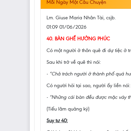
Mỗi Ngày Một Câu Chuyện
Lm. Giuse Maria Nhân Tài, csjb.
01:09 01/06/2026
40. BÀN GHẾ HƯỞNG PHÚC
Có một người ở thôn quê đi dự tiệc ở tr
Sau khi trở về quê thì nói:
- “Chả trách người ở thành phố quá h
Có người hỏi tại sao, người ấy liền nói:
- “Những cái bàn đều được mặc váy th
(Tiếu lâm quảng ký)
Suy tư 40: