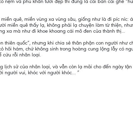
có nệm và phủ khăn tươi đẹp thì đúng là cái bàn cái ghế “h
 ở miền quê, miền vùng xa vùng sâu, giống như là đi píc níc
i miền quê thấy lạ, không phải lạ chuyện làm từ thiện, nhưng
g xa mà như đi khoe khoang cái mô đen của thành thị...
ên thiên quốc”, nhưng khi chia sẻ thân phận con người như ch
cỏ hôi hám, chứ không sinh trong hoàng cung lộng lẫy có ng
 cứu rỗi nhân loại.
 lịch sử của nhân loại, và vẫn còn lạ mãi cho đến ngày tận 
với người vui, khóc với người khóc… ”