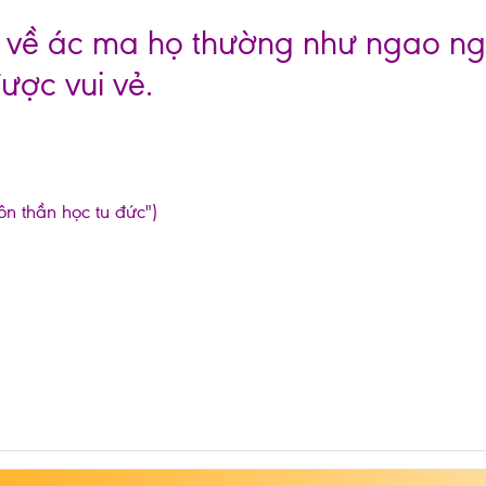
 về ác ma họ thường như ngao ng
ược vui vẻ.
ôn thần học tu đức")