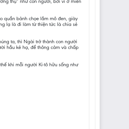
ưởng thụ” như con người, bởi vì ở miền
: áo quần bảnh chọe lắm mô đen, giày
 lạ là đi làm từ thiện tức là chia sẻ
úng ta, thì Ngài trở thành con người
ười hầu kẻ hạ, để thông cảm và chấp
thế khi mỗi người Ki-tô hữu sống như