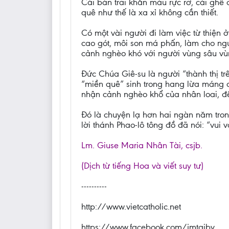
Cái bàn trãi khăn màu rực rỡ, cái ghế 
quê như thế là xa xỉ không cần thiết.
Có một vài người đi làm việc từ thiện
cao gót, môi son má phấn, làm cho ngườ
cảnh nghèo khó với người vùng sâu vùn
Đức Chúa Giê-su là người “thành thị tr
“miền quê” sinh trong hang lừa máng 
nhận cảnh nghèo khổ của nhân loai, để
Đó là chuyện lạ hơn hai ngàn năm trong
lời thánh Phao-lô tông đồ đã nói: “vui 
Lm. Giuse Maria Nhân Tài, csjb.
(Dịch từ tiếng Hoa và viết suy tư)
----------
http://www.vietcatholic.net
https://www.facebook.com/jmtaiby