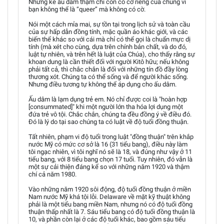
Những kẻ ấu dâm thậm chí còn có cờ riêng của chúng vì
bạn không thể là “queer” mà không có cờ.
Nói một cách mỉa mai, sự tồn tại trong lịch sử và toàn cầu
của sự hấp dẫn đồng tính, mặc quần áo khác giới, và các
biến thể khác so với cái mà chỉ có thể gọi là chuẩn mực dị
tính (mà xét cho cùng, dựa trên chính bản chất, và do đó,
luật tự nhiên, và trên hết là luật của Chúa), cho thấy rằng sự
khoan dung là cần thiết đối với người Kitô hữu; nếu không
phải tất cả, thì chắc chắn là đối với những tín đồ đầy lòng
thương xót. Chúng ta có thể sống và để người khác sống.
Nhưng điều tương tự không thể áp dụng cho ấu dâm.
Ấu dâm là lạm dụng trẻ em. Nó chỉ được coi là "hoàn hợp
[consummated]" khi một người lớn tha hóa lợi dụng một
đứa trẻ vô tội. Chắc chắn, chúng ta đều đồng ý về điều đó.
Đó là lý do tại sao chúng ta có luật về độ tuổi đồng thuận.
Tất nhiên, phạm vi độ tuổi trong luật "đồng thuận" trên khắp
nước Mỹ có mức cơ sở là 16 (31 tiểu bang), điều này làm
tôi ngạc nhiên, vì tôi nghĩ nó sẽ là 18, và đúng như vậy ở 11
tiểu bang, với 8 tiểu bang chọn 17 tuổi. Tuy nhiên, đó vẫn là
một sự cải thiện đáng kể so với những năm 1920 và thậm
chí cả năm 1980.
Vào những năm 1920 sôi động, độ tuổi đồng thuận ở miền
Nam nước Mỹ khá tội lỗi. Delaware về mặt kỹ thuật không
phải là một tiểu bang miền Nam, nhưng nó có độ tuổi đồng
thuận thấp nhất là 7. Sáu tiểu bang có độ tuổi đồng thuận là
10, và phần còn lại ở các độ tuổi khác, bao gồm sáu tiểu