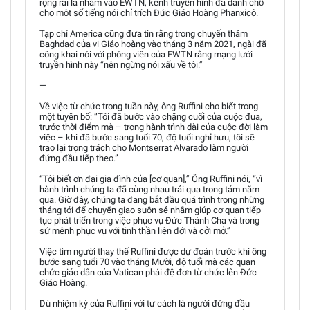
rộng rãi là nhắm vào EWTN, kênh truyền hình đã dành chỗ
cho một số tiếng nói chỉ trích Đức Giáo Hoàng Phanxicô.
Tạp chí America cũng đưa tin rằng trong chuyến thăm
Baghdad của vị Giáo hoàng vào tháng 3 năm 2021, ngài đã
công khai nói với phóng viên của EWTN rằng mạng lưới
truyền hình này “nên ngừng nói xấu về tôi.”
—
Về việc từ chức trong tuần này, ông Ruffini cho biết trong
một tuyên bố: “Tôi đã bước vào chặng cuối của cuộc đua,
trước thời điểm mà – trong hành trình dài của cuộc đời làm
việc – khi đã bước sang tuổi 70, độ tuổi nghỉ hưu, tôi sẽ
trao lại trọng trách cho Montserrat Alvarado làm người
đứng đầu tiếp theo.”
“Tôi biết ơn đại gia đình của [cơ quan],” Ông Ruffini nói, “vì
hành trình chúng ta đã cùng nhau trải qua trong tám năm
qua. Giờ đây, chúng ta đang bắt đầu quá trình trong những
tháng tới để chuyển giao suôn sẻ nhằm giúp cơ quan tiếp
tục phát triển trong việc phục vụ Đức Thánh Cha và trong
sứ mệnh phục vụ với tinh thần liên đới và cởi mở.”
Việc tìm người thay thế Ruffini được dự đoán trước khi ông
bước sang tuổi 70 vào tháng Mười, độ tuổi mà các quan
chức giáo dân của Vatican phải đệ đơn từ chức lên Đức
Giáo Hoàng.
Dù nhiệm kỳ của Ruffini với tư cách là người đứng đầu