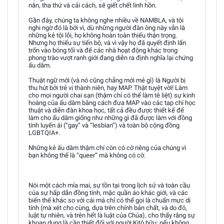
năn, tha thứ và cải cách, sẽ giết chết linh hồn.
Gần đây, chúng ta không nghe nhiều về NAMBLA, và tôi
nghi ngờ đó là bởi vì, dù những người đàn ông này vẫn là
những kẻ tội lỗi, họ không hoàn toàn thiếu thận trọng.
Nhưng họ thiếu sự tiến bộ, và vì vậy họ đã quyết định lẩn
trốn vào bóng tối và để các nhà hoạt động khác trong
phong trào vượt ranh giới đang diễn ra định nghĩa lại chứng
ấu dâm.
Thuật ngữ mới (và nó cũng chẳng mới mẻ gì) là Người bị
thu hút bởi trẻ vị thành niên, hay MAP. Thật tuyệt vời! Làm
cho mọi người chai sạn (thậm chí có thể làm tê liệt) sự kinh
hoàng của ấu dâm bằng cách đưa MAP vào các tạp chí học
thuật và diễn đàn khoa học, tất cả đều được thiết kế để
làm cho ấu dâm giống như những gì đã được làm với đồng
tính luyến ái (“gay” và “lesbian”) và toàn bộ cộng đồng
LGBTQIA+.
Những kẻ ấu dâm thậm chí còn có cờ riêng của chúng vì
bạn không thể là “queer” mà không có cờ.
Nói một cách mỉa mai, sự tồn tại trong lịch sử và toàn cầu
của sự hấp dẫn đồng tính, mặc quần áo khác giới, và các
biến thể khác so với cái mà chỉ có thể gọi là chuẩn mực dị
tính (mà xét cho cùng, dựa trên chính bản chất, và do đó,
luật tự nhiên, và trên hết là luật của Chúa), cho thấy rằng sự
khoan dung là cần thiết đối với người Kitô hữu; nếu không