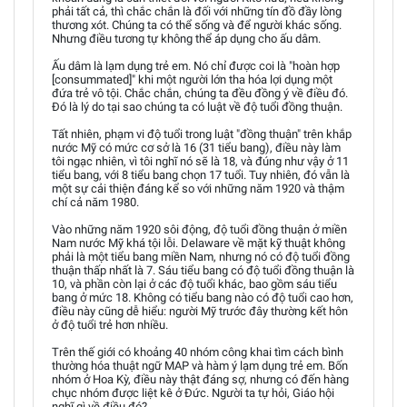
phải tất cả, thì chắc chắn là đối với những tín đồ đầy lòng
thương xót. Chúng ta có thể sống và để người khác sống.
Nhưng điều tương tự không thể áp dụng cho ấu dâm.
Ấu dâm là lạm dụng trẻ em. Nó chỉ được coi là "hoàn hợp
[consummated]" khi một người lớn tha hóa lợi dụng một
đứa trẻ vô tội. Chắc chắn, chúng ta đều đồng ý về điều đó.
Đó là lý do tại sao chúng ta có luật về độ tuổi đồng thuận.
Tất nhiên, phạm vi độ tuổi trong luật "đồng thuận" trên khắp
nước Mỹ có mức cơ sở là 16 (31 tiểu bang), điều này làm
tôi ngạc nhiên, vì tôi nghĩ nó sẽ là 18, và đúng như vậy ở 11
tiểu bang, với 8 tiểu bang chọn 17 tuổi. Tuy nhiên, đó vẫn là
một sự cải thiện đáng kể so với những năm 1920 và thậm
chí cả năm 1980.
Vào những năm 1920 sôi động, độ tuổi đồng thuận ở miền
Nam nước Mỹ khá tội lỗi. Delaware về mặt kỹ thuật không
phải là một tiểu bang miền Nam, nhưng nó có độ tuổi đồng
thuận thấp nhất là 7. Sáu tiểu bang có độ tuổi đồng thuận là
10, và phần còn lại ở các độ tuổi khác, bao gồm sáu tiểu
bang ở mức 18. Không có tiểu bang nào có độ tuổi cao hơn,
điều này cũng dễ hiểu: người Mỹ trước đây thường kết hôn
ở độ tuổi trẻ hơn nhiều.
Trên thế giới có khoảng 40 nhóm công khai tìm cách bình
thường hóa thuật ngữ MAP và hàm ý lạm dụng trẻ em. Bốn
nhóm ở Hoa Kỳ, điều này thật đáng sợ, nhưng có đến hàng
chục nhóm được liệt kê ở Đức. Người ta tự hỏi, Giáo hội
nghĩ gì về điều đó?