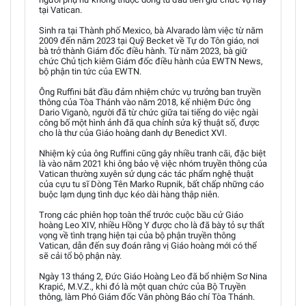
tại Vatican.
Sinh ra tại Thành phố Mexico, bà Alvarado làm việc từ năm
2009 đến năm 2023 tại Quỹ Becket về Tự do Tôn giáo, nơi
bà trở thành Giám đốc điều hành. Từ năm 2023, bà giữ
chức Chủ tịch kiêm Giám đốc điều hành của EWTN News,
bộ phận tin tức của EWTN.
Ông Ruffini bắt đầu đảm nhiệm chức vụ trưởng ban truyền
thông của Tòa Thánh vào năm 2018, kế nhiệm Đức ông
Dario Viganò, người đã từ chức giữa tai tiếng do việc ngài
công bố một hình ảnh đã qua chỉnh sửa kỹ thuật số, được
cho là thư của Giáo hoàng danh dự Benedict XVI.
Nhiệm kỳ của ông Ruffini cũng gây nhiều tranh cãi, đặc biệt
là vào năm 2021 khi ông bảo vệ việc nhóm truyền thông của
Vatican thường xuyên sử dụng các tác phẩm nghệ thuật
của cựu tu sĩ Dòng Tên Marko Rupnik, bất chấp những cáo
buộc lạm dụng tình dục kéo dài hàng thập niên.
Trong các phiên họp toàn thể trước cuộc bầu cử Giáo
hoàng Leo XIV, nhiều Hồng Y được cho là đã bày tỏ sự thất
vọng về tình trạng hiện tại của bộ phận truyền thông
Vatican, dẫn đến suy đoán rằng vị Giáo hoàng mới có thể
sẽ cải tổ bộ phận này.
Ngày 13 tháng 2, Đức Giáo Hoàng Leo đã bổ nhiệm Sơ Nina
Krapić, M.V.Z., khi đó là một quan chức của Bộ Truyền
thông, làm Phó Giám đốc Văn phòng Báo chí Tòa Thánh.