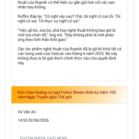
thuật của Rupnik có thể hiện sự gần gũi hơn với các nạn
nhân hay không.
Ruffini đáp lại, “Cô nghĩ vậy sao? Chà, tôi nghĩ cô sai rồi. Tôi
nghĩ cô sai. Tôi thực sự nghĩ cô sai.”
“Việc gỡ bỏ, xóa bỏ, phá hủy nghệ thuật không bao giờ là
một lựa chọn tốt,” ông nói. “Đây không phải là một phản
ứng theo tinh thần Kitô giáo.”
Các tác phẩm nghệ thuật của Rupnik đã bị gỡ bỏ khỏi tất cả
các trang web của Vatican vào tháng 6 năm 2025. Bộ này
không đưa ra lời giải thích chính thức nào cho quyết định
này.
Đức Giáo Hoàng ca ngợi Fulton Sheen nhân kỷ niệm 100
năm Ngày Truyền giáo Thế giới
Vũ Văn An
14:53 02/06/2026
FULTON SHEEN. EAST NEWS