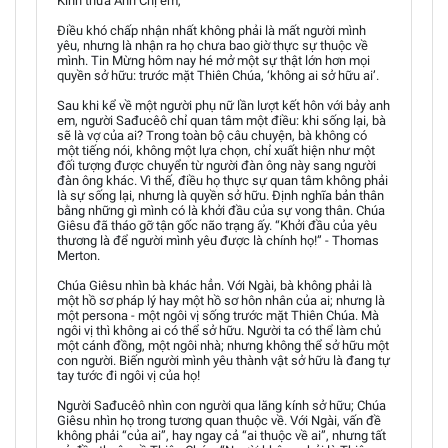
Kính thưa Anh Chị em,
Điều khó chấp nhận nhất không phải là mất người mình
yêu, nhưng là nhận ra họ chưa bao giờ thực sự thuộc về
mình. Tin Mừng hôm nay hé mở một sự thật lớn hơn mọi
quyền sở hữu: trước mặt Thiên Chúa, ‘không ai sở hữu ai’.
Sau khi kể về một người phụ nữ lần lượt kết hôn với bảy anh
em, người Sađucêô chỉ quan tâm một điều: khi sống lại, bà
sẽ là vợ của ai? Trong toàn bộ câu chuyện, bà không có
một tiếng nói, không một lựa chọn, chỉ xuất hiện như một
đối tượng được chuyển từ người đàn ông này sang người
đàn ông khác. Vì thế, điều họ thực sự quan tâm không phải
là sự sống lại, nhưng là quyền sở hữu. Định nghĩa bản thân
bằng những gì mình có là khởi đầu của sự vong thân. Chúa
Giêsu đã tháo gỡ tận gốc não trạng ấy. “Khởi đầu của yêu
thương là để người mình yêu được là chính họ!” - Thomas
Merton.
Chúa Giêsu nhìn bà khác hẳn. Với Ngài, bà không phải là
một hồ sơ pháp lý hay một hồ sơ hôn nhân của ai; nhưng là
một persona - một ngôi vị sống trước mặt Thiên Chúa. Mà
ngôi vị thì không ai có thể sở hữu. Người ta có thể làm chủ
một cánh đồng, một ngôi nhà; nhưng không thể sở hữu một
con người. Biến người mình yêu thành vật sở hữu là đang tự
tay tước đi ngôi vị của họ!
Người Sađucêô nhìn con người qua lăng kính sở hữu; Chúa
Giêsu nhìn họ trong tương quan thuộc về. Với Ngài, vấn đề
không phải “của ai”, hay ngay cả “ai thuộc về ai”, nhưng tất