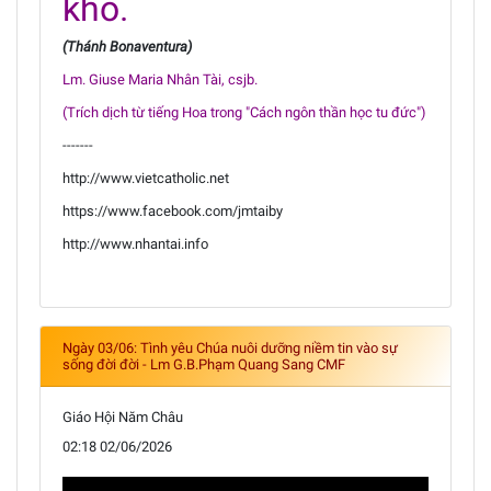
khổ.
(Thánh Bonaventura)
Lm. Giuse Maria Nhân Tài, csjb.
(Trích dịch từ tiếng Hoa trong "Cách ngôn thần học tu đức")
-------
http://www.vietcatholic.net
https://www.facebook.com/jmtaiby
http://www.nhantai.info
Ngày 03/06: Tình yêu Chúa nuôi dưỡng niềm tin vào sự
sống đời đời - Lm G.B.Phạm Quang Sang CMF
Giáo Hội Năm Châu
02:18 02/06/2026