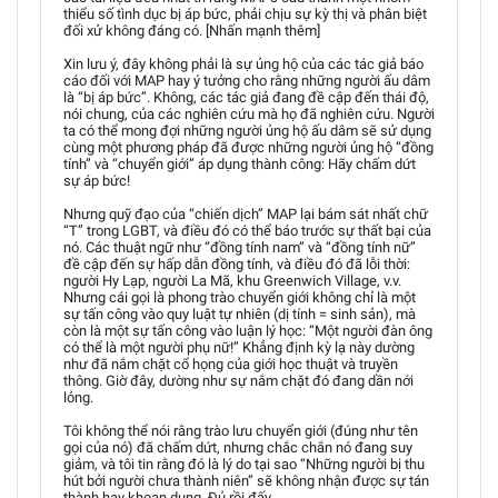
thiểu số tình dục bị áp bức, phải chịu sự kỳ thị và phân biệt
đối xử không đáng có. [Nhấn mạnh thêm]
Xin lưu ý, đây không phải là sự ủng hộ của các tác giả báo
cáo đối với MAP hay ý tưởng cho rằng những người ấu dâm
là “bị áp bức”. Không, các tác giả đang đề cập đến thái độ,
nói chung, của các nghiên cứu mà họ đã nghiên cứu. Người
ta có thể mong đợi những người ủng hộ ấu dâm sẽ sử dụng
cùng một phương pháp đã được những người ủng hộ “đồng
tính” và “chuyển giới” áp dụng thành công: Hãy chấm dứt
sự áp bức!
Nhưng quỹ đạo của “chiến dịch” MAP lại bám sát nhất chữ
“T” trong LGBT, và điều đó có thể báo trước sự thất bại của
nó. Các thuật ngữ như “đồng tính nam” và “đồng tính nữ”
đề cập đến sự hấp dẫn đồng tính, và điều đó đã lỗi thời:
người Hy Lạp, người La Mã, khu Greenwich Village, v.v.
Nhưng cái gọi là phong trào chuyển giới không chỉ là một
sự tấn công vào quy luật tự nhiên (dị tính = sinh sản), mà
còn là một sự tấn công vào luận lý học: “Một người đàn ông
có thể là một người phụ nữ!” Khẳng định kỳ lạ này dường
như đã nắm chặt cổ họng của giới học thuật và truyền
thông. Giờ đây, dường như sự nắm chặt đó đang dần nới
lỏng.
Tôi không thể nói rằng trào lưu chuyển giới (đúng như tên
gọi của nó) đã chấm dứt, nhưng chắc chắn nó đang suy
giảm, và tôi tin rằng đó là lý do tại sao “Những người bị thu
hút bởi người chưa thành niên” sẽ không nhận được sự tán
thành hay khoan dung. Đủ rồi đấy.