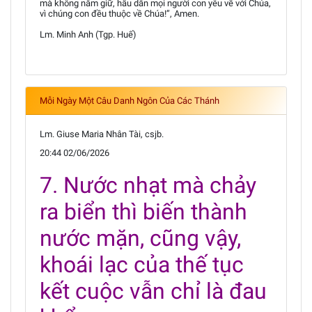
mà không nắm giữ, hầu dẫn mọi người con yêu về với Chúa,
vì chúng con đều thuộc về Chúa!”, Amen.
Lm. Minh Anh (Tgp. Huế)
Mỗi Ngày Một Câu Danh Ngôn Của Các Thánh
Lm. Giuse Maria Nhân Tài, csjb.
20:44 02/06/2026
7. Nước nhạt mà chảy
ra biển thì biến thành
nước mặn, cũng vậy,
khoái lạc của thế tục
kết cuộc vẫn chỉ là đau