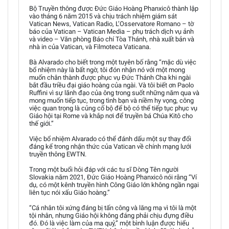
Bộ Truyền thông được Đức Giáo Hoàng Phanxicô thành lập
vào tháng 6 năm 2015 và chịu trách nhiệm giám sát
Vatican News, Vatican Radio, L’Osservatore Romano – tờ
báo của Vatican – Vatican Media – phụ trách dịch vụ ảnh
và video – Văn phòng Báo chí Tòa Thánh, nhà xuất bản và
nhà in của Vatican, và Filmoteca Vaticana.
Bà Alvarado cho biết trong một tuyên bố rằng “mặc dù việc
bổ nhiệm này là bất ngờ, tôi đón nhận nó với một mong
muốn chân thành được phục vụ Đức Thánh Cha khi ngài
bắt đầu triều đại giáo hoàng của ngài. Và tôi biết ơn Paolo
Ruffini vì sự lãnh đạo của ông trong suốt những năm qua và
mong muốn tiếp tục, trong tình bạn và niềm hy vọng, công
việc quan trọng là củng cố bộ để bộ có thể tiếp tục phục vụ
Giáo hội tại Rome và khắp nơi để truyền bá Chúa Kitô cho
thế giới.”
Việc bổ nhiệm Alvarado có thể đánh dấu một sự thay đổi
đáng kể trong nhận thức của Vatican về chính mạng lưới
truyền thông EWTN.
Trong một buổi hỏi đáp với các tu sĩ Dòng Tên người
Slovakia năm 2021, Đức Giáo Hoàng Phanxicô nói rằng “Ví
dụ, có một kênh truyền hình Công Giáo lớn không ngần ngại
liên tục nói xấu Giáo hoàng.”
“Cá nhân tôi xứng đáng bị tấn công và lăng mạ vì tôi là một
tội nhân, nhưng Giáo hội không đáng phải chịu đựng điều
đó. Đó là việc làm của ma quỷ,” một bình luận được hiểu