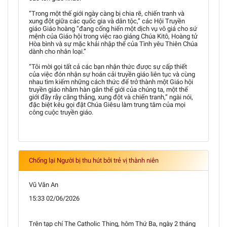
“Trong một thế giới ngày càng bị chia rẽ, chiến tranh và
xung đột giữa các quốc gia và dân tộc,” các Hội Truyền
giáo Giáo hoàng “đang cống hiến một dịch vụ vô giá cho sứ
mệnh của Giáo hội trong việc rao giảng Chúa Kitô, Hoàng tử
Hòa bình và sự mặc khải nhập thể của Tình yêu Thiên Chúa
dành cho nhân loại.”
“Tôi mời gọi tất cả các bạn nhận thức được sự cấp thiết
của việc đón nhận sự hoán cải truyền giáo liên tục và cùng
nhau tìm kiếm những cách thức để trở thành một Giáo hội
truyền giáo nhằm hàn gắn thế giới của chúng ta, một thế
giới đầy rẫy căng thẳng, xung đột và chiến tranh,” ngài nói,
đặc biệt kêu gọi đặt Chúa Giêsu làm trung tâm của mọi
công cuộc truyền giáo.
Chống lại Người bị thu hút bởi trẻ vị thành niên
Vũ Văn An
15:33 02/06/2026
Trên tạp chí The Catholic Thing, hôm Thứ Ba, ngày 2 tháng