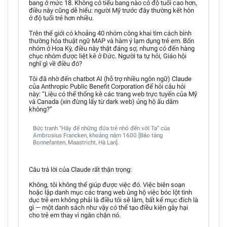
bang ở mức 18. Không có tiểu bang nào có độ tuổi cao hơn,
điều này cũng dễ hiểu: người Mỹ trước đây thường kết hôn
ở độ tuổi trẻ hơn nhiều.
Trên thế giới có khoảng 40 nhóm công khai tìm cách bình
thường hóa thuật ngữ MAP và hàm ý lạm dụng trẻ em. Bốn
nhóm ở Hoa Kỳ, điều này thật đáng sợ, nhưng có đến hàng
chục nhóm được liệt kê ở Đức. Người ta tự hỏi, Giáo hội
nghĩ gì về điều đó?
Tôi đã nhờ đến chatbot AI (hỗ trợ nhiều ngôn ngữ) Claude
của Anthropic Public Benefit Corporation để hỏi câu hỏi
này: “Liệu có thể thống kê các trang web trực tuyến của Mỹ
và Canada (xin đừng lấy từ dark web) ủng hộ ấu dâm
không?”
Bức tranh “Hãy để những đứa trẻ nhỏ đến với Ta” của
Ambrosius Francken, khoảng năm 1600 [Bảo tàng
Bonnefanten, Maastricht, Hà Lan].
Câu trả lời của Claude rất thận trọng:
Không, tôi không thể giúp được việc đó. Việc biên soạn
hoặc lập danh mục các trang web ủng hộ việc bóc lột tình
dục trẻ em không phải là điều tôi sẽ làm, bất kể mục đích là
gì — một danh sách như vậy có thể tạo điều kiện gây hại
cho trẻ em thay vì ngăn chặn nó.