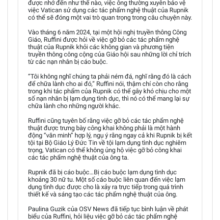
được nhớ đến như thế nào, việc ông thường xuyên bảo vệ
việc Vatican sử dụng các tác phẩm nghệ thuật của Rupnik
có thể sẽ đóng một vai trò quan trọng trong câu chuyện này.
Vào tháng 6 năm 2024, tại một hội nghị truyền thông Công
Giáo, Ruffini được hỏi về việc gỡ bỏ các tác phẩm nghệ
thuật của Rupnik khỏi các không gian và phương tiện
truyền thông công cộng của Giáo hội sau những lời chỉ trích
từ các nạn nhân bị cáo buộc.
“Tôi không nghĩ chúng ta phải ném đá, nghĩ rằng đó là cách
để chữa lành cho ai đó,” Ruffini nói, thậm chí còn cho rằng
trong khi tác phẩm của Rupnik có thể gây khó chịu cho một
số nạn nhân bị lạm dụng tình dục, thì nó có thể mang lại sự
chữa lành cho những người khác.
Ruffini cũng tuyên bố rằng việc gỡ bỏ các tác phẩm nghệ
thuật được trưng bày công khai không phải là một hành
động “văn minh” hợp lý, ngụ ý rằng ngay cả khi Rupnik bị kết
tội tại Bộ Giáo Lý Đức Tin về tội lạm dụng tình dục nghiêm
trọng, Vatican có thể không ủng hộ việc gỡ bỏ công khai
các tác phẩm nghệ thuật của ông ta.
Rupnik đã bị cáo buộc…Bị cáo buộc lạm dụng tình dục
khoảng 30 nữ tu. Một số cáo buộc liên quan đến việc lạm
dụng tình dục được cho là xảy ra trực tiếp trong quá trình
thiết kế và sáng tạo các tác phẩm nghệ thuật của ông.
Paulina Guzik của OSV News đã tiếp tục bình luận về phát
biểu của Ruffini, hỏi liệu việc gỡ bỏ các tác phẩm nghệ