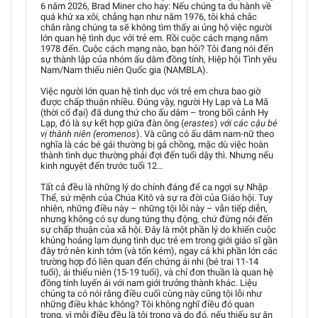
6 năm 2026, Brad Miner cho hay: Nếu chúng ta du hành về
quá khứ xa xôi, chẳng hạn như năm 1976, tôi khá chắc
chắn rằng chúng ta sẽ không tìm thấy ai ủng hộ việc người
lớn quan hệ tình dục với trẻ em. Rồi cuộc cách mạng năm
1978 đến. Cuộc cách mạng nào, bạn hỏi? Tôi đang nói đến
sự thành lập của nhóm ấu dâm đồng tính, Hiệp hội Tình yêu
Nam/Nam thiếu niên Quốc gia (NAMBLA).
Việc người lớn quan hệ tình dục với trẻ em chưa bao giờ
được chấp thuận nhiều. Đúng vậy, người Hy Lạp và La Mã
(thời cổ đại) đã dung thứ cho ấu dâm – trong bối cảnh Hy
Lạp, đó là sự kết hợp giữa đàn ông (
erastes
)
với các cậu bé
vị thành niên (eromenos
). Và cũng có ấu dâm nam-nữ theo
nghĩa là các bé gái thường bị gả chồng, mặc dù việc hoàn
thành tình dục thường phải đợi đến tuổi dậy thì. Nhưng nếu
kinh nguyệt đến trước tuổi 12…
Tất cả đều là những lý do chính đáng để ca ngợi sự Nhập
Thể, sứ mệnh của Chúa Kitô và sự ra đời của Giáo hội. Tuy
nhiên, những điều này – những tội lỗi này – vẫn tiếp diễn,
nhưng không có sự dung túng thụ động, chứ đừng nói đến
sự chấp thuận của xã hội. Đây là một phần lý do khiến cuộc
khủng hoảng lạm dụng tình dục trẻ em trong giới giáo sĩ gần
đây trở nên kinh tởm (và tốn kém), ngay cả khi phần lớn các
trường hợp đó liên quan đến chứng ái nhi (bé trai 11-14
tuổi), ái thiếu niên (15-19 tuổi), và chỉ đơn thuần là quan hệ
đồng tính luyến ái với nam giới trưởng thành khác. Liệu
chúng ta có nói rằng điều cuối cùng này cũng tội lỗi như
những điều khác không? Tôi không nghĩ điều đó quan
trọng, vì mỗi điều đều là tội trọng và do đó, nếu thiếu sự ăn