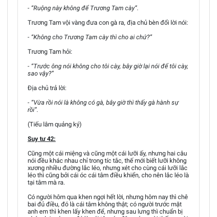
- “Ruộng này không để Trương Tam cày”.
Trương Tam vội vàng đưa con gà ra, địa chủ bèn đổi lời nói:
- “Không cho Trương Tam cày thì cho ai chứ?”
Trương Tam hỏi:
- “Trước ông nói không cho tôi cày, bây giờ lại nói để tôi cày,
sao vậy?”
Địa chủ trả lời:
- “Vừa rồi nói là không có gà, bây giờ thì thấy gà hành sự
rồi”.
(Tiếu lâm quảng ký)
Suy tư 42:
Cũng một cái miệng và cũng một cái lưỡi ấy, nhưng hai câu
nói đều khác nhau chỉ trong tíc tắc, thế mới biết lưỡi không
xương nhiều đường lắc léo, nhưng xét cho cùng cái lưỡi lắc
léo thì cũng bởi cái óc cái tâm điều khiển, cho nên lắc léo là
tại tâm mà ra.
Có người hôm qua khen ngợi hết lời, nhưng hôm nay thì chê
bai đủ điều, đó là cái tâm không thật; có người trước mặt
anh em thì khen lấy khen để, nhưng sau lưng thì chuẩn bị