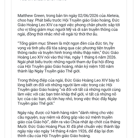
Matthew Green, trong bản tin ngày 02/06/2026 của Aleteia,
choo hay: Phát biểu trước Hội Truyền giáo Giáo hoàng, Đức
Giáo Hoàng Leo XIV ca ngợi việc phong chân phước sắp tới
cho vị tổng giám mục người Mỹ và di sản truyền thông của
ngài, đồng thời nhắc nhở về ngài từ thời thơ ấu.
“Tổng giám mục Sheen là một ngọn đèn của đức tin, hy
vọng và tình yêu đã tỏa sáng qua các phương tiện truyền
thông radio và truyền hình trong nhiều thập niên,” Đức Giáo
Hoàng Leo XIV nói vào thứ Hai, ngày 1 tháng 6 năm 2026.
Ngài phát biểu trước những người tham dự Đại hội đồng
của Hội Truyền giáo Giáo hoàng, nhân kỷ niệm 100 năm
thành lập Ngày Truyền giáo Thế giới.
Trong thông điệp của ngài, Đức Giáo Hoàng Leo XIV bày tỏ
lòng biết ơn đối với những người làm việc trong các Hội
Truyền giáo Giáo hoàng “và đối với tất cả những người cùng
làm việc với các bạn trên khắp thế giới, vì tất cả những nỗ
lực của các bạn, dù lớn hay nhỏ, trong việc thúc đẩy Ngày
Truyền giáo Thế giới.”
Ngày này, được cử hành hàng năm “dành riêng cho việc
cầu nguyện, suy niệm và đóng góp vào sứ mệnh truyền
giáo của Giáo hội”, diễn ra vào Chúa nhật áp chót của tháng
Mười. Đức Giáo Hoàng Pius XI đã phê chuẩn việc thành lập
ngày này vào ngày 14 tháng 4 năm 1926, để đáp lại đơn
thỉnh cầu của Hội Truyền giáo Giáo hoàng.