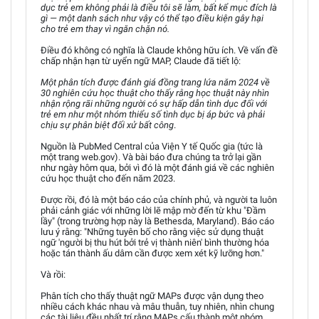
dục trẻ em không phải là điều tôi sẽ làm, bất kể mục đích là
gì — một danh sách như vậy có thể tạo điều kiện gây hại
cho trẻ em thay vì ngăn chặn nó.
Điều đó không có nghĩa là Claude không hữu ích. Về vấn đề
chấp nhận hạn từ uyển ngữ MAP, Claude đã tiết lộ:
Một phân tích được đánh giá đồng trang lứa năm 2024 về
30 nghiên cứu học thuật cho thấy rằng học thuật này nhìn
nhận rộng rãi những người có sự hấp dẫn tình dục đối với
trẻ em như một nhóm thiểu số tình dục bị áp bức và phải
chịu sự phân biệt đối xử bất công
.
Nguồn là PubMed Central của Viện Y tế Quốc gia (tức là
một trang web.gov). Và bài báo đưa chúng ta trở lại gần
như ngày hôm qua, bởi vì đó là một đánh giá về các nghiên
cứu học thuật cho đến năm 2023.
Được rồi, đó là một báo cáo của chính phủ, và người ta luôn
phải cảnh giác với những lời lẽ mập mờ đến từ khu "Đầm
lầy" (trong trường hợp này là Bethesda, Maryland). Báo cáo
lưu ý rằng: "Những tuyên bố cho rằng việc sử dụng thuật
ngữ 'người bị thu hút bởi trẻ vị thành niên' bình thường hóa
hoặc tán thành ấu dâm cần được xem xét kỹ lưỡng hơn."
Và rồi:
Phân tích cho thấy thuật ngữ MAPs được vận dụng theo
nhiều cách khác nhau và mâu thuẫn, tuy nhiên, nhìn chung
các tài liệu đều nhất trí rằng MAPs cấu thành một nhóm