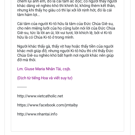
chém lụi anh em, đó là cái tâm ác độc; có người thấy người
khác dáng vẻ nghèo khó thì khinh bỉ, không thèm kết thân,
nhưng khi thấy họ giàu có thì lại xởi lởi nịnh hót, đó là cái
tâm hám lợi...
Cái tâm của người Ki-tô hữu là tâm của Đức Chúa Giê-su,
cho nên miệng lưỡi của họ cũng luôn nói lời của Đức Chúa
Giê-su, tức là lời an ủi, lời vui tươi, lời khích lệ, bởi vì Ki-tô
hữu là có Chúa Ki-tô ở trong mình.
Người khác thấy gà, thấy vịt hay hoặc thấy tiền của người
khác mới giúp đỡ, nhưng người Ki-tô hữu thì chỉ thấy Đức
Chúa Giê-su nghèo khó bất hạnh nơi người khác nên giúp
đỡ mà thôi.
Lm. Giuse Maria Nhân Tài, csjb.
(Dịch từ tiếng Hoa và viết suy tư)
--------
http://www.vietcatholic.net
https://www.facebook.com/jmtaiby
http://www.nhantai.info