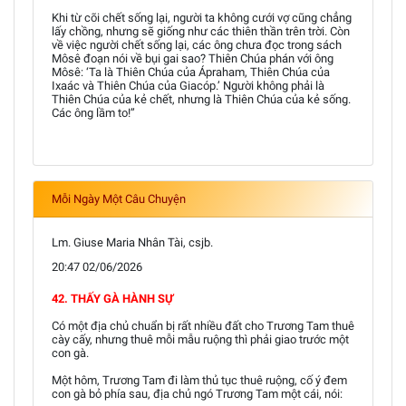
Khi từ cõi chết sống lại, người ta không cưới vợ cũng chẳng
lấy chồng, nhưng sẽ giống như các thiên thần trên trời. Còn
về việc người chết sống lại, các ông chưa đọc trong sách
Môsê đoạn nói về bụi gai sao? Thiên Chúa phán với ông
Môsê: ‘Ta là Thiên Chúa của Ápraham, Thiên Chúa của
Ixaác và Thiên Chúa của Giacóp.’ Người không phải là
Thiên Chúa của kẻ chết, nhưng là Thiên Chúa của kẻ sống.
Các ông lầm to!”
Mỗi Ngày Một Câu Chuyện
Lm. Giuse Maria Nhân Tài, csjb.
20:47 02/06/2026
42. THẤY GÀ HÀNH SỰ
Có một địa chủ chuẩn bị rất nhiều đất cho Trương Tam thuê
cày cấy, nhưng thuê mỗi mẫu ruộng thì phải giao trước một
con gà.
Một hôm, Trương Tam đi làm thủ tục thuê ruộng, cố ý đem
con gà bỏ phía sau, địa chủ ngó Trương Tam một cái, nói: