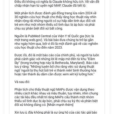
Điều đó không có nghĩa là Claude không hữu ích. Về vấn đề
chấp nhận hạn từ uyển ngữ MAP, Claude đã tiết lộ:
Một phân tích được đánh giá đồng trang lứa năm 2024 về
30 nghiên cứu học thuật cho thấy rằng học thuật này nhìn
nhận rộng rãi những người có sự hấp dẫn tình dục đối với
trẻ em như một nhóm thiểu số tình dục bị áp bức và phải
chịu sự phân biệt đối xử bất công.
Nguồn là PubMed Central của Viện Y tế Quốc gia (tức là
một trang web.gov). Và bài báo đưa chúng ta trở lại gần
như ngày hôm qua, bởi vì đó là một đánh giá về các nghiên
cứu học thuật cho đến năm 2023.
Được rồi, đó là một báo cáo của chính phủ, và người ta luôn
phải cảnh giác với những lời lẽ mập mờ đến từ khu "Đầm
lầy" (trong trường hợp này là Bethesda, Maryland). Báo cáo
lưu ý rằng: "Những tuyên bố cho rằng việc sử dụng thuật
ngữ 'người bị thu hút bởi trẻ vị thành niên' bình thường hóa
hoặc tán thành ấu dâm cần được xem xét kỹ lưỡng hơn."
Và sau đó:
Phân tích cho thấy thuật ngữ MAPs được vận dụng theo
nhiều cách khác nhau và mâu thuẫn, tuy nhiên, nhìn chung
các tài liệu đều nhất trí rằng MAPs cấu thành một nhóm
thiểu số tình dục bị áp bức, phải chịu sự kỳ thị và phân biệt
đối xử không đáng có. [Nhấn mạnh thêm]
Xin lưu ý, đây không phải là sự ủng hộ của các tác giả báo