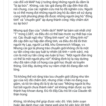
cáo đối với MAP hay ý tưởng rằng những người ấu dâm là
“bị áp bức”. Không, các tác giả đang đề cập đến thái độ,
nói chung, của các nghiên cứu mà họ đã nghiên cứu. Người
ta có thể mong đợi những người ủng hộ ấu dâm sẽ sử dụng
cùng một phương pháp đã được những người ủng hộ “đồng
tính” và “chuyển giới” áp dụng thành công: Hãy chấm dứt
sự áp bức!
Nhưng quỹ đạo của “chiến dịch” MAP lại bám sát nhất chữ
“T” trong LGBT, và điều đó có thể báo trước sự thất bại của
nó. Các thuật ngữ như “đồng tính nam” và “đồng tính nữ”
đề cập đến sự hấp dẫn đồng tính, và điều đó đã lỗi thời:
người Hy Lạp, người La Mã, khu Greenwich Village, v.v.
Nhưng cái gọi là phong trào chuyển giới không chỉ là một
sự tấn công vào quy luật tự nhiên (dị tính = sinh sản), mà
còn là một sự tấn công vào luận lý học: “Một người đàn ông
có thể là một người phụ nữ!” Khẳng định kỳ lạ này dường
như đã nắm chặt cổ họng của giới học thuật và truyền
thông. Giờ đây, dường như sự nắm chặt đó đang dần nới
lỏng.
Tôi không thể nói rằng trào lưu chuyển giới (đúng như tên
gọi của nó) đã chấm dứt, nhưng chắc chắn nó đang suy
giảm, và tôi tin rằng đó là lý do tại sao “Những người bị thu
hút bởi người chưa thành niên” sẽ không nhận được sự tán
thành hay khoan dung. Đủ rồi đấy.Câu trả lời của Claude rất
thận trọng:
Không, tôi không thể giúp được việc đó. Việc biên soạn
hoặc lập danh mục các trang web ủng hộ việc bóc lột tình