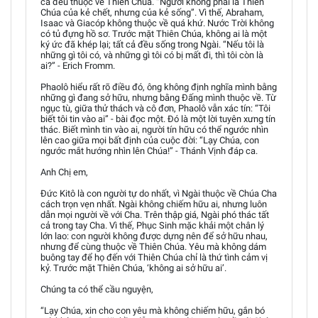
cả đều thuộc về Thiên Chúa. “Người không phải là Thiên
Chúa của kẻ chết, nhưng của kẻ sống”. Vì thế, Abraham,
Isaac và Giacóp không thuộc về quá khứ. Nước Trời không
có tủ đựng hồ sơ. Trước mặt Thiên Chúa, không ai là một
ký ức đã khép lại; tất cả đều sống trong Ngài. “Nếu tôi là
những gì tôi có, và những gì tôi có bị mất đi, thì tôi còn là
ai?” - Erich Fromm.
Phaolô hiểu rất rõ điều đó, ông không định nghĩa mình bằng
những gì đang sở hữu, nhưng bằng Đấng mình thuộc về. Từ
ngục tù, giữa thử thách và cô đơn, Phaolô vẫn xác tín: “Tôi
biết tôi tin vào ai” - bài đọc một. Đó là một lời tuyên xưng tín
thác. Biết mình tin vào ai, người tín hữu có thể ngước nhìn
lên cao giữa mọi bất định của cuộc đời: “Lạy Chúa, con
ngước mắt hướng nhìn lên Chúa!” - Thánh Vịnh đáp ca.
Anh Chị em,
Đức Kitô là con người tự do nhất, vì Ngài thuộc về Chúa Cha
cách trọn vẹn nhất. Ngài không chiếm hữu ai, nhưng luôn
dẫn mọi người về với Cha. Trên thập giá, Ngài phó thác tất
cả trong tay Cha. Vì thế, Phục Sinh mặc khải một chân lý
lớn lao: con người không được dựng nên để sở hữu nhau,
nhưng để cùng thuộc về Thiên Chúa. Yêu mà không dám
buông tay để họ đến với Thiên Chúa chỉ là thứ tình cảm vị
kỷ. Trước mặt Thiên Chúa, ‘không ai sở hữu ai’.
Chúng ta có thể cầu nguyện,
“Lạy Chúa, xin cho con yêu mà không chiếm hữu, gắn bó