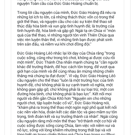
nguyện Toàn cầu của Đức Giáo Hoàng chuẩn bị.
Trong lời cầu nguyện của mình, Đức Giáo Hoàng đã nêu ra
những lợi ích to lớn, cả những thách thức vốn có trong thế
giới thể thao, và nguyện cầu cho các sự kiện thể thao sẽ
thúc đẩy hòa bình và vun góp tình huynh đệ; là trường của
tình huynh đệ, hòa bình và gặp gỡ. Ngài tạ ơn Chúa vì "món
quà của thể thao, vì những người tôn vinh Thiên Chúa qua
việc rèn luyện thân thể, vì những tình bạn được phát sinh
trên sân đấu, và niềm vui khi chơi đồng đội."
Đức Giáo Hoàng Lêô nhắc lại lời dạy của Chúa rằng “trong
cuộc sống, cũng như trong trò chơi, không ai được cứu rỗi
một mình”, Đức Thánh Cha nhấn mạnh chúng ta “cần người
khác để trưởng thành, để học cách tôn trọng, để vượt qua
giới hạn của mình và để cùng nhau ăn mừng những chiến
thắng mà chúng ta đạt được”. Vì vậy, Đức Giáo Hoàng Lêô
cầu nguyện cho thể thao “luôn là một trường học của tình
huynh đệ, chứ không phải là sự cạnh tranh vô nghĩa, một
không gian gặp gỡ, chứ không phải là sự loại trừ, một con
đường hòa bình, chứ không phải là bạo lực”. Kết nối mọi
người và đến gần Chúa Kitô hơn “Nguyện xin cho những
người chơi, tập luyện hoặc cổ vũ”, Đức Giáo Hoàng nói,
“khám phá ra trong thể thao một ngôn ngữ phổ quát kết nối
các nền văn hóa, đoàn kết các dân tộc và gieo mầm sự tôn
trọng, tình đoàn kết và sự trưởng thành cá nhân”. Ngài cũng
cầu nguyện rằng mỗi môn thể thao “trở thành một cơ hội về
cuộc sống được sống cùng Chúa, làm việc với niềm vui và
nỗ lực, sống với lòng khiêm nhường trong thất bại và với
lòng biết ơn trong chiến thắng mà Chúa ban trong sự Phục