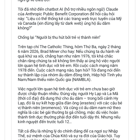
Tôi đã nhờ đến chatbot AI (hỗ trợ nhiều ngôn ngữ) Claude
của Anthropic Public Benefit Corporation để hỏi câu hỏi
này: “Liệu có thể thống kê các trang web trực tuyến của Mỹ
và Canada (xin đừng lấy từ dark web) ủng hộ ấu dâm
không?”
Chống lại “Người bị thu hút bởi trẻ vị thành niên”
Trên tạp chí The Catholic Thing, hôm Thứ Ba, ngày 2 tháng
6 năm 2026, Brad Miner cho hay: Nếu chúng ta du hành về
quá khứ xa xôi, chẳng hạn như năm 1976, tôi khá chắc
chắn rằng chúng ta sẽ không tìm thấy ai ủng hộ việc người
lớn quan hệ tình dục với trẻ em. Rồi cuộc cách mạng năm
1978 đến. Cuộc cách mạng nào, bạn hỏi? Tôi đang nói đến
sự thành lập của nhóm ấu dâm đồng tính, Hiệp hội Tình yêu
Nam/Nam thiếu niên Quốc gia (NAMBLA).
Việc người lớn quan hệ tình dục với trẻ em chưa bao giờ
được chấp thuận nhiều. Đúng vậy, người Hy Lạp và La Mã
(thời cổ đại) đã dung thứ cho ấu dâm – trong bối cảnh Hy
Lạp, đó là sự kết hợp giữa đàn ông (erastes) với các cậu bé
vị thành niên (eromenos). Và cũng có ấu dâm nam-nữ theo
nghĩa là các bé gái thường bị gả chồng, mặc dù việc hoàn
thành tình dục thường phải đợi đến tuổi dậy thì. Nhưng nếu
kinh nguyệt đến trước tuổi 12…
Tất cả đều là những lý do chính đáng để ca ngợi sự Nhập
Thể, sứ mệnh của Chúa Kitô và sự ra đời của Giáo hội. Tuy