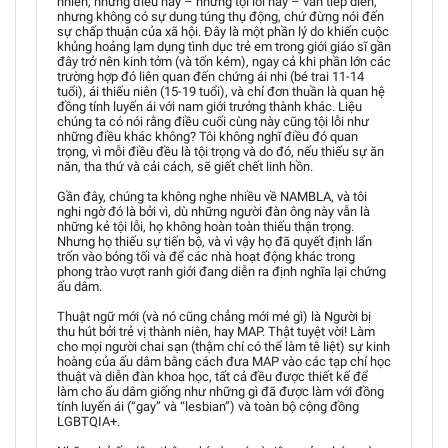
nhiên, những điều này – những tội lỗi này – vẫn tiếp diễn,
nhưng không có sự dung túng thụ động, chứ đừng nói đến
sự chấp thuận của xã hội. Đây là một phần lý do khiến cuộc
khủng hoảng lạm dụng tình dục trẻ em trong giới giáo sĩ gần
đây trở nên kinh tởm (và tốn kém), ngay cả khi phần lớn các
trường hợp đó liên quan đến chứng ái nhi (bé trai 11-14
tuổi), ái thiếu niên (15-19 tuổi), và chỉ đơn thuần là quan hệ
đồng tính luyến ái với nam giới trưởng thành khác. Liệu
chúng ta có nói rằng điều cuối cùng này cũng tội lỗi như
những điều khác không? Tôi không nghĩ điều đó quan
trọng, vì mỗi điều đều là tội trọng và do đó, nếu thiếu sự ăn
năn, tha thứ và cải cách, sẽ giết chết linh hồn.
Gần đây, chúng ta không nghe nhiều về NAMBLA, và tôi
nghi ngờ đó là bởi vì, dù những người đàn ông này vẫn là
những kẻ tội lỗi, họ không hoàn toàn thiếu thận trọng.
Nhưng họ thiếu sự tiến bộ, và vì vậy họ đã quyết định lẩn
trốn vào bóng tối và để các nhà hoạt động khác trong
phong trào vượt ranh giới đang diễn ra định nghĩa lại chứng
ấu dâm.
Thuật ngữ mới (và nó cũng chẳng mới mẻ gì) là Người bị
thu hút bởi trẻ vị thành niên, hay MAP. Thật tuyệt vời! Làm
cho mọi người chai sạn (thậm chí có thể làm tê liệt) sự kinh
hoàng của ấu dâm bằng cách đưa MAP vào các tạp chí học
thuật và diễn đàn khoa học, tất cả đều được thiết kế để
làm cho ấu dâm giống như những gì đã được làm với đồng
tính luyến ái (“gay” và “lesbian”) và toàn bộ cộng đồng
LGBTQIA+.