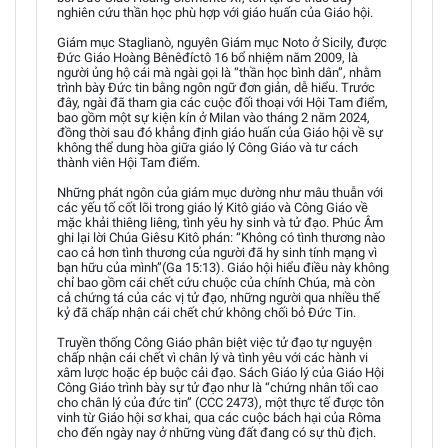
nghiên cứu thần học phù hợp với giáo huấn của Giáo hội.
Giám mục Staglianò, nguyên Giám mục Noto ở Sicily, được
Đức Giáo Hoàng Bênêđíctô 16 bổ nhiệm năm 2009, là
người ủng hộ cái mà ngài gọi là “thần học bình dân”, nhằm
trình bày Đức tin bằng ngôn ngữ đơn giản, dễ hiểu. Trước
đây, ngài đã tham gia các cuộc đối thoại với Hội Tam điểm,
bao gồm một sự kiện kín ở Milan vào tháng 2 năm 2024,
đồng thời sau đó khẳng định giáo huấn của Giáo hội về sự
không thể dung hòa giữa giáo lý Công Giáo và tư cách
thành viên Hội Tam điểm.
Những phát ngôn của giám mục dường như mâu thuẫn với
các yếu tố cốt lõi trong giáo lý Kitô giáo và Công Giáo về
mặc khải thiêng liêng, tình yêu hy sinh và tử đạo. Phúc Âm
ghi lại lời Chúa Giêsu Kitô phán: “Không có tình thương nào
cao cả hơn tình thương của người đã hy sinh tính mạng vì
bạn hữu của mình”(Ga 15:13). Giáo hội hiểu điều này không
chỉ bao gồm cái chết cứu chuộc của chính Chúa, mà còn
cả chứng tá của các vị tử đạo, những người qua nhiều thế
kỷ đã chấp nhận cái chết chứ không chối bỏ Đức Tin.
Truyền thống Công Giáo phân biệt việc tử đạo tự nguyện
chấp nhận cái chết vì chân lý và tình yêu với các hành vi
xâm lược hoặc ép buộc cải đạo. Sách Giáo lý của Giáo Hội
Công Giáo trình bày sự tử đạo như là “chứng nhân tối cao
cho chân lý của đức tin” (CCC 2473), một thực tế được tôn
vinh từ Giáo hội sơ khai, qua các cuộc bách hại của Rôma
cho đến ngày nay ở những vùng đất đang có sự thù địch.