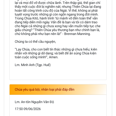
lại và mọi đổ vỡ được chữa lành. Trên thập giá, thế gian chỉ
thấy một cuộc đời bị nghiền nát; nhưng Thiên Chúa lại đang
hoàn tất công trình cứu độ của Ngài. Vì thế, không ai phải
tuyệt vọng trước những gì còn ngổn ngang trong đời mình.
Trong Chúa Kitô, hành trình ‘từ mảnh vỡ đến toàn thể’ vẫn
đang tiếp diễn mỗi ngày. Vấn đề là bạn và tôi có dám trao
cho Ngài cả những gì chưa xong hay vẫn muốn tiếp tục che
giấu chúng? “Thiên Chúa yêu thương bạn như chính bạn là,
chứ không phải như bạn nên là!” - Brennan Manning.
Chúng ta có thể cầu nguyện,
“Lạy Chúa, cho con biết tín thác những gì chưa hiểu; kiên
nhẫn với những gì dở dang; và biết để ân sủng Chúa kiện
toàn cuộc sống mình!”, Amen.
Lm. Minh Anh (Tgp. Huế)
Chúa yêu quá bội, nhân loại phải đáp đền
Lm. An-tôn Nguyễn Văn Độ
17:50 09/06/2026