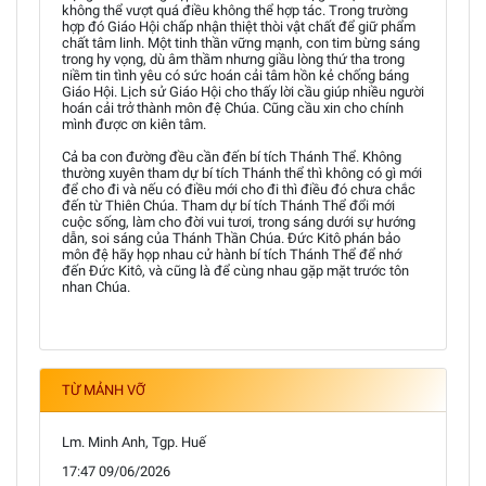
không thể vượt quá điều không thể hợp tác. Trong trường
hợp đó Giáo Hội chấp nhận thiệt thòi vật chất để giữ phẩm
chất tâm linh. Một tinh thần vững mạnh, con tim bừng sáng
trong hy vọng, dù âm thầm nhưng giầu lòng thứ tha trong
niềm tin tình yêu có sức hoán cải tâm hồn kẻ chống báng
Giáo Hội. Lịch sử Giáo Hội cho thấy lời cầu giúp nhiều người
hoán cải trở thành môn đệ Chúa. Cũng cầu xin cho chính
mình được ơn kiên tâm.
Cả ba con đường đều cần đến bí tích Thánh Thể. Không
thường xuyên tham dự bí tích Thánh thể thì không có gì mới
để cho đi và nếu có điều mới cho đi thì điều đó chưa chắc
đến từ Thiên Chúa. Tham dự bí tích Thánh Thể đổi mới
cuộc sống, làm cho đời vui tươi, trong sáng dưới sự hướng
dẫn, soi sáng của Thánh Thần Chúa. Đức Kitô phán bảo
môn đệ hãy họp nhau cử hành bí tích Thánh Thể để nhớ
đến Đức Kitô, và cũng là để cùng nhau gặp mặt trước tôn
nhan Chúa.
TỪ MẢNH VỠ
Lm. Minh Anh, Tgp. Huế
17:47 09/06/2026