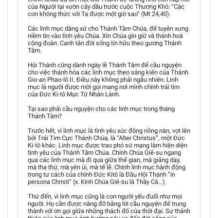
của Người tại vườn cây dầu trước cuộc Thương Khó: “Các
con không thức với Ta được một giờ sao” (Mt 24,40).
Các linh mục dâng xứ cho Thánh Tâm Chúa, để tuyên xưng
niềm tin vào tình yêu Chúa. Xin Chúa gìn giữ và thánh hoá
cộng đoàn. Canh tân đời sống tín hữu theo gương Thánh
Tâm.
Hội Thánh cũng dành ngày lễ Thánh Tâm để cầu nguyện
cho việc thánh hóa các linh mục theo sáng kiến của Thánh
Gio-an Phao-lô II. Điều này không phải ngẫu nhiên. Linh
mục là người được mời gọi mang nơi mình chính trái tim
của Đức Ki-tô Mục Tử Nhân Lành.
Tại sao phải cầu nguyện cho các linh mục trong tháng
Thánh Tâm?
Trước hết, vì linh mục là tình yêu xúc động nồng nàn, vọt lên
bởi Trái Tim Cực Thánh Chúa, là “Alter Christus”, một Đức
Ki-tô khác. Linh mục được trao phó sứ mạng làm hiện diện
tình yêu của Thánh Tâm Chúa. Chính Chúa Giê-su ngang
qua các linh mục mà đi qua giữa thế gian, mà giảng dạy,
mà tha thứ, mà yên ủi, mà tế lễ. Chính linh mục hành động
trong tư cách của chính Đức Kitô là Đầu Hội Thánh “in
persona Christi” (x. Kinh Chúa Giê-su là Thầy Cả…).
Thứ đến, vì linh mục cũng là con người yếu đuối như mọi
người. Họ cần được nâng đỡ bằng lời cầu nguyện để trung
thành với ơn gọi giữa những thách đố của thời đại. Sự thánh