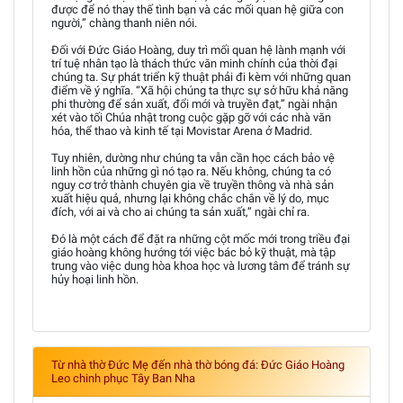
được để nó thay thế tình bạn và các mối quan hệ giữa con
người,” chàng thanh niên nói.
Đối với Đức Giáo Hoàng, duy trì mối quan hệ lành mạnh với
trí tuệ nhân tạo là thách thức văn minh chính của thời đại
chúng ta. Sự phát triển kỹ thuật phải đi kèm với những quan
điểm về ý nghĩa. “Xã hội chúng ta thực sự sở hữu khả năng
phi thường để sản xuất, đổi mới và truyền đạt,” ngài nhận
xét vào tối Chúa nhật trong cuộc gặp gỡ với các nhà văn
hóa, thể thao và kinh tế tại Movistar Arena ở Madrid.
Tuy nhiên, dường như chúng ta vẫn cần học cách bảo vệ
linh hồn của những gì nó tạo ra. Nếu không, chúng ta có
nguy cơ trở thành chuyên gia về truyền thông và nhà sản
xuất hiệu quả, nhưng lại không chắc chắn về lý do, mục
đích, với ai và cho ai chúng ta sản xuất,” ngài chỉ ra.
Đó là một cách để đặt ra những cột mốc mới trong triều đại
giáo hoàng không hướng tới việc bác bỏ kỹ thuật, mà tập
trung vào việc dung hòa khoa học và lương tâm để tránh sự
hủy hoại linh hồn.
Từ nhà thờ Đức Mẹ đến nhà thờ bóng đá: Đức Giáo Hoàng
Leo chinh phục Tây Ban Nha