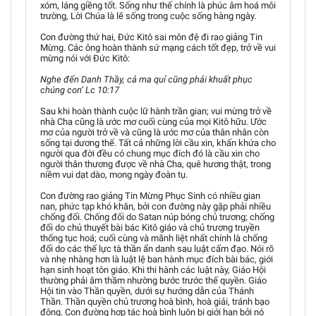
xóm, láng giềng tốt. Sống như thế chính là phúc âm hoá môi
trường, Lời Chúa là lẽ sống trong cuộc sống hàng ngày.
Con đường thứ hai, Đức Kitô sai môn đệ đi rao giảng Tin
Mừng. Các ông hoàn thành sứ mạng cách tốt đẹp, trở về vui
mừng nói với Đức Kitô:
Nghe đến Danh Thầy, cả ma quỉ cũng phải khuất phục
chúng con’ Lc 10:17
Sau khi hoàn thành cuộc lữ hành trần gian; vui mừng trở về
nhà Cha cũng là ước mơ cuối cùng của mọi Kitô hữu. Ước
mơ của người trở về và cũng là ước mơ của thân nhân còn
sống tại dương thế. Tất cả những lời cầu xin, khấn khứa cho
người qua đời đều có chung mục đích đó là cầu xin cho
người thân thương được về nhà Cha, quê hương thật, trong
niềm vui dạt dào, mong ngày đoàn tụ.
Con đường rao giảng Tin Mừng Phục Sinh có nhiều gian
nan, phức tạp khó khăn, bởi con đường này gặp phải nhiều
chống đối. Chống đối do Satan núp bóng chủ trương; chống
đối do chủ thuyết bài bác Kitô giáo và chủ trương truyền
thống tục hoá; cuối cùng và mãnh liệt nhất chính là chống
đối do các thế lực tà thần ẩn danh sau luật cấm đạo. Nói rõ
và nhẹ nhàng hơn là luật lệ ban hành mục đích bài bác, giới
hạn sinh hoạt tôn giáo. Khi thi hành các luật này, Giáo Hội
thường phải âm thầm nhường bước trước thế quyền. Giáo
Hội tin vào Thần quyền, dưới sự hướng dẫn của Thánh
Thần. Thần quyền chủ trương hoà bình, hoà giải, tránh bạo
động. Con đường hợp tác hoà bình luôn bị giới hạn bởi nó