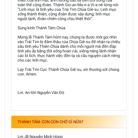
thiện của linh mục ảnh hưởng sâu xa đến đời sống của
toàn thể cộng đoàn. Thánh Gio-an Ma-ri-a Vi-a-nê từng nói:
“Linh mục là tình yêu của Trái Tim Chúa Giê-su. Linh mục
sống thánh thiện, cộng đoàn được xây dựng; linh mục
nguội lạnh, đoàn chiên cũng chịu thiệt thòi”.
Sùng kính Thánh Tâm Chúa
Mừng lễ Thánh Tâm hôm nay, chúng ta được mời gọi nhìn
vào Trái Tim bị đâm thâu của Chúa Giê-su để nhận ra chiều
sâu tình yêu Thiên Chúa dành cho mỗi người mà đền đáp
tình yêu ấy bằng đời sống hoán cải, siêng năng lãnh nhận
các bí tích, thực hành việc đền tạ và cầu nguyện cách riêng
cho các linh mục.
Lạy Trái Tim Cực Thánh Chúa Giê-su, xin thương xót chúng
con. Amen.
Lm. An-tôn Nguyễn Văn Độ
THÁNH TÂM: CON CÒN CHỜ GÌ NỮA?
Lm JB Nguyễn Minh Hùng