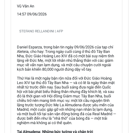
Vũ Văn An
14:57 09/06/2026
STEFANO RELLANDINI | AFP
Daniel Esparza, trong bản tin ngày 09/06/2026 của tạp chí
Aleteia, cho hay: Trong ngày cuối cùng ở thủ đô Tây Ban
Nha, Đức Giáo Hoàng Leo XIV đã có một bài suy niệm tĩnh
lặng về Đức Mẹ, một lời nhắn nhủ thẳng thắn với các giám
mục về vấn nạn lạm dụng, và một câu chuyện cười ngoài
kịch bản khiến 80,000 người đứng dậy vỗ tay.
Thứ Hai là một ngày bận rộn nữa đối với Đức Giáo Hoàng
Leo XIV tại thủ đô Tây Ban Nha — và có lẽ là ngày thân mật
nhất từ trước đến nay. Sau buổi sáng đưa ngài đến Quốc
hội với bài phát biểu thẳng thắn nhưng đầy khích lệ, và sau
đó là thời gian với Hội đồng Giám mục Tây Ban Nha, buổi
chiều trở nên mang tính mục vụ: một lời cầu nguyện tĩnh
lặng trước tượng Đức Mẹ La Almudena được yêu mến của
Madrid, một cuộc gặp gỡ với những nạn nhân bị lạm dụng,
và một buổi tối tại sân vận động bóng đá của Real Madrid —
được biết đến như là “nhà thờ” của bóng đá — một trải
nghiệm mà không ai có thể quên.
Tại Almudena: Những bức tường và chân trời