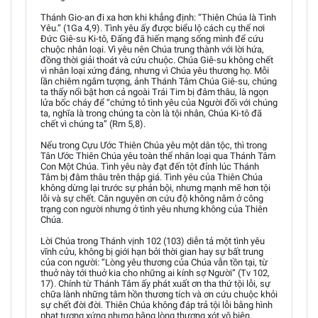
Thánh Gio-an đi xa hơn khi khẳng định: “Thiên Chúa là Tình
Yêu.” (1Ga 4,9). Tình yêu ấy được biểu lộ cách cụ thể nơi
Đức Giê-su Ki-tô, Đấng đã hiến mạng sống mình để cứu
chuộc nhân loại. Vì yêu nên Chúa trung thành với lời hứa,
đồng thời giải thoát và cứu chuộc. Chúa Giê-su không chết
vì nhân loại xứng đáng, nhưng vì Chúa yêu thương họ. Mỗi
lần chiêm ngắm tượng, ảnh Thánh Tâm Chúa Giê-su, chúng
ta thấy nổi bật hơn cả ngoài Trái Tim bị đâm thâu, là ngọn
lửa bốc cháy để “chứng tỏ tình yêu của Người đối với chúng
ta, nghĩa là trong chúng ta còn là tội nhân, Chúa Ki-tô đã
chết vì chúng ta” (Rm 5,8).
Nếu trong Cựu Ước Thiên Chúa yêu một dân tộc, thì trong
Tân Ước Thiên Chúa yêu toàn thể nhân loại qua Thánh Tâm
Con Một Chúa. Tình yêu này đạt đến tột đỉnh lúc Thánh
Tâm bị đâm thâu trên thập giá. Tình yêu của Thiên Chúa
không dừng lại trước sự phản bội, nhưng mạnh mẽ hơn tội
lỗi và sự chết. Căn nguyên ơn cứu độ không nằm ở công
trạng con người nhưng ở tình yêu nhưng không của Thiên
Chúa.
Lời Chúa trong Thánh vịnh 102 (103) diễn tả một tình yêu
vĩnh cửu, không bị giới hạn bởi thời gian hay sự bất trung
của con người: “Lòng yêu thương của Chúa vẫn tồn tại, từ
thuở này tới thuở kia cho những ai kính sợ Người” (Tv 102,
17). Chính từ Thánh Tâm ấy phát xuất ơn tha thứ tội lỗi, sự
chữa lành những tâm hồn thương tích và ơn cứu chuộc khỏi
sự chết đời đời. Thiên Chúa không đáp trả tội lỗi bằng hình
phạt tương xứng nhưng bằng lòng thương xót vô biên.