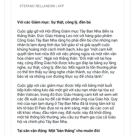
STEFANO RELLANDINI | AFP
Với các Giám mục: Sự thật, công lý, đền bù
Cuộc gặp gỡ với Hội đồng Giám mục Tây Ban Nha diễn ra
thẳng thắn. Đức Giáo Hoàng Leo nói với hàng giáo phẩm
Công Giáo Tây Ban Nha rằng họ phải đền bù cho những nạn
nhân bị lạm dụng tình dục bởi giáo sĩ và giải quyết cuộc
khủng hoảng một cách minh bạch, kêu gọi "một cam kết
quyết tâm hơn nữa đối với việc phòng ngừa và một nền văn
hóa chăm sóc". Ngài nói thẳng thắn: "Đối mặt với tai họa
này, cộng đồng Giáo hội được kêu gọi đáp lại bằng sự lắng
nghe, sự thật, công lý, đền bù. Mỗi người bị tổn thương phải
có thể tìm thấy sự lắng nghe chân thành, sự chào đón, sự
bảo vệ và những con đường thực sự để chữa lành."
Cuộc gặp với các giám mục được tiếp nối bằng một buổi
tiếp kiến riêng kéo dài một giờ với sáu nạn nhân tại tòa sứ
thần Vatican, trong đó Đức Giáo Hoàng cam kết sẽ xem xét
các đề xuất của họ để cải thiện phản ứng của Giáo hội. Quy
mô của nạn lạm dụng ở Tây Ban Nha đã là trọng tâm kể từ
khi tờ báo El País đưa nó ra ánh sáng, mặc dù các con số
rất khác nhau; đầu năm nay, đất nước này đã khởi động
một hệ thống bồi thường, yêu cầu sự tham gia của cả Giáo
hội và chính phủ Tây Ban Nha.
Tại sân vận động: Một "bàn thắng" cho muôn đời