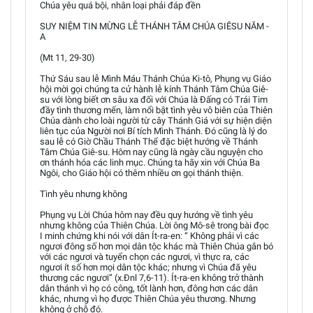
Chúa yêu quá bội, nhân loại phải đáp đền
SUY NIỆM TIN MỪNG LỄ THÁNH TÂM CHÚA GIÊSU NĂM -
A
(Mt 11, 29-30)
Thứ Sáu sau lễ Mình Máu Thánh Chúa Ki-tô, Phụng vụ Giáo
hội mời gọi chúng ta cử hành lễ kính Thánh Tâm Chúa Giê-
su với lòng biết ơn sâu xa đối với Chúa là Đấng có Trái Tim
đầy tình thương mến, làm nổi bật tình yêu vô biên của Thiên
Chúa dành cho loài người từ cây Thánh Giá với sự hiện diện
liên tục của Người nơi Bí tích Mình Thánh. Đó cũng là lý do
sau lễ có Giờ Chầu Thánh Thể đặc biệt hướng về Thánh
Tâm Chúa Giê-su. Hôm nay cũng là ngày cầu nguyện cho
ơn thánh hóa các linh mục. Chúng ta hãy xin với Chúa Ba
Ngôi, cho Giáo hội có thêm nhiều ơn gọi thánh thiện.
Tình yêu nhưng không
Phụng vụ Lời Chúa hôm nay đều quy hướng về tình yêu
nhưng không của Thiên Chúa. Lời ông Mô-sê trong bài đọc
I minh chứng khi nói với dân Ít-ra-en: “ Không phải vì các
ngươi đông số hơn mọi dân tộc khác mà Thiên Chúa gắn bó
với các ngươi và tuyển chọn các ngươi, vì thực ra, các
ngươi ít số hơn mọi dân tộc khác; nhưng vì Chúa đã yêu
thương các ngươi” (x.Đnl 7,6-11). Ít-ra-en không trở thành
dân thánh vì họ có công, tốt lành hơn, đông hơn các dân
khác, nhưng vì họ được Thiên Chúa yêu thương. Nhưng
không ở chỗ đó.