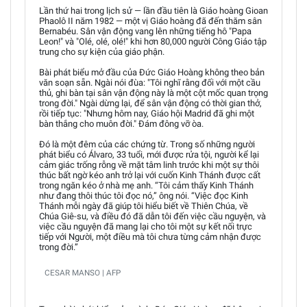
Lần thứ hai trong lịch sử — lần đầu tiên là Giáo hoàng Gioan
Phaolô II năm 1982 — một vị Giáo hoàng đã đến thăm sân
Bernabéu. Sân vận động vang lên những tiếng hô "Papa
Leon!" và "Olé, olé, olé!" khi hơn 80,000 người Công Giáo tập
trung cho sự kiện của giáo phận.
Bài phát biểu mở đầu của Đức Giáo Hoàng không theo bản
văn soạn sẵn. Ngài nói đùa: "Tôi nghĩ rằng đối với một cầu
thủ, ghi bàn tại sân vận động này là một cột mốc quan trọng
trong đời." Ngài dừng lại, để sân vận động có thời gian thở,
rồi tiếp tục: "Nhưng hôm nay, Giáo hội Madrid đã ghi một
bàn thắng cho muôn đời." Đám đông vỡ òa.
Đó là một đêm của các chứng từ. Trong số những người
phát biểu có Álvaro, 33 tuổi, mới được rửa tội, người kể lại
cảm giác trống rỗng về mặt tâm linh trước khi một sự thôi
thúc bất ngờ kéo anh trở lại với cuốn Kinh Thánh được cất
trong ngăn kéo ở nhà mẹ anh. “Tôi cảm thấy Kinh Thánh
như đang thôi thúc tôi đọc nó,” ông nói. “Việc đọc Kinh
Thánh mỗi ngày đã giúp tôi hiểu biết về Thiên Chúa, về
Chúa Giê-su, và điều đó đã dẫn tôi đến việc cầu nguyện, và
việc cầu nguyện đã mang lại cho tôi một sự kết nối trực
tiếp với Người, một điều mà tôi chưa từng cảm nhận được
trong đời.”
CESAR MANSO | AFP