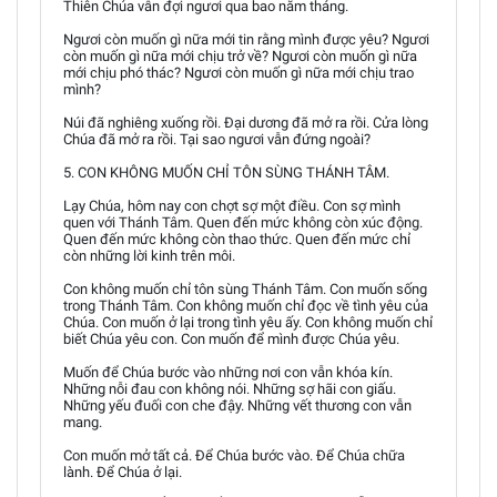
Thiên Chúa vẫn đợi ngươi qua bao năm tháng.
Ngươi còn muốn gì nữa mới tin rằng mình được yêu? Ngươi
còn muốn gì nữa mới chịu trở về? Ngươi còn muốn gì nữa
mới chịu phó thác? Ngươi còn muốn gì nữa mới chịu trao
mình?
Núi đã nghiêng xuống rồi. Đại dương đã mở ra rồi. Cửa lòng
Chúa đã mở ra rồi. Tại sao ngươi vẫn đứng ngoài?
5. CON KHÔNG MUỐN CHỈ TÔN SÙNG THÁNH TÂM.
Lạy Chúa, hôm nay con chợt sợ một điều. Con sợ mình
quen với Thánh Tâm. Quen đến mức không còn xúc động.
Quen đến mức không còn thao thức. Quen đến mức chỉ
còn những lời kinh trên môi.
Con không muốn chỉ tôn sùng Thánh Tâm. Con muốn sống
trong Thánh Tâm. Con không muốn chỉ đọc về tình yêu của
Chúa. Con muốn ở lại trong tình yêu ấy. Con không muốn chỉ
biết Chúa yêu con. Con muốn để mình được Chúa yêu.
Muốn để Chúa bước vào những nơi con vẫn khóa kín.
Những nỗi đau con không nói. Những sợ hãi con giấu.
Những yếu đuối con che đậy. Những vết thương con vẫn
mang.
Con muốn mở tất cả. Để Chúa bước vào. Để Chúa chữa
lành. Để Chúa ở lại.