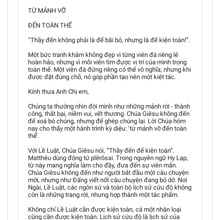
TỪ MẢNH VỠ
ĐẾN TOÀN THỂ
“Thầy đến không phải là để bãi bỏ, nhưng là để kiện toàn!”.
Một bức tranh khảm không đẹp vì từng viên đá riêng lẻ
hoàn hảo, nhưng vì mỗi viên tìm được vị trí của mình trong
toàn thể. Một viên đá đứng riêng có thể vô nghĩa; nhưng khi
được đặt đúng chỗ, nó góp phần tạo nên một kiệt tác.
Kính thưa Anh Chị em,
Chúng ta thường nhìn đời mình như những mảnh rời - thành
công, thất bại, niềm vui, vết thương. Chúa Giêsu không đến
để xoá bỏ chúng, nhưng để ghép chúng lại. Lời Chúa hôm
nay cho thấy một hành trình kỳ diệu: ‘từ mảnh vỡ đến toàn
thể’.
Với Lề Luật, Chúa Giêsu nói, “Thầy đến để kiện toàn”.
Matthêu dùng động từ plērōsai. Trong nguyên ngữ Hy Lạp,
từ này mang nghĩa làm cho đầy, đưa đến sự viên mãn.
Chúa Giêsu không đến như người bắt đầu một câu chuyện
mới, nhưng như Đấng viết nốt câu chuyện đang bỏ dở. Nơi
Ngài, Lề Luật, các ngôn sứ và toàn bộ lịch sử cứu độ không
còn là những trang rời, nhưng hợp thành một tác phẩm.
Không chỉ Lề Luật cần được kiện toàn, cả một nhân loại
cũng cần được kiện toàn. Lịch sử cứu độ là lịch sử của