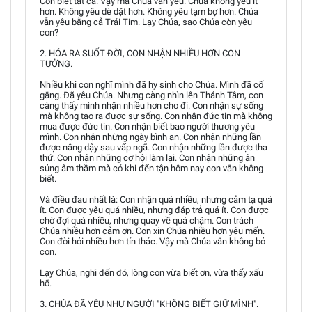
Con biết tất cả. Vậy mà Chúa vẫn yêu. Chúa không yêu ít
hơn. Không yêu dè dặt hơn. Không yêu tạm bợ hơn. Chúa
vẫn yêu bằng cả Trái Tim. Lạy Chúa, sao Chúa còn yêu
con?
2. HÓA RA SUỐT ĐỜI, CON NHẬN NHIỀU HƠN CON
TƯỞNG.
Nhiều khi con nghĩ mình đã hy sinh cho Chúa. Mình đã cố
gắng. Đã yêu Chúa. Nhưng càng nhìn lên Thánh Tâm, con
càng thấy mình nhận nhiều hơn cho đi. Con nhận sự sống
mà không tạo ra được sự sống. Con nhận đức tin mà không
mua được đức tin. Con nhận biết bao người thương yêu
mình. Con nhận những ngày bình an. Con nhận những lần
được nâng dậy sau vấp ngã. Con nhận những lần được tha
thứ. Con nhận những cơ hội làm lại. Con nhận những ân
sủng âm thầm mà có khi đến tận hôm nay con vẫn không
biết.
Và điều đau nhất là: Con nhận quá nhiều, nhưng cảm tạ quá
ít. Con được yêu quá nhiều, nhưng đáp trả quá ít. Con được
chờ đợi quá nhiều, nhưng quay về quá chậm. Con trách
Chúa nhiều hơn cảm ơn. Con xin Chúa nhiều hơn yêu mến.
Con đòi hỏi nhiều hơn tín thác. Vậy mà Chúa vẫn không bỏ
con.
Lạy Chúa, nghĩ đến đó, lòng con vừa biết ơn, vừa thấy xấu
hổ.
3. CHÚA ĐÃ YÊU NHƯ NGƯỜI "KHÔNG BIẾT GIỮ MÌNH".