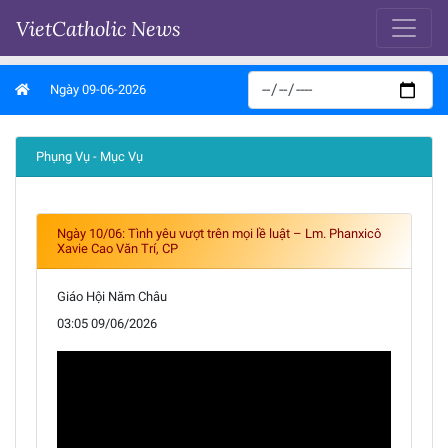
VietCatholic News
Ngày 09-06-2026
Phụng Vụ - Mục Vụ
Ngày 10/06: Tình yêu vượt trên mọi lề luật – Lm. Phanxicô
Xavie Cao Văn Trí, CP
Giáo Hội Năm Châu
03:05 09/06/2026