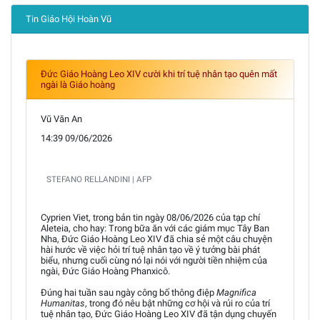
Tin Giáo Hội Hoàn Vũ
Đức Giáo Hoàng Leo XIV cười khi trí tuệ nhân tạo quên mất
ngài là Giáo hoàng
Vũ Văn An
14:39 09/06/2026
STEFANO RELLANDINI | AFP
Cyprien Viet, trong bản tin ngày 08/06/2026 của tạp chí
Aleteia, cho hay: Trong bữa ăn với các giám mục Tây Ban
Nha, Đức Giáo Hoàng Leo XIV đã chia sẻ một câu chuyện
hài hước về việc hỏi trí tuệ nhân tạo về ý tưởng bài phát
biểu, nhưng cuối cùng nó lại nói với người tiền nhiệm của
ngài, Đức Giáo Hoàng Phanxicô.
Đúng hai tuần sau ngày công bố thông điệp
Magnifica
Humanitas
, trong đó nêu bật những cơ hội và rủi ro của trí
tuệ nhân tạo, Đức Giáo Hoàng Leo XIV đã tận dụng chuyến