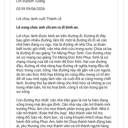
Lm Vũđình Tường
03:59 09/06/2026
Lời chúc lành cuối Thánh Lễ
Lễ xong chúc anh chị em ra đi bình an.
Lời chúc lành được bình an trên đường đi. Đường đi đây
bao gồm nhiều đường, lắm lối: một là đường lối đi về căn
nhà hiện đang cư ngụ. Hai là đường về nhà Cha, ai đoán
biết trước giờ chết, căn nhà vĩnh cửu trong nước Chúa và ba
là đường đi rao giảng Tin Mừng Phục Sinh. Con đường chia
sẻ sứ mạng rao giảng Tin Mừng Đức Kitô Phục Sinh là sứ
mạng chung của tất cả môn đệ Đức Kitô. Hai con đường
đầu, đường về nhà riêng hay đường về nghĩa trang đều rất
thực trong cuộc sống. Hai đường này rất gần với con người,
dù tin vào Đức Kitô hay không tin cũng đều mong có tổ ấm
để về sau một ngày làm việc và cuối đời ai cũng mong chết
lành. Đường thứ ba dành riêng cho Kitô hữu và những ai coi
trọng nhân bản, hỗ trợ hoà bình, công lí và tôn trọng giá trị
sự sống.
Con đường thứ nhất: căn nhà trần gian là nơi ta hiện đang
sống trong mái ấm gia đình. Căn nhà này cần trở thành môi
trường Phúc Âm cho mọi thành phần trong gia đình. Nhà ở
cần trở thành ‘đoàn thể thu hẹp’. Mọi thành viên hỗ trợ,
nâng đỡ, bảo vệ, đùm bọc, và cùng khuyến khích nhau thực
hành đời sống Phúc Âm, biến lời Chúa thành hành động bác
ái, yêu thương cho mọi thành viên và trở thành người hàng