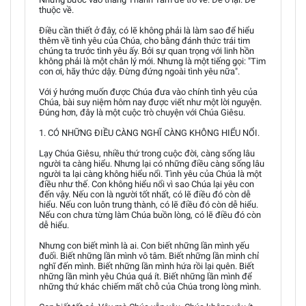
thuộc về.
Điều cần thiết ở đây, có lẽ không phải là làm sao để hiểu
thêm về tình yêu của Chúa, cho bằng đánh thức trái tim
chúng ta trước tình yêu ấy. Bởi sự quan trọng với linh hồn
không phải là một chân lý mới. Nhưng là một tiếng gọi: "Tim
con ơi, hãy thức dậy. Đừng đứng ngoài tình yêu nữa".
Với ý hướng muốn được Chúa đưa vào chính tình yêu của
Chúa, bài suy niệm hôm nay được viết như một lời nguyện.
Đúng hơn, đây là một cuộc trò chuyện với Chúa Giêsu.
1. CÓ NHỮNG ĐIỀU CÀNG NGHĨ CÀNG KHÔNG HIỂU NỔI.
Lạy Chúa Giêsu, nhiều thứ trong cuộc đời, càng sống lâu
người ta càng hiểu. Nhưng lại có những điều càng sống lâu
người ta lại càng không hiểu nổi. Tình yêu của Chúa là một
điều như thế. Con không hiểu nổi vì sao Chúa lại yêu con
đến vậy. Nếu con là người tốt nhất, có lẽ điều đó còn dễ
hiểu. Nếu con luôn trung thành, có lẽ điều đó còn dễ hiểu.
Nếu con chưa từng làm Chúa buồn lòng, có lẽ điều đó còn
dễ hiểu.
Nhưng con biết mình là ai. Con biết những lần mình yếu
đuối. Biết những lần mình vô tâm. Biết những lần mình chỉ
nghĩ đến mình. Biết những lần mình hứa rồi lại quên. Biết
những lần mình yêu Chúa quá ít. Biết những lần mình để
những thứ khác chiếm mất chỗ của Chúa trong lòng mình.