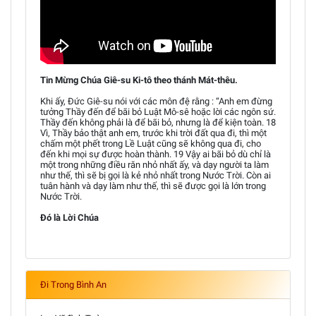
Tin Mừng Chúa Giê-su Ki-tô theo thánh Mát-thêu.
Khi ấy, Đức Giê-su nói với các môn đệ rằng : “Anh em đừng
tưởng Thầy đến để bãi bỏ Luật Mô-sê hoặc lời các ngôn sứ.
Thầy đến không phải là để bãi bỏ, nhưng là để kiện toàn. 18
Vì, Thầy bảo thật anh em, trước khi trời đất qua đi, thì một
chấm một phết trong Lề Luật cũng sẽ không qua đi, cho
đến khi mọi sự được hoàn thành. 19 Vậy ai bãi bỏ dù chỉ là
một trong những điều răn nhỏ nhất ấy, và dạy người ta làm
như thế, thì sẽ bị gọi là kẻ nhỏ nhất trong Nước Trời. Còn ai
tuân hành và dạy làm như thế, thì sẽ được gọi là lớn trong
Nước Trời.
Đó là Lời Chúa
Đi Trong Bình An