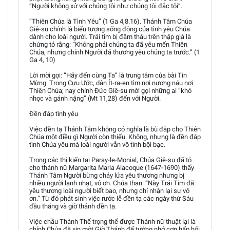
“Người không xử với chúng tôi như chúng tôi đắc tội”.
“Thiên Chúa là Tình Yêu” (1 Ga 4,8.16). Thánh Tâm Chúa
Giê-su chính là biểu tượng sống động của tình yêu Chúa
dành cho loài người. Trái tim bị đâm thâu trên thập giá là
chứng tỏ rằng: “Không phải chúng ta đã yêu mến Thiên
Chúa, nhưng chính Người đã thương yêu chúng ta trước.” (1
Ga 4, 10)
Lời mời gọi: “Hãy đến cùng Ta” là trung tâm của bài Tin
Mừng. Trong Cựu Ước, dân Ít-ra-en tìm nơi nương náu nơi
Thiên Chúa; nay chính Đức Giê-su mời gọi những ai “khó
nhọc và gánh nặng” (Mt 11,28) đến với Người.
Đền đáp tình yêu
Việc đền tạ Thánh Tâm không có nghĩa là bù đắp cho Thiên
Chúa một điều gì Người còn thiếu. Không, nhưng là đền đáp
tình Chúa yêu mà loài người vẫn vô tình bội bạc.
Trong các thị kiến tại Paray-le-Monial, Chúa Giê-su đã tỏ
cho thánh nữ Margarita Maria Alacoque (1647-1690) thấy
Thánh Tâm Người bừng cháy lửa yêu thương nhưng bị
nhiều người lạnh nhạt, vô ơn. Chúa than: “Này Trái Tim đã
yêu thương loài người biết bao, nhưng chỉ nhận lại sự vô
ơn.” Từ đó phát sinh việc rước lễ đền tạ các ngày thứ Sáu
đầu tháng và giờ thánh đền tạ.
Việc chầu Thánh Thể trọng thể được Thánh nữ thuật lại là
chính Chúa đã xin một Giờ Thánh để tưởng nhớ cơn hấp hối