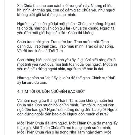
Xin Chúa tha cho con cách nói vụng về này. Nhưng nhiều
khi nhìn lên thập giá, con có cảm giác Chúa yêu như người
không biết giữ lại điều gì cho mình.
Người ta yêu, còn giữ lại một phần - Chúa thì không. Người
ta cho đi, nhưng vẫn còn giữ lại - Chúa thì không. Người ta
yêu đến một giới hạn nào đó - Chúa thì không.
Chúa trao thời gian. Trao sức lực. Trao nước mắt. Trao
danh dự. Trao thân xác. Trao máu mình. Trao cả sự sống.
Và rồi trao luôn cả Trái Tim.
Con không biết phải gọi tình yêu ấy là gì. Chỉ biết rằng đó là
một tình yêu vượt quá mọi tính toán của loài người. Một tình
yêu mà nếu đứng ngoài nhìn, người ta sẽ bảo là dại.
Nhưng chính sự "dại" ấy lại cứu độ thế gian. Chính sự "dại"
ấy lại cứu độ con.
4. TIM TÔI ƠI, CÒN NGỦ ĐẾN BAO GIỜ?
Và hôm nay, giữa tháng Thánh Tâm, con không muốn hỏi
Chúa nữa. Con muốn hỏi chính mình. Tim tôi ơi, ngươi còn
ngủ đến bao giờ? Ngươi còn dửng dưng đến bao giờ? Ngươi
còn đứng ngoài đến bao giờ? Ngươi còn muốn gì nữa?
Một Thiên Chúa đã làm người. Một Thiên Chúa đã mang lấy
thập giá. Một Thiên Chúa đã mở toang cạnh sườn mình.
Một Thiên Chúa vẫn ở lại trong Nhà Tạm ngày đêm. Một