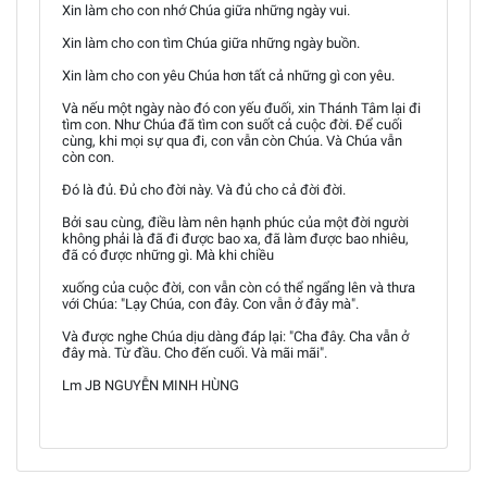
Xin làm cho con nhớ Chúa giữa những ngày vui.
Xin làm cho con tìm Chúa giữa những ngày buồn.
Xin làm cho con yêu Chúa hơn tất cả những gì con yêu.
Và nếu một ngày nào đó con yếu đuối, xin Thánh Tâm lại đi
tìm con. Như Chúa đã tìm con suốt cả cuộc đời. Để cuối
cùng, khi mọi sự qua đi, con vẫn còn Chúa. Và Chúa vẫn
còn con.
Đó là đủ. Đủ cho đời này. Và đủ cho cả đời đời.
Bởi sau cùng, điều làm nên hạnh phúc của một đời người
không phải là đã đi được bao xa, đã làm được bao nhiêu,
đã có được những gì. Mà khi chiều
xuống của cuộc đời, con vẫn còn có thể ngẩng lên và thưa
với Chúa: "Lạy Chúa, con đây. Con vẫn ở đây mà".
Và được nghe Chúa dịu dàng đáp lại: "Cha đây. Cha vẫn ở
đây mà. Từ đầu. Cho đến cuối. Và mãi mãi".
Lm JB NGUYỄN MINH HÙNG