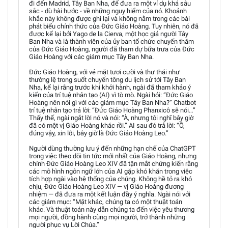
đi đến Madrid, Tây Ban Nha, để đưa ra một ví dụ khá sâu
sắc - dù hài hước - về những nguy hiểm của nó. Khoảnh
khắc này không được ghi lại và không nằm trong các bài
phát biểu chính thức của Đức Giáo Hoàng. Tuy nhiên, nó đã
được kể lại bởi Yago de la Cierva, một học giả người Tây
Ban Nha và là thành viên của ủy ban tổ chức chuyến thăm
của Đức Giáo Hoàng, người đã tham dự bữa trưa của Đức
Giáo Hoàng với các giám mục Tây Ban Nha.
Đức Giáo Hoàng, với vẻ mặt tươi cười và thư thái như
thường lệ trong suốt chuyến tông du lịch sử tới Tây Ban
Nha, kể lại rằng trước khi khởi hành, ngài đã tham khảo ý
kiến của trí tuệ nhân tạo (AI) vì tò mò. Ngài hỏi: “Đức Giáo
Hoàng nên nói gì với các giám mục Tây Ban Nha?” Chatbot
trí tuệ nhân tạo trả lời: “Đức Giáo Hoàng Phanxicô sẽ nói…”
Thấy thế, ngài ngắt lời nó và nói: “À, nhưng tôi nghĩ bây giờ
đã có một vị Giáo Hoàng khác rồi.” AI sau đó trả lời: “Ồ,
đúng vậy, xin lỗi, bây giờ là Đức Giáo Hoàng Leo.”
Người dùng thường lưu ý đến những hạn chế của ChatGPT
trong việc theo dõi tin tức mới nhất của Giáo Hoàng, nhưng
chính Đức Giáo Hoàng Leo XIV đã tận mắt chứng kiến rằng
các mô hình ngôn ngữ lớn của AI gặp khó khăn trong việc
tích hợp ngài vào hệ thống của chúng. Không hề tỏ ra khó
chịu, Đức Giáo Hoàng Leo XIV — vị Giáo Hoàng đương
nhiệm — đã đưa ra một kết luận đầy ý nghĩa. Ngài nói với
các giám mục: “Mặt khác, chúng ta có một thuật toán
khác. Và thuật toán này dẫn chúng ta đến việc yêu thương
mọi người, đồng hành cùng mọi người, trở thành những
người phục vụ Lời Chúa.”