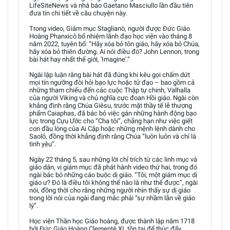
LifeSiteNews và nhà báo Gaetano Masciullo lần đầu tiên
đưa tin chi tiết về câu chuyện này.
Trong video, Giám mục Staglianò, người được Đức Giáo
Hoàng Phanxicô bổ nhiệm lãnh đạo học viện vào tháng 8
năm 2022, tuyên bố: “Hãy xóa bỏ tôn giáo, hãy xóa bỏ Chúa,
hãy xóa bỏ thiên đường. Ai nói điều đó? John Lennon, trong
bài hát hay nhất thế giới, 'Imagine'.”
Ngài lập luận rằng bài hát đã đúng khi kêu gọi chấm dứt
mọi tín ngưỡng đòi hỏi bạo lực hoặc tử đạo – bao gồm cả
những tham chiếu đến các cuộc Thập tự chinh, Valhalla
của người Viking và chủ nghĩa cực đoan Hồi giáo. Ngài còn
khẳng định rằng Chúa Giêsu, trước mặt thầy tế lễ thượng
phẩm Caiaphas, đã bác bỏ việc gán những hành động bạo
lực trong Cựu Ước cho “Cha tôi”, chẳng hạn như việc giết
con đầu lòng của Ai Cập hoặc những mệnh lệnh dành cho
Saolô, đồng thời khẳng định rằng Chúa “luôn luôn và chỉ là
tình yêu”.
Ngày 22 tháng 5, sau những lời chỉ trích từ các linh mục và
giáo dân, vị giám mục đã phát hành video thứ hai, trong đó
ngài bác bỏ những cáo buộc dị giáo. “Tôi, một giám mục dị
giáo ư? Đó là điều tôi không thể nào là như thế được”, ngài
nói, đồng thời cho rằng những người nhìn thấy sự dị giáo
trong lời nói của ngài đang mắc phải “sự nhầm lẫn về giáo
lý”.
Học viện Thần học Giáo hoàng, được thành lập năm 1718
bởi Đức Giáo Hoàng Clementê XI, tồn tại để thúc đẩy