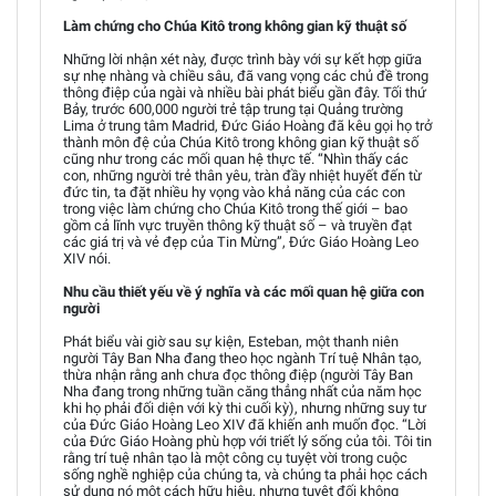
Làm chứng cho Chúa Kitô trong không gian kỹ thuật số
Những lời nhận xét này, được trình bày với sự kết hợp giữa
sự nhẹ nhàng và chiều sâu, đã vang vọng các chủ đề trong
thông điệp của ngài và nhiều bài phát biểu gần đây. Tối thứ
Bảy, trước 600,000 người trẻ tập trung tại Quảng trường
Lima ở trung tâm Madrid, Đức Giáo Hoàng đã kêu gọi họ trở
thành môn đệ của Chúa Kitô trong không gian kỹ thuật số
cũng như trong các mối quan hệ thực tế. “Nhìn thấy các
con, những người trẻ thân yêu, tràn đầy nhiệt huyết đến từ
đức tin, ta đặt nhiều hy vọng vào khả năng của các con
trong việc làm chứng cho Chúa Kitô trong thế giới – bao
gồm cả lĩnh vực truyền thông kỹ thuật số – và truyền đạt
các giá trị và vẻ đẹp của Tin Mừng”, Đức Giáo Hoàng Leo
XIV nói.
Nhu cầu thiết yếu về ý nghĩa và các mối quan hệ giữa con
người
Phát biểu vài giờ sau sự kiện, Esteban, một thanh niên
người Tây Ban Nha đang theo học ngành Trí tuệ Nhân tạo,
thừa nhận rằng anh chưa đọc thông điệp (người Tây Ban
Nha đang trong những tuần căng thẳng nhất của năm học
khi họ phải đối diện với kỳ thi cuối kỳ), nhưng những suy tư
của Đức Giáo Hoàng Leo XIV đã khiến anh muốn đọc. “Lời
của Đức Giáo Hoàng phù hợp với triết lý sống của tôi. Tôi tin
rằng trí tuệ nhân tạo là một công cụ tuyệt vời trong cuộc
sống nghề nghiệp của chúng ta, và chúng ta phải học cách
sử dụng nó một cách hữu hiệu, nhưng tuyệt đối không