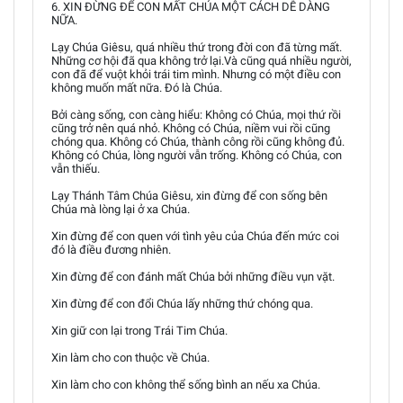
6. XIN ĐỪNG ĐỂ CON MẤT CHÚA MỘT CÁCH DỄ DÀNG
NỮA.
Lạy Chúa Giêsu, quá nhiều thứ trong đời con đã từng mất.
Những cơ hội đã qua không trở lại.Và cũng quá nhiều người,
con đã để vuột khỏi trái tim mình. Nhưng có một điều con
không muốn mất nữa. Đó là Chúa.
Bởi càng sống, con càng hiểu: Không có Chúa, mọi thứ rồi
cũng trở nên quá nhỏ. Không có Chúa, niềm vui rồi cũng
chóng qua. Không có Chúa, thành công rồi cũng không đủ.
Không có Chúa, lòng người vẫn trống. Không có Chúa, con
vẫn thiếu.
Lạy Thánh Tâm Chúa Giêsu, xin đừng để con sống bên
Chúa mà lòng lại ở xa Chúa.
Xin đừng để con quen với tình yêu của Chúa đến mức coi
đó là điều đương nhiên.
Xin đừng để con đánh mất Chúa bởi những điều vụn vặt.
Xin đừng để con đổi Chúa lấy những thứ chóng qua.
Xin giữ con lại trong Trái Tim Chúa.
Xin làm cho con thuộc về Chúa.
Xin làm cho con không thể sống bình an nếu xa Chúa.