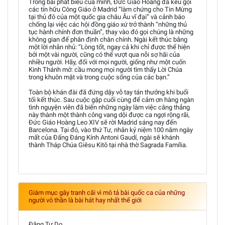
Trong bài phát biểu của mình, Đức Giáo Hoàng đã kêu gọi
các tín hữu Công Giáo ở Madrid “làm chứng cho Tin Mừng
tại thủ đô của một quốc gia châu Âu vĩ đại” và cảnh báo
chống lại việc các hội đồng giáo xứ trở thành “những thủ
tục hành chính đơn thuần”, thay vào đó gọi chúng là những
không gian để phân định chân chính. Ngài kết thúc bằng
một lời nhắn nhủ: “Lòng tốt, ngay cả khi chỉ được thể hiện
bởi một vài người, cũng có thể vượt qua nỗi sợ hãi của
nhiều người. Hãy, đối với mọi người, giống như một cuốn
Kinh Thánh mở: cầu mong mọi người tìm thấy Lời Chúa
trong khuôn mặt và trong cuộc sống của các bạn.”
Toàn bộ khán đài đã đứng dậy vỗ tay tán thưởng khi buổi
tối kết thúc. Sau cuộc gặp cuối cùng để cảm ơn hàng ngàn
tình nguyện viên đã biến những ngày làm việc căng thẳng
này thành một thành công vang dội được ca ngợi rộng rãi,
Đức Giáo Hoàng Leo XIV sẽ rời Madrid sáng nay đến
Barcelona. Tại đó, vào thứ Tư, nhân kỷ niệm 100 năm ngày
mất của Đấng Đáng Kính Antoni Gaudí, ngài sẽ khánh
thành Tháp Chúa Giêsu Kitô tại nhà thờ Sagrada Família.
Giám mục gây tranh cãi vì mô tả bài quốc ca của những
người vô thần là bài hát hay nhất thế giới
Đặng Tự Do