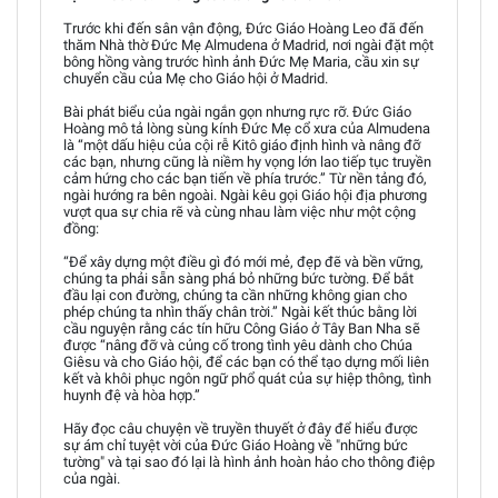
Trước khi đến sân vận động, Đức Giáo Hoàng Leo đã đến
thăm Nhà thờ Đức Mẹ Almudena ở Madrid, nơi ngài đặt một
bông hồng vàng trước hình ảnh Đức Mẹ Maria, cầu xin sự
chuyển cầu của Mẹ cho Giáo hội ở Madrid.
Bài phát biểu của ngài ngắn gọn nhưng rực rỡ. Đức Giáo
Hoàng mô tả lòng sùng kính Đức Mẹ cổ xưa của Almudena
là “một dấu hiệu của cội rễ Kitô giáo định hình và nâng đỡ
các bạn, nhưng cũng là niềm hy vọng lớn lao tiếp tục truyền
cảm hứng cho các bạn tiến về phía trước.” Từ nền tảng đó,
ngài hướng ra bên ngoài. Ngài kêu gọi Giáo hội địa phương
vượt qua sự chia rẽ và cùng nhau làm việc như một cộng
đồng:
“Để xây dựng một điều gì đó mới mẻ, đẹp đẽ và bền vững,
chúng ta phải sẵn sàng phá bỏ những bức tường. Để bắt
đầu lại con đường, chúng ta cần những không gian cho
phép chúng ta nhìn thấy chân trời.” Ngài kết thúc bằng lời
cầu nguyện rằng các tín hữu Công Giáo ở Tây Ban Nha sẽ
được “nâng đỡ và củng cố trong tình yêu dành cho Chúa
Giêsu và cho Giáo hội, để các bạn có thể tạo dựng mối liên
kết và khôi phục ngôn ngữ phổ quát của sự hiệp thông, tình
huynh đệ và hòa hợp.”
Hãy đọc câu chuyện về truyền thuyết ở đây để hiểu được
sự ám chỉ tuyệt vời của Đức Giáo Hoàng về "những bức
tường" và tại sao đó lại là hình ảnh hoàn hảo cho thông điệp
của ngài.