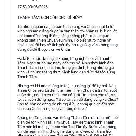
17:53 09/06/2026
THÁNH TÂM: CON CÒN CHỜ GÌ NỮA?
Từ những quan sát, từ bản thân sống với Chúa, nhất là từ
kinh nghiệm giảng dạy của bản thân, tôi nhận ra: bi kịch lớn
nhất của đời sống thiêng liêng không phải là con người
không biết Thiên Chúa yêu mình. Họ biết rất rõ, nghe rất
nhiều, nói rất hay về tình yêu ấy, nhưng lòng vẫn không rung
động đủ để thuộc trọn về Chúa.
Đã là Kitô hữu, không ai không từng nghe nói về Thánh
Tâm. Nghe từ những ngày còn thơ bé. Nhìn thấy hình ảnh
Thánh Tâm trong nhà thờ, trong gia đình, trong những giờ
kinh và những tháng thực hành lòng đạo đức để tôn sùng
Thánh Tâm.
Nhưng có khi nào chúng ta thật sự dừng lại để tự hỏi: Nếu
Thiên Chúa yêu tôi đến thế, nếu Thiên Chúa đã tìm tôi suốt
cuộc đời, nếu Thiên Chúa mở cả Trái Tim mình cho tôi, sao
tôi vẫn còn đứng ngoài? Sao tôi vẫn dễ dàng sống xa Chúa?
Sao tôi vẫn dễ dàng để những điều chóng qua chiếm mất
chỗ của Chúa trong lòng và trong đời tôi?
Chúng ta đừng bước vào tháng Thánh Tâm chỉ như một thời
gian để tôn kính Trái Tim Chúa. Hãy để tháng kính Thánh
Tâm nên lời mời gọi bước vào Trái Tim ấy. Bước vào không
chỉ để ngắm nhìn. Không hề dừng lại ở việc chỉ trầm trồ.
Nhưng bước vào tháng Thánh Tâm để trở về. Để ở lại. Để