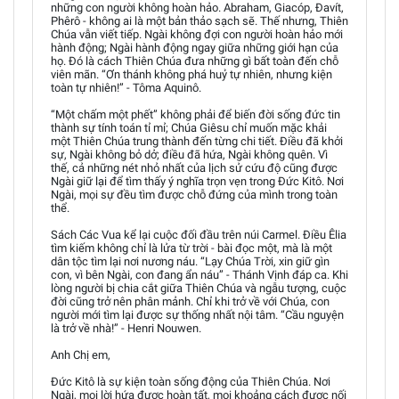
những con người không hoàn hảo. Abraham, Giacóp, Đavít,
Phêrô - không ai là một bản thảo sạch sẽ. Thế nhưng, Thiên
Chúa vẫn viết tiếp. Ngài không đợi con người hoàn hảo mới
hành động; Ngài hành động ngay giữa những giới hạn của
họ. Đó là cách Thiên Chúa đưa những gì bất toàn đến chỗ
viên mãn. “Ơn thánh không phá huỷ tự nhiên, nhưng kiện
toàn tự nhiên!” - Tôma Aquinô.
“Một chấm một phết” không phải để biến đời sống đức tin
thành sự tính toán tỉ mỉ; Chúa Giêsu chỉ muốn mặc khải
một Thiên Chúa trung thành đến từng chi tiết. Điều đã khởi
sự, Ngài không bỏ dở; điều đã hứa, Ngài không quên. Vì
thế, cả những nét nhỏ nhất của lịch sử cứu độ cũng được
Ngài giữ lại để tìm thấy ý nghĩa trọn vẹn trong Đức Kitô. Nơi
Ngài, mọi sự đều tìm được chỗ đứng của mình trong toàn
thể.
Sách Các Vua kể lại cuộc đối đầu trên núi Carmel. Điều Êlia
tìm kiếm không chỉ là lửa từ trời - bài đọc một, mà là một
dân tộc tìm lại nơi nương náu. “Lạy Chúa Trời, xin giữ gìn
con, vì bên Ngài, con đang ẩn náu” - Thánh Vịnh đáp ca. Khi
lòng người bị chia cắt giữa Thiên Chúa và ngẫu tượng, cuộc
đời cũng trở nên phân mảnh. Chỉ khi trở về với Chúa, con
người mới tìm lại được sự thống nhất nội tâm. “Cầu nguyện
là trở về nhà!” - Henri Nouwen.
Anh Chị em,
Đức Kitô là sự kiện toàn sống động của Thiên Chúa. Nơi
Ngài, mọi lời hứa được hoàn tất, mọi khoảng cách được nối