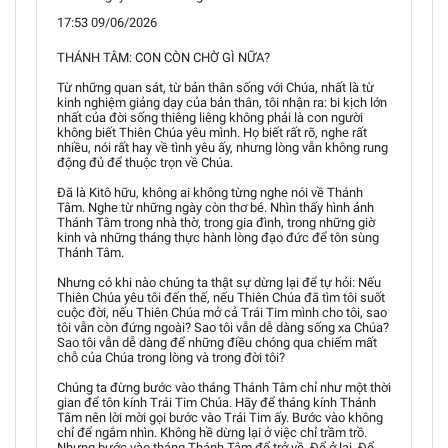
17:53 09/06/2026
THÁNH TÂM: CON CÒN CHỜ GÌ NỮA?
Từ những quan sát, từ bản thân sống với Chúa, nhất là từ
kinh nghiệm giảng dạy của bản thân, tôi nhận ra: bi kịch lớn
nhất của đời sống thiêng liêng không phải là con người
không biết Thiên Chúa yêu mình. Họ biết rất rõ, nghe rất
nhiều, nói rất hay về tình yêu ấy, nhưng lòng vẫn không rung
động đủ để thuộc trọn về Chúa.
Đã là Kitô hữu, không ai không từng nghe nói về Thánh
Tâm. Nghe từ những ngày còn thơ bé. Nhìn thấy hình ảnh
Thánh Tâm trong nhà thờ, trong gia đình, trong những giờ
kinh và những tháng thực hành lòng đạo đức để tôn sùng
Thánh Tâm.
Nhưng có khi nào chúng ta thật sự dừng lại để tự hỏi: Nếu
Thiên Chúa yêu tôi đến thế, nếu Thiên Chúa đã tìm tôi suốt
cuộc đời, nếu Thiên Chúa mở cả Trái Tim mình cho tôi, sao
tôi vẫn còn đứng ngoài? Sao tôi vẫn dễ dàng sống xa Chúa?
Sao tôi vẫn dễ dàng để những điều chóng qua chiếm mất
chỗ của Chúa trong lòng và trong đời tôi?
Chúng ta đừng bước vào tháng Thánh Tâm chỉ như một thời
gian để tôn kính Trái Tim Chúa. Hãy để tháng kính Thánh
Tâm nên lời mời gọi bước vào Trái Tim ấy. Bước vào không
chỉ để ngắm nhìn. Không hề dừng lại ở việc chỉ trầm trồ.
Nhưng bước vào tháng Thánh Tâm để trở về. Để ở lại. Để