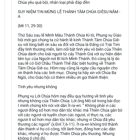
Chúa yêu quá bội, nhân loại phải đáp đền
SUY NIỆM TIN MỪNG LỄ THÁNH TÂM CHÚA GIÊSU NĂM -
A
(Mt 11, 29-30)
Thứ Sáu sau lễ Mình Máu Thánh Chúa Ki-tô, Phụng vụ Giáo
hội mời gọi chúng ta cử hành lễ kính Thánh Tâm Chúa Giê-
su với lòng biết ơn sâu xa đối với Chúa là Đấng có Trái Tim
đầy tình thương mến, làm nổi bật tình yêu vô biên của Thiên
Chúa dành cho loài người từ cây Thánh Giá với sự hiện diện
liên tục của Người nơi Bí tích Mình Thánh. Đó cũng là lý do
sau lễ có Giờ Chầu Thánh Thể đặc biệt hướng về Thánh
Tâm Chúa Giê-su. Hôm nay cũng là ngày cầu nguyện cho
ơn thánh hóa các linh mục. Chúng ta hãy xin với Chúa Ba
Ngôi, cho Giáo hội có thêm nhiều ơn gọi thánh thiện.
Tình yêu nhưng không
Phụng vụ Lời Chúa hôm nay đều quy hướng về tình yêu
nhưng không của Thiên Chúa. Lời ông Mô-sê trong bài đọc
I minh chứng khi nói với dân Ít-ra-en: “ Không phải vì các
ngươi đông số hơn mọi dân tộc khác mà Thiên Chúa gắn bó
với các ngươi và tuyển chọn các ngươi, vì thực ra, các
ngươi ít số hơn mọi dân tộc khác; nhưng vì Chúa đã yêu
thương các ngươi” (x.Đnl 7,6-11). Ít-ra-en không trở thành
dân thánh vì họ có công, tốt lành hơn, đông hơn các dân
khác, nhưng vì họ được Thiên Chúa yêu thương. Nhưng
không ở chỗ đó.