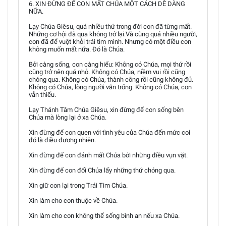
6. XIN ĐỪNG ĐỂ CON MẤT CHÚA MỘT CÁCH DỄ DÀNG
NỮA.
Lạy Chúa Giêsu, quá nhiều thứ trong đời con đã từng mất.
Những cơ hội đã qua không trở lại.Và cũng quá nhiều người,
con đã để vuột khỏi trái tim mình. Nhưng có một điều con
không muốn mất nữa. Đó là Chúa.
Bởi càng sống, con càng hiểu: Không có Chúa, mọi thứ rồi
cũng trở nên quá nhỏ. Không có Chúa, niềm vui rồi cũng
chóng qua. Không có Chúa, thành công rồi cũng không đủ.
Không có Chúa, lòng người vẫn trống. Không có Chúa, con
vẫn thiếu.
Lạy Thánh Tâm Chúa Giêsu, xin đừng để con sống bên
Chúa mà lòng lại ở xa Chúa.
Xin đừng để con quen với tình yêu của Chúa đến mức coi
đó là điều đương nhiên.
Xin đừng để con đánh mất Chúa bởi những điều vụn vặt.
Xin đừng để con đổi Chúa lấy những thứ chóng qua.
Xin giữ con lại trong Trái Tim Chúa.
Xin làm cho con thuộc về Chúa.
Xin làm cho con không thể sống bình an nếu xa Chúa.