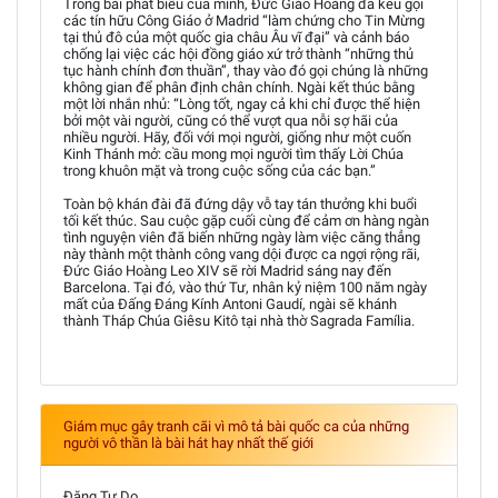
Trong bài phát biểu của mình, Đức Giáo Hoàng đã kêu gọi
các tín hữu Công Giáo ở Madrid “làm chứng cho Tin Mừng
tại thủ đô của một quốc gia châu Âu vĩ đại” và cảnh báo
chống lại việc các hội đồng giáo xứ trở thành “những thủ
tục hành chính đơn thuần”, thay vào đó gọi chúng là những
không gian để phân định chân chính. Ngài kết thúc bằng
một lời nhắn nhủ: “Lòng tốt, ngay cả khi chỉ được thể hiện
bởi một vài người, cũng có thể vượt qua nỗi sợ hãi của
nhiều người. Hãy, đối với mọi người, giống như một cuốn
Kinh Thánh mở: cầu mong mọi người tìm thấy Lời Chúa
trong khuôn mặt và trong cuộc sống của các bạn.”
Toàn bộ khán đài đã đứng dậy vỗ tay tán thưởng khi buổi
tối kết thúc. Sau cuộc gặp cuối cùng để cảm ơn hàng ngàn
tình nguyện viên đã biến những ngày làm việc căng thẳng
này thành một thành công vang dội được ca ngợi rộng rãi,
Đức Giáo Hoàng Leo XIV sẽ rời Madrid sáng nay đến
Barcelona. Tại đó, vào thứ Tư, nhân kỷ niệm 100 năm ngày
mất của Đấng Đáng Kính Antoni Gaudí, ngài sẽ khánh
thành Tháp Chúa Giêsu Kitô tại nhà thờ Sagrada Família.
Giám mục gây tranh cãi vì mô tả bài quốc ca của những
người vô thần là bài hát hay nhất thế giới
Đặng Tự Do