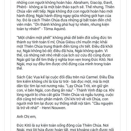
những con người không hoàn hảo. Abraham, Giacóp, Đavít,
Phêrô - không ai là một bản thảo sạch sẽ. Thế nhưng, Thiên
Chúa vẫn viết tiếp. Ngài không đợi con người hoàn hảo mới
hành động; Ngài hành động ngay giữa những giới hạn của
họ. Đó là cách Thiên Chúa đưa những gì bất toàn đến chỗ
viên mãn. “Ơn thánh không phá huỷ tự nhiên, nhưng kiện
toàn tự nhiên!” - Tôma Aquinô.
“Một chấm một phết” không phải để biến đời sống đức tin
thành sự tính toán tỉ mỉ; Chúa Giêsu chỉ muốn mặc khải
một Thiên Chúa trung thành đến từng chi tiết. Điều đã khởi
sự, Ngài không bỏ dở; điều đã hứa, Ngài không quên. Vì
thế, cả những nét nhỏ nhất của lịch sử cứu độ cũng được
Ngài giữ lại để tìm thấy ý nghĩa trọn vẹn trong Đức Kitô. Nơi
Ngài, mọi sự đều tìm được chỗ đứng của mình trong toàn
thể.
Sách Các Vua kể lại cuộc đối đầu trên núi Carmel. Điều Êlia
tìm kiếm không chỉ là lửa từ trời - bài đọc một, mà là một
dân tộc tìm lại nơi nương náu. “Lạy Chúa Trời, xin giữ gìn
con, vì bên Ngài, con đang ẩn náu” - Thánh Vịnh đáp ca. Khi
lòng người bị chia cắt giữa Thiên Chúa và ngẫu tượng, cuộc
đời cũng trở nên phân mảnh. Chỉ khi trở về với Chúa, con
người mới tìm lại được sự thống nhất nội tâm. “Cầu nguyện
là trở về nhà!” - Henri Nouwen.
Anh Chị em,
Đức Kitô là sự kiện toàn sống động của Thiên Chúa. Nơi
Ngài, mọi lời hứa được hoàn tất, mọi khoảng cách được nối