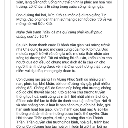
xóm, láng giềng tốt. Sống như thế chính là phúc âm hoá môi
trường, Lời Chúa là lẽ sống trong cuộc sống hàng ngày.
Con đường thứ hai, Đức Kitô sai môn đệ đi rao giảng Tin
Mừng. Các ông hoàn thành sứ mạng cách tốt đẹp, trở về vui
mừng nói với Đức Kitô:
Nghe đến Danh Thầy, cả ma quỉ cũng phải khuất phục
chúng con’ Lc 10:17
Sau khi hoàn thành cuộc lữ hành trần gian; vui mừng trở về
nhà Cha cũng là ước mơ cuối cùng của mọi Kitô hữu. Ước
mơ của người trở về và cũng là ước mơ của thân nhân còn
sống tại dương thế. Tất cả những lời cầu xin, khấn khứa cho
người qua đời đều có chung mục đích đó là cầu xin cho
người thân thương được về nhà Cha, quê hương thật, trong
niềm vui dạt dào, mong ngày đoàn tụ.
Con đường rao giảng Tin Mừng Phục Sinh có nhiều gian
nan, phức tạp khó khăn, bởi con đường này gặp phải nhiều
chống đối. Chống đối do Satan núp bóng chủ trương; chống
đối do chủ thuyết bài bác Kitô giáo và chủ trương truyền
thống tục hoá; cuối cùng và mãnh liệt nhất chính là chống
đối do các thế lực tà thần ẩn danh sau luật cấm đạo. Nói rõ
và nhẹ nhàng hơn là luật lệ ban hành mục đích bài bác, giới
hạn sinh hoạt tôn giáo. Khi thi hành các luật này, Giáo Hội
thường phải âm thầm nhường bước trước thế quyền. Giáo
Hội tin vào Thần quyền, dưới sự hướng dẫn của Thánh
Thần. Thần quyền chủ trương hoà bình, hoà giải, tránh bạo
động. Con đường hợp tác hoà bình luôn bị giới hạn bởi nó