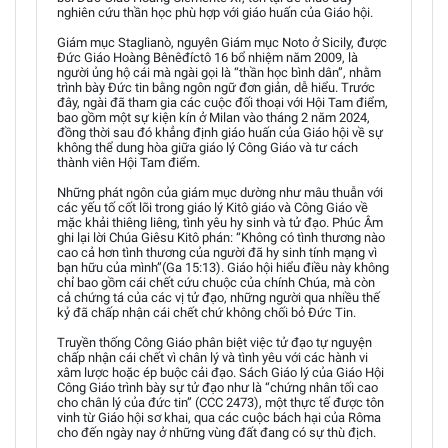
nghiên cứu thần học phù hợp với giáo huấn của Giáo hội.
Giám mục Staglianò, nguyên Giám mục Noto ở Sicily, được
Đức Giáo Hoàng Bênêđíctô 16 bổ nhiệm năm 2009, là
người ủng hộ cái mà ngài gọi là “thần học bình dân”, nhằm
trình bày Đức tin bằng ngôn ngữ đơn giản, dễ hiểu. Trước
đây, ngài đã tham gia các cuộc đối thoại với Hội Tam điểm,
bao gồm một sự kiện kín ở Milan vào tháng 2 năm 2024,
đồng thời sau đó khẳng định giáo huấn của Giáo hội về sự
không thể dung hòa giữa giáo lý Công Giáo và tư cách
thành viên Hội Tam điểm.
Những phát ngôn của giám mục dường như mâu thuẫn với
các yếu tố cốt lõi trong giáo lý Kitô giáo và Công Giáo về
mặc khải thiêng liêng, tình yêu hy sinh và tử đạo. Phúc Âm
ghi lại lời Chúa Giêsu Kitô phán: “Không có tình thương nào
cao cả hơn tình thương của người đã hy sinh tính mạng vì
bạn hữu của mình”(Ga 15:13). Giáo hội hiểu điều này không
chỉ bao gồm cái chết cứu chuộc của chính Chúa, mà còn
cả chứng tá của các vị tử đạo, những người qua nhiều thế
kỷ đã chấp nhận cái chết chứ không chối bỏ Đức Tin.
Truyền thống Công Giáo phân biệt việc tử đạo tự nguyện
chấp nhận cái chết vì chân lý và tình yêu với các hành vi
xâm lược hoặc ép buộc cải đạo. Sách Giáo lý của Giáo Hội
Công Giáo trình bày sự tử đạo như là “chứng nhân tối cao
cho chân lý của đức tin” (CCC 2473), một thực tế được tôn
vinh từ Giáo hội sơ khai, qua các cuộc bách hại của Rôma
cho đến ngày nay ở những vùng đất đang có sự thù địch.