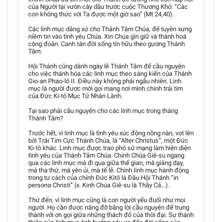
của Người tại vườn cây dầu trước cuộc Thương Khó: “Các
con không thức với Ta được một giờ sao” (Mt 24,40).
Các linh mục dâng xứ cho Thánh Tâm Chúa, để tuyên xưng
niềm tin vào tình yêu Chúa. Xin Chúa gìn giữ và thánh hoá
cộng đoàn. Canh tân đời sống tín hữu theo gương Thánh
Tâm.
Hội Thánh cũng dành ngày lễ Thánh Tâm để cầu nguyện
cho việc thánh hóa các linh mục theo sáng kiến của Thánh
Gio-an Phao-lô II. Điều này không phải ngẫu nhiên. Linh
mục là người được mời gọi mang nơi mình chính trái tim
của Đức Ki-tô Mục Tử Nhân Lành.
Tại sao phải cầu nguyện cho các linh mục trong tháng
Thánh Tâm?
Trước hết, vì linh mục là tình yêu xúc động nồng nàn, vọt lên
bởi Trái Tim Cực Thánh Chúa, là “Alter Christus”, một Đức
Ki-tô khác. Linh mục được trao phó sứ mạng làm hiện diện
tình yêu của Thánh Tâm Chúa. Chính Chúa Giê-su ngang
qua các linh mục mà đi qua giữa thế gian, mà giảng dạy,
mà tha thứ, mà yên ủi, mà tế lễ. Chính linh mục hành động
trong tư cách của chính Đức Kitô là Đầu Hội Thánh “in
persona Christi” (x. Kinh Chúa Giê-su là Thầy Cả…).
Thứ đến, vì linh mục cũng là con người yếu đuối như mọi
người. Họ cần được nâng đỡ bằng lời cầu nguyện để trung
thành với ơn gọi giữa những thách đố của thời đại. Sự thánh