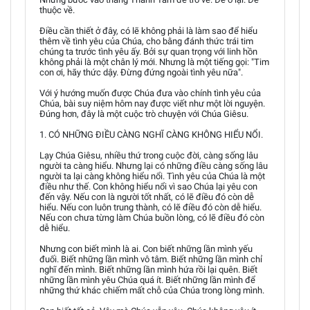
thuộc về.
Điều cần thiết ở đây, có lẽ không phải là làm sao để hiểu
thêm về tình yêu của Chúa, cho bằng đánh thức trái tim
chúng ta trước tình yêu ấy. Bởi sự quan trọng với linh hồn
không phải là một chân lý mới. Nhưng là một tiếng gọi: "Tim
con ơi, hãy thức dậy. Đừng đứng ngoài tình yêu nữa".
Với ý hướng muốn được Chúa đưa vào chính tình yêu của
Chúa, bài suy niệm hôm nay được viết như một lời nguyện.
Đúng hơn, đây là một cuộc trò chuyện với Chúa Giêsu.
1. CÓ NHỮNG ĐIỀU CÀNG NGHĨ CÀNG KHÔNG HIỂU NỔI.
Lạy Chúa Giêsu, nhiều thứ trong cuộc đời, càng sống lâu
người ta càng hiểu. Nhưng lại có những điều càng sống lâu
người ta lại càng không hiểu nổi. Tình yêu của Chúa là một
điều như thế. Con không hiểu nổi vì sao Chúa lại yêu con
đến vậy. Nếu con là người tốt nhất, có lẽ điều đó còn dễ
hiểu. Nếu con luôn trung thành, có lẽ điều đó còn dễ hiểu.
Nếu con chưa từng làm Chúa buồn lòng, có lẽ điều đó còn
dễ hiểu.
Nhưng con biết mình là ai. Con biết những lần mình yếu
đuối. Biết những lần mình vô tâm. Biết những lần mình chỉ
nghĩ đến mình. Biết những lần mình hứa rồi lại quên. Biết
những lần mình yêu Chúa quá ít. Biết những lần mình để
những thứ khác chiếm mất chỗ của Chúa trong lòng mình.