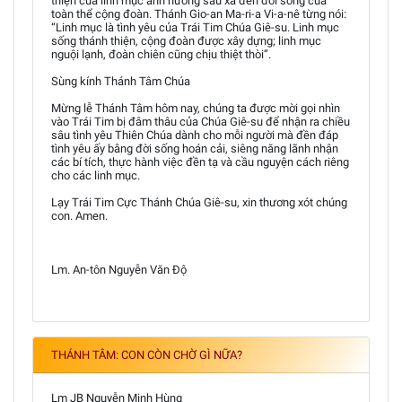
thiện của linh mục ảnh hưởng sâu xa đến đời sống của
toàn thể cộng đoàn. Thánh Gio-an Ma-ri-a Vi-a-nê từng nói:
“Linh mục là tình yêu của Trái Tim Chúa Giê-su. Linh mục
sống thánh thiện, cộng đoàn được xây dựng; linh mục
nguội lạnh, đoàn chiên cũng chịu thiệt thòi”.
Sùng kính Thánh Tâm Chúa
Mừng lễ Thánh Tâm hôm nay, chúng ta được mời gọi nhìn
vào Trái Tim bị đâm thâu của Chúa Giê-su để nhận ra chiều
sâu tình yêu Thiên Chúa dành cho mỗi người mà đền đáp
tình yêu ấy bằng đời sống hoán cải, siêng năng lãnh nhận
các bí tích, thực hành việc đền tạ và cầu nguyện cách riêng
cho các linh mục.
Lạy Trái Tim Cực Thánh Chúa Giê-su, xin thương xót chúng
con. Amen.
Lm. An-tôn Nguyễn Văn Độ
THÁNH TÂM: CON CÒN CHỜ GÌ NỮA?
Lm JB Nguyễn Minh Hùng