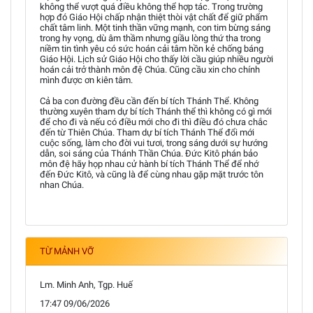
không thể vượt quá điều không thể hợp tác. Trong trường
hợp đó Giáo Hội chấp nhận thiệt thòi vật chất để giữ phẩm
chất tâm linh. Một tinh thần vững mạnh, con tim bừng sáng
trong hy vọng, dù âm thầm nhưng giầu lòng thứ tha trong
niềm tin tình yêu có sức hoán cải tâm hồn kẻ chống báng
Giáo Hội. Lịch sử Giáo Hội cho thấy lời cầu giúp nhiều người
hoán cải trở thành môn đệ Chúa. Cũng cầu xin cho chính
mình được ơn kiên tâm.
Cả ba con đường đều cần đến bí tích Thánh Thể. Không
thường xuyên tham dự bí tích Thánh thể thì không có gì mới
để cho đi và nếu có điều mới cho đi thì điều đó chưa chắc
đến từ Thiên Chúa. Tham dự bí tích Thánh Thể đổi mới
cuộc sống, làm cho đời vui tươi, trong sáng dưới sự hướng
dẫn, soi sáng của Thánh Thần Chúa. Đức Kitô phán bảo
môn đệ hãy họp nhau cử hành bí tích Thánh Thể để nhớ
đến Đức Kitô, và cũng là để cùng nhau gặp mặt trước tôn
nhan Chúa.
TỪ MẢNH VỠ
Lm. Minh Anh, Tgp. Huế
17:47 09/06/2026