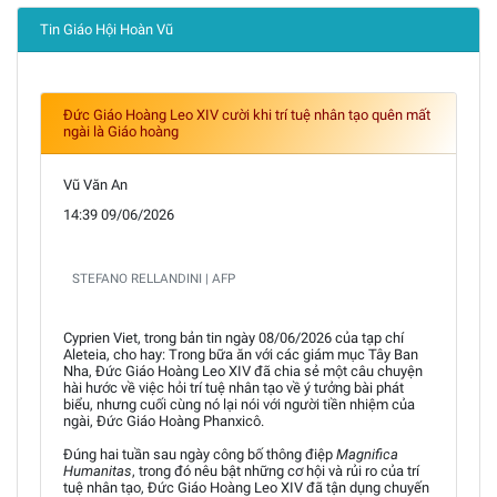
Tin Giáo Hội Hoàn Vũ
Đức Giáo Hoàng Leo XIV cười khi trí tuệ nhân tạo quên mất
ngài là Giáo hoàng
Vũ Văn An
14:39 09/06/2026
STEFANO RELLANDINI | AFP
Cyprien Viet, trong bản tin ngày 08/06/2026 của tạp chí
Aleteia, cho hay: Trong bữa ăn với các giám mục Tây Ban
Nha, Đức Giáo Hoàng Leo XIV đã chia sẻ một câu chuyện
hài hước về việc hỏi trí tuệ nhân tạo về ý tưởng bài phát
biểu, nhưng cuối cùng nó lại nói với người tiền nhiệm của
ngài, Đức Giáo Hoàng Phanxicô.
Đúng hai tuần sau ngày công bố thông điệp
Magnifica
Humanitas
, trong đó nêu bật những cơ hội và rủi ro của trí
tuệ nhân tạo, Đức Giáo Hoàng Leo XIV đã tận dụng chuyến