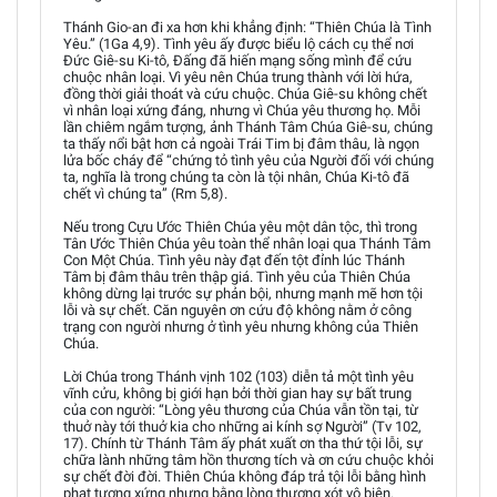
Thánh Gio-an đi xa hơn khi khẳng định: “Thiên Chúa là Tình
Yêu.” (1Ga 4,9). Tình yêu ấy được biểu lộ cách cụ thể nơi
Đức Giê-su Ki-tô, Đấng đã hiến mạng sống mình để cứu
chuộc nhân loại. Vì yêu nên Chúa trung thành với lời hứa,
đồng thời giải thoát và cứu chuộc. Chúa Giê-su không chết
vì nhân loại xứng đáng, nhưng vì Chúa yêu thương họ. Mỗi
lần chiêm ngắm tượng, ảnh Thánh Tâm Chúa Giê-su, chúng
ta thấy nổi bật hơn cả ngoài Trái Tim bị đâm thâu, là ngọn
lửa bốc cháy để “chứng tỏ tình yêu của Người đối với chúng
ta, nghĩa là trong chúng ta còn là tội nhân, Chúa Ki-tô đã
chết vì chúng ta” (Rm 5,8).
Nếu trong Cựu Ước Thiên Chúa yêu một dân tộc, thì trong
Tân Ước Thiên Chúa yêu toàn thể nhân loại qua Thánh Tâm
Con Một Chúa. Tình yêu này đạt đến tột đỉnh lúc Thánh
Tâm bị đâm thâu trên thập giá. Tình yêu của Thiên Chúa
không dừng lại trước sự phản bội, nhưng mạnh mẽ hơn tội
lỗi và sự chết. Căn nguyên ơn cứu độ không nằm ở công
trạng con người nhưng ở tình yêu nhưng không của Thiên
Chúa.
Lời Chúa trong Thánh vịnh 102 (103) diễn tả một tình yêu
vĩnh cửu, không bị giới hạn bởi thời gian hay sự bất trung
của con người: “Lòng yêu thương của Chúa vẫn tồn tại, từ
thuở này tới thuở kia cho những ai kính sợ Người” (Tv 102,
17). Chính từ Thánh Tâm ấy phát xuất ơn tha thứ tội lỗi, sự
chữa lành những tâm hồn thương tích và ơn cứu chuộc khỏi
sự chết đời đời. Thiên Chúa không đáp trả tội lỗi bằng hình
phạt tương xứng nhưng bằng lòng thương xót vô biên.