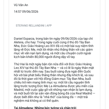
Vũ Văn An
14:57 09/06/2026
STEFANO RELLANDINI | AFP
Daniel Esparza, trong bản tin ngày 09/06/2026 của tạp chí
Aleteia, cho hay: Trong ngày cuối cùng ở thủ đô Tây Ban
Nha, Đức Giáo Hoàng Leo XIV đã có một bài suy niệm tĩnh
lặng về Đức Mẹ, một lời nhắn nhủ thẳng thắn với các giám
mục về vấn nạn lạm dụng, và một câu chuyện cười ngoài
kịch bản khiến 80,000 người đứng dậy vỗ tay.
Thứ Hai là một ngày bận rộn nữa đối với Đức Giáo Hoàng
Leo XIV tại thủ đô Tây Ban Nha — và có lẽ là ngày thân mật
nhất từ trước đến nay. Sau buổi sáng đưa ngài đến Quốc
hội với bài phát biểu thẳng thắn nhưng đầy khích lệ, và sau
đó là thời gian với Hội đồng Giám mục Tây Ban Nha, buổi
chiều trở nên mang tính mục vụ: một lời cầu nguyện tĩnh
lặng trước tượng Đức Mẹ La Almudena được yêu mến của
Madrid, một cuộc gặp gỡ với những nạn nhân bị lạm dụng,
và một buổi tối tại sân vận động bóng đá của Real Madrid —
được biết đến như là “nhà thờ” của bóng đá — một trải
nghiệm mà không ai có thể quên.
Tại Almudena: Những bức tường và chân trời