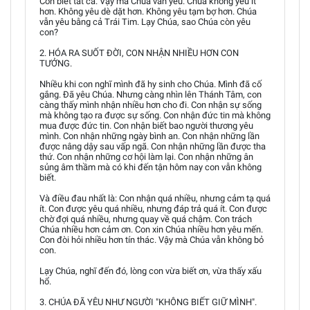
Con biết tất cả. Vậy mà Chúa vẫn yêu. Chúa không yêu ít
hơn. Không yêu dè dặt hơn. Không yêu tạm bợ hơn. Chúa
vẫn yêu bằng cả Trái Tim. Lạy Chúa, sao Chúa còn yêu
con?
2. HÓA RA SUỐT ĐỜI, CON NHẬN NHIỀU HƠN CON
TƯỞNG.
Nhiều khi con nghĩ mình đã hy sinh cho Chúa. Mình đã cố
gắng. Đã yêu Chúa. Nhưng càng nhìn lên Thánh Tâm, con
càng thấy mình nhận nhiều hơn cho đi. Con nhận sự sống
mà không tạo ra được sự sống. Con nhận đức tin mà không
mua được đức tin. Con nhận biết bao người thương yêu
mình. Con nhận những ngày bình an. Con nhận những lần
được nâng dậy sau vấp ngã. Con nhận những lần được tha
thứ. Con nhận những cơ hội làm lại. Con nhận những ân
sủng âm thầm mà có khi đến tận hôm nay con vẫn không
biết.
Và điều đau nhất là: Con nhận quá nhiều, nhưng cảm tạ quá
ít. Con được yêu quá nhiều, nhưng đáp trả quá ít. Con được
chờ đợi quá nhiều, nhưng quay về quá chậm. Con trách
Chúa nhiều hơn cảm ơn. Con xin Chúa nhiều hơn yêu mến.
Con đòi hỏi nhiều hơn tín thác. Vậy mà Chúa vẫn không bỏ
con.
Lạy Chúa, nghĩ đến đó, lòng con vừa biết ơn, vừa thấy xấu
hổ.
3. CHÚA ĐÃ YÊU NHƯ NGƯỜI "KHÔNG BIẾT GIỮ MÌNH".