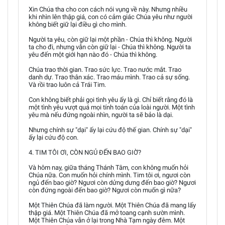
Xin Chúa tha cho con cách nói vụng về này. Nhưng nhiều
khi nhìn lên thập giá, con có cảm giác Chúa yêu như người
không biết giữ lại điều gì cho mình.
Người ta yêu, còn giữ lại một phần - Chúa thì không. Người
ta cho đi, nhưng vẫn còn giữ lại - Chúa thì không. Người ta
yêu đến một giới hạn nào đó - Chúa thì không.
Chúa trao thời gian. Trao sức lực. Trao nước mắt. Trao
danh dự. Trao thân xác. Trao máu mình. Trao cả sự sống.
Và rồi trao luôn cả Trái Tim.
Con không biết phải gọi tình yêu ấy là gì. Chỉ biết rằng đó là
một tình yêu vượt quá mọi tính toán của loài người. Một tình
yêu mà nếu đứng ngoài nhìn, người ta sẽ bảo là dại.
Nhưng chính sự "dại" ấy lại cứu độ thế gian. Chính sự "dại"
ấy lại cứu độ con.
4. TIM TÔI ƠI, CÒN NGỦ ĐẾN BAO GIỜ?
Và hôm nay, giữa tháng Thánh Tâm, con không muốn hỏi
Chúa nữa. Con muốn hỏi chính mình. Tim tôi ơi, ngươi còn
ngủ đến bao giờ? Ngươi còn dửng dưng đến bao giờ? Ngươi
còn đứng ngoài đến bao giờ? Ngươi còn muốn gì nữa?
Một Thiên Chúa đã làm người. Một Thiên Chúa đã mang lấy
thập giá. Một Thiên Chúa đã mở toang cạnh sườn mình.
Một Thiên Chúa vẫn ở lại trong Nhà Tạm ngày đêm. Một