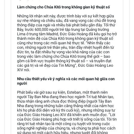
Làm chứng cho Chúa Kitô trong không gian kỹ thuật số
Những lời nhận xét này, được trình bày với sự kết hợp giữa
sự nhẹ nhàng và chiều sâu, đã vang vọng các chủ đề trong
thông điệp của ngài và nhiều bài phát biểu gần đây. Tối thứ
Bảy, trước 600,000 người trẻ tập trung tại Quảng trường
Lima ở trung tâm Madrid, Đức Giáo Hoàng đã kêu gọi họ trở
thành môn đệ của Chúa Kitô trong không gian kỹ thuật số
cũng như trong các mối quan hệ thực tế. “Nhìn thấy các
con, những người trẻ thân yêu, tràn đầy nhiệt huyết đến từ
đức tin, ta đặt nhiều hy vọng vào khả năng của các con
trong việc làm chứng cho Chúa Kitô trong thế giới – bao
gồm cả lĩnh vực truyền thông kỹ thuật số – và truyền đạt
các giá trị và vẻ đẹp của Tin Mừng”, Đức Giáo Hoàng Leo
XIV nói.
Nhu cầu thiết yếu về ý nghĩa và các mối quan hệ giữa con
người
Phát biểu vài giờ sau sự kiện, Esteban, một thanh niên
người Tây Ban Nha đang theo học ngành Trí tuệ Nhân tạo,
thừa nhận rằng anh chưa đọc thông điệp (người Tây Ban
Nha đang trong những tuần căng thẳng nhất của năm học
khi họ phải đối diện với kỳ thi cuối kỳ), nhưng những suy tư
của Đức Giáo Hoàng Leo XIV đã khiến anh muốn đọc. “Lời
của Đức Giáo Hoàng phù hợp với triết lý sống của tôi. Tôi tin
rằng trí tuệ nhân tạo là một công cụ tuyệt vời trong cuộc
sống nghề nghiệp của chúng ta, và chúng ta phải học cách
sử dụng nó một cách hữu hiệu, nhưng tuyệt đối không