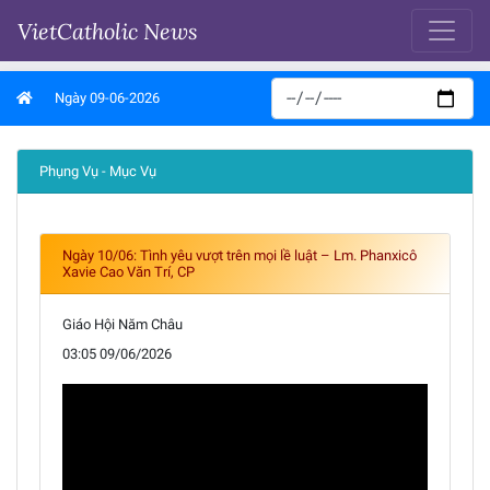
VietCatholic News
Ngày 09-06-2026
Phụng Vụ - Mục Vụ
Ngày 10/06: Tình yêu vượt trên mọi lề luật – Lm. Phanxicô
Xavie Cao Văn Trí, CP
Giáo Hội Năm Châu
03:05 09/06/2026