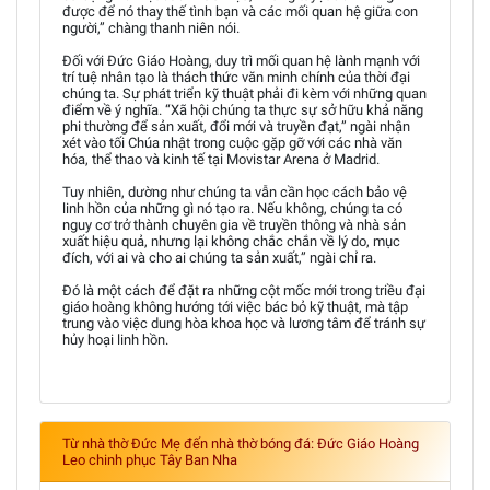
được để nó thay thế tình bạn và các mối quan hệ giữa con
người,” chàng thanh niên nói.
Đối với Đức Giáo Hoàng, duy trì mối quan hệ lành mạnh với
trí tuệ nhân tạo là thách thức văn minh chính của thời đại
chúng ta. Sự phát triển kỹ thuật phải đi kèm với những quan
điểm về ý nghĩa. “Xã hội chúng ta thực sự sở hữu khả năng
phi thường để sản xuất, đổi mới và truyền đạt,” ngài nhận
xét vào tối Chúa nhật trong cuộc gặp gỡ với các nhà văn
hóa, thể thao và kinh tế tại Movistar Arena ở Madrid.
Tuy nhiên, dường như chúng ta vẫn cần học cách bảo vệ
linh hồn của những gì nó tạo ra. Nếu không, chúng ta có
nguy cơ trở thành chuyên gia về truyền thông và nhà sản
xuất hiệu quả, nhưng lại không chắc chắn về lý do, mục
đích, với ai và cho ai chúng ta sản xuất,” ngài chỉ ra.
Đó là một cách để đặt ra những cột mốc mới trong triều đại
giáo hoàng không hướng tới việc bác bỏ kỹ thuật, mà tập
trung vào việc dung hòa khoa học và lương tâm để tránh sự
hủy hoại linh hồn.
Từ nhà thờ Đức Mẹ đến nhà thờ bóng đá: Đức Giáo Hoàng
Leo chinh phục Tây Ban Nha