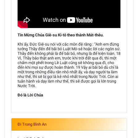
Tin Mừng Chúa Giê-su Ki-tô theo thánh Mát-thêu.
Khi ấy, Đức Giê-su nói với các môn đệ rằng : “Anh em đừng
tưởng Thầy đến để bãi bỏ Luật Mô-sê hoặc lời các ngôn sứ.
Thầy đến không phải là để bãi bỏ, nhưng là để kiện toàn. 18
Vì, Thầy bảo thật anh em, trước khi trời đất qua đi, thì một
chấm một phết trong Lề Luật cũng sẽ không qua đi, cho
đến khi mọi sự được hoàn thành. 19 Vậy ai bãi bỏ dù chỉ là
một trong những điều răn nhỏ nhất ấy, và dạy người ta làm
như thế, thì sẽ bị gọi là kẻ nhỏ nhất trong Nước Trời. Còn ai
tuân hành và dạy làm như thế, thì sẽ được gọi là lớn trong
Nước Trời.
Đó là Lời Chúa
Đi Trong Bình An