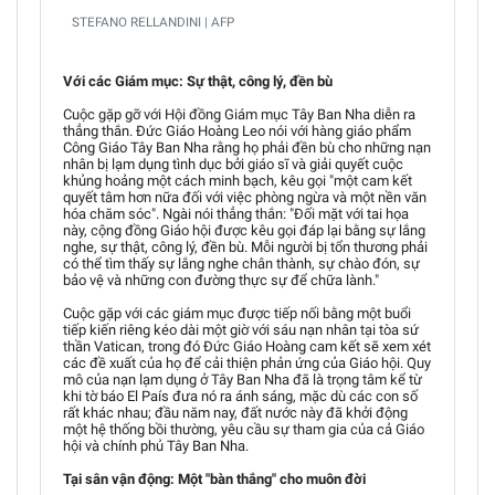
STEFANO RELLANDINI | AFP
Với các Giám mục: Sự thật, công lý, đền bù
Cuộc gặp gỡ với Hội đồng Giám mục Tây Ban Nha diễn ra
thẳng thắn. Đức Giáo Hoàng Leo nói với hàng giáo phẩm
Công Giáo Tây Ban Nha rằng họ phải đền bù cho những nạn
nhân bị lạm dụng tình dục bởi giáo sĩ và giải quyết cuộc
khủng hoảng một cách minh bạch, kêu gọi "một cam kết
quyết tâm hơn nữa đối với việc phòng ngừa và một nền văn
hóa chăm sóc". Ngài nói thẳng thắn: "Đối mặt với tai họa
này, cộng đồng Giáo hội được kêu gọi đáp lại bằng sự lắng
nghe, sự thật, công lý, đền bù. Mỗi người bị tổn thương phải
có thể tìm thấy sự lắng nghe chân thành, sự chào đón, sự
bảo vệ và những con đường thực sự để chữa lành."
Cuộc gặp với các giám mục được tiếp nối bằng một buổi
tiếp kiến riêng kéo dài một giờ với sáu nạn nhân tại tòa sứ
thần Vatican, trong đó Đức Giáo Hoàng cam kết sẽ xem xét
các đề xuất của họ để cải thiện phản ứng của Giáo hội. Quy
mô của nạn lạm dụng ở Tây Ban Nha đã là trọng tâm kể từ
khi tờ báo El País đưa nó ra ánh sáng, mặc dù các con số
rất khác nhau; đầu năm nay, đất nước này đã khởi động
một hệ thống bồi thường, yêu cầu sự tham gia của cả Giáo
hội và chính phủ Tây Ban Nha.
Tại sân vận động: Một "bàn thắng" cho muôn đời