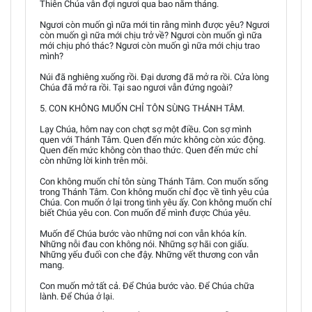
Thiên Chúa vẫn đợi ngươi qua bao năm tháng.
Ngươi còn muốn gì nữa mới tin rằng mình được yêu? Ngươi
còn muốn gì nữa mới chịu trở về? Ngươi còn muốn gì nữa
mới chịu phó thác? Ngươi còn muốn gì nữa mới chịu trao
mình?
Núi đã nghiêng xuống rồi. Đại dương đã mở ra rồi. Cửa lòng
Chúa đã mở ra rồi. Tại sao ngươi vẫn đứng ngoài?
5. CON KHÔNG MUỐN CHỈ TÔN SÙNG THÁNH TÂM.
Lạy Chúa, hôm nay con chợt sợ một điều. Con sợ mình
quen với Thánh Tâm. Quen đến mức không còn xúc động.
Quen đến mức không còn thao thức. Quen đến mức chỉ
còn những lời kinh trên môi.
Con không muốn chỉ tôn sùng Thánh Tâm. Con muốn sống
trong Thánh Tâm. Con không muốn chỉ đọc về tình yêu của
Chúa. Con muốn ở lại trong tình yêu ấy. Con không muốn chỉ
biết Chúa yêu con. Con muốn để mình được Chúa yêu.
Muốn để Chúa bước vào những nơi con vẫn khóa kín.
Những nỗi đau con không nói. Những sợ hãi con giấu.
Những yếu đuối con che đậy. Những vết thương con vẫn
mang.
Con muốn mở tất cả. Để Chúa bước vào. Để Chúa chữa
lành. Để Chúa ở lại.