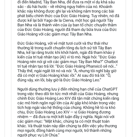
đi đến Madrid, Tây Ban Nha, để đưa ra một ví dụ khá sâu
sắc - dù hài hước - về những nguy hiểm của nó. Khoảnh
khắc này không được ghi lại và không nằm trong các bài
phát biểu chính thức của Đức Giáo Hoàng. Tuy nhiên, nó đã
được kể lại bởi Yago de la Cierva, một học giả người Tây
Ban Nha và là thành viên của ủy ban tổ chức chuyến thăm
của Đức Giáo Hoàng, người đã tham dự bữa trưa của Đức
Giáo Hoàng với các giám mục Tây Ban Nha.
Đức Giáo Hoàng, với vẻ mặt tươi cười và thư thái như
thường lệ trong suốt chuyến tông du lịch sử tới Tây Ban
Nha, kể lại rằng trước khi khởi hành, ngài đã tham khảo ý
kiến của trí tuệ nhân tạo (AI) vì tò mò. Ngài hỏi: “Đức Giáo
Hoàng nên nói gì với các giám mục Tây Ban Nha?” Chatbot
trí tuệ nhân tạo trả lời: “Đức Giáo Hoàng Phanxicô sẽ nói…”
Thấy thế, ngài ngắt lời nó và nói: “À, nhưng tôi nghĩ bây giờ
đã có một vị Giáo Hoàng khác rồi.” AI sau đó trả lời: “Ồ,
đúng vậy, xin lỗi, bây giờ là Đức Giáo Hoàng Leo.”
Người dùng thường lưu ý đến những hạn chế của ChatGPT
trong việc theo dõi tin tức mới nhất của Giáo Hoàng, nhưng
chính Đức Giáo Hoàng Leo XIV đã tận mắt chứng kiến rằng
các mô hình ngôn ngữ lớn của AI gặp khó khăn trong việc
tích hợp ngài vào hệ thống của chúng. Không hề tỏ ra khó
chịu, Đức Giáo Hoàng Leo XIV — vị Giáo Hoàng đương
nhiệm — đã đưa ra một kết luận đầy ý nghĩa. Ngài nói với
các giám mục: “Mặt khác, chúng ta có một thuật toán
khác. Và thuật toán này dẫn chúng ta đến việc yêu thương
mọi người, đồng hành cùng mọi người, trở thành những
người phục vụ Lời Chúa.”