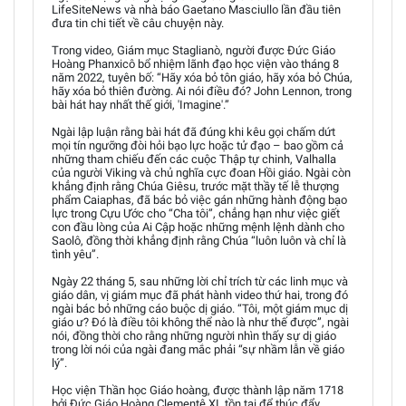
LifeSiteNews và nhà báo Gaetano Masciullo lần đầu tiên
đưa tin chi tiết về câu chuyện này.
Trong video, Giám mục Staglianò, người được Đức Giáo
Hoàng Phanxicô bổ nhiệm lãnh đạo học viện vào tháng 8
năm 2022, tuyên bố: “Hãy xóa bỏ tôn giáo, hãy xóa bỏ Chúa,
hãy xóa bỏ thiên đường. Ai nói điều đó? John Lennon, trong
bài hát hay nhất thế giới, 'Imagine'.”
Ngài lập luận rằng bài hát đã đúng khi kêu gọi chấm dứt
mọi tín ngưỡng đòi hỏi bạo lực hoặc tử đạo – bao gồm cả
những tham chiếu đến các cuộc Thập tự chinh, Valhalla
của người Viking và chủ nghĩa cực đoan Hồi giáo. Ngài còn
khẳng định rằng Chúa Giêsu, trước mặt thầy tế lễ thượng
phẩm Caiaphas, đã bác bỏ việc gán những hành động bạo
lực trong Cựu Ước cho “Cha tôi”, chẳng hạn như việc giết
con đầu lòng của Ai Cập hoặc những mệnh lệnh dành cho
Saolô, đồng thời khẳng định rằng Chúa “luôn luôn và chỉ là
tình yêu”.
Ngày 22 tháng 5, sau những lời chỉ trích từ các linh mục và
giáo dân, vị giám mục đã phát hành video thứ hai, trong đó
ngài bác bỏ những cáo buộc dị giáo. “Tôi, một giám mục dị
giáo ư? Đó là điều tôi không thể nào là như thế được”, ngài
nói, đồng thời cho rằng những người nhìn thấy sự dị giáo
trong lời nói của ngài đang mắc phải “sự nhầm lẫn về giáo
lý”.
Học viện Thần học Giáo hoàng, được thành lập năm 1718
bởi Đức Giáo Hoàng Clementê XI, tồn tại để thúc đẩy