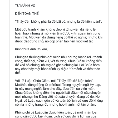
TỪ MẢNH VỠ
ĐẾN TOÀN THỂ
“Thầy đến không phải là để bãi bỏ, nhưng là để kiện toàn!”.
Một bức tranh khảm không đẹp vì từng viên đá riêng lẻ
hoàn hảo, nhưng vì mỗi viên tìm được vị trí của mình trong
toàn thể. Một viên đá đứng riêng có thể vô nghĩa; nhưng khi
được đặt đúng chỗ, nó góp phần tạo nên một kiệt tác.
Kính thưa Anh Chị em,
Chúng ta thường nhìn đời mình như những mảnh rời - thành
công, thất bại, niềm vui, vết thương. Chúa Giêsu không đến
để xoá bỏ chúng, nhưng để ghép chúng lại. Lời Chúa hôm
nay cho thấy một hành trình kỳ diệu: ‘từ mảnh vỡ đến toàn
thể’.
Với Lề Luật, Chúa Giêsu nói, “Thầy đến để kiện toàn”.
Matthêu dùng động từ plērōsai. Trong nguyên ngữ Hy Lạp,
từ này mang nghĩa làm cho đầy, đưa đến sự viên mãn.
Chúa Giêsu không đến như người bắt đầu một câu chuyện
mới, nhưng như Đấng viết nốt câu chuyện đang bỏ dở. Nơi
Ngài, Lề Luật, các ngôn sứ và toàn bộ lịch sử cứu độ không
còn là những trang rời, nhưng hợp thành một tác phẩm.
Không chỉ Lề Luật cần được kiện toàn, cả một nhân loại
cũng cần được kiện toàn. Lịch sử cứu độ là lịch sử của