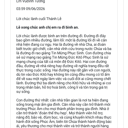
Lm Vũđình Tường
03:59 09/06/2026
Lời chúc lành cuối Thánh Lễ
Lễ xong chúc anh chị em ra đi bình an.
Lời chúc lành được bình an trên đường đi. Đường đi đây
bao gồm nhiều đường, lắm lối: một là đường lối đi về căn
nhà hiện đang cư ngụ. Hai là đường về nhà Cha, ai đoán
biết trước giờ chết, căn nhà vĩnh cửu trong nước Chúa và ba
là đường đi rao giảng Tin Mừng Phục Sinh. Con đường chia
sẻ sứ mạng rao giảng Tin Mừng Đức Kitô Phục Sinh là sứ
mạng chung của tất cả môn đệ Đức Kitô. Hai con đường
đầu, đường về nhà riêng hay đường về nghĩa trang đều rất
thực trong cuộc sống. Hai đường này rất gần với con người,
dù tin vào Đức Kitô hay không tin cũng đều mong có tổ ấm
để về sau một ngày làm việc và cuối đời ai cũng mong chết
lành. Đường thứ ba dành riêng cho Kitô hữu và những ai coi
trọng nhân bản, hỗ trợ hoà bình, công lí và tôn trọng giá trị
sự sống.
Con đường thứ nhất: căn nhà trần gian là nơi ta hiện đang
sống trong mái ấm gia đình. Căn nhà này cần trở thành môi
trường Phúc Âm cho mọi thành phần trong gia đình. Nhà ở
cần trở thành ‘đoàn thể thu hẹp’. Mọi thành viên hỗ trợ,
nâng đỡ, bảo vệ, đùm bọc, và cùng khuyến khích nhau thực
hành đời sống Phúc Âm, biến lời Chúa thành hành động bác
ái, yêu thương cho mọi thành viên và trở thành người hàng