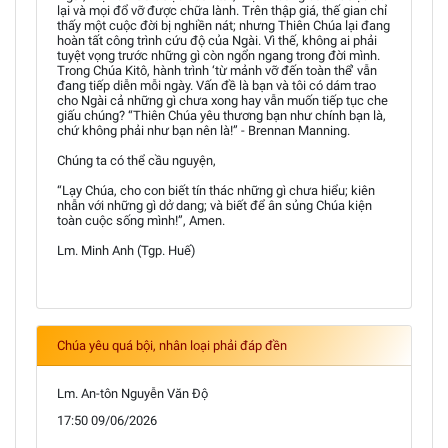
lại và mọi đổ vỡ được chữa lành. Trên thập giá, thế gian chỉ
thấy một cuộc đời bị nghiền nát; nhưng Thiên Chúa lại đang
hoàn tất công trình cứu độ của Ngài. Vì thế, không ai phải
tuyệt vọng trước những gì còn ngổn ngang trong đời mình.
Trong Chúa Kitô, hành trình ‘từ mảnh vỡ đến toàn thể’ vẫn
đang tiếp diễn mỗi ngày. Vấn đề là bạn và tôi có dám trao
cho Ngài cả những gì chưa xong hay vẫn muốn tiếp tục che
giấu chúng? “Thiên Chúa yêu thương bạn như chính bạn là,
chứ không phải như bạn nên là!” - Brennan Manning.
Chúng ta có thể cầu nguyện,
“Lạy Chúa, cho con biết tín thác những gì chưa hiểu; kiên
nhẫn với những gì dở dang; và biết để ân sủng Chúa kiện
toàn cuộc sống mình!”, Amen.
Lm. Minh Anh (Tgp. Huế)
Chúa yêu quá bội, nhân loại phải đáp đền
Lm. An-tôn Nguyễn Văn Độ
17:50 09/06/2026