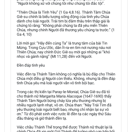
“Người không xử với chúng tôi như chúng tôi đắc tội”.
“Thiên Chúa là Tình Yêu” (1 Ga 4,8.16). Thánh Tâm Chúa
Giê-su chính là biểu tượng sống động của tình yêu Chúa
dành cho loài người. Trái tim bị đâm thâu trên thập giá là
chứng tỏ rằng: “Không phải chúng ta đã yêu mến Thiên
Chúa, nhưng chính Người đã thương yêu chúng ta trước.” (1
Ga 4, 10)
Lời mời gọi: “Hãy đến cùng Ta” là trung tâm của bài Tin
Mừng. Trong Cựu Ước, dân Ít-ra-en tìm nơi nương náu nơi
Thiên Chúa; nay chính Đức Giê-su mời gọi những ai “khó
nhọc và gánh nặng” (Mt 11,28) đến với Người.
Đền đáp tình yêu
Việc đền tạ Thánh Tâm không có nghĩa là bù đắp cho Thiên
Chúa một điều gì Người còn thiếu. Không, nhưng là đền đáp
tình Chúa yêu mà loài người vẫn vô tình bội bạc.
Trong các thị kiến tại Paray-le-Monial, Chúa Giê-su đã tỏ
cho thánh nữ Margarita Maria Alacoque (1647-1690) thấy
Thánh Tâm Người bừng cháy lửa yêu thương nhưng bị
nhiều người lạnh nhạt, vô ơn. Chúa than: “Này Trái Tim đã
yêu thương loài người biết bao, nhưng chỉ nhận lại sự vô
ơn.” Từ đó phát sinh việc rước lễ đền tạ các ngày thứ Sáu
đầu tháng và giờ thánh đền tạ.
Việc chầu Thánh Thể trọng thể được Thánh nữ thuật lại là
chính Chúa đã xin một Giờ Thánh để tưởng nhớ cơn hấp hối