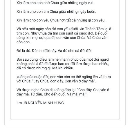
Xin làm cho con nhớ Chúa giữa những ngày vui.
Xin làm cho con tìm Chúa giữa những ngày buồn.
Xin làm cho con yêu Chúa hơn tất cả những gì con yêu.
Và nếu một ngày nào đó con yếu đuối, xin Thánh Tâm lại đi
tìm con. Như Chúa đã tìm con suốt cả cuộc đời. Để cuối
cùng, khi mọi sự qua đi, con vẫn còn Chúa. Và Chúa vẫn
còn con.
Đó là đủ. Đủ cho đời này. Và đủ cho cả đời đời.
Bởi sau cùng, điều làm nên hạnh phúc của một đời người
không phải là đã đi được bao xa, đã làm được bao nhiêu,
đã có được những gì. Mà khi chiều
xuống của cuộc đời, con vẫn còn có thể ngẩng lên và thưa
với Chúa: "Lạy Chúa, con đây. Con vẫn ở đây mà".
Và được nghe Chúa dịu dàng đáp lại: "Cha đây. Cha vẫn ở
đây mà. Từ đầu. Cho đến cuối. Và mãi mãi".
Lm JB NGUYỄN MINH HÙNG