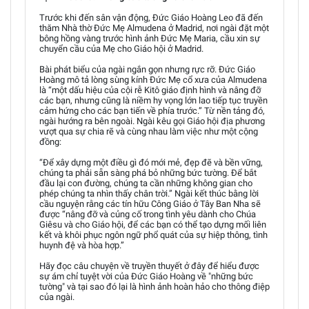
Trước khi đến sân vận động, Đức Giáo Hoàng Leo đã đến
thăm Nhà thờ Đức Mẹ Almudena ở Madrid, nơi ngài đặt một
bông hồng vàng trước hình ảnh Đức Mẹ Maria, cầu xin sự
chuyển cầu của Mẹ cho Giáo hội ở Madrid.
Bài phát biểu của ngài ngắn gọn nhưng rực rỡ. Đức Giáo
Hoàng mô tả lòng sùng kính Đức Mẹ cổ xưa của Almudena
là “một dấu hiệu của cội rễ Kitô giáo định hình và nâng đỡ
các bạn, nhưng cũng là niềm hy vọng lớn lao tiếp tục truyền
cảm hứng cho các bạn tiến về phía trước.” Từ nền tảng đó,
ngài hướng ra bên ngoài. Ngài kêu gọi Giáo hội địa phương
vượt qua sự chia rẽ và cùng nhau làm việc như một cộng
đồng:
“Để xây dựng một điều gì đó mới mẻ, đẹp đẽ và bền vững,
chúng ta phải sẵn sàng phá bỏ những bức tường. Để bắt
đầu lại con đường, chúng ta cần những không gian cho
phép chúng ta nhìn thấy chân trời.” Ngài kết thúc bằng lời
cầu nguyện rằng các tín hữu Công Giáo ở Tây Ban Nha sẽ
được “nâng đỡ và củng cố trong tình yêu dành cho Chúa
Giêsu và cho Giáo hội, để các bạn có thể tạo dựng mối liên
kết và khôi phục ngôn ngữ phổ quát của sự hiệp thông, tình
huynh đệ và hòa hợp.”
Hãy đọc câu chuyện về truyền thuyết ở đây để hiểu được
sự ám chỉ tuyệt vời của Đức Giáo Hoàng về "những bức
tường" và tại sao đó lại là hình ảnh hoàn hảo cho thông điệp
của ngài.