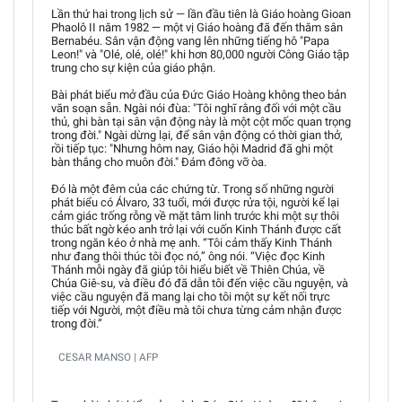
Lần thứ hai trong lịch sử — lần đầu tiên là Giáo hoàng Gioan
Phaolô II năm 1982 — một vị Giáo hoàng đã đến thăm sân
Bernabéu. Sân vận động vang lên những tiếng hô "Papa
Leon!" và "Olé, olé, olé!" khi hơn 80,000 người Công Giáo tập
trung cho sự kiện của giáo phận.
Bài phát biểu mở đầu của Đức Giáo Hoàng không theo bản
văn soạn sẵn. Ngài nói đùa: "Tôi nghĩ rằng đối với một cầu
thủ, ghi bàn tại sân vận động này là một cột mốc quan trọng
trong đời." Ngài dừng lại, để sân vận động có thời gian thở,
rồi tiếp tục: "Nhưng hôm nay, Giáo hội Madrid đã ghi một
bàn thắng cho muôn đời." Đám đông vỡ òa.
Đó là một đêm của các chứng từ. Trong số những người
phát biểu có Álvaro, 33 tuổi, mới được rửa tội, người kể lại
cảm giác trống rỗng về mặt tâm linh trước khi một sự thôi
thúc bất ngờ kéo anh trở lại với cuốn Kinh Thánh được cất
trong ngăn kéo ở nhà mẹ anh. “Tôi cảm thấy Kinh Thánh
như đang thôi thúc tôi đọc nó,” ông nói. “Việc đọc Kinh
Thánh mỗi ngày đã giúp tôi hiểu biết về Thiên Chúa, về
Chúa Giê-su, và điều đó đã dẫn tôi đến việc cầu nguyện, và
việc cầu nguyện đã mang lại cho tôi một sự kết nối trực
tiếp với Người, một điều mà tôi chưa từng cảm nhận được
trong đời.”
CESAR MANSO | AFP