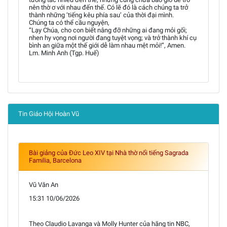
nên thờ ơ với nhau đến thế. Có lẽ đó là cách chúng ta trở
thành những ‘tiếng kêu phía sau’ của thời đại mình.
Chúng ta có thể cầu nguyện,
“Lạy Chúa, cho con biết nâng đỡ những ai đang mỏi gối;
nhen hy vọng nơi người đang tuyệt vọng; và trở thành khí cụ
bình an giữa một thế giới dễ làm nhau mệt mỏi!”, Amen.
Lm. Minh Anh (Tgp. Huế)
Tin Giáo Hội Hoàn Vũ
Bài giảng của Đức Leo XIV tại Nhà thờ nổi tiếng Sagrada
Familia, Barcelona
Vũ Văn An
15:31 10/06/2026
Theo Claudio Lavanga và Molly Hunter của hãng tin NBC,