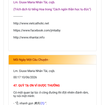
Lm. Giuse Maria Nhân Tài, csjb.
(Trích dịch từ tiếng Hoa trong "Cách ngôn thần học tu đức")
----------
http://www.vietcatholic.net
https://www.facebook.com/jmtaiby
http://www.nhantai.info
Mỗi Ngày Một Câu Chuyện ·
Lm. Giuse Maria Nhân Tài, csjb.
00:17 10/06/2026
47. QUỲ TẠ ƠN VÌ ĐƯỢC THƯỞNG
Có một quan lại lúc ở công đường thì đột nhiên đánh rắm,
tự nói một mình:
- “Ồ, nhanh gọn 爽利
(1)
”.