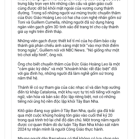
trưng bầy trọn vẹn khi những cần cẩu và giàn giáo cuối
cùng được dỡ bỏ khỏi mặt ngoài của vương cung thánh
đường. Trong số những người vui mừng trước chuyến thăm
của Đức Giáo Hoàng Leo có hai cha con nghệ nhân gốm sứ
Toni và Guillem Cumella, những người đã sử dụng hàng
ngàn viên gạch gốm 3D tinh xảo để trang trí cho cây thánh
giá uy nghi trên đỉnh tháp.
Những viên gạch được thiết kế tỉ mỉ của họ đảm bảo cây
thánh giá phản chiếu ánh sáng mặt trời “vào mọi thời điểm
trong ngày”, Guillem nói với NBC News. “Nó giống như một
trò chơi xếp hình”, ông nói.
Ông cho biết chuyến thăm của Đức Giáo Hoàng Leo là một
“cảm giác kỳ diệu” và một “khoảnh khắc rất đặc biệt” đối
với gia đình họ, những người đã làm nghề gốm sứ trong
năm thế hệ.
Thánh lễ có sự tham gia của các nhạc sĩ và dàn hợp xướng
đến từ khắp Catalonia, một khu vực tự trị nổi tiếng với ngôn
ngữ, văn hóa và bản sắc độc lập riêng biệt, nơi có những
tiếng nói ủng hộ nền độc lập khỏi Tây Ban Nha.
Kitô giáo đang suy giảm ở Tây Ban Nha, quốc gia đã trải
qua một cuộc khủng hoảng tôn giáo vào cuối thế kỷ 20
trong quá trình trở lại chế độ dân chủ. Một trong năm người
được cơ quan thăm dò dư luận Tây Ban Nha khảo sát năm
2024 tự nhận mình là người Công Giáo thực hành.
Nhưng người dân Barcelona có thể không có lựa chọn nào