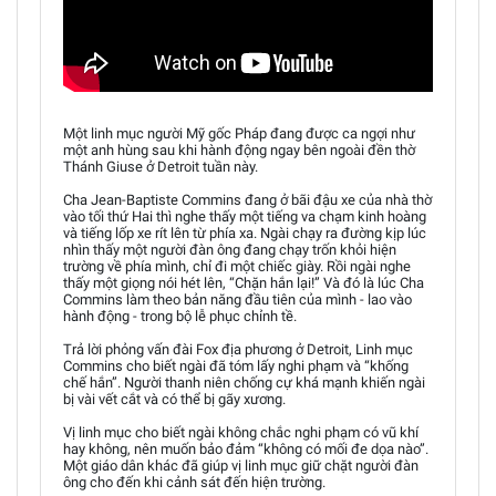
Một linh mục người Mỹ gốc Pháp đang được ca ngợi như
một anh hùng sau khi hành động ngay bên ngoài đền thờ
Thánh Giuse ở Detroit tuần này.
Cha Jean-Baptiste Commins đang ở bãi đậu xe của nhà thờ
vào tối thứ Hai thì nghe thấy một tiếng va chạm kinh hoàng
và tiếng lốp xe rít lên từ phía xa. Ngài chạy ra đường kịp lúc
nhìn thấy một người đàn ông đang chạy trốn khỏi hiện
trường về phía mình, chỉ đi một chiếc giày. Rồi ngài nghe
thấy một giọng nói hét lên, “Chặn hắn lại!” Và đó là lúc Cha
Commins làm theo bản năng đầu tiên của mình - lao vào
hành động - trong bộ lễ phục chỉnh tề.
Trả lời phỏng vấn đài Fox địa phương ở Detroit, Linh mục
Commins cho biết ngài đã tóm lấy nghi phạm và “khống
chế hắn”. Người thanh niên chống cự khá mạnh khiến ngài
bị vài vết cắt và có thể bị gãy xương.
Vị linh mục cho biết ngài không chắc nghi phạm có vũ khí
hay không, nên muốn bảo đảm “không có mối đe dọa nào”.
Một giáo dân khác đã giúp vị linh mục giữ chặt người đàn
ông cho đến khi cảnh sát đến hiện trường.