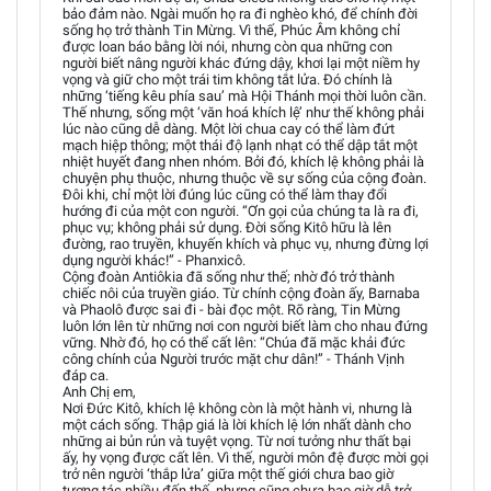
bảo đảm nào. Ngài muốn họ ra đi nghèo khó, để chính đời
sống họ trở thành Tin Mừng. Vì thế, Phúc Âm không chỉ
được loan báo bằng lời nói, nhưng còn qua những con
người biết nâng người khác đứng dậy, khơi lại một niềm hy
vọng và giữ cho một trái tim không tắt lửa. Đó chính là
những ‘tiếng kêu phía sau’ mà Hội Thánh mọi thời luôn cần.
Thế nhưng, sống một ‘văn hoá khích lệ’ như thế không phải
lúc nào cũng dễ dàng. Một lời chua cay có thể làm đứt
mạch hiệp thông; một thái độ lạnh nhạt có thể dập tắt một
nhiệt huyết đang nhen nhóm. Bởi đó, khích lệ không phải là
chuyện phụ thuộc, nhưng thuộc về sự sống của cộng đoàn.
Đôi khi, chỉ một lời đúng lúc cũng có thể làm thay đổi
hướng đi của một con người. “Ơn gọi của chúng ta là ra đi,
phục vụ; không phải sử dụng. Đời sống Kitô hữu là lên
đường, rao truyền, khuyến khích và phục vụ, nhưng đừng lợi
dụng người khác!” - Phanxicô.
Cộng đoàn Antiôkia đã sống như thế; nhờ đó trở thành
chiếc nôi của truyền giáo. Từ chính cộng đoàn ấy, Barnaba
và Phaolô được sai đi - bài đọc một. Rõ ràng, Tin Mừng
luôn lớn lên từ những nơi con người biết làm cho nhau đứng
vững. Nhờ đó, họ có thể cất lên: “Chúa đã mặc khải đức
công chính của Người trước mặt chư dân!” - Thánh Vịnh
đáp ca.
Anh Chị em,
Nơi Đức Kitô, khích lệ không còn là một hành vi, nhưng là
một cách sống. Thập giá là lời khích lệ lớn nhất dành cho
những ai bủn rủn và tuyệt vọng. Từ nơi tưởng như thất bại
ấy, hy vọng được cất lên. Vì thế, người môn đệ được mời gọi
trở nên người ‘thắp lửa’ giữa một thế giới chưa bao giờ
tương tác nhiều đến thế, nhưng cũng chưa bao giờ dễ trở