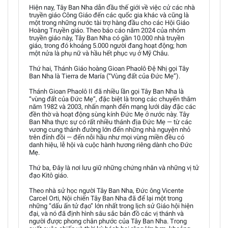
Hiện nay, Tây Ban Nha dẫn đầu thế giới về việc cử các nhà
truyền giáo Công Giáo đến các quốc gia khác và cũng là
một trong những nước tài trợ hàng đầu cho các Hội Giáo
Hoàng Truyền giáo. Theo báo cáo năm 2024 của nhóm
truyền giáo này, Tây Ban Nha có gần 10.000 nhà truyền
giáo, trong đó khoảng 5.000 người đang hoạt động; hơn
một nửa là phụ nữ và hầu hết phục vụ ở Mỹ Châu.
Thứ hai, Thánh Giáo hoàng Gioan Phaolô Đệ Nhị gọi Tây
Ban Nha là Tierra de María (“Vùng đất của Đức Mẹ”).
Thánh Gioan Phaolô II đã nhiều lần gọi Tây Ban Nha là
“vùng đất của Đức Mẹ”, đặc biệt là trong các chuyến thăm
năm 1982 và 2003, nhấn mạnh đến mạng lưới dày đặc các
đền thờ và hoạt động sùng kính Đức Mẹ ở nước này. Tây
Ban Nha thực sự có rất nhiều thánh địa Đức Mẹ — từ các
vương cung thánh đường lớn đến những nhà nguyện nhỏ
trên đỉnh đồi — đến nỗi hầu như mọi vùng miền đều có
danh hiệu, lễ hội và cuộc hành hương riêng dành cho Đức
Mẹ.
Thứ ba, Đây là nơi lưu giữ những chứng nhân và những vị tử
đạo Kitô giáo.
Theo nhà sử học người Tây Ban Nha, Đức ông Vicente
Carcel Orti, Nội chiến Tây Ban Nha đã để lại một trong
những “dấu ấn tử đạo” lớn nhất trong lịch sử Giáo hội hiện
đại, và nó đã định hình sâu sắc bản đồ các vị thánh và
người được phong chân phước của Tây Ban Nha. Trong