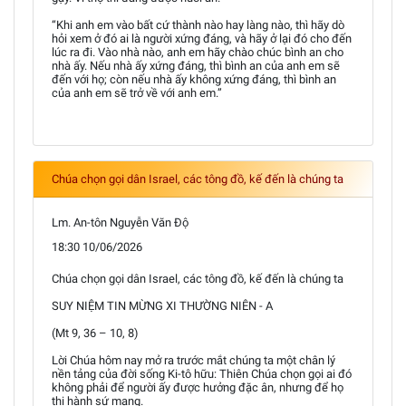
“Khi anh em vào bất cứ thành nào hay làng nào, thì hãy dò
hỏi xem ở đó ai là người xứng đáng, và hãy ở lại đó cho đến
lúc ra đi. Vào nhà nào, anh em hãy chào chúc bình an cho
nhà ấy. Nếu nhà ấy xứng đáng, thì bình an của anh em sẽ
đến với họ; còn nếu nhà ấy không xứng đáng, thì bình an
của anh em sẽ trở về với anh em.”
Chúa chọn gọi dân Israel, các tông đồ, kế đến là chúng ta
Lm. An-tôn Nguyễn Văn Độ
18:30 10/06/2026
Chúa chọn gọi dân Israel, các tông đồ, kế đến là chúng ta
SUY NIỆM TIN MỪNG XI THƯỜNG NIÊN - A
(Mt 9, 36 – 10, 8)
Lời Chúa hôm nay mở ra trước mắt chúng ta một chân lý
nền tảng của đời sống Ki-tô hữu: Thiên Chúa chọn gọi ai đó
không phải để người ấy được hưởng đặc ân, nhưng để họ
thi hành sứ mạng.