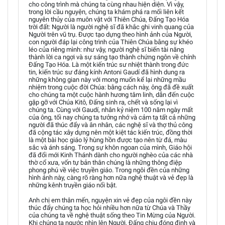
cho công trình mà chúng ta cùng nhau hiện diện. Vì vậy,
trong lời cầu nguyện, chúng ta khám phá ra mối liên kết
nguyên thủy của muôn vật với Thiên Chúa, Đấng Tạo Hóa
trời đất: Người là người nghệ sĩ đã khắc ghi vinh quang của
Người trên vũ trụ. Được tạo dựng theo hình ảnh của Người,
con người đáp lại công trình của Thiên Chúa bằng sự khéo
léo của riêng mình: như vậy, người nghệ sĩ biến tài năng
thành lời ca ngợi và sự sáng tạo thành chứng ngôn về chính
Đấng Tạo Hóa. Là một kiến trúc sư nhiệt thành trong đức
tin, kiến trúc sư đáng kính Antoni Gaudí đã hình dung ra
những không gian này với mong muốn kể lại những mầu
nhiệm trong cuộc đời Chúa: bằng cách này, ông đã đề xuất
cho chúng ta một cuộc hành hương tâm linh, dẫn đến cuộc
gặp gỡ với Chúa Kitô, Đấng sinh ra, chết và sống lại vì
chúng ta. Cùng với Gaudí, nhân kỷ niệm 100 năm ngày mất
của ông, tối nay chúng ta tưởng nhớ và cảm tạ tất cả những
người đã thúc đẩy và ân nhân, các nghệ sĩ và thợ thủ công
đã cộng tác xây dựng nên một kiệt tác kiến trúc, đồng thời
là một bài học giáo lý hùng hồn được tạo nên từ đá, màu
sắc và ánh sáng. Trong sự khôn ngoan của mình, Giáo hội
đã đổi mới Kinh Thánh dành cho người nghèo của các nhà
thờ cổ xưa, vốn tự bản thân chúng là những thông điệp
phong phú về việc truyền giáo. Trong ngôi đền của những
hình ảnh này, càng rõ ràng hơn nữa nghệ thuật và vẻ đẹp là
những kênh truyền giáo nổi bật.
Anh chị em thân mến, nguyện xin vẻ đẹp của ngôi đền này
thúc đẩy chúng ta học hỏi nhiều hơn nữa từ Chúa và Thầy
của chúng ta về nghệ thuật sống theo Tin Mừng của Người.
Khi chúng ta ngước nhìn lên Người, Đấng chịu đóng đinh và