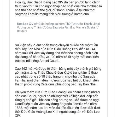
Hoa Kỳ, Đức Giáo Hoàng Leo XIV đã ban phước lành chính
thức vào thứ Tư cho ngọn tháp cao nhất của nhà thờ hiện là
nhà thờ cao nhất thế giới, cử hành Thánh lễ tại nhà thờ
Sagrada Família mang tính biểu tượng ở Barcelona.
Đức Leo XIV cỡ Giáo hoàng xa hôm Thứ Tư trước Thánh Lễ tại
Vương cung Thánh đường Sagrada Familia. Michele Spatari /
Reuters
Sự kiện này, điểm nhấn trong chuyến đi kéo dài một tuần
đến Tây Ban Nha của Đức Giáo Hoàng Leo, diễn ra 144
năm sau khi việc xây dựng nhà thờ theo phong cách hiện
đại dang dở bắt đầu, và 100 năm kể từ ngày mất của kiến
trúc sư nổi tiếng Antoni Gaudí.
Cao 162 mét và được tô điểm bằng một cây thánh giá bằng
gốm năm tầng, Tháp Chúa Giêsu Kitô ở trung tâm là tháp
cao nhất trong số 18 tháp trang trí cho nhà thờ Sagrada
Família, một điểm đến mơ ước của hầu hết du khách đến
thành phố ở vùng Catalonia phía đông bắc Tây Ban Nha.
Chuyến thăm của Đức Giáo Hoàng Leo nhằm tưởng nhớ di
sản của Gaudí, người có những thiết kế hiện đại, cấp tiến
từng bị chế giễu khi còn sống nhưng sau đó được ca ngợi.
Gaudí tiếp quản việc xây dựng Sagrada Família vào năm
1883, một năm sau khi viên đá nền đầu tiên được đặt dưới
thời Đức Giáo Hoàng Leo XIII, người cùng tên với Đức Leo
XIV.