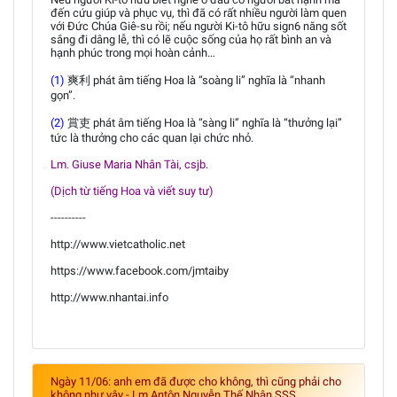
đến cứu giúp và phục vụ, thì đã có rất nhiều người làm quen
với Đức Chúa Giê-su rồi; nếu người Ki-tô hữu sign6 năng sốt
sắng đi dâng lễ, thì có lẽ cuộc sống của họ rất bình an và
hạnh phúc trong mọi hoàn cảnh…
(1)
爽利 phát âm tiếng Hoa là “soàng li” nghĩa là “nhanh
gọn”.
(2)
賞吏 phát âm tiếng Hoa là “sàng li” nghĩa là “thưởng lại”
tức là thưởng cho các quan lại chức nhỏ.
Lm. Giuse Maria Nhân Tài, csjb.
(Dịch từ tiếng Hoa và viết suy tư)
----------
http://www.vietcatholic.net
https://www.facebook.com/jmtaiby
http://www.nhantai.info
Ngày 11/06: anh em đã được cho không, thì cũng phải cho
không như vậy - Lm Antôn Nguyễn Thế Nhân SSS