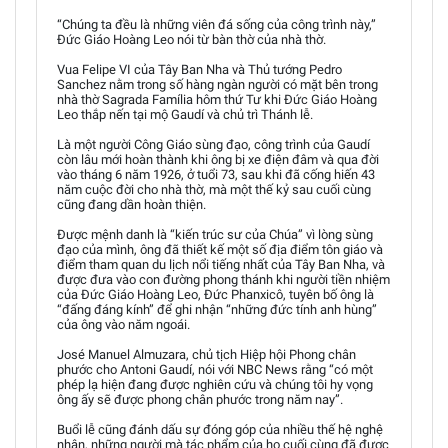
“Chúng ta đều là những viên đá sống của công trình này,”
Đức Giáo Hoàng Leo nói từ bàn thờ của nhà thờ.
Vua Felipe VI của Tây Ban Nha và Thủ tướng Pedro
Sanchez nằm trong số hàng ngàn người có mặt bên trong
nhà thờ Sagrada Família hôm thứ Tư khi Đức Giáo Hoàng
Leo thắp nến tại mộ Gaudí và chủ trì Thánh lễ.
Là một người Công Giáo sùng đạo, công trình của Gaudí
còn lâu mới hoàn thành khi ông bị xe điện đâm và qua đời
vào tháng 6 năm 1926, ở tuổi 73, sau khi đã cống hiến 43
năm cuộc đời cho nhà thờ, mà một thế kỷ sau cuối cùng
cũng đang dần hoàn thiện.
Được mệnh danh là “kiến trúc sư của Chúa” vì lòng sùng
đạo của mình, ông đã thiết kế một số địa điểm tôn giáo và
điểm tham quan du lịch nổi tiếng nhất của Tây Ban Nha, và
được đưa vào con đường phong thánh khi người tiền nhiệm
của Đức Giáo Hoàng Leo, Đức Phanxicô, tuyên bố ông là
“đấng đáng kính” để ghi nhận “những đức tính anh hùng”
của ông vào năm ngoái.
José Manuel Almuzara, chủ tịch Hiệp hội Phong chân
phước cho Antoni Gaudí, nói với NBC News rằng “có một
phép lạ hiện đang được nghiên cứu và chúng tôi hy vọng
ông ấy sẽ được phong chân phước trong năm nay”.
Buổi lễ cũng đánh dấu sự đóng góp của nhiều thế hệ nghệ
nhân, những người mà tác phẩm của họ cuối cùng đã được