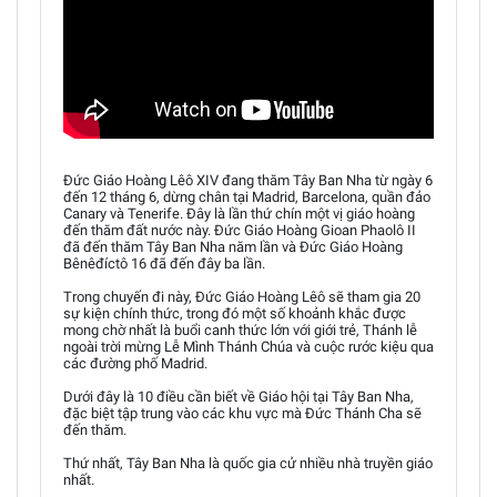
Đức Giáo Hoàng Lêô XIV đang thăm Tây Ban Nha từ ngày 6
đến 12 tháng 6, dừng chân tại Madrid, Barcelona, quần đảo
Canary và Tenerife. Đây là lần thứ chín một vị giáo hoàng
đến thăm đất nước này. Đức Giáo Hoàng Gioan Phaolô II
đã đến thăm Tây Ban Nha năm lần và Đức Giáo Hoàng
Bênêđíctô 16 đã đến đây ba lần.
Trong chuyến đi này, Đức Giáo Hoàng Lêô sẽ tham gia 20
sự kiện chính thức, trong đó một số khoảnh khắc được
mong chờ nhất là buổi canh thức lớn với giới trẻ, Thánh lễ
ngoài trời mừng Lễ Mình Thánh Chúa và cuộc rước kiệu qua
các đường phố Madrid.
Dưới đây là 10 điều cần biết về Giáo hội tại Tây Ban Nha,
đặc biệt tập trung vào các khu vực mà Đức Thánh Cha sẽ
đến thăm.
Thứ nhất, Tây Ban Nha là quốc gia cử nhiều nhà truyền giáo
nhất.