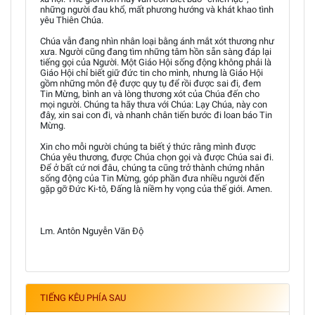
những người đau khổ, mất phương hướng và khát khao tình
yêu Thiên Chúa.
Chúa vẫn đang nhìn nhân loại bằng ánh mắt xót thương như
xưa. Người cũng đang tìm những tâm hồn sẵn sàng đáp lại
tiếng gọi của Người. Một Giáo Hội sống động không phải là
Giáo Hội chỉ biết giữ đức tin cho mình, nhưng là Giáo Hội
gồm những môn đệ được quy tụ để rồi được sai đi, đem
Tin Mừng, bình an và lòng thương xót của Chúa đến cho
mọi người. Chúng ta hãy thưa với Chúa: Lạy Chúa, này con
đây, xin sai con đi, và nhanh chân tiến bước đi loan báo Tin
Mừng.
Xin cho mỗi người chúng ta biết ý thức rằng mình được
Chúa yêu thương, được Chúa chọn gọi và được Chúa sai đi.
Để ở bất cứ nơi đâu, chúng ta cũng trở thành chứng nhân
sống động của Tin Mừng, góp phần đưa nhiều người đến
gặp gỡ Đức Ki-tô, Đấng là niềm hy vọng của thế giới. Amen.
Lm. Antôn Nguyễn Văn Độ
TIẾNG KÊU PHÍA SAU