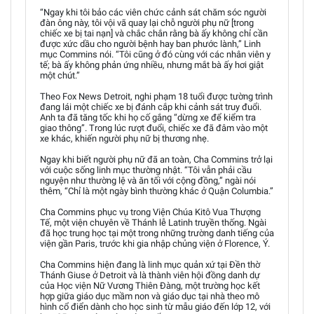
“Ngay khi tôi bảo các viên chức cảnh sát chăm sóc người
đàn ông này, tôi vội vã quay lại chỗ người phụ nữ [trong
chiếc xe bị tai nạn] và chắc chắn rằng bà ấy không chỉ cần
được xức dầu cho người bệnh hay ban phước lành,” Linh
mục Commins nói. “Tôi cũng ở đó cùng với các nhân viên y
tế; bà ấy không phản ứng nhiều, nhưng mắt bà ấy hơi giật
một chút.”
Theo Fox News Detroit, nghi phạm 18 tuổi được tường trình
đang lái một chiếc xe bị đánh cắp khi cảnh sát truy đuổi.
Anh ta đã tăng tốc khi họ cố gắng “dừng xe để kiểm tra
giao thông”. Trong lúc rượt đuổi, chiếc xe đã đâm vào một
xe khác, khiến người phụ nữ bị thương nhẹ.
Ngay khi biết người phụ nữ đã an toàn, Cha Commins trở lại
với cuộc sống linh mục thường nhật. “Tôi vẫn phải cầu
nguyện như thường lệ và ăn tối với cộng đồng,” ngài nói
thêm, “Chỉ là một ngày bình thường khác ở Quận Columbia.”
Cha Commins phục vụ trong Viện Chúa Kitô Vua Thượng
Tế, một viện chuyên về Thánh lễ Latinh truyền thống. Ngài
đã học trung học tại một trong những trường danh tiếng của
viện gần Paris, trước khi gia nhập chủng viện ở Florence, Ý.
Cha Commins hiện đang là linh mục quản xứ tại Đền thờ
Thánh Giuse ở Detroit và là thành viên hội đồng danh dự
của Học viện Nữ Vương Thiên Đàng, một trường học kết
hợp giữa giáo dục mầm non và giáo dục tại nhà theo mô
hình cổ điển dành cho học sinh từ mẫu giáo đến lớp 12, với