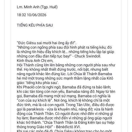
Lm. Minh Anh (Tgp. Huế)
18:32 10/06/2026
TIẾNG KÊU PHÍA SAU
“Đức Giêsu sai mười hai ông ấy đi!”.
“Những con ngỗng phía sau đội hình phát ra tiếng kêu; đó
là những tín hiệu đầy khích lệ… những tiếng kêu lặp lại giúp
những con đầu đàn tiếp tục bay!” - Chuck Swindoll.
Kính thưa Anh Chị em,
Hội Thánh cũng lớn lên bằng những con người phía sau như
thế. Họ không nhất thiết đứng trước, nổi bật, nhưng biết
nâng người khác lên đúng lúc. Lời Chúa lễ Thánh Barnaba
hé mở một trong những sức mạnh thầm lặng nhất của Kitô
giáo: ‘tiếng kêu phía sau’.
Khi Phaolô còn bị nghi ngờ, Barnaba đã đứng ra bảo lãnh;
khi các tân tòng còn non yếu, Barnaba nâng đỡ. Ngay từ tên
gọi, Barnaba đã mang một sứ mạng. Barnaba có nghĩa là
“con của sự khích lệ”. Nơi ông, khích lệ không chỉ là một
đức tính, mà là cả con người. Trong Tân Ước, điều đó được
gọi là paraklesis - vừa là khuyên nhủ, nâng đỡ; vừa là hành
động của Thánh Thần. Có người được nhớ đến vì những gì
họ làm; Barnaba được nhớ đến vì những gì ông giúp người
khác trở thành. “Chúa Thánh Thần là Đấng kiến tạo sự hiệp
thông trong Giáo Hội!” - Bênêđictô XVI.
Khi sai các môn đệ đi, Chúa Giêsu không trao cho họ một