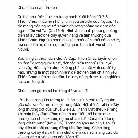
Chúa chọn dân Ít-ra-en
Cụ thể như Dân Ít-ra-en trong sách Xuất hành 19,2-6a.
Thiên Chúa nhắc họ nhớ lại tình yêu cứu độ của Người: “Ta
đã mang các ngươi trên cánh phượng hoàng và đem các
ngươi đến với Ta” (Xh 19,4). Hình ảnh cánh phượng hoàng
diễn tả sự chở che đầy quyền năng và tình thương của
Thiên Chúa. Người không chỉ giải thoát dân khỏi cảnh nô lệ,
mà còn dẫn họ đến một tương quan thân tình với chính
Người.
Sau khi giải thoát dân khỏi Ai Cập, Thiên Chúa tuyển chọn
họ làm “vương quốc tư tế, dân tộc hiến thánh” (Xh 19,4).
Như vậy, việc tuyển chọn không phải là một vinh dự để tự
hào, nhưng là một trách nhiệm để trở nên dấu chỉ tình yêu
Thiên Chúa giữa muôn dân. Lời này cũng được ứng nghiệm
nơi các Tông đồ.
Chúa chọn gọi mười hai tông đồ và sai đi
Lời Chúa trong Tin Mừng Mt 9, 36 – 10, 8 cho thấy nguồn
gốc sâu xa của mọi ơn gọi trong Giáo Hội: đó là trái tim đầy
lòng thương xót của Chúa Giê-su. Thánh Mát-thêu kể rằng
khi nhìn thấy đám đông dân chúng “tất tưởi bơ vơ như
những con chiên không người chăn dắt”, Chúa đã “động
lòng xót thương” (Mt 9, 36). Trong nguyên ngữ Hy Lạp, từ
này diễn tả một sự rung động tận đáy lòng. Chính lòng
thương xót ấy đã trở thành khởi điểm của sứ mạng cứu độ
và của việc tuyển chọn các Tông đồ.