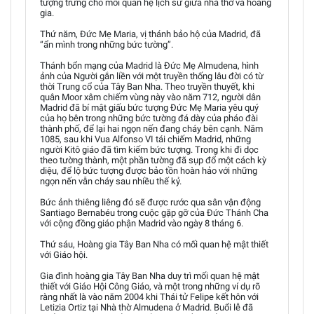
tượng trưng cho mối quan hệ lịch sử giữa nhà thờ và hoàng
gia.
Thứ năm, Đức Mẹ Maria, vị thánh bảo hộ của Madrid, đã
“ẩn mình trong những bức tường”.
Thánh bổn mạng của Madrid là Đức Mẹ Almudena, hình
ảnh của Người gắn liền với một truyền thống lâu đời có từ
thời Trung cổ của Tây Ban Nha. Theo truyền thuyết, khi
quân Moor xâm chiếm vùng này vào năm 712, người dân
Madrid đã bí mật giấu bức tượng Đức Mẹ Maria yêu quý
của họ bên trong những bức tường đá dày của pháo đài
thành phố, để lại hai ngọn nến đang cháy bên cạnh. Năm
1085, sau khi Vua Alfonso VI tái chiếm Madrid, những
người Kitô giáo đã tìm kiếm bức tượng. Trong khi đi dọc
theo tường thành, một phần tường đã sụp đổ một cách kỳ
diệu, để lộ bức tượng được bảo tồn hoàn hảo với những
ngọn nến vẫn cháy sau nhiều thế kỷ.
Bức ảnh thiêng liêng đó sẽ được rước qua sân vận động
Santiago Bernabéu trong cuộc gặp gỡ của Đức Thánh Cha
với cộng đồng giáo phận Madrid vào ngày 8 tháng 6.
Thứ sáu, Hoàng gia Tây Ban Nha có mối quan hệ mật thiết
với Giáo hội.
Gia đình hoàng gia Tây Ban Nha duy trì mối quan hệ mật
thiết với Giáo Hội Công Giáo, và một trong những ví dụ rõ
ràng nhất là vào năm 2004 khi Thái tử Felipe kết hôn với
Letizia Ortiz tại Nhà thờ Almudena ở Madrid. Buổi lễ đã