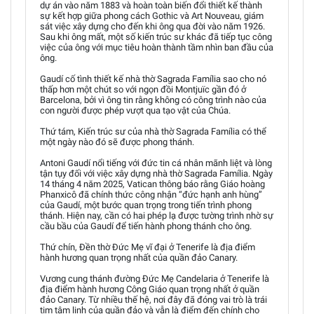
dự án vào năm 1883 và hoàn toàn biến đổi thiết kế thành
sự kết hợp giữa phong cách Gothic và Art Nouveau, giám
sát việc xây dựng cho đến khi ông qua đời vào năm 1926.
Sau khi ông mất, một số kiến trúc sư khác đã tiếp tục công
việc của ông với mục tiêu hoàn thành tầm nhìn ban đầu của
ông.
Gaudí cố tình thiết kế nhà thờ Sagrada Família sao cho nó
thấp hơn một chút so với ngọn đồi Montjuïc gần đó ở
Barcelona, bởi vì ông tin rằng không có công trình nào của
con người được phép vượt qua tạo vật của Chúa.
Thứ tám, Kiến trúc sư của nhà thờ Sagrada Família có thể
một ngày nào đó sẽ được phong thánh.
Antoni Gaudí nổi tiếng với đức tin cá nhân mãnh liệt và lòng
tận tụy đối với việc xây dựng nhà thờ Sagrada Família. Ngày
14 tháng 4 năm 2025, Vatican thông báo rằng Giáo hoàng
Phanxicô đã chính thức công nhận “đức hạnh anh hùng”
của Gaudí, một bước quan trọng trong tiến trình phong
thánh. Hiện nay, cần có hai phép lạ được tường trình nhờ sự
cầu bầu của Gaudí để tiến hành phong thánh cho ông.
Thứ chín, Đền thờ Đức Mẹ vĩ đại ở Tenerife là địa điểm
hành hương quan trọng nhất của quần đảo Canary.
Vương cung thánh đường Đức Mẹ Candelaria ở Tenerife là
địa điểm hành hương Công Giáo quan trọng nhất ở quần
đảo Canary. Từ nhiều thế hệ, nơi đây đã đóng vai trò là trái
tim tâm linh của quần đảo và vẫn là điểm đến chính cho