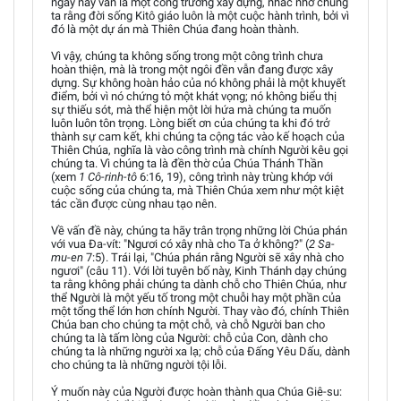
ngày nay vẫn là một công trường xây dựng, nhắc nhở chúng
ta rằng đời sống Kitô giáo luôn là một cuộc hành trình, bởi vì
đó là một dự án mà Thiên Chúa đang hoàn thành.
Vì vậy, chúng ta không sống trong một công trình chưa
hoàn thiện, mà là trong một ngôi đền vẫn đang được xây
dựng. Sự không hoàn hảo của nó không phải là một khuyết
điểm, bởi vì nó chứng tỏ một khát vọng; nó không biểu thị
sự thiếu sót, mà thể hiện một lời hứa mà chúng ta muốn
luôn luôn tôn trọng. Lòng biết ơn của chúng ta khi đó trở
thành sự cam kết, khi chúng ta cộng tác vào kế hoạch của
Thiên Chúa, nghĩa là vào công trình mà chính Người kêu gọi
chúng ta. Vì chúng ta là đền thờ của Chúa Thánh Thần
(xem
1 Cô-rinh-tô
6:16, 19), công trình này trùng khớp với
cuộc sống của chúng ta, mà Thiên Chúa xem như một kiệt
tác cần được cùng nhau tạo nên.
Về vấn đề này, chúng ta hãy trân trọng những lời Chúa phán
với vua Đa-vít: "Ngươi có xây nhà cho Ta ở không?" (
2 Sa-
mu-en
7:5). Trái lại, "Chúa phán rằng Người sẽ xây nhà cho
ngươi" (câu 11). Với lời tuyên bố này, Kinh Thánh dạy chúng
ta rằng không phải chúng ta dành chỗ cho Thiên Chúa, như
thể Người là một yếu tố trong một chuỗi hay một phần của
một tổng thể lớn hơn chính Người. Thay vào đó, chính Thiên
Chúa ban cho chúng ta một chỗ, và chỗ Người ban cho
chúng ta là tấm lòng của Người: chỗ của Con, dành cho
chúng ta là những người xa lạ; chỗ của Đấng Yêu Dấu, dành
cho chúng ta là những người tội lỗi.
Ý muốn này của Người được hoàn thành qua Chúa Giê-su: