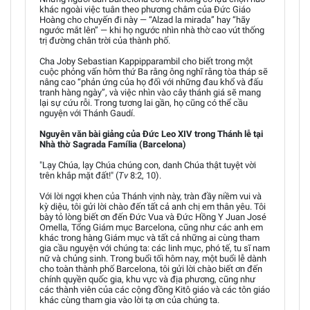
khác ngoài việc tuân theo phương châm của Đức Giáo
Hoàng cho chuyến đi này — “Alzad la mirada” hay “hãy
ngước mắt lên” — khi họ ngước nhìn nhà thờ cao vút thống
trị đường chân trời của thành phố.
Cha Joby Sebastian Kappipparambil cho biết trong một
cuộc phỏng vấn hôm thứ Ba rằng ông nghĩ rằng tòa tháp sẽ
nâng cao “phản ứng của họ đối với những đau khổ và đấu
tranh hàng ngày”, và việc nhìn vào cây thánh giá sẽ mang
lại sự cứu rỗi. Trong tương lai gần, họ cũng có thể cầu
nguyện với Thánh Gaudí.
Nguyên văn bài giảng của Đức Leo XIV trong Thánh lễ tại
Nhà thờ Sagrada Família (Barcelona)
"Lạy Chúa, lạy Chúa chúng con, danh Chúa thật tuyệt vời
trên khắp mặt đất!" (
Tv
8:2, 10).
Với lời ngợi khen của Thánh vịnh này, tràn đầy niềm vui và
kỳ diệu, tôi gửi lời chào đến tất cả anh chị em thân yêu. Tôi
bày tỏ lòng biết ơn đến Đức Vua và Đức Hồng Y Juan José
Omella, Tổng Giám mục Barcelona, cũng như các anh em
khác trong hàng Giám mục và tất cả những ai cùng tham
gia cầu nguyện với chúng ta: các linh mục, phó tế, tu sĩ nam
nữ và chủng sinh. Trong buổi tối hôm nay, một buổi lễ dành
cho toàn thành phố Barcelona, tôi gửi lời chào biết ơn đến
chính quyền quốc gia, khu vực và địa phương, cũng như
các thành viên của các cộng đồng Kitô giáo và các tôn giáo
khác cùng tham gia vào lời tạ ơn của chúng ta.