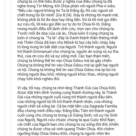
chúng ta có thể hiểu được ý nghĩa của điều chúng ta đã
nghe trong Tin Mừng, khi Chúa phán với người Pha-ri-siêu:
"Nếu các ngươi không tin Ta là Đấng ấy, thì các ngươi sẽ
chết trong tội lỗi mình" (
Ga
8:24). Đây là những lời mạnh mẽ,
không phải là lời đe dọa hay tống tiền. Đó là lời mời gọi đến
sự cứu rỗi, lời kêu gọi đến sự tự do từ Chúa Ki-tô, Đấng
mong muốn điều tốt lành vĩnh cửu, trọn vẹn cho chúng ta.
Trước mối đe dọa của cái ác, Chúa luôn ở cùng chúng ta,
luôn vì chúng ta. "Ta là": đây là Danh thánh thần thiêng nhất
mà Thiên Chúa đã ban cho Môsê từ bụi cây bốc cháy, bày
tỏ lòng trung tín bất diệt của Người. Trở thành người, Người
trở thành Emmanuel cho chúng ta, nguồn ân sủng và sự tha
thứ, của ơn cứu độ và sự sống mới. Các bạn thân mến,
chúng ta không thể tin vào Chúa Giêsu mà lại gây chiến.
Chúng ta không thể tin vào Chúa Giêsu mà lại giết hại người
vô tội. Chúng ta không thể tin vào Chúa Giêsu mà lại bỏ rơi
những người đau khổ, những người khóc than, những người
chạy trốn khỏi nghèo đói.
Vì vậy, tối nay, chúng ta nhớ rằng Thánh Giá của Chúa Kitô,
được đặt trên đỉnh Vương cung thánh đường này, là Thánh
Giá của những người cuối cùng trở thành người đầu tiên,
của những người tội lỗi trở thành thánh nhân, của những
người chết sẽ sống lại. Cả ba mặt tiền của Sagrada Familia
đều chứng minh điều này: Đấng Đầu Tiên trở thành người
cuối cùng cho chúng ta trong Lễ Giáng Sinh; với sự Hy Sinh
của Người, Người cứu chuộc chúng ta qua Cuộc Khổ Nạn;
cái chết của Người ban cho chúng ta sự sống đời đời, khiến
chúng ta được chia sẻ vinh quang Thiên Chúa. Khi chiêm
ngưỡng tháp Chúa Giêsu Kitô, chúng ta ngước nhìn lên