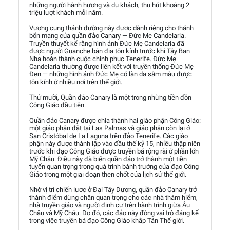
những người hành hương và du khách, thu hút khoảng 2
triệu lượt khách mỗi năm.
Vương cung thánh đường này được dành riêng cho thánh
bổn mạng của quần đảo Canary — Đức Mẹ Candelaria.
Truyền thuyết kể rằng hình ảnh Đức Mẹ Candelaria đã
được người Guanche bản địa tôn kính trước khi Tây Ban
Nha hoàn thành cuộc chinh phục Tenerife. Đức Mẹ
Candelaria thường được liên kết với truyền thống Đức Mẹ
Đen — những hình ảnh Đức Mẹ có làn da sẫm màu được
tôn kính ở nhiều nơi trên thế giới.
Thứ mười, Quần đảo Canary là một trong những tiền đồn
Công Giáo đầu tiên.
Quần đảo Canary được chia thành hai giáo phận Công Giáo:
một giáo phận đặt tại Las Palmas và giáo phận còn lại ở
San Cristóbal de La Laguna trên đảo Tenerife. Các giáo
phận này được thành lập vào đầu thế kỷ 15, nhiều thập niên
trước khi đạo Công Giáo được truyền bá rộng rãi ở phần lớn
Mỹ Châu. Điều này đã biến quần đảo trở thành một tiền
tuyến quan trọng trong quá trình bành trướng của đạo Công
Giáo trong một giai đoạn then chốt của lịch sử thế giới.
Nhờ vị trí chiến lược ở Đại Tây Dương, quần đảo Canary trở
thành điểm dừng chân quan trọng cho các nhà thám hiểm,
nhà truyền giáo và người định cư trên hành trình giữa Âu
Châu và Mỹ Châu. Do đó, các đảo này đóng vai trò đáng kể
trong việc truyền bá đạo Công Giáo khắp Tân Thế giới.