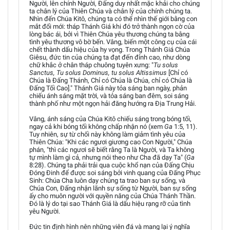
Người, lên chính Người, Đấng duy nhất mặc khải cho chúng
ta chân lý của Thiên Chúa và chân lý của chính chúng ta.
Nhìn đến Chúa Kitô, chúng ta có thể nhìn thế giới bằng con
mắt đổi mới: tháp Thánh Giá khi đó trở thành ngọn cờ của
lòng bác ái, bởi vì Thiên Chúa yêu thương chúng ta bằng
tình yêu thương vô bờ bến. Vâng, biến một công cụ của cái
chết thành dấu hiệu của hy vọng. Trong Thánh Giá Chúa
Giêsu, đức tin của chúng ta đạt đến đỉnh cao, như dòng
chữ khắc ở chân tháp chuông tuyên xưng: "
Tu solus
Sanctus, Tu solus Dominus, tu solus Altissimus
[Chỉ có
Chúa là Đấng Thánh, Chỉ có Chúa là Chúa, chỉ có Chúa là
Đấng Tối Cao]." Thánh Giá này tỏa sáng ban ngày, phản
chiếu ánh sáng mặt trời, và tỏa sáng ban đêm, soi sáng
thành phố như một ngọn hải đăng hướng ra Địa Trung Hải.
Vâng, ánh sáng của Chúa Kitô chiếu sáng trong bóng tối,
ngay cả khi bóng tối không chấp nhận nó (xem
Ga
1:5, 11).
Tuy nhiên, sự từ chối này không làm giảm tình yêu của
Thiên Chúa: "Khi các ngươi giương cao Con Người," Chúa
phán, "thì các ngươi sẽ biết rằng Ta là Người, và Ta không
tự mình làm gì cả, nhưng nói theo như Cha đã dạy Ta" (
Ga
8:28). Chúng ta phải trải qua cuộc khổ nạn của Đấng Chịu
Đóng Đinh để được soi sáng bởi vinh quang của Đấng Phục
Sinh: Chúa Cha luôn dạy chúng ta trao ban sự sống, và
Chúa Con, Đấng nhận lãnh sự sống từ Người, ban sự sống
ấy cho muôn người với quyền năng của Chúa Thánh Thần.
Đó là lý do tại sao Thánh Giá là dấu hiệu rạng rỡ của tình
yêu Người.
Đức tin định hình nên những viên đá và mang lại ý nghĩa