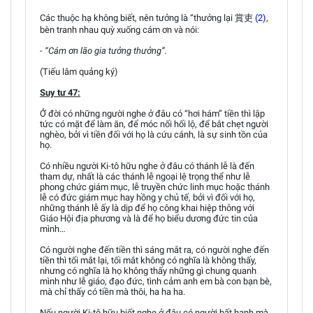
Các thuộc hạ không biết, nên tưởng là “thưởng lại 賞吏
(2)
,
bèn tranh nhau quỳ xuống cám ơn và nói:
- “Cám ơn lão gia tưởng thưởng”.
(Tiếu lâm quảng ký)
Suy tư 47:
Ở đời có những người nghe ở đâu có “hơi hám” tiền thì lập
tức có mặt để làm ăn, để móc nối hối lộ, để bắt chẹt người
nghèo, bởi vì tiền đối với họ là cứu cánh, là sự sinh tồn của
họ.
Có nhiều người Ki-tô hữu nghe ở đâu có thánh lễ là đến
tham dự, nhất là các thánh lễ ngoại lệ trọng thể như lễ
phong chức giám mục, lễ truyền chức linh mục hoặc thánh
lễ có đức giám mục hay hồng y chủ tế, bởi vì đối với họ,
những thánh lễ ấy là dịp để họ công khai hiệp thông với
Giáo Hội địa phương và là để họ biểu dương đức tin của
mình…
Có người nghe đến tiền thì sáng mắt ra, có người nghe đến
tiền thì tối mắt lại, tối mắt không có nghĩa là không thấy,
nhưng có nghĩa là họ không thấy những gì chung quanh
mình như lễ giáo, đạo đức, tình cảm anh em bà con bạn bè,
mà chỉ thấy có tiền mà thôi, ha ha ha.
Nếu người Ki-tô hữu biết nghe ở đâu có người bất hạnh mà