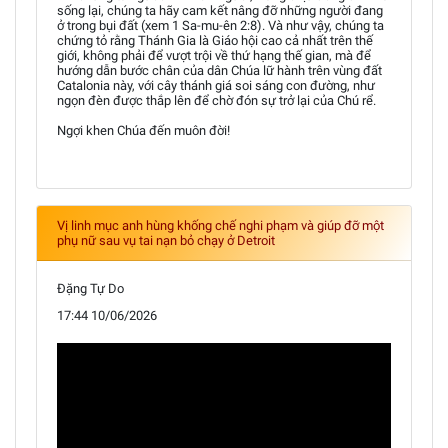
sống lại, chúng ta hãy cam kết nâng đỡ những người đang
ở trong bụi đất (xem 1 Sa-mu-ên 2:8). Và như vậy, chúng ta
chứng tỏ rằng Thánh Gia là Giáo hội cao cả nhất trên thế
giới, không phải để vượt trội về thứ hạng thế gian, mà để
hướng dẫn bước chân của dân Chúa lữ hành trên vùng đất
Catalonia này, với cây thánh giá soi sáng con đường, như
ngọn đèn được thắp lên để chờ đón sự trở lại của Chú rể.
Ngợi khen Chúa đến muôn đời!
Vị linh mục anh hùng khống chế nghi phạm và giúp đỡ một
phụ nữ sau vụ tai nạn bỏ chạy ở Detroit
Đặng Tự Do
17:44 10/06/2026