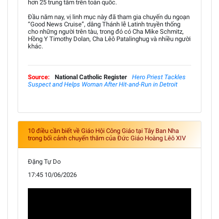
hơn 25 trung tâm trên toàn quốc.
Đầu năm nay, vị linh mục này đã tham gia chuyến du ngoạn
“Good News Cruise”, dâng Thánh lễ Latinh truyền thống
cho những người trên tàu, trong đó có Cha Mike Schmitz,
Hồng Y Timothy Dolan, Cha Lêô Patalinghug và nhiều người
khác.
Source:
National Catholic Register
Hero Priest Tackles
Suspect and Helps Woman After Hit-and-Run in Detroit
10 điều cần biết về Giáo Hội Công Giáo tại Tây Ban Nha
trong bối cảnh chuyến thăm của Đức Giáo Hoàng Lêô XIV
Đặng Tự Do
17:45 10/06/2026