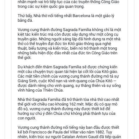
nhấn mạnh vai trò tiếp tục của các truyền thống Công Giáo
trong các sự kiện quốc gia quan trọng.
Thứ bẩy, Nhà thờ nổi tiếng nhất Barcelona là một giáo lý
bằng đá.
Vương cung thánh đường Sagrada Família không chỉ là một
kiệt tác kiến trúc mà còn được xây dựng như một công cụ
truyền giáo. Những người sáng lập đã hình dung ra một nhà
thờ có thể truyền đạt đức tin Kitô giáo thông qua nghệ
thuật, biểu tượng và kiến trúc, biến nó trở thành một trong
những biểu hiện độc đáo nhất của đức tin Công Giáo trên
thế giới.
Du khách đến thăm Sagrada Família sẽ được chứng kiến
một câu chuyện trực quan tái hiện lại cốt lõi của Kitô giáo.
Các mặt tiền chính của vương cung thánh đường mô tả sự
Giáng Sinh, cuộc Khổ nạn và vinh quang của Chúa Kitô —
được dành riêng cho vinh quang, sự thăng thiên và sự sống
vĩnh hằng của Thiên Chúa.
Nhà thờ Sagrada Família đã trở thành tòa nhà thờ cao nhất
thế giới với chiều cao khoảng 162 mét. Mặc dù có quy mô
đồ sộ, vương cung thánh đường này được thiết kế để
hướng sự chú ý đến Chúa chứ không phải thành tựu của
con người.
Vương cung thánh đường nổi tiếng này ban đầu được thiết
kế bởi Francisco de Paula del Villar vào năm 1882. Tuy
nhiên, kiến trúc sư người Catalan Antoni Gaudí đã tiếp quản