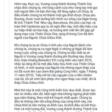
Hôm nay, thực sự, Vương cung thánh đường Thánh Gia
chào đón chúng ta, mở rộng cánh cửa như vòng tay mời gọi
mỗi người đến với bàn thờ này, để lắng nghe Lời Chúa, là
điều khiến chúng ta trở thành một gia đình được Chúa yêu
thương, được nuôi dưỡng bởi chính sự sống của Ngài trong
Bí tích Thánh Thể. Như vậy, Barcelona, thủ phủ của hạt, và
toàn thể Catalonia quy tụ về ngôi đền này, một dấu hiệu của
sự hiệp nhất và hòa hợp, và hướng ánh mắt lên để gặp gỡ
dung mạo của Thiên Chúa Cha, rạng rỡ trong Con đã làm
người của Người, Chúa Giêsu Kitô.
Khi chúng ta tạ ơn Chúa vì tình yêu của Người dành cho
chúng ta, chúng ta ca ngợi Ngài vì những gì Ngài đã làm
trong cuộc sống của chúng ta. Chúng ta đặc biệt tạ ơn
Người vì Vương cung thánh đường phi thường này, được
Đức Giáo Hoàng Benedict XVI cung hiến vào năm 2010,
nhắc lại rằng đó là một dấu hiệu hữu hình của Thiên Chúa
vô hình, vì vinh quang của Người mà những ngọn tháp của
nó đã vươn lên cao (xem
Bài giảng Cung hiến
, ngày 7 tháng
11 năm 2010). Tiếp nối lời cầu nguyện của vị tiền nhiệm
của tôi, tôi sẽ sớm làm phép cho ngọn tháp cao nhất, đó là
tháp Chúa Giêsu Kitô.
Nhà thờ này là một công trình kiến trúc duy nhất, được tạo
nên từ nhiều viên đá. Một ngôi nhà không ngừng phát triển
qua năm tháng, theo một kế hoạch nhất quán. Chúng ta
đều là những viên đá sống động của công trình này, mà
Chúa Kitô là nền móng và đỉnh cao, là khởi đầu và kết thúc.
Hơn cả một tượng đài, Vương cung thánh đường Thánh Gia