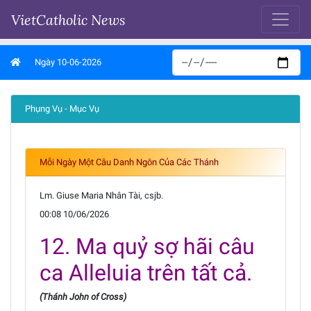
VietCatholic News
Ngày 10-06-2026
Phụng Vụ - Mục Vụ
Mỗi Ngày Một Câu Danh Ngôn Của Các Thánh
Lm. Giuse Maria Nhân Tài, csjb.
00:08 10/06/2026
12. Ma quỷ sợ hãi câu
ca Alleluia trên tất cả.
(Thánh John of Cross)