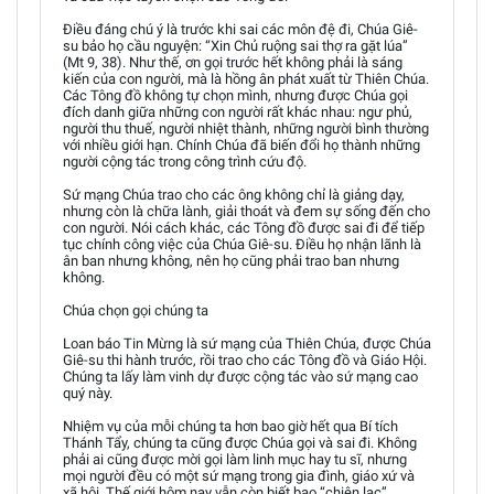
Điều đáng chú ý là trước khi sai các môn đệ đi, Chúa Giê-
su bảo họ cầu nguyện: “Xin Chủ ruộng sai thợ ra gặt lúa”
(Mt 9, 38). Như thế, ơn gọi trước hết không phải là sáng
kiến của con người, mà là hồng ân phát xuất từ Thiên Chúa.
Các Tông đồ không tự chọn mình, nhưng được Chúa gọi
đích danh giữa những con người rất khác nhau: ngư phủ,
người thu thuế, người nhiệt thành, những người bình thường
với nhiều giới hạn. Chính Chúa đã biến đổi họ thành những
người cộng tác trong công trình cứu độ.
Sứ mạng Chúa trao cho các ông không chỉ là giảng dạy,
nhưng còn là chữa lành, giải thoát và đem sự sống đến cho
con người. Nói cách khác, các Tông đồ được sai đi để tiếp
tục chính công việc của Chúa Giê-su. Điều họ nhận lãnh là
ân ban nhưng không, nên họ cũng phải trao ban nhưng
không.
Chúa chọn gọi chúng ta
Loan báo Tin Mừng là sứ mạng của Thiên Chúa, được Chúa
Giê-su thi hành trước, rồi trao cho các Tông đồ và Giáo Hội.
Chúng ta lấy làm vinh dự được cộng tác vào sứ mạng cao
quý này.
Nhiệm vụ của mỗi chúng ta hơn bao giờ hết qua Bí tích
Thánh Tẩy, chúng ta cũng được Chúa gọi và sai đi. Không
phải ai cũng được mời gọi làm linh mục hay tu sĩ, nhưng
mọi người đều có một sứ mạng trong gia đình, giáo xứ và
xã hội. Thế giới hôm nay vẫn còn biết bao “chiên lạc”,