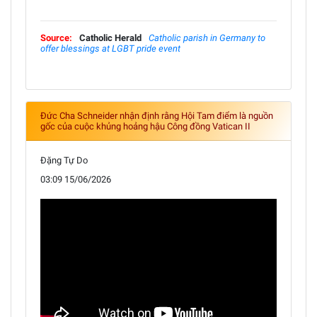
Source:
Catholic Herald
Catholic parish in Germany to
offer blessings at LGBT pride event
Đức Cha Schneider nhận định rằng Hội Tam điểm là nguồn
gốc của cuộc khủng hoảng hậu Công đồng Vatican II
Đặng Tự Do
03:09 15/06/2026