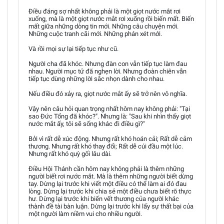
Điều đáng sợ nhất không phải là một giọt nước mắt rơi
xuống, mà là một giọt nước mắt rơi xuống rồi biến mất. Biến
mất giữa những dòng tin mới. Những câu chuyện mới.
Những cuộc tranh cãi mới. Những phán xét mới.
Và rồi mọi sự lại tiếp tục như cũ.
Người cha đã khóc. Nhưng đàn con vẫn tiếp tục làm đau
nhau. Người mục tử đã nghẹn lời. Nhưng đoàn chiên vẫn
tiếp tục dùng những lời sắc nhọn dành cho nhau.
Nếu điều đó xảy ra, giọt nước mắt ấy sẽ trở nên vô nghĩa.
Vậy nên câu hỏi quan trọng nhất hôm nay không phải: "Tại
sao Đức Tổng đã khóc?". Nhưng là: "Sau khi nhìn thấy giọt
nước mắt ấy, tôi sẽ sống khác đi điều gì?"
Bởi vì rất dễ xúc động. Nhưng rất khó hoán cải; Rất dễ cảm
thương. Nhưng rất khó thay đổi; Rất dễ cúi đầu một lúc.
Nhưng rất khó quỳ gối lâu dài.
Điều Hội Thánh cần hôm nay không phải là thêm những
người biết rơi nước mắt. Mà là thêm những người biết dừng
tay. Dừng lại trước khi viết một điều có thể làm ai đó đau
lòng. Dừng lại trước khi chia sẻ một điều chưa biết rõ thực
hư. Dừng lại trước khi biến vết thương của người khác
thành đề tài bàn luận. Dừng lại trước khi lấy sự thất bại của
một người làm niềm vui cho nhiều người.