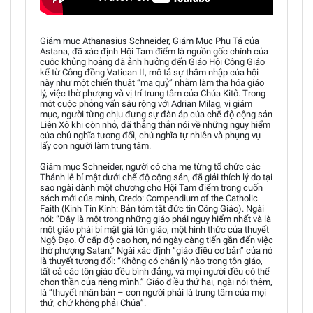
Giám mục Athanasius Schneider, Giám Mục Phụ Tá của
Astana, đã xác định Hội Tam điểm là nguồn gốc chính của
cuộc khủng hoảng đã ảnh hưởng đến Giáo Hội Công Giáo
kể từ Công đồng Vatican II, mô tả sự thâm nhập của hội
này như một chiến thuật “ma quỷ” nhằm làm tha hóa giáo
lý, việc thờ phượng và vị trí trung tâm của Chúa Kitô. Trong
một cuộc phỏng vấn sâu rộng với Adrian Milag, vị giám
mục, người từng chịu đựng sự đàn áp của chế độ cộng sản
Liên Xô khi còn nhỏ, đã thẳng thắn nói về những nguy hiểm
của chủ nghĩa tương đối, chủ nghĩa tự nhiên và phụng vụ
lấy con người làm trung tâm.
Giám mục Schneider, người có cha mẹ từng tổ chức các
Thánh lễ bí mật dưới chế độ cộng sản, đã giải thích lý do tại
sao ngài dành một chương cho Hội Tam điểm trong cuốn
sách mới của mình, Credo: Compendium of the Catholic
Faith (Kinh Tin Kính: Bản tóm tắt đức tin Công Giáo). Ngài
nói: “Đây là một trong những giáo phái nguy hiểm nhất và là
một giáo phái bí mật giả tôn giáo, một hình thức của thuyết
Ngộ Đạo. Ở cấp độ cao hơn, nó ngày càng tiến gần đến việc
thờ phượng Satan.” Ngài xác định “giáo điều cơ bản” của nó
là thuyết tương đối: “Không có chân lý nào trong tôn giáo,
tất cả các tôn giáo đều bình đẳng, và mọi người đều có thể
chọn thần của riêng mình.” Giáo điều thứ hai, ngài nói thêm,
là “thuyết nhân bản – con người phải là trung tâm của mọi
thứ, chứ không phải Chúa”.