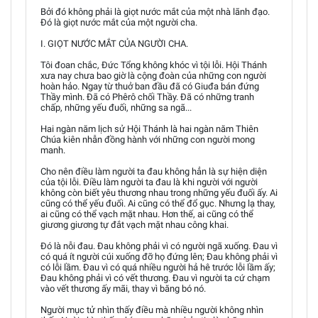
Bởi đó không phải là giọt nước mắt của một nhà lãnh đạo.
Đó là giọt nước mắt của một người cha.
I. GIỌT NƯỚC MẮT CỦA NGƯỜI CHA.
Tôi đoan chắc, Đức Tổng không khóc vì tội lỗi. Hội Thánh
xưa nay chưa bao giờ là cộng đoàn của những con người
hoàn hảo. Ngay từ thuở ban đầu đã có Giuđa bán đứng
Thầy mình. Đã có Phêrô chối Thầy. Đã có những tranh
chấp, những yếu đuối, những sa ngã...
Hai ngàn năm lịch sử Hội Thánh là hai ngàn năm Thiên
Chúa kiên nhẫn đồng hành với những con người mong
manh.
Cho nên điều làm người ta đau không hẳn là sự hiện diện
của tội lỗi. Điều làm người ta đau là khi người với người
không còn biết yêu thương nhau trong những yếu đuối ấy. Ai
cũng có thể yếu đuối. Ai cũng có thể đổ gục. Nhưng lạ thay,
ai cũng có thể vạch mặt nhau. Hơn thế, ai cũng có thể
giương giương tự đắt vạch mặt nhau công khai.
Đó là nỗi đau. Đau không phải vì có người ngã xuống. Đau vì
có quá ít người cúi xuống đỡ họ đứng lên; Đau không phải vì
có lỗi lầm. Đau vì có quá nhiều người hả hê trước lỗi lầm ấy;
Đau không phải vì có vết thương. Đau vì người ta cứ chạm
vào vết thương ấy mãi, thay vì băng bó nó.
Người mục tử nhìn thấy điều mà nhiều người không nhìn