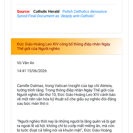
Source:
Catholic Herald
Polish Catholics denounce
Synod Final Document as ‘deeply anti-Catholic’
Đức Giáo Hoàng Leo XIV công bố thông điệp nhân Ngày
Thế giới của Người nghèo
Vũ Văn An
14:41 15/06/2026
Camille Dalmas, trong Vatican Insight của tạp chí Aleteia,
tường trình rằng: Trong thông điệp nhân Ngày Thế giới của
Người nghèo lần thứ 10, Đức Giáo Hoàng Leo XIV cảnh báo
về một nền văn hóa kỹ thuật số che giấu sự nghèo đói đằng
sau bức màn thờ ơ.
“Người nghèo thời nay là những người bị lãng quên và bị gạt
ra ngoài lề xã hội: không chỉ bị cướp mất miếng ăn, mà còn
bị tước đoạt cả tiếng nói và khuôn mặt”, Đức Giáo Hoàng