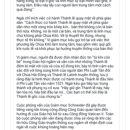
hằng sống, bị đặt ở góc và linh mục tự đặt mình vào ghế, ở
trung tâm. Điều này lấy con người làm trung tâm một cách
quá đáng.”
Ngài chỉ trích việc cử hành Thánh lễ quay mặt về phía giáo
dân: “Cách thức cử hành Thánh lễ quay mặt về phía giáo
dân như một vòng tròn khép kín… bàn thờ không còn là bàn
thờ nữa. Không, nó là một cái bàn, và trung tâm là linh mục
chứ không phải Chúa Kitô. Về lý thuyết thì đúng, nhưng
thực tế thì không.” Vị giám mục kêu gọi trở lại với việc thờ
phượng lấy Chúa Kitô làm trung tâm, bao gồm việc quỳ gối
khi rước lễ và khôi phục lại hướng truyền thống của bàn thờ.
Vị giám mục, người đã được đón nhận đức tin “từ khi còn
bé” trong Giáo hội ngầm và vẫn còn nhớ những Thánh lễ
đêm bí mật với cửa và cửa sổ đóng kín, bày tỏ tình cảm sâu
sắc đối với lòng sùng kính của người dân Phi Luật Tân đối
với Chúa Hài Đồng và Thánh lễ Latinh truyền thống, lưu ý
rằng đây là hình thức được cử hành trong Thánh lễ đầu tiên
ở Phi Luật Tân vào năm 1521. Ngài kêu gọi tiếp tục trung
thành với phụng vụ cổ xưa: “Hãy giữ gìn Thánh lễ này, hãy
lan tỏa nó, hãy bắt đầu lại nó… Các bạn có thể nói đây là
Thánh lễ gốc của chúng ta.”
Cuộc phỏng vấn của Giám mục Schneider đã gây được
tiếng vang lớn trong cộng đồng Công Giáo quan tâm đến
hướng đi của Giáo hội kể từ sau Công đồng Vatican II. Toàn
bộ cuộc phỏng vấn vẫn đang được chia sẻ rộng rãi khi các
tín hữu Công Giáo truyền thống suy ngẫm về nhận định của
ngài về cuộc khủng hoảng hiện nay.