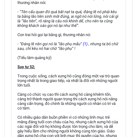
thương nhân nói:
- “Tên cẩu quan đó quá bắt nạt ta quá, đáng lẽ nó phải kêu
ta bằng lão tiên sinh mới đúng, ai ngờ nó nói lửng, nói cái gì
là “lão tiên”, rõ ràng là câu nói khinh dể, cho nên ta cũng
không khách sáo gọi nó lại như thế”.
Con trai hỏi gọi lại bằng gì, thương nhân nó:
- “Đáng lẽ nên gọi nó là “lão phụ mẫu”
(1)
, nhưng ta bỏ chữ
sau, chỉ kêu nó hai chữ “lão phụ” !
(Tiếu lâm quảng ký)
Suy tư 52:
Trong cuộc sống, cách xưng hô cũng đóng một vai trò quan
trọng nhất là trong giao tiếp, và nhất là đối với những người
lớn tuổi.
Càng có chức vụ cao thì cách xưng hô càng khiêm tốn,
càng trở thành người quan trọng thì cách xưng hô nói năng
càng cẩn trọng, đó chính là những người có nhân có trí và
có tâm.
Có nhiều giáo dân buồn phiền vì có những linh mục trẻ
măng đáng tuổi con cháu của họ, nhưng cách xưng hô của
các ngài đối với họ không được tôn trọng cho lắm, và dễ
gây hiểu lầm cho những người không cùng tôn giáo. Giáo
dân xưng hô cha-con với linh mục thì quyền của họ, nhưng