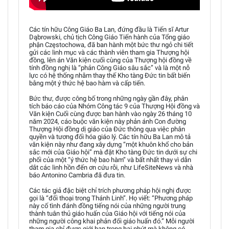
Các tín hữu Công Giáo Ba Lan, đứng đầu là Tiến sĩ Artur
Dąbrowski, chủ tịch Công Giáo Tiến hành của Tổng giáo
phận Częstochowa, đã ban hành một bức thư ngỏ chi tiết
gửi các linh mục và các thành viên tham gia Thượng hội
đồng, lên án Văn kiện cuối cùng của Thượng hội đồng về
tính đồng nghị là “phản Công Giáo sâu sắc” và là một nỗ
lực có hệ thống nhằm thay thế Kho tàng Đức tin bất biến
bằng một ý thức hệ bao hàm và cấp tiến.
Bức thư, được công bố trong những ngày gần đây, phân
tích báo cáo của Nhóm Công tác 9 của Thượng Hội đồng và
Văn kiện Cuối cùng được ban hành vào ngày 26 tháng 10
năm 2024, cáo buộc văn kiện này phản ánh Con đường
Thượng Hội đồng dị giáo của Đức thông qua việc phân
quyền và tương đối hóa giáo lý. Các tín hữu Ba Lan mô tả
văn kiện này như đang xây dựng “một khuôn khổ cho bản
sắc mới của Giáo hội” mà đặt Kho tàng Đức tin dưới sự chi
phối của một “ý thức hệ bao hàm” và bất nhất thay vì dẫn
dắt các linh hồn đến ơn cứu rỗi, như LifeSiteNews và nhà
báo Antonino Cambria đã đưa tin.
Các tác giả đặc biệt chỉ trích phương pháp hội nghị được
gọi là “đối thoại trong Thánh Linh”. Họ viết: “Phương pháp
này cố tình đánh đồng tiếng nói của những người trung
thành tuân thủ giáo huấn của Giáo hội với tiếng nói của
những người công khai phản đối giáo huấn đó.” Mỗi người
tham gia chỉ được giới hạn trong hai phút mà không có