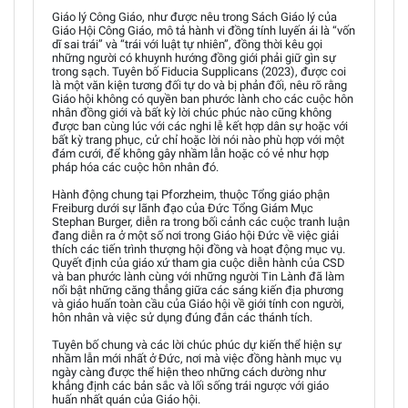
Giáo lý Công Giáo, như được nêu trong Sách Giáo lý của
Giáo Hội Công Giáo, mô tả hành vi đồng tính luyến ái là “vốn
dĩ sai trái” và “trái với luật tự nhiên”, đồng thời kêu gọi
những người có khuynh hướng đồng giới phải giữ gìn sự
trong sạch. Tuyên bố Fiducia Supplicans (2023), được coi
là một văn kiện tương đối tự do và bị phản đối, nêu rõ rằng
Giáo hội không có quyền ban phước lành cho các cuộc hôn
nhân đồng giới và bất kỳ lời chúc phúc nào cũng không
được ban cùng lúc với các nghi lễ kết hợp dân sự hoặc với
bất kỳ trang phục, cử chỉ hoặc lời nói nào phù hợp với một
đám cưới, để không gây nhầm lẫn hoặc có vẻ như hợp
pháp hóa các cuộc hôn nhân đó.
Hành động chung tại Pforzheim, thuộc Tổng giáo phận
Freiburg dưới sự lãnh đạo của Đức Tổng Giám Mục
Stephan Burger, diễn ra trong bối cảnh các cuộc tranh luận
đang diễn ra ở một số nơi trong Giáo hội Đức về việc giải
thích các tiến trình thượng hội đồng và hoạt động mục vụ.
Quyết định của giáo xứ tham gia cuộc diễn hành của CSD
và ban phước lành cùng với những người Tin Lành đã làm
nổi bật những căng thẳng giữa các sáng kiến địa phương
và giáo huấn toàn cầu của Giáo hội về giới tính con người,
hôn nhân và việc sử dụng đúng đắn các thánh tích.
Tuyên bố chung và các lời chúc phúc dự kiến thể hiện sự
nhầm lẫn mới nhất ở Đức, nơi mà việc đồng hành mục vụ
ngày càng được thể hiện theo những cách dường như
khẳng định các bản sắc và lối sống trái ngược với giáo
huấn nhất quán của Giáo hội.