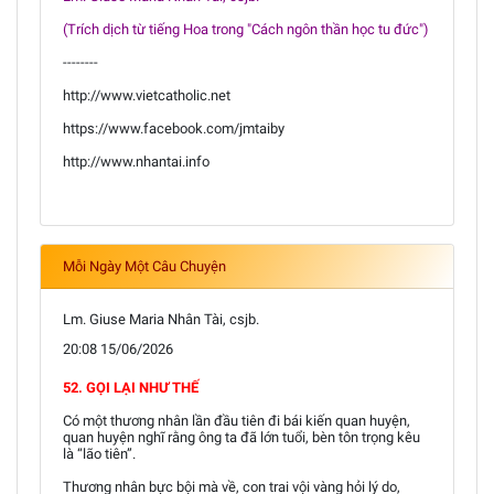
(Trích dịch từ tiếng Hoa trong "Cách ngôn thần học tu đức")
--------
http://www.vietcatholic.net
https://www.facebook.com/jmtaiby
http://www.nhantai.info
Mỗi Ngày Một Câu Chuyện
Lm. Giuse Maria Nhân Tài, csjb.
20:08 15/06/2026
52. GỌI LẠI NHƯ THẾ
Có một thương nhân lần đầu tiên đi bái kiến quan huyện,
quan huyện nghĩ rằng ông ta đã lớn tuổi, bèn tôn trọng kêu
là “lão tiên”.
Thương nhân bực bội mà về, con trai vội vàng hỏi lý do,