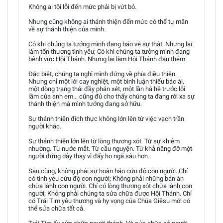
Không ai tội lỗi đến mức phải bị vứt bỏ.
Nhưng cũng không ai thánh thiện đến mức có thể tự mãn
về sự thánh thiện của mình.
Có khi chúng ta tưởng mình đang bảo vệ sự thật. Nhưng lại
làm tổn thương tình yêu; Có khi chúng ta tưởng mình đang
bênh vực Hội Thánh. Nhưng lại làm Hội Thánh đau thêm.
Đặc biệt, chúng ta nghĩ mình đứng về phía điều thiện.
Nhưng chỉ một lời cay nghiệt, một bình luận thiếu bác ái,
một dòng trạng thái đầy phán xét, một lần hả hê trước lỗi
lầm của anh em... cũng đủ cho thấy chúng ta đang rời xa sự
thánh thiện mà mình tưởng đang sở hữu.
Sự thánh thiện đích thực không lớn lên từ việc vạch trần
người khác.
Sự thánh thiện lớn lên từ lòng thương xót. Từ sự khiêm
nhường. Từ nước mắt. Từ cầu nguyện. Từ khả năng đỡ một
người đứng dậy thay vì đẩy họ ngã sâu hơn.
Sau cùng, không phải sự hoàn hảo cứu độ con người. Chỉ
có tình yêu cứu độ con người; Không phải những bản án
chữa lành con người. Chỉ có lòng thương xót chữa lành con
người; Không phải chúng ta sửa chữa được Hội Thánh. Chỉ
có Trái Tim yêu thương và hy vọng của Chúa Giêsu mới có
thể sửa chữa tất cả.