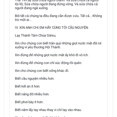
Trái Tim ấy sửa chữa người thánh. Và sửa chữa cả người
tội lỗi; Sửa chữa người đang đứng vững. Và sửa chữa cả
người đang ngã xuống.
Bởi tất cả chúng ta đều đang cần được cứu. Tất cả... Không
trừ một ai...
IV. XIN ANH CHỊ EM HÃY CÙNG TÔI CẦU NGUYỆN.
Lạy Thánh Tâm Chúa Giêsu,
Xin cho chúng con biết trân quý những giọt nước mắt đã rơi
xuống vì yêu thương Hội Thánh.
Xin đừng để những giọt nước mắt ấy khô đi vô ích.
Xin đừng để chúng con chỉ xúc động rồi quên.
Xin cho chúng con biết sống khác đi.
Biết cầu nguyện nhiều hơn.
Biết kết án ít hơn.
Biết nâng đỡ nhiều hơn.
Biết phơi bày ít hơn.
Biết nắm lấy tay nhau thay vì chỉ tay vào nhau.