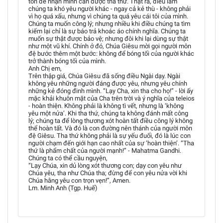
tốn để nhận mình cần được tha thứ. Thật ra, điều làm
chúng ta khó yêu người khác - ngay cả kẻ thù - không phải
vì họ quá xấu, nhưng vì chúng ta quá yêu cái tôi của mình.
Chúng ta muốn công lý; nhưng nhiều khi điều chúng ta tìm
kiếm lại chỉ là sự báo trả khoác áo chính nghĩa. Chúng ta
muốn sự thật được bảo vệ; nhưng đôi khi lại dùng sự thật
như một vũ khí. Chính ở đó, Chúa Giêsu mời gọi người môn
đệ bước thêm một bước: không để bóng tối của người khác
trở thành bóng tối của mình.
Anh Chị em,
Trên thập giá, Chúa Giêsu đã sống điều Ngài dạy. Ngài
không yêu những người đáng được yêu, nhưng yêu chính
những kẻ đóng đinh mình. “Lạy Cha, xin tha cho họ!” - lời ấy
mặc khải khuôn mặt của Cha trên trời và ý nghĩa của teleios
- hoàn thiện. Không phải là không tì vết, nhưng là ‘không
yêu một nửa’. Khi tha thứ, chúng ta không đánh mất công
lý; chúng ta để lòng thương xót hoàn tất điều công lý không
thể hoàn tất. Và đó là con đường nên thánh của người môn
đệ Giêsu. Tha thứ không phải là sự yếu đuối, đó là lúc con
người chạm đến giới hạn cao nhất của sự ‘hoàn thiện’. “Tha
thứ là phẩm chất của người mạnh!” - Mahatma Gandhi.
Chúng ta có thể cầu nguyện,
“Lạy Chúa, xin dủ lòng xót thương con; dạy con yêu như
Chúa yêu, tha như Chúa tha; đừng để con yêu nửa vời khi
Chúa hằng yêu con trọn vẹn!”, Amen.
Lm. Minh Anh (Tgp. Huế)