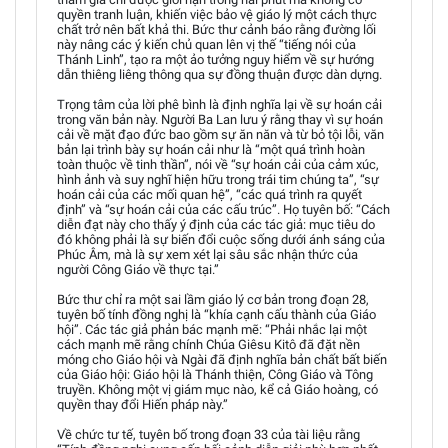
quyền tranh luận, khiến việc bảo vệ giáo lý một cách thực
chất trở nên bất khả thi. Bức thư cảnh báo rằng đường lối
này nâng các ý kiến chủ quan lên vị thế “tiếng nói của
Thánh Linh”, tạo ra một ảo tưởng nguy hiểm về sự hướng
dẫn thiêng liêng thông qua sự đồng thuận được dàn dựng.
Trọng tâm của lời phê bình là định nghĩa lại về sự hoán cải
trong văn bản này. Người Ba Lan lưu ý rằng thay vì sự hoán
cải về mặt đạo đức bao gồm sự ăn năn và từ bỏ tội lỗi, văn
bản lại trình bày sự hoán cải như là “một quá trình hoàn
toàn thuộc về tinh thần”, nói về “sự hoán cải của cảm xúc,
hình ảnh và suy nghĩ hiện hữu trong trái tim chúng ta”, “sự
hoán cải của các mối quan hệ”, “các quá trình ra quyết
định” và “sự hoán cải của các cấu trúc”. Họ tuyên bố: “Cách
diễn đạt này cho thấy ý định của các tác giả: mục tiêu do
đó không phải là sự biến đổi cuộc sống dưới ánh sáng của
Phúc Âm, mà là sự xem xét lại sâu sắc nhận thức của
người Công Giáo về thực tại.”
Bức thư chỉ ra một sai lầm giáo lý cơ bản trong đoạn 28,
tuyên bố tính đồng nghị là “khía cạnh cấu thành của Giáo
hội”. Các tác giả phản bác mạnh mẽ: “Phải nhắc lại một
cách mạnh mẽ rằng chính Chúa Giêsu Kitô đã đặt nền
móng cho Giáo hội và Ngài đã định nghĩa bản chất bất biến
của Giáo hội: Giáo hội là Thánh thiện, Công Giáo và Tông
truyền. Không một vị giám mục nào, kể cả Giáo hoàng, có
quyền thay đổi Hiến pháp này.”
Về chức tư tế, tuyên bố trong đoạn 33 của tài liệu rằng