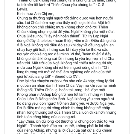
“Thiên Chúa không yêu chúng ta vì chúng ta tốt lành; chúng
ta trở nên tốt lành vì Thiên Chúa yêu chúng ta!” - C. S.
Lewis.
Kính thưa Anh Chị em,
Chúng ta thường nghĩ người tốt đáng được yêu hơn người
xấu. Lời Chúa hôm nay cho thấy một logic khác. Mặt trời
không chọn chỗ chiếu; mưa không chọn chỗ rơi; Thiên
Chúa không chọn người để yêu. Ngài ‘không yêu một nửa’.
Chúa Giêsu nói, “Hãy nên hoàn thiện!”. Từ Hy Lạp Ngài
dùng ở đây là teleios - hoàn thiện, viên mãn. Điều đáng chú
ý là Ngài không nói điều đó sau khi dạy về cầu nguyện, ăn
chay hay giữ luật; nhưng sau khi dạy yêu kẻ thù và cầu
nguyện cho kẻ ngược đãi mình. Vì thế, ‘hoàn thiện’ ở đây
không phải là không sai lỗi, nhưng là yêu trọn vẹn như Cha
trên trời. Mặt trời của Ngài không chỉ chiếu trên người tốt;
mưa của Ngài không chỉ rơi trên người công chính. “Chỉ
lòng thương xót mới có thể làm nghiêng cán cân của thế
giới từ xấu sang tốt!” - Bênêđictô XVI.
Đọc lại câu chuyện cướp vườn nho của Akháp; công lý đòi
một bản án nhân danh Thiên Chúa. Vậy mà khi vua hạ mình
thống hối, Thiên Chúa lại hoãn tai ương - bài đọc một.
Không phải vì Akháp bỗng trở nên tốt lành, nhưng vì Thiên
Chúa luôn là Đấng nhân lành. Ngài không yêu con người vì
họ đáng yêu; con người trở nên đáng yêu vì được Ngài yêu.
Đó là điều mà người công chính thường không thể chấp
nhận: lòng thương xót của Thiên Chúa luôn đi xa hơn những
tính toán công bằng của con người.
“Lạy Chúa, xin dủ lòng xót thương, vì chúng con đắc tội với
Ngài!” - Thánh Vịnh đáp ca - vì thế, không phải là lời cầu
của riêng Akháp, nhưng là lời cầu của bất cứ ai đủ khiêm