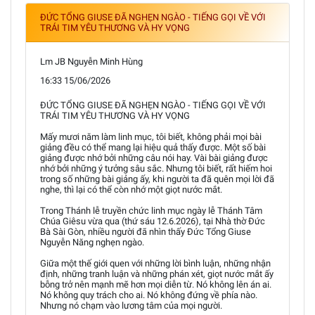
ĐỨC TỔNG GIUSE ĐÃ NGHẸN NGÀO - TIẾNG GỌI VỀ VỚI
TRÁI TIM YÊU THƯƠNG VÀ HY VỌNG
Lm JB Nguyễn Minh Hùng
16:33 15/06/2026
ĐỨC TỔNG GIUSE ĐÃ NGHẸN NGÀO - TIẾNG GỌI VỀ VỚI
TRÁI TIM YÊU THƯƠNG VÀ HY VỌNG
Mấy mươi năm làm linh mục, tôi biết, không phải mọi bài
giảng đều có thể mang lại hiệu quả thấy được. Một số bài
giảng được nhớ bởi những câu nói hay. Vài bài giảng được
nhớ bởi những ý tưởng sâu sắc. Nhưng tôi biết, rất hiếm hoi
trong số những bài giảng ấy, khi người ta đã quên mọi lời đã
nghe, thì lại có thể còn nhớ một giọt nước mắt.
Trong Thánh lễ truyền chức linh mục ngày lễ Thánh Tâm
Chúa Giêsu vừa qua (thứ sáu 12.6.2026), tại Nhà thờ Đức
Bà Sài Gòn, nhiều người đã nhìn thấy Đức Tổng Giuse
Nguyễn Năng nghẹn ngào.
Giữa một thế giới quen với những lời bình luận, những nhận
định, những tranh luận và những phán xét, giọt nước mắt ấy
bỗng trở nên mạnh mẽ hơn mọi diễn từ. Nó không lên án ai.
Nó không quy trách cho ai. Nó không đứng về phía nào.
Nhưng nó chạm vào lương tâm của mọi người.