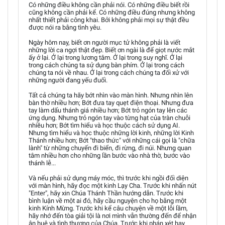
Có những điều không cần phải nói. Có những điều biết rồi
cũng không cần phải kể. Có những điều đúng nhưng không
nhất thiết phải công khai. Bởi không phải mọi sự thật đều
được nói ra bằng tình yêu.
Ngày hôm nay, biết ơn người mục tử không phải là viết
những lời ca ngợi thật đẹp. Biết ơn ngài là để giọt nước mắt
ấy ở lại. Ở lại trong lương tâm. Ở lại trong suy nghĩ. Ở lại
trong cách chúng ta sử dụng bàn phím. Ở lại trong cách
chúng ta nói về nhau. Ở lại trong cách chúng ta đối xử với
những người đang yếu đuối.
Tất cả chúng ta hãy bớt nhìn vào màn hình. Nhưng nhìn lên
bàn thờ nhiều hơn; Bớt đưa tay quẹt điện thoại. Nhưng đưa
tay làm dấu thánh giá nhiều hơn; Bớt trỏ ngón tay lên các
ứng dụng. Nhưng trỏ ngón tay vào từng hạt của tràn chuỗi
nhiều hơn; Bớt tìm hiểu và học thuộc cách sử dụng AI.
Nhưng tìm hiểu và học thuộc những lời kinh, những lời Kinh
Thánh nhiều hơn; Bớt "thao thức" với những cái gọi là "chữa
lành" từ những chuyến đi biển, đi rừng, đi núi. Nhưng quan
tâm nhiều hơn cho những lần bước vào nhà thờ, bước vào
thánh lễ...
Và nếu phải sử dụng máy móc, thì trước khi ngồi đối diện
với màn hình, hãy đọc một kinh Lạy Cha. Trước khi nhấn nút
"Enter", hãy xin Chúa Thánh Thần hướng dẫn. Trước khi
bình luận về một ai đó, hãy cầu nguyện cho họ bằng một
kinh Kính Mừng. Trước khi kể câu chuyện về một lỗi lầm,
hãy nhớ đến tòa giải tội là nơi mình vẫn thường đến để nhận
ân huệ và tình thương của Chúa. Trước khi phán xét hay