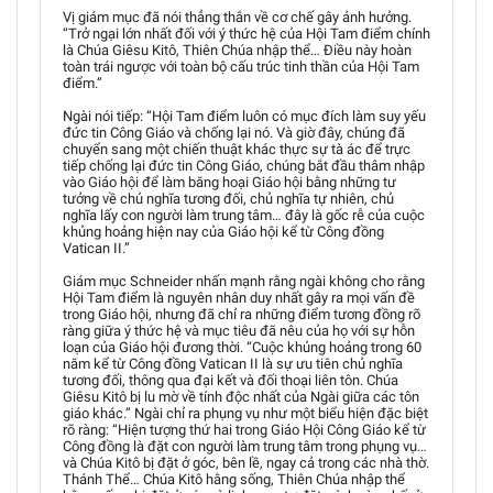
Vị giám mục đã nói thẳng thắn về cơ chế gây ảnh hưởng.
“Trở ngại lớn nhất đối với ý thức hệ của Hội Tam điểm chính
là Chúa Giêsu Kitô, Thiên Chúa nhập thể… Điều này hoàn
toàn trái ngược với toàn bộ cấu trúc tinh thần của Hội Tam
điểm.”
Ngài nói tiếp: “Hội Tam điểm luôn có mục đích làm suy yếu
đức tin Công Giáo và chống lại nó. Và giờ đây, chúng đã
chuyển sang một chiến thuật khác thực sự tà ác để trực
tiếp chống lại đức tin Công Giáo, chúng bắt đầu thâm nhập
vào Giáo hội để làm băng hoại Giáo hội bằng những tư
tưởng về chủ nghĩa tương đối, chủ nghĩa tự nhiên, chủ
nghĩa lấy con người làm trung tâm… đây là gốc rễ của cuộc
khủng hoảng hiện nay của Giáo hội kể từ Công đồng
Vatican II.”
Giám mục Schneider nhấn mạnh rằng ngài không cho rằng
Hội Tam điểm là nguyên nhân duy nhất gây ra mọi vấn đề
trong Giáo hội, nhưng đã chỉ ra những điểm tương đồng rõ
ràng giữa ý thức hệ và mục tiêu đã nêu của họ với sự hỗn
loạn của Giáo hội đương thời. “Cuộc khủng hoảng trong 60
năm kể từ Công đồng Vatican II là sự ưu tiên chủ nghĩa
tương đối, thông qua đại kết và đối thoại liên tôn. Chúa
Giêsu Kitô bị lu mờ về tính độc nhất của Ngài giữa các tôn
giáo khác.” Ngài chỉ ra phụng vụ như một biểu hiện đặc biệt
rõ ràng: “Hiện tượng thứ hai trong Giáo Hội Công Giáo kể từ
Công đồng là đặt con người làm trung tâm trong phụng vụ…
và Chúa Kitô bị đặt ở góc, bên lề, ngay cả trong các nhà thờ.
Thánh Thể… Chúa Kitô hằng sống, Thiên Chúa nhập thể