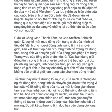
chợ từ trưa và ban phước lành cho những ai yêu cầu. Tuyên
bố bày tỏ “mối quan ngại sâu sắc” rằng “người đồng tính,
song tính và chuyển giới ngày càng phải chịu sự thù địch và
đe dọa – kể cả ở Pforzheim”, và lưu ý đến sự hiện diện của
các cuộc biểu tình phản đối cánh hữu đã được lên kế
hoạch. Tuyên bố nói thêm: “Chúng tôi sẽ có mặt ở đó và,
thông qua sự hiện diện của mình, gửi một thông điệp rõ
ràng ủng hộ sự đa dạng và chống lại sự thù hận và ác cảm
với con người.”
Giáo xứ Công Giáo Thánh Tâm, do Cha Steffen Schölch
quản lý, duy trì một mục riêng trên trang web của mình có
tiêu đề “dành cho người đồng tính, song tính và chuyển
giới”, liên kết trực tiếp đến “chương trình hỗ trợ người đồng
tính, song tính và chuyển giới” của Tổng giáo phận Freiburg.
Trang web của tổng giáo phận nêu rõ: “Các bản dạng giới
đồng tính, song tính và chuyển giới có thể bao gồm, ví dụ,
phi nhị nguyên giới, linh hoạt giới tính, phi nhị nguyên giới
hoặc vô giới tính, điều này cho thấy giới tính rất đa dạng và
không cần phải bị giới hạn trong các phạm trù cứng nhắc.”
Tổ chức này mô tả đường lối mục vụ của mình là “trong đó
người đồng tính, song tính và chuyển giới được trân trọng vì
bản sắc và lối sống riêng của họ, và một không gian được
tạo ra an toàn nhất có thể, nơi họ có thể sống đời sống tâm
linh hài hòa với chính con người mình”, với mục tiêu “xem
xét một cách nghiêm chỉnh các cấu trúc tôn giáo truyền
thống và tạo ra những con đường hòa nhập hơn cho tất cả
mọi người, bất kể xu hướng tình dục hay bản dạng giới của
họ”.