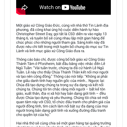
Một giáo xứ Công Giáo Đức, cùng với nhà thờ Tin Lành địa
phương, đã công khai ủng hộ cuộc diễn hành tự hào
Christopher Street Day, gọi tắt là CSD diễn ra vào ngày 13
tháng 6, và tuyên bố sẽ cùng nhau lập một gian hàng để
chúc phúc cho những người tham gia. Sáng kiến này đã
được nêu chi tiết trong một tuyên bố chung do mục sư Tin
Lành và linh mục giáo xứ Công Giáo đưa ra.
Thông cáo báo chí, được công bố bởi giáo xứ Công Giáo
Thánh Tâm ở Pforzheim, bắt đầu bằng việc nhắc đến Lễ
Ngũ Tuần: “Vài tuần trước, chúng ta đã cử hành Lễ Ngũ
Tuần. Lễ này cho thấy Chúa Thánh Thần kết nối mọi người
và tạo nên cộng đồng.” Thông cáo nói tiếp: “Không ai phải
che giấu danh tính hay nguồn gốc của mình… Ngược lại:
Chúa đã tạo dựng chúng ta trong sự đa dạng và kết nối
chúng ta. Chúng tôi tin chắc rằng mỗi người – bất kể tôn
giáo, xuất thân, địa vị xã hội hay bản dạng giới tính – đều
được Chúa tạo dựng và yêu thương. Chúng tôi chia sẻ mối
quan tâm này với CSD, tổ chức đấu tranh cho phẩm giá của
người đồng tính, tìm cách làm nổi bật sự đa dạng của mọi
người trong bản dạng giới tính và xuống đường đấu tranh
cho quyền lợi của họ.”
Hai nhà thờ sẽ cùng chia sẻ một gian hàng tại quảng trường