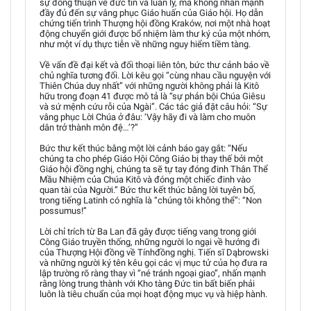
sự đồng thuận về đức tin và luân lý, mà không nhấn mạnh
đầy đủ đến sự vâng phục Giáo huấn của Giáo hội. Họ dẫn
chứng tiến trình Thượng hội đồng Kraków, nơi một nhà hoạt
động chuyển giới được bổ nhiệm làm thư ký của một nhóm,
như một ví dụ thực tiễn về những nguy hiểm tiềm tàng.
Về vấn đề đại kết và đối thoại liên tôn, bức thư cảnh báo về
chủ nghĩa tương đối. Lời kêu gọi “cùng nhau cầu nguyện với
Thiên Chúa duy nhất” với những người không phải là Kitô
hữu trong đoạn 41 được mô tả là “sự phản bội Chúa Giêsu
và sứ mệnh cứu rỗi của Ngài”. Các tác giả đặt câu hỏi: “Sự
vâng phục Lời Chúa ở đâu: ‘Vậy hãy đi và làm cho muôn
dân trở thành môn đệ…’?”
Bức thư kết thúc bằng một lời cảnh báo gay gắt: “Nếu
chúng ta cho phép Giáo Hội Công Giáo bị thay thế bởi một
Giáo hội đồng nghị, chúng ta sẽ tự tay đóng đinh Thân Thể
Mầu Nhiệm của Chúa Kitô và đóng một chiếc đinh vào
quan tài của Người.” Bức thư kết thúc bằng lời tuyên bố,
trong tiếng Latinh có nghĩa là “chúng tôi không thể”: “Non
possumus!”
Lời chỉ trích từ Ba Lan đã gây được tiếng vang trong giới
Công Giáo truyền thống, những người lo ngại về hướng đi
của Thượng Hội đồng về Tínhđồng nghị. Tiến sĩ Dąbrowski
và những người ký tên kêu gọi các vị mục tử của họ đưa ra
lập trường rõ ràng thay vì “né tránh ngoại giao”, nhấn mạnh
rằng lòng trung thành với Kho tàng Đức tin bất biến phải
luôn là tiêu chuẩn của mọi hoạt động mục vụ và hiệp hành.