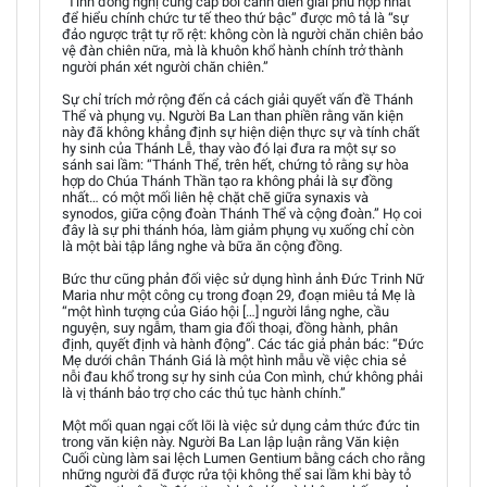
“Tính đồng nghị cung cấp bối cảnh diễn giải phù hợp nhất
để hiểu chính chức tư tế theo thứ bậc” được mô tả là “sự
đảo ngược trật tự rõ rệt: không còn là người chăn chiên bảo
vệ đàn chiên nữa, mà là khuôn khổ hành chính trở thành
người phán xét người chăn chiên.”
Sự chỉ trích mở rộng đến cả cách giải quyết vấn đề Thánh
Thể và phụng vụ. Người Ba Lan than phiền rằng văn kiện
này đã không khẳng định sự hiện diện thực sự và tính chất
hy sinh của Thánh Lễ, thay vào đó lại đưa ra một sự so
sánh sai lầm: “Thánh Thể, trên hết, chứng tỏ rằng sự hòa
hợp do Chúa Thánh Thần tạo ra không phải là sự đồng
nhất… có một mối liên hệ chặt chẽ giữa synaxis và
synodos, giữa cộng đoàn Thánh Thể và cộng đoàn.” Họ coi
đây là sự phi thánh hóa, làm giảm phụng vụ xuống chỉ còn
là một bài tập lắng nghe và bữa ăn cộng đồng.
Bức thư cũng phản đối việc sử dụng hình ảnh Đức Trinh Nữ
Maria như một công cụ trong đoạn 29, đoạn miêu tả Mẹ là
“một hình tượng của Giáo hội […] người lắng nghe, cầu
nguyện, suy ngẫm, tham gia đối thoại, đồng hành, phân
định, quyết định và hành động”. Các tác giả phản bác: “Đức
Mẹ dưới chân Thánh Giá là một hình mẫu về việc chia sẻ
nỗi đau khổ trong sự hy sinh của Con mình, chứ không phải
là vị thánh bảo trợ cho các thủ tục hành chính.”
Một mối quan ngại cốt lõi là việc sử dụng cảm thức đức tin
trong văn kiện này. Người Ba Lan lập luận rằng Văn kiện
Cuối cùng làm sai lệch Lumen Gentium bằng cách cho rằng
những người đã được rửa tội không thể sai lầm khi bày tỏ