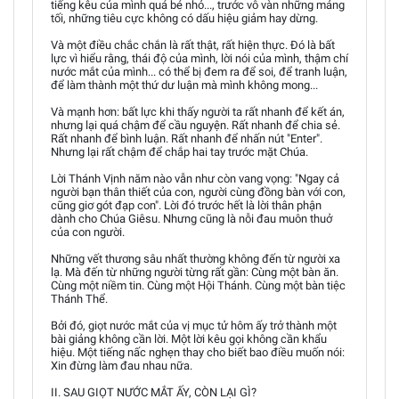
tiếng kêu của mình quá bé nhỏ..., trước vô vàn những mảng
tối, những tiêu cực không có dấu hiệu giảm hay dừng.
Và một điều chắc chắn là rất thật, rất hiện thực. Đó là bất
lực vì hiểu rằng, thái độ của mình, lời nói của mình, thậm chí
nước mắt của mình... có thể bị đem ra để soi, để tranh luận,
để làm thành một thứ dư luận mà mình không mong...
Và mạnh hơn: bất lực khi thấy người ta rất nhanh để kết án,
nhưng lại quá chậm để cầu nguyện. Rất nhanh để chia sẻ.
Rất nhanh để bình luận. Rất nhanh để nhấn nút "Enter".
Nhưng lại rất chậm để chắp hai tay trước mặt Chúa.
Lời Thánh Vịnh năm nào vẫn như còn vang vọng: "Ngay cả
người bạn thân thiết của con, người cùng đồng bàn với con,
cũng giơ gót đạp con". Lời đó trước hết là lời thân phận
dành cho Chúa Giêsu. Nhưng cũng là nỗi đau muôn thuở
của con người.
Những vết thương sâu nhất thường không đến từ người xa
lạ. Mà đến từ những người từng rất gần: Cùng một bàn ăn.
Cùng một niềm tin. Cùng một Hội Thánh. Cùng một bàn tiệc
Thánh Thể.
Bởi đó, giọt nước mắt của vị mục tử hôm ấy trở thành một
bài giảng không cần lời. Một lời kêu gọi không cần khẩu
hiệu. Một tiếng nấc nghẹn thay cho biết bao điều muốn nói:
Xin đừng làm đau nhau nữa.
II. SAU GIỌT NƯỚC MẮT ẤY, CÒN LẠI GÌ?