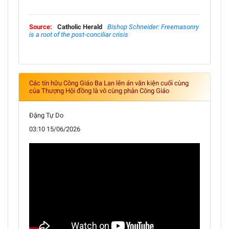
Source:
Catholic Herald
Bishop Schneider: Freemasonry
is a root of the post-conciliar crisis
Các tín hữu Công Giáo Ba Lan lên án văn kiện cuối cùng
của Thượng Hội đồng là vô cùng phản Công Giáo
Đặng Tự Do
03:10 15/06/2026