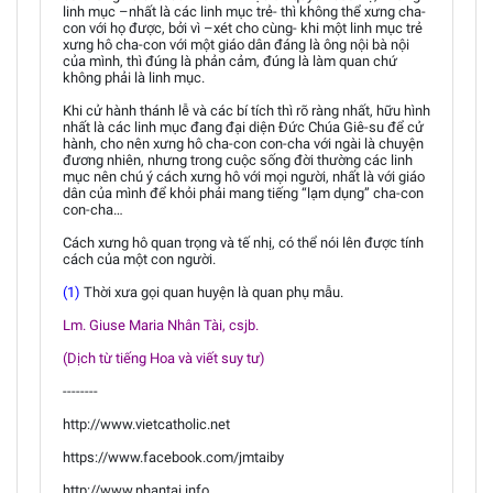
linh mục –nhất là các linh mục trẻ- thì không thể xưng cha-
con với họ được, bởi vì –xét cho cùng- khi một linh mục trẻ
xưng hô cha-con với một giáo dân đáng là ông nội bà nội
của mình, thì đúng là phản cảm, đúng là làm quan chứ
không phải là linh mục.
Khi cử hành thánh lễ và các bí tích thì rõ ràng nhất, hữu hình
nhất là các linh mục đang đại diện Đức Chúa Giê-su để cử
hành, cho nên xưng hô cha-con con-cha với ngài là chuyện
đương nhiên, nhưng trong cuộc sống đời thường các linh
mục nên chú ý cách xưng hô với mọi người, nhất là với giáo
dân của mình để khỏi phải mang tiếng “lạm dụng” cha-con
con-cha…
Cách xưng hô quan trọng và tế nhị, có thể nói lên được tính
cách của một con người.
(1)
Thời xưa gọi quan huyện là quan phụ mẫu.
Lm. Giuse Maria Nhân Tài, csjb.
(Dịch từ tiếng Hoa và viết suy tư)
--------
http://www.vietcatholic.net
https://www.facebook.com/jmtaiby
http://www.nhantai.info