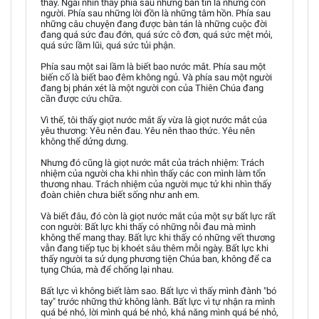
thấy. Ngài nhìn thấy phía sau những bản tin là những con
người. Phía sau những lời đồn là những tâm hồn. Phía sau
những câu chuyện đang được bàn tán là những cuộc đời
đang quá sức đau đớn, quá sức cô đơn, quá sức mệt mỏi,
quá sức lầm lũi, quá sức tủi phận.
Phía sau một sai lầm là biết bao nước mắt. Phía sau một
biến cố là biết bao đêm không ngủ. Và phía sau một người
đang bị phán xét là một người con của Thiên Chúa đang
cần được cứu chữa.
Vì thế, tôi thấy giọt nước mắt ấy vừa là giọt nước mắt của
yêu thương: Yêu nên đau. Yêu nên thao thức. Yêu nên
không thể dửng dưng.
Nhưng đó cũng là giọt nước mắt của trách nhiệm: Trách
nhiệm của người cha khi nhìn thấy các con mình làm tổn
thương nhau. Trách nhiệm của người mục tử khi nhìn thấy
đoàn chiên chưa biết sống như anh em.
Và biết đâu, đó còn là giọt nước mắt của một sự bất lực rất
con người: Bất lực khi thấy có những nỗi đau mà mình
không thể mang thay. Bất lực khi thấy có những vết thương
vẫn đang tiếp tục bị khoét sâu thêm mỗi ngày. Bất lực khi
thấy người ta sử dụng phương tiện Chúa ban, không để ca
tụng Chúa, mà để chống lại nhau.
Bất lực vì không biết làm sao. Bất lực vì thấy mình đành "bó
tay" trước những thứ không lành. Bất lực vì tự nhận ra mình
quá bé nhỏ, lời mình quá bé nhỏ, khả năng mình quá bé nhỏ,