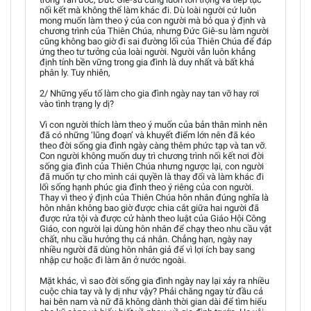
nối kết mà không thể làm khác đi. Dù loài người cứ luôn
mong muốn làm theo ý của con người mà bỏ qua ý định và
chương trình của Thiên Chúa, nhưng Đức Giê-su làm người
cũng không bao giờ đi sai đường lối của Thiên Chúa để đáp
ứng theo tư tưởng của loài người. Người vẫn luôn khẳng
định tính bền vững trong gia đình là duy nhất và bất khả
phân ly. Tuy nhiên,
2/ Những yếu tố làm cho gia đình ngày nay tan vỡ hay rơi
vào tình trạng ly dị?
Vì con người thích làm theo ý muốn của bản thân mình nên
đã có những ‘lũng đoạn’ và khuyết điểm lớn nên đã kéo
theo đời sống gia đình ngày càng thêm phức tạp và tan vỡ.
Con người không muốn duy trì chương trình nối kết nơi đời
sống gia đình của Thiên Chúa nhưng ngược lại, con người
đã muốn tự cho mình cái quyền là thay đổi và làm khác đi
lối sống hạnh phúc gia đình theo ý riêng của con người.
Thay vì theo ý định của Thiên Chúa hôn nhân đúng nghĩa là
hôn nhân không bao giờ được chia cắt giữa hai người đã
được rửa tội và được cử hành theo luật của Giáo Hội Công
Giáo, con người lại dùng hôn nhân để chạy theo nhu cầu vật
chất, nhu cầu hưởng thụ cá nhân. Chẳng hạn, ngày nay
nhiều người đã dùng hôn nhân giả để vì lợi ích bay sang
nhập cư hoặc đi làm ăn ở nước ngoài.
Mặt khác, vì sao đời sống gia đình ngày nay lại xảy ra nhiều
cuộc chia tay và ly dị như vậy? Phải chăng ngay từ đầu cả
hai bên nam và nữ đã không dành thời gian dài để tìm hiểu