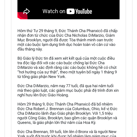
Hôm thứ Tư 29 tháng 9, Đức Thánh Cha Phanxicô đã chấp
nhận đơn từ chức của Đức Cha Nicholas DiMarzio, Giám
Mục Brooklyn, người đã được Tòa thánh minh oan trước
một cáo buộc lạm dụng tình dục hoàn toàn vô căn cứ vào
đầu tháng này.
Bộ Giáo lý Đức tin đã xem xét kết quả của một cuộc điều
tra độc lập đối với các cáo buộc chống lại Đức Cha
DiMarzio và xác định rằng các cáo buộc không hề có chút
“hơi hướng của sự thật”, theo một tuyên bố ngày 1 tháng 9
từ tổng giáo phận New York.
Đức Cha DiMarzio, năm nay 77 tuổi, đã qua hai năm tuổi
mà theo giáo luật, các giám mục buộc phải đệ trình đơn xin
nghỉ hưu lên Đức Giáo Hoàng.
Hôm 29 tháng 9, Đức Thánh Cha Phanxicô đã bổ nhiệm
Đức Cha Robert J. Brennan của Columbus, Ohio, kế vị Đức
Cha DiMarzio lãnh đạo Giáo phận Brooklyn. Với 1,5 triệu
người Công Giáo, Brooklyn, bao gồm các quận Brooklyn và
Queens, là giáo phận lớn thứ năm của Hoa Kỳ.
Đức Cha Brennan, 59 tuổi, lớn lên ở Bronx và là người New
York suốt đời trước khi được bổ nhiệm làm giám mục của