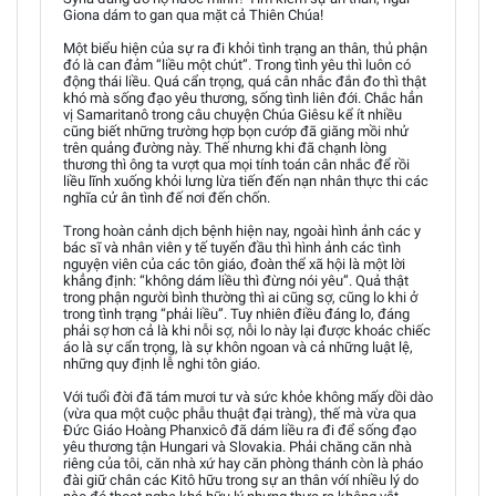
Giona dám to gan qua mặt cả Thiên Chúa!
Một biểu hiện của sự ra đi khỏi tình trạng an thân, thủ phận
đó là can đảm “liều một chút”. Trong tình yêu thì luôn có
động thái liều. Quá cẩn trọng, quá cân nhắc đắn đo thì thật
khó mà sống đạo yêu thương, sống tình liên đới. Chắc hẳn
vị Samaritanô trong câu chuyện Chúa Giêsu kể ít nhiều
cũng biết những trường hợp bọn cướp đã giăng mồi nhử
trên quảng đường này. Thế nhưng khi đã chạnh lòng
thương thì ông ta vượt qua mọi tính toán cân nhắc để rồi
liều lĩnh xuống khỏi lưng lừa tiến đến nạn nhân thực thi các
nghĩa cử ân tình đế nơi đến chốn.
Trong hoàn cảnh dịch bệnh hiện nay, ngoài hình ảnh các y
bác sĩ và nhân viên y tế tuyến đầu thì hình ảnh các tình
nguyện viên của các tôn giáo, đoàn thể xã hội là một lời
khẳng định: “không dám liều thì đừng nói yêu”. Quả thật
trong phận người bình thường thì ai cũng sợ, cũng lo khi ở
trong tình trạng “phải liều”. Tuy nhiên điều đáng lo, đáng
phải sợ hơn cả là khi nỗi sợ, nỗi lo này lại được khoác chiếc
áo là sự cẩn trọng, là sự khôn ngoan và cả những luật lệ,
những quy định lễ nghi tôn giáo.
Với tuổi đời đã tám mươi tư và sức khỏe không mấy dồi dào
(vừa qua một cuộc phẫu thuật đại tràng), thế mà vừa qua
Đức Giáo Hoàng Phanxicô đã dám liều ra đi để sống đạo
yêu thương tận Hungari và Slovakia. Phải chăng căn nhà
riêng của tôi, căn nhà xứ hay căn phòng thánh còn là pháo
đài giữ chân các Kitô hữu trong sự an thân vớí nhiều lý do