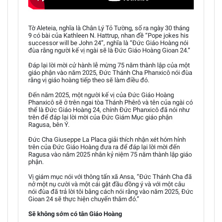
Tờ Aleteia, nghĩa là Chân Lý Tỏ Tường, số ra ngày 30 tháng
9 có bài của Kathleen N. Hattrup, nhan đề “Pope jokes his
successor will be John 24”, nghĩa là “Đức Giáo Hoàng nói
đùa rằng người kế vị ngài sẽ là Đức Giáo Hoàng Gioan 24.”
Đáp lại lời mời cử hành lễ mừng 75 năm thành lập của một
giáo phận vào năm 2025, Đức Thánh Cha Phanxicô nói đùa
rằng vị giáo hoàng tiếp theo sẽ làm điều đó.
Đến năm 2025, một người kế vị của Đức Giáo Hoàng
Phanxicô sẽ ở trên ngai tòa Thánh Phêrô và tên của ngài có
thể là Đức Giáo Hoàng 24, chính Đức Phanxicô đã nói như
trên để đáp lại lời mời của Đức Giám Mục giáo phận
Ragusa, bên Ý.
Đức Cha Giuseppe La Placa giải thích nhận xét hóm hỉnh
trên của Đức Giáo Hoàng đưa ra để đáp lại lời mời đến
Ragusa vào năm 2025 nhân kỷ niệm 75 năm thành lập giáo
phận.
Vị giám mục nói với thông tấn xã Ansa, “Đức Thánh Cha đã
nở một nụ cười và một cái gật đầu đồng ý và với một câu
nói đùa đã trả lời tôi bằng cách nói rằng vào năm 2025, Đức
Gioan 24 sẽ thực hiện chuyến thăm đó.”
Sẽ không sớm có tân Giáo Hoàng