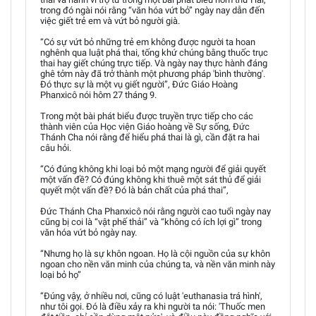
trong đó ngài nói rằng “văn hóa vứt bỏ” ngày nay dẫn đến
việc giết trẻ em và vứt bỏ người già.
“Có sự vứt bỏ những trẻ em không được người ta hoan
nghênh qua luật phá thai, tống khứ chúng bằng thuốc trục
thai hay giết chúng trực tiếp. Và ngày nay thực hành đáng
ghê tởm này đã trở thành một phương pháp 'bình thường'.
Đó thực sự là một vụ giết người”, Đức Giáo Hoàng
Phanxicô nói hôm 27 tháng 9.
Trong một bài phát biểu được truyền trực tiếp cho các
thành viên của Học viện Giáo hoàng về Sự sống, Đức
Thánh Cha nói rằng để hiểu phá thai là gì, cần đặt ra hai
câu hỏi.
“Có đúng không khi loại bỏ một mạng người để giải quyết
một vấn đề? Có đúng không khi thuê một sát thủ để giải
quyết một vấn đề? Đó là bản chất của phá thai”,
Đức Thánh Cha Phanxicô nói rằng người cao tuổi ngày nay
cũng bị coi là “vật phế thải” và “không có ích lợi gì” trong
văn hóa vứt bỏ ngày nay.
“Nhưng họ là sự khôn ngoan. Họ là cội nguồn của sự khôn
ngoan cho nền văn minh của chúng ta, và nền văn minh này
loại bỏ họ”
“Đúng vậy, ở nhiều nơi, cũng có luật 'euthanasia trá hình',
như tôi gọi. Đó là điều xảy ra khi người ta nói: 'Thuốc men