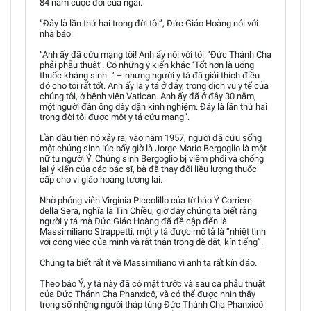
84 năm cuộc đời của ngài.
“Đây là lần thứ hai trong đời tôi”, Đức Giáo Hoàng nói với
nhà báo:
“Anh ấy đã cứu mạng tôi! Anh ấy nói với tôi: ‘Đức Thánh Cha
phải phẫu thuật’. Có những ý kiến khác ‘Tốt hơn là uống
thuốc kháng sinh…’ – nhưng người y tá đã giải thích điều
đó cho tôi rất tốt. Anh ấy là y tá ở đây, trong dịch vụ y tế của
chúng tôi, ở bệnh viện Vatican. Anh ấy đã ở đây 30 năm,
một người đàn ông dày dặn kinh nghiệm. Đây là lần thứ hai
trong đời tôi được một y tá cứu mạng”.
Lần đầu tiên nó xảy ra, vào năm 1957, người đã cứu sống
một chủng sinh lúc bấy giờ là Jorge Mario Bergoglio là một
nữ tu người Ý. Chủng sinh Bergoglio bị viêm phổi và chống
lại ý kiến của các bác sĩ, bà đã thay đổi liều lượng thuốc
cấp cho vị giáo hoàng tương lai.
Nhờ phóng viên Virginia Piccolillo của tờ báo Ý Corriere
della Sera, nghĩa là Tin Chiều, giờ đây chúng ta biết rằng
người y tá mà Đức Giáo Hoàng đã đề cập đến là
Massimiliano Strappetti, một y tá được mô tả là “nhiệt tình
với công việc của mình và rất thận trọng dè dặt, kín tiếng”.
Chúng ta biết rất ít về Massimiliano vì anh ta rất kín đáo.
Theo báo Ý, y tá này đã có mặt trước và sau ca phẫu thuật
của Đức Thánh Cha Phanxicô, và có thể được nhìn thấy
trong số những người tháp tùng Đức Thánh Cha Phanxicô