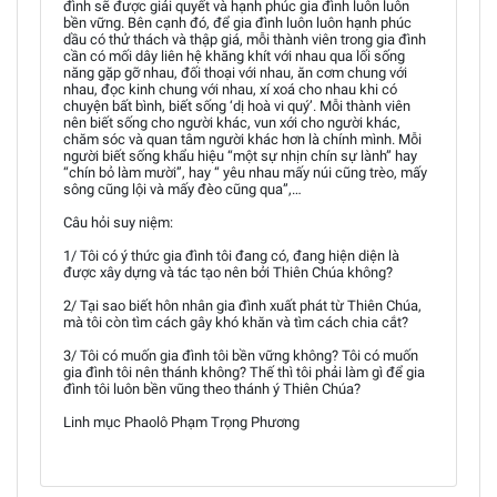
đình sẽ được giải quyết và hạnh phúc gia đình luôn luôn
bền vững. Bên cạnh đó, để gia đình luôn luôn hạnh phúc
dầu có thử thách và thập giá, mỗi thành viên trong gia đình
cần có mối dây liên hệ khăng khít với nhau qua lối sống
năng gặp gỡ nhau, đối thoại với nhau, ăn cơm chung với
nhau, đọc kinh chung với nhau, xí xoá cho nhau khi có
chuyện bất bình, biết sống ‘dị hoà vi quý’. Mỗi thành viên
nên biết sống cho người khác, vun xới cho người khác,
chăm sóc và quan tâm người khác hơn là chính mình. Mỗi
người biết sống khẩu hiệu “một sự nhịn chín sự lành” hay
“chín bỏ làm mười”, hay “ yêu nhau mấy núi cũng trèo, mấy
sông cũng lội và mấy đèo cũng qua”,…
Câu hỏi suy niệm:
1/ Tôi có ý thức gia đình tôi đang có, đang hiện diện là
được xây dựng và tác tạo nên bởi Thiên Chúa không?
2/ Tại sao biết hôn nhân gia đình xuất phát từ Thiên Chúa,
mà tôi còn tìm cách gây khó khăn và tìm cách chia cắt?
3/ Tôi có muốn gia đình tôi bền vững không? Tôi có muốn
gia đình tôi nên thánh không? Thế thì tôi phải làm gì để gia
đình tôi luôn bền vũng theo thánh ý Thiên Chúa?
Linh mục Phaolô Phạm Trọng Phương