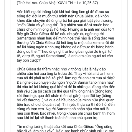
(Thứ Hai sau Chúa Nhật XXVII TN – Lc 10,25-37)
Vốn biết người thông luật khi hỏi rằng làm gì để được sự
sống đời đời là muốn thử mình nên Chúa Giêsu đã khôn
khéo dẫn chuyện để ông tự trả lời qua giới luật yêu thương,
“mến Chúa và yêu người”. Tuy nhiên sau đó vì muốn bào
chữa cho mình ông ấy hỏi tiếp: Nhưng ai là anh em của tôi?
Bấy giờ Chúa Giêsu đã kể câu chuyện dụ ngôn người
Samaritanô nhân hậu để minh họa thế nào là sống đạo yêu
thương. Và Chúa Giêsu đã hỏi ông ta một câu xem ra rất dễ
trả lời bằng ngôn từ nhưng không dễ để thực thi bằng hành
động cụ thể: “Theo ông nghĩ, ai trong ba người đó (ngài tư
tế, vị trợ tế, người Samaritanô) là anh em của người rơi vào
tay bọn cướp?”
Chúa Giêsu đã thầm nhắc nhở vị thông luật là hãy đảo
chiều câu hỏi của ông ta trước đó. Thay vì hỏi ai là anh em
của tôi thì phải tự hỏi tôi phải làm người anh em của ai đây?
Đã nghe câu chuyện dụ ngôn “người Samaritanô nhân hậu”
thì câu trả lời không quá khó vì đó là những ai đang cần đến
tình yêu của tôi cách cụ thể qua tấm lòng nhân (động lòng
xót thương), qua đôi chân (tiến lại gần), qua đôi tay (băng
bó vết thương…) và qua cả hầu bao của mình nữa (hai quan
tiền trao cho chủ quán trọ). Tình yêu thực sự thì đòi hỏi đến
cùng và trọn vẹn. Người Samaritanô nhân hậu còn nói là
nếu còn thiếu bao nhiêu trong khoản phí chữa bệnh thì hôm
sau khi trở lại sẽ thanh toán hết cho chủ quán trọ.
Tin mừng tường thuật câu kết của Chúa Giêsu: “Ông cũng
hãy đi và làm như vậy”. Để được hạnh phúc vĩnh cửu, được