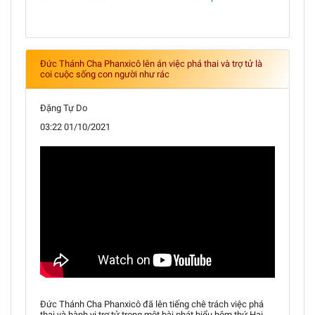
Đức Thánh Cha Phanxicô lên án việc phá thai và trợ tử là
coi cuộc sống con người như rác
Đặng Tự Do
03:22 01/10/2021
Đức Thánh Cha Phanxicô đã lên tiếng chê trách việc phá
thai và hành vi trợ tử trong một bài phát biểu hôm thứ Hai,