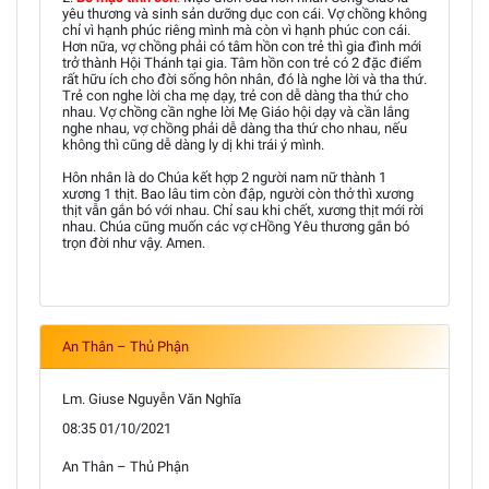
yêu thương và sinh sản dưỡng dục con cái. Vợ chồng không
chỉ vì hạnh phúc riêng mình mà còn vì hạnh phúc con cái.
Hơn nữa, vợ chồng phải có tâm hồn con trẻ thì gia đình mới
trở thành Hội Thánh tại gia. Tâm hồn con trẻ có 2 đặc điểm
rất hữu ích cho đời sống hôn nhân, đó là nghe lời và tha thứ.
Trẻ con nghe lời cha mẹ dạy, trẻ con dễ dàng tha thứ cho
nhau. Vợ chồng cần nghe lời Mẹ Giáo hội dạy và cần lắng
nghe nhau, vợ chồng phải dễ dàng tha thứ cho nhau, nếu
không thì cũng dễ dàng ly dị khi trái ý mình.
Hôn nhân là do Chúa kết hợp 2 người nam nữ thành 1
xương 1 thịt. Bao lâu tim còn đập, người còn thở thì xương
thịt vẫn gắn bó với nhau. Chỉ sau khi chết, xương thịt mới rời
nhau. Chúa cũng muốn các vợ cHồng Yêu thương gắn bó
trọn đời như vậy. Amen.
An Thân – Thủ Phận
Lm. Giuse Nguyễn Văn Nghĩa
08:35 01/10/2021
An Thân – Thủ Phận