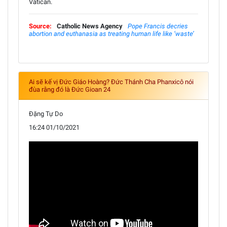
Vatican.
Source:
Catholic News Agency
Pope Francis decries
abortion and euthanasia as treating human life like ‘waste’
Ai sẽ kế vị Đức Giáo Hoàng? Đức Thánh Cha Phanxicô nói
đùa rằng đó là Đức Gioan 24
Đặng Tự Do
16:24 01/10/2021