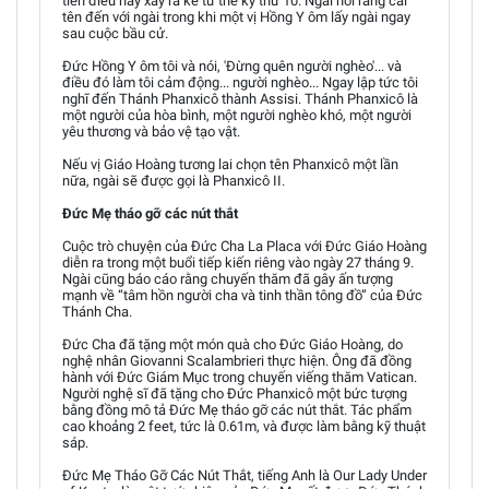
tiên điều này xảy ra kể từ thế kỷ thứ 10. Ngài nói rằng cái
tên đến với ngài trong khi một vị Hồng Y ôm lấy ngài ngay
sau cuộc bầu cử.
Đức Hồng Y ôm tôi và nói, 'Đừng quên người nghèo'... và
điều đó làm tôi cảm động... người nghèo... Ngay lập tức tôi
nghĩ đến Thánh Phanxicô thành Assisi. Thánh Phanxicô là
một người của hòa bình, một người nghèo khó, một người
yêu thương và bảo vệ tạo vật.
Nếu vị Giáo Hoàng tương lai chọn tên Phanxicô một lần
nữa, ngài sẽ được gọi là Phanxicô II.
Đức Mẹ tháo gỡ các nút thắt
Cuộc trò chuyện của Đức Cha La Placa với Đức Giáo Hoàng
diễn ra trong một buổi tiếp kiến riêng vào ngày 27 tháng 9.
Ngài cũng báo cáo rằng chuyến thăm đã gây ấn tượng
mạnh về “tâm hồn người cha và tinh thần tông đồ” của Đức
Thánh Cha.
Đức Cha đã tặng một món quà cho Đức Giáo Hoàng, do
nghệ nhân Giovanni Scalambrieri thực hiện. Ông đã đồng
hành với Đức Giám Mục trong chuyến viếng thăm Vatican.
Người nghệ sĩ đã tặng cho Đức Phanxicô một bức tượng
bằng đồng mô tả Đức Mẹ tháo gỡ các nút thắt. Tác phẩm
cao khoảng 2 feet, tức là 0.61m, và được làm bằng kỹ thuật
sáp.
Đức Mẹ Tháo Gỡ Các Nút Thắt, tiếng Anh là Our Lady Under