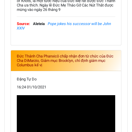
of Knots, là một tước hiệu của Đức Mẹ rất được Đức Thánh
Cha ưa thích. Ngày lễ Đức Mẹ Tháo Gỡ Các Nút Thắt được
mừng vào ngày 26 tháng 9
Source:
Aleteia
Pope jokes his successor will be John
XXIV
Đức Thánh Cha Phanxicô chấp nhận đơn từ chức của Đức
Cha DiMarzio, Giám mục Brooklyn, chỉ định giám mục
Columbus kế vị
Đặng Tự Do
16:24 01/10/2021