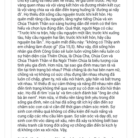
cho kỹ càng và hiểu biết về nhau, về gia đình trước. Họ vội
vàng quen nhau và vội vàng kết hôn và đương nhiên kết cục
là vội vàng chia xa và dẫn đến trạng huống là ‘đường ai nấy
đi’. Họ thiếu đời sống cầu nguyện trước khi kết hôn. Họ
quên mất rằng cầu nguyện, lắng nghe tiếng Chúa và xin
Chúa Thánh Thần soi sáng hướng dẫn để mình có thể tìm
hiểu và chọn lựa đúng đắn. Quả thật, người Nga có câu:
“Trước khi ra trận, hãy cầu nguyện một lần; trước khi xuống
tàu, hãy cầu nguyện hai lần; trước khi kết hôn, hãy cầu
nguyện ba lần.”. Họ quên mất điều này: “không có Thầy anh
em chẳng làm được gì” (Ga 15,5). Như vậy, đời sống hôn
nhân gia đình Công Giáo sẽ luôn luôn vững bền nếu luôn có
sự hiện diện của Thiên Chúa, là Chúa Cha, Chúa Con và
Chúa Thánh Thần vì Ba Ngôi Thiên Chúa là biểu tượng của
tình yêu gia đình. Hơn nữa, tại sao gia đình mau tan rã và
tồn tại tình trạng bỏ nhau? Phải chăng là do hai bên nam nữ,
chồng và vợ không có sức chịu đựng lẫn nhau nhưng đã
luôn cố chấp, ghen tỵ, nói xấu nói hành, gây hấn và bất trung
với nhau. Vì thiếu đi sự cảm thông và nâng đỡ nhau nên dẫn
đến tình trạng không thể qua vượt sự cô đơn và đòi hỏi thân
xác. Họ đã đi tìm ‘của lạ’ và tìm cách đánh bài “ông ăn chả
bà ăn nem”. Hơn nữa, vì thiếu nền tảng tình yêu trong đời
sống gia đình, nên cả hai đã sống rất ích kỷ dẫn đến sợ
chăm sóc con cái vì cần để thời gian chăm sóc mình. Sợ
sinh con nhiều quá không có điều kiện để nuôi nấng và
cung cấp các nhu cầu liên quan. Sợ săn sóc và dạy dỗ, sợ
sinh con thì vóc dáng sẽ xấu, nên đã xảy ra không biết bao
nhiêu tranh cãi trong đời sống vợ chồng dẫn đến bi kịch ly
dị không còn xa xôi nữa. Vậy,