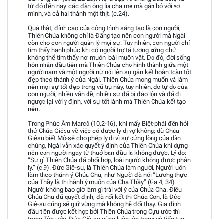
từ đó đến nay, các đàn ông lìa cha mẹ mà gắn bó với vợ
mình, và cả hai thành một thịt. (c.24).
Quả thật, đỉnh cao của công trình sáng tạo là con người,
Thiên Chúa không chỉ là Đấng tạo nên con người mà Ngài
còn cho con người quản lý mọi sự. Tuy nhiên, con người chỉ
tìm thấy hạnh phúc khi có người trợ tá tương xứng chứ
không thể tìm thấy nơi muôn loài muôn vật. Do đó, đời sống
hôn nhân đầu tiên mà Thiên Chúa cho hình thành giữa một
người nam và một người nữ nói lên sự gắn kết hoàn toàn tốt
đẹp theo thánh ý của Ngài. Thiên Chúa mong muốn và làm
nên mọi sự tốt đẹp trong vũ trụ này, tuy nhiên, do tự do của
con người, nhiều vấn đề, nhiều sự đã bị đảo lộn và đã đi
ngược lại với ý định, với sự tốt lành mà Thiên Chúa kết tạo
nên.
Trong Phúc Âm Marcô (10,2-16), khi mấy Biệt-phái đến hỏi
thử Chúa Giêsu về việc có được ly dị vợ không; dù Chúa
Giêsu biết Mô-sê cho phép ly dị vì sự cứng lòng của dân
chúng, Ngài vẫn xác quyết ý định của Thiên Chúa khi dựng
nên con người ngay từ thuở ban đầu là không được. Lý do:
“Sự gì Thiên Chúa đã phối hợp, loài người không được phân
ly.” (c.9). Đức Giê-su, là Thiên Chúa làm người, Người luôn
làm theo thánh ý Chúa Cha, như Người đã nói “Lương thực
của Thầy là thi hành ý muốn của Cha Thầy” (Ga 4, 34).
Người không bao giờ làm gì trái với ý của Chúa Cha. Điều
Chúa Cha đã quyết định, đã nối kết thì Chúa Con, là Đức
Giê-su cũng sẽ giữ vững mà không hề đổi thay. Gia đình
đầu tiên được kết hợp bởi Thiên Chúa trong Cựu ước thì
trong Tân ước, Đức Giê-su cũng luôn tôn trọng và tiếp tục