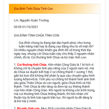
Gia đình Tình Chúa Tình Con
Lm. Nguyễn Xuân Trường
05:59 01/10/2021
GIA ĐÌNH TÌNH CHÚA TÌNH CON
Gia đình chúng ta đang dạt dào hạnh phúc như trong
tuần trăng mật hay là đang cay đắng như bị vỡ mật rồi?
Có nhiều nguyên nhân khiến gia đình đổ vỡ trong thời đại
ngày nay, nhưng Lời Chúa tuần này cho thấy 2 nguyên nhân
chính, đó là: Coi thường tình Chúa và bỏ mặc tình con.
1.
Coi thường tình Chúa
.
Hôn nhân Công Giáo là 1 bí tích vì
không chỉ là chuyện tình yêu riêng của 2 người nam nữ, mà
do Chúa se duyên kết hợp 2 vợ chồng thành 1 xương 1 thịt,
gắn bó trọn đời không thể phân ly qua câu chuyện giàu hình
tượng Ađam+Evà. Tình yêu vợ chồng trở thành hình ảnh tình
yêu giữa Thiên Chúa và con người, giữa Chúa Kitô và Hội
thánh. Tình Chúa là nền tảng và đem lại sự thiêng thánh
của hôn nhân Công Giáo. Khi người ta không còn kính trọng,
mà coi thường tình Chúa thiêng thánh, thì hôn nhân chỉ
thuần túy là tình loài người trần tục, thì người ta dễ dàng ly
dị khi trái ý mình.
2.
Bỏ mặc tình con
.
Mục đích của hôn nhân Công Giáo là