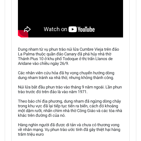
Dung nham từ vụ phun trào núi lửa Cumbre Vieja trên đảo
La Palma thuộc quần đảo Canary đã phá hủy nhà thờ
Thánh Pius 10 ở khu phố Todoque ở thị trấn Llanos de
Aridane vào chiều ngày 26/9.
Các nhân viên cứu hỏa đã hy vọng chuyển hướng dòng
dung nham tránh xa nhà thờ, nhưng không thành công.
Núi lửa bắt đầu phun trào vào tháng 9 năm ngoái. Lần phun
trào trước đó trên đảo là vào năm 1971.
Theo báo chí địa phương, dung nham đã ngừng dòng chảy
trong khu vực đã lại tiếp tục tiến ra biển, cách đó khoảng
một dặm rưỡi, nhấn chìm nhà thờ Công Giáo và các tòa nhà
khác trên đường đi của nó.
Hàng nghìn người đã được di tản và chưa có thương vong
về nhân mạng. Vụ phun trào ước tính đã gây thiệt hại hàng
trăm triệu euro