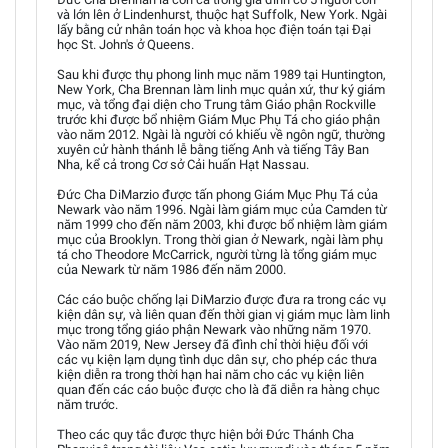
và lớn lên ở Lindenhurst, thuộc hạt Suffolk, New York. Ngài
lấy bằng cử nhân toán học và khoa học điện toán tại Đại
học St. John's ở Queens.
Sau khi được thụ phong linh mục năm 1989 tại Huntington,
New York, Cha Brennan làm linh mục quản xứ, thư ký giám
mục, và tổng đại diện cho Trung tâm Giáo phận Rockville
trước khi được bổ nhiệm Giám Mục Phụ Tá cho giáo phận
vào năm 2012. Ngài là người có khiếu về ngôn ngữ, thường
xuyên cử hành thánh lễ bằng tiếng Anh và tiếng Tây Ban
Nha, kể cả trong Cơ sở Cải huấn Hạt Nassau.
Đức Cha DiMarzio được tấn phong Giám Mục Phụ Tá của
Newark vào năm 1996. Ngài làm giám mục của Camden từ
năm 1999 cho đến năm 2003, khi được bổ nhiệm làm giám
mục của Brooklyn. Trong thời gian ở Newark, ngài làm phụ
tá cho Theodore McCarrick, người từng là tổng giám mục
của Newark từ năm 1986 đến năm 2000.
Các cáo buộc chống lại DiMarzio được đưa ra trong các vụ
kiện dân sự, và liên quan đến thời gian vị giám mục làm linh
mục trong tổng giáo phận Newark vào những năm 1970.
Vào năm 2019, New Jersey đã đình chỉ thời hiệu đối với
các vụ kiện lạm dụng tình dục dân sự, cho phép các thưa
kiện diễn ra trong thời hạn hai năm cho các vụ kiện liên
quan đến các cáo buộc được cho là đã diễn ra hàng chục
năm trước.
Theo các quy tắc được thực hiện bởi Đức Thánh Cha