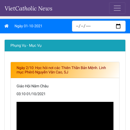
VietCatholic News
Ngày 01-10-2021
Phụng Vụ - Mục Vụ
Ngày 2/10: Học hỏi nơi các Thiên Thần Bản Mệnh. Linh
mục Phêrô Nguyễn Văn Cao, SJ
Giáo Hội Năm Châu
03:10 01/10/2021