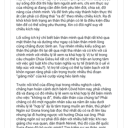
sự sống đời đời thì hãy làm người anh em, chị em thực sự
của những ai đang cần đến tình yêu liên đới, chia sẻ, đỡ
nâng của chính mình. Và để tình yêu này thành hiện thực thì
ắt cần phải có động thái “ra đi” theo nhiều chiều kích. Ra đi
khỏi khỏi tình trạng an thân thủ phận có lẽ là điều kiện đầu
tiên để có thể sống yêu thương. Xin có đôi nghĩ suy về
chiều kích này.
Lối sống ích kỷ chỉ biết bản thân mình quả thật rất khó qua
mặt thiên hạ và dường như ngay cả bản thân mình lòng
cũng chẳng được bình an. Tuy nhiên nhiều kiểu sống an
thân thủ phận thì lại dễ qua mặt tha nhân và có khi với cả
chính mình với nhiều lý lẽ xem ra khá hợp lý. Vị tư tế trong
câu chuyện Chúa Giêsu kể rất có thể tự trấn an lương tâm
với việc giữ luật khi chu toàn nghĩa vụ tư tế (tránh bị ô uế vì
tiếp xúc với máu?). Vị trợ tế cũng có thể tự biện bạch với lẽ
khôn ngoan rằng phải cẩn trọng trước nhiều thủ đoạn
“giăng mồi” của kẻ cướp vùng hẻo lánh này.
Trước nỗi khổ của đồng loại trong nhiều nghịch cảnh,
chẳng hạn hoàn cảnh dịch bệnh Côvid hôm nay, phải chăng
đã và đang có đó nhiều lý lẽ xem ra khá hợp lý để biện mình
cho việc “không ra đi”, thiếu dấn thân của chúng ta? Phải
chăng có đó một nguyên nhân sâu xa nằm ẩn sâu dưới
nhiều lý lẽ “hợp lý” ấy là tâm trạng muốn an thân, thủ phận?
Ngôn sứ Giona trong bài đọc thứ nhất dù có ra đi lên tàu
nhưng lại đi hướng ngược với hướng Chúa sai ông. Phải
chăng ngôn sứ sợ phải đối diện với nhiều bất trắc khi rao
giảng cho vua quan, dân thành Ninivê, thủ đô của đế quốc
Syria đang đô hộ nước mình? Tìm kiếm sự an thân, ngài