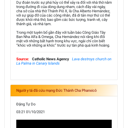
Dự đoán trước sự phá hủy có thể xảy ra đối với nhà thờ nằm
trong đường đi của dòng dung nham, cách đây vài ngày,
cha sở của nhà thờ Thánh Piô X, là Cha Alberto Hernández,
với sự giúp đỡ của các công nhân, đã di tản mọi thứ có thể
được khỏi nhà thờ, bao gồm các bức tượng, tranh vẽ, cây
thánh giá, và nhà tạm.
Trong một tuyên bố gần đây với tuần báo Công Giáo Tây
Ban Nha Alfa & Omega, Cha Hernández nói rằng khi đối
mặt với những bất hạnh trong khu vực, ngài chỉ còn biết
“khóc với những ai khóc” trước sự tàn phá quá kinh hoàng.
Source:
Catholic News Agency
Lava destroys church on
La Palma in Canary Islands
Người y tá đã cứu mạng Đức Thánh Cha Phanxicô
Đặng Tự Do
03:21 01/10/2021