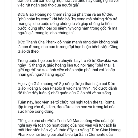
đắt tiền, chỉ cần dùng một nửa', và điều này đồng nghĩa với
việc rút ngắn tuổi thọ của người già”.
Đức Giáo Hoàng nói thêm rằng cả phá thai và an tử đều
“phủ nhận hy vọng” khi bác bỏ “hy vọng mà những đứa trẻ
mang lại cho cuộc sống chúng ta và giúp chúng ta tiến
bước; cũng như loại bỏ niềm hy vọng nằm trong gốc rễ mà
người già mang lại cho chúng ta”.
Đức Thánh Cha Phanxicô nhấn mạnh rằng đây không phải
là con đường cho các trường đại học hoặc bệnh viện Công
Giáo đi theo.
Trong cuộc họp báo trên chuyến bay trở về từ Slovakia vào
ngày 15 tháng 9, giáo hoàng liên tục nói rằng “phá thai là
giết người” và so sánh việc chấp nhận phá thai với “chấp
nhận giết người hàng ngày.”
Học viện Giáo hoàng về Sự sống được thành lập bởi Đức
Giáo Hoàng Gioan Phaolô II vào năm 1994. Nó được dành
để thúc đẩy luân lý nhất quán của Giáo hội về sự sống.
Tuần này, học viện sẽ tổ chức hội nghị toàn thể tại Rôma,
tập trung vào đại dịch, đạo đức sinh học và tương lai của
sức khỏe cộng đồng.
“Tôi giao phó cho Đức Trinh Nữ Maria công việc của hội
nghị này và toàn bộ hoạt động của học viện với tư cách là
một Học viện bảo vệ và thúc đẩy sự sống,” Đức Giáo Hoàng
Phanxicô nói trong bài phát biểu tại Sảnh Clementê của