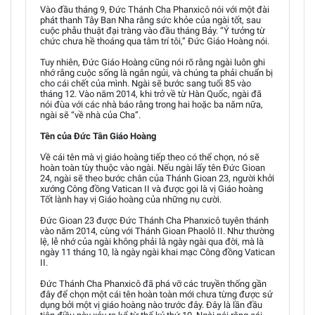
Vào đầu tháng 9, Đức Thánh Cha Phanxicô nói với một đài
phát thanh Tây Ban Nha rằng sức khỏe của ngài tốt, sau
cuộc phẫu thuật đại tràng vào đầu tháng Bảy. “Ý tưởng từ
chức chưa hề thoáng qua tâm trí tôi,” Đức Giáo Hoàng nói.
Tuy nhiên, Đức Giáo Hoàng cũng nói rõ rằng ngài luôn ghi
nhớ rằng cuộc sống là ngắn ngủi, và chúng ta phải chuẩn bị
cho cái chết của mình. Ngài sẽ bước sang tuổi 85 vào
tháng 12. Vào năm 2014, khi trở về từ Hàn Quốc, ngài đã
nói đùa với các nhà báo rằng trong hai hoặc ba năm nữa,
ngài sẽ “về nhà của Cha”.
Tên của Đức Tân Giáo Hoàng
Về cái tên mà vị giáo hoàng tiếp theo có thể chọn, nó sẽ
hoàn toàn tùy thuộc vào ngài. Nếu ngài lấy tên Đức Gioan
24, ngài sẽ theo bước chân của Thánh Gioan 23, người khởi
xướng Công đồng Vatican II và được gọi là vị Giáo hoàng
Tốt lành hay vị Giáo hoàng của những nụ cười.
Đức Gioan 23 được Đức Thánh Cha Phanxicô tuyên thánh
vào năm 2014, cùng với Thánh Gioan Phaolô II. Như thường
lệ, lễ nhớ của ngài không phải là ngày ngài qua đời, mà là
ngày 11 tháng 10, là ngày ngài khai mạc Công đồng Vatican
II.
Đức Thánh Cha Phanxicô đã phá vỡ các truyền thống gần
đây để chọn một cái tên hoàn toàn mới chưa từng được sử
dụng bởi một vị giáo hoàng nào trước đây. Đây là lần đầu