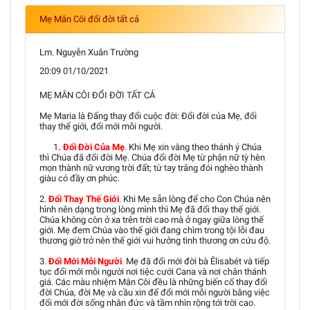
Mẹ Mân Côi đổi đời tất cả
Lm. Nguyễn Xuân Trường
20:09 01/10/2021
MẸ MÂN CÔI ĐỔI ĐỜI TẤT CẢ
Mẹ Maria là Đấng thay đổi cuộc đời: Đổi đời của Mẹ, đổi
thay thế giới, đổi mới mỗi người.
1
. Đổi Đời Của Mẹ
.
Khi Mẹ xin vâng theo thánh ý Chúa
thì Chúa đã đổi đời Mẹ. Chúa đổi đời Mẹ từ phận nữ tỳ hèn
mọn thành nữ vương trời đất; từ tay trắng đói nghèo thành
giàu có đầy ơn phúc.
2.
Đổi Thay Thế Giới
.
Khi Mẹ sẵn lòng để cho Con Chúa nên
hình nên dạng trong lòng mình thì Mẹ đã đổi thay thế giới.
Chúa không còn ở xa trên trời cao mà ở ngay giữa lòng thế
giới. Mẹ đem Chúa vào thế giới đang chìm trong tội lỗi đau
thương giờ trở nên thế giới vui hưởng tình thương ơn cứu độ.
3
.
Đổi Mới Mỗi Người
.
Mẹ đã đổi mới đời bà Êlisabét và tiếp
tục đổi mới mỗi người nơi tiệc cưới Cana và nơi chân thánh
giá. Các màu nhiệm Mân Côi đều là những biến cố thay đổi
đời Chúa, đời Mẹ và cầu xin để đổi mới mỗi người bằng việc
đổi mới đời sống nhân đức và tầm nhìn rộng tới trời cao.