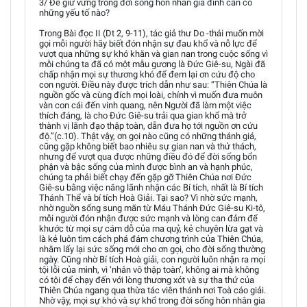
3/ Để giữ vững trong đời sống hôn nhân gia đình cần có
những yếu tố nào?
Trong Bài đọc II (Dt 2, 9-11), tác giả thư Do -thái muốn mời
gọi mỗi người hãy biết đón nhận sự đau khổ và nỗ lực để
vượt qua những sự khó khăn và gian nan trong cuộc sống vì
mỗi chúng ta đã có một mẫu gương là Đức Giê-su, Ngài đã
chấp nhận mọi sự thương khó để đem lại ơn cứu độ cho
con người. Điều này được trích dẫn như sau: “Thiên Chúa là
nguồn gốc và cùng đích mọi loài, chính vì muốn đưa muôn
vàn con cái đến vinh quang, nên Người đã làm một việc
thích đáng, là cho Đức Giê-su trải qua gian khổ mà trở
thành vị lãnh đạo thập toàn, dẫn đưa họ tới nguồn ơn cứu
độ.”(c.10). Thật vậy, ơn gọi nào cũng có những thánh giá,
cũng gặp không biết bao nhiêu sự gian nan và thử thách,
nhưng để vượt qua được những điều đó để đời sống bổn
phận và bậc sống của mình được bình an và hạnh phúc,
chúng ta phải biết chạy đến gặp gỡ Thiên Chúa nơi Đức
Giê-su bằng việc năng lãnh nhận các Bí tích, nhất là Bí tích
Thánh Thể và bí tích Hoà Giải. Tại sao? Vì nhờ sức mạnh,
nhờ nguồn sống sung mãn từ Máu Thánh Đức Giê-su Ki-tô,
mỗi người đón nhận được sức mạnh và lòng can đảm để
khước từ mọi sự cám dỗ của ma quỷ, kẻ chuyên lừa gạt và
là kẻ luôn tìm cách phá đám chương trình của Thiên Chúa,
nhằm lấy lại sức sống mới cho ơn gọi, cho đời sống thường
ngày. Cũng nhờ Bí tích Hoà giải, con người luôn nhận ra mọi
tội lỗi của mình, vì ‘nhân vô thập toàn’, không ai mà không
có tội để chạy đến với lòng thương xót và sự tha thứ của
Thiên Chúa ngang qua thừa tác viên thánh nơi Toà cáo giải.
Nhờ vậy, mọi sự khó và sự khổ trong đời sống hôn nhân gia