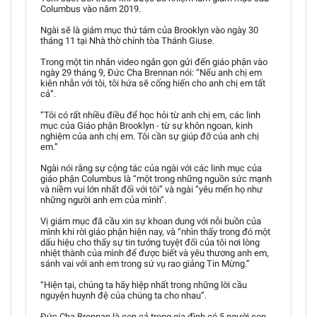
Columbus vào năm 2019.
Ngài sẽ là giám mục thứ tám của Brooklyn vào ngày 30
tháng 11 tại Nhà thờ chính tòa Thánh Giuse.
Trong một tin nhắn video ngắn gọn gửi đến giáo phận vào
ngày 29 tháng 9, Đức Cha Brennan nói: “Nếu anh chị em
kiên nhẫn với tôi, tôi hứa sẽ cống hiến cho anh chị em tất
cả”.
“Tôi có rất nhiều điều để học hỏi từ anh chị em, các linh
mục của Giáo phận Brooklyn - từ sự khôn ngoan, kinh
nghiệm của anh chị em. Tôi cần sự giúp đỡ của anh chị
em.”
Ngài nói rằng sự cộng tác của ngài với các linh mục của
giáo phận Columbus là “một trong những nguồn sức mạnh
và niềm vui lớn nhất đối với tôi” và ngài “yêu mến họ như
những người anh em của mình”.
Vị giám mục đã cầu xin sự khoan dung với nỗi buồn của
mình khi rời giáo phận hiện nay, và “nhìn thấy trong đó một
dấu hiệu cho thấy sự tin tưởng tuyệt đối của tôi nơi lòng
nhiệt thành của mình để được biết và yêu thương anh em,
sánh vai với anh em trong sứ vụ rao giảng Tin Mừng.”
“Hiện tại, chúng ta hãy hiệp nhất trong những lời cầu
nguyện huynh đệ của chúng ta cho nhau”.
Đức Cha Brennan là con cả trong gia đình có 5 người con