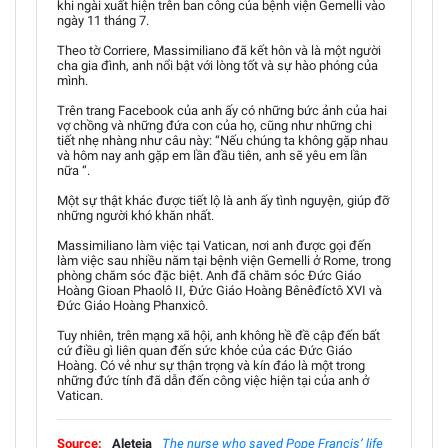
khi ngài xuất hiện trên ban công của bệnh viện Gemelli vào
ngày 11 tháng 7.
Theo tờ Corriere, Massimiliano đã kết hôn và là một người
cha gia đình, anh nổi bật với lòng tốt và sự hào phóng của
mình.
Trên trang Facebook của anh ấy có những bức ảnh của hai
vợ chồng và những đứa con của họ, cũng như những chi
tiết nhẹ nhàng như câu này: “Nếu chúng ta không gặp nhau
và hôm nay anh gặp em lần đầu tiên, anh sẽ yêu em lần
nữa “.
Một sự thật khác được tiết lộ là anh ấy tình nguyện, giúp đỡ
những người khó khăn nhất.
Massimiliano làm việc tại Vatican, nơi anh được gọi đến
làm việc sau nhiều năm tại bệnh viện Gemelli ở Rome, trong
phòng chăm sóc đặc biệt. Anh đã chăm sóc Đức Giáo
Hoàng Gioan Phaolô II, Đức Giáo Hoàng Bênêđíctô XVI và
Đức Giáo Hoàng Phanxicô.
Tuy nhiên, trên mạng xã hội, anh không hề đề cập đến bất
cứ điều gì liên quan đến sức khỏe của các Đức Giáo
Hoàng. Có vẻ như sự thận trọng và kín đáo là một trong
những đức tính đã dẫn đến công việc hiện tại của anh ở
Vatican.
Source:
Aleteia
The nurse who saved Pope Francis’ life