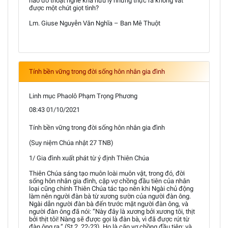
nào đó thoạt nghe khá hữu lý nhưng thực ra không vắt
được một chút giọt tình?
Lm. Giuse Nguyễn Văn Nghĩa – Ban Mê Thuột
Tính bền vững trong đời sống hôn nhân gia đình
Linh mục Phaolô Phạm Trọng Phương
08:43 01/10/2021
Tính bền vững trong đời sống hôn nhân gia đình
(Suy niệm Chúa nhật 27 TNB)
1/ Gia đình xuất phát từ ý định Thiên Chúa
Thiên Chúa sáng tạo muôn loài muôn vật, trong đó, đời
sống hôn nhân gia đình, cặp vợ chồng đầu tiên của nhân
loại cũng chính Thiên Chúa tác tạo nên khi Ngài chủ động
làm nên người đàn bà từ xương sườn của người đàn ông.
Ngài dẫn người đàn bà đến trước mặt người đàn ông, và
người đàn ông đã nói: “Này đây là xương bởi xương tôi, thịt
bởi thịt tôi! Nàng sẽ được gọi là đàn bà, vì đã được rút từ
đàn ông ra.” (St 2, 22-23). Họ là cặp vợ chồng đầu tiên; và