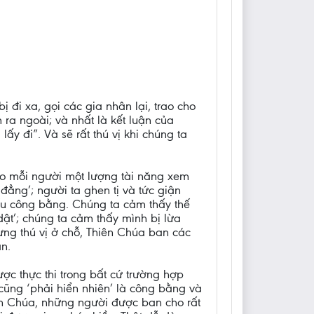
i xa, gọi các gia nhân lại, trao cho
 ra ngoài; và nhất là kết luận của
ấy đi”. Và sẽ rất thú vị khi chúng ta
ho mỗi người một lượng tài năng xem
ẳng’; người ta ghen tị và tức giận
iếu công bằng. Chúng ta cảm thấy thế
t’; chúng ta cảm thấy mình bị lừa
ưng thú vị ở chỗ, Thiên Chúa ban các
n.
c thực thi trong bất cứ trường hợp
cũng ‘phải hiển nhiên’ là công bằng và
ên Chúa, những người được ban cho rất