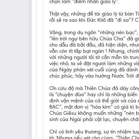
chọn làm “điểm nhấn giáo lý”.
Thật vậy, những đề tài giáo lý từ bàn
rồi sẽ ra sao khi Đức Kitô đã “đi xa”? 
Vâng, trong dụ ngôn “những nén bạc”, 
“lên trời ngự bên hữu Chúa Cha” đã gần
cho dẫu đã bắt đầu, đã hiện diện, như
vẫn còn tít tắp bạt ngàn ! Nhưng, chính
với những người tôi tớ cần mẫn tín trun
việc nhỏ, ta sẽ đặt ngươi làm những v
của Ngày phán xét cuối cùng đã dành 
chúc phúc, hãy vào hưởng Nước Trời đã
Ơn cứu độ mà Thiên Chúa đã dày công 
là “chuyện đùa” hay chỉ là những biến
định vận mệnh của cả thế giới và của 
BẠC”, một đơn vị “hóa kim” có giá trị 
Chúa Giêsu không muốn những “nén bạ
sinh của Ngài phải cật lực, chuyên chă
Chỉ có tình yêu thương, sự tín nhiệm t
tớ. Nhưng nếu xét cho cùng: “Thiên Ch