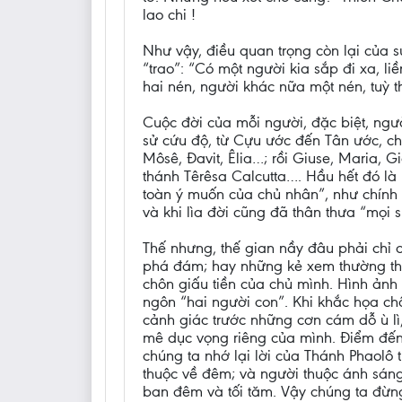
lao chi !
Như vậy, điều quan trọng còn lại của 
“trao”: “Có một người kia sắp đi xa, l
hai nén, người khác nữa một nén, tuỳ 
Cuộc đời của mỗi người, đặc biệt, ngườ
sử cứu độ, từ Cựu ước đến Tân ước, c
Môsê, Đavit, Êlia…; rồi Giuse, Maria,
thánh Têrêsa Calcutta…. Hầu hết đó là
toàn ý muốn của chủ nhân”, như chính
và khi lìa đời cũng đã thân thưa “mọi 
Thế nhưng, thế gian nầy đâu phải chỉ có
phá đám; hay những kẻ xem thường thá
chôn giấu tiền của chủ mình. Hình ảnh
ngôn “hai người con”. Khi khắc họa c
cảnh giác trước những cơn cám dỗ ù lì
mê dục vọng riêng của mình. Điểm đến 
chúng ta nhớ lại lời của Thánh Phaolô t
thuộc về đêm; và người thuộc ánh sáng
ban đêm và tối tăm. Vậy chúng ta đừn