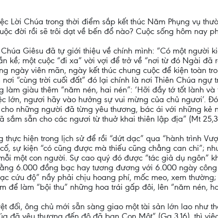
 Tiệc Lời Chúa trong thời điểm sắp kết thúc Năm Phụng vụ th
Cuộc đời rồi sẽ trôi dạt về bến đổ nào? Cuộc sống hôm nay ph
Chúa Giêsu đã tự giới thiệu về chính mình: “Có một người k
 kề; một cuộc “đi xa” vời vợi để trở về “nơi từ đó Ngài đã r
ng ngày viên mãn, ngày kết thúc chung cuộc để kiện toàn tro
 nơi “cùng trời cuối đất” đó lại chính là nơi Thiên Chúa ngự
g làm giàu thêm “năm nén, hai nén”: ‘Hỡi đầy tớ tốt lành và tr
iệc lớn, ngươi hãy vào hưởng sự vui mừng của chủ ngươi’. Đ
cho những người đã từng yêu thương, bác ái với những kẻ 
 sắm sẵn cho các ngươi từ thuở khai thiên lập địa” (Mt 25,3
thực hiện trong lịch sử để rồi “dứt dạc” qua “hành trình V
 cố, sự kiện “có cũng được mà thiếu cũng chẳng can chi”; nh
mỗi một con người. Sự cao quý đó được “tác giả dụ ngôn” k
bằng 6.000 đồng bạc hay tương đương với 6.000 ngày công thu
c cứu độ” nầy phải chịu hoang phí, mốc meo, xem thường;
m để làm “bội thu” những hoa trái gấp đôi, lên “năm nén, ha
uyệt đối, ông chủ mới sẵn sàng giao một tài sản lớn lao như t
úa đã yêu thương đến độ đã ban Con Một” (Ga 3,16), thì việc