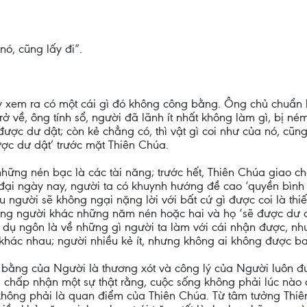
nó, cũng lấy đi”.
em ra có một cái gì đó không công bằng. Ông chủ chuẩn bị đ
rở về, ông tính sổ, người đã lãnh ít nhất không làm gì, bị ném
ược dư dật; còn kẻ chẳng có, thì vật gì coi như của nó, cũng l
ược dư dật’ trước mặt Thiên Chúa.
hững nén bạc là các tài năng; trước hết, Thiên Chúa giao c
đại ngày nay, người ta có khuynh hướng đề cao ‘quyền bình đ
u người sẽ không ngại nặng lời với bất cứ gì được coi là th
ững người khác những năm nén hoặc hai và họ ‘sẽ được dư dậ
m dụ ngôn là về những gì người ta làm với cái nhận được, nh
hác nhau; người nhiều kẻ ít, nhưng không ai không được ba
bằng của Người là thương xót và công lý của Người luôn đượ
a chấp nhận một sự thật rằng, cuộc sống không phải lúc nào 
 không phải là quan điểm của Thiên Chúa. Từ tâm tưởng Thi