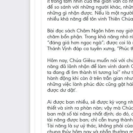
ít trong tầm nhìn của thế gian vẫn có 
để so sánh với những người khác, nhữn
những gì nhận được. Nếu là một người
nhiều khả năng để tôn vinh Thiên Chúa 
Bài đọc sách Châm Ngôn hôm nay giới t
chăm bổn phận. Trong khả năng nhỏ nhoi
“đáng giá hơn ngọc ngà”; được coi là 
Thánh Vịnh đáp ca tuyên xưng, “Phúc 
Hôm nay, Chúa Giêsu muốn nói với chún
năng đã lãnh nhận để làm vinh danh Ch
ta đang đi tìm thành trì tương lai” nh
hành động khi còn ở trên trần gian như 
những việc lành phúc đức cũng gặt hái 
được dư dật’.
Ai được ban nhiều, sẽ được kỳ vọng nh
thiết và sinh ra phàn nàn; vậy mà Chú
ban một số tài năng nhất định; do đó,
tài năng được ban; chỉ cần trung thàn
Tài năng là sự uỷ thác, không phải của
chung thủy hôm nay và phần thưởng ma