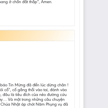
thang ở chốn đất thấp”, Amen.
n báo Tin Mừng đã đến lúc dừng chân !
i cổ”, cố gắng thổi vào tai, đánh vào
, đâu là tiêu đích của nẻo đường cứu
 nầy…. Và một trong những câu chuyện
ủa Chúa Nhật áp chót Năm Phụng vụ đã