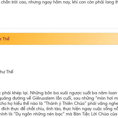
 chốn trời cao, nhưng ngay hôm nay, khi con còn phải lang 
ư Thế
Như Thế
úc phải khép lại. Những bôn ba xuôi ngược suốt ba năm loa
ên quảng đường về Giêrusalem lần cuối, sau những “mòn hơi mỏ
ho họ hiểu thế nào là “Thánh ý Thiên Chúa” phải vâng nghe
rị đích thực để chắt chiu, tỉnh táo, thực hiện ngay cuộc sống
 chính là “Dụ ngôn những nén bạc” mà Bàn Tiệc Lời Chúa c