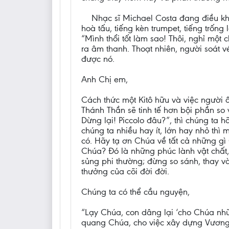
Nhạc sĩ Michael Costa đang điều kh
hoà tấu, tiếng kèn trumpet, tiếng trốn
“Mình thổi tốt làm sao! Thôi, nghỉ một
ra âm thanh. Thoạt nhiên, người soát v
được nó.
Anh Chị em,
Cách thức một Kitô hữu và việc người 
Thánh Thần sẽ tinh tế hơn bội phần so v
Dừng lại! Piccolo đâu?”, thì chúng ta
chúng ta nhiều hay ít, lớn hay nhỏ thì
có. Hãy tạ ơn Chúa về tất cả những gì
Chúa? Đó là những phúc lành vật chất
sủng phi thường; đừng so sánh, thay 
thưởng của cõi đời đời.
Chúng ta có thể cầu nguyện,
“Lạy Chúa, con dâng lại ‘cho Chúa nhữ
quang Chúa, cho việc xây dựng Vương 