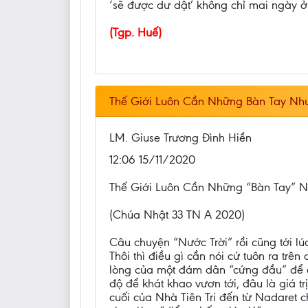
‘sẽ được dư dật’ không chỉ mai ngày ở
(Tgp. Huế)
Thế Giới Luôn Cần Những Bàn Tay Nh
LM. Giuse Trương Đình Hiền
12:06 15/11/2020
Thế Giới Luôn Cần Những “Bàn Tay” 
(Chúa Nhật 33 TN A 2020)
Câu chuyện “Nước Trời” rồi cũng tới l
Thôi thì điều gì cần nói cứ tuôn ra tr
lòng của một đám dân “cứng đầu” để c
độ để khát khao vươn tới, đâu là giá t
cuối của Nhà Tiên Tri đến từ Nadaret