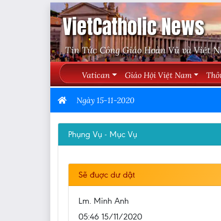
VietCatholic News
Tin Tức Công Giáo Hoàn Vũ và Việt 
Vatican
Giáo Hội Việt Nam
Thô
Ngày 15-11-2020
Phụng Vụ - Mục Vụ
Sẽ đuợc dư dật
Lm. Minh Anh
05:46 15/11/2020