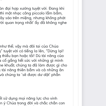
àn đại hợp xướng tuyệt vời. Đang khi
… thì một nhạc công piccolo lẩm bẩm,
ữ cây sáo trên miệng, nhưng không phát
gười quan trọng nhất’ ấy đã không nghe
như thế; vậy mà đôi tai của Chúa
tuyệt vời có tiếng la lên, “Dừng lại!
 thiếu bạn hoặc tôi! Dù tài năng của
ta cố gắng hết sức với những gì mình
he khuất; chúng ta đã làm được gì cho
 tài năng thiên bẩm và cả những ân
và chúng ta ‘sẽ được dư dật’ phần
ết sử dụng mọi năng lực cho vinh
n ý Chúa trong đời và chắc chắn con