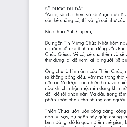
SẼ ĐƯỢC DƯ DẬT
“Ai có, sẽ cho thêm và sẽ được dư dật;
còn kẻ chẳng có, thì vật gì coi như của 
Kính thưa Anh Chị em,
Dụ ngôn Tin Mừng Chúa Nhật hôm nay x
người nhiều kẻ ít những đồng vốn; khi t
Chúa Giêsu, “Ai có, sẽ cho thêm và sẽ đ
thử dừng lại để xem, ai là người ‘sẽ đ
Ông chủ là hình ảnh của Thiên Chúa, n
ra không đồng đều. Vậy mà trong thời 
nếu ai đó được ban nhiều hơn; và nhiề
nào khi chỉ nhận một nén đang khi nh
dối, để rồi phàn nàn. Và dẫu trọng tâ
phần khác nhau cho những con người k
Thiên Chúa luôn luôn công bằng, công 
nào. Vì vậy, dụ ngôn này giúp chúng t
bình đẳng; đó là quan điểm thế gian,