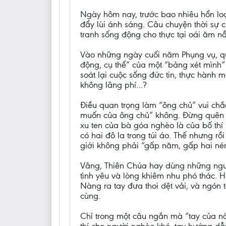
Ngày hôm nay, trước bao nhiêu hổn loạn
đẩy lùi ánh sáng. Câu chuyện thời sự
tranh sống động cho thực tại oái ăm nầ
Vào những ngày cuối năm Phụng vụ, quả
động, cụ thể” của một “bảng xét mình” 
soát lại cuộc sống đức tin, thực hành
không lãng phí…?
Điều quan trọng làm “ông chủ” vui chắ
muốn của ông chủ” không. Đừng quên mộ
xu ten của bà góa nghèo là của bố thí
có hai đô la trong túi áo. Thế nhưng r
giới không phải “gấp năm, gấp hai nén
Vâng, Thiên Chúa hay dùng những ngườ
tình yêu và lòng khiêm nhu phó thác.
Nàng ra tay đưa thoi dệt vải, và ngón
cùng.
Chỉ trong một câu ngắn mà “tay của nà