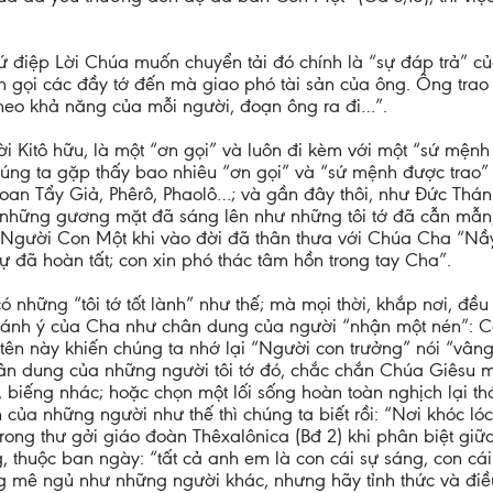
sứ điệp Lời Chúa muốn chuyển tải đó chính là “sự đáp trả” 
iền gọi các đầy tớ đến mà giao phó tài sản của ông. Ông tr
theo khả năng của mỗi người, đoạn ông ra đi…”.
i Kitô hữu, là một “ơn gọi” và luôn đi kèm với một “sứ mệnh
húng ta gặp thấy bao nhiêu “ơn gọi” và “sứ mệnh được tra
 Gioan Tẩy Giả, Phêrô, Phaolô…; và gần đây thôi, như Đức Th
 những gương mặt đã sáng lên như những tôi tớ đã cẫn mẫn, 
 Người Con Một khi vào đời đã thân thưa với Chúa Cha “Nầy
sự đã hoàn tất; con xin phó thác tâm hồn trong tay Cha”.
 những “tôi tớ tốt lành” như thế; mà mọi thời, khắp nơi, đều
nh ý của Cha như chân dung của người “nhận một nén”: Còn
 tên này khiến chúng ta nhớ lại “Người con trưởng” nói “vân
hân dung của những người tôi tớ đó, chắc chắn Chúa Giêsu 
, biếng nhác; hoặc chọn một lối sống hoàn toàn nghịch lại 
của những người như thế thì chúng ta biết rồi: “Nơi khóc ló
rong thư gởi giáo đoàn Thêxalônica (Bđ 2) khi phân biệt giữa
, thuộc ban ngày: “tất cả anh em là con cái sự sáng, con cá
g mê ngủ như những người khác, nhưng hãy tỉnh thức và điề