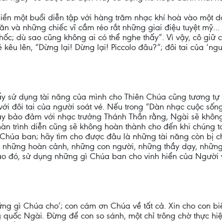
iển một buổi diễn tập với hàng trăm nhạc khí hoà vào một d
g lăn và những chiếc vĩ cầm réo rắt những giai điệu tuyệt mỹ
 chốc; dù sao cũng không ai có thể nghe thấy”. Vì vậy, cô gi
é kêu lên, “Dừng lại! Dừng lại! Piccolo đâu?”; đôi tai của ‘n
ấy sử dụng tài năng của mình cho Thiên Chúa cũng tương tự 
ới đôi tai của người soát vé. Nếu trong “Dàn nhạc cuộc sống” 
 hãy bảo đảm với nhạc trưởng Thánh Thần rằng, Ngài sẽ không
 màn trình diễn cũng sẽ không hoàn thành cho đến khi chúng 
 Chúa ban; hãy tìm cho được đâu là những tài năng còn bị c
, những hoàn cảnh, những con người, những thầy dạy, những
vào đó, sử dụng những gì Chúa ban cho vinh hiển của Người 
ng gì Chúa cho’; con cám ơn Chúa về tất cả. Xin cho con bi
quốc Ngài. Đừng để con so sánh, một chỉ trông chờ thực hiệ