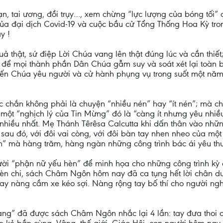
, tai ương, đồi trụy…, xem chừng “lực lượng của bóng tối” đ
 của đại dịch Covid-19 và cuộc bầu cử Tổng Thống Hoa Kỳ t
y !
 thật, sứ điệp Lời Chúa vang lên thật đúng lúc và cần thiết
để mọi thành phần Dân Chúa gẫm suy và soát xét lại toàn bộ
 mến Chúa yêu người và cử hành phụng vụ trong suốt một năm
c chắn không phải là chuyện “nhiều nén” hay “ít nén”; mà ch
t “nghịch lý của Tin Mừng” đó là “càng ít nhưng yêu nhiều” 
 nhiều nhất. Mẹ Thánh Têrêsa Calcutta khi dấn thân vào nh
ồi sau đó, với đôi vai còng, với đôi bàn tay nhen nheo của mộ
” mà hàng trăm, hàng ngàn những công trình bác ái yêu thư
i “phận nữ yếu hèn” để minh họa cho những công trình kỳ d
 Hèn chi, sách Châm Ngôn hôm nay đã ca tụng hết lời chân
 tay nàng cầm xe kéo sợi. Nàng rộng tay bố thí cho người n
ng” đã được sách Châm Ngôn nhắc lại 4 lần: tay đưa thoi dệ