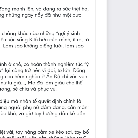
ang mạnh lên, và đang ra sức triệt hạ,
rong những ngày nầy đã như một bức
; chẳng khác nào những “gợi ý sinh
 cuộc sống Kitô hữu của mình; ít ra, rà
. Làm sao không biếng lười, làm sao
ính ở chỗ, có hoàn thành nghiêm túc “ý
lại càng trở nên vĩ đại, to lớn. Đồng
ững con hẻm nghèo ở Ấn Độ chỉ võn vẹn
t nữ tu già…, Mẹ đã làm giàu cho thế
ơng, sẻ chia và phục vụ.
iệu mà nhân tố quyết định chính là
 dung người phụ nữ đảm đang, cần mẫn:
ghèo khó, và giơ tay hướng dẫn kẻ bần
t vải, tay nàng cầm xe kéo sợi, tay bố