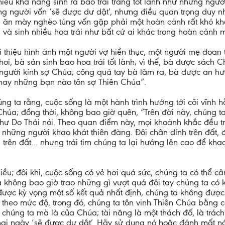
nhiều khả năng sinh ra bao trái trăng tốt lành như những ng
g người vốn ‘sẽ được dư dật’, nhưng điều quan trọng duy nh
 ăn mày nghèo túng vốn gặp phải một hoàn cảnh rất khó khă
và sinh nhiều hoa trái như bất cứ ai khác trong hoàn cảnh m
hiệu hình ảnh một người vợ hiền thục, một người mẹ đoan tr
, bà sản sinh bao hoa trái tốt lành; vì thế, bà được sách 
người kính sợ Chúa; công quả tay bà làm ra, bà được an hưở
thay những bạn nào tôn sợ Thiên Chúa”.
g ta rằng, cuộc sống là một hành trình hướng tới cõi vĩnh h
úa; đồng thời, không bao giờ quên, “Trên đời này, chúng ta
ư thư Do Thái nói. Theo quan điểm này, mọi khoảnh khắc đều t
những người khao khát thiên đàng. Đôi chân dính trên đất, đi 
trên đất… nhưng trái tim chúng ta lại hướng lên cao để khao
iều; đôi khi, cuộc sống có vẻ hơi quá sức, chúng ta có thể 
a không bao giờ trao những gì vượt quá đôi tay chúng ta có
 được kỳ vọng một số kết quả nhất định, chúng ta không đư
h theo mức độ, trong đó, chúng ta tôn vinh Thiên Chúa bằng 
 chúng ta mà là của Chúa; tài năng là một thách đố, là trác
i ngày ‘sẽ được dư dật’. Hãy sử dụng nó hoặc đánh mất nó