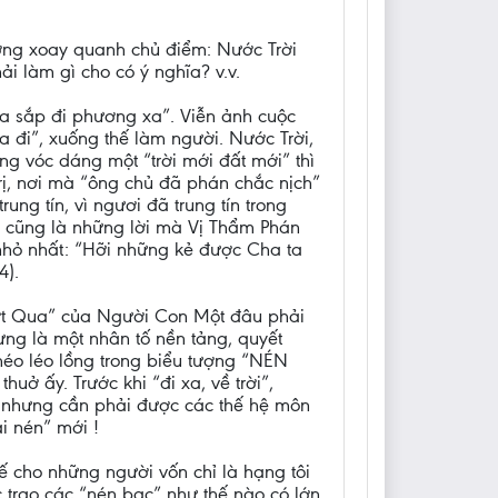
ường xoay quanh chủ điểm: Nước Trời
ải làm gì cho có ý nghĩa? v.v.
ia sắp đi phương xa”. Viễn ảnh cuộc
a đi”, xuống thế làm người. Nước Trời,
ng vóc dáng một “trời mới đất mới” thì
 trị, nơi mà “ông chủ đã phán chắc nịch”
ung tín, vì ngươi đã trung tín trong
ó cũng là những lời mà Vị Thẩm Phán
nhỏ nhất: “Hỡi những kẻ được Cha ta
4).
ượt Qua” của Người Con Một đâu phải
ưng là một nhân tố nền tảng, quyết
héo léo lồng trong biểu tượng “NÉN
ở ấy. Trước khi “đi xa, về trời”,
 nhưng cần phải được các thế hệ môn
i nén” mới !
hế cho những người vốn chỉ là hạng tôi
 trao các “nén bạc” như thế nào có lớn