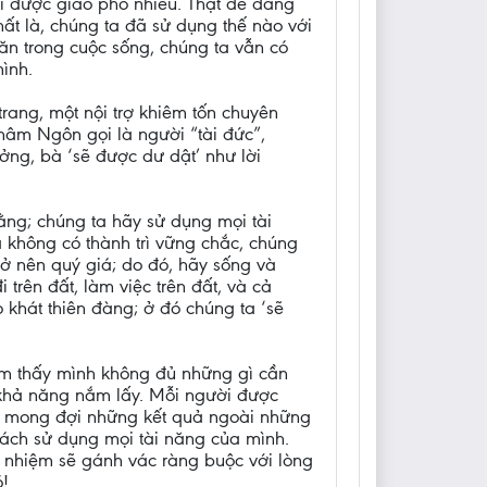
ười được giao phó nhiều. Thật dễ dàng
ất là, chúng ta đã sử dụng thế nào với
n trong cuộc sống, chúng ta vẫn có
ình.
ang, một nội trợ khiêm tốn chuyên
Châm Ngôn gọi là người “tài đức”,
ng, bà ‘sẽ được dư dật’ như lời
ằng; chúng ta hãy sử dụng mọi tài
 không có thành trì vững chắc, chúng
rở nên quý giá; do đó, hãy sống và
trên đất, làm việc trên đất, và cả
 khát thiên đàng; ở đó chúng ta ‘sẽ
cảm thấy mình không đủ những gì cần
 khả năng nắm lấy. Mỗi người được
ợc mong đợi những kết quả ngoài những
cách sử dụng mọi tài năng của mình.
h nhiệm sẽ gánh vác ràng buộc với lòng
!