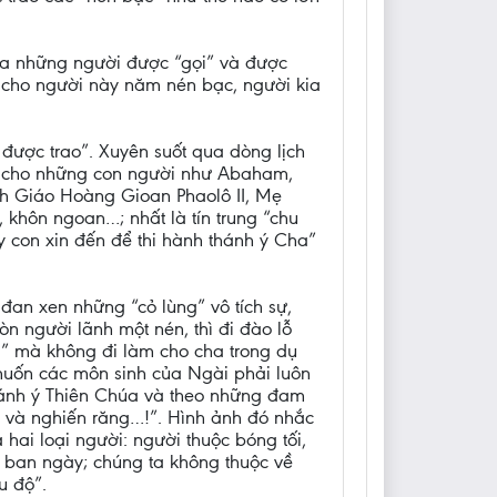
của những người được “gọi” và được
ao cho người này năm nén bạc, người kia
 được trao”. Xuyên suốt qua dòng lịch
o” cho những con người như Abaham,
ánh Giáo Hoàng Gioan Phaolô II, Mẹ
khôn ngoan…; nhất là tín trung “chu
 con xin đến để thi hành thánh ý Cha”
 đan xen những “cỏ lùng” vô tích sự,
 người lãnh một nén, thì đi đào lỗ
g” mà không đi làm cho cha trong dụ
muốn các môn sinh của Ngài phải luôn
thánh ý Thiên Chúa và theo những đam
c và nghiến răng…!”. Hình ảnh đó nhắc
 hai loại người: người thuộc bóng tối,
i ban ngày; chúng ta không thuộc về
u độ”.