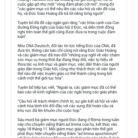
cuộc gặp gỡ như một “vòng đàm phán cởi mở”, trong đó
“các giám mục có thể nêu lên các câu hỏi và vấn đề của
họ, và Đức Giáo Hoàng đã trả lời riêng từng người”.
Tuyên bố đã đề cập ngắn gọn rằng “các khía cạnh của Con
đường Đồng nghị của Giáo hội ở Đức, và diễn trình đồng
nghị trên toàn thế giới cũng được đưa ra trong cuộc đàm
luận”.
Như CNA Deutsch, đối tác tin tức tiếng Đức của CNA, đã
đưa tin, thông cáo báo chí cũng nói rằng Đức Giáo Hoàng
và các giám mục đã trao đổi “những suy nghĩ về việc chăm
sóc mục vụ trong thời đại đang thay đổi, việc tự hiểu về
thừa tác vụ linh mục và giám mục, việc dấn thân của người
giáo dân trong Giáo hội, cũng như thách thức về việc làm
thế nào để việc truyền giáo có thể thành công trong bối
cảnh một thế giới tục hóa”.
Tuyên bố tiếp tục viết, “Ngoài ra, các giám mục đã có thể
báo cáo về kinh nghiệm của các ngài trong các giáo phận.
“Câu hỏi về trách nhiệm chính trị, sự gắn kết xã hội và viễn
cảnh hòa bình khi đối đầu với các xung đột hoàn cầu và
khu vực đã lên khuôn cho cuộc họp.”
Sáu mươi ba giám mục người Đức đang ở Rôma trong tuần
này cho chuyến viếng thăm
ad limina
của họ, kết thúc vào
ngày 18 tháng 11. Mỗi giám mục giáo phận trên thế giới
phải thực hiện chuyến viếng thăm
“ad limina apostolorum”