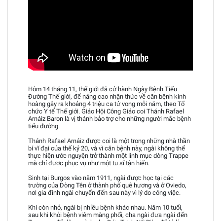
Hôm 14 tháng 11, thế giới đã cử hành Ngày Bệnh Tiểu
Đường Thế giới, để nâng cao nhận thức về căn bệnh kinh
hoàng gây ra khoảng 4 triệu ca tử vong mỗi năm, theo Tổ
chức Y tế Thế giới. Giáo Hội Công Giáo coi Thánh Rafael
Arnáiz Baron là vị thánh bảo trợ cho những người mắc bệnh
tiểu đường.
Thánh Rafael Arnáiz được coi là một trong những nhà thần
bí vĩ đại của thế kỷ 20, và vì căn bệnh này, ngài không thể
thực hiện ước nguyện trở thành một linh mục dòng Trappe
mà chỉ được phục vụ như một tu sĩ tận hiến.
Sinh tại Burgos vào năm 1911, ngài được học tại các
trường của Dòng Tên ở thành phố quê hương và ở Oviedo,
nơi gia đình ngài chuyển đến sau này vì lý do công việc.
Khi còn nhỏ, ngài bị nhiều bệnh khác nhau. Năm 10 tuổi,
sau khi khỏi bệnh viêm màng phổi, cha ngài đưa ngài đến