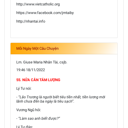
http://www.vietcatholic.org
https://www.facebook.com/jmtaiby
http://nhantai.info
Mỗi Ngày Một Câu Chuyện
Lm. Giuse Maria Nhân Tài, csjb.
19:46 18/11/2022
55. NỬA CÂN TÁM LƯỢNG
Lý Tư nói:
- “Lão Trương là người biết tiêu tiền nhất, tiền lương mới
lãnh chưa đến ba ngày là tiêu sạch”.
Vương Ngũ hỏi:
- “Làm sao anh biết được?”
Lý Tư đáp: