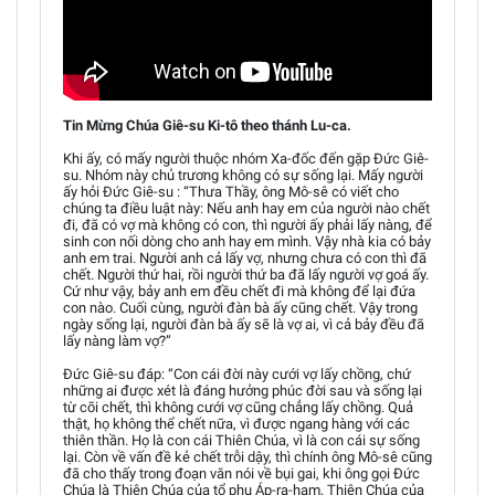
Tin Mừng Chúa Giê-su Ki-tô theo thánh Lu-ca.
Khi ấy, có mấy người thuộc nhóm Xa-đốc đến gặp Đức Giê-
su. Nhóm này chủ trương không có sự sống lại. Mấy người
ấy hỏi Đức Giê-su : “Thưa Thầy, ông Mô-sê có viết cho
chúng ta điều luật này: Nếu anh hay em của người nào chết
đi, đã có vợ mà không có con, thì người ấy phải lấy nàng, để
sinh con nối dòng cho anh hay em mình. Vậy nhà kia có bảy
anh em trai. Người anh cả lấy vợ, nhưng chưa có con thì đã
chết. Người thứ hai, rồi người thứ ba đã lấy người vợ goá ấy.
Cứ như vậy, bảy anh em đều chết đi mà không để lại đứa
con nào. Cuối cùng, người đàn bà ấy cũng chết. Vậy trong
ngày sống lại, người đàn bà ấy sẽ là vợ ai, vì cả bảy đều đã
lấy nàng làm vợ?”
Đức Giê-su đáp: “Con cái đời này cưới vợ lấy chồng, chứ
những ai được xét là đáng hưởng phúc đời sau và sống lại
từ cõi chết, thì không cưới vợ cũng chẳng lấy chồng. Quả
thật, họ không thể chết nữa, vì được ngang hàng với các
thiên thần. Họ là con cái Thiên Chúa, vì là con cái sự sống
lại. Còn về vấn đề kẻ chết trỗi dậy, thì chính ông Mô-sê cũng
đã cho thấy trong đoạn văn nói về bụi gai, khi ông gọi Đức
Chúa là Thiên Chúa của tổ phụ Áp-ra-ham, Thiên Chúa của