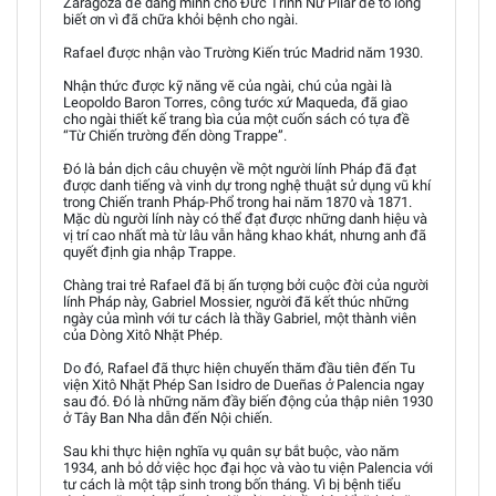
Zaragoza để dâng mình cho Đức Trinh Nữ Pilar để tỏ lòng
biết ơn vì đã chữa khỏi bệnh cho ngài.
Rafael được nhận vào Trường Kiến trúc Madrid năm 1930.
Nhận thức được kỹ năng vẽ của ngài, chú của ngài là
Leopoldo Baron Torres, công tước xứ Maqueda, đã giao
cho ngài thiết kế trang bìa của một cuốn sách có tựa đề
“Từ Chiến trường đến dòng Trappe”.
Đó là bản dịch câu chuyện về một người lính Pháp đã đạt
được danh tiếng và vinh dự trong nghệ thuật sử dụng vũ khí
trong Chiến tranh Pháp-Phổ trong hai năm 1870 và 1871.
Mặc dù người lính này có thể đạt được những danh hiệu và
vị trí cao nhất mà từ lâu vẫn hằng khao khát, nhưng anh đã
quyết định gia nhập Trappe.
Chàng trai trẻ Rafael đã bị ấn tượng bởi cuộc đời của người
lính Pháp này, Gabriel Mossier, người đã kết thúc những
ngày của mình với tư cách là thầy Gabriel, một thành viên
của Dòng Xitô Nhặt Phép.
Do đó, Rafael đã thực hiện chuyến thăm đầu tiên đến Tu
viện Xitô Nhặt Phép San Isidro de Dueñas ở Palencia ngay
sau đó. Đó là những năm đầy biến động của thập niên 1930
ở Tây Ban Nha dẫn đến Nội chiến.
Sau khi thực hiện nghĩa vụ quân sự bắt buộc, vào năm
1934, anh bỏ dở việc học đại học và vào tu viện Palencia với
tư cách là một tập sinh trong bốn tháng. Vì bị bệnh tiểu