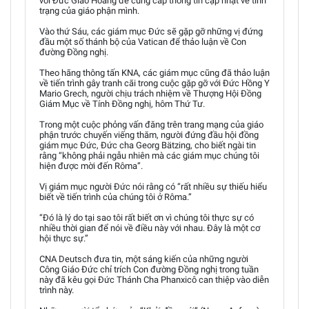
với Đức Giáo Hoàng để cung cấp thông tin cập nhật về tình
trạng của giáo phận mình.
Vào thứ Sáu, các giám mục Đức sẽ gặp gỡ những vị đứng
đầu một số thánh bộ của Vatican để thảo luận về Con
đường Đồng nghị.
Theo hãng thông tấn KNA, các giám mục cũng đã thảo luận
về tiến trình gây tranh cãi trong cuộc gặp gỡ với Đức Hồng Y
Mario Grech, người chịu trách nhiệm về Thượng Hội Đồng
Giám Mục về Tính Đồng nghị, hôm Thứ Tư.
Trong một cuộc phỏng vấn đăng trên trang mạng của giáo
phận trước chuyến viếng thăm, người đứng đầu hội đồng
giám mục Đức, Đức cha Georg Bätzing, cho biết ngài tin
rằng “không phải ngẫu nhiên mà các giám mục chúng tôi
hiện được mời đến Rôma”.
Vị giám mục người Đức nói rằng có “rất nhiều sự thiếu hiểu
biết về tiến trình của chúng tôi ở Rôma.”
“Đó là lý do tại sao tôi rất biết ơn vì chúng tôi thực sự có
nhiều thời gian để nói về điều này với nhau. Đây là một cơ
hội thực sự.”
CNA Deutsch đưa tin, một sáng kiến của những người
Công Giáo Đức chỉ trích Con đường Đồng nghị trong tuần
này đã kêu gọi Đức Thánh Cha Phanxicô can thiệp vào diễn
trình này.