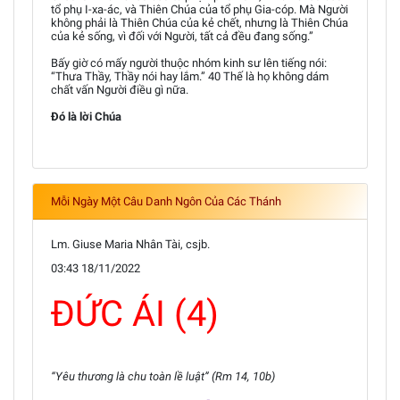
tổ phụ I-xa-ác, và Thiên Chúa của tổ phụ Gia-cóp. Mà Người
không phải là Thiên Chúa của kẻ chết, nhưng là Thiên Chúa
của kẻ sống, vì đối với Người, tất cả đều đang sống.”
Bấy giờ có mấy người thuộc nhóm kinh sư lên tiếng nói:
“Thưa Thầy, Thầy nói hay lắm.” 40 Thế là họ không dám
chất vấn Người điều gì nữa.
Đó là lời Chúa
Mỗi Ngày Một Câu Danh Ngôn Của Các Thánh
Lm. Giuse Maria Nhân Tài, csjb.
03:43 18/11/2022
ĐỨC ÁI (4)
“Yêu thương là chu toàn lề luật” (Rm 14, 10b)