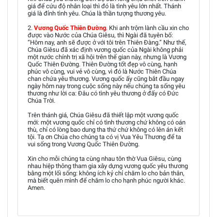
giá để cứu độ nhân loại thì đó là tình yêu lớn nhất. Thánh
giá là đỉnh tình yêu. Chúa là thần tượng thương yêu.
2.
Vương Quốc Thiên Đường
.
Khi anh trộm lành cầu xin cho
được vào Nước của Chúa Giêsu, thì Ngài đã tuyên bố:
“Hôm nay, anh sẽ được ở với tôi trên Thiên Đàng.” Như thế,
Chúa Giêsu đã xác định vương quốc của Ngài không phải
một nước chính trị xã hội trên thế gian này, nhưng là Vương
Quốc Thiên Đường. Thiên Đường tốt đẹp vô cùng, hạnh
phúc vô cùng, vui vẻ vô cùng, vì đó là Nước Thiên Chúa
chan chứa yêu thương. Vương quốc ấy cũng bắt đầu ngay
ngày hôm nay trong cuộc sống này nếu chúng ta sống yêu
thương như lời ca: Đâu có tình yêu thương ở đấy có Đức
Chúa Trời.
Trên thánh giá, Chúa Giêsu đã thiết lập một vương quốc
mới: một vương quốc chỉ có tình thương chứ không có oán
thù, chỉ có lòng bao dung tha thứ chứ không có lên án kết
tội. Tạ ơn Chúa cho chúng ta có vị Vua Yêu Thương để ta
vui sống trong Vương Quốc Thiên Đường.
Xin cho mỗi chúng ta cùng nhau tôn thờ Vua Giêsu, cùng
nhau hiệp thông tham gia xây dựng vương quốc yêu thương
bằng một lối sống: không ích kỷ chỉ chăm lo cho bản thân,
mà biết quên mình để chăm lo cho hạnh phúc người khác.
Amen.