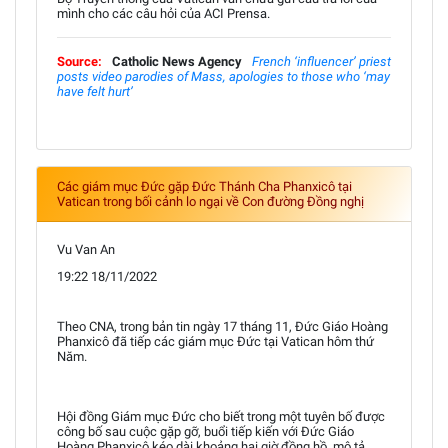
mình cho các câu hỏi của ACI Prensa.
Source:
Catholic News Agency
French ‘influencer’ priest
posts video parodies of Mass, apologies to those who ‘may
have felt hurt’
Các giám mục Đức gặp Đức Thánh Cha Phanxicô tại
Vatican trong bối cảnh lo ngại về Con đường Đồng nghị
Vu Van An
19:22 18/11/2022
Theo CNA, trong bản tin ngày 17 tháng 11, Đức Giáo Hoàng
Phanxicô đã tiếp các giám mục Đức tại Vatican hôm thứ
Năm.
Hội đồng Giám mục Đức cho biết trong một tuyên bố được
công bố sau cuộc gặp gỡ, buổi tiếp kiến với Đức Giáo
Hoàng Phanxicô kéo dài khoảng hai giờ đồng hồ, mô tả