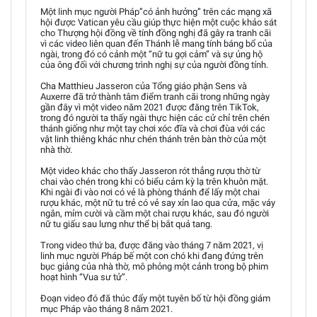
Một linh mục người Pháp”có ảnh hưởng” trên các mạng xã
hội được Vatican yêu cầu giúp thực hiện một cuộc khảo sát
cho Thượng hội đồng về tính đồng nghị đã gây ra tranh cãi
vì các video liên quan đến Thánh lễ mang tính báng bổ của
ngài, trong đó có cảnh một “nữ tu gợi cảm” và sự ủng hộ
của ông đối với chương trình nghị sự của người đồng tính.
Cha Matthieu Jasseron của Tổng giáo phận Sens và
Auxerre đã trở thành tâm điểm tranh cãi trong những ngày
gần đây vì một video năm 2021 được đăng trên TikTok,
trong đó người ta thấy ngài thực hiện các cử chỉ trên chén
thánh giống như một tay chơi xóc đĩa và chơi đùa với các
vật linh thiêng khác như chén thánh trên bàn thờ của một
nhà thờ.
Một video khác cho thấy Jasseron rót thẳng rượu thờ từ
chai vào chén trong khi có biểu cảm kỳ lạ trên khuôn mặt.
Khi ngài đi vào nơi có vẻ là phòng thánh để lấy một chai
rượu khác, một nữ tu trẻ có vẻ say xỉn lao qua cửa, mặc váy
ngắn, mỉm cười và cầm một chai rượu khác, sau đó người
nữ tu giấu sau lưng như thể bị bắt quả tang.
Trong video thứ ba, được đăng vào tháng 7 năm 2021, vị
linh mục người Pháp bế một con chó khi đang đứng trên
bục giảng của nhà thờ, mô phỏng một cảnh trong bộ phim
hoạt hình “Vua sư tử”.
Đoạn video đó đã thúc đẩy một tuyên bố từ hội đồng giám
mục Pháp vào tháng 8 năm 2021.