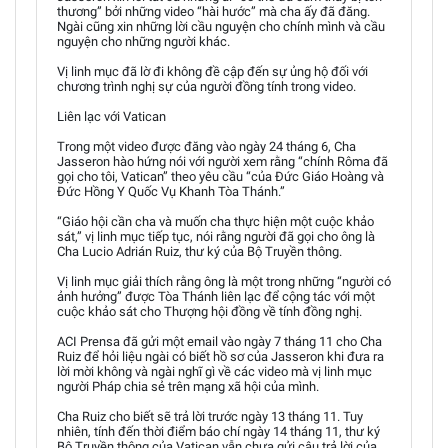
thương” bởi những video “hài hước” mà cha ấy đã đăng.
Ngài cũng xin những lời cầu nguyện cho chính mình và cầu
nguyện cho những người khác.
Vị linh mục đã lờ đi không đề cập đến sự ủng hộ đối với
chương trình nghị sự của người đồng tính trong video.
Liên lạc với Vatican
Trong một video được đăng vào ngày 24 tháng 6, Cha
Jasseron hào hứng nói với người xem rằng “chính Rôma đã
gọi cho tôi, Vatican” theo yêu cầu “của Đức Giáo Hoàng và
Đức Hồng Y Quốc Vụ Khanh Tòa Thánh.”
“Giáo hội cần cha và muốn cha thực hiện một cuộc khảo
sát,” vị linh mục tiếp tục, nói rằng người đã gọi cho ông là
Cha Lucio Adrián Ruiz, thư ký của Bộ Truyền thông.
Vị linh mục giải thích rằng ông là một trong những “người có
ảnh hưởng” được Tòa Thánh liên lạc để cộng tác với một
cuộc khảo sát cho Thượng hội đồng về tính đồng nghị.
ACI Prensa đã gửi một email vào ngày 7 tháng 11 cho Cha
Ruiz để hỏi liệu ngài có biết hồ sơ của Jasseron khi đưa ra
lời mời không và ngài nghĩ gì về các video mà vị linh mục
người Pháp chia sẻ trên mạng xã hội của mình.
Cha Ruiz cho biết sẽ trả lời trước ngày 13 tháng 11. Tuy
nhiên, tính đến thời điểm báo chí ngày 14 tháng 11, thư ký
Bộ Truyền thông của Vatican vẫn chưa gửi câu trả lời của