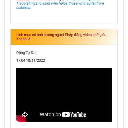
Trappist mystic saint who helps those who suffer from
diabetes
Linh mục có ảnh hưởng người Pháp đăng video chế giễu
Thánh lễ
Đặng Tự Do
17:04 18/11/2022