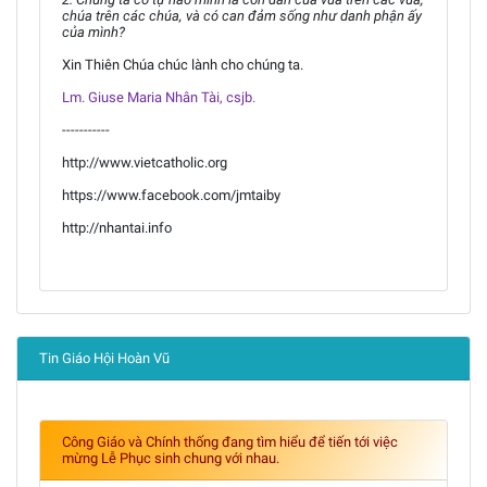
chúa trên các chúa, và có can đảm sống như danh phận ấy
của mình?
Xin Thiên Chúa chúc lành cho chúng ta.
Lm. Giuse Maria Nhân Tài, csjb.
-----------
http://www.vietcatholic.org
https://www.facebook.com/jmtaiby
http://nhantai.info
Tin Giáo Hội Hoàn Vũ
Công Giáo và Chính thống đang tìm hiểu để tiến tới việc
mừng Lễ Phục sinh chung với nhau.