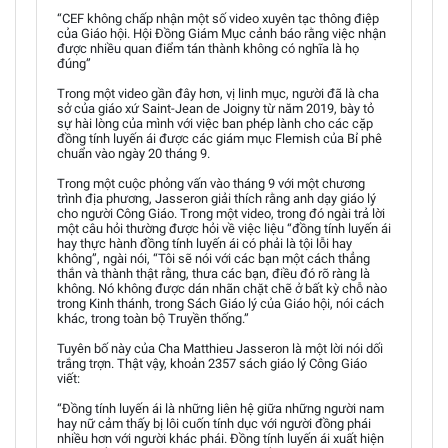
“CEF không chấp nhận một số video xuyên tạc thông điệp
của Giáo hội. Hội Đồng Giám Mục cảnh báo rằng việc nhận
được nhiều quan điểm tán thành không có nghĩa là họ
đúng”
Trong một video gần đây hơn, vị linh mục, người đã là cha
sở của giáo xứ Saint-Jean de Joigny từ năm 2019, bày tỏ
sự hài lòng của mình với việc ban phép lành cho các cặp
đồng tính luyến ái được các giám mục Flemish của Bỉ phê
chuẩn vào ngày 20 tháng 9.
Trong một cuộc phỏng vấn vào tháng 9 với một chương
trình địa phương, Jasseron giải thích rằng anh dạy giáo lý
cho người Công Giáo. Trong một video, trong đó ngài trả lời
một câu hỏi thường được hỏi về việc liệu “đồng tính luyến ái
hay thực hành đồng tính luyến ái có phải là tội lỗi hay
không”, ngài nói, “Tôi sẽ nói với các bạn một cách thẳng
thắn và thành thật rằng, thưa các bạn, điều đó rõ ràng là
không. Nó không được dán nhãn chặt chẽ ở bất kỳ chỗ nào
trong Kinh thánh, trong Sách Giáo lý của Giáo hội, nói cách
khác, trong toàn bộ Truyền thống.”
Tuyên bố này của Cha Matthieu Jasseron là một lời nói dối
trắng trợn. Thật vậy, khoản 2357 sách giáo lý Công Giáo
viết:
“Đồng tính luyến ái là những liên hệ giữa những người nam
hay nữ cảm thấy bị lôi cuốn tính dục với người đồng phái
nhiều hơn với người khác phái. Đồng tính luyến ái xuất hiện