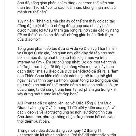
Sau đó, tổng giáo phận chỉ ra rằng Jasseron thể hiện bản
thân trên TikTok “với tư cách cá nhân, không nhận một sứ
mệnh cụ thể nào”.
Tuy nhiên, “khán giả mà cha ấy có thể tìm thấy do các tác
động đặc biệt đến từ những đóng góp của cha ấy phải
được hưởng lợi từ sự tham gia rộng rãi hơn của các kỹ năng
để có thể lôi cuốn họ đến với những giáo huấn đích thực
của Giáo hội.”
Tổng giáo phận tiếp tục đưa ra ví dụ về Dịch vụ Thanh niên
và Ơn gọi Quốc gia, “cơ quan này gần đây đã tập hợp một
số linh mục đang phát triển sự hiện diện mục vụ trên
internet và tìm kiếm sự phù hợp nhất. Do đó, một tiến trình
sẽ được thực hiện để tiếp tục công việc mục vụ này theo
cách thức” mà sứ điệp của Đức Bênêđictô đã đề ra là “làm
cho Thiên Chúa hiện diện một cách cụ thể trong thế giới
ngày nay và trình bày sự khôn ngoan tôn giáo trong quá khứ
như một kho báu có thể truyền cảm hứng cho những nỗ lực
của chúng ta để sống trong hiện tại với phẩm giá trong khi
xây dựng một tương lai tốt đẹp hơn.”
ACI Prensa đã cố gắng liên lạc với Đức Tổng Giám Mục
Giraud vào ngày 7 và 9 tháng 11 để biết ý kiến của ngài về
các video và về lập trường ủng hộ nghị sự đồng tính của
Cha Jasseron, nhưng không nhận được phản hồi nào vào
thời điểm xuất bản.
Trong một video được đăng vào ngày 12 tháng 11,
Jasseron xin lỗi tất cả những ai “có thể đã cảm thấy bị tổn