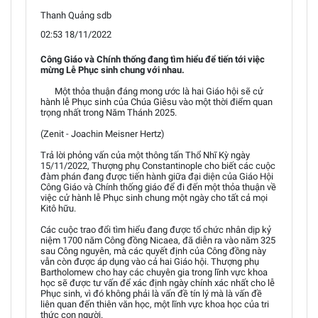
Thanh Quảng sdb
02:53 18/11/2022
Công Giáo và Chính thống đang tìm hiểu để tiến tới việc
mừng Lễ Phục sinh chung với nhau.
Một thỏa thuận đáng mong ước là hai Giáo hội sẽ cử
hành lễ Phục sinh của Chúa Giêsu vào một thời điểm quan
trọng nhất trong Năm Thánh 2025.
(Zenit - Joachin Meisner Hertz)
Trả lời phỏng vấn của một thông tấn Thổ Nhĩ Kỳ ngày
15/11/2022, Thượng phụ Constantinople cho biết các cuộc
đàm phán đang được tiến hành giữa đại diện của Giáo Hội
Công Giáo và Chính thống giáo để đi đến một thỏa thuận về
việc cử hành lễ Phục sinh chung một ngày cho tất cả mọi
Kitô hữu.
Các cuộc trao đổi tìm hiểu đang được tổ chức nhân dịp kỷ
niệm 1700 năm Công đồng Nicaea, đã diễn ra vào năm 325
sau Công nguyên, mà các quyết định của Công đồng này
vẫn còn được áp dụng vào cả hai Giáo hội. Thượng phụ
Bartholomew cho hay các chuyên gia trong lĩnh vực khoa
học sẽ được tư vấn để xác định ngày chính xác nhất cho lễ
Phục sinh, vì đó không phải là vấn đề tín lý mà là vấn đề
liên quan đến thiên văn học, một lĩnh vực khoa học của tri
thức con người.