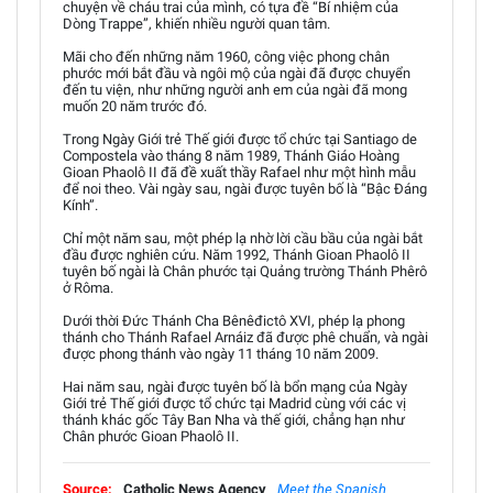
chuyện về cháu trai của mình, có tựa đề “Bí nhiệm của
Dòng Trappe”, khiến nhiều người quan tâm.
Mãi cho đến những năm 1960, công việc phong chân
phước mới bắt đầu và ngôi mộ của ngài đã được chuyển
đến tu viện, như những người anh em của ngài đã mong
muốn 20 năm trước đó.
Trong Ngày Giới trẻ Thế giới được tổ chức tại Santiago de
Compostela vào tháng 8 năm 1989, Thánh Giáo Hoàng
Gioan Phaolô II đã đề xuất thầy Rafael như một hình mẫu
để noi theo. Vài ngày sau, ngài được tuyên bố là “Bậc Đáng
Kính”.
Chỉ một năm sau, một phép lạ nhờ lời cầu bầu của ngài bắt
đầu được nghiên cứu. Năm 1992, Thánh Gioan Phaolô II
tuyên bố ngài là Chân phước tại Quảng trường Thánh Phêrô
ở Rôma.
Dưới thời Đức Thánh Cha Bênêđictô XVI, phép lạ phong
thánh cho Thánh Rafael Arnáiz đã được phê chuẩn, và ngài
được phong thánh vào ngày 11 tháng 10 năm 2009.
Hai năm sau, ngài được tuyên bố là bổn mạng của Ngày
Giới trẻ Thế giới được tổ chức tại Madrid cùng với các vị
thánh khác gốc Tây Ban Nha và thế giới, chẳng hạn như
Chân phước Gioan Phaolô II.
Source:
Catholic News Agency
Meet the Spanish