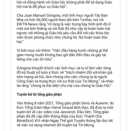
hội và đồng hành với Giáo hội, không phải để lợi dụng Giáo
hội mà là để phục vụ Giáo hội”.
Cha Juan Manuel Góngora, một linh mục người Tây Ban
Nha có hơn 56,000 người theo dõi trên Twitter, nói với
EWTN News rằng “rõ ràng là việc trưng bày hình ảnh đó ở
một nơi linh thiêng và với thái độ như vậy là hoàn toàn trái
ngược với những gì Giáo hội yêu cầu đối với các thừa tác
viên được phong chức như chúng tôi. Nó hoàn toàn độc
hại.”
Vị linh mục nói thêm: “Việc đầu hàng trước những gì thế
gian mong muốn không bao giờ dẫn đến đâu và gây tai
tiếng cho các tín hữu”.
Góngora khuyến khích các linh mục và tu sĩ làm việc tông
đồ kỹ thuật số luôn ý thức về “trách nhiệm đối với khán giả
trên mạng xã hội, làm chứng cho việc chúng ta là người
Công Giáo và trung thực với sự thật của Tin Mừng,” và nhắc
lại rằng “chúng ta đại diện cho mẹ của chúng ta Giáo Hội.”
Tuyên bố từ tổng giáo phận
Vào tháng 8 năm 2021, Tổng giáo phận Sens và Auxerre, do
Đức Tổng Giám Mục Hervé Giraud lãnh đạo, đã đưa ra một
tuyên bố về các video của Jasseron. Đầu tiên, Tổng giáo
phận đã đề cập đến thông điệp của Đức Thánh Cha
Bênêđictô XVI nhân Ngày Thế giới Truyền thông lần thứ 44
về việc sử dụng internet để truyền bá Tin Mừng.