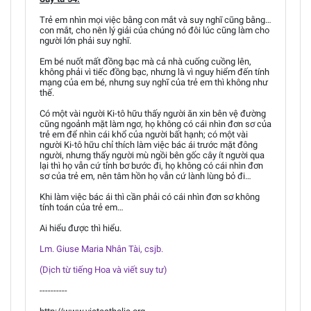
Trẻ em nhìn mọi việc bằng con mắt và suy nghĩ cũng bằng…
con mắt, cho nên lý giải của chúng nó đôi lúc cũng làm cho
người lớn phải suy nghĩ.
Em bé nuốt mất đồng bạc mà cả nhà cuống cuồng lên,
không phải vì tiếc đồng bạc, nhưng là vì nguy hiểm đến tính
mạng của em bé, nhưng suy nghĩ của trẻ em thì không như
thế.
Có một vài người Ki-tô hữu thấy người ăn xin bên vệ đường
cũng ngoảnh mặt làm ngơ, họ không có cái nhìn đơn sơ của
trẻ em để nhìn cái khổ của người bất hạnh; có một vài
người Ki-tô hữu chỉ thích làm việc bác ái trước mặt đông
người, nhưng thấy người mù ngồi bên gốc cây ít người qua
lại thì họ vẫn cứ tỉnh bơ bước đi, họ không có cái nhìn đơn
sơ của trẻ em, nên tâm hồn họ vẫn cứ lành lùng bỏ đi…
Khi làm việc bác ái thì cần phải có cái nhìn đơn sơ không
tính toán của trẻ em…
Ai hiểu được thì hiểu.
Lm. Giuse Maria Nhân Tài, csjb.
(Dịch từ tiếng Hoa và viết suy tư)
----------