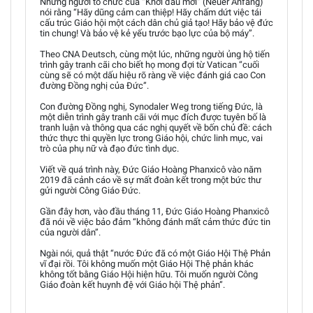
Những người tổ chức của “Khởi đầu mới” (Neuer Anfang)
nói rằng “Hãy dũng cảm can thiệp! Hãy chấm dứt việc tái
cấu trúc Giáo hội một cách dân chủ giả tạo! Hãy bảo vệ đức
tin chung! Và bảo vệ kẻ yếu trước bạo lực của bộ máy”.
Theo CNA Deutsch, cùng một lúc, những người ủng hộ tiến
trình gây tranh cãi cho biết họ mong đợi từ Vatican “cuối
cùng sẽ có một dấu hiệu rõ ràng về việc đánh giá cao Con
đường Đồng nghị của Đức”.
Con đường Đồng nghị, Synodaler Weg trong tiếng Đức, là
một diễn trình gây tranh cãi với mục đích được tuyên bố là
tranh luận và thông qua các nghị quyết về bốn chủ đề: cách
thức thực thi quyền lực trong Giáo hội, chức linh mục, vai
trò của phụ nữ và đạo đức tình dục.
Viết về quá trình này, Đức Giáo Hoàng Phanxicô vào năm
2019 đã cảnh cáo về sự mất đoàn kết trong một bức thư
gửi người Công Giáo Đức.
Gần đây hơn, vào đầu tháng 11, Đức Giáo Hoàng Phanxicô
đã nói về việc bảo đảm “không đánh mất cảm thức đức tin
của người dân”.
Ngài nói, quả thật “nước Đức đã có một Giáo Hội Thệ Phản
vĩ đại rồi. Tôi không muốn một Giáo Hội Thệ phản khác
không tốt bằng Giáo Hội hiện hữu. Tôi muốn người Công
Giáo đoàn kết huynh đệ với Giáo hội Thệ phản”.