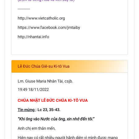
----------
http://www.vietcatholic.org
https://www.facebook.com/jmtaiby
http://nhantai.info
Lễ Đức Chúa Giê-su Ki-tô Vua
Lm. Giuse Maria Nhân Tài, csjb.
19:49 18/11/2022
CHÚA NHẬT LỄ ĐỨC CHÚA KI-TÔ VUA
Tin mừng
: Lc 23, 35-43.
“Khi ông vào Nước của ông, xin nhớ đến tôi.”
Anh chị em thân mến,
Hiện nay có rất nhiều người hãnh diện vì mình được mang