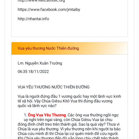
http://www.vietcatholic.org
https://www.facebook.com/jmtaiby
http://nhantai.info
Vua yêu thương Nước Thiên đường
Lm. Nguyễn Xuân Trường
06:35 18/11/2022
VUA YÊU THƯƠNG NƯỚC THIÊN ĐƯỜNG
Vua là người đứng đầu 1 vương quốc hay một lãnh vực kinh
tế xã hội. Vậy Chúa Giêsu Kitô Vua thì đứng đầu vương
quốc và lãnh vực nào?
1.
Ông Vua Yêu Thương
. Các ông vua thường ngồi ngự
uy nghi trên ngai vàng, còn Chúa Giêsu Vua lại chịu
đóng đinh chết treo trên thánh giá. Sao lạ quá vậy? Thưa vì
Chúa là vua yêu thương. Vì yêu thương nên khi người ta bảo
Chúa cứu mình đi thì Chúa lại cứ quên mình để cứu người.
Khi Chúa yêu thương đến độ sẵn lòng chịu chết trên thánh