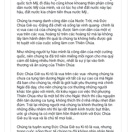
quốc tịch Mỹ, đi đâu họ cũng khoe khoang thân phận công
dân nước Mỹ của mình, và có lúc họ chê đất nước này lạc
hậu, đất nước kia chậm tiến thua nước Mỹ…
Chúng ta mang danh công dân của Nước Trời, mà Đức
Chúa Giê-su -Đấng đã chết và sống lại vinh quang- chính là
vị vua cao cả của chúng ta; được làm con dân của một vị
vua trên các vua, hoàng tử trên các hoàng tử mà lại không
lấy làm hãnh diện thì quả là chúng ta không hiểu được giá
trị tuyệt vời của cuộc sống làm con Thiên Chúa.
Như những người tự hào mình là công dân của một cường
quốc, nên chúng ta đã trở nên miếng mồi ngon cho ma quỷ
cám dỗ bằng nhiều hình thức, nhất là sự ỷ lại vào tình
thương và ân sủng của Thiên Chúa:
Đức Chúa Giê-su Ki-tô là vua trên các vua- nhưng chúng ta
chưa ca tụng tán dương Ngài với tất cả sự cao cả mà Ngài
đã ban cho chúng ta, nhất là giới luật yêu thương mà chính
Ngài đã dạy, cho nên chúng ta coi thường những người
khác tôn giáo với mình, rồi kiêu ngạo coi việc thờ phượng
Thiên Chúa như là một bố thí cho Ngài: thích thì cầu nguyện
đến tán dương ca tụng, không thích thì ở nhà nhậu nhẹt đàn
đúm. Trái lại những người mà chúng ta khinh thường là tin
những điều nhãm nhí thì lại rất thành kính trước bụt thần,
ước gì chúng ta có một tâm hồn thành kính với Đức Chúa
Giê-su là vua và là chủ tể mọi loài…
Chúng ta tuyên xưng Đức Chúa Giê-su Ki-tô là vua, nhưng
trong cuộc sống thực tế chúng ta đã không nhìn nhận Ngài