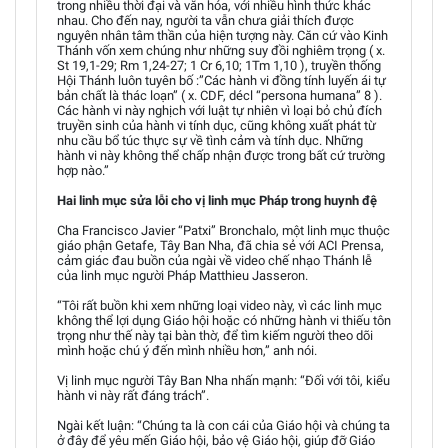
trong nhiều thời đại và văn hóa, với nhiều hình thức khác
nhau. Cho đến nay, người ta vẫn chưa giải thích được
nguyên nhân tâm thần của hiện tượng này. Căn cứ vào Kinh
Thánh vốn xem chúng như những suy đồi nghiêm trọng ( x.
St 19,1-29; Rm 1,24-27; 1 Cr 6,10; 1Tm 1,10 ), truyền thống
Hội Thánh luôn tuyên bố :”Các hành vi đồng tính luyến ái tự
bản chất là thác loạn” ( x. CDF, décl “persona humana” 8 ).
Các hành vi này nghịch với luật tự nhiên vì loại bỏ chủ đích
truyền sinh của hành vi tính dục, cũng không xuất phát từ
nhu cầu bổ túc thực sự về tình cảm và tính dục. Những
hành vi này không thể chấp nhận được trong bất cứ trường
hợp nào.”
Hai linh mục sửa lỗi cho vị linh mục Pháp trong huynh đệ
Cha Francisco Javier “Patxi” Bronchalo, một linh mục thuộc
giáo phận Getafe, Tây Ban Nha, đã chia sẻ với ACI Prensa,
cảm giác đau buồn của ngài về video chế nhạo Thánh lễ
của linh mục người Pháp Matthieu Jasseron.
“Tôi rất buồn khi xem những loại video này, vì các linh mục
không thể lợi dụng Giáo hội hoặc có những hành vi thiếu tôn
trọng như thế này tại bàn thờ, để tìm kiếm người theo dõi
mình hoặc chú ý đến mình nhiều hơn,” anh nói.
Vị linh mục người Tây Ban Nha nhấn mạnh: “Đối với tôi, kiểu
hành vi này rất đáng trách”.
Ngài kết luận: “Chúng ta là con cái của Giáo hội và chúng ta
ở đây để yêu mến Giáo hội, bảo vệ Giáo hội, giúp đỡ Giáo