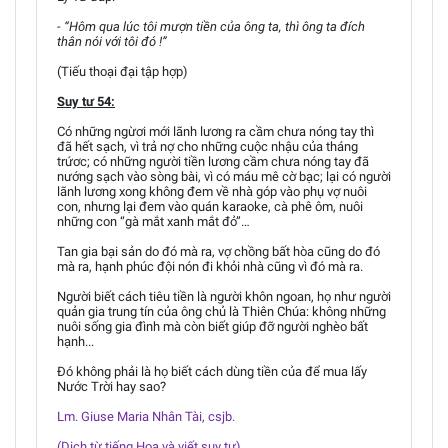
- “Hôm qua lúc tôi mượn tiền của ông ta, thì ông ta đích
thân nói với tôi đó !”
(Tiếu thoại đại tập hợp)
Suy tư 54:
Có những ngừơi mới lãnh lương ra cầm chưa nóng tay thì
đã hết sạch, vì trả nợ cho những cuộc nhậu của tháng
trứơc; có những người tiền lương cầm chưa nóng tay đã
nướng sạch vào sòng bài, vì có máu mê cờ bạc; lại có người
lãnh lương xong không đem về nhà góp vào phụ vợ nuôi
con, nhưng lại đem vào quán karaoke, cà phê ôm, nuôi
những con “gà mắt xanh mắt đỏ”…
Tan gia bại sản do đó mà ra, vợ chồng bất hòa cũng do đó
mà ra, hạnh phúc đội nón đi khỏi nhà cũng vì đó mà ra.
Người biết cách tiêu tiền là người khôn ngoan, họ như người
quản gia trung tín của ông chủ là Thiên Chúa: không những
nuôi sống gia đình mà còn biết giúp đỡ người nghèo bất
hạnh...
Đó không phải là họ biết cách dùng tiền của để mua lấy
Nước Trời hay sao?
Lm. Giuse Maria Nhân Tài, csjb.
(Dịch từ tiếng Hoa và viết suy tư)