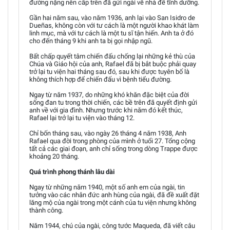
đường nặng nên cấp trên đã gửi ngài về nhà để tĩnh dưỡng.
Gần hai năm sau, vào năm 1936, anh lại vào San Isidro de
Dueñas, không còn với tư cách là một người khao khát làm
linh mục, mà với tư cách là một tu sĩ tận hiến. Anh ta ở đó
cho đến tháng 9 khi anh ta bị gọi nhập ngũ.
Bất chấp quyết tâm chiến đấu chống lại những kẻ thù của
Chúa và Giáo hội của anh, Rafael đã bị bắt buộc phải quay
trở lại tu viện hai tháng sau đó, sau khi được tuyên bố là
không thích hợp để chiến đấu vì bệnh tiểu đường.
Ngay từ năm 1937, do những khó khăn đặc biệt của đời
sống đan tu trong thời chiến, các bề trên đã quyết định gửi
anh về với gia đình. Nhưng trước khi năm đó kết thúc,
Rafael lại trở lại tu viện vào tháng 12.
Chỉ bốn tháng sau, vào ngày 26 tháng 4 năm 1938, Anh
Rafael qua đời trong phòng của mình ở tuổi 27. Tổng cộng
tất cả các giai đoạn, anh chỉ sống trong dòng Trappe được
khoảng 20 tháng.
Quá trình phong thánh lâu dài
Ngay từ những năm 1940, một số anh em của ngài, tin
tưởng vào các nhân đức anh hùng của ngài, đã đề xuất đặt
lăng mộ của ngài trong một cánh của tu viện nhưng không
thành công.
Năm 1944, chú của ngài, công tước Maqueda, đã viết câu