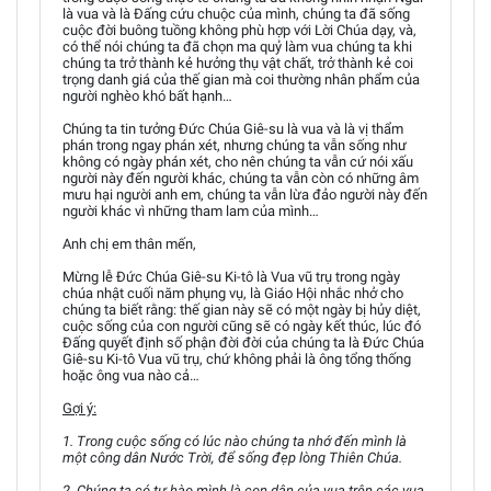
là vua và là Đấng cứu chuộc của mình, chúng ta đã sống
cuộc đời buông tuồng không phù hợp với Lời Chúa dạy, và,
có thể nói chúng ta đã chọn ma quỷ làm vua chúng ta khi
chúng ta trở thành kẻ hưởng thụ vật chất, trở thành kẻ coi
trọng danh giá của thế gian mà coi thường nhân phẩm của
người nghèo khó bất hạnh…
Chúng ta tin tưởng Đức Chúa Giê-su là vua và là vị thẩm
phán trong ngay phán xét, nhưng chúng ta vẫn sống như
không có ngày phán xét, cho nên chúng ta vẫn cứ nói xấu
người này đến người khác, chúng ta vẫn còn có những âm
mưu hại người anh em, chúng ta vẫn lừa đảo người này đến
người khác vì những tham lam của mình…
Anh chị em thân mến,
Mừng lễ Đức Chúa Giê-su Ki-tô là Vua vũ trụ trong ngày
chúa nhật cuối năm phụng vụ, là Giáo Hội nhắc nhở cho
chúng ta biết rằng: thế gian này sẽ có một ngày bị hủy diệt,
cuộc sống của con người cũng sẽ có ngày kết thúc, lúc đó
Đấng quyết định số phận đời đời của chúng ta là Đức Chúa
Giê-su Ki-tô Vua vũ trụ, chứ không phải là ông tổng thống
hoặc ông vua nào cả…
Gợi ý:
1. Trong cuộc sống có lúc nào chúng ta nhớ đến mình là
một công dân Nước Trời, để sống đẹp lòng Thiên Chúa.
2. Chúng ta có tự hào mình là con dân của vua trên các vua,