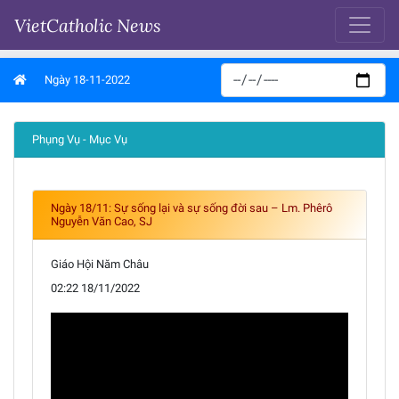
VietCatholic News
Ngày 18-11-2022
Phụng Vụ - Mục Vụ
Ngày 18/11: Sự sống lại và sự sống đời sau – Lm. Phêrô
Nguyễn Văn Cao, SJ
Giáo Hội Năm Châu
02:22 18/11/2022