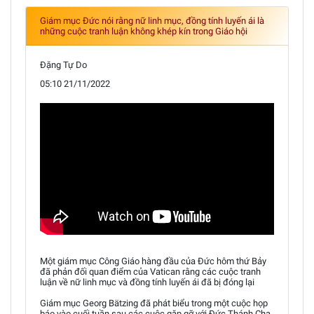
Giám mục Đức nói rằng nữ linh mục, đồng tính luyến ái là
những cuộc tranh luận không khép kín trong Giáo hội
Đặng Tự Do
05:10 21/11/2022
Một giám mục Công Giáo hàng đầu của Đức hôm thứ Bảy
đã phản đối quan điểm của Vatican rằng các cuộc tranh
luận về nữ linh mục và đồng tính luyến ái đã bị đóng lại
Giám mục Georg Bätzing đã phát biểu trong một cuộc họp
báo vào cuối tuần sau các cuộc gặp gỡ với Đức Thánh Cha