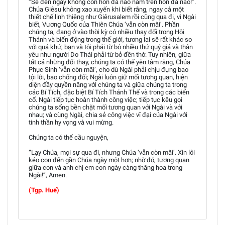
“Sẽ đến ngày không còn hòn đá nào nằm trên hòn đá nào!”.
Chúa Giêsu không xao xuyến khi biết rằng, ngay cả một
thiết chế linh thiêng như Giêrusalem rồi cũng qua đi, vì Ngài
biết, Vương Quốc của Thiên Chúa ‘vẫn còn mãi’. Phần
chúng ta, đang ở vào thời kỳ có nhiều thay đổi trong Hội
Thánh và biến động trong thế giới, tương lai sẽ rất khác so
với quá khứ, bạn và tôi phải từ bỏ nhiều thứ quý giá và thân
yêu như người Do Thái phải từ bỏ đền thờ. Tuy nhiên, giữa
tất cả những đổi thay, chúng ta có thể yên tâm rằng, Chúa
Phục Sinh ‘vẫn còn mãi’, cho dù Ngài phải chịu đựng bao
tội lỗi, bao chống đối; Ngài luôn giữ mối tương quan, hiện
diện đầy quyền năng với chúng ta và giữa chúng ta trong
các Bí Tích, đặc biệt Bí Tích Thánh Thể và trong các biến
cố. Ngài tiếp tục hoàn thành công việc; tiếp tục kêu gọi
chúng ta sống bền chặt mối tương quan với Ngài và với
nhau; và cùng Ngài, chia sẻ công việc vĩ đại của Ngài với
tinh thần hy vọng và vui mừng.
Chúng ta có thể cầu nguyện,
“Lạy Chúa, mọi sự qua đi, nhưng Chúa ‘vẫn còn mãi’. Xin lôi
kéo con đến gần Chúa ngày một hơn; nhờ đó, tương quan
giữa con và anh chị em con ngày càng thăng hoa trong
Ngài!”, Amen.
(Tgp. Huế)