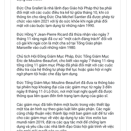
Đức Cha Grallet là nhà lãnh đạo Giáo hội Pháp thứ ba phải
đối mặt với các cuộc điều tra kể từ giữa tháng 10, khi có
thông tin cho rằng Đức Cha Michel Santier đã được phép từ
chức vào năm 2021 với lý do sức khỏe khi ngài phải đối
mặt với cáo buộc lạm dụng từ những năm 1990.
Đức Hồng Y Jean-Pierre Ricard đã thừa nhận vào ngày 7
tháng 11 rằng ngài đã cư xử “một cách đáng trách” đối với
cô gái khi ngài còn là một cha sở tại Tổng Giáo phận
Marseille vào cuối những năm 1980.
Chủ tịch Hội Đồng Giám Mục Pháp, Đức Tổng Giám Mục
Éric de Moulins-Beaufort, cho biết vào ngày 7 tháng 11 rằng
tổng cộng 11 giám mục Pháp đã phải đối mặt với các cuộc
điều tra của hệ thống tư pháp thế tục hoặc giáo hội vì nghi
ngờ phạm tội hoặc che đậy lạm dụng.
Đức Tổng Giám Mục Moulins-Beaufort đã đưa ra thông báo
tại phiên họp khoáng đại của các giám mục từ ngày 3 đến
ngày 8 tháng 11 ở Lộ Đức, nơi một loạt nghị quyết đã được
thông qua liên quan đến tình trạng lạm dụng của giáo sĩ.
Các giám mục đã tiến thêm một bước trong việc thiết lập
một tòa án hình sự theo giáo luật liên giáo phận. Các ngài
cũng chấp thuận việc thành lập một ban giám sát để tư vấn
cho các giám mục về việc áp dụng tự sắc Vos estis lux
mundi năm 2019, đặt ra các quy tắc mới để chống lạm
dụng và yêu cầu các nhà lãnh đạo Giáo hội giải trình về việc
các ngài giải quyết các vụ việc.