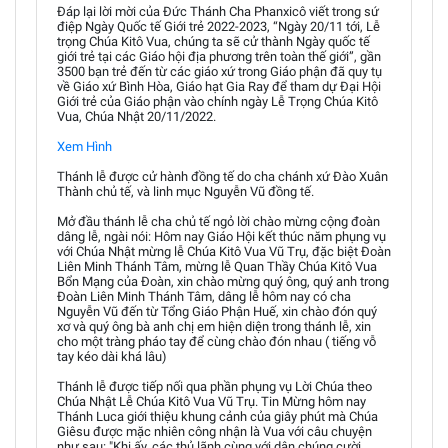
Đáp lại lời mời của Đức Thánh Cha Phanxicô viết trong sứ
điệp Ngày Quốc tế Giới trẻ 2022-2023, “Ngày 20/11 tới, Lễ
trọng Chúa Kitô Vua, chúng ta sẽ cử thành Ngày quốc tế
giới trẻ tại các Giáo hội địa phương trên toàn thế giới”, gần
3500 bạn trẻ đến từ các giáo xứ trong Giáo phận đã quy tụ
về Giáo xứ Bình Hòa, Giáo hạt Gia Ray để tham dự Đại Hội
Giới trẻ của Giáo phận vào chính ngày Lễ Trọng Chúa Kitô
Vua, Chúa Nhật 20/11/2022.
Xem Hình
Thánh lễ được cử hành đồng tế do cha chánh xứ Đào Xuân
Thành chủ tế, và linh mục Nguyễn Vũ đồng tế.
Mở đầu thánh lễ cha chủ tế ngỏ lời chào mừng cộng đoàn
dâng lễ, ngài nói: Hôm nay Giáo Hội kết thúc năm phụng vụ
với Chúa Nhật mừng lễ Chúa Kitô Vua Vũ Trụ, đặc biệt Đoàn
Liên Minh Thánh Tâm, mừng lễ Quan Thầy Chúa Kitô Vua
Bổn Mạng của Đoàn, xin chào mừng quý ông, quý anh trong
Đoàn Liên Minh Thánh Tâm, dâng lễ hôm nay có cha
Nguyễn Vũ đến từ Tổng Giáo Phận Huế, xin chào đón quý
xơ và quý ông bà anh chị em hiện diện trong thánh lễ, xin
cho một tràng pháo tay để cùng chào đón nhau ( tiếng vỗ
tay kéo dài khá lâu)
Thánh lễ được tiếp nối qua phần phụng vụ Lời Chúa theo
Chúa Nhật Lễ Chúa Kitô Vua Vũ Trụ. Tin Mừng hôm nay
Thánh Luca giới thiệu khung cảnh của giây phút mà Chúa
Giêsu được mặc nhiên công nhận là Vua với câu chuyện
như sau: "Khi ấy, các thủ lãnh cùng với dân chúng cười