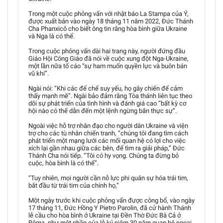
Trong một cuộc phỏng vấn với nhật báo La Stampa của Ý,
được xuất bản vào ngày 18 tháng 11 năm 2022, Đức Thánh
Cha Phanxicô cho biết ông tin rằng hòa bình giữa Ukraine
và Nga là có thể.
Trong cuộc phỏng vấn dài hai trang này, người đứng đầu
Giáo Hội Công Giáo đã nói về cuộc xung đột Nga-Ukraine,
một lần nữa tố cáo “sự ham muốn quyền lực và buôn bán
vũ khí”.
Ngài nói: “Khi các đế chế suy yếu, họ gây chiến để cảm
thấy mạnh mẽ”. Ngài bảo đảm rằng Tòa thánh liên tục theo
dõi sự phát triển của tình hình và đánh giá cao “bất kỳ cơ
hội nào có thể dẫn đến một lệnh ngừng bắn thực sự”.
Ngoài việc hỗ trợ nhân đạo cho người dân Ukraine và viện
trợ cho các tù nhân chiến tranh, “chúng tôi đang tìm cách
phát triển một mạng lưới các mối quan hệ có lợi cho việc
xích lại gần nhau giữa các bên, để tìm ra giải pháp,” Đức
Thánh Cha nói tiếp. “Tôi có hy vọng. Chúng ta đừng bỏ
cuộc, hòa bình là có thể”.
“Tuy nhiên, mọi người cần nỗ lực phi quân sự hóa trái tim,
bắt đầu từ trái tim của chính họ,”
Một ngày trước khi cuộc phỏng vấn được công bố, vào ngày
17 tháng 11, Đức Hồng Y Pietro Parolin, đã cử hành Thánh
lễ cầu cho hòa bình ở Ukraine tại Đền Thờ Đức Bà Cả ở
Rôma, như một phần của lễ kỷ niệm 30 năm quan hệ ngoại