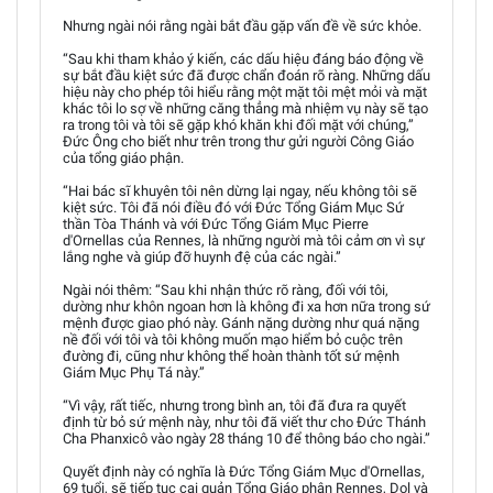
Nhưng ngài nói rằng ngài bắt đầu gặp vấn đề về sức khỏe.
“Sau khi tham khảo ý kiến, các dấu hiệu đáng báo động về
sự bắt đầu kiệt sức đã được chẩn đoán rõ ràng. Những dấu
hiệu này cho phép tôi hiểu rằng một mặt tôi mệt mỏi và mặt
khác tôi lo sợ về những căng thẳng mà nhiệm vụ này sẽ tạo
ra trong tôi và tôi sẽ gặp khó khăn khi đối mặt với chúng,”
Đức Ông cho biết như trên trong thư gửi người Công Giáo
của tổng giáo phận.
“Hai bác sĩ khuyên tôi nên dừng lại ngay, nếu không tôi sẽ
kiệt sức. Tôi đã nói điều đó với Đức Tổng Giám Mục Sứ
thần Tòa Thánh và với Đức Tổng Giám Mục Pierre
d'Ornellas của Rennes, là những người mà tôi cảm ơn vì sự
lắng nghe và giúp đỡ huynh đệ của các ngài.”
Ngài nói thêm: “Sau khi nhận thức rõ ràng, đối với tôi,
dường như khôn ngoan hơn là không đi xa hơn nữa trong sứ
mệnh được giao phó này. Gánh nặng dường như quá nặng
nề đối với tôi và tôi không muốn mạo hiểm bỏ cuộc trên
đường đi, cũng như không thể hoàn thành tốt sứ mệnh
Giám Mục Phụ Tá này.”
“Vì vậy, rất tiếc, nhưng trong bình an, tôi đã đưa ra quyết
định từ bỏ sứ mệnh này, như tôi đã viết thư cho Đức Thánh
Cha Phanxicô vào ngày 28 tháng 10 để thông báo cho ngài.”
Quyết định này có nghĩa là Đức Tổng Giám Mục d'Ornellas,
69 tuổi, sẽ tiếp tục cai quản Tổng Giáo phận Rennes, Dol và