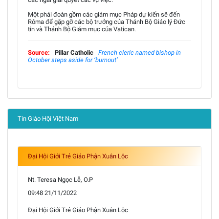
Một phái đoàn gồm các giám mục Pháp dự kiến sẽ đến
Rôma để gặp gỡ các bộ trưởng của Thánh Bộ Giáo lý Đức
tin và Thánh Bộ Giám mục của Vatican.
Source:
Pillar Catholic
French cleric named bishop in
October steps aside for ‘burnout’
Tin Giáo Hội Việt Nam
Đại Hội Giới Trẻ Giáo Phận Xuân Lộc
Nt. Teresa Ngọc Lễ, O.P
09:48 21/11/2022
Đại Hội Giới Trẻ Giáo Phận Xuân Lộc