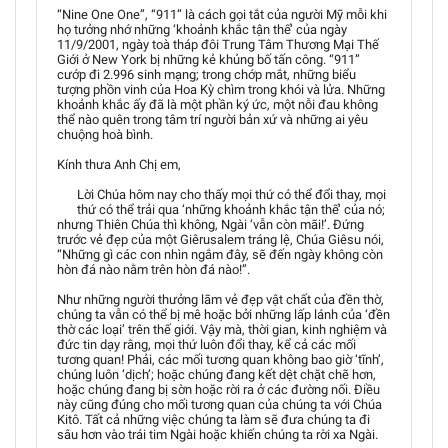
“Nine One One”, “911” là cách gọi tắt của người Mỹ mỗi khi
họ tưởng nhớ những ‘khoảnh khắc tận thế’ của ngày
11/9/2001, ngày toà tháp đôi Trung Tâm Thương Mại Thế
Giới ở New York bị những kẻ khủng bố tấn công. “911”
cướp đi 2.996 sinh mạng; trong chớp mắt, những biểu
tượng phồn vinh của Hoa Kỳ chìm trong khói và lửa. Những
khoảnh khắc ấy đã là một phần ký ức, một nỗi đau không
thể nào quên trong tâm trí người bản xứ và những ai yêu
chuộng hoà bình.
Kính thưa Anh Chị em,
Lời Chúa hôm nay cho thấy mọi thứ có thể đổi thay, mọi
thứ có thể trải qua ‘những khoảnh khắc tận thế’ của nó;
nhưng Thiên Chúa thì không, Ngài ‘vẫn còn mãi!’. Đứng
trước vẻ đẹp của một Giêrusalem tráng lệ, Chúa Giêsu nói,
“Những gì các con nhìn ngắm đây, sẽ đến ngày không còn
hòn đá nào nằm trên hòn đá nào!”.
Như những người thưởng lãm vẻ đẹp vật chất của đền thờ,
chúng ta vẫn có thể bị mê hoặc bởi những lấp lánh của ‘đền
thờ các loại’ trên thế giới. Vậy mà, thời gian, kinh nghiệm và
đức tin dạy rằng, mọi thứ luôn đổi thay, kể cả các mối
tương quan! Phải, các mối tương quan không bao giờ ‘tĩnh’,
chúng luôn ‘dịch’; hoặc chúng đang kết dệt chặt chẽ hơn,
hoặc chúng đang bị sờn hoặc rời ra ở các đường nối. Điều
này cũng đúng cho mối tương quan của chúng ta với Chúa
Kitô. Tất cả những việc chúng ta làm sẽ đưa chúng ta đi
sâu hơn vào trái tim Ngài hoặc khiến chúng ta rời xa Ngài.