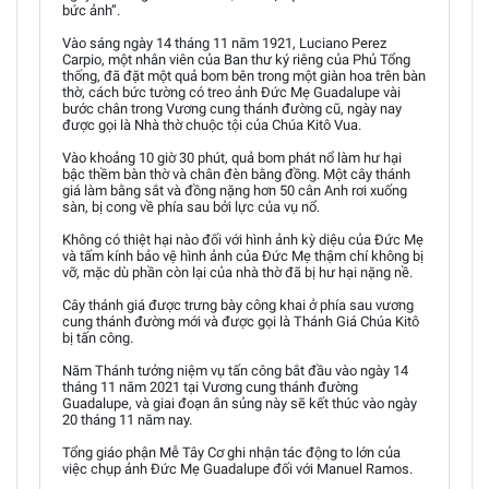
bức ảnh”.
Vào sáng ngày 14 tháng 11 năm 1921, Luciano Perez
Carpio, một nhân viên của Ban thư ký riêng của Phủ Tổng
thống, đã đặt một quả bom bên trong một giàn hoa trên bàn
thờ, cách bức tường có treo ảnh Đức Mẹ Guadalupe vài
bước chân trong Vương cung thánh đường cũ, ngày nay
được gọi là Nhà thờ chuộc tội của Chúa Kitô Vua.
Vào khoảng 10 giờ 30 phút, quả bom phát nổ làm hư hại
bậc thềm bàn thờ và chân đèn bằng đồng. Một cây thánh
giá làm bằng sắt và đồng nặng hơn 50 cân Anh rơi xuống
sàn, bị cong về phía sau bởi lực của vụ nổ.
Không có thiệt hại nào đối với hình ảnh kỳ diệu của Đức Mẹ
và tấm kính bảo vệ hình ảnh của Đức Mẹ thậm chí không bị
vỡ, mặc dù phần còn lại của nhà thờ đã bị hư hại nặng nề.
Cây thánh giá được trưng bày công khai ở phía sau vương
cung thánh đường mới và được gọi là Thánh Giá Chúa Kitô
bị tấn công.
Năm Thánh tưởng niệm vụ tấn công bắt đầu vào ngày 14
tháng 11 năm 2021 tại Vương cung thánh đường
Guadalupe, và giai đoạn ân sủng này sẽ kết thúc vào ngày
20 tháng 11 năm nay.
Tổng giáo phận Mễ Tây Cơ ghi nhận tác động to lớn của
việc chụp ảnh Đức Mẹ Guadalupe đối với Manuel Ramos.