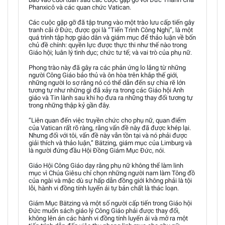
Phanxicô và các quan chức Vatican.
Các cuộc gặp gỡ đã tập trung vào một trào lưu cấp tiến gây
tranh cãi ở Đức, được gọi là “Tiến Trình Công Nghị”, là một
quá trình tập hợp giáo dân và giám mục để thảo luận về bốn
chủ đề chính: quyền lực được thực thi như thế nào trong
Giáo hội; luân lý tình dục; chức tư tế; và vai trò của phụ nữ.
Phong trào này đã gây ra các phản ứng lo lắng từ những
người Công Giáo bảo thủ và ôn hòa trên khắp thế giới,
những người lo sợ rằng nó có thể dẫn đến sự chia rẽ lớn
tương tự như những gì đã xảy ra trong các Giáo hội Anh
giáo và Tin lành sau khi họ đưa ra những thay đổi tương tự
trong những thập kỷ gần đây.
“Liên quan đến việc truyền chức cho phụ nữ, quan điểm
của Vatican rất rõ ràng, rằng vấn đề này đã được khép lại.
Nhưng đối với tôi, vấn đề này vẫn tồn tại và nó phải được
giải thích và thảo luận,” Bätzing, giám mục của Limburg và
là người đứng đầu Hội Đồng Giám Mục Đức, nói.
Giáo Hội Công Giáo dạy rằng phụ nữ không thể làm linh
mục vì Chúa Giêsu chỉ chọn những người nam làm Tông đồ
của ngài và mặc dù sự hấp dẫn đồng giới không phải là tội
lỗi, hành vi đồng tính luyến ái tự bản chất là thác loạn.
Giám Mục Bätzing và một số người cấp tiến trong Giáo hội
Đức muốn sách giáo lý Công Giáo phải được thay đổi,
không lên án các hành vi đồng tính luyến ái và mở ra một