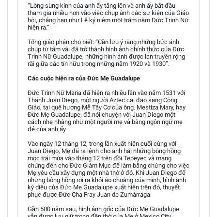
“Lòng sùng kính của anh ấy tăng lên và anh ấy bắt đầu
tham gia nhiều hơn vào việc chụp ảnh các sự kiện của Giáo
hội, chẳng hạn như Lễ kỷ niệm một trăm năm Đức Trinh Nữ
hiện ra.”
Tổng giáo phận cho biết: “Cần lưu ý rằng những bức ảnh
chụp từ tấm vải đã trở thành hình ảnh chính thức của Đức
Trinh Nữ Guadalupe, những hình ảnh được lan truyền rộng
rãi giữa các tín hữu trong những năm 1920 và 1930”.
Các cuộc hiện ra của Đức Mẹ Guadalupe
Đức Trinh Nữ Maria đã hiện ra nhiều lần vào năm 1531 với
Thánh Juan Diego, một người Aztec cải đạo sang Công
Giáo, tại quê hương Mễ Tây Cơ của ông. Mestiza Mary, hay
Đức Mẹ Guadalupe, đã nói chuyện với Juan Diego một
cách nhẹ nhàng như một người mẹ và bằng ngôn ngữ mẹ
đẻ của anh ấy.
Vào ngày 12 tháng 12, trong lần xuất hiện cuối cùng với
Juan Diego, Mẹ đã ra lệnh cho anh hái những bông hồng
mọc trái mùa vào tháng 12 trên đồi Tepeyec và mang
chúng đến cho Đức Giám Mục để làm bằng chứng cho việc
Mẹ yêu cầu xây dựng một nhà thờ ở đó. Khi Juan Diego để
những bông hồng rơi ra khỏi áo choàng của mình, hình ảnh
kỳ diệu của Đức Mẹ Guadalupe xuất hiện trên đó, thuyết
phục được Đức Cha Fray Juan de Zumárraga.
Gần 500 năm sau, hình ảnh gốc của Đức Mẹ Guadalupe
vẫn được lưu giữ trong đền thờ của Mẹ ở Mexico City.