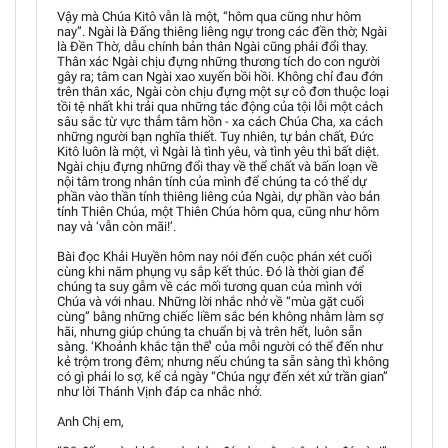
Vậy mà Chúa Kitô vẫn là một, “hôm qua cũng như hôm
nay”. Ngài là Đấng thiêng liêng ngự trong các đền thờ; Ngài
là Đền Thờ, dẫu chính bản thân Ngài cũng phải đổi thay.
Thân xác Ngài chịu đựng những thương tích do con người
gây ra; tâm can Ngài xao xuyến bồi hồi. Không chỉ đau đớn
trên thân xác, Ngài còn chịu đựng một sự cô đơn thuộc loại
tồi tệ nhất khi trải qua những tác động của tội lỗi một cách
sâu sắc từ vực thẳm tâm hồn - xa cách Chúa Cha, xa cách
những người bạn nghĩa thiết. Tuy nhiên, tự bản chất, Đức
Kitô luôn là một, vì Ngài là tình yêu, và tình yêu thì bất diệt.
Ngài chịu đựng những đổi thay về thể chất và bấn loạn về
nội tâm trong nhân tính của mình để chúng ta có thể dự
phần vào thần tính thiêng liêng của Ngài, dự phần vào bản
tính Thiên Chúa, một Thiên Chúa hôm qua, cũng như hôm
nay và ‘vẫn còn mãi!’.
Bài đọc Khải Huyền hôm nay nói đến cuộc phán xét cuối
cùng khi năm phụng vụ sắp kết thúc. Đó là thời gian để
chúng ta suy gẫm về các mối tương quan của mình với
Chúa và với nhau. Những lời nhắc nhở về “mùa gặt cuối
cùng” bằng những chiếc liềm sắc bén không nhằm làm sợ
hãi, nhưng giúp chúng ta chuẩn bị và trên hết, luôn sẵn
sàng. ‘Khoảnh khắc tận thế’ của mỗi người có thể đến như
kẻ trộm trong đêm; nhưng nếu chúng ta sẵn sàng thì không
có gì phải lo sợ, kể cả ngày “Chúa ngự đến xét xử trần gian”
như lời Thánh Vịnh đáp ca nhắc nhở.
Anh Chị em,