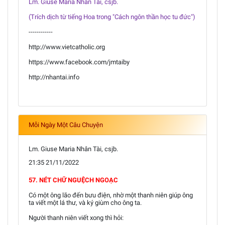
Lm. Giuse Maria Nhân Tài, csjb.
(Trích dịch từ tiếng Hoa trong "Cách ngôn thần học tu đức")
------------
http://www.vietcatholic.org
https://www.facebook.com/jmtaiby
http://nhantai.info
Mỗi Ngày Một Câu Chuyện
Lm. Giuse Maria Nhân Tài, csjb.
21:35 21/11/2022
57. NÉT CHỮ NGUỆCH NGOẠC
Có một ông lão đến bưu điện, nhờ một thanh niên giúp ông
ta viết một lá thư, và ký giùm cho ông ta.
Người thanh niên viết xong thì hỏi: