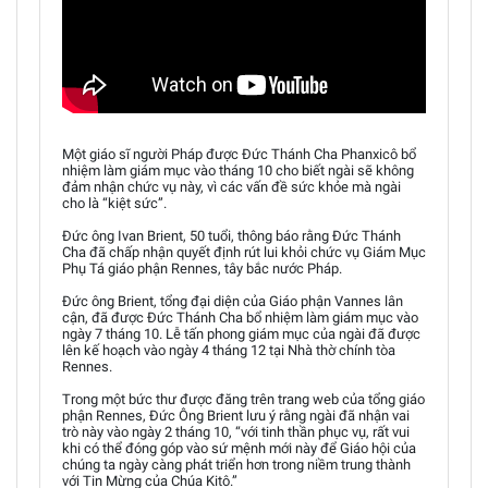
Một giáo sĩ người Pháp được Đức Thánh Cha Phanxicô bổ
nhiệm làm giám mục vào tháng 10 cho biết ngài sẽ không
đảm nhận chức vụ này, vì các vấn đề sức khỏe mà ngài
cho là “kiệt sức”.
Đức ông Ivan Brient, 50 tuổi, thông báo rằng Đức Thánh
Cha đã chấp nhận quyết định rút lui khỏi chức vụ Giám Mục
Phụ Tá giáo phận Rennes, tây bắc nước Pháp.
Đức ông Brient, tổng đại diện của Giáo phận Vannes lân
cận, đã được Đức Thánh Cha bổ nhiệm làm giám mục vào
ngày 7 tháng 10. Lễ tấn phong giám mục của ngài đã được
lên kế hoạch vào ngày 4 tháng 12 tại Nhà thờ chính tòa
Rennes.
Trong một bức thư được đăng trên trang web của tổng giáo
phận Rennes, Đức Ông Brient lưu ý rằng ngài đã nhận vai
trò này vào ngày 2 tháng 10, “với tinh thần phục vụ, rất vui
khi có thể đóng góp vào sứ mệnh mới này để Giáo hội của
chúng ta ngày càng phát triển hơn trong niềm trung thành
với Tin Mừng của Chúa Kitô.”