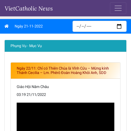
VietCatholic News
Ngày 21-11-2022
Phụng Vụ - Mục Vụ
Ngày 22/11: Chỉ có Thiên Chúa là Vĩnh Cửu – Mừng kính
Thánh Cecilia – Lm. Phêrô Đoàn Hoàng Khôi Anh, SDD
Giáo Hội Năm Châu
03:19 21/11/2022