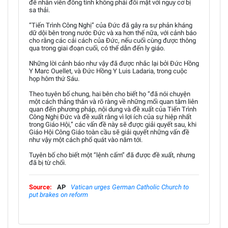
để nhân viên đồng tính không phải đối mặt với nguy cơ bị
sa thải.
“Tiến Trình Công Nghị” của Đức đã gây ra sự phản kháng
dữ dội bên trong nước Đức và xa hơn thế nữa, với cảnh báo
cho rằng các cải cách của Đức, nếu cuối cùng được thông
qua trong giai đoạn cuối, có thể dẫn đến ly giáo.
Những lời cảnh báo như vậy đã được nhắc lại bởi Đức Hồng
Y Marc Ouellet, và Đức Hồng Y Luis Ladaria, trong cuộc
họp hôm thứ Sáu.
Theo tuyên bố chung, hai bên cho biết họ “đã nói chuyện
một cách thẳng thắn và rõ ràng về những mối quan tâm liên
quan đến phương pháp, nội dung và đề xuất của Tiến Trình
Công Nghị Đức và đề xuất rằng vì lợi ích của sự hiệp nhất
trong Giáo Hội,” các vấn đề này sẽ được giải quyết sau, khi
Giáo Hội Công Giáo toàn cầu sẽ giải quyết những vấn đề
như vậy một cách phổ quát vào năm tới.
Tuyên bố cho biết một “lệnh cấm” đã được đề xuất, nhưng
đã bị từ chối.
Source:
AP
Vatican urges German Catholic Church to
put brakes on reform