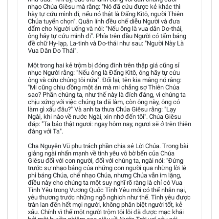
nhạo Chúa Giêsu mà rằng: "Nó đã cứu được kẻ khác thì
hãy tự cứu mình đi, nếu nó thật là Ðấng Kitô, người Thiên
Chúa tuyển chọn". Quân lính đều chế diễu Người và đưa
dấm cho Người uống và nói: "Nếu ông là vua dân Do-thái,
ông hãy tự cứu mình đi". Phía trên đầu Người có tấm bảng
đề chữ Hy-lạp, La-tinh và Do-thái như sau: "Người Này Là
Vua Dân Do Thái".
Một trong hai kẻ trộm bị đóng đinh trên thập giá cũng sỉ
nhục Người rằng: "Nếu ông là Ðấng Kitô, ông hãy tự cứu
ông và cứu chúng tôi nữa". Ðối lại, tên kia mắng nó rằng:
"Mi cũng chịu đồng một án mà mi chẳng sợ Thiên Chúa
sao? Phần chúng ta, như thế này là đích đáng, vì chúng ta
chịu xứng với việc chúng ta đã làm, còn ông này, ông có
làm gì xấu đâu?" Và anh ta thưa Chúa Giêsu rằng: "Lạy
Ngài, khi nào về nước Ngài, xin nhớ đến tôi". Chúa Giêsu
đáp: "Ta bảo thật ngươi: ngay hôm nay, ngươi sẽ ở trên thiên
đàng với Ta".
Cha Nguyễn Vũ phu trách phần chia sẻ Lời Chúa. Trong bài
giảng ngài nhấn mạnh về tình yêu vô bờ bến của Chúa
Giêsu đối với con người, đối với chúng ta, ngài nói: "Đứng
trước sự nhạo báng của những con người qua những lời lẻ
phỉ báng Chúa, chế nhạo Chúa, nhưng Chúa vẫn im lặng,
điều này cho chúng ta một suy nghĩ rõ ràng là chỉ có Vua
Tình Yêu trong Vương Quốc Tình Yêu mới có thể nhẫn nại,
yêu thương trước những ngỗ nghịch như thế. Tình yêu được
tràn lan đến hết mọi người, không phân biệt người tốt, kẻ
xấu. Chính vì thế một người trộm tội lỗi đã được mạc khải