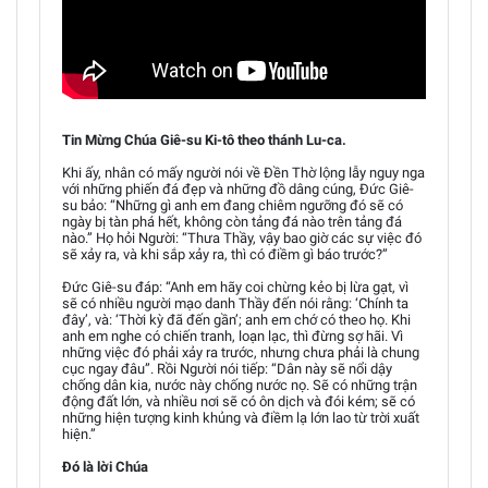
Tin Mừng Chúa Giê-su Ki-tô theo thánh Lu-ca.
Khi ấy, nhân có mấy người nói về Đền Thờ lộng lẫy nguy nga
với những phiến đá đẹp và những đồ dâng cúng, Đức Giê-
su bảo: “Những gì anh em đang chiêm ngưỡng đó sẽ có
ngày bị tàn phá hết, không còn tảng đá nào trên tảng đá
nào.” Họ hỏi Người: “Thưa Thầy, vậy bao giờ các sự việc đó
sẽ xảy ra, và khi sắp xảy ra, thì có điềm gì báo trước?”
Đức Giê-su đáp: “Anh em hãy coi chừng kẻo bị lừa gạt, vì
sẽ có nhiều người mạo danh Thầy đến nói rằng: ‘Chính ta
đây’, và: ‘Thời kỳ đã đến gần’; anh em chớ có theo họ. Khi
anh em nghe có chiến tranh, loạn lạc, thì đừng sợ hãi. Vì
những việc đó phải xảy ra trước, nhưng chưa phải là chung
cục ngay đâu”. Rồi Người nói tiếp: “Dân này sẽ nổi dậy
chống dân kia, nước này chống nước nọ. Sẽ có những trận
động đất lớn, và nhiều nơi sẽ có ôn dịch và đói kém; sẽ có
những hiện tượng kinh khủng và điềm lạ lớn lao từ trời xuất
hiện.”
Đó là lời Chúa