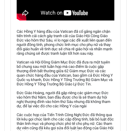
Các Hồng Y hàng đầu của Vatican đã cố gắng ngăn chặn
tiến trình cải cách gây tranh cãi của Giáo Hội Công Giáo
Đức vào hôm thứ Sáu, vì lo ngại các đề xuất liên quan đến
người đồng tính, phong chức linh mục cho phụ nữ và thay
đổi giáo huấn về tình dục sẽ chia rẽ giáo hội và nhấn mạnh
rằng chúng sẽ được tranh luận tốt hơn sau này.
Vatican và Hội Đồng Giám Mục Đức đã đưa ra một tuyên
bố chung sau một tuần họp mà cao điểm là cuộc gặp
thượng đỉnh bất thường giữa 62 Giám mục Đức và các
quan chức hàng đầu của Vatican, bao gồm cả Đức Hồng Y
Quốc vụ khanh, Đức Hồng Y Tổng Trưởng Bộ Giám Mục và
Đức Hồng Y Tổng Trưởng Bộ Giáo Lý Đức Tin.
Đức Giáo Hoàng, người đã gặp riêng các giám mục Đức
vào hôm thứ Năm, ban đầu được cho là sẽ tham dự hội
nghị thượng đỉnh vào hôm thứ Sáu nhưng đã không tham
dự, để lại việc đó cho các Hồng Y của ngài
Các cuộc họp của Tiến Trình Công Nghị Đức đã thông qua
lời kêu gọi chúc lành cho các cặp đồng tính, bãi bỏ luật độc
thân linh mục và phong chức phó tế cho phụ nữ. Các tham
dự viên cũng đã kêu gọi sửa đổi luật lao động của Giáo Hội