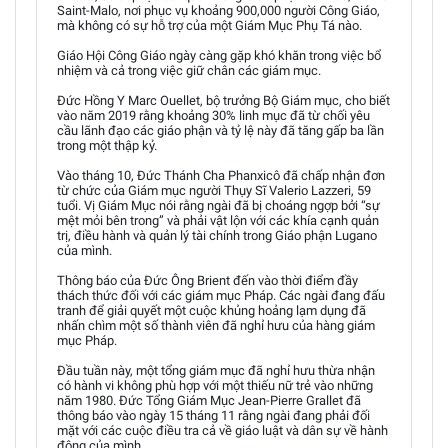
Saint-Malo, nơi phục vụ khoảng 900,000 người Công Giáo,
mà không có sự hỗ trợ của một Giám Mục Phụ Tá nào.
Giáo Hội Công Giáo ngày càng gặp khó khăn trong việc bổ
nhiệm và cả trong việc giữ chân các giám mục.
Đức Hồng Y Marc Ouellet, bộ trưởng Bộ Giám mục, cho biết
vào năm 2019 rằng khoảng 30% linh mục đã từ chối yêu
cầu lãnh đạo các giáo phận và tỷ lệ này đã tăng gấp ba lần
trong một thập kỷ.
Vào tháng 10, Đức Thánh Cha Phanxicô đã chấp nhận đơn
từ chức của Giám mục người Thụy Sĩ Valerio Lazzeri, 59
tuổi. Vị Giám Mục nói rằng ngài đã bị choáng ngợp bởi “sự
mệt mỏi bên trong” và phải vật lộn với các khía cạnh quản
trị, điều hành và quản lý tài chính trong Giáo phận Lugano
của mình.
Thông báo của Đức Ông Brient đến vào thời điểm đầy
thách thức đối với các giám mục Pháp. Các ngài đang đấu
tranh để giải quyết một cuộc khủng hoảng lạm dụng đã
nhấn chìm một số thành viên đã nghỉ hưu của hàng giám
mục Pháp.
Đầu tuần này, một tổng giám mục đã nghỉ hưu thừa nhận
có hành vi không phù hợp với một thiếu nữ trẻ vào những
năm 1980. Đức Tổng Giám Mục Jean-Pierre Grallet đã
thông báo vào ngày 15 tháng 11 rằng ngài đang phải đối
mặt với các cuộc điều tra cả về giáo luật và dân sự về hành
động của mình.