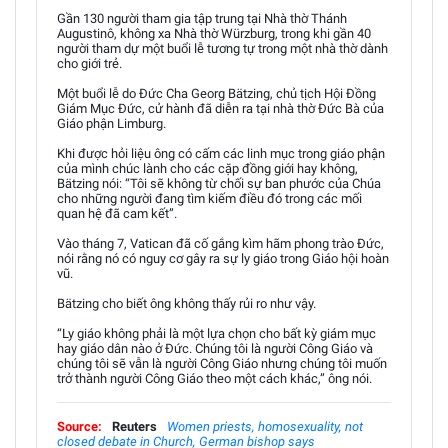
Gần 130 người tham gia tập trung tại Nhà thờ Thánh
Augustinô, không xa Nhà thờ Würzburg, trong khi gần 40
người tham dự một buổi lễ tương tự trong một nhà thờ dành
cho giới trẻ.
Một buổi lễ do Đức Cha Georg Bätzing, chủ tịch Hội Đồng
Giám Mục Đức, cử hành đã diễn ra tại nhà thờ Đức Bà của
Giáo phận Limburg.
Khi được hỏi liệu ông có cấm các linh mục trong giáo phận
của mình chúc lành cho các cặp đồng giới hay không,
Bätzing nói: “Tôi sẽ không từ chối sự ban phước của Chúa
cho những người đang tìm kiếm điều đó trong các mối
quan hệ đã cam kết”.
Vào tháng 7, Vatican đã cố gắng kìm hãm phong trào Đức,
nói rằng nó có nguy cơ gây ra sự ly giáo trong Giáo hội hoàn
vũ.
Bätzing cho biết ông không thấy rủi ro như vậy.
“Ly giáo không phải là một lựa chọn cho bất kỳ giám mục
hay giáo dân nào ở Đức. Chúng tôi là người Công Giáo và
chúng tôi sẽ vẫn là người Công Giáo nhưng chúng tôi muốn
trở thành người Công Giáo theo một cách khác,” ông nói.
Source:
Reuters
Women priests, homosexuality, not
closed debate in Church, German bishop says