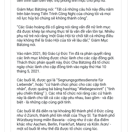
tiến trình dẫn đến việc thụ phong linh mục cho phụ nữ.
Giám Mục Bätzing nói: “Tất cả những câu hỏi này đều nằm
trên bàn trong Tiến Trình Công Nghị của chúng tôi và mọi
nỗ lực hủy bỏ chúng sẽ không thành công”.
“Các Giáo hoàng đã cố gắng nói rằng vấn đề nữ linh mục
đã được khép lại nhưng thực tế là vấn đề vẫn tồn tại. Nhiều
phụ nữ trẻ nói rằng 'một Giáo Hội từ chối tất cả những điều
này không thể là Giáo Hội của tôi về lâu dài',” Giám Mục
Bätzing nói.
Vào năm 2021, Bộ Giáo Lý Đức Tin đã ra phán quyết rằng
các linh mục không được chúc lành cho các cặp đồng giới.
Thách thức phán quyết này, Đức Cha Bätzing đã tổ chức
ngày chúc lành cho cặp đồng tính vào ngày thứ Hai 10
tháng 5, 2021.
Các buổi lễ, được gọi là “Segnungsgottesdienste für
Liebende”, hoặc “cử hành chúc phúc cho các cặp tình
nhân”, được quảng bá bằng hashtag “#liebegewinnt” ( “tình
yêu chiến thắng” ). Các nhà tổ chức nói rằng các cử hành
này là dành cho tất cả các cặp yêu nhau, bao gồm - và đặc
biệt - là những cặp cùng giới tính.
Các buổi lễ đã diễn ra tại khoảng 80 thành phố ở Đức cũng
như ở Zürich, thành phố lớn nhất của Thụy Sĩ. Tại thành phố
Würzburg trong miền Bavaria - cũng như ở các địa điểm
khác như Aachen, Berlin, Frankfurt, Mainz và Köln /kơn/ -
một số buổi lễ như thế đã được tổ chức cùng lúc.