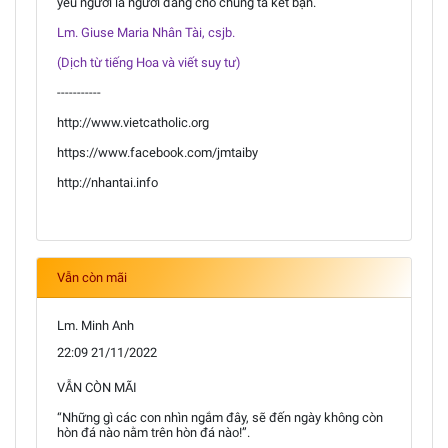
yêu người là người đáng cho chúng ta kết bạn.
Lm. Giuse Maria Nhân Tài, csjb.
(Dịch từ tiếng Hoa và viết suy tư)
-----------
http://www.vietcatholic.org
https://www.facebook.com/jmtaiby
http://nhantai.info
Vẫn còn mãi
Lm. Minh Anh
22:09 21/11/2022
VẪN CÒN MÃI
“Những gì các con nhìn ngắm đây, sẽ đến ngày không còn
hòn đá nào nằm trên hòn đá nào!”.