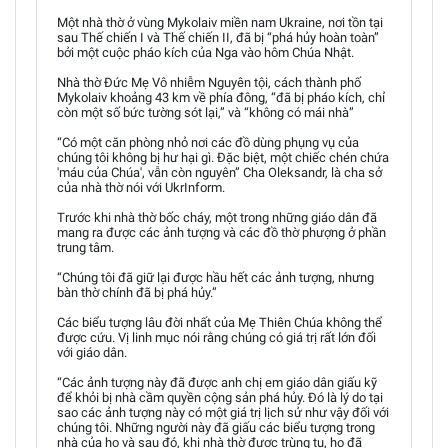
Một nhà thờ ở vùng Mykolaiv miền nam Ukraine, nơi tồn tại
sau Thế chiến I và Thế chiến II, đã bị “phá hủy hoàn toàn”
bởi một cuộc pháo kích của Nga vào hôm Chúa Nhật.
Nhà thờ Đức Mẹ Vô nhiễm Nguyên tội, cách thành phố
Mykolaiv khoảng 43 km về phía đông, “đã bị pháo kích, chỉ
còn một số bức tường sót lại,” và “không có mái nhà”
“Có một căn phòng nhỏ nơi các đồ dùng phụng vụ của
chúng tôi không bị hư hại gì. Đặc biệt, một chiếc chén chứa
'máu của Chúa', vẫn còn nguyên” Cha Oleksandr, là cha sở
của nhà thờ nói với UkrInform.
Trước khi nhà thờ bốc cháy, một trong những giáo dân đã
mang ra được các ảnh tượng và các đồ thờ phượng ở phần
trung tâm.
“Chúng tôi đã giữ lại được hầu hết các ảnh tượng, nhưng
bàn thờ chính đã bị phá hủy.”
Các biểu tượng lâu đời nhất của Mẹ Thiên Chúa không thể
được cứu. Vị linh mục nói rằng chúng có giá trị rất lớn đối
với giáo dân.
“Các ảnh tượng này đã được anh chị em giáo dân giấu kỹ
để khỏi bị nhà cầm quyền cộng sản phá hủy. Đó là lý do tại
sao các ảnh tượng này có một giá trị lịch sử như vậy đối với
chúng tôi. Những người này đã giấu các biểu tượng trong
nhà của họ và sau đó, khi nhà thờ được trùng tu, họ đã