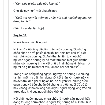
- “Còn việc gì cần giúp nữa không?”
Ông lão suy nghĩ một chút rồi nói:
- “Cuối thư xin viết thêm câu này: nét chữ nguệch ngoạc, xin
đừng trách !”
(Tiếu thoại đại tập hợp)
Suy tư 58:
Người ta nói: văn là người.
Nhìn chữ viết cũng biết tính cách của con người, nhưng
chắc chắc sẽ rất phiến diện khi nói nhìn nét chữ thì biết
toàn diện của con người. Anh thanh niên tuy nét chữ
nguệch ngoạc nhưng lại có một tâm hồn biết giúp đỡ tha
nhân, còn người già nhờ viết chữ thì lại không tế nhị cám ơn
người đã giúp mình viết thư, lại còn nói nét chữ xấu.
Trong cuộc sống hằng ngàycũng vậy, có những lúc chúng
ta nhìn mặt mà bắt hình dong, rồi kết thân với người này vì
họ đẹp trai đẹp gái, vì họ ăn nói có duyên.v.v…nhưng điều
quan trọng và tiêu chuẩn để chúng ta biết người đó có tốt
hay không là: họ có lòng bác ái yêu người động lòng trắc ẩn
trước đau khổ của người khác không?
Nét chữ nguệch ngoạc chưa chắc là người xấu, người thấy
đáng thương chưa chắc là người tốt, nhưng hễ ai kính Chúa