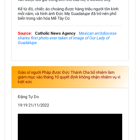
Kể từ đó, chiếc áo choàng được hàng triệu người tôn kính
mỗi năm, và hình ảnh Đức Mẹ Guadalupe đã trở nên phổ
biến trong văn hóa Mễ Tây Cơ.
Source:
Catholic News Agency
Mexican archdiocese
shares first photo ever taken of image of Our Lady of
Guadalupe
Giáo sĩ người Pháp được Đức Thánh Cha bổ nhiệm làm
giám mục vào tháng 10 quyết định không nhận nhiệm vụ vì
kiệt sức
Đặng Tự Do
19:19 21/11/2022