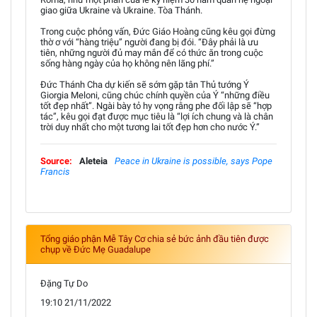
giao giữa Ukraine và Ukraine. Tòa Thánh.
Trong cuộc phỏng vấn, Đức Giáo Hoàng cũng kêu gọi đừng
thờ ơ với “hàng triệu” người đang bị đói. “Đây phải là ưu
tiên, những người đủ may mắn để có thức ăn trong cuộc
sống hàng ngày của họ không nên lãng phí.”
Đức Thánh Cha dự kiến sẽ sớm gặp tân Thủ tướng Ý
Giorgia Meloni, cũng chúc chính quyền của Ý “những điều
tốt đẹp nhất”. Ngài bày tỏ hy vọng rằng phe đối lập sẽ “hợp
tác”, kêu gọi đạt được mục tiêu là “lợi ích chung và là chân
trời duy nhất cho một tương lai tốt đẹp hơn cho nước Ý.”
Source:
Aleteia
Peace in Ukraine is possible, says Pope
Francis
Tổng giáo phận Mễ Tây Cơ chia sẻ bức ảnh đầu tiên được
chụp về Đức Mẹ Guadalupe
Đặng Tự Do
19:10 21/11/2022