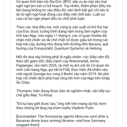
Cơ quan tình báo nội địa Đức (BfV) xếp vụ án này vào loại
nghi ngờ ám sát có kế hoạch. Tuy nhiên, thẩm phán điều tra
liên bang không tin vào điều đó, nên lệnh bắt giữ chỉ nêu lý
do là nghi ngờ hoạt động của điệp viên tình báo. Luật sư
của cả hai nghi phạm đều từ chối bình luận.
Theo các nhà điều tra, một công ty sản xuất vũ khí thứ hai
của Đức được tường trình đang nằm trong tầm ngắm của
tình báo Nga. Vào ngày 11 tháng 6, các sĩ quan Serbia đã
chặn một chiếc xe tải chở chất nổ được giấu kín trong các
hộp trái cây, dường như đang trên đường đến Bavaria, quê
hương của Donaustahl, Quantum Systems và Helsing.
Mối đe dọa này không phải là ngẫu nhiên: các điệp viên đã
theo dõi giám đốc điều hành của Rheinmetall, Armin
Papperger, vào năm 2024, và một vụ ám sát do Cơ quan An
ninh Liên bang Nga, gọi tắt là FSB, thực hiện đã nhắm vào
một người Georgia lưu vong ở Berlin vào năm 2019. Nó phù
hợp với chiến dịch phá hoại rộng lớn hơn của Nga trên khắp
Âu Châu.
Thumann, hiện đang được bảo vệ nghiêm nhặt, vẫn tiếp tục
chế giễu Mạc Tư Khoa:
"Đố tụi bay giết được tao," ông viết trên mạng xã hội, kèm
theo những lời lăng mạ trùm mafia Vladimir Putin
[Euromaidan: The throwaway agents Moscow sent after a
Bavarian drone boss arming Ukraine—and how Germany
stopped them]