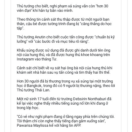
Thủ tướng cho biết, nghi phạm xả súng vẫn còn "hơn 30
viên đạn" khi hắn tự bắn vào mình.
Theo thông tin cảnh sát thu thập được từ một người bạn
thân, cậu bé được tường trình đang bị "căng thẳng do học
tập".
Thủ tướng Anutin cho biết cuộc tấn công được "chuẩn bị kỹ
lưỡng" với "các bước đi và mục tiêu rõ ràng".
Khẩu súng được sử dụng đã được ghi danh dưới tên ông
nội của hung thủ, và đã được hung thủ khoe khoang trên
Instagram vào tháng Tư.
Cảnh sát chỉ biết về vụ sát hại ông bà nội của hung thủ khi
khám xét nhà hắn sau vụ tấn công và tìm thấy hai thi thể.
Hơn 30 người đã bị thương trong vụ xả súng tại một trường
học ở Bangkok, trong đó có 9 người bị thương nặng, theo lời
Thủ tướng Thái Lan.
Một nữ sinh 17 tuổi đến từ trường Debsirin Nonthaburi đã
kể lại việc nghe thấy nhiều tiếng súng nổ lớn khi đang ở
trong lớp học.
"Có vẻ như nghi phạm đang ở tầng ngay phía trên chúng tôi.
Tôi thậm chí còn nghe thấy tiếng đạn găm xuống sàn",
Pawarisa Maylissa kể với hãng tin AFP.