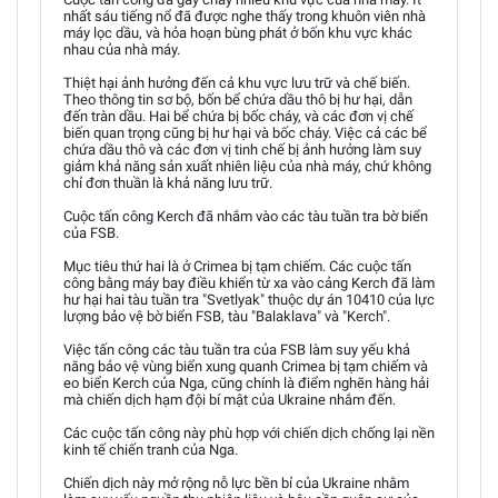
nhất sáu tiếng nổ đã được nghe thấy trong khuôn viên nhà
máy lọc dầu, và hỏa hoạn bùng phát ở bốn khu vực khác
nhau của nhà máy.
Thiệt hại ảnh hưởng đến cả khu vực lưu trữ và chế biến.
Theo thông tin sơ bộ, bốn bể chứa dầu thô bị hư hại, dẫn
đến tràn dầu. Hai bể chứa bị bốc cháy, và các đơn vị chế
biến quan trọng cũng bị hư hại và bốc cháy. Việc cả các bể
chứa dầu thô và các đơn vị tinh chế bị ảnh hưởng làm suy
giảm khả năng sản xuất nhiên liệu của nhà máy, chứ không
chỉ đơn thuần là khả năng lưu trữ.
Cuộc tấn công Kerch đã nhắm vào các tàu tuần tra bờ biển
của FSB.
Mục tiêu thứ hai là ở Crimea bị tạm chiếm. Các cuộc tấn
công bằng máy bay điều khiển từ xa vào cảng Kerch đã làm
hư hại hai tàu tuần tra "Svetlyak" thuộc dự án 10410 của lực
lượng bảo vệ bờ biển FSB, tàu "Balaklava" và "Kerch".
Việc tấn công các tàu tuần tra của FSB làm suy yếu khả
năng bảo vệ vùng biển xung quanh Crimea bị tạm chiếm và
eo biển Kerch của Nga, cũng chính là điểm nghẽn hàng hải
mà chiến dịch hạm đội bí mật của Ukraine nhắm đến.
Các cuộc tấn công này phù hợp với chiến dịch chống lại nền
kinh tế chiến tranh của Nga.
Chiến dịch này mở rộng nỗ lực bền bỉ của Ukraine nhằm