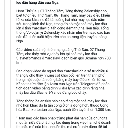
lọc dầu hàng đầu của Nga.
Hôm Thứ Sáu, 07 Tháng Tám, Tổng thống Zelenskiy cho
biết từ chiều Thứ Năm, 06 Tháng Tám, máy bay điều khiển
từ xa của Ukraine đã tấn công hai nhà máy lọc dầu nằm
sâu trong lãnh thổ Nga, trong đó có một nhà máy lọc dầu
lớn ở tỉnh Yaroslavl bị tấn công đêm thứ hai liên tiếp. Tổng
thống Volodymyr Zelenskiy xác nhận như trên sau các báo
cáo đầu tiên xuất hiện trên các phương tiện truyền thông
Nga.
Các video xuất hiện trên mạng sáng Thứ Sáu, 07 Tháng
Tám, cho thấy một vụ cháy lớn tại nhà máy lọc dầu
Slavneft-Yanos ở Yaroslavl, cách biên giới Ukraine hơn 700
km.
Các đoạn video do người dân Yaroslavl chia sẻ từ chiều 6
tháng 8 cho thấy những cột khói bốc lên trên thành phố
trong một cuộc tấn công bằng máy bay điều khiển từ xa.
Kênh tin tức độc lập Astra của Nga trên Telegram đã phân
tích đoạn video bằng định vị địa lý và xác định rằng nhà
máy lọc dầu Slavneft-Yanos đang bốc cháy.
Tổng thống Zelenskiy báo cáo rằng một nhà máy lọc dầu
nhỏ hơn khác đã bị tấn công ở phía đông hơn, thuộc Cộng
hòa Bashkortostan của Nga, cách tiền tuyến hơn 1.300 km.
"Hôm nay, các biện pháp trừng phạt dài hạn của chúng ta
một lần nữa đã phát huy tác dụng trong việc hạn chế doanh
thu dầu mỏ của Nga, nguồn thu mà nước này dùng để tài