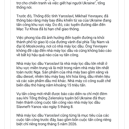
trợ cho chiến tranh và việc giết hại người Ukraine", tổng
thống nói.
Trước đó, Thống đốc tỉnh Yaroslavl, Mikhail Yevrayev, đã
thông báo rằng máy bay điều khiển từ xa của Ukraine đang
tấn công khu vực này. Do đó, các tuyến đường dẫn đến
Mạc Tư Khoa đã bị hạn chế giao thông.
Việc phong tỏa đã ảnh hưởng đến tuyến đường ra khỏi
thành phố từ giao lộ của đường vành đai phía Tây Nam và
đại lộ Moskovsky, nơi có nhà máy lọc dầu. Ông Yevrayev
không đề cập đến nhà máy lọc dầu và cũng không báo cáo
về bất kỳ hậu quả nào của vụ tấn công.
Nhà máy lọc dầu Yaroslavl là nhà máy lọc dầu lớn nhất ở
khu vực miền trung và là một trong năm nhà máy lớn nhất
toàn nước Nga. Sản phẩm của nhà máy bao gồm xăng và
dầu diesel, nhiên liệu máy bay, khí hóa lỏng, dầu nhiên liệu
và các sản phẩm dầu mỏ khác. Nhà máy có công suất chế
biến dầu thô hàng năm khoảng 15 triệu tấn.
Vụ tấn công mới nhất được báo cáo diễn ra chỉ một đêm
sau khi Tổng thống Zelenskiy tuyên bố Ukraine đã thực
hiện thành công cuộc tấn công vào nhà máy lọc dầu
Slavneft-Yanos vào ngày 5 tháng 8.
Nhà máy lọc dầu Yaroslavl cũng từng là mục tiêu của các
cuộc tấn công trước đây, bao gồm bốn cuộc tấn công riêng
biệt chỉ riêng trong tháng 5 năm 2026.