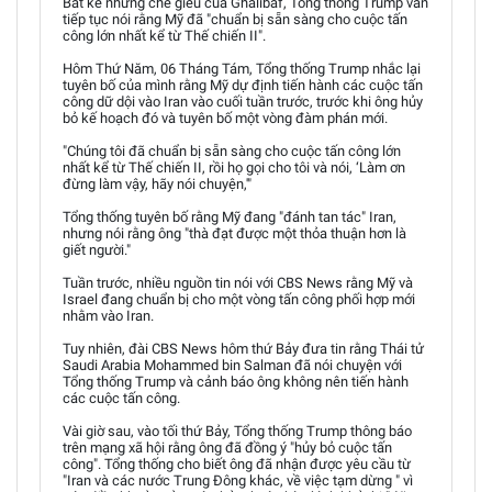
Bất kể những chế giễu của Ghalibaf, Tổng thống Trump vẫn
tiếp tục nói rằng Mỹ đã "chuẩn bị sẵn sàng cho cuộc tấn
công lớn nhất kể từ Thế chiến II".
Hôm Thứ Năm, 06 Tháng Tám, Tổng thống Trump nhắc lại
tuyên bố của mình rằng Mỹ dự định tiến hành các cuộc tấn
công dữ dội vào Iran vào cuối tuần trước, trước khi ông hủy
bỏ kế hoạch đó và tuyên bố một vòng đàm phán mới.
"Chúng tôi đã chuẩn bị sẵn sàng cho cuộc tấn công lớn
nhất kể từ Thế chiến II, rồi họ gọi cho tôi và nói, ‘Làm ơn
đừng làm vậy, hãy nói chuyện,'"
Tổng thống tuyên bố rằng Mỹ đang "đánh tan tác" Iran,
nhưng nói rằng ông "thà đạt được một thỏa thuận hơn là
giết người."
Tuần trước, nhiều nguồn tin nói với CBS News rằng Mỹ và
Israel đang chuẩn bị cho một vòng tấn công phối hợp mới
nhằm vào Iran.
Tuy nhiên, đài CBS News hôm thứ Bảy đưa tin rằng Thái tử
Saudi Arabia Mohammed bin Salman đã nói chuyện với
Tổng thống Trump và cảnh báo ông không nên tiến hành
các cuộc tấn công.
Vài giờ sau, vào tối thứ Bảy, Tổng thống Trump thông báo
trên mạng xã hội rằng ông đã đồng ý "hủy bỏ cuộc tấn
công". Tổng thống cho biết ông đã nhận được yêu cầu từ
"Iran và các nước Trung Đông khác, về việc tạm dừng " vì