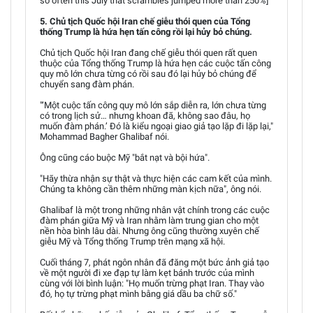
so often this July that scrambles jumped more than 250%]
5. Chủ tịch Quốc hội Iran chế giễu thói quen của Tổng
thống Trump là hứa hẹn tấn công rồi lại hủy bỏ chúng.
Chủ tịch Quốc hội Iran đang chế giễu thói quen rất quen
thuộc của Tổng thống Trump là hứa hẹn các cuộc tấn công
quy mô lớn chưa từng có rồi sau đó lại hủy bỏ chúng để
chuyển sang đàm phán.
"‘Một cuộc tấn công quy mô lớn sắp diễn ra, lớn chưa từng
có trong lịch sử… nhưng khoan đã, không sao đâu, họ
muốn đàm phán.’ Đó là kiểu ngoại giao giả tạo lặp đi lặp lại,"
Mohammad Bagher Ghalibaf nói.
Ông cũng cáo buộc Mỹ "bắt nạt và bội hứa".
"Hãy thừa nhận sự thật và thực hiện các cam kết của mình.
Chúng ta không cần thêm những màn kịch nữa", ông nói.
Ghalibaf là một trong những nhân vật chính trong các cuộc
đàm phán giữa Mỹ và Iran nhằm làm trung gian cho một
nền hòa bình lâu dài. Nhưng ông cũng thường xuyên chế
giễu Mỹ và Tổng thống Trump trên mạng xã hội.
Cuối tháng 7, phát ngôn nhân đã đăng một bức ảnh giả tạo
về một người đi xe đạp tự làm kẹt bánh trước của mình
cùng với lời bình luận: "Họ muốn trừng phạt Iran. Thay vào
đó, họ tự trừng phạt mình bằng giá dầu ba chữ số."