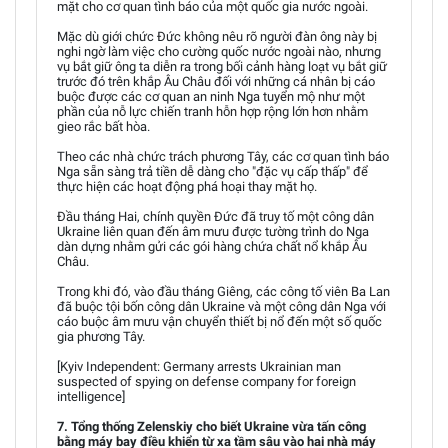
mặt cho cơ quan tình báo của một quốc gia nước ngoài.
Mặc dù giới chức Đức không nêu rõ người đàn ông này bị
nghi ngờ làm việc cho cường quốc nước ngoài nào, nhưng
vụ bắt giữ ông ta diễn ra trong bối cảnh hàng loạt vụ bắt giữ
trước đó trên khắp Âu Châu đối với những cá nhân bị cáo
buộc được các cơ quan an ninh Nga tuyển mộ như một
phần của nỗ lực chiến tranh hỗn hợp rộng lớn hơn nhằm
gieo rắc bất hòa.
Theo các nhà chức trách phương Tây, các cơ quan tình báo
Nga sẵn sàng trả tiền dễ dàng cho "đặc vụ cấp thấp" để
thực hiện các hoạt động phá hoại thay mặt họ.
Đầu tháng Hai, chính quyền Đức đã truy tố một công dân
Ukraine liên quan đến âm mưu được tường trình do Nga
dàn dựng nhằm gửi các gói hàng chứa chất nổ khắp Âu
Châu.
Trong khi đó, vào đầu tháng Giêng, các công tố viên Ba Lan
đã buộc tội bốn công dân Ukraine và một công dân Nga với
cáo buộc âm mưu vận chuyển thiết bị nổ đến một số quốc
gia phương Tây.
[Kyiv Independent: Germany arrests Ukrainian man
suspected of spying on defense company for foreign
intelligence]
7. Tổng thống Zelenskiy cho biết Ukraine vừa tấn công
bằng máy bay điều khiển từ xa tầm sâu vào hai nhà máy