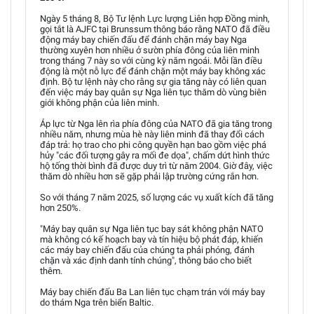
Ngày 5 tháng 8, Bộ Tư lệnh Lực lượng Liên hợp Đồng minh,
gọi tắt là AJFC tại Brunssum thông báo rằng NATO đã điều
động máy bay chiến đấu để đánh chặn máy bay Nga
thường xuyên hơn nhiều ở sườn phía đông của liên minh
trong tháng 7 này so với cùng kỳ năm ngoái. Mỗi lần điều
động là một nỗ lực để đánh chặn một máy bay không xác
định. Bộ tư lệnh này cho rằng sự gia tăng này có liên quan
đến việc máy bay quân sự Nga liên tục thăm dò vùng biên
giới không phận của liên minh.
Áp lực từ Nga lên rìa phía đông của NATO đã gia tăng trong
nhiều năm, nhưng mùa hè này liên minh đã thay đổi cách
đáp trả: họ trao cho phi công quyền hạn bao gồm việc phá
hủy "các đối tượng gây ra mối đe dọa", chấm dứt hình thức
hộ tống thời bình đã được duy trì từ năm 2004. Giờ đây, việc
thăm dò nhiều hơn sẽ gặp phải lập trường cứng rắn hơn.
So với tháng 7 năm 2025, số lượng các vụ xuất kích đã tăng
hơn 250%.
"Máy bay quân sự Nga liên tục bay sát không phận NATO
mà không có kế hoạch bay và tín hiệu bộ phát đáp, khiến
các máy bay chiến đấu của chúng ta phải phóng, đánh
chặn và xác định danh tính chúng", thông báo cho biết
thêm.
Máy bay chiến đấu Ba Lan liên tục chạm trán với máy bay
do thám Nga trên biển Baltic.