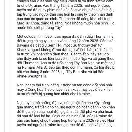
chuyên sản xuất máy bay điều khiển từ xa trinh sát và cảm
tử cho Ukraine. Vào tháng 12 năm 2025, một người được
tuyển mộ đã quay phim nhà của ông và chụp ảnh biển hiệu,
tập trung vào người đàn ông hơn là công ty, theo nhận định
của các cơ quan an ninh. Thumann đã công khai chỉ trích
Mạc Tư Khoa, đăng tải rằng "Nga không muốn hòa bình. Họ
muốn tiêu diệt phương Tây."
Một cơ quan tình báo nước ngoài đã đánh dấu Thumann là
đối tượng có nguy cơ cao vào tháng 12 năm 2025. Cảnh sát
Bavaria đã bắt giữ Serhii N., một cựu thợ xây đến từ
Kharkiv, người không được đào tạo về tình báo, rồi thả anh
ta trước khi phân tích điện thoại. Các thiết bị này sau đó
cho thấy anh ta có liên lạc với tình báo Nga và cố gắng theo
dõi Thumann. Anh ta đã trốn sang Tây Ban Nha, và một phụ
nữ Rumani, Alla S., tiếp tục theo dõi Thumann. Cả hai đều bị
bắt vào tháng 3 năm 2026, tại Tây Ban Nha và tại Bắc
Rhine-Westphalia.
Nghi phạm thứ tư bị bắt giữ trong vụ tấn công đốt phá nhà
máy ở Cộng hòa Tiệp chuyên sản xuất máy bay điều khiển
từ xa và thiết bị quang học nhiệt cho Ukraine.
Nga tuyển mộ những đặc vụ dùng một lần như vậy thông
qua mạng, trả tiền cho những người có hoàn cảnh khó khăn
để thực hiện các hoạt động giám sát, đốt phá và phá hoại,
rồi sau đó loại bỏ họ. Cơ quan an ninh SBU của Ukraine đã
báo cáo hàng chục trường hợp trong năm 2026 về việc Nga
tuyển mộ người Ukraine trong nước để đốt phá và phá hoại.