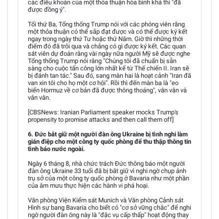
các điều khoản của một thỏa thuận hòa bình khả thi "đã
được đồng ý".
Tối thứ Ba, Tổng thống Trump nói với các phóng viên rằng
một thỏa thuận có thể sắp đạt được và có thể được ký kết
ngay trong ngày thứ Tư hoặc thứ Năm. Giờ thì những thời
điểm đó đã trôi qua và chẳng có gì được ký kết. Các quan
sát viên dự đoán rằng vài ngày nữa người Mỹ sẽ được nghe
Tổng thống Trump nói rằng "Chúng tôi đã chuẩn bị sẵn
sàng cho cuộc tấn công lớn nhất kể từ Thế chiến II. Iran sẽ
bị đánh tan tác." Sau đó, sang màn hai là hoạt cảnh "Iran đã
van xin tôi cho họ một cơ hội". Rồi thì đến màn ba là "eo
biển Hormuz về cơ bản đã được thông thoáng", vân vân và
vân vân.
[CBSNews: Iranian Parliament speaker mocks Trump's
propensity to promise attacks and then call them off]
6. Đức bắt giữ một người đàn ông Ukraine bị tình nghi làm
gián điệp cho một công ty quốc phòng để thu thập thông tin
tình báo nước ngoài.
Ngày 6 tháng 8, nhà chức trách Đức thông báo một người
đàn ông Ukraine 33 tuổi đã bị bắt giữ vì nghi ngờ chụp ảnh
trụ sở của một công ty quốc phòng ở Bavaria như một phần
của âm mưu thực hiện các hành vi phá hoại.
Văn phòng Viện Kiểm sát Munich và Văn phòng Cảnh sát
Hình sự bang Bavaria cho biết có "cơ sở vững chắc" để nghi
ngờ người đàn ông này là "đặc vụ cấp thấp" hoạt động thay