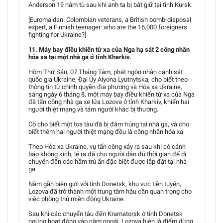
Anderson 19 năm tù sau khi anh ta bị bắt giữ tại tỉnh Kursk.
[Euromaidan: Colombian veterans, a British bomb-disposal
expert, a Finnish teenager: who are the 16,000 foreigners
fighting for Ukraine?]
11. Máy bay điều khiển từ xa của Nga hạ sát 2 công nhân
hỏa xa tại một nhà ga ở tỉnh Kharkiv.
Hôm Thứ Sáu, 07 Tháng Tám, phát ngôn nhân cảnh sát
quốc gia Ukraine, Đại Úy Alyona Lyutnytska, cho biết theo
thông tin từ chính quyền địa phương và Hỏa xa Ukraine,
sáng ngày 6 tháng 8, một máy bay điều khiển từ xa của Nga
đã tấn công nhà ga xe lửa Lozova ở tỉnh Kharkiv, khiến hai
người thiệt mạng và tám người khác bị thương.
Cô cho biết một toa tàu đã bị đâm trúng tại nhà ga, và cho
biết thêm hai người thiệt mạng đều là công nhân hỏa xa.
Theo Hỏa xa Ukraine, vụ tấn công xảy ra sau khi có cảnh
báo không kích, lẽ ra đã cho người dân đủ thời gian để di
chuyển đến các hầm trú ẩn đặc biệt được lắp đặt tại nhà
ga.
Nằm gần biên giới với tỉnh Donetsk, khu vực tiền tuyến,
Lozova đã trở thành một trung tâm hậu cần quan trọng cho
việc phòng thủ miền đông Ukraine.
Sau khi các chuyến tàu đến Kramatorsk ở tỉnh Donetsk
ngừng hoạt động vào năm ngoái, Lozova hiện là điểm dừng