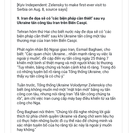
[Kyiv Independent: Zelensky to make first-ever visit to
Serbia on Aug. 8, source says]
9. Iran đe dọa sẽ có "các biện pháp cần thiết" sau vụ
Ukraine tấn công tàu Iran trên Biển Caspi.
Tehran hôm thứ Hai cho biết nước này đe dọa sẽ có "các
biện pháp cần thiết" sau khi Ukraine tấn công một tàu
thương mại của Iran trên Biển Caspi.
Phát ngôn nhân Bộ Ngoại giao Iran, Esmail Baghaei, cho
biết: "Các quan chức Ukraine... nhấn mạnh rằng vụ việc là
ngoài ý muốn", đề cập đến vụ tấn công ngày 25 tháng 7
khiến một binh sĩ thiệt mạng và một người khác bị thương.
"Tuy nhiên, bằng chứng và hoàn cảnh khá rõ ràng. Trong đó
có những tuyên bố rõ ràng của Tổng thống Ukraine, cho
thấy vụ tấn công là có chủ ý."
Tuần trước, Tổng thống Ukraine Volodymyr Zelenskiy cho
biết ông không muốn mở một "mặt trận mới" bằng vụ tấn
công con tàu, nhưng nói rằng Iran "đã tấn công chúng ta
rồi", ám chỉ việc Iran cung cấp máy bay điều khiển từ xa tấn
công cho Nga.
Ông Baghaei nói thêm: "Chúng tôi đã nghe những lời giải
thích từ phía chính quyền Ukraine và đang chờ xem liệu họ
có thực hiện những bước đi cụ thể nào để chứng minh và
xác nhận tuyên bố của họ rằng tội ác này là ngoài ý muốn
hay không."