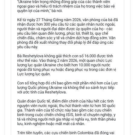
"Ukraine trân trọng những đóng góp của các thành viên
ngoại giao và hiểu rõ trách nhiệm của họ trong việc bảo vệ
quyền lợi của mình," bà nói.
Kể từ ngày 27 Tháng Giêng năm 2026, văn phòng của bà đã
nhận được hơn 300 yêu cầu từ các quân nhân nước ngoài,
người thân và người đại diện được ủy quyền của họ - các
yêu cầu liên quan đến lương, phúc lợi, thiết bị, quy chế
chiến đấu, chăm sóc y tế và chấm dứt hợp đồng sớm. Văn
phòng đã đề xuất những thay đổi pháp lý để đáp ứng các
yêu cầu này.
Bà Reshetylova không giải thích con số 16.000 được tính
như thế nào. Vào tháng 2 năm 2026, một quan chức Lực
lượng lục quân Ukraine cho biết hơn 10.000 người nước
ngoài đã từng phục vụ hoặc đang phục vụ trong các đơn vị
Lực lượng lục quân.
Con số tổng hợp đó chỉ bao gồm một phần nhỏ hơn của Lực
lượng Quốc phòng Ukraine và không thể so sánh trực tiếp
với ước tính của Reshetylova.
Quân đoàn Quốc tế, điểm đến chính của hầu hết các tình
nguyện viên nước ngoài, thu hút thành viên từ hơn 50 quốc
gia. Thành viên của tổ chức này bao gồm các cựu chiến
binh trong cuộc chiến chống ISIS, binh sĩ chuyên nghiệp, y
tá và những người mới gia nhập vì nghĩa vụ, tinh thần phiêu
lưu, kinh nghiệm hoặc mất mát cá nhân.
Trên tiền tuyến, các cựu chiến binh Colombia đã đóng vai