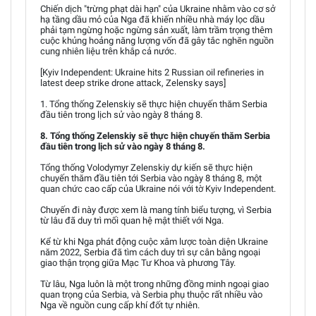
Chiến dịch "trừng phạt dài hạn" của Ukraine nhằm vào cơ sở
hạ tầng dầu mỏ của Nga đã khiến nhiều nhà máy lọc dầu
phải tạm ngừng hoặc ngừng sản xuất, làm trầm trọng thêm
cuộc khủng hoảng năng lượng vốn đã gây tắc nghẽn nguồn
cung nhiên liệu trên khắp cả nước.
[Kyiv Independent: Ukraine hits 2 Russian oil refineries in
latest deep strike drone attack, Zelensky says]
1. Tổng thống Zelenskiy sẽ thực hiện chuyến thăm Serbia
đầu tiên trong lịch sử vào ngày 8 tháng 8.
8. Tổng thống Zelenskiy sẽ thực hiện chuyến thăm Serbia
đầu tiên trong lịch sử vào ngày 8 tháng 8.
Tổng thống Volodymyr Zelenskiy dự kiến sẽ thực hiện
chuyến thăm đầu tiên tới Serbia vào ngày 8 tháng 8, một
quan chức cao cấp của Ukraine nói với tờ Kyiv Independent.
Chuyến đi này được xem là mang tính biểu tượng, vì Serbia
từ lâu đã duy trì mối quan hệ mật thiết với Nga.
Kể từ khi Nga phát động cuộc xâm lược toàn diện Ukraine
năm 2022, Serbia đã tìm cách duy trì sự cân bằng ngoại
giao thận trọng giữa Mạc Tư Khoa và phương Tây.
Từ lâu, Nga luôn là một trong những đồng minh ngoại giao
quan trọng của Serbia, và Serbia phụ thuộc rất nhiều vào
Nga về nguồn cung cấp khí đốt tự nhiên.