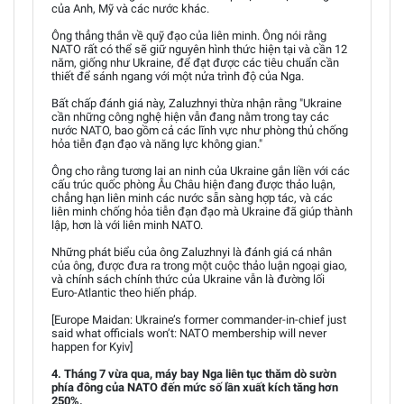
của Anh, Mỹ và các nước khác.
Ông thẳng thắn về quỹ đạo của liên minh. Ông nói rằng
NATO rất có thể sẽ giữ nguyên hình thức hiện tại và cần 12
năm, giống như Ukraine, để đạt được các tiêu chuẩn cần
thiết để sánh ngang với một nửa trình độ của Nga.
Bất chấp đánh giá này, Zaluzhnyi thừa nhận rằng "Ukraine
cần những công nghệ hiện vẫn đang nằm trong tay các
nước NATO, bao gồm cả các lĩnh vực như phòng thủ chống
hỏa tiễn đạn đạo và năng lực không gian."
Ông cho rằng tương lai an ninh của Ukraine gắn liền với các
cấu trúc quốc phòng Âu Châu hiện đang được thảo luận,
chẳng hạn liên minh các nước sẵn sàng hợp tác, và các
liên minh chống hỏa tiễn đạn đạo mà Ukraine đã giúp thành
lập, hơn là với liên minh NATO.
Những phát biểu của ông Zaluzhnyi là đánh giá cá nhân
của ông, được đưa ra trong một cuộc thảo luận ngoại giao,
và chính sách chính thức của Ukraine vẫn là đường lối
Euro-Atlantic theo hiến pháp.
[Europe Maidan: Ukraine’s former commander-in-chief just
said what officials won’t: NATO membership will never
happen for Kyiv]
4. Tháng 7 vừa qua, máy bay Nga liên tục thăm dò sườn
phía đông của NATO đến mức số lần xuất kích tăng hơn
250%.