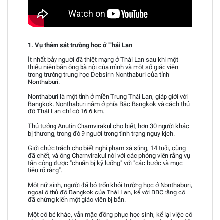
1. Vụ thảm sát trường học ở Thái Lan
Ít nhất bảy người đã thiệt mạng ở Thái Lan sau khi một
thiếu niên bắn ông bà nội của mình và một số giáo viên
trong trường trung học Debsirin Nonthaburi của tỉnh
Nonthaburi.
Nonthaburi là một tỉnh ở miền Trung Thái Lan, giáp giới với
Bangkok. Nonthaburi nằm ở phía Bắc Bangkok và cách thủ
đô Thái Lan chỉ có 16.6 km.
Thủ tướng Anutin Charnvirakul cho biết, hơn 30 người khác
bị thương, trong đó 9 người trong tình trạng nguy kịch.
Giới chức trách cho biết nghi phạm xả súng, 14 tuổi, cũng
đã chết, và ông Charnvirakul nói với các phóng viên rằng vụ
tấn công được "chuẩn bị kỹ lưỡng" với "các bước và mục
tiêu rõ ràng".
Một nữ sinh, người đã bỏ trốn khỏi trường học ở Nonthaburi,
ngoại ô thủ đô Bangkok của Thái Lan, kể với BBC rằng cô
đã chứng kiến một giáo viên bị bắn.
Một cô bé khác, vẫn mặc đồng phục học sinh, kể lại việc cô