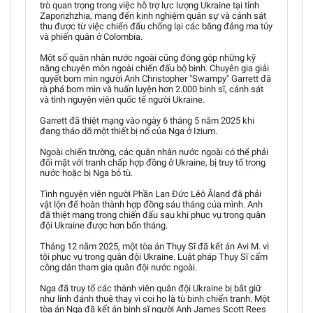
trò quan trọng trong việc hỗ trợ lực lượng Ukraine tại tỉnh
Zaporizhzhia, mang đến kinh nghiệm quân sự và cảnh sát
thu được từ việc chiến đấu chống lại các băng đảng ma túy
và phiến quân ở Colombia.
Một số quân nhân nước ngoài cũng đóng góp những kỹ
năng chuyên môn ngoài chiến đấu bộ binh. Chuyên gia giải
quyết bom mìn người Anh Christopher "Swampy" Garrett đã
rà phá bom mìn và huấn luyện hơn 2.000 binh sĩ, cảnh sát
và tình nguyện viên quốc tế người Ukraine.
Garrett đã thiệt mạng vào ngày 6 tháng 5 năm 2025 khi
đang tháo dỡ một thiết bị nổ của Nga ở Izium.
Ngoài chiến trường, các quân nhân nước ngoài có thể phải
đối mặt với tranh chấp hợp đồng ở Ukraine, bị truy tố trong
nước hoặc bị Nga bỏ tù.
Tình nguyện viên người Phần Lan Đức Lêô Åland đã phải
vật lộn để hoàn thành hợp đồng sáu tháng của mình. Anh
đã thiệt mạng trong chiến đấu sau khi phục vụ trong quân
đội Ukraine được hơn bốn tháng.
Tháng 12 năm 2025, một tòa án Thụy Sĩ đã kết án Avi M. vì
tội phục vụ trong quân đội Ukraine. Luật pháp Thụy Sĩ cấm
công dân tham gia quân đội nước ngoài.
Nga đã truy tố các thành viên quân đội Ukraine bị bắt giữ
như lính đánh thuê thay vì coi họ là tù binh chiến tranh. Một
tòa án Nga đã kết án binh sĩ người Anh James Scott Rees