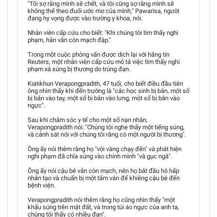
"Tôi sợ rằng mình sẽ chết, và tôi cũng sợ rằng mình sẽ
không thể theo đuổi ước mơ của mình," Pawarisa, người
đang hy vọng được vào trường y khoa, nói.
Nhân viên cấp cứu cho biết: "Khi chúng tôi tìm thấy nghi
phạm, hắn vẫn còn mạch đập."
Trong một cuộc phỏng vấn được dịch lại với hãng tin
Reuters, một nhân viên cấp cứu mô tả việc tìm thấy nghi
phạm xả súng bị thương do trúng đạn.
Kiatikhun Verapongpradith, 47 tuổi, cho biết điều đầu tiên
ông nhìn thấy khi đến trường là "các học sinh bị bắn, một số
bị bắn vào tay, một số bị bắn vào lưng, một số bị bắn vào
ngực".
Sau khi chăm sóc y tế cho một số nạn nhân,
Verapongpradith nói: "Chúng tôi nghe thấy một tiếng súng,
và cảnh sát nói với chúng tôi rằng có một người bị thương".
Ông ấy nói thêm rằng họ "vội vàng chạy đến" và phát hiện
nghi phạm đã chĩa súng vào chính mình "và gục ngã".
Ông ấy nói cậu bé vẫn còn mạch, nên họ bắt đầu hô hấp
nhân tạo và chuẩn bị một tấm ván để khiêng cậu bé đến
bệnh viện.
Verapongpradith nói thêm rằng họ cũng nhìn thấy "một
khẩu súng trên mặt đất, và trong túi áo ngực của anh ta,
chúng tôi thấy có nhiều đạn".