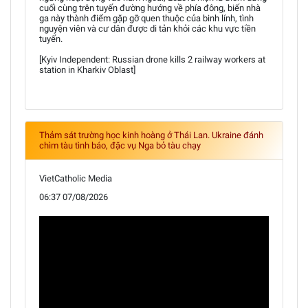
cuối cùng trên tuyến đường hướng về phía đông, biến nhà
ga này thành điểm gặp gỡ quen thuộc của binh lính, tình
nguyện viên và cư dân được di tản khỏi các khu vực tiền
tuyến.
[Kyiv Independent: Russian drone kills 2 railway workers at
station in Kharkiv Oblast]
Thảm sát trường học kinh hoàng ở Thái Lan. Ukraine đánh
chìm tàu tình báo, đặc vụ Nga bỏ tàu chạy
VietCatholic Media
06:37 07/08/2026