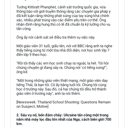
Tướng Kittiratt Phanphet, cảnh sát trưởng quốc gia, vừa
thông báo với giới truyền thông rằng các chuyên gia pháp y
đã kết luận rằng những phát súng của tay súng khá chính
xác, nhiều phát trúng vào các điểm yếu trên cơ thể. Ông
nhận định rằng hung thủ có lẽ đã chuẩn bị kỹ lưỡng cho vụ
tấn công.
Ông ấy nói cảnh sát sẽ điều tra thêm vụ việc này.
Một giáo viên 31 tuổi, giấu tên, nói với BBC rằng anh ta nghe
thấy tiếng súng từ một tòa nhà đối diện, nơi học sinh lớp 7
đến lớp 9 theo học.
"Rồi tôi thấy các em học sinh chạy ra ngoài, la hét. Tôi hỏi
chúng chuyện gì đang xảy ra. Chúng nói ‘có tiếng súng!’",
ông kể.
"Một trong những giáo viên thiệt mạng, một giáo viên dạy
tiếng Thái, là bạn tôi. Cô ấy bằng tuổi tôi. Chúng tôi cùng
học ở trường này. Sau đó, cả hai chúng tôi đều trở thành
giáo viên ở trường này", anh ta nói thêm.
[Newsweek: Thailand School Shooting: Questions Remain
on Suspect, Motive]
2. Sáu vụ nổ, bốn đám cháy: Ukraine tấn công một trong
năm nhà máy lọc dầu lớn nhất của Nga, cách biên giới 700
km.