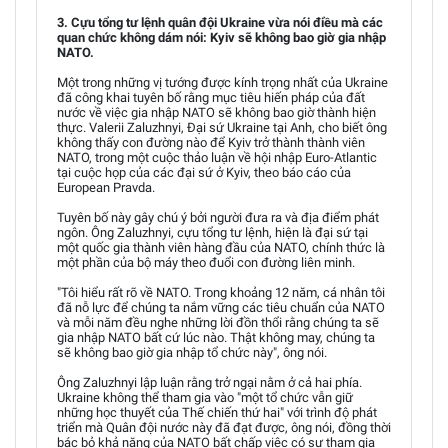
3. Cựu tổng tư lệnh quân đội Ukraine vừa nói điều mà các
quan chức không dám nói: Kyiv sẽ không bao giờ gia nhập
NATO.
Một trong những vị tướng được kính trọng nhất của Ukraine
đã công khai tuyên bố rằng mục tiêu hiến pháp của đất
nước về việc gia nhập NATO sẽ không bao giờ thành hiện
thực. Valerii Zaluzhnyi, Đại sứ Ukraine tại Anh, cho biết ông
không thấy con đường nào để Kyiv trở thành thành viên
NATO, trong một cuộc thảo luận về hội nhập Euro-Atlantic
tại cuộc họp của các đại sứ ở Kyiv, theo báo cáo của
European Pravda.
Tuyên bố này gây chú ý bởi người đưa ra và địa điểm phát
ngôn. Ông Zaluzhnyi, cựu tổng tư lệnh, hiện là đại sứ tại
một quốc gia thành viên hàng đầu của NATO, chính thức là
một phần của bộ máy theo đuổi con đường liên minh.
"Tôi hiểu rất rõ về NATO. Trong khoảng 12 năm, cá nhân tôi
đã nỗ lực để chúng ta nắm vững các tiêu chuẩn của NATO
và mỗi năm đều nghe những lời đồn thổi rằng chúng ta sẽ
gia nhập NATO bất cứ lúc nào. Thật không may, chúng ta
sẽ không bao giờ gia nhập tổ chức này", ông nói.
Ông Zaluzhnyi lập luận rằng trở ngại nằm ở cả hai phía.
Ukraine không thể tham gia vào "một tổ chức vẫn giữ
những học thuyết của Thế chiến thứ hai" với trình độ phát
triển mà Quân đội nước này đã đạt được, ông nói, đồng thời
bác bỏ khả năng của NATO bất chấp việc có sự tham gia