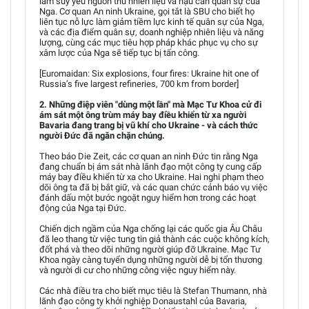
làm suy yếu nguồn thu nhiên liệu và hậu cần quân sự của
Nga. Cơ quan An ninh Ukraine, gọi tắt là SBU cho biết họ
liên tục nỗ lực làm giảm tiềm lực kinh tế quân sự của Nga,
và các địa điểm quân sự, doanh nghiệp nhiên liệu và năng
lượng, cùng các mục tiêu hợp pháp khác phục vụ cho sự
xâm lược của Nga sẽ tiếp tục bị tấn công.
[Euromaidan: Six explosions, four fires: Ukraine hit one of
Russia’s five largest refineries, 700 km from border]
2. Những điệp viên "dùng một lần" mà Mạc Tư Khoa cử đi
ám sát một ông trùm máy bay điều khiển từ xa người
Bavaria đang trang bị vũ khí cho Ukraine - và cách thức
người Đức đã ngăn chặn chúng.
Theo báo Die Zeit, các cơ quan an ninh Đức tin rằng Nga
đang chuẩn bị ám sát nhà lãnh đạo một công ty cung cấp
máy bay điều khiển từ xa cho Ukraine. Hai nghi phạm theo
dõi ông ta đã bị bắt giữ, và các quan chức cảnh báo vụ việc
đánh dấu một bước ngoặt nguy hiểm hơn trong các hoạt
động của Nga tại Đức.
Chiến dịch ngầm của Nga chống lại các quốc gia Âu Châu
đã leo thang từ việc tung tin giả thành các cuộc không kích,
đốt phá và theo dõi những người giúp đỡ Ukraine. Mạc Tư
Khoa ngày càng tuyển dụng những người dễ bị tổn thương
và người di cư cho những công việc nguy hiểm này.
Các nhà điều tra cho biết mục tiêu là Stefan Thumann, nhà
lãnh đạo công ty khởi nghiệp Donaustahl của Bavaria,