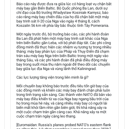
Báo cáo này được đưa ra giữa lúc có hàng loạt vụ chặn bắt
máy bay gần Biển Baltic. Bộ Quốc phòng Ba Lan, dưới sự
chỉ đạo của Bộ trưởng Władysław Kosiniak-Kamysz, báo
cáo rằng máy bay chiến đấu của họ đã chặn bắt một máy
bay trinh sát Il-20 của Nga vào ngày 4 tháng 8, cách
Koszalin 56 km về phía tây bắc thuộc tỉnh Tây Pomerania.
Một ngày trước đó, bộ trưởng báo cáo, các phi hành đoàn
Ba Lan đã phát hiện một máy bay trinh sát khác của Nga
trên biển Baltic gần Łeba, với bộ phát đáp tắt. Các phi công
đồng minh đã thực hiện các nhiệm vụ tương tự trong nhiều
tháng: máy bay phản lực của Pháp và Thụy Điển đã chạm
trán sáu máy bay Nga trên biển Baltic trong một ngày vào
tháng Sáu, và các phi hành đoàn đã phải điều động máy
bay trong suốt mùa thu năm ngoái để theo dõi các chuyến
bay giữa lục địa Nga và vùng lãnh thổ Kaliningrad.
Các lực lượng tăng viện trong liên minh là gì?
Mỗi chuyến bay không báo trước đều tiêu tốn giờ bay của
các đồng minh và khiến các máy bay đánh chặn phải luôn
trong tình trạng sẵn sàng. Các thành viên NATO đã bắn vào
máy bay điều khiển từ xa của Nga bay ngang bầu trời của
họ trong mùa hè này, và càng nhiều máy bay có người lái
biến mất khỏi tầm nhìn gần biên giới, thì khả năng xảy ra
một cuộc chạm trán gần càng cao. Khả năng xảy ra một
cuộc chạm trán ngày càng leo thang.
[Euromaidan: Russia’s planes probed NATO’s eastern flank