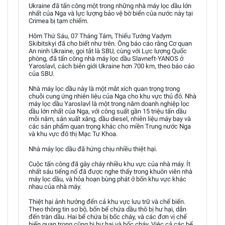
Ukraine đã tấn công một trong những nhà máy lọc dầu lớn
nhất của Nga và lực lượng bảo vệ bờ biển của nước này tại
Crimea bị tạm chiếm.
Hôm Thứ Sáu, 07 Tháng Tám, Thiếu Tướng Vadym
Skibitskyi đã cho biết như trên. Ông báo cáo rằng Cơ quan
An ninh Ukraine, gọi tắt là SBU, cùng với Lực lượng Quốc
phòng, đã tấn công nhà máy lọc dầu Slavneft-YANOS ở
Yaroslavl, cách biên giới Ukraine hơn 700 km, theo báo cáo
của SBU.
Nhà máy lọc dầu này là một mắt xích quan trọng trong
chuỗi cung ứng nhiên liệu của Nga cho khu vực thủ đô. Nhà
máy lọc dầu Yaroslavl là một trong năm doanh nghiệp lọc
dầu lớn nhất của Nga, với công suất gần 15 triệu tấn dầu
mỗi năm, sản xuất xăng, dầu diesel, nhiên liệu máy bay và
các sản phẩm quan trọng khác cho miền Trung nước Nga
và khu vực đô thị Mạc Tư Khoa.
Nhà máy lọc dầu đã hứng chịu nhiều thiệt hại.
Cuộc tấn công đã gây cháy nhiều khu vực của nhà máy. Ít
nhất sáu tiếng nổ đã được nghe thấy trong khuôn viên nhà
máy lọc dầu, và hỏa hoạn bùng phát ở bốn khu vực khác
nhau của nhà máy.
Thiệt hại ảnh hưởng đến cả khu vực lưu trữ và chế biến.
Theo thông tin sơ bộ, bốn bể chứa dầu thô bị hư hại, dẫn
đến tràn dầu. Hai bể chứa bị bốc cháy, và các đơn vị chế
biến quan trọng cũng bị hư hại và bốc cháy. Việc cả các bể