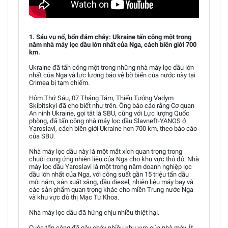
1. Sáu vụ nổ, bốn đám cháy: Ukraine tấn công một trong
năm nhà máy lọc dầu lớn nhất của Nga, cách biên giới 700
km.
Ukraine đã tấn công một trong những nhà máy lọc dầu lớn
nhất của Nga và lực lượng bảo vệ bờ biển của nước này tại
Crimea bị tạm chiếm.
Hôm Thứ Sáu, 07 Tháng Tám, Thiếu Tướng Vadym
Skibitskyi đã cho biết như trên. Ông báo cáo rằng Cơ quan
An ninh Ukraine, gọi tắt là SBU, cùng với Lực lượng Quốc
phòng, đã tấn công nhà máy lọc dầu Slavneft-YANOS ở
Yaroslavl, cách biên giới Ukraine hơn 700 km, theo báo cáo
của SBU.
Nhà máy lọc dầu này là một mắt xích quan trọng trong
chuỗi cung ứng nhiên liệu của Nga cho khu vực thủ đô. Nhà
máy lọc dầu Yaroslavl là một trong năm doanh nghiệp lọc
dầu lớn nhất của Nga, với công suất gần 15 triệu tấn dầu
mỗi năm, sản xuất xăng, dầu diesel, nhiên liệu máy bay và
các sản phẩm quan trọng khác cho miền Trung nước Nga
và khu vực đô thị Mạc Tư Khoa.
Nhà máy lọc dầu đã hứng chịu nhiều thiệt hại.
Cuộc tấn công đã gây cháy nhiều khu vực của nhà máy. Ít