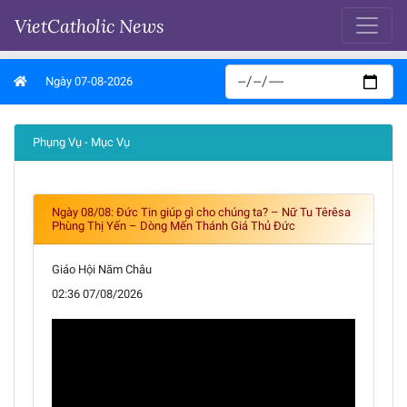
VietCatholic News
Ngày 07-08-2026
Phụng Vụ - Mục Vụ
Ngày 08/08: Đức Tin giúp gì cho chúng ta? – Nữ Tu Têrêsa
Phùng Thị Yến – Dòng Mến Thánh Giá Thủ Đức
Giáo Hội Năm Châu
02:36 07/08/2026