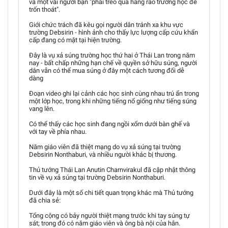
và một vài người bạn "phải trèo qua hàng rào trường học để
trốn thoát".
Giới chức trách đã kêu gọi người dân tránh xa khu vực
trường Debsirin - hình ảnh cho thấy lực lượng cấp cứu khẩn
cấp đang có mặt tại hiện trường.
Đây là vụ xả súng trường học thứ hai ở Thái Lan trong năm
nay - bất chấp những hạn chế về quyền sở hữu súng, người
dân vẫn có thể mua súng ở đây một cách tương đối dễ
dàng
Đoạn video ghi lại cảnh các học sinh cùng nhau trú ẩn trong
một lớp học, trong khi những tiếng nổ giống như tiếng súng
vang lên.
Có thể thấy các học sinh đang ngồi xổm dưới bàn ghế và
với tay về phía nhau.
Năm giáo viên đã thiệt mạng do vụ xả súng tại trường
Debsirin Nonthaburi, và nhiều người khác bị thương.
Thủ tướng Thái Lan Anutin Charnvirakul đã cập nhật thông
tin về vụ xả súng tại trường Debsirin Nonthaburi.
Dưới đây là một số chi tiết quan trọng khác mà Thủ tướng
đã chia sẻ:
Tổng cộng có bảy người thiệt mạng trước khi tay súng tự
sát; trong đó có năm giáo viên và ông bà nội của hắn.