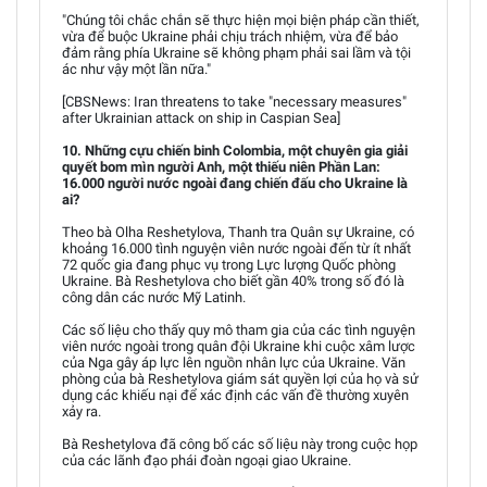
"Chúng tôi chắc chắn sẽ thực hiện mọi biện pháp cần thiết,
vừa để buộc Ukraine phải chịu trách nhiệm, vừa để bảo
đảm rằng phía Ukraine sẽ không phạm phải sai lầm và tội
ác như vậy một lần nữa."
[CBSNews: Iran threatens to take "necessary measures"
after Ukrainian attack on ship in Caspian Sea]
10. Những cựu chiến binh Colombia, một chuyên gia giải
quyết bom mìn người Anh, một thiếu niên Phần Lan:
16.000 người nước ngoài đang chiến đấu cho Ukraine là
ai?
Theo bà Olha Reshetylova, Thanh tra Quân sự Ukraine, có
khoảng 16.000 tình nguyện viên nước ngoài đến từ ít nhất
72 quốc gia đang phục vụ trong Lực lượng Quốc phòng
Ukraine. Bà Reshetylova cho biết gần 40% trong số đó là
công dân các nước Mỹ Latinh.
Các số liệu cho thấy quy mô tham gia của các tình nguyện
viên nước ngoài trong quân đội Ukraine khi cuộc xâm lược
của Nga gây áp lực lên nguồn nhân lực của Ukraine. Văn
phòng của bà Reshetylova giám sát quyền lợi của họ và sử
dụng các khiếu nại để xác định các vấn đề thường xuyên
xảy ra.
Bà Reshetylova đã công bố các số liệu này trong cuộc họp
của các lãnh đạo phái đoàn ngoại giao Ukraine.