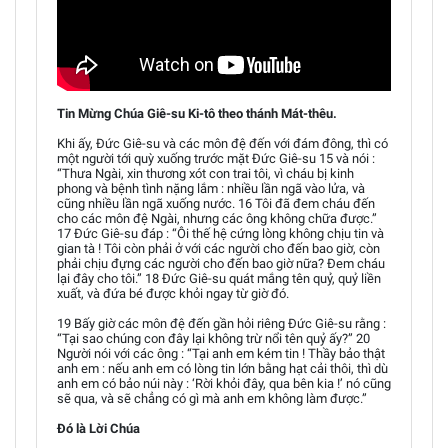
Tin Mừng Chúa Giê-su Ki-tô theo thánh Mát-thêu.
Khi ấy, Đức Giê-su và các môn đệ đến với đám đông, thì có
một người tới quỳ xuống trước mặt Đức Giê-su 15 và nói :
“Thưa Ngài, xin thương xót con trai tôi, vì cháu bị kinh
phong và bệnh tình nặng lắm : nhiều lần ngã vào lửa, và
cũng nhiều lần ngã xuống nước. 16 Tôi đã đem cháu đến
cho các môn đệ Ngài, nhưng các ông không chữa được.”
17 Đức Giê-su đáp : “Ôi thế hệ cứng lòng không chịu tin và
gian tà ! Tôi còn phải ở với các người cho đến bao giờ, còn
phải chịu đựng các người cho đến bao giờ nữa? Đem cháu
lại đây cho tôi.” 18 Đức Giê-su quát mắng tên quỷ, quỷ liền
xuất, và đứa bé được khỏi ngay từ giờ đó.
19 Bấy giờ các môn đệ đến gần hỏi riêng Đức Giê-su rằng :
“Tại sao chúng con đây lại không trừ nổi tên quỷ ấy?” 20
Người nói với các ông : “Tại anh em kém tin ! Thầy bảo thật
anh em : nếu anh em có lòng tin lớn bằng hạt cải thôi, thì dù
anh em có bảo núi này : ‘Rời khỏi đây, qua bên kia !’ nó cũng
sẽ qua, và sẽ chẳng có gì mà anh em không làm được.”
Đó là Lời Chúa