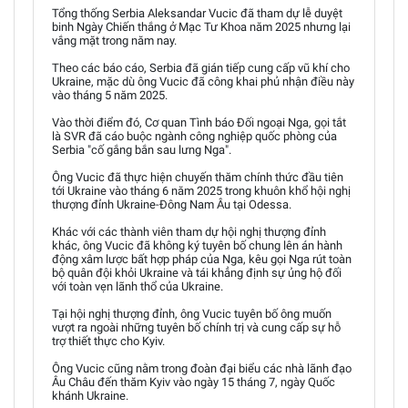
Tổng thống Serbia Aleksandar Vucic đã tham dự lễ duyệt
binh Ngày Chiến thắng ở Mạc Tư Khoa năm 2025 nhưng lại
vắng mặt trong năm nay.
Theo các báo cáo, Serbia đã gián tiếp cung cấp vũ khí cho
Ukraine, mặc dù ông Vucic đã công khai phủ nhận điều này
vào tháng 5 năm 2025.
Vào thời điểm đó, Cơ quan Tình báo Đối ngoại Nga, gọi tắt
là SVR đã cáo buộc ngành công nghiệp quốc phòng của
Serbia "cố gắng bắn sau lưng Nga".
Ông Vucic đã thực hiện chuyến thăm chính thức đầu tiên
tới Ukraine vào tháng 6 năm 2025 trong khuôn khổ hội nghị
thượng đỉnh Ukraine-Đông Nam Âu tại Odessa.
Khác với các thành viên tham dự hội nghị thượng đỉnh
khác, ông Vucic đã không ký tuyên bố chung lên án hành
động xâm lược bất hợp pháp của Nga, kêu gọi Nga rút toàn
bộ quân đội khỏi Ukraine và tái khẳng định sự ủng hộ đối
với toàn vẹn lãnh thổ của Ukraine.
Tại hội nghị thượng đỉnh, ông Vucic tuyên bố ông muốn
vượt ra ngoài những tuyên bố chính trị và cung cấp sự hỗ
trợ thiết thực cho Kyiv.
Ông Vucic cũng nằm trong đoàn đại biểu các nhà lãnh đạo
Âu Châu đến thăm Kyiv vào ngày 15 tháng 7, ngày Quốc
khánh Ukraine.