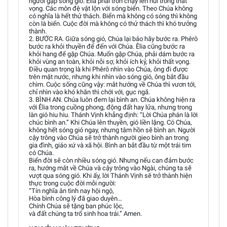
người gặp sóng gió. Êlia phải trốn chạy lên núi trong thất
vọng. Các môn đệ vật lộn với sóng biển. Theo Chúa không
có nghĩa là hết thử thách. Biển mà không có sóng thì không
còn là biển. Cuộc đời mà không có thử thách thì khó trưởng
thành.
2. BƯỚC RA. Giữa sóng gió, Chúa lại bảo hãy bước ra. Phêrô
bước ra khỏi thuyền để đến với Chúa. Êlia cũng bước ra
khỏi hang để gặp Chúa. Muốn gặp Chúa, phải dám bước ra
khỏi vùng an toàn, khỏi nỗi sợ, khỏi ích kỷ, khỏi thất vọng.
Điều quan trọng là khi Phêrô nhìn vào Chúa, ông đi được
trên mặt nước, nhưng khi nhìn vào sóng gió, ông bắt đầu
chìm. Cuộc sống cũng vậy: mắt hướng về Chúa thì vươn tới,
chỉ nhìn vào khó khăn thì chới với, gục ngã.
3. BÌNH AN. Chúa luôn đem lại bình an. Chúa không hiện ra
với Êlia trong cuồng phong, động đất hay lửa, nhưng trong
làn gió hiu hiu. Thánh Vịnh khẳng định: “Lời Chúa phán là lời
chúc bình an.” Khi Chúa lên thuyền, gió liền lặng. Có Chúa,
không hết sóng gió ngay, nhưng tâm hồn sẽ bình an. Người
cậy trông vào Chúa sẽ trở thành người gieo bình an trong
gia đình, giáo xứ và xã hội. Bình an bắt đầu từ một trái tim
có Chúa.
Biển đời sẽ còn nhiều sóng gió. Nhưng nếu can đảm bước
ra, hướng mắt về Chúa và cậy trông vào Ngài, chúng ta sẽ
vượt qua sóng gió. Khi ấy, lời Thánh Vịnh sẽ trở thành hiện
thực trong cuộc đời mỗi người:
“Tín nghĩa ân tình nay hội ngộ,
Hòa bình công lý đã giao duyên…
Chính Chúa sẽ tặng ban phúc lộc,
và đất chúng ta trổ sinh hoa trái.” Amen.