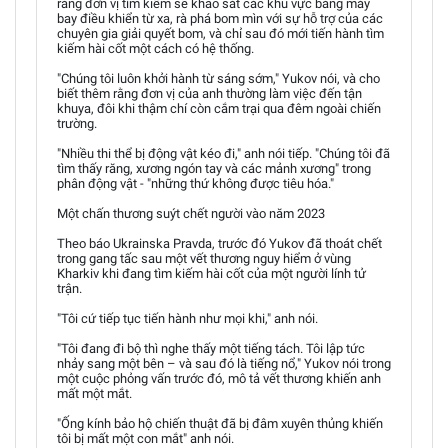
rằng đơn vị tìm kiếm sẽ khảo sát các khu vực bằng máy
bay điều khiển từ xa, rà phá bom mìn với sự hỗ trợ của các
chuyên gia giải quyết bom, và chỉ sau đó mới tiến hành tìm
kiếm hài cốt một cách có hệ thống.
"Chúng tôi luôn khởi hành từ sáng sớm," Yukov nói, và cho
biết thêm rằng đơn vị của anh thường làm việc đến tận
khuya, đôi khi thậm chí còn cắm trại qua đêm ngoài chiến
trường.
"Nhiều thi thể bị động vật kéo đi," anh nói tiếp. "Chúng tôi đã
tìm thấy răng, xương ngón tay và các mảnh xương" trong
phân động vật - "những thứ không được tiêu hóa."
Một chấn thương suýt chết người vào năm 2023
Theo báo Ukrainska Pravda, trước đó Yukov đã thoát chết
trong gang tấc sau một vết thương nguy hiểm ở vùng
Kharkiv khi đang tìm kiếm hài cốt của một người lính tử
trận.
"Tôi cứ tiếp tục tiến hành như mọi khi," anh nói.
"Tôi đang đi bộ thì nghe thấy một tiếng tách. Tôi lập tức
nhảy sang một bên – và sau đó là tiếng nổ," Yukov nói trong
một cuộc phỏng vấn trước đó, mô tả vết thương khiến anh
mất một mắt.
"Ống kính bảo hộ chiến thuật đã bị đâm xuyên thủng khiến
tôi bị mất một con mắt" anh nói.