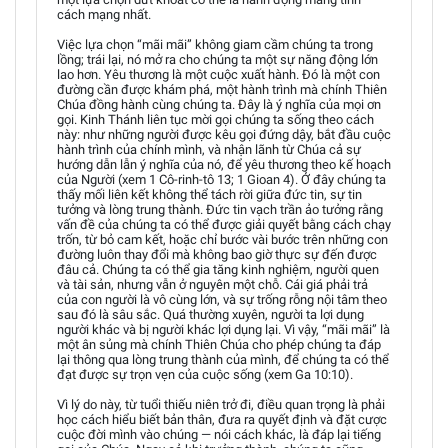
cách mạng nhất.
Việc lựa chọn “mãi mãi” không giam cầm chúng ta trong
lồng; trái lại, nó mở ra cho chúng ta một sự năng động lớn
lao hơn. Yêu thương là một cuộc xuất hành. Đó là một con
đường cần được khám phá, một hành trình mà chính Thiên
Chúa đồng hành cùng chúng ta. Đây là ý nghĩa của mọi ơn
gọi. Kinh Thánh liên tục mời gọi chúng ta sống theo cách
này: như những người được kêu gọi đứng dậy, bắt đầu cuộc
hành trình của chính mình, và nhận lãnh từ Chúa cả sự
hướng dẫn lẫn ý nghĩa của nó, để yêu thương theo kế hoạch
của Người (xem 1 Cô-rinh-tô 13; 1 Gioan 4). Ở đây chúng ta
thấy mối liên kết không thể tách rời giữa đức tin, sự tin
tưởng và lòng trung thành. Đức tin vạch trần ảo tưởng rằng
vấn đề của chúng ta có thể được giải quyết bằng cách chạy
trốn, từ bỏ cam kết, hoặc chỉ bước vài bước trên những con
đường luôn thay đổi mà không bao giờ thực sự đến được
đâu cả. Chúng ta có thể gia tăng kinh nghiệm, người quen
và tài sản, nhưng vẫn ở nguyên một chỗ. Cái giá phải trả
của con người là vô cùng lớn, và sự trống rỗng nội tâm theo
sau đó là sâu sắc. Quá thường xuyên, người ta lợi dụng
người khác và bị người khác lợi dụng lại. Vì vậy, “mãi mãi” là
một ân sủng mà chính Thiên Chúa cho phép chúng ta đáp
lại thông qua lòng trung thành của mình, để chúng ta có thể
đạt được sự trọn vẹn của cuộc sống (xem Ga 10:10).
Vì lý do này, từ tuổi thiếu niên trở đi, điều quan trọng là phải
học cách hiểu biết bản thân, đưa ra quyết định và đặt cược
cuộc đời mình vào chúng — nói cách khác, là đáp lại tiếng