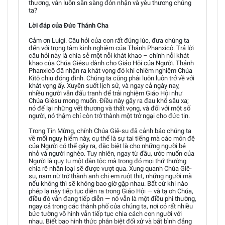
thương, vẫn luôn sẵn sàng đón nhận và yêu thương chúng
ta?
Lời đáp của Đức Thánh Cha
Cảm ơn Luigi. Câu hỏi của con rất đúng lúc, đưa chúng ta
đến với trọng tâm kinh nghiệm của Thánh Phanxicô. Trả lời
câu hỏi này là chia sẻ một nỗi khát khao – chính nỗi khát
khao của Chúa Giêsu dành cho Giáo Hội của Người. Thánh
Phanxicô đã nhận ra khát vọng đó khi chiêm nghiệm Chúa
Kitô chịu đóng đinh. Chúng ta cũng phải luôn luôn trở về với
khát vọng ấy. Xuyên suốt lịch sử, và ngay cả ngày nay,
nhiều người vẫn đấu tranh để trải nghiệm Giáo Hội như
Chúa Giêsu mong muốn. Điều này gây ra đau khổ sâu xa;
nó để lại những vết thương và thất vọng, và đối với một số
người, nó thậm chí còn trở thành một trở ngại cho đức tin.
Trong Tin Mừng, chính Chúa Giê-su đã cảnh báo chúng ta
về mối nguy hiểm này, cụ thể là sự tai tiếng mà các môn đệ
của Người có thể gây ra, đặc biệt là cho những người bé
nhỏ và người nghèo. Tuy nhiên, ngay từ đầu, ước muốn của
Người là quy tụ một dân tộc mà trong đó mọi thứ thường
chia rẽ nhân loại sẽ được vượt qua. Xung quanh Chúa Giê-
su, nam nữ trở thành anh chị em ruột thịt, những người mà
nếu không thì sẽ không bao giờ gặp nhau. Bất cứ khi nào
phép lạ này tiếp tục diễn ra trong Giáo Hội — và tạ ơn Chúa,
điều đó vẫn đang tiếp diễn — nó vẫn là một điều phi thường,
ngay cả trong các thành phố của chúng ta, nơi có rất nhiều
bức tường vô hình vẫn tiếp tục chia cách con người với
nhau. Biết bao hình thức phân biệt đối xử và bất bình đẳng