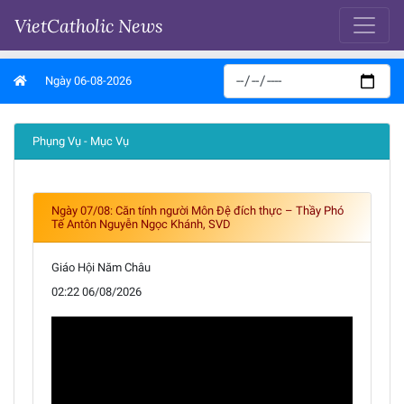
VietCatholic News
Ngày 06-08-2026
Phụng Vụ - Mục Vụ
Ngày 07/08: Căn tính người Môn Đệ đích thực – Thầy Phó
Tế Antôn Nguyễn Ngọc Khánh, SVD
Giáo Hội Năm Châu
02:22 06/08/2026