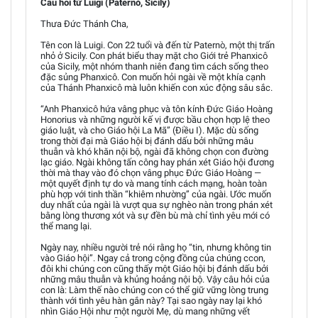
Câu hỏi từ Luigi (Paternò, Sicily)
Thưa Đức Thánh Cha,
Tên con là Luigi. Con 22 tuổi và đến từ Paternò, một thị trấn
nhỏ ở Sicily. Con phát biểu thay mặt cho Giới trẻ Phanxicô
của Sicily, một nhóm thanh niên đang tìm cách sống theo
đặc sủng Phanxicô. Con muốn hỏi ngài về một khía cạnh
của Thánh Phanxicô mà luôn khiến con xúc động sâu sắc.
“Anh Phanxicô hứa vâng phục và tôn kính Đức Giáo Hoàng
Honorius và những người kế vị được bầu chọn hợp lệ theo
giáo luật, và cho Giáo hội La Mã” (Điều I). Mặc dù sống
trong thời đại mà Giáo hội bị đánh dấu bởi những mâu
thuẫn và khó khăn nội bộ, ngài đã không chọn con đường
lạc giáo. Ngài không tấn công hay phán xét Giáo hội đương
thời mà thay vào đó chọn vâng phục Đức Giáo Hoàng —
một quyết định tự do và mang tính cách mạng, hoàn toàn
phù hợp với tinh thần “khiêm nhường” của ngài. Ước muốn
duy nhất của ngài là vượt qua sự nghèo nàn trong phán xét
bằng lòng thương xót và sự đền bù mà chỉ tình yêu mới có
thể mang lại.
Ngày nay, nhiều người trẻ nói rằng họ “tin, nhưng không tin
vào Giáo hội”. Ngay cả trong cộng đồng của chúng ccon,
đôi khi chúng con cũng thấy một Giáo hội bị đánh dấu bởi
những mâu thuẫn và khủng hoảng nội bộ. Vậy câu hỏi của
con là: Làm thế nào chúng con có thể giữ vững lòng trung
thành với tình yêu hàn gắn này? Tại sao ngày nay lại khó
nhìn Giáo Hội như một người Mẹ, dù mang những vết