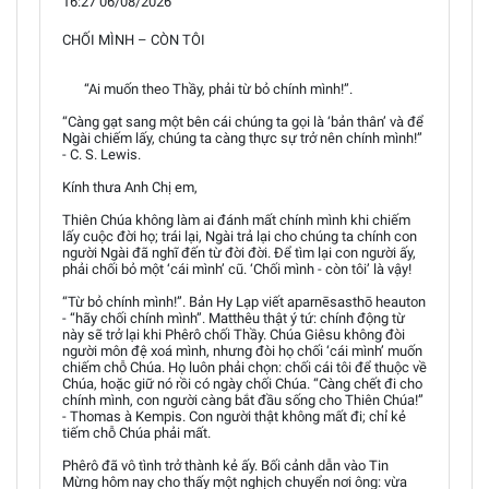
16:27 06/08/2026
CHỐI MÌNH – CÒN TÔI
“Ai muốn theo Thầy, phải từ bỏ chính mình!”.
“Càng gạt sang một bên cái chúng ta gọi là ‘bản thân’ và để
Ngài chiếm lấy, chúng ta càng thực sự trở nên chính mình!”
- C. S. Lewis.
Kính thưa Anh Chị em,
Thiên Chúa không làm ai đánh mất chính mình khi chiếm
lấy cuộc đời họ; trái lại, Ngài trả lại cho chúng ta chính con
người Ngài đã nghĩ đến từ đời đời. Để tìm lại con người ấy,
phải chối bỏ một ‘cái mình’ cũ. ‘Chối mình - còn tôi’ là vậy!
“Từ bỏ chính mình!”. Bản Hy Lạp viết aparnēsasthō heauton
- “hãy chối chính mình”. Matthêu thật ý tứ: chính động từ
này sẽ trở lại khi Phêrô chối Thầy. Chúa Giêsu không đòi
người môn đệ xoá mình, nhưng đòi họ chối ‘cái mình’ muốn
chiếm chỗ Chúa. Họ luôn phải chọn: chối cái tôi để thuộc về
Chúa, hoặc giữ nó rồi có ngày chối Chúa. “Càng chết đi cho
chính mình, con người càng bắt đầu sống cho Thiên Chúa!”
- Thomas à Kempis. Con người thật không mất đi; chỉ kẻ
tiếm chỗ Chúa phải mất.
Phêrô đã vô tình trở thành kẻ ấy. Bối cảnh dẫn vào Tin
Mừng hôm nay cho thấy một nghịch chuyển nơi ông: vừa