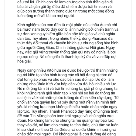
câu trả lời. Chính con đã làm chứng cho tinh thần giản dị,
bác ái và gần gũi ấy, điều đã chiếm được trái tim con và
giúp con trưởng thành trong đức tin trong một cộng đồng
luôn rộng mở với tất cả mọi người.
Kinh nghiệm của con đến từ một phần của châu Âu mà chỉ
ba mươi năm trước đây còn bị ảnh hưởng bởi chiến tranh và
sự đan xen nguy hiểm giữa bản sắc tôn giáo và chủ nghĩa
dân tộc. Tuy nhiên, trong nhiều thế kỷ, dòng Phanxicô đã
thúc đẩy đối thoại và khuyến khích sự chung sống hòa bình
giữa người Công Giáo, Chính thống giáo và Hồi giáo. Ngày
nay, việc giữ vững truyền thống gần gũi này có nghĩa là bơi
ngược dòng. Nó có nghĩa là thanh lọc ký ức và vun đắp sự
hòa giải.
Ngày càng nhiều Kitô hữu sẽ được kêu gọi trở thành những
người kiến tạo hòa bình trong các xã hội đang bị cám dỗ
đặt tôn giáo phục vụ cho các bản sắc đối lập. Do đó, làm
chứng cho Chúa Kitô vừa hấp dẫn vừa đòi hỏi nhiều nỗ lực.
Nó mở rộng tâm trí và trái tim chúng ta, giải phóng chúng ta
khỏi những ranh giới nhân tạo, khỏi nỗi sợ hãi do thông tin
sai lệch và khỏi những bức tường do định kiến xây dựng. Từ
chối văn hóa quyền lực và xây dựng một nền văn minh tình
yêu là những lựa chọn không dễ hiểu hoặc chấp nhận ngay
lập tức. Tuy nhiên, Thánh Phanxicô dạy rằng chủ nghĩa triệt
để của Tin Mừng hoàn toàn trái ngược với chủ nghĩa cực
đoan. Nó không làm cho chúng ta mù quáng hay bạo lực;
thay vào đó, nó làm cho chúng ta tỉnh thức, chú tâm và luôn
khao khát noi theo Chúa Giêsu, và do đó khiêm nhường và
chào đón mọi người. Đó không phải là con đường dễ dàng,