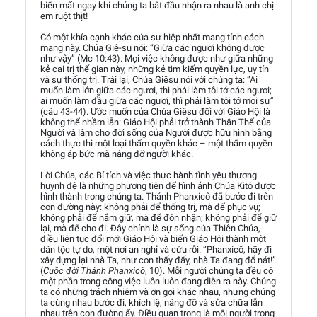
biến mất ngay khi chúng ta bắt đầu nhận ra nhau là anh chị
em ruột thịt!
Có một khía cạnh khác của sự hiệp nhất mang tính cách
mạng này. Chúa Giê-su nói: “Giữa các ngươi không được
như vậy” (Mc 10:43). Mọi việc không được như giữa những
kẻ cai trị thế gian này, những kẻ tìm kiếm quyền lực, uy tín
và sự thống trị. Trái lại, Chúa Giêsu nói với chúng ta: “Ai
muốn làm lớn giữa các ngươi, thì phải làm tôi tớ các ngươi;
ai muốn làm đầu giữa các ngươi, thì phải làm tôi tớ mọi sự”
(câu 43-44). Ước muốn của Chúa Giêsu đối với Giáo Hội là
không thể nhầm lẫn: Giáo Hội phải trở thành Thân Thể của
Người và làm cho đời sống của Người được hữu hình bằng
cách thực thi một loại thẩm quyền khác – một thẩm quyền
không áp bức mà nâng đỡ người khác.
Lời Chúa, các Bí tích và việc thực hành tình yêu thương
huynh đệ là những phương tiện để hình ảnh Chúa Kitô được
hình thành trong chúng ta. Thánh Phanxicô đã bước đi trên
con đường này: không phải để thống trị, mà để phục vụ;
không phải để nắm giữ, mà để đón nhận; không phải để giữ
lại, mà để cho đi. Đây chính là sự sống của Thiên Chúa,
điều liên tục đổi mới Giáo Hội và biến Giáo Hội thành một
dân tộc tự do, một nơi an nghỉ và cứu rỗi. “Phanxicô, hãy đi
xây dựng lại nhà Ta, như con thấy đấy, nhà Ta đang đổ nát!”
(
Cuộc đời Thánh Phanxicô
, 10). Mỗi người chúng ta đều có
một phần trong công việc luôn luôn đang diễn ra này. Chúng
ta có những trách nhiệm và ơn gọi khác nhau, nhưng chúng
ta cùng nhau bước đi, khích lệ, nâng đỡ và sửa chữa lẫn
nhau trên con đường ấy. Điều quan trọng là mỗi người trong