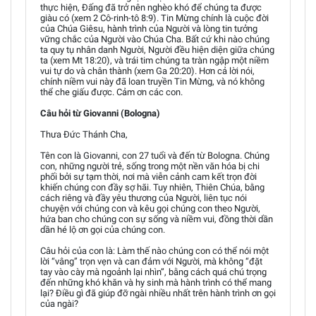
thực hiện, Đấng đã trở nên nghèo khó để chúng ta được
giàu có (xem 2 Cô-rinh-tô 8:9). Tin Mừng chính là cuộc đời
của Chúa Giêsu, hành trình của Người và lòng tin tưởng
vững chắc của Người vào Chúa Cha. Bất cứ khi nào chúng
ta quy tụ nhân danh Người, Người đều hiện diện giữa chúng
ta (xem Mt 18:20), và trái tim chúng ta tràn ngập một niềm
vui tự do và chân thành (xem Ga 20:20). Hơn cả lời nói,
chính niềm vui này đã loan truyền Tin Mừng, và nó không
thể che giấu được. Cảm ơn các con.
Câu hỏi từ Giovanni (Bologna)
Thưa Đức Thánh Cha,
Tên con là Giovanni, con 27 tuổi và đến từ Bologna. Chúng
con, những người trẻ, sống trong một nền văn hóa bị chi
phối bởi sự tạm thời, nơi mà viễn cảnh cam kết trọn đời
khiến chúng con đầy sợ hãi. Tuy nhiên, Thiên Chúa, bằng
cách riêng và đầy yêu thương của Người, liên tục nói
chuyện với chúng con và kêu gọi chúng con theo Người,
hứa ban cho chúng con sự sống và niềm vui, đồng thời dần
dần hé lộ ơn gọi của chúng con.
Câu hỏi của con là: Làm thế nào chúng con có thể nói một
lời “vâng” trọn vẹn và can đảm với Người, mà không “đặt
tay vào cày mà ngoảnh lại nhìn”, bằng cách quá chú trọng
đến những khó khăn và hy sinh mà hành trình có thể mang
lại? Điều gì đã giúp đỡ ngài nhiều nhất trên hành trình ơn gọi
của ngài?