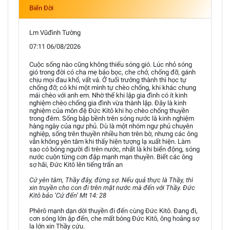
Biển Đời
Lm Vũđình Tường
07:11 06/08/2026
Cuộc sống nào cũng không thiếu sóng gió. Lúc nhỏ sóng
gió trong đời có cha mẹ bảo bọc, che chở, chống đỡ, gánh
chịu mọi đau khổ, vất vả. Ở tuổi trưởng thành thì học tự
chống đỡ; có khi một mình tự chèo chống, khi khác chung
mái chèo với anh em. Nhờ thế khi lập gia đình có ít kinh
nghiệm chèo chống gia đình vừa thành lập. Đây là kinh
nghiệm của môn đệ Đức Kitô khi họ chèo chống thuyền
trong đêm. Sống bập bềnh trên sóng nước là kinh nghiệm
hàng ngày của ngư phủ. Dù là một nhóm ngư phủ chuyên
nghiệp, sống trên thuyền nhiều hơn trên bờ, nhưng các ông
vẫn không yên tâm khi thấy hiện tượng lạ xuất hiện. Làm
sao có bóng người đi trên nước, nhất là khi biển động, sóng
nước cuộn từng cơn đập mạnh mạn thuyền. Biết các ông
sợ hãi, Đức Kitô lên tiếng trấn an
Cứ yên tâm, Thầy đây, đừng sợ. Nếu quả thực là Thầy, thì
xin truyền cho con đi trên mặt nước mà đến với Thầy. Đức
Kitô bảo ‘Cứ đến’ Mt 14: 28
Phêrô mạnh dạn dời thuyền đi đến cùng Đức Kitô. Đang đi,
cơn sóng lớn ập đến, che mất bóng Đức Kitô, ông hoảng sợ
la lớn xin Thầy cứu.