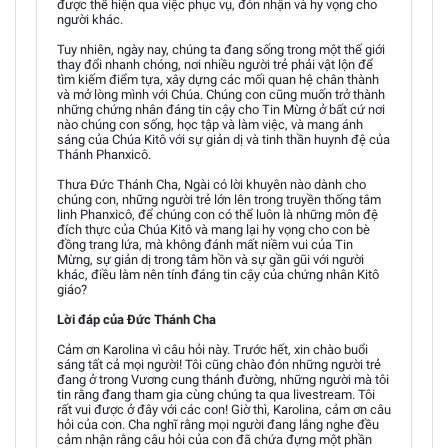
được thể hiện qua việc phục vụ, đón nhận và hy vọng cho
người khác.
Tuy nhiên, ngày nay, chúng ta đang sống trong một thế giới
thay đổi nhanh chóng, nơi nhiều người trẻ phải vật lộn để
tìm kiếm điểm tựa, xây dựng các mối quan hệ chân thành
và mở lòng mình với Chúa. Chúng con cũng muốn trở thành
những chứng nhân đáng tin cậy cho Tin Mừng ở bất cứ nơi
nào chúng con sống, học tập và làm việc, và mang ánh
sáng của Chúa Kitô với sự giản dị và tinh thần huynh đệ của
Thánh Phanxicô.
Thưa Đức Thánh Cha, Ngài có lời khuyên nào dành cho
chúng con, những người trẻ lớn lên trong truyền thống tâm
linh Phanxicô, để chúng con có thể luôn là những môn đệ
đích thực của Chúa Kitô và mang lại hy vọng cho con bè
đồng trang lứa, mà không đánh mất niềm vui của Tin
Mừng, sự giản dị trong tâm hồn và sự gần gũi với người
khác, điều làm nên tính đáng tin cậy của chứng nhân Kitô
giáo?
Lời đáp của Đức Thánh Cha
Cảm ơn Karolina vì câu hỏi này. Trước hết, xin chào buổi
sáng tất cả mọi người! Tôi cũng chào đón những người trẻ
đang ở trong Vương cung thánh đường, những người mà tôi
tin rằng đang tham gia cùng chúng ta qua livestream. Tôi
rất vui được ở đây với các con! Giờ thì, Karolina, cảm ơn câu
hỏi của con. Cha nghĩ rằng mọi người đang lắng nghe đều
cảm nhận rằng câu hỏi của con đã chứa đựng một phần