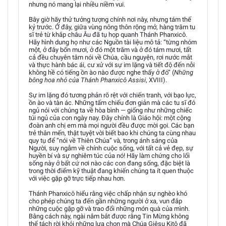
nhưng nó mang lại nhiều niềm vui.
Bây giờ hãy thử tưởng tượng chính nơi này, nhưng tám thế
kỷ trước. Ở đây, giữa vùng nông thôn rộng mở, hàng trăm tu
sĩ trẻ từ khắp châu Âu đã tụ họp quanh Thánh Phanxicô.
Hãy hình dung họ như các Nguồn tài liệu mô tả: “từng nhóm
một, ở đây bốn mươi, ở đó một trăm và ở đó tám mươi, tất
cả đều chuyên tâm nói về Chúa, cầu nguyện, rơi nước mắt
và thực hành bác ái, cư xử với sự im lặng và tiết độ đến nỗi
không hề có tiếng ồn ào nào được nghe thấy ở đó” (
Những
bông hoa nhỏ của Thánh Phanxicô Assisi
, XVIII).
Sự im lặng đó tương phản rõ rệt với chiến tranh, với bạo lực,
ồn ào và tàn ác. Những tấm chiếu đơn giản mà các tu sĩ đó
ngủ nói với chúng ta về hòa bình — giống như những chiếc
túi ngủ của con ngày nay. Đây chính là Giáo hội: một cộng
đoàn anh chị em mà mọi người đều được mời gọi. Các bạn
trẻ thân mến, thật tuyệt vời biết bao khi chúng ta cùng nhau
quy tụ để “nói về Thiên Chúa” và, trong ánh sáng của
Người, suy ngẫm về chính cuộc sống, với tất cả vẻ đẹp, sự
huyền bí và sự nghiêm túc của nó! Hãy làm chứng cho lối
sống này ở bất cứ nơi nào các con đang sống, đặc biệt là
trong thời điểm kỹ thuật đang khiến chúng ta ít quen thuộc
với việc gặp gỡ trực tiếp nhau hơn.
Thánh Phanxicô hiểu rằng việc chấp nhận sự nghèo khó
cho phép chúng ta đến gần những người ở xa, vun đắp
những cuộc gặp gỡ và trao đổi những món quà của mình.
Bằng cách này, ngài nắm bắt được rằng Tin Mừng không
thể tách rời khỏi những lựa chọn mà Chúa Giêsu Kitô đã