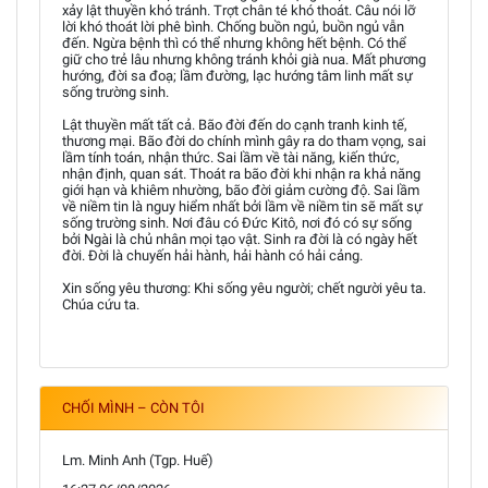
xảy lật thuyền khó tránh. Trợt chân té khó thoát. Câu nói lỡ
lời khó thoát lời phê bình. Chống buồn ngủ, buồn ngủ vẫn
đến. Ngừa bệnh thì có thể nhưng không hết bệnh. Có thể
giữ cho trẻ lâu nhưng không tránh khỏi già nua. Mất phương
hướng, đời sa đoạ; lầm đường, lạc hướng tâm linh mất sự
sống trường sinh.
Lật thuyền mất tất cả. Bão đời đến do cạnh tranh kinh tế,
thương mại. Bão đời do chính mình gây ra do tham vọng, sai
lầm tính toán, nhận thức. Sai lầm về tài năng, kiến thức,
nhận định, quan sát. Thoát ra bão đời khi nhận ra khả năng
giới hạn và khiêm nhường, bão đời giảm cường độ. Sai lầm
về niềm tin là nguy hiểm nhất bởi lầm về niềm tin sẽ mất sự
sống trường sinh. Nơi đâu có Đức Kitô, nơi đó có sự sống
bởi Ngài là chủ nhân mọi tạo vật. Sinh ra đời là có ngày hết
đời. Đời là chuyến hải hành, hải hành có hải cảng.
Xin sống yêu thương: Khi sống yêu người; chết người yêu ta.
Chúa cứu ta.
CHỐI MÌNH – CÒN TÔI
Lm. Minh Anh (Tgp. Huế)