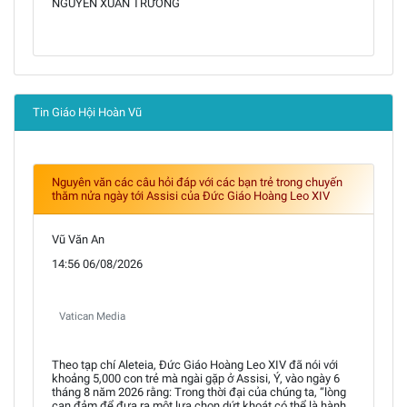
NGUYỄN XUÂN TRƯỜNG
Tin Giáo Hội Hoàn Vũ
Nguyên văn các câu hỏi đáp với các bạn trẻ trong chuyến
thăm nửa ngày tới Assisi của Đức Giáo Hoàng Leo XIV
Vũ Văn An
14:56 06/08/2026
Vatican Media
Theo tạp chí Aleteia, Đức Giáo Hoàng Leo XIV đã nói với
khoảng 5,000 con trẻ mà ngài gặp ở Assisi, Ý, vào ngày 6
tháng 8 năm 2026 rằng: Trong thời đại của chúng ta, “lòng
can đảm để đưa ra một lựa chọn dứt khoát có thể là hành