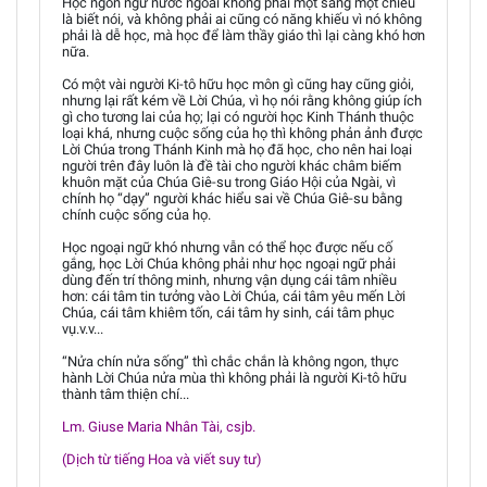
Học ngôn ngữ nước ngoài không phải một sáng một chiều
là biết nói, và không phải ai cũng có năng khiếu vì nó không
phải là dễ học, mà học để làm thầy giáo thì lại càng khó hơn
nữa.
Có một vài người Ki-tô hữu học môn gì cũng hay cũng giỏi,
nhưng lại rất kém về Lời Chúa, vì họ nói rằng không giúp ích
gì cho tương lai của họ; lại có người học Kinh Thánh thuộc
loại khá, nhưng cuộc sống của họ thì không phản ảnh được
Lời Chúa trong Thánh Kinh mà họ đã học, cho nên hai loại
người trên đây luôn là đề tài cho người khác châm biếm
khuôn mặt của Chúa Giê-su trong Giáo Hội của Ngài, vì
chính họ “dạy” người khác hiểu sai về Chúa Giê-su bằng
chính cuộc sống của họ.
Học ngoại ngữ khó nhưng vẫn có thể học được nếu cố
gắng, học Lời Chúa không phải như học ngoại ngữ phải
dùng đến trí thông minh, nhưng vận dụng cái tâm nhiều
hơn: cái tâm tin tưởng vào Lời Chúa, cái tâm yêu mến Lời
Chúa, cái tâm khiêm tốn, cái tâm hy sinh, cái tâm phục
vụ.v.v...
“Nửa chín nửa sống” thì chắc chắn là không ngon, thực
hành Lời Chúa nửa mùa thì không phải là người Ki-tô hữu
thành tâm thiện chí...
Lm. Giuse Maria Nhân Tài, csjb.
(Dịch từ tiếng Hoa và viết suy tư)