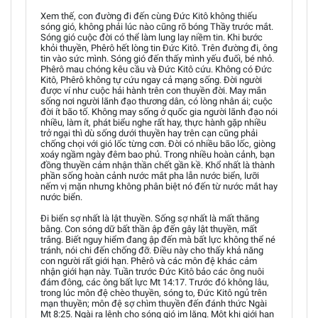
Xem thế, con đường đi đến cùng Đức Kitô không thiếu
sóng gió, không phải lúc nào cũng rõ bóng Thầy trước mắt.
Sóng gió cuộc đời có thể làm lung lay niềm tin. Khi bước
khỏi thuyền, Phêrô hết lòng tin Đức Kitô. Trên đường đi, ông
tin vào sức mình. Sóng gió đến thấy mình yếu đuối, bé nhỏ.
Phêrô mau chóng kêu cầu và Đức Kitô cứu. Không có Đức
Kitô, Phêrô không tự cứu ngay cả mạng sống. Đời người
được ví như cuộc hải hành trên con thuyền đời. May mắn
sống nơi người lãnh đạo thương dân, có lòng nhân ái; cuộc
đời ít bão tố. Không may sống ở quốc gia người lãnh đạo nói
nhiều, làm ít, phát biểu nghe rất hay, thực hành gặp nhiều
trở ngại thì dù sống dưới thuyền hay trên cạn cũng phải
chống chọi với gió lốc từng cơn. Đời có nhiều bão lốc, giòng
xoáy ngầm ngày đêm bao phủ. Trong nhiều hoàn cảnh, bạn
đồng thuyền cảm nhận thần chết gần kề. Khổ nhất là thành
phần sống hoàn cảnh nước mắt pha lẫn nước biển, lưỡi
nếm vị mặn nhưng không phân biệt nó đến từ nước mắt hay
nước biển.
Đi biển sợ nhất là lật thuyền. Sống sợ nhất là mất thăng
bằng. Con sóng dữ bất thần ập đến gây lật thuyền, mất
trắng. Biết nguy hiểm đang ập đến mà bất lực không thể né
tránh, nói chi đến chống đỡ. Điều này cho thấy khả năng
con người rất giới hạn. Phêrô và các môn đệ khác cảm
nhận giới hạn này. Tuần trước Đức Kitô bảo các ông nuôi
đám đông, các ông bất lực Mt 14:17. Trước đó không lâu,
trong lúc môn đệ chèo thuyền, sóng to, Đức Kitô ngủ trên
mạn thuyền; môn đệ sợ chìm thuyền đến đánh thức Ngài
Mt 8:25. Ngài ra lệnh cho sóng gió im lặng. Một khi giới hạn