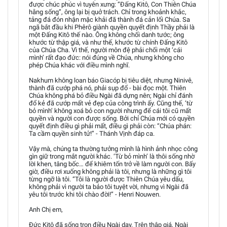
được chúc phúc vì tuyên xưng: “Đấng Kitô, Con Thiên Chúa
hằng sống”, ông lại bị quở trách. Chỉ trong khoảnh khắc,
tảng đá đón nhận mặc khải đã thành đá cản lối Chúa. Sa
ngã bắt đầu khi Phêrô giành quyền quyết định Thầy phải là
một Đấng Kitô thế nào. Ông không chối danh tước; ông
khước từ thập giá, và như thế, khước từ chính Đấng Kitô
của Chúa Cha. Vì thế, người môn đệ phải chối một ‘cái
mình’ rất đạo đức: nói đúng về Chúa, nhưng không cho
phép Chúa khác với điều mình nghĩ.
Nakhum không loan báo Giacóp bị tiêu diệt, nhưng Ninivê,
thành đã cướp phá nó, phải sụp đổ - bài đọc một. Thiên
Chúa không phá bỏ điều Ngài đã dựng nên; Ngài chỉ đánh
đổ kẻ đã cướp mất vẻ đẹp của công trình ấy. Cũng thế, ‘từ
bỏ mình’ không xoá bỏ con người nhưng để cái tôi cũ mất
quyền và người con được sống. Bởi chỉ Chúa mới có quyền
quyết định điều gì phải mất, điều gì phải còn: “Chúa phán:
Ta cầm quyền sinh tử!” - Thánh Vịnh đáp ca.
Vậy mà, chúng ta thường tưởng mình là hình ảnh nhọc công
gìn giữ trong mắt người khác. ‘Từ bỏ mình’ là thôi sống nhờ
lời khen, tâng bốc… để khiêm tốn trở về làm người con. Bấy
giờ, điều rơi xuống không phải là tôi, nhưng là những gì tôi
từng ngỡ là tôi. “Tôi là người được Thiên Chúa yêu dấu,
không phải vì người ta bảo tôi tuyệt vời, nhưng vì Ngài đã
yêu tôi trước khi tôi chào đời!” - Henri Nouwen.
Anh Chị em,
Đức Kitô đã sống trọn điều Ngài dạy. Trên thập giá, Ngài