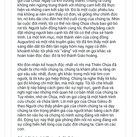
gọi của Chúa. Ngay cả khi trưởng thành, chúng ta cũng
không nên ngừng trung thành với những cam kết đã thực
hiện và những cam kết sắp tới. Đó là một cuộc phiêu lưu
mà không ai nên cảm thấy cô đơn, và giống như chính đức
tin, nó kéo dài cho đến hơi thở cuối cùng của chúng ta. Nhìn
lại cuộc đời mình, tôi có thể nói rằng Chúa chưa bao giờ bỏ
rơi tôi. Người luôn đồng hành cùng tôi, thường bằng cách
đặt những người bên cạnh tôi để tôi có thể chia sẻ hành
trình. Là một linh mục, một thành viên của cộng đồng
Augustinô và một nhà truyền giáo, tôi đã tìm thấy một ánh
sáng dẫn dắt tôi đến tận ngày hôm nay, ngay cả đến
khoảnh khắc tôi phải nói “vâng” với một ơn gọi khác và
hoàn toàn độc đáo: đó là trở thành Giáo hoàng.
Khi đón nhận kế hoạch độc nhất vô nhị mà Thiên Chúa đã
chuẩn bị cho mỗi chúng ta, chúng ta khám phá ra rằng ơn
gọi sâu sắc nhất, được ghi khắc trong mỗi trái tim con
người, là lời kêu gọi hiệp thông. Chúng ta nghe thấy lời kêu
gọi đó không chỉ một lần, mà mỗi ngày. Tội lỗi che khuất
chân lý này bằng cách gieo rắc sự ngờ vực, ganh đua và
nghi ngờ vào những mối quan hệ cơ bản nhất của chúng ta.
Tuy nhiên, nhờ ơn Chúa, mỗi ơn gọi cũng là một hành trình
cứu chuộc và chữa lành. Lời mời gọi của Chúa Giêsu đi
theo Người cho thấy phẩm giá của chính chúng ta và dạy
chúng ta tôn trọng phẩm giá của người khác bằng cách đặt
niềm tin vào họ và chứng tỏ mình xứng đáng với niềm tin
đó. Động lực này thật giải phóng đến nỗi nó xứng đáng với
sự cống hiến hết lòng của cuộc đời chúng ta. Cảm ơn các
con.