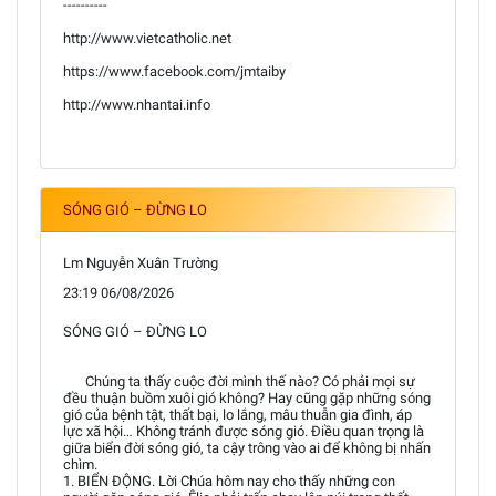
----------
http://www.vietcatholic.net
https://www.facebook.com/jmtaiby
http://www.nhantai.info
SÓNG GIÓ – ĐỪNG LO
Lm Nguyễn Xuân Trường
23:19 06/08/2026
SÓNG GIÓ – ĐỪNG LO
Chúng ta thấy cuộc đời mình thế nào? Có phải mọi sự
đều thuận buồm xuôi gió không? Hay cũng gặp những sóng
gió của bệnh tật, thất bại, lo lắng, mâu thuẫn gia đình, áp
lực xã hội… Không tránh được sóng gió. Điều quan trọng là
giữa biển đời sóng gió, ta cậy trông vào ai để không bị nhấn
chìm.
1. BIỂN ĐỘNG. Lời Chúa hôm nay cho thấy những con