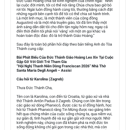
Đức Giáo Hoàng chia sẻ kinh nghiệm của chính ngài: “Nhìn
lại cuộc đời mình, tôi có thể nói rằng Chúa chưa bao giờ bỏ
rơi tôi. Ngài luôn đồng hành cùng tôi, thường bằng cách đặt
những người bên cạnh tôi để tôi có thể chia sẻ hành trình.
Là một linh mục, là một thành viên của cộng đồng
Augustinô và là một nhà truyền giáo, tôi đã tìm thấy một
ánh sáng dẫn dắt tôi cho đến tận ngày hôm nay, ngay cả
đến thời điểm tôi phải nói ‘vâng’ với một ơn gọi khác và
hoàn toàn độc đáo: đó là trở thành Giáo Hoàng.”
Sau đây là toàn bộ phần hỏi đáp theo bản tiếng Anh do Tòa
Thánh cung cấp:
Bài Phát Biểu Của Đức Thánh Giáo Hoàng Leo Xiv Tại Cuộc
Gặp Gỡ Với Giới Trẻ Tham Gia
“Hội Nghị Thanh Niên Dòng Franciscan 2026” Nhà Thờ
Santa Maria Degli Angeli – Assisi
Câu hỏi từ Karolina (Zagreb)
Thưa Đức Thánh Cha,
Tên con là Karolina, con đến từ Croatia, từ giáo xứ và nhà
thờ Thánh Antôn Padua ở Zagreb. Chúng con lớn lên trong
các giáo xứ dòng Phanxicô, được các tu sĩ đồng hành, học
hỏi từ Thánh Phanxicô rằng Tin Mừng được rao giảng trên
hết qua chứng nhân của cuộc sống chúng ta, qua niềm vui,
sự giản dị, tình huynh đệ và sự gần gũi với mọi người. Nhờ
kinh nghiệm này, chúng con đã khám phá ra một đức tin
sống động không chỉ gói gọn trong các nhà thờ, mà còn