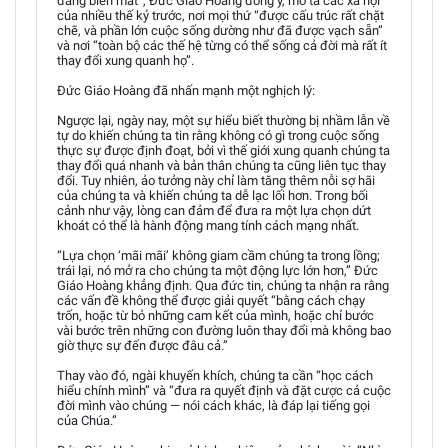
đang biến mất”, Đức Giáo Hoàng đồng ý, mô tả các xã hội
của nhiều thế kỷ trước, nơi mọi thứ “được cấu trúc rất chặt
chẽ, và phần lớn cuộc sống dường như đã được vạch sẵn”
và nơi “toàn bộ các thế hệ từng có thể sống cả đời mà rất ít
thay đổi xung quanh họ”.
Đức Giáo Hoàng đã nhấn mạnh một nghịch lý:
Ngược lại, ngày nay, một sự hiểu biết thường bị nhầm lẫn về
tự do khiến chúng ta tin rằng không có gì trong cuộc sống
thực sự được định đoạt, bởi vì thế giới xung quanh chúng ta
thay đổi quá nhanh và bản thân chúng ta cũng liên tục thay
đổi. Tuy nhiên, ảo tưởng này chỉ làm tăng thêm nỗi sợ hãi
của chúng ta và khiến chúng ta dễ lạc lối hơn. Trong bối
cảnh như vậy, lòng can đảm để đưa ra một lựa chọn dứt
khoát có thể là hành động mang tính cách mạng nhất.
“Lựa chọn ‘mãi mãi’ không giam cầm chúng ta trong lồng;
trái lại, nó mở ra cho chúng ta một động lực lớn hơn,” Đức
Giáo Hoàng khẳng định. Qua đức tin, chúng ta nhận ra rằng
các vấn đề không thể được giải quyết “bằng cách chạy
trốn, hoặc từ bỏ những cam kết của mình, hoặc chỉ bước
vài bước trên những con đường luôn thay đổi mà không bao
giờ thực sự đến được đâu cả.”
Thay vào đó, ngài khuyến khích, chúng ta cần “học cách
hiểu chính mình” và “đưa ra quyết định và đặt cược cả cuộc
đời mình vào chúng — nói cách khác, là đáp lại tiếng gọi
của Chúa.”