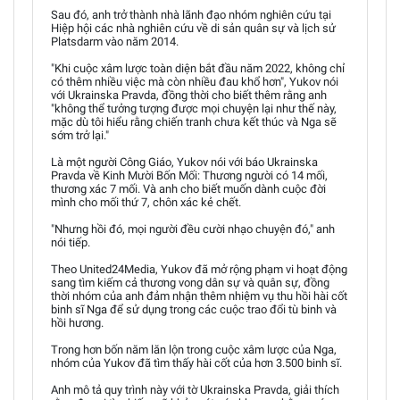
Sau đó, anh trở thành nhà lãnh đạo nhóm nghiên cứu tại
Hiệp hội các nhà nghiên cứu về di sản quân sự và lịch sử
Platsdarm vào năm 2014.
"Khi cuộc xâm lược toàn diện bắt đầu năm 2022, không chỉ
có thêm nhiều việc mà còn nhiều đau khổ hơn", Yukov nói
với Ukrainska Pravda, đồng thời cho biết thêm rằng anh
"không thể tưởng tượng được mọi chuyện lại như thế này,
mặc dù tôi hiểu rằng chiến tranh chưa kết thúc và Nga sẽ
sớm trở lại."
Là một người Công Giáo, Yukov nói với báo Ukrainska
Pravda về Kinh Mười Bốn Mối: Thương người có 14 mối,
thương xác 7 mối. Và anh cho biết muốn dành cuộc đời
mình cho mối thứ 7, chôn xác kẻ chết.
"Nhưng hồi đó, mọi người đều cười nhạo chuyện đó," anh
nói tiếp.
Theo United24Media, Yukov đã mở rộng phạm vi hoạt động
sang tìm kiếm cả thương vong dân sự và quân sự, đồng
thời nhóm của anh đảm nhận thêm nhiệm vụ thu hồi hài cốt
binh sĩ Nga để sử dụng trong các cuộc trao đổi tù binh và
hồi hương.
Trong hơn bốn năm lăn lộn trong cuộc xâm lược của Nga,
nhóm của Yukov đã tìm thấy hài cốt của hơn 3.500 binh sĩ.
Anh mô tả quy trình này với tờ Ukrainska Pravda, giải thích