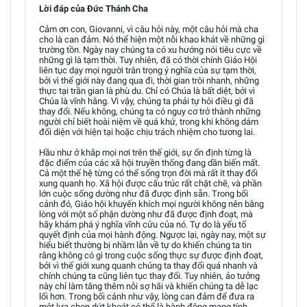
Lời đáp của Đức Thánh Cha
Cảm ơn con, Giovanni, vì câu hỏi này, một câu hỏi mà cha
cho là can đảm. Nó thể hiện một nỗi khao khát về những gì
trường tồn. Ngày nay chúng ta có xu hướng nói tiêu cực về
những gì là tạm thời. Tuy nhiên, đã có thời chính Giáo Hội
liên tục dạy mọi người trân trọng ý nghĩa của sự tạm thời,
bởi vì thế giới này đang qua đi, thời gian trôi nhanh, những
thực tại trần gian là phù du. Chỉ có Chúa là bất diệt, bởi vì
Chúa là vĩnh hằng. Vì vậy, chúng ta phải tự hỏi điều gì đã
thay đổi. Nếu không, chúng ta có nguy cơ trở thành những
người chỉ biết hoài niệm về quá khứ, trong khi không dám
đối diện với hiện tại hoặc chịu trách nhiệm cho tương lai.
Hầu như ở khắp mọi nơi trên thế giới, sự ổn định từng là
đặc điểm của các xã hội truyền thống đang dần biến mất.
Cả một thế hệ từng có thể sống trọn đời mà rất ít thay đổi
xung quanh họ. Xã hội được cấu trúc rất chặt chẽ, và phần
lớn cuộc sống dường như đã được định sẵn. Trong bối
cảnh đó, Giáo hội khuyến khích mọi người không nên bằng
lòng với một số phận dường như đã được định đoạt, mà
hãy khám phá ý nghĩa vĩnh cửu của nó. Tự do là yếu tố
quyết định của mọi hành động. Ngược lại, ngày nay, một sự
hiểu biết thường bị nhầm lẫn về tự do khiến chúng ta tin
rằng không có gì trong cuộc sống thực sự được định đoạt,
bởi vì thế giới xung quanh chúng ta thay đổi quá nhanh và
chính chúng ta cũng liên tục thay đổi. Tuy nhiên, ảo tưởng
này chỉ làm tăng thêm nỗi sợ hãi và khiến chúng ta dễ lạc
lối hơn. Trong bối cảnh như vậy, lòng can đảm để đưa ra
một lựa chọn dứt khoát có thể là hành động mang tính