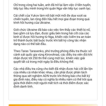
Chỉ trong vòng hai tuần, anh đã trở lại làm việc ở tiền tuyến,
tiếp tục liều mình trong khi quân Nga vẫn tiếp tục oanh tạc.
Cái chết của Yukov làm nổi bật một mối đe dọa vượt xa
chiến tuyến, lan rộng đến hầu hết mọi giai đoạn trong quá
trình hồi hương của Ukraine.
Giới chức Ukraine đã báo cáo việc tìm thấy các thiết bị nổ,
bao gồm cả lựu đạn, được giấu bên trong hài cốt của các
binh sĩ được hồi hương từ Nga, khiến việc kiểm tra an toàn
trở thành bước bắt buộc trước khi bất kỳ công tác nhận
dạng nào có thể bắt đầu.
Theo Taras Tarasenko, phó trưởng phòng điều tra thuộc sở
cảnh sát quốc gia vùng Kirovohrad, các điều tra viên đôi khi
nhận được tới 250 thi thể cùng một lúc, khiến việc giải
quyết tất cả trong một ngày là điều không thể.
Các nhà điều tra cũng cho biết đã nhận được hài cốt lẫn lộn
của nhiều cá nhân khác nhau, cần phải được phân tách
thông qua xét nghiệm ADN trước khi thông báo cho bất kỳ
gia đình nào, điều này có nghĩa là nhiều năm có thể trôi qua
giữa thời điểm một người mất tích và thời điểm được xác
định danh tính.