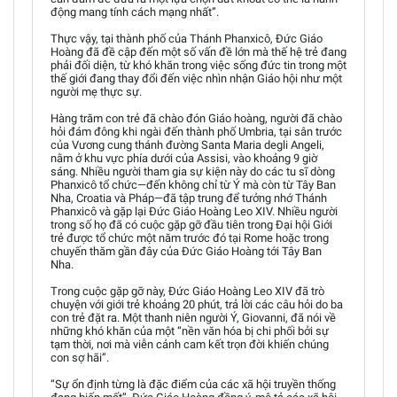
động mang tính cách mạng nhất”.
Thực vậy, tại thành phố của Thánh Phanxicô, Đức Giáo
Hoàng đã đề cập đến một số vấn đề lớn mà thế hệ trẻ đang
phải đối diện, từ khó khăn trong việc sống đức tin trong một
thế giới đang thay đổi đến việc nhìn nhận Giáo hội như một
người mẹ thực sự.
Hàng trăm con trẻ đã chào đón Giáo hoàng, người đã chào
hỏi đám đông khi ngài đến thành phố Umbria, tại sân trước
của Vương cung thánh đường Santa Maria degli Angeli,
nằm ở khu vực phía dưới của Assisi, vào khoảng 9 giờ
sáng. Nhiều người tham gia sự kiện này do các tu sĩ dòng
Phanxicô tổ chức—đến không chỉ từ Ý mà còn từ Tây Ban
Nha, Croatia và Pháp—đã tập trung để tưởng nhớ Thánh
Phanxicô và gặp lại Đức Giáo Hoàng Leo XIV. Nhiều người
trong số họ đã có cuộc gặp gỡ đầu tiên trong Đại hội Giới
trẻ được tổ chức một năm trước đó tại Rome hoặc trong
chuyến thăm gần đây của Đức Giáo Hoàng tới Tây Ban
Nha.
Trong cuộc gặp gỡ này, Đức Giáo Hoàng Leo XIV đã trò
chuyện với giới trẻ khoảng 20 phút, trả lời các câu hỏi do ba
con trẻ đặt ra. Một thanh niên người Ý, Giovanni, đã nói về
những khó khăn của một “nền văn hóa bị chi phối bởi sự
tạm thời, nơi mà viễn cảnh cam kết trọn đời khiến chúng
con sợ hãi”.
“Sự ổn định từng là đặc điểm của các xã hội truyền thống