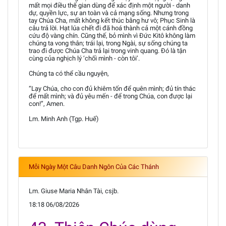
mất mọi điều thế gian dùng để xác định một người - danh
dự, quyền lực, sự an toàn và cả mạng sống. Nhưng trong
tay Chúa Cha, mất không kết thúc bằng hư vô; Phục Sinh là
câu trả lời. Hạt lúa chết đi đã hoá thành cả một cánh đồng
cứu độ vàng chín. Cũng thế, bỏ mình vì Đức Kitô không làm
chúng ta vong thân; trái lại, trong Ngài, sự sống chúng ta
trao đi được Chúa Cha trả lại trong vinh quang. Đó là tận
cùng của nghịch lý ‘chối mình - còn tôi’.
Chúng ta có thể cầu nguyện,
“Lạy Chúa, cho con đủ khiêm tốn để quên mình; đủ tín thác
để mất mình; và đủ yêu mến - để trong Chúa, con được lại
con!”, Amen.
Lm. Minh Anh (Tgp. Huế)
Mỗi Ngày Một Câu Danh Ngôn Của Các Thánh
Lm. Giuse Maria Nhân Tài, csjb.
18:18 06/08/2026