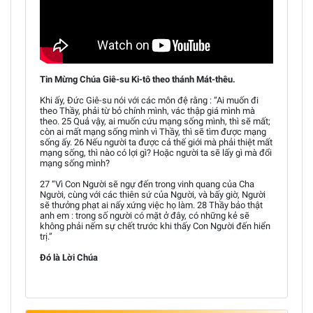
Tin Mừng Chúa Giê-su Ki-tô theo thánh Mát-thêu.
Khi ấy, Đức Giê-su nói với các môn đệ rằng : “Ai muốn đi
theo Thầy, phải từ bỏ chính mình, vác thập giá mình mà
theo. 25 Quả vậy, ai muốn cứu mạng sống mình, thì sẽ mất;
còn ai mất mạng sống mình vì Thầy, thì sẽ tìm được mạng
sống ấy. 26 Nếu người ta được cả thế giới mà phải thiệt mất
mạng sống, thì nào có lợi gì? Hoặc người ta sẽ lấy gì mà đổi
mạng sống mình?
27 “Vì Con Người sẽ ngự đến trong vinh quang của Cha
Người, cùng với các thiên sứ của Người, và bấy giờ, Người
sẽ thưởng phạt ai nấy xứng việc họ làm. 28 Thầy bảo thật
anh em : trong số người có mặt ở đây, có những kẻ sẽ
không phải nếm sự chết trước khi thấy Con Người đến hiển
trị.”
Đó là Lời Chúa