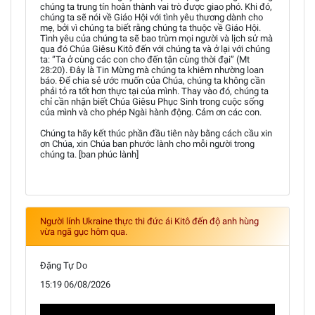
chúng ta trung tín hoàn thành vai trò được giao phó. Khi đó,
chúng ta sẽ nói về Giáo Hội với tình yêu thương dành cho
mẹ, bởi vì chúng ta biết rằng chúng ta thuộc về Giáo Hội.
Tình yêu của chúng ta sẽ bao trùm mọi người và lịch sử mà
qua đó Chúa Giêsu Kitô đến với chúng ta và ở lại với chúng
ta: “Ta ở cùng các con cho đến tận cùng thời đại” (Mt
28:20). Đây là Tin Mừng mà chúng ta khiêm nhường loan
báo. Để chia sẻ ước muốn của Chúa, chúng ta không cần
phải tỏ ra tốt hơn thực tại của mình. Thay vào đó, chúng ta
chỉ cần nhận biết Chúa Giêsu Phục Sinh trong cuộc sống
của mình và cho phép Ngài hành động. Cảm ơn các con.
Chúng ta hãy kết thúc phần đầu tiên này bằng cách cầu xin
ơn Chúa, xin Chúa ban phước lành cho mỗi người trong
chúng ta. [ban phúc lành]
Người lính Ukraine thực thi đức ái Kitô đến độ anh hùng
vừa ngã gục hôm qua.
Đặng Tự Do
15:19 06/08/2026