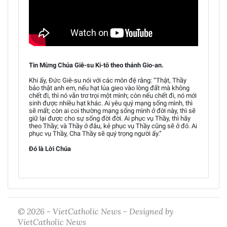
Tin Mừng Chúa Giê-su Ki-tô theo thánh Gio-an.
Khi ấy, Đức Giê-su nói với các môn đệ rằng: “Thật, Thầy
bảo thật anh em, nếu hạt lúa gieo vào lòng đất mà không
chết đi, thì nó vẫn trơ trọi một mình; còn nếu chết đi, nó mới
sinh được nhiều hạt khác. Ai yêu quý mạng sống mình, thì
sẽ mất; còn ai coi thường mạng sống mình ở đời này, thì sẽ
giữ lại được cho sự sống đời đời. Ai phục vụ Thầy, thì hãy
theo Thầy; và Thầy ở đâu, kẻ phục vụ Thầy cũng sẽ ở đó. Ai
phục vụ Thầy, Cha Thầy sẽ quý trọng người ấy.”
Đó là Lời Chúa
© 2026 - VietCatholic News - Designed by
VietCatholic News