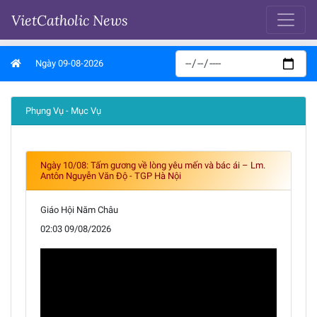
VietCatholic News
Ngày 09-08-2026
Phụng Vụ - Mục Vụ
Ngày 10/08: Tấm gương về lòng yêu mến và bác ái – Lm.
Antôn Nguyễn Văn Độ - TGP Hà Nội
Giáo Hội Năm Châu
02:03 09/08/2026