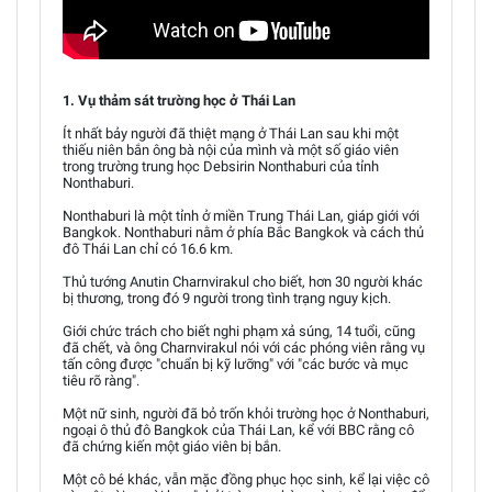
1. Vụ thảm sát trường học ở Thái Lan
Ít nhất bảy người đã thiệt mạng ở Thái Lan sau khi một
thiếu niên bắn ông bà nội của mình và một số giáo viên
trong trường trung học Debsirin Nonthaburi của tỉnh
Nonthaburi.
Nonthaburi là một tỉnh ở miền Trung Thái Lan, giáp giới với
Bangkok. Nonthaburi nằm ở phía Bắc Bangkok và cách thủ
đô Thái Lan chỉ có 16.6 km.
Thủ tướng Anutin Charnvirakul cho biết, hơn 30 người khác
bị thương, trong đó 9 người trong tình trạng nguy kịch.
Giới chức trách cho biết nghi phạm xả súng, 14 tuổi, cũng
đã chết, và ông Charnvirakul nói với các phóng viên rằng vụ
tấn công được "chuẩn bị kỹ lưỡng" với "các bước và mục
tiêu rõ ràng".
Một nữ sinh, người đã bỏ trốn khỏi trường học ở Nonthaburi,
ngoại ô thủ đô Bangkok của Thái Lan, kể với BBC rằng cô
đã chứng kiến một giáo viên bị bắn.
Một cô bé khác, vẫn mặc đồng phục học sinh, kể lại việc cô