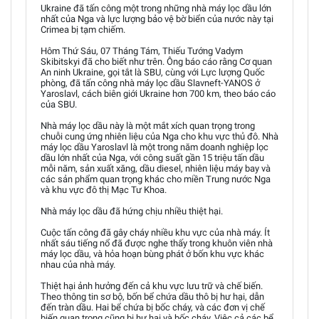
Ukraine đã tấn công một trong những nhà máy lọc dầu lớn
nhất của Nga và lực lượng bảo vệ bờ biển của nước này tại
Crimea bị tạm chiếm.
Hôm Thứ Sáu, 07 Tháng Tám, Thiếu Tướng Vadym
Skibitskyi đã cho biết như trên. Ông báo cáo rằng Cơ quan
An ninh Ukraine, gọi tắt là SBU, cùng với Lực lượng Quốc
phòng, đã tấn công nhà máy lọc dầu Slavneft-YANOS ở
Yaroslavl, cách biên giới Ukraine hơn 700 km, theo báo cáo
của SBU.
Nhà máy lọc dầu này là một mắt xích quan trọng trong
chuỗi cung ứng nhiên liệu của Nga cho khu vực thủ đô. Nhà
máy lọc dầu Yaroslavl là một trong năm doanh nghiệp lọc
dầu lớn nhất của Nga, với công suất gần 15 triệu tấn dầu
mỗi năm, sản xuất xăng, dầu diesel, nhiên liệu máy bay và
các sản phẩm quan trọng khác cho miền Trung nước Nga
và khu vực đô thị Mạc Tư Khoa.
Nhà máy lọc dầu đã hứng chịu nhiều thiệt hại.
Cuộc tấn công đã gây cháy nhiều khu vực của nhà máy. Ít
nhất sáu tiếng nổ đã được nghe thấy trong khuôn viên nhà
máy lọc dầu, và hỏa hoạn bùng phát ở bốn khu vực khác
nhau của nhà máy.
Thiệt hại ảnh hưởng đến cả khu vực lưu trữ và chế biến.
Theo thông tin sơ bộ, bốn bể chứa dầu thô bị hư hại, dẫn
đến tràn dầu. Hai bể chứa bị bốc cháy, và các đơn vị chế
biến quan trọng cũng bị hư hại và bốc cháy. Việc cả các bể