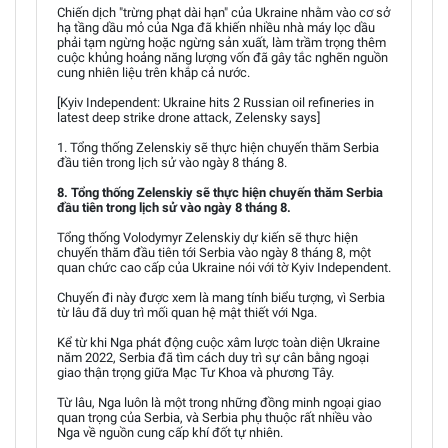
Chiến dịch "trừng phạt dài hạn" của Ukraine nhằm vào cơ sở
hạ tầng dầu mỏ của Nga đã khiến nhiều nhà máy lọc dầu
phải tạm ngừng hoặc ngừng sản xuất, làm trầm trọng thêm
cuộc khủng hoảng năng lượng vốn đã gây tắc nghẽn nguồn
cung nhiên liệu trên khắp cả nước.
[Kyiv Independent: Ukraine hits 2 Russian oil refineries in
latest deep strike drone attack, Zelensky says]
1. Tổng thống Zelenskiy sẽ thực hiện chuyến thăm Serbia
đầu tiên trong lịch sử vào ngày 8 tháng 8.
8. Tổng thống Zelenskiy sẽ thực hiện chuyến thăm Serbia
đầu tiên trong lịch sử vào ngày 8 tháng 8.
Tổng thống Volodymyr Zelenskiy dự kiến sẽ thực hiện
chuyến thăm đầu tiên tới Serbia vào ngày 8 tháng 8, một
quan chức cao cấp của Ukraine nói với tờ Kyiv Independent.
Chuyến đi này được xem là mang tính biểu tượng, vì Serbia
từ lâu đã duy trì mối quan hệ mật thiết với Nga.
Kể từ khi Nga phát động cuộc xâm lược toàn diện Ukraine
năm 2022, Serbia đã tìm cách duy trì sự cân bằng ngoại
giao thận trọng giữa Mạc Tư Khoa và phương Tây.
Từ lâu, Nga luôn là một trong những đồng minh ngoại giao
quan trọng của Serbia, và Serbia phụ thuộc rất nhiều vào
Nga về nguồn cung cấp khí đốt tự nhiên.