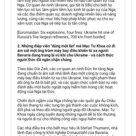
làm suy yếu nguồn thu nhiên liệu và hậu cần quân sự của
Nga. Cơ quan An ninh Ukraine, gọi tắt là SBU cho biết họ
liên tục nỗ lực làm giảm tiềm lực kinh tế quân sự của Nga,
và các địa điểm quân sự, doanh nghiệp nhiên liệu và năng
lượng, cùng các mục tiêu hợp pháp khác phục vụ cho sự
xâm lược của Nga sẽ tiếp tục bị tấn công.
[Euromaidan: Six explosions, four fires: Ukraine hit one of
Russia’s five largest refineries, 700 km from border]
2. Những điệp viên "dùng một lần" mà Mạc Tư Khoa cử đi
ám sát một ông trùm máy bay điều khiển từ xa người
Bavaria đang trang bị vũ khí cho Ukraine - và cách thức
người Đức đã ngăn chặn chúng.
Theo báo Die Zeit, các cơ quan an ninh Đức tin rằng Nga
đang chuẩn bị ám sát nhà lãnh đạo một công ty cung cấp
máy bay điều khiển từ xa cho Ukraine. Hai nghi phạm theo
dõi ông ta đã bị bắt giữ, và các quan chức cảnh báo vụ việc
đánh dấu một bước ngoặt nguy hiểm hơn trong các hoạt
động của Nga tại Đức.
Chiến dịch ngầm của Nga chống lại các quốc gia Âu Châu
đã leo thang từ việc tung tin giả thành các cuộc không kích,
đốt phá và theo dõi những người giúp đỡ Ukraine. Mạc Tư
Khoa ngày càng tuyển dụng những người dễ bị tổn thương
và người di cư cho những công việc nguy hiểm này.
Các nhà điều tra cho biết mục tiêu là Stefan Thumann, nhà
lãnh đạo công ty khởi nghiệp Donaustahl của Bavaria,