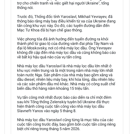
trợ cho chiến tranh và việc giết hại người Ukraine", tổng
thống nói.
Trước đó, Thống đốc tỉnh Yaroslavl, Mikhail Yevrayev, đã
thông báo rằng máy bay điều khiển từ xa của Ukraine đang
tấn công khu vực này. Do đó, các tuyến đường dẫn đến
Mạc Tư Khoa đã bị hạn chế giao thông.
Việc phong tỏa đã ảnh hưởng đến tuyến đường ra khỏi
thành phố từ giao lộ của đường vành đai phía Tây Nam và
đại lộ Moskovsky, nơi có nhà máy lọc dầu. Ông Yevrayev
không đề cập đến nhà máy lọc dầu và cũng không báo cáo
về bất kỳ hậu quả nào của vụ tấn công.
Nhà máy lọc dầu Yaroslavl là nhà máy lọc dầu lớn nhất ở
khu vực miền trung và là một trong năm nhà máy lớn nhất
toàn nước Nga. Sản phẩm của nhà máy bao gồm xăng và
dầu diesel, nhiên liệu máy bay, khí hóa lỏng, dầu nhiên liệu
và các sản phẩm dầu mỏ khác. Nhà máy có công suất chế
biến dầu thô hàng năm khoảng 15 triệu tấn.
Vụ tấn công mới nhất được báo cáo diễn ra chỉ một đêm
sau khi Tổng thống Zelenskiy tuyên bố Ukraine đã thực
hiện thành công cuộc tấn công vào nhà máy lọc dầu
Slavneft-Yanos vào ngày 5 tháng 8.
Nhà máy lọc dầu Yaroslavl cũng từng là mục tiêu của các
cuộc tấn công trước đây, bao gồm bốn cuộc tấn công riêng
biệt chỉ riêng trong tháng 5 năm 2026.