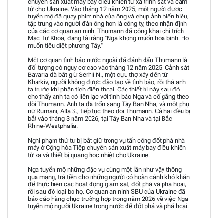
chuyên sản xuất máy bay điều khiển từ xa trinh sát và cảm
tử cho Ukraine. Vào tháng 12 năm 2025, một người được
tuyển mộ đã quay phim nhà của ông và chụp ảnh biển hiệu,
tập trung vào người đàn ông hơn là công ty, theo nhận định
của các cơ quan an ninh. Thumann đã công khai chỉ trích
Mạc Tư Khoa, đăng tải rằng "Nga không muốn hòa bình. Họ
muốn tiêu diệt phương Tây."
Một cơ quan tình báo nước ngoài đã đánh dấu Thumann là
đối tượng có nguy cơ cao vào tháng 12 năm 2025. Cảnh sát
Bavaria đã bắt giữ Serhii N., một cựu thợ xây đến từ
Kharkiv, người không được đào tạo về tình báo, rồi thả anh
ta trước khi phân tích điện thoại. Các thiết bị này sau đó
cho thấy anh ta có liên lạc với tình báo Nga và cố gắng theo
dõi Thumann. Anh ta đã trốn sang Tây Ban Nha, và một phụ
nữ Rumani, Alla S., tiếp tục theo dõi Thumann. Cả hai đều bị
bắt vào tháng 3 năm 2026, tại Tây Ban Nha và tại Bắc
Rhine-Westphalia.
Nghi phạm thứ tư bị bắt giữ trong vụ tấn công đốt phá nhà
máy ở Cộng hòa Tiệp chuyên sản xuất máy bay điều khiển
từ xa và thiết bị quang học nhiệt cho Ukraine.
Nga tuyển mộ những đặc vụ dùng một lần như vậy thông
qua mạng, trả tiền cho những người có hoàn cảnh khó khăn
để thực hiện các hoạt động giám sát, đốt phá và phá hoại,
rồi sau đó loại bỏ họ. Cơ quan an ninh SBU của Ukraine đã
báo cáo hàng chục trường hợp trong năm 2026 về việc Nga
tuyển mộ người Ukraine trong nước để đốt phá và phá hoại.