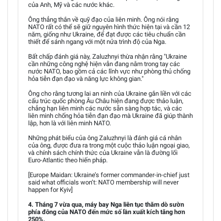
của Anh, Mỹ và các nước khác.
Ông thẳng thắn về quỹ đạo của liên minh. Ông nói rằng
NATO rất có thể sẽ giữ nguyên hình thức hiện tại và cần 12
năm, giống như Ukraine, để đạt được các tiêu chuẩn cần
thiết để sánh ngang với một nửa trình độ của Nga.
Bất chấp đánh giá này, Zaluzhnyi thừa nhận rằng "Ukraine
cần những công nghệ hiện vẫn đang nằm trong tay các
nước NATO, bao gồm cả các lĩnh vực như phòng thủ chống
hỏa tiễn đạn đạo và năng lực không gian."
Ông cho rằng tương lai an ninh của Ukraine gắn liền với các
cấu trúc quốc phòng Âu Châu hiện đang được thảo luận,
chẳng hạn liên minh các nước sẵn sàng hợp tác, và các
liên minh chống hỏa tiễn đạn đạo mà Ukraine đã giúp thành
lập, hơn là với liên minh NATO.
Những phát biểu của ông Zaluzhnyi là đánh giá cá nhân
của ông, được đưa ra trong một cuộc thảo luận ngoại giao,
và chính sách chính thức của Ukraine vẫn là đường lối
Euro-Atlantic theo hiến pháp.
[Europe Maidan: Ukraine’s former commander-in-chief just
said what officials won’t: NATO membership will never
happen for Kyiv]
4. Tháng 7 vừa qua, máy bay Nga liên tục thăm dò sườn
phía đông của NATO đến mức số lần xuất kích tăng hơn
250%.