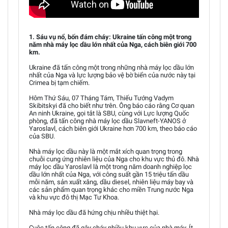
1. Sáu vụ nổ, bốn đám cháy: Ukraine tấn công một trong
năm nhà máy lọc dầu lớn nhất của Nga, cách biên giới 700
km.
Ukraine đã tấn công một trong những nhà máy lọc dầu lớn
nhất của Nga và lực lượng bảo vệ bờ biển của nước này tại
Crimea bị tạm chiếm.
Hôm Thứ Sáu, 07 Tháng Tám, Thiếu Tướng Vadym
Skibitskyi đã cho biết như trên. Ông báo cáo rằng Cơ quan
An ninh Ukraine, gọi tắt là SBU, cùng với Lực lượng Quốc
phòng, đã tấn công nhà máy lọc dầu Slavneft-YANOS ở
Yaroslavl, cách biên giới Ukraine hơn 700 km, theo báo cáo
của SBU.
Nhà máy lọc dầu này là một mắt xích quan trọng trong
chuỗi cung ứng nhiên liệu của Nga cho khu vực thủ đô. Nhà
máy lọc dầu Yaroslavl là một trong năm doanh nghiệp lọc
dầu lớn nhất của Nga, với công suất gần 15 triệu tấn dầu
mỗi năm, sản xuất xăng, dầu diesel, nhiên liệu máy bay và
các sản phẩm quan trọng khác cho miền Trung nước Nga
và khu vực đô thị Mạc Tư Khoa.
Nhà máy lọc dầu đã hứng chịu nhiều thiệt hại.
Cuộc tấn công đã gây cháy nhiều khu vực của nhà máy. Ít