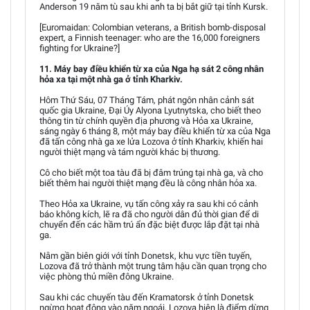
Anderson 19 năm tù sau khi anh ta bị bắt giữ tại tỉnh Kursk.
[Euromaidan: Colombian veterans, a British bomb-disposal
expert, a Finnish teenager: who are the 16,000 foreigners
fighting for Ukraine?]
11. Máy bay điều khiển từ xa của Nga hạ sát 2 công nhân
hỏa xa tại một nhà ga ở tỉnh Kharkiv.
Hôm Thứ Sáu, 07 Tháng Tám, phát ngôn nhân cảnh sát
quốc gia Ukraine, Đại Úy Alyona Lyutnytska, cho biết theo
thông tin từ chính quyền địa phương và Hỏa xa Ukraine,
sáng ngày 6 tháng 8, một máy bay điều khiển từ xa của Nga
đã tấn công nhà ga xe lửa Lozova ở tỉnh Kharkiv, khiến hai
người thiệt mạng và tám người khác bị thương.
Cô cho biết một toa tàu đã bị đâm trúng tại nhà ga, và cho
biết thêm hai người thiệt mạng đều là công nhân hỏa xa.
Theo Hỏa xa Ukraine, vụ tấn công xảy ra sau khi có cảnh
báo không kích, lẽ ra đã cho người dân đủ thời gian để di
chuyển đến các hầm trú ẩn đặc biệt được lắp đặt tại nhà
ga.
Nằm gần biên giới với tỉnh Donetsk, khu vực tiền tuyến,
Lozova đã trở thành một trung tâm hậu cần quan trọng cho
việc phòng thủ miền đông Ukraine.
Sau khi các chuyến tàu đến Kramatorsk ở tỉnh Donetsk
ngừng hoạt động vào năm ngoái, Lozova hiện là điểm dừng