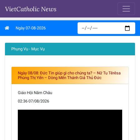
VietCatholic News
Ngày 07-08-2026
Phụng Vụ - Mục Vụ
Ngày 08/08: Đức Tin giúp gì cho chúng ta? – Nữ Tu Têrêsa
Phùng Thị Yến – Dòng Mến Thánh Giá Thủ Đức
Giáo Hội Năm Châu
02:36 07/08/2026