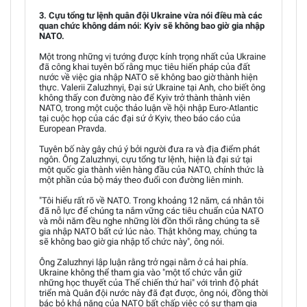
3. Cựu tổng tư lệnh quân đội Ukraine vừa nói điều mà các
quan chức không dám nói: Kyiv sẽ không bao giờ gia nhập
NATO.
Một trong những vị tướng được kính trọng nhất của Ukraine
đã công khai tuyên bố rằng mục tiêu hiến pháp của đất
nước về việc gia nhập NATO sẽ không bao giờ thành hiện
thực. Valerii Zaluzhnyi, Đại sứ Ukraine tại Anh, cho biết ông
không thấy con đường nào để Kyiv trở thành thành viên
NATO, trong một cuộc thảo luận về hội nhập Euro-Atlantic
tại cuộc họp của các đại sứ ở Kyiv, theo báo cáo của
European Pravda.
Tuyên bố này gây chú ý bởi người đưa ra và địa điểm phát
ngôn. Ông Zaluzhnyi, cựu tổng tư lệnh, hiện là đại sứ tại
một quốc gia thành viên hàng đầu của NATO, chính thức là
một phần của bộ máy theo đuổi con đường liên minh.
"Tôi hiểu rất rõ về NATO. Trong khoảng 12 năm, cá nhân tôi
đã nỗ lực để chúng ta nắm vững các tiêu chuẩn của NATO
và mỗi năm đều nghe những lời đồn thổi rằng chúng ta sẽ
gia nhập NATO bất cứ lúc nào. Thật không may, chúng ta
sẽ không bao giờ gia nhập tổ chức này", ông nói.
Ông Zaluzhnyi lập luận rằng trở ngại nằm ở cả hai phía.
Ukraine không thể tham gia vào "một tổ chức vẫn giữ
những học thuyết của Thế chiến thứ hai" với trình độ phát
triển mà Quân đội nước này đã đạt được, ông nói, đồng thời
bác bỏ khả năng của NATO bất chấp việc có sự tham gia