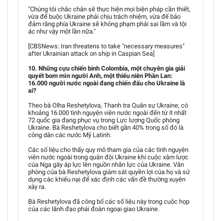
"Chúng tôi chắc chắn sẽ thực hiện mọi biện pháp cần thiết,
vừa để buộc Ukraine phải chịu trách nhiệm, vừa để bảo
đảm rằng phía Ukraine sẽ không phạm phải sai lầm và tội
ác như vậy một lần nữa."
[CBSNews: Iran threatens to take "necessary measures"
after Ukrainian attack on ship in Caspian Sea]
10. Những cựu chiến binh Colombia, một chuyên gia giải
quyết bom mìn người Anh, một thiếu niên Phần Lan:
16.000 người nước ngoài đang chiến đấu cho Ukraine là
ai?
Theo bà Olha Reshetylova, Thanh tra Quân sự Ukraine, có
khoảng 16.000 tình nguyện viên nước ngoài đến từ ít nhất
72 quốc gia đang phục vụ trong Lực lượng Quốc phòng
Ukraine. Bà Reshetylova cho biết gần 40% trong số đó là
công dân các nước Mỹ Latinh.
Các số liệu cho thấy quy mô tham gia của các tình nguyện
viên nước ngoài trong quân đội Ukraine khi cuộc xâm lược
của Nga gây áp lực lên nguồn nhân lực của Ukraine. Văn
phòng của bà Reshetylova giám sát quyền lợi của họ và sử
dụng các khiếu nại để xác định các vấn đề thường xuyên
xảy ra.
Bà Reshetylova đã công bố các số liệu này trong cuộc họp
của các lãnh đạo phái đoàn ngoại giao Ukraine.