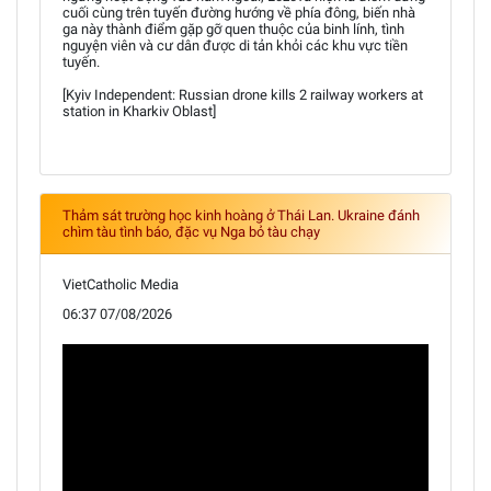
cuối cùng trên tuyến đường hướng về phía đông, biến nhà
ga này thành điểm gặp gỡ quen thuộc của binh lính, tình
nguyện viên và cư dân được di tản khỏi các khu vực tiền
tuyến.
[Kyiv Independent: Russian drone kills 2 railway workers at
station in Kharkiv Oblast]
Thảm sát trường học kinh hoàng ở Thái Lan. Ukraine đánh
chìm tàu tình báo, đặc vụ Nga bỏ tàu chạy
VietCatholic Media
06:37 07/08/2026