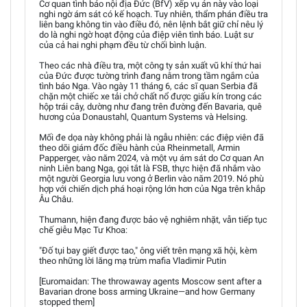
Cơ quan tình báo nội địa Đức (BfV) xếp vụ án này vào loại
nghi ngờ ám sát có kế hoạch. Tuy nhiên, thẩm phán điều tra
liên bang không tin vào điều đó, nên lệnh bắt giữ chỉ nêu lý
do là nghi ngờ hoạt động của điệp viên tình báo. Luật sư
của cả hai nghi phạm đều từ chối bình luận.
Theo các nhà điều tra, một công ty sản xuất vũ khí thứ hai
của Đức được tường trình đang nằm trong tầm ngắm của
tình báo Nga. Vào ngày 11 tháng 6, các sĩ quan Serbia đã
chặn một chiếc xe tải chở chất nổ được giấu kín trong các
hộp trái cây, dường như đang trên đường đến Bavaria, quê
hương của Donaustahl, Quantum Systems và Helsing.
Mối đe dọa này không phải là ngẫu nhiên: các điệp viên đã
theo dõi giám đốc điều hành của Rheinmetall, Armin
Papperger, vào năm 2024, và một vụ ám sát do Cơ quan An
ninh Liên bang Nga, gọi tắt là FSB, thực hiện đã nhắm vào
một người Georgia lưu vong ở Berlin vào năm 2019. Nó phù
hợp với chiến dịch phá hoại rộng lớn hơn của Nga trên khắp
Âu Châu.
Thumann, hiện đang được bảo vệ nghiêm nhặt, vẫn tiếp tục
chế giễu Mạc Tư Khoa:
"Đố tụi bay giết được tao," ông viết trên mạng xã hội, kèm
theo những lời lăng mạ trùm mafia Vladimir Putin
[Euromaidan: The throwaway agents Moscow sent after a
Bavarian drone boss arming Ukraine—and how Germany
stopped them]