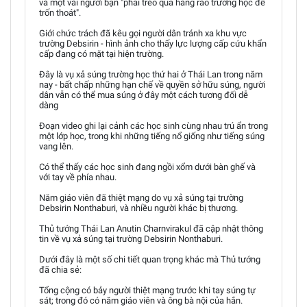
và một vài người bạn "phải trèo qua hàng rào trường học để
trốn thoát".
Giới chức trách đã kêu gọi người dân tránh xa khu vực
trường Debsirin - hình ảnh cho thấy lực lượng cấp cứu khẩn
cấp đang có mặt tại hiện trường.
Đây là vụ xả súng trường học thứ hai ở Thái Lan trong năm
nay - bất chấp những hạn chế về quyền sở hữu súng, người
dân vẫn có thể mua súng ở đây một cách tương đối dễ
dàng
Đoạn video ghi lại cảnh các học sinh cùng nhau trú ẩn trong
một lớp học, trong khi những tiếng nổ giống như tiếng súng
vang lên.
Có thể thấy các học sinh đang ngồi xổm dưới bàn ghế và
với tay về phía nhau.
Năm giáo viên đã thiệt mạng do vụ xả súng tại trường
Debsirin Nonthaburi, và nhiều người khác bị thương.
Thủ tướng Thái Lan Anutin Charnvirakul đã cập nhật thông
tin về vụ xả súng tại trường Debsirin Nonthaburi.
Dưới đây là một số chi tiết quan trọng khác mà Thủ tướng
đã chia sẻ:
Tổng cộng có bảy người thiệt mạng trước khi tay súng tự
sát; trong đó có năm giáo viên và ông bà nội của hắn.