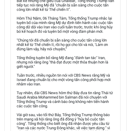
Bất kể những chế giễu của Ghalibaf, Tổng thống Trump vẫn
tiếp tục nói rằng Mỹ đã "chuẩn bị sẵn sàng cho cuộc tấn
công lớn nhất kể từ Thế chiến II".
Hôm Thứ Năm, 06 Tháng Tám, Tổng thống Trump nhắc lại
tuyên bố của mình rằng Mỹ dự định tiến hành các cuộc tấn
công dữ dội vào Iran vào cuối tuần trước, trước khi ông hủy
bỏ kế hoạch đó và tuyên bố một vòng đàm phán mới.
"Chúng tôi đã chuẩn bị sẵn sàng cho cuộc tấn công lớn
nhất kể từ Thế chiến II, rồi họ gọi cho tôi và nói, ‘Làm ơn
đừng làm vậy, hãy nói chuyện,'"
Tổng thống tuyên bố rằng Mỹ đang "đánh tan tác" Iran,
nhưng nói rằng ông "thà đạt được một thỏa thuận hơn là
giết người."
Tuần trước, nhiều nguồn tin nói với CBS News rằng Mỹ và
Israel đang chuẩn bị cho một vòng tấn công phối hợp mới
nhằm vào Iran.
Tuy nhiên, đài CBS News hôm thứ Bảy đưa tin rằng Thái tử
Saudi Arabia Mohammed bin Salman đã nói chuyện với
Tổng thống Trump và cảnh báo ông không nên tiến hành
các cuộc tấn công.
Vài giờ sau, vào tối thứ Bảy, Tổng thống Trump thông báo
trên mạng xã hội rằng ông đã đồng ý "hủy bỏ cuộc tấn
công". Tổng thống cho biết ông đã nhận được yêu cầu từ
"Iran và các nước Trung Đông khác, về việc tạm dừng " vì