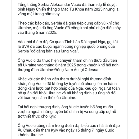
Tổng thống Serbia Aleksandar Vucic đã tham dự lễ duyệt
binh Ngày Chiến thắng ở Mạc Tư Khoa năm 2025 nhưng lại
vắng mặt trong năm nay.
Theo các báo cáo, Serbia đã gián tiếp cung cấp vũ khí cho
Ukraine, mặc dù ông Vucic đã công khai phủ nhận điều này
vào tháng 5 năm 2025.
Vào thời điểm đó, Cơ quan Tình báo Đối ngoại Nga, gọi tắt
là SVR đã cáo buộc ngành công nghiệp quốc phòng của
Serbia "cố gắng bắn sau lưng Nga".
Ông Vucic đã thực hiện chuyến thăm chính thức đầu tiên
tới Ukraine vào tháng 6 năm 2025 trong khuôn khổ hội nghị
thượng đỉnh Ukraine-Đông Nam Âu tại Odessa.
Khác với các thành viên tham dự hội nghị thượng đỉnh
khác, ông Vucic đã không ký tuyên bố chung lên án hành
động xâm lược bất hợp pháp của Nga, kêu gọi Nga rút toàn
bộ quân đội khỏi Ukraine và tái khẳng định sự ủng hộ đối
với toàn vẹn lãnh thổ của Ukraine.
Tại hội nghị thượng đỉnh, ông Vucic tuyên bố ông muốn
vượt ra ngoài những tuyên bố chính trị và cung cấp sự hỗ
trợ thiết thực cho Kyiv.
Ông Vucic cũng nằm trong đoàn đại biểu các nhà lãnh đạo
Âu Châu đến thăm Kyiv vào ngày 15 tháng 7, ngày Quốc
khánh Ukraine.