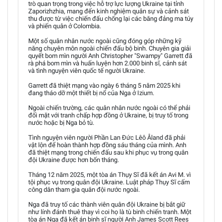
trò quan trọng trong việc hỗ trợ lực lượng Ukraine tại tỉnh
Zaporizhzhia, mang đến kinh nghiệm quân sự và cảnh sát
thu được từ việc chiến đấu chống lại các băng đảng ma túy
và phiến quân ở Colombia.
Một số quân nhân nước ngoài cũng đóng góp những kỹ
năng chuyên môn ngoài chiến đấu bộ binh. Chuyên gia giải
quyết bom mìn người Anh Christopher "Swampy" Garrett đã
rà phá bom mìn và huấn luyện hơn 2.000 binh sĩ, cảnh sát
và tình nguyện viên quốc tế người Ukraine.
Garrett đã thiệt mạng vào ngày 6 tháng 5 năm 2025 khi
đang tháo dỡ một thiết bị nổ của Nga ở Izium.
Ngoài chiến trường, các quân nhân nước ngoài có thể phải
đối mặt với tranh chấp hợp đồng ở Ukraine, bị truy tố trong
nước hoặc bị Nga bỏ tù.
Tình nguyện viên người Phần Lan Đức Lêô Åland đã phải
vật lộn để hoàn thành hợp đồng sáu tháng của mình. Anh
đã thiệt mạng trong chiến đấu sau khi phục vụ trong quân
đội Ukraine được hơn bốn tháng.
Tháng 12 năm 2025, một tòa án Thụy Sĩ đã kết án Avi M. vì
tội phục vụ trong quân đội Ukraine. Luật pháp Thụy Sĩ cấm
công dân tham gia quân đội nước ngoài.
Nga đã truy tố các thành viên quân đội Ukraine bị bắt giữ
như lính đánh thuê thay vì coi họ là tù binh chiến tranh. Một
tòa án Nga đã kết án binh sĩ người Anh James Scott Rees