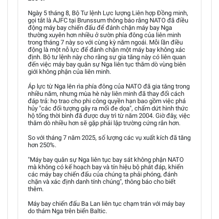
Ngày 5 tháng 8, Bộ Tư lệnh Lực lượng Liên hợp Đồng minh,
gọi tắt là AJFC tại Brunssum thông báo rằng NATO đã điều
động máy bay chiến đấu để đánh chặn máy bay Nga
thường xuyên hơn nhiều ở sườn phía đông của liên minh
trong tháng 7 này so với cùng kỳ năm ngoái. Mỗi lần điều
động là một nỗ lực để đánh chặn một máy bay không xác
định. Bộ tư lệnh này cho rằng sự gia tăng này có liên quan
đến việc máy bay quân sự Nga liên tục thăm dò vùng biên
giới không phận của liên minh.
Áp lực từ Nga lên rìa phía đông của NATO đã gia tăng trong
nhiều năm, nhưng mùa hè này liên minh đã thay đổi cách
đáp trả: họ trao cho phi công quyền hạn bao gồm việc phá
hủy "các đối tượng gây ra mối đe dọa", chấm dứt hình thức
hộ tống thời bình đã được duy trì từ năm 2004. Giờ đây, việc
thăm dò nhiều hơn sẽ gặp phải lập trường cứng rắn hơn.
So với tháng 7 năm 2025, số lượng các vụ xuất kích đã tăng
hơn 250%.
"Máy bay quân sự Nga liên tục bay sát không phận NATO
mà không có kế hoạch bay và tín hiệu bộ phát đáp, khiến
các máy bay chiến đấu của chúng ta phải phóng, đánh
chặn và xác định danh tính chúng", thông báo cho biết
thêm.
Máy bay chiến đấu Ba Lan liên tục chạm trán với máy bay
do thám Nga trên biển Baltic.