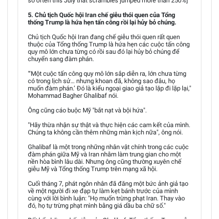
so often this July that scrambles jumped more than 250%]
5. Chủ tịch Quốc hội Iran chế giễu thói quen của Tổng
thống Trump là hứa hẹn tấn công rồi lại hủy bỏ chúng.
Chủ tịch Quốc hội Iran đang chế giễu thói quen rất quen
thuộc của Tổng thống Trump là hứa hẹn các cuộc tấn công
quy mô lớn chưa từng có rồi sau đó lại hủy bỏ chúng để
chuyển sang đàm phán.
"‘Một cuộc tấn công quy mô lớn sắp diễn ra, lớn chưa từng
có trong lịch sử… nhưng khoan đã, không sao đâu, họ
muốn đàm phán.’ Đó là kiểu ngoại giao giả tạo lặp đi lặp lại,"
Mohammad Bagher Ghalibaf nói.
Ông cũng cáo buộc Mỹ "bắt nạt và bội hứa".
"Hãy thừa nhận sự thật và thực hiện các cam kết của mình.
Chúng ta không cần thêm những màn kịch nữa", ông nói.
Ghalibaf là một trong những nhân vật chính trong các cuộc
đàm phán giữa Mỹ và Iran nhằm làm trung gian cho một
nền hòa bình lâu dài. Nhưng ông cũng thường xuyên chế
giễu Mỹ và Tổng thống Trump trên mạng xã hội.
Cuối tháng 7, phát ngôn nhân đã đăng một bức ảnh giả tạo
về một người đi xe đạp tự làm kẹt bánh trước của mình
cùng với lời bình luận: "Họ muốn trừng phạt Iran. Thay vào
đó, họ tự trừng phạt mình bằng giá dầu ba chữ số."