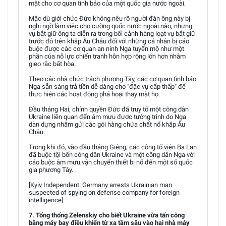
mặt cho cơ quan tình báo của một quốc gia nước ngoài.
Mặc dù giới chức Đức không nêu rõ người đàn ông này bị
nghi ngờ làm việc cho cường quốc nước ngoài nào, nhưng
vụ bắt giữ ông ta diễn ra trong bối cảnh hàng loạt vụ bắt giữ
trước đó trên khắp Âu Châu đối với những cá nhân bị cáo
buộc được các cơ quan an ninh Nga tuyển mộ như một
phần của nỗ lực chiến tranh hỗn hợp rộng lớn hơn nhằm
gieo rắc bất hòa.
Theo các nhà chức trách phương Tây, các cơ quan tình báo
Nga sẵn sàng trả tiền dễ dàng cho "đặc vụ cấp thấp" để
thực hiện các hoạt động phá hoại thay mặt họ.
Đầu tháng Hai, chính quyền Đức đã truy tố một công dân
Ukraine liên quan đến âm mưu được tường trình do Nga
dàn dựng nhằm gửi các gói hàng chứa chất nổ khắp Âu
Châu.
Trong khi đó, vào đầu tháng Giêng, các công tố viên Ba Lan
đã buộc tội bốn công dân Ukraine và một công dân Nga với
cáo buộc âm mưu vận chuyển thiết bị nổ đến một số quốc
gia phương Tây.
[Kyiv Independent: Germany arrests Ukrainian man
suspected of spying on defense company for foreign
intelligence]
7. Tổng thống Zelenskiy cho biết Ukraine vừa tấn công
bằng máy bay điều khiển từ xa tầm sâu vào hai nhà máy