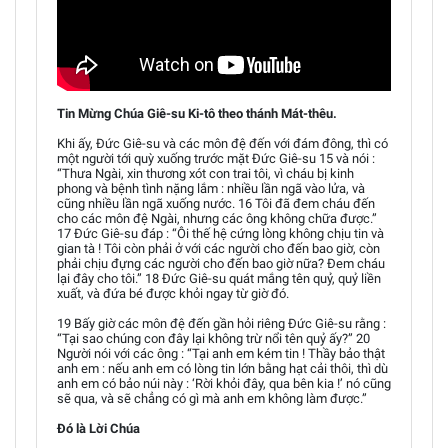
Tin Mừng Chúa Giê-su Ki-tô theo thánh Mát-thêu.
Khi ấy, Đức Giê-su và các môn đệ đến với đám đông, thì có
một người tới quỳ xuống trước mặt Đức Giê-su 15 và nói :
“Thưa Ngài, xin thương xót con trai tôi, vì cháu bị kinh
phong và bệnh tình nặng lắm : nhiều lần ngã vào lửa, và
cũng nhiều lần ngã xuống nước. 16 Tôi đã đem cháu đến
cho các môn đệ Ngài, nhưng các ông không chữa được.”
17 Đức Giê-su đáp : “Ôi thế hệ cứng lòng không chịu tin và
gian tà ! Tôi còn phải ở với các người cho đến bao giờ, còn
phải chịu đựng các người cho đến bao giờ nữa? Đem cháu
lại đây cho tôi.” 18 Đức Giê-su quát mắng tên quỷ, quỷ liền
xuất, và đứa bé được khỏi ngay từ giờ đó.
19 Bấy giờ các môn đệ đến gần hỏi riêng Đức Giê-su rằng :
“Tại sao chúng con đây lại không trừ nổi tên quỷ ấy?” 20
Người nói với các ông : “Tại anh em kém tin ! Thầy bảo thật
anh em : nếu anh em có lòng tin lớn bằng hạt cải thôi, thì dù
anh em có bảo núi này : ‘Rời khỏi đây, qua bên kia !’ nó cũng
sẽ qua, và sẽ chẳng có gì mà anh em không làm được.”
Đó là Lời Chúa