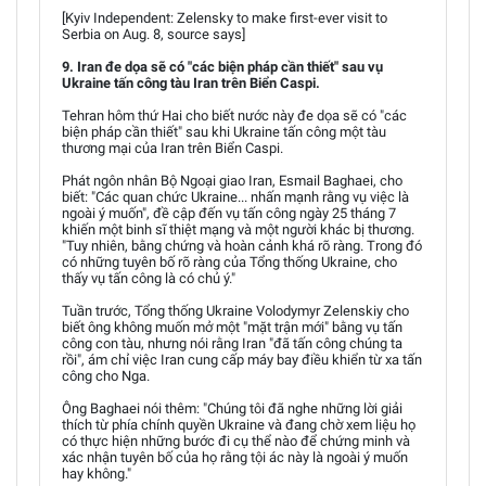
[Kyiv Independent: Zelensky to make first-ever visit to
Serbia on Aug. 8, source says]
9. Iran đe dọa sẽ có "các biện pháp cần thiết" sau vụ
Ukraine tấn công tàu Iran trên Biển Caspi.
Tehran hôm thứ Hai cho biết nước này đe dọa sẽ có "các
biện pháp cần thiết" sau khi Ukraine tấn công một tàu
thương mại của Iran trên Biển Caspi.
Phát ngôn nhân Bộ Ngoại giao Iran, Esmail Baghaei, cho
biết: "Các quan chức Ukraine... nhấn mạnh rằng vụ việc là
ngoài ý muốn", đề cập đến vụ tấn công ngày 25 tháng 7
khiến một binh sĩ thiệt mạng và một người khác bị thương.
"Tuy nhiên, bằng chứng và hoàn cảnh khá rõ ràng. Trong đó
có những tuyên bố rõ ràng của Tổng thống Ukraine, cho
thấy vụ tấn công là có chủ ý."
Tuần trước, Tổng thống Ukraine Volodymyr Zelenskiy cho
biết ông không muốn mở một "mặt trận mới" bằng vụ tấn
công con tàu, nhưng nói rằng Iran "đã tấn công chúng ta
rồi", ám chỉ việc Iran cung cấp máy bay điều khiển từ xa tấn
công cho Nga.
Ông Baghaei nói thêm: "Chúng tôi đã nghe những lời giải
thích từ phía chính quyền Ukraine và đang chờ xem liệu họ
có thực hiện những bước đi cụ thể nào để chứng minh và
xác nhận tuyên bố của họ rằng tội ác này là ngoài ý muốn
hay không."