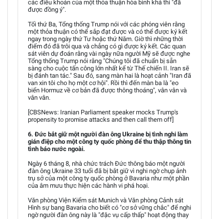
các điều khoản của một thỏa thuận hòa bình khả thi "đã
được đồng ý".
Tối thứ Ba, Tổng thống Trump nói với các phóng viên rằng
một thỏa thuận có thể sắp đạt được và có thể được ký kết
ngay trong ngày thứ Tư hoặc thứ Năm. Giờ thì những thời
điểm đó đã trôi qua và chẳng có gì được ký kết. Các quan
sát viên dự đoán rằng vài ngày nữa người Mỹ sẽ được nghe
Tổng thống Trump nói rằng "Chúng tôi đã chuẩn bị sẵn
sàng cho cuộc tấn công lớn nhất kể từ Thế chiến II. Iran sẽ
bị đánh tan tác." Sau đó, sang màn hai là hoạt cảnh "Iran đã
van xin tôi cho họ một cơ hội". Rồi thì đến màn ba là "eo
biển Hormuz về cơ bản đã được thông thoáng", vân vân và
vân vân.
[CBSNews: Iranian Parliament speaker mocks Trump's
propensity to promise attacks and then call them off]
6. Đức bắt giữ một người đàn ông Ukraine bị tình nghi làm
gián điệp cho một công ty quốc phòng để thu thập thông tin
tình báo nước ngoài.
Ngày 6 tháng 8, nhà chức trách Đức thông báo một người
đàn ông Ukraine 33 tuổi đã bị bắt giữ vì nghi ngờ chụp ảnh
trụ sở của một công ty quốc phòng ở Bavaria như một phần
của âm mưu thực hiện các hành vi phá hoại.
Văn phòng Viện Kiểm sát Munich và Văn phòng Cảnh sát
Hình sự bang Bavaria cho biết có "cơ sở vững chắc" để nghi
ngờ người đàn ông này là "đặc vụ cấp thấp" hoạt động thay