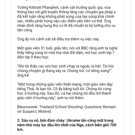
Tướng Kittiratt Phanphet, cảnh sát trưởng quốc gia, vừa
thông báo với giới truyền thông rằng các chuyên gia pháp y
đã kết luận rằng những phát súng của tay súng khá chính
xác, nhiều phát trúng vào các điểm yếu trên cơ thể. Ông
nhận định rằng hung thủ có lẽ đã chuẩn bị kỹ lưỡng cho vụ
tấn công.
Ông ấy nói cảnh sát sẽ điều tra thêm vụ việc này.
Một giáo viên 31 tuổi, giấu tên, nói với BBC rằng anh ta nghe
thấy tiếng súng từ một tòa nhà đối diện, nơi học sinh lớp 7
đến lớp 9 theo học.
"Rồi tôi thấy các em học sinh chạy ra ngoài, la hét. Tôi hỏi
chúng chuyện gì đang xảy ra. Chúng nói ‘có tiếng súng!’",
ông kể.
"Một trong những giáo viên thiệt mạng, một giáo viên dạy
tiếng Thái, là bạn tôi. Cô ấy bằng tuổi tôi. Chúng tôi cùng
học ở trường này. Sau đó, cả hai chúng tôi đều trở thành
giáo viên ở trường này", anh ta nói thêm.
[Newsweek: Thailand School Shooting: Questions Remain
on Suspect, Motive]
2. Sáu vụ nổ, bốn đám cháy: Ukraine tấn công một trong
năm nhà máy lọc dầu lớn nhất của Nga, cách biên giới 700
km.