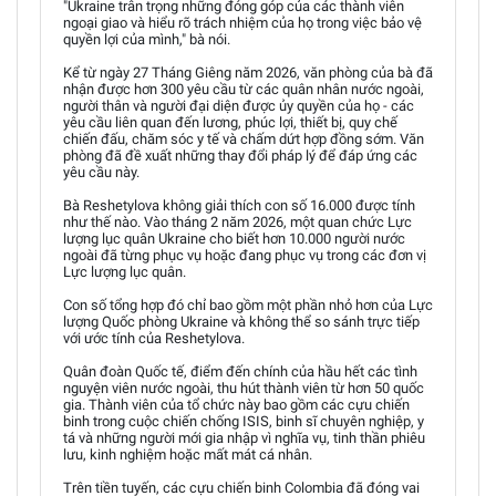
"Ukraine trân trọng những đóng góp của các thành viên
ngoại giao và hiểu rõ trách nhiệm của họ trong việc bảo vệ
quyền lợi của mình," bà nói.
Kể từ ngày 27 Tháng Giêng năm 2026, văn phòng của bà đã
nhận được hơn 300 yêu cầu từ các quân nhân nước ngoài,
người thân và người đại diện được ủy quyền của họ - các
yêu cầu liên quan đến lương, phúc lợi, thiết bị, quy chế
chiến đấu, chăm sóc y tế và chấm dứt hợp đồng sớm. Văn
phòng đã đề xuất những thay đổi pháp lý để đáp ứng các
yêu cầu này.
Bà Reshetylova không giải thích con số 16.000 được tính
như thế nào. Vào tháng 2 năm 2026, một quan chức Lực
lượng lục quân Ukraine cho biết hơn 10.000 người nước
ngoài đã từng phục vụ hoặc đang phục vụ trong các đơn vị
Lực lượng lục quân.
Con số tổng hợp đó chỉ bao gồm một phần nhỏ hơn của Lực
lượng Quốc phòng Ukraine và không thể so sánh trực tiếp
với ước tính của Reshetylova.
Quân đoàn Quốc tế, điểm đến chính của hầu hết các tình
nguyện viên nước ngoài, thu hút thành viên từ hơn 50 quốc
gia. Thành viên của tổ chức này bao gồm các cựu chiến
binh trong cuộc chiến chống ISIS, binh sĩ chuyên nghiệp, y
tá và những người mới gia nhập vì nghĩa vụ, tinh thần phiêu
lưu, kinh nghiệm hoặc mất mát cá nhân.
Trên tiền tuyến, các cựu chiến binh Colombia đã đóng vai