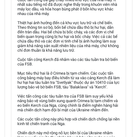
nhất sáu tiếng nổ đã được nghe thấy trong khuôn viên nhà
máy lọc dầu, và hỏa hoạn bùng phát ở bốn khu vực khác
nhau của nhà máy.
Thiệt hại ảnh hưởng đến cả khu vực lưu trữ và chế biến.
Theo thông tin sơ bộ, bốn bể chứa dầu thô bị hư hại, dẫn
đến tràn dầu. Hai bể chứa bị bốc cháy, và các đơn vị chế
biến quan trọng cũng bị hư hại và bốc cháy. Việc cả các bể
chứa dầu thô và các đơn vị tinh chế bị ảnh hưởng làm suy
giảm khả năng sản xuất nhiên liệu của nhà máy, chứ không
chỉ đơn thuần là khả năng lưu trữ.
Cuộc tấn công Kerch đã nhắm vào các tàu tuần tra bờ biển
của FSB.
Mục tiêu thứ hai là ở Crimea bị tạm chiếm. Các cuộc tấn
công bằng máy bay điều khiển từ xa vào cảng Kerch đã làm
hư hại hai tàu tuần tra "Svetlyak" thuộc dự án 10410 của lực
lượng bảo vệ bờ biển FSB, tàu "Balaklava" và "Kerch".
Việc tấn công các tàu tuần tra của FSB làm suy yếu khả
năng bảo vệ vùng biển xung quanh Crimea bị tạm chiếm và
eo biển Kerch của Nga, cũng chính là điểm nghẽn hàng hải
mà chiến dịch hạm đội bí mật của Ukraine nhắm đến.
Các cuộc tấn công này phù hợp với chiến dịch chống lại nền
kinh tế chiến tranh của Nga.
Chiến dịch này mở rộng nỗ lực bền bỉ của Ukraine nhằm