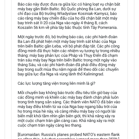
Báo cáo này được đưa ra giữa lúc có hàng loạt vụ chặn bắt
máy bay gần Biển Baltic. Bộ Quốc phòng Ba Lan, dưới sự
chỉ đạo của Bộ trưởng Władysław Kosiniak-Kamysz, báo
cáo rằng máy bay chiến đấu của họ đã chặn bắt một máy
bay trinh sát Il-20 của Nga vào ngày 4 tháng 8, cách
Koszalin 56 km về phía tây bắc thuộc tỉnh Tây Pomerania.
Một ngày trước đó, bộ trưởng báo cáo, các phi hành đoàn
Ba Lan đã phát hiện một máy bay trinh sát khác của Nga
trên biển Baltic gần Łeba, với bộ phát đáp tắt. Các phi công
đồng minh đã thực hiện các nhiệm vụ tương tự trong nhiều
tháng: máy bay phản lực của Pháp và Thụy Điển đã chạm
trán sáu máy bay Nga trên biển Baltic trong một ngày vào
tháng Sáu, và các phi hành đoàn đã phải điều động máy
bay trong suốt mùa thu năm ngoái để theo dõi các chuyến
bay giữa lục địa Nga và vùng lãnh thổ Kaliningrad.
Các lực lượng tăng viện trong liên minh là gì?
Mỗi chuyến bay không báo trước đều tiêu tốn giờ bay của
các đồng minh và khiến các máy bay đánh chặn phải luôn
trong tình trạng sẵn sàng. Các thành viên NATO đã bắn vào
máy bay điều khiển từ xa của Nga bay ngang bầu trời của
họ trong mùa hè này, và càng nhiều máy bay có người lái
biến mất khỏi tầm nhìn gần biên giới, thì khả năng xảy ra
một cuộc chạm trán gần càng cao. Khả năng xảy ra một
cuộc chạm trán ngày càng leo thang.
[Euromaidan: Russia’s planes probed NATO’s eastern flank