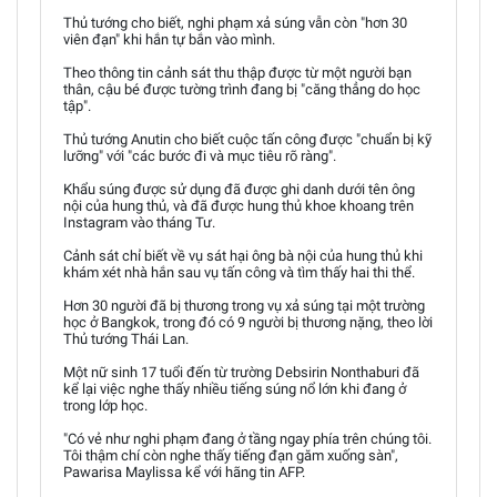
Thủ tướng cho biết, nghi phạm xả súng vẫn còn "hơn 30
viên đạn" khi hắn tự bắn vào mình.
Theo thông tin cảnh sát thu thập được từ một người bạn
thân, cậu bé được tường trình đang bị "căng thẳng do học
tập".
Thủ tướng Anutin cho biết cuộc tấn công được "chuẩn bị kỹ
lưỡng" với "các bước đi và mục tiêu rõ ràng".
Khẩu súng được sử dụng đã được ghi danh dưới tên ông
nội của hung thủ, và đã được hung thủ khoe khoang trên
Instagram vào tháng Tư.
Cảnh sát chỉ biết về vụ sát hại ông bà nội của hung thủ khi
khám xét nhà hắn sau vụ tấn công và tìm thấy hai thi thể.
Hơn 30 người đã bị thương trong vụ xả súng tại một trường
học ở Bangkok, trong đó có 9 người bị thương nặng, theo lời
Thủ tướng Thái Lan.
Một nữ sinh 17 tuổi đến từ trường Debsirin Nonthaburi đã
kể lại việc nghe thấy nhiều tiếng súng nổ lớn khi đang ở
trong lớp học.
"Có vẻ như nghi phạm đang ở tầng ngay phía trên chúng tôi.
Tôi thậm chí còn nghe thấy tiếng đạn găm xuống sàn",
Pawarisa Maylissa kể với hãng tin AFP.