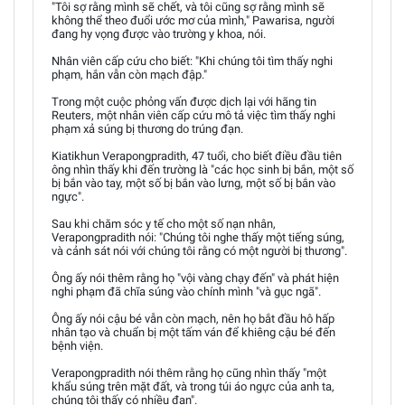
"Tôi sợ rằng mình sẽ chết, và tôi cũng sợ rằng mình sẽ
không thể theo đuổi ước mơ của mình," Pawarisa, người
đang hy vọng được vào trường y khoa, nói.
Nhân viên cấp cứu cho biết: "Khi chúng tôi tìm thấy nghi
phạm, hắn vẫn còn mạch đập."
Trong một cuộc phỏng vấn được dịch lại với hãng tin
Reuters, một nhân viên cấp cứu mô tả việc tìm thấy nghi
phạm xả súng bị thương do trúng đạn.
Kiatikhun Verapongpradith, 47 tuổi, cho biết điều đầu tiên
ông nhìn thấy khi đến trường là "các học sinh bị bắn, một số
bị bắn vào tay, một số bị bắn vào lưng, một số bị bắn vào
ngực".
Sau khi chăm sóc y tế cho một số nạn nhân,
Verapongpradith nói: "Chúng tôi nghe thấy một tiếng súng,
và cảnh sát nói với chúng tôi rằng có một người bị thương".
Ông ấy nói thêm rằng họ "vội vàng chạy đến" và phát hiện
nghi phạm đã chĩa súng vào chính mình "và gục ngã".
Ông ấy nói cậu bé vẫn còn mạch, nên họ bắt đầu hô hấp
nhân tạo và chuẩn bị một tấm ván để khiêng cậu bé đến
bệnh viện.
Verapongpradith nói thêm rằng họ cũng nhìn thấy "một
khẩu súng trên mặt đất, và trong túi áo ngực của anh ta,
chúng tôi thấy có nhiều đạn".