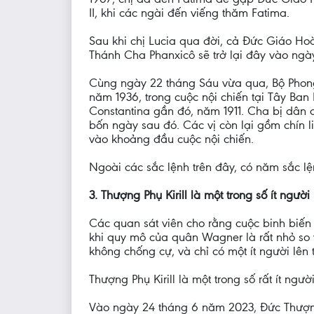
II, khi các ngài đến viếng thăm Fatima.
Sau khi chị Lucia qua đời, cả Đức Giáo H
Thánh Cha Phanxicô sẽ trở lại đây vào ng
Cùng ngày 22 tháng Sáu vừa qua, Bộ Phong t
năm 1936, trong cuộc nội chiến tại Tây Ban
Constantina gần đó, năm 1911. Cha bị dân
bốn ngày sau đó. Các vị còn lại gồm chín 
vào khoảng đầu cuộc nội chiến.
Ngoài các sắc lệnh trên đây, có năm sắc l
3. Thượng Phụ Kirill là một trong số ít ngư
Các quan sát viên cho rằng cuộc binh biến 
khi quy mô của quân Wagner là rất nhỏ so
không chống cự, và chỉ có một ít người lên 
Thượng Phụ Kirill là một trong số rất ít ngườ
Vào ngày 24 tháng 6 năm 2023, Đức Thượn