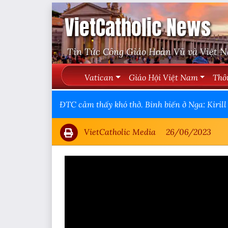
VietCatholic News
Tin Tức Công Giáo Hoàn Vũ và Việt 
Vatican
Giáo Hội Việt Nam
Thô
ĐTC cảm thấy khó thở. Binh biến ở Nga: Kirill 
VietCatholic Media
26/06/2023