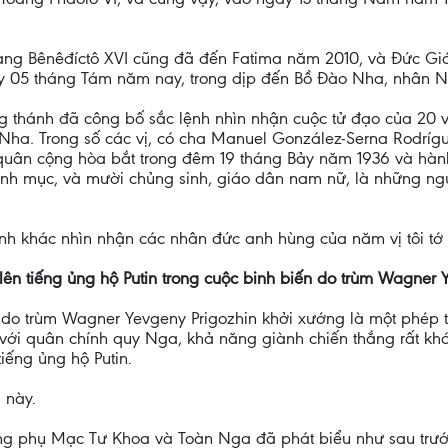
oàng Bênêđíctô XVI cũng đã đến Fatima năm 2010, và Đức G
ày 05 tháng Tám năm nay, trong dịp đến Bồ Đào Nha, nhân N
hánh đã công bố sắc lệnh nhìn nhận cuộc tử đạo của 20 vị tô
 Nha. Trong số các vị, có cha Manuel González-Serna Rodrígu
 quân cộng hòa bắt trong đêm 19 tháng Bảy năm 1936 và hàn
linh mục, và mười chủng sinh, giáo dân nam nữ, là những ng
ệnh khác nhìn nhận các nhân đức anh hùng của năm vị tôi tớ 
ời lên tiếng ủng hộ Putin trong cuộc binh biến do trùm Wagner
do trùm Wagner Yevgeny Prigozhin khởi xướng là một phép thử
 với quân chính quy Nga, khả năng giành chiến thắng rất k
tiếng ủng hộ Putin.
i này.
g phụ Mạc Tư Khoa và Toàn Nga đã phát biểu như sau trướ