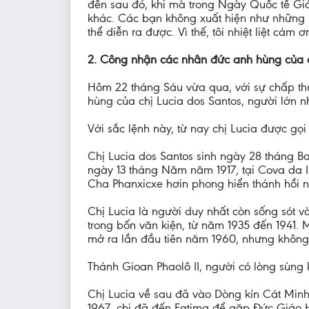
đến sau đó, khi mà trong Ngày Quốc tế Giới t
khác. Các bạn không xuất hiện như những 
thể diễn ra được. Vì thế, tôi nhiệt liệt cám 
2. Công nhận các nhân đức anh hùng của c
Hôm 22 tháng Sáu vừa qua, với sự chấp th
hùng của chị Lucia dos Santos, người lớn 
Với sắc lệnh này, từ nay chị Lucia được g
Chị Lucia dos Santos sinh ngày 28 tháng B
ngày 13 tháng Năm năm 1917, tại Cova da I
Cha Phanxicxe hơin phong hiển thánh hồi 
Chị Lucia là người duy nhất còn sống sót v
trong bốn văn kiện, từ năm 1935 đến 1941. 
mở ra lần đầu tiên năm 1960, nhưng không
Thánh Gioan Phaolô II, người có lòng sùng
Chị Lucia về sau đã vào Dòng kín Cát Min
1967, chị đã đến Fatima để gặp Đức Giáo