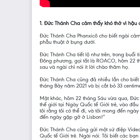
1. Đức Thánh Cha cảm thấy khó thở vì hậu
Đức Thánh Cha Phanxicô cho biết ngài cảm 
phẫu thuật ở bụng dưới.
Đức Thánh Cha tiết lộ như trên, trong buổi
Đông phương, gọi tắt là ROACO, hôm 22 th
sau và ngài chỉ nói ít lời chào thăm họ.
Đức Thánh Cha cũng đã nhiều lần cho biết v
tháng Bảy năm 2021 và bị cắt bỏ 33 centime
Mặt khác, hôm 22 tháng Sáu vừa qua, Đức 
thế giới tại Ngày Quốc tế Giới trẻ, vào đầ
tôi rằng tôi có thể đi, và tôi mong đến ng
đến ngày gặp gỡ ở Lisbon!”
Đức Thánh Cha cũng gửi một sứ điệp Video 
Quốc tế Giới trẻ. Ngài nói: Tôi biết các b