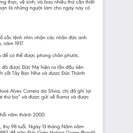
ng thực, vệ sinh, và bao nhiêu thứ cần thiết
 bạn là những người làm cho ngày này có
ố sắc lệnh nhìn nhận các nhân đức anh
, năm 1917.
ận để có thể được phong chân phước.
, đã được Đức Mẹ hiện ra lần đầu tiên
ịch sốt Tây Ban Nha và được Đức Thánh
é Alves Correia da Silvia, chị đã ghi lại
 mật thứ ba” và được gửi về Roma và được
y hồi năm thánh 2000.
, thọ 98 tuổi. Ngày 13 tháng Năm năm
 1982 để gặp Đức Giáo Hoàng Gioan Phaolô