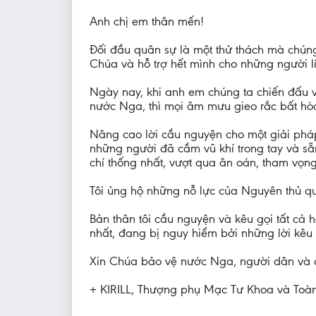
Anh chị em thân mến!
Đối đầu quân sự là một thử thách mà chúng 
Chúa và hỗ trợ hết mình cho những người l
Ngày nay, khi anh em chúng ta chiến đấu v
nước Nga, thì mọi âm mưu gieo rắc bất hòa 
Nâng cao lời cầu nguyện cho một giải pháp 
những người đã cầm vũ khí trong tay và sẵ
chí thống nhất, vượt qua ân oán, tham vọng
Tôi ủng hộ những nỗ lực của Nguyên thủ q
Bản thân tôi cầu nguyện và kêu gọi tất cả 
nhất, đang bị nguy hiểm bởi những lời kêu 
Xin Chúa bảo vệ nước Nga, người dân và 
+ KIRILL, Thượng phụ Mạc Tư Khoa và Toà