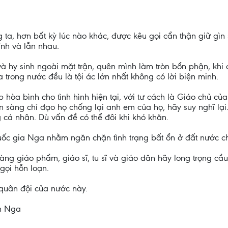
ta, hơn bất kỳ lúc nào khác, được kêu gọi cẩn thận giữ gìn
ính và lẫn nhau.
à hy sinh ngoài mặt trận, quên mình làm tròn bổn phận, kh
trong nước đều là tội ác lớn nhất không có lời biện minh.
hòa bình cho tình hình hiện tại, với tư cách là Giáo chủ củ
n sàng chỉ đạo họ chống lại anh em của họ, hãy suy nghĩ lại
 cá nhân. Dù vấn đề có thể đôi khi khó khăn.
uốc gia Nga nhằm ngăn chặn tình trạng bất ổn ở đất nước c
hàng giáo phẩm, giáo sĩ, tu sĩ và giáo dân hãy long trọng c
gọi hỗn loạn.
quân đội của nước này.
n Nga