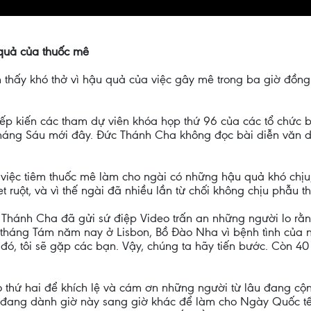
 quả của thuốc mê
thấy khó thở vì hậu quả của việc gây mê trong ba giờ đồng
 tiếp kiến các tham dự viên khóa họp thứ 96 của các tổ chức
áng Sáu mới đây. Đức Thánh Cha không đọc bài diễn văn d
iệc tiêm thuốc mê làm cho ngài có những hậu quả khó chịu, 
t ruột, và vì thế ngài đã nhiều lần từ chối không chịu phẫu 
Thánh Cha đã gửi sứ điệp Video trấn an những người lo rằn
u tháng Tám năm nay ở Lisbon, Bồ Đào Nha vì bệnh tình của n
ày đó, tôi sẽ gặp các bạn. Vậy, chúng ta hãy tiến bước. Còn
thứ hai để khích lệ và cám ơn những người từ lâu đang cộn
ạn đang dành giờ này sang giờ khác để làm cho Ngày Quốc tế 