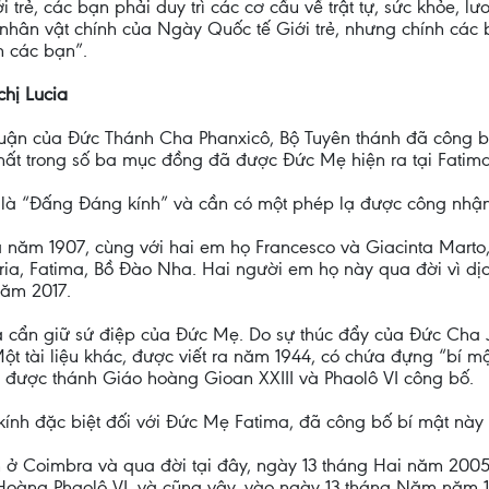
rẻ, các bạn phải duy trì các cơ cấu về trật tự, sức khỏe, lươ
nhân vật chính của Ngày Quốc tế Giới trẻ, nhưng chính các
ơn các bạn”.
hị Lucia
uận của Đức Thánh Cha Phanxicô, Bộ Tuyên thánh đã công b
nhất trong số ba mục đồng đã được Đức Mẹ hiện ra tại Fatima
ọi là “Đấng Đáng kính” và cần có một phép lạ được công nh
a năm 1907, cùng với hai em họ Francesco và Giacinta Marto
ria, Fatima, Bồ Đào Nha. Hai người em họ này qua đời vì d
năm 2017.
à cẩn giữ sứ điệp của Đức Mẹ. Do sự thúc đẩy của Đức Cha Jos
Một tài liệu khác, được viết ra năm 1944, có chứa đựng “bí
 được thánh Giáo hoàng Gioan XXIII và Phaolô VI công bố.
 kính đặc biệt đối với Đức Mẹ Fatima, đã công bố bí mật nà
h ở Coimbra và qua đời tại đây, ngày 13 tháng Hai năm 2005
 Hoàng Phaolô VI, và cũng vậy, vào ngày 13 tháng Năm năm