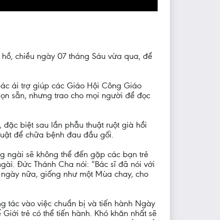
 hồ, chiều ngày 07 tháng Sáu vừa qua, để
 bác ái trợ giúp các Giáo Hội Công Giáo
ọn sẵn, nhưng trao cho mọi người để đọc
đặc biệt sau lần phẫu thuật ruột già hồi
thuật để chữa bệnh đau đầu gối.
g ngài sẽ không thể đến gặp các bạn trẻ
gài. Đức Thánh Cha nói: “Bác sĩ đã nói với
 40 ngày nữa, giống như một Mùa chay, cho
g tác vào việc chuẩn bị và tiến hành Ngày
Giới trẻ có thể tiến hành. Khó khăn nhất sẽ