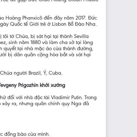
iáo Hoàng Phanxicô đến đây năm 2017. Đức
gày Quốc tế Giới trẻ ở Lisbon Bồ Đào Nha.
i tớ Chúa, bị sát hại tại thành Sevilla
ez, sinh năm 1880 và làm cha sở tại làng
h quyết tại nhà mặc áo của thánh đường,
ười bị dân quân cộng hòa bắt và sát hại
Chúa người Brazil, Ý, Cuba.
 Yevgeny Prigozhin khởi xướng
 đối với nhà độc tài Vladimir Putin. Trong
hó xảy ra, nhưng quân chính quy Nga đã
c đồng bào của mình.