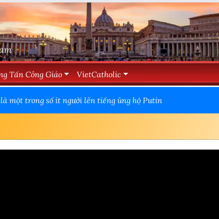
Nam
ng Tấn Công Giáo
VietCatholic
là một trong số ít người lên tiếng ủng hộ Putin