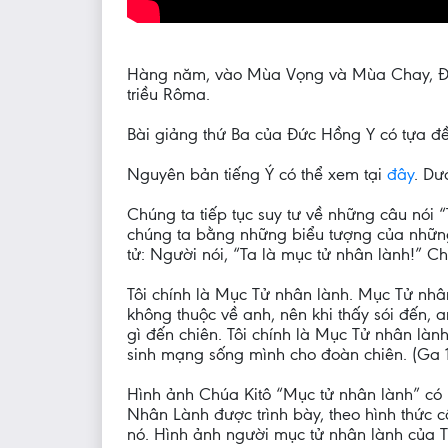
Hàng năm, vào Mùa Vọng và Mùa Chay, Đức
triều Rôma.
Bài giảng thứ Ba của Đức Hồng Y có tựa đề
Nguyên bản tiếng Ý có thể xem tại
đây
. Dư
Chúng ta tiếp tục suy tư về những câu nói 
chúng ta bằng những biểu tượng của những t
tử: Người nói, “Ta là mục tử nhân lành!” C
Tôi chính là Mục Tử nhân lành. Mục Tử nhâ
không thuộc về anh, nên khi thấy sói đến, a
gì đến chiên. Tôi chính là Mục Tử nhân lành. 
sinh mạng sống mình cho đoàn chiên. (Ga 10
Hình ảnh Chúa Kitô “Mục tử nhân lành” có m
Nhân Lành được trình bày, theo hình thức cổ
nó. Hình ảnh người mục tử nhân lành của Th