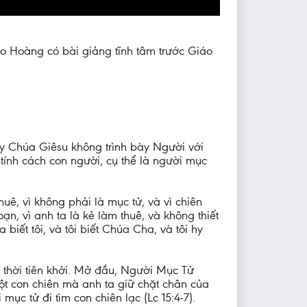
 Hoàng có bài giảng tĩnh tâm trước Giáo
này Chúa Giêsu không trình bày Người với
 tính cách con người, cụ thể là người mục
ê, vì không phải là mục tử, và vì chiên
ạn, vì anh ta là kẻ làm thuê, và không thiết
 biết tôi, và tôi biết Chúa Cha, và tôi hy
o thời tiên khởi. Mở đầu, Người Mục Tử
một con chiên mà anh ta giữ chặt chân của
c tử đi tìm con chiên lạc (Lc 15:4-7).