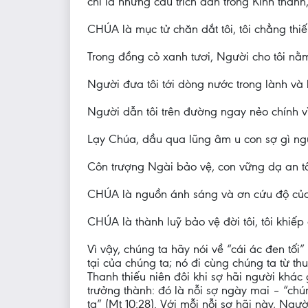
chỉ là những câu trích dẫn trong Kinh thá
CHÚA là mục tử chăn dắt tôi, tôi chẳng thiế
Trong đồng cỏ xanh tươi, Người cho tôi nằ
Người đưa tôi tới dòng nước trong lành và b
Người dẫn tôi trên đường ngay nẻo chính 
Lạy Chúa, dầu qua lũng âm u con sợ gì ngu
Côn trượng Ngài bảo vệ, con vững dạ an tâm
CHÚA là nguồn ánh sáng và ơn cứu độ của t
CHÚA là thành luỹ bảo vệ đời tôi, tôi khiếp g
Vì vậy, chúng ta hãy nói về “cái ác đen tối
tại của chúng ta; nó đi cùng chúng ta từ thu
Thanh thiếu niên đôi khi sợ hãi người khác 
trưởng thành: đó là nỗi sợ ngày mai – “chún
ta” (Mt 10:28). Với mỗi nỗi sợ hãi này, Ngư