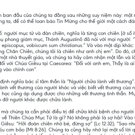
ch ban đầu của chúng ta đằng sau những suy niệm này: một 
 ta, để có thể loan báo Tin Mừng cho thế giới một cách đán
: người mục tử và đàn chiên, nghĩa là từng con chiên (ở số í
ụ phong giám mục, Thánh Augustinô đã nói với mọi người: “Đ
m episcopus, vobiscum sum christianus.” Và vào một dịp khác:
g Chăn Chiên, chúng tôi là chiên như anh chị em”. Do đó, ch
 một nhà thuyết giáo, và chúng ta hãy cảm nhận một lần và l
ối với Chúa Giêsu tại Caesarea: “Đối với anh em, Thầy là ai
g vào chính con”.
định nghĩa bác sĩ tâm thần là “Người chữa lành vết thương”. 
lành vết thương của người khác và việc biết vết thương của 
 học cũng áp dụng được cho những vết thương tinh thần. Mụ
p đỡ người khác được chữa lành.
mà chúng ta cần phải điều trị để chữa khỏi bệnh cho người 
 về Thiên Chúa Mục Tử là gì? Nó không phải là sợ hãi! Vào 
 Giêsu: “Hỡi đoàn chiên nhỏ bé, đừng sợ” (Lc 12:32); “Sao nh
ịu cơn bão (Mt 8:26). Chúng ta cũng hãy nhớ lại một số lời 