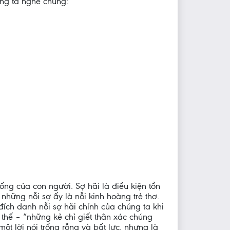
úng ta nghe chúng:
sống của con người. Sợ hãi là điều kiện tồn
 những nỗi sợ ấy là nỗi kinh hoàng trẻ thơ.
đích danh nỗi sợ hãi chính của chúng ta khi
 thế – “những kẻ chỉ giết thân xác chúng
một lời nói trống rỗng và bất lực, nhưng là