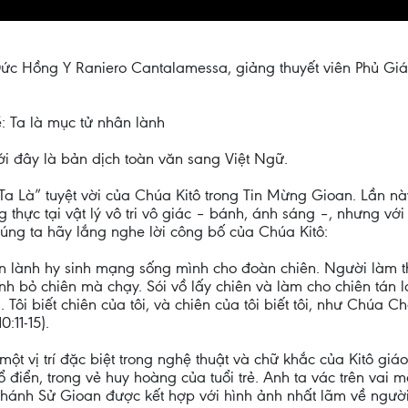
 Hồng Y Raniero Cantalamessa, giảng thuyết viên Phủ Giáo
: Ta là mục tử nhân lành
ới đây là bản dịch toàn văn sang Việt Ngữ.
“Ta Là” tuyệt vời của Chúa Kitô trong Tin Mừng Gioan. Lần 
hực tại vật lý vô tri vô giác – bánh, ánh sáng –, nhưng với
húng ta hãy lắng nghe lời công bố của Chúa Kitô:
n lành hy sinh mạng sống mình cho đoàn chiên. Người làm thu
nh bỏ chiên mà chạy. Sói vồ lấy chiên và làm cho chiên tán lo
Tôi biết chiên của tôi, và chiên của tôi biết tôi, như Chúa Cha
:11-15).
ột vị trí đặc biệt trong nghệ thuật và chữ khắc của Kitô giá
 điển, trong vẻ huy hoàng của tuổi trẻ. Anh ta vác trên vai 
ánh Sử Gioan được kết hợp với hình ảnh nhất lãm về người mụ