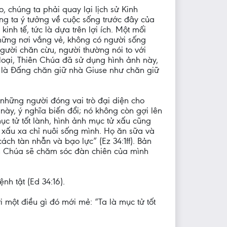
 chúng ta phải quay lại lịch sử Kinh
ng ta ý tưởng về cuộc sống trước đây của
nh tế, tức là dựa trên lợi ích. Một mối
hững nơi vắng vẻ, không có người sống
gười chăn cừu, người thường nói to với
 loại, Thiên Chúa đã sử dụng hình ảnh này,
i là Đấng chăn giữ nhà Giuse như chăn giữ
những người đóng vai trò đại diện cho
này, ý nghĩa biến đổi; nó không còn gợi lên
c tử tốt lành, hình ảnh mục tử xấu cũng
ử xấu xa chỉ nuôi sống mình. Họ ăn sữa và
h tàn nhẫn và bạo lực” (Ez 34:1ff). Bản
ên Chúa sẽ chăm sóc đàn chiên của mình
nh tật (Ed 34:16).
một điều gì đó mới mẻ: “Ta là mục tử tốt