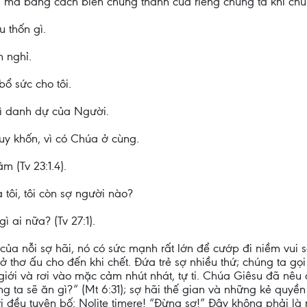
nh, mà bằng cách biến chúng thành của riêng chúng ta khi ch
u thốn gì.
m nghỉ.
ổ sức cho tôi.
vì danh dự của Người.
y khốn, vì có Chúa ở cùng.
 (Tv 23:1.4).
ôi, tôi còn sợ người nào?
ì ai nữa? (Tv 27:1).
” của nỗi sợ hãi, nó có sức mạnh rất lớn để cướp đi niềm vui 
ở thơ ấu cho đến khi chết. Đứa trẻ sợ nhiều thứ; chúng ta gọi
giới và rơi vào mặc cảm nhút nhát, tự ti. Chúa Giêsu đã nêu 
g ta sẽ ăn gì?” (Mt 6:31); sợ hãi thế gian và những kẻ quyền
ời đều tuyên bố: Nolite timere! “Đừng sợ!” Đây không phải là 