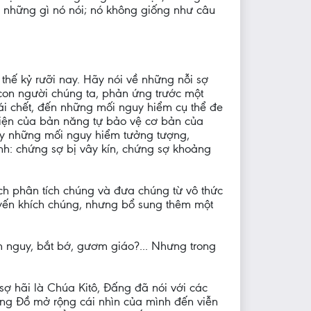
ện những gì nó nói; nó không giống như câu
 thế kỷ rưỡi nay. Hãy nói về những nỗi sợ
 con người chúng ta, phản ứng trước một
i chết, đến những mối nguy hiểm cụ thể đe
 hiện của bản năng tự bảo vệ cơ bản của
ay những mối nguy hiểm tưởng tượng,
nh: chứng sợ bị vây kín, chứng sợ khoảng
ch phân tích chúng và đưa chúng từ vô thức
yến khích chúng, nhưng bổ sung thêm một
iểm nguy, bắt bớ, gươm giáo?... Nhưng trong
sợ hãi là Chúa Kitô, Đấng đã nói với các
ông Đồ mở rộng cái nhìn của mình đến viễn