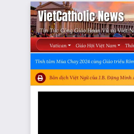
VietCatholic News
Tin Tức Công Giáo Hoàn Vũ và Việt 
Vatican
Giáo Hội Việt Nam
Thô
Tĩnh tâm Mùa Chay 2024 cùng Giáo triều Rôma
Bản dịch Việt Ngữ của J.B. Đặng Minh