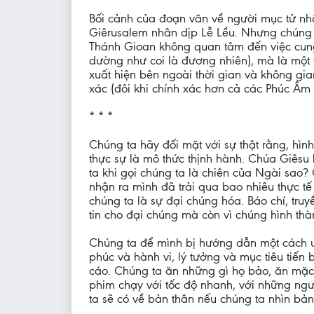
Bối cảnh của đoạn văn về người mục tử nhân
Giêrusalem nhân dịp Lễ Lều. Nhưng chúng t
Thánh Gioan không quan tâm đến việc cung 
dường như coi là đương nhiên), mà là một 
xuất hiện bên ngoài thời gian và không gi
xác (đôi khi chính xác hơn cả các Phúc Âm 
* * *
Chúng ta hãy đối mặt với sự thật rằng, hì
thực sự là mô thức thịnh hành. Chúa Giês
ta khi gọi chúng ta là chiên của Ngài sao?
nhận ra mình đã trải qua bao nhiêu thực tế
chúng ta là sự đại chúng hóa. Báo chí, truy
tin cho đại chúng mà còn vì chúng hình thà
Chúng ta để mình bị hướng dẫn một cách uể
phúc và hành vi, lý tưởng và mục tiêu tiến
cáo. Chúng ta ăn những gì họ bảo, ăn mặc 
phim chạy với tốc độ nhanh, với những ngư
ta sẽ có về bản thân nếu chúng ta nhìn bả