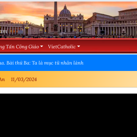
Nam
ng Tấn Công Giáo
VietCatholic
. Bài thứ Ba: Ta là mục tử nhân lành
 An
11/03/2024