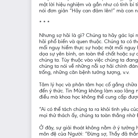
một lời hiệu nghiệm và gần như có tính bí 
nói đơn giản “Hãy can đảm lên!” mà con ng
* * *
Nhưng sợ hãi là gì? Chúng ta hãy gác lại nỗ
hãi phổ biến và quen thuộc. Chúng ta có th
mối nguy hiểm thực sự hoặc một mối nguy 
dọa sự yên bình, an toàn thể chất hoặc sự 
chúng ta. Tùy thuộc vào việc chúng ta đa
chúng ta nói về những nỗi sợ hãi chính đá
trống, những căn bệnh tưởng tượng, v.v.
Tâm lý học và phân tâm học cố gắng chữa l
đến ý thức. Tin Mừng không làm xao lãng 
điều mà khoa học không thể cung cấp được
“Ai có thể tách chúng ta ra khỏi tình yêu c
mọi thử thách ấy, chúng ta toàn thắng nhờ
Ở đây, sự giải thoát không nằm ở ý tưởng h
môn đệ của Người: “Đừng sợ, Thầy đã thắng