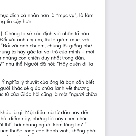
mục đích cá nhân hơn là “mục vụ”, là làm
g tin cậy hơn.
t). Chúng ta sẽ xác định với nhân tố nào
ối với anh chị em, tôi là giám mục, với
 “Đối với anh chị em, chúng tôi giống như
úng ta hãy gác lại vai trò của mình – một
à những con chiên duy nhất trong đàn.
?” như thể Người đã nói: “Hãy quên đi Ta
Ý nghĩa lý thuyết của ông là bạn cần biết
người khác sẽ giúp chữa lành vết thương
c tử của Giáo hội cũng là một “người chữa
khác là gì. Một điều mà từ đầu này đến
thời điểm này, những lời này chen chúc
át thế, hỡi những người kém lòng tin? “
quen thuộc trong các thánh vịnh, không phải