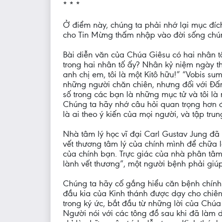
* * *
Ở điểm này, chúng ta phải nhớ lại mục đí
cho Tin Mừng thấm nhập vào đời sống chúng
Bài diễn văn của Chúa Giêsu có hai nhân tố
trong hai nhân tố ấy? Nhân kỷ niệm ngày th
anh chị em, tôi là một Kitô hữu!” “Vobis su
những người chăn chiên, nhưng đối với Đấn
số trong các bạn là những mục tử và tôi là
Chúng ta hãy nhớ câu hỏi quan trọng hơn đ
là ai theo ý kiến của mọi người, và tập trun
Nhà tâm lý học vĩ đại Carl Gustav Jung đã 
vết thương tâm lý của chính mình để chữa 
của chính bạn. Trực giác của nhà phân tâm
lành vết thương”, một người bệnh phải giú
Chúng ta hãy cố gắng hiểu căn bệnh chính 
đầu kia của Kinh thánh được dạy cho chiên
trong ký ức, bắt đầu từ những lời của Chúa
Người nói với các tông đồ sau khi đã làm d