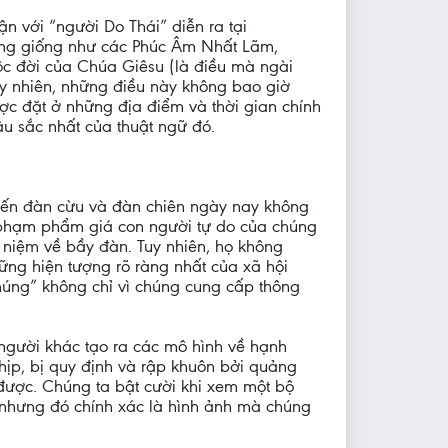
n với “người Do Thái” diễn ra tại
không giống như các Phúc Âm Nhất Lãm,
ộc đời của Chúa Giêsu (là điều mà ngài
uy nhiên, những điều này không bao giờ
ợc đặt ở những địa điểm và thời gian chính
âu sắc nhất của thuật ngữ đó.
 đến đàn cừu và đàn chiên ngày nay không
 phạm phẩm giá con người tự do của chúng
ý niệm về bầy đàn. Tuy nhiên, họ không
hững hiện tượng rõ ràng nhất của xã hội
 chúng” không chỉ vì chúng cung cấp thông
người khác tạo ra các mô hình về hạnh
nhịp, bị quy định và rập khuôn bởi quảng
được. Chúng ta bật cười khi xem một bộ
; nhưng đó chính xác là hình ảnh mà chúng