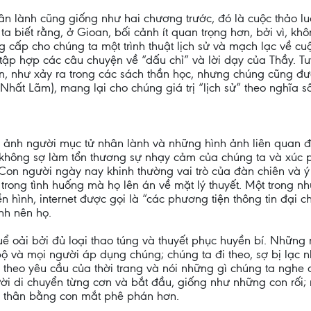
 lành cũng giống như hai chương trước, đó là cuộc thảo luậ
a biết rằng, ở Gioan, bối cảnh ít quan trọng hơn, bởi vì, 
cấp cho chúng ta một trình thuật lịch sử và mạch lạc về cu
tập hợp các câu chuyện về “dấu chỉ” và lời dạy của Thầy. T
an, như xảy ra trong các sách thần học, nhưng chúng cũng đư
Nhất Lãm), mang lại cho chúng giá trị “lịch sử” theo nghĩa s
nh ảnh người mục tử nhân lành và những hình ảnh liên quan
u không sợ làm tổn thương sự nhạy cảm của chúng ta và xúc
 Con người ngày nay khinh thường vai trò của đàn chiên và 
 trong tình huống mà họ lên án về mặt lý thuyết. Một trong n
ền hình, internet được gọi là “các phương tiện thông tin đại
nh nên họ.
 oải bởi đủ loại thao túng và thuyết phục huyền bí. Những 
 bộ và mọi người áp dụng chúng; chúng ta đi theo, sợ bị lạc 
theo yêu cầu của thời trang và nói những gì chúng ta nghe 
ời di chuyển từng cơn và bắt đầu, giống như những con rối
n thân bằng con mắt phê phán hơn.