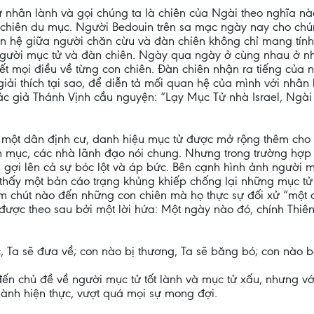
nhân lành và gọi chúng ta là chiên của Ngài theo nghĩa nào,
n chiên du mục. Người Bedouin trên sa mạc ngày nay cho chú
an hệ giữa người chăn cừu và đàn chiên không chỉ mang tính ki
người mục tử và đàn chiên. Ngày qua ngày ở cùng nhau ở n
t mọi điều về từng con chiên. Đàn chiên nhận ra tiếng của n
iải thích tại sao, để diễn tả mối quan hệ của mình với nhân
ác giả Thánh Vịnh cầu nguyện: “Lạy Mục Tử nhà Israel, Ngà
h một dân định cư, danh hiệu mục tử được mở rộng thêm cho 
inh mục, các nhà lãnh đạo nói chung. Nhưng trong trường hợp 
gợi lên cả sự bóc lột và áp bức. Bên cạnh hình ảnh người mụ
tìm thấy một bản cáo trạng khủng khiếp chống lại những mục t
chút nào đến những con chiên mà họ thực sự đối xử “một các
được theo sau bởi một lời hứa: Một ngày nào đó, chính Thi
c, Ta sẽ đưa về; con nào bị thương, Ta sẽ băng bó; con nào bệ
n chủ đề về người mục tử tốt lành và mục tử xấu, nhưng với 
hành hiện thực, vượt quá mọi sự mong đợi.