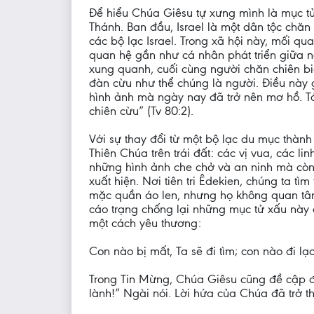
Để hiểu Chúa Giêsu tự xưng mình là mục tử 
Thánh. Ban đầu, Israel là một dân tộc chă
các bộ lạc Israel. Trong xã hội này, mối qu
quan hệ gần như cá nhân phát triển giữa 
xung quanh, cuối cùng người chăn chiên biế
đàn cừu như thể chúng là người. Điều này g
hình ảnh mà ngày nay đã trở nên mơ hồ. T
chiên cừu” (Tv 80:2).
Với sự thay đổi từ một bộ lạc du mục thàn
Thiên Chúa trên trái đất: các vị vua, các l
những hình ảnh che chở và an ninh mà còn 
xuất hiện. Nơi tiên tri Êdekien, chúng ta 
mặc quần áo len, nhưng họ không quan tâm 
cáo trạng chống lại những mục tử xấu này 
một cách yêu thương:
Con nào bị mất, Ta sẽ đi tìm; con nào đi lạ
Trong Tin Mừng, Chúa Giêsu cũng đề cập đế
lành!” Ngài nói. Lời hứa của Chúa đã trở t