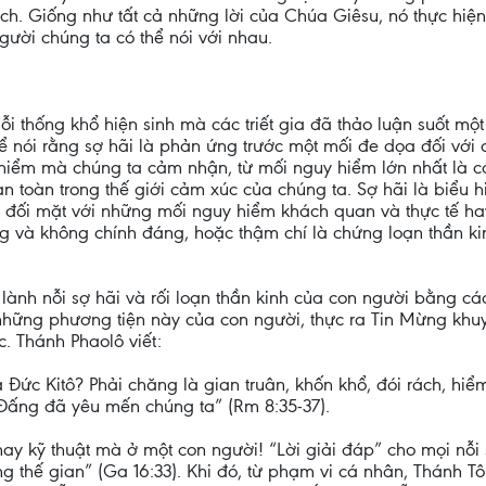
tích. Giống như tất cả những lời của Chúa Giêsu, nó thực hi
ười chúng ta có thể nói với nhau.
i thống khổ hiện sinh mà các triết gia đã thảo luận suốt một
ể nói rằng sợ hãi là phản ứng trước một mối đe dọa đối với
hiểm mà chúng ta cảm nhận, từ mối nguy hiểm lớn nhất là cá
an toàn trong thế giới cảm xúc của chúng ta. Sợ hãi là biểu
ng đối mặt với những mối nguy hiểm khách quan và thực tế h
ng và không chính đáng, hoặc thậm chí là chứng loạn thần ki
ành nỗi sợ hãi và rối loạn thần kinh của con người bằng cá
những phương tiện này của con người, thực ra Tin Mừng khu
. Thánh Phaolô viết:
ủa Đức Kitô? Phải chăng là gian truân, khốn khổ, đói rách, h
 Đấng đã yêu mến chúng ta” (Rm 8:35-37).
ay kỹ thuật mà ở một con người! “Lời giải đáp” cho mọi nỗi 
 thế gian” (Ga 16:33). Khi đó, từ phạm vi cá nhân, Thánh T