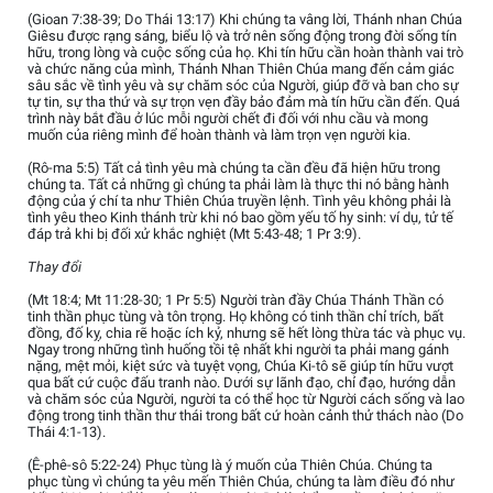
(Gioan 7:38-39; Do Thái 13:17) Khi chúng ta vâng lời, Thánh nhan Chúa
Giêsu được rạng sáng, biểu lộ và trở nên sống động trong đời sống tín
hữu, trong lòng và cuộc sống của họ. Khi tín hữu cần hoàn thành vai trò
và chức năng của mình, Thánh Nhan Thiên Chúa mang đến cảm giác
sâu sắc về tình yêu và sự chăm sóc của Người, giúp đỡ và ban cho sự
tự tin, sự tha thứ và sự trọn vẹn đầy bảo đảm mà tín hữu cần đến. Quá
trình này bắt đầu ở lúc mỗi người chết đi đối với nhu cầu và mong
muốn của riêng mình để hoàn thành và làm trọn vẹn người kia.
(Rô-ma 5:5) Tất cả tình yêu mà chúng ta cần đều đã hiện hữu trong
chúng ta. Tất cả những gì chúng ta phải làm là thực thi nó bằng hành
động của ý chí ta như Thiên Chúa truyền lệnh. Tình yêu không phải là
tình yêu theo Kinh thánh trừ khi nó bao gồm yếu tố hy sinh: ví dụ, tử tế
đáp trả khi bị đối xử khắc nghiệt (Mt 5:43-48; 1 Pr 3:9).
Thay đổi
(Mt 18:4; Mt 11:28-30; 1 Pr 5:5) Người tràn đầy Chúa Thánh Thần có
tinh thần phục tùng và tôn trọng. Họ không có tinh thần chỉ trích, bất
đồng, đố kỵ, chia rẽ hoặc ích kỷ, nhưng sẽ hết lòng thừa tác và phục vụ.
Ngay trong những tình huống tồi tệ nhất khi người ta phải mang gánh
nặng, mệt mỏi, kiệt sức và tuyệt vọng, Chúa Ki-tô sẽ giúp tín hữu vượt
qua bất cứ cuộc đấu tranh nào. Dưới sự lãnh đạo, chỉ đạo, hướng dẫn
và chăm sóc của Người, người ta có thể học từ Người cách sống và lao
động trong tinh thần thư thái trong bất cứ hoàn cảnh thử thách nào (Do
Thái 4:1-13).
(Ê-phê-sô 5:22-24) Phục tùng là ý muốn của Thiên Chúa. Chúng ta
phục tùng vì chúng ta yêu mến Thiên Chúa, chúng ta làm điều đó như