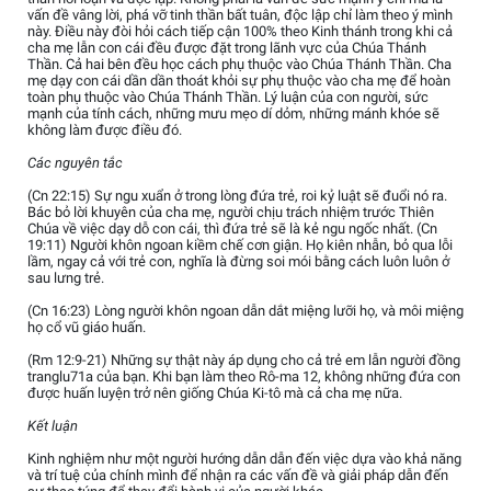
vấn đề vâng lời, phá vỡ tinh thần bất tuân, độc lập chỉ làm theo ý mình
này. Điều này đòi hỏi cách tiếp cận 100% theo Kinh thánh trong khi cả
cha mẹ lẫn con cái đều được đặt trong lãnh vực của Chúa Thánh
Thần. Cả hai bên đều học cách phụ thuộc vào Chúa Thánh Thần. Cha
mẹ dạy con cái dần dần thoát khỏi sự phụ thuộc vào cha mẹ để hoàn
toàn phụ thuộc vào Chúa Thánh Thần. Lý luận của con người, sức
mạnh của tính cách, những mưu mẹo dí dỏm, những mánh khóe sẽ
không làm được điều đó.
Các nguyên tắc
(Cn 22:15) Sự ngu xuẩn ở trong lòng đứa trẻ, roi kỷ luật sẽ đuổi nó ra.
Bác bỏ lời khuyên của cha mẹ, người chịu trách nhiệm trước Thiên
Chúa về việc dạy dỗ con cái, thì đứa trẻ sẽ là kẻ ngu ngốc nhất. (Cn
19:11) Người khôn ngoan kiềm chế cơn giận. Họ kiên nhẫn, bỏ qua lỗi
lầm, ngay cả với trẻ con, nghĩa là đừng soi mói bằng cách luôn luôn ở
sau lưng trẻ.
(Cn 16:23) Lòng người khôn ngoan dẫn dắt miệng lưỡi họ, và môi miệng
họ cổ vũ giáo huấn.
(Rm 12:9-21) Những sự thật này áp dụng cho cả trẻ em lẫn người đồng
tranglu71a của bạn. Khi bạn làm theo Rô-ma 12, không những đứa con
được huấn luyện trở nên giống Chúa Ki-tô mà cả cha mẹ nữa.
Kết luận
Kinh nghiệm như một người hướng dẫn dẫn đến việc dựa vào khả năng
và trí tuệ của chính mình để nhận ra các vấn đề và giải pháp dẫn đến