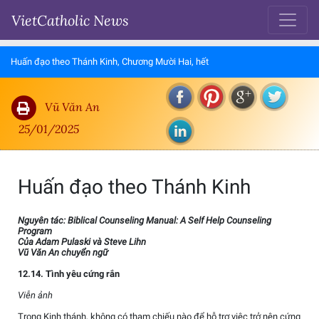
VietCatholic News
Huấn đạo theo Thánh Kinh, Chương Mười Hai, hết
Vũ Văn An
25/01/2025
Huấn đạo theo Thánh Kinh
Nguyên tác: Biblical Counseling Manual: A Self Help Counseling
Program
Của Adam Pulaski và Steve Lihn
Vũ Văn An chuyển ngữ
12.14. Tình yêu cứng rắn
Viễn ảnh
Trong Kinh thánh, không có tham chiếu nào để hỗ trợ việc trở nên cứng