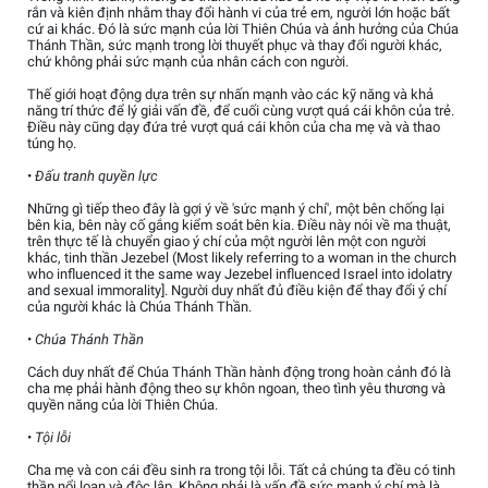
rắn và kiên định nhằm thay đổi hành vi của trẻ em, người lớn hoặc bất
cứ ai khác. Đó là sức mạnh của lời Thiên Chúa và ảnh hưởng của Chúa
Thánh Thần, sức mạnh trong lời thuyết phục và thay đổi người khác,
chứ không phải sức mạnh của nhân cách con người.
Thế giới hoạt động dựa trên sự nhấn mạnh vào các kỹ năng và khả
năng trí thức để lý giải vấn đề, để cuối cùng vượt quá cái khôn của trẻ.
Điều này cũng dạy đứa trẻ vượt quá cái khôn của cha mẹ và và thao
túng họ.
•
Đấu tranh quyền lực
Những gì tiếp theo đây là gợi ý về 'sức mạnh ý chí', một bên chống lại
bên kia, bên này cố gắng kiểm soát bên kia. Điều này nói về ma thuật,
trên thực tế là chuyển giao ý chí của một người lên một con người
khác, tinh thần Jezebel (Most likely referring to a woman in the church
who influenced it the same way Jezebel influenced Israel into idolatry
and sexual immorality]. Người duy nhất đủ điều kiện để thay đổi ý chí
của người khác là Chúa Thánh Thần.
•
Chúa Thánh Thần
Cách duy nhất để Chúa Thánh Thần hành động trong hoàn cảnh đó là
cha mẹ phải hành động theo sự khôn ngoan, theo tình yêu thương và
quyền năng của lời Thiên Chúa.
•
Tội lỗi
Cha mẹ và con cái đều sinh ra trong tội lỗi. Tất cả chúng ta đều có tinh
thần nổi loạn và độc lập. Không phải là vấn đề sức mạnh ý chí mà là