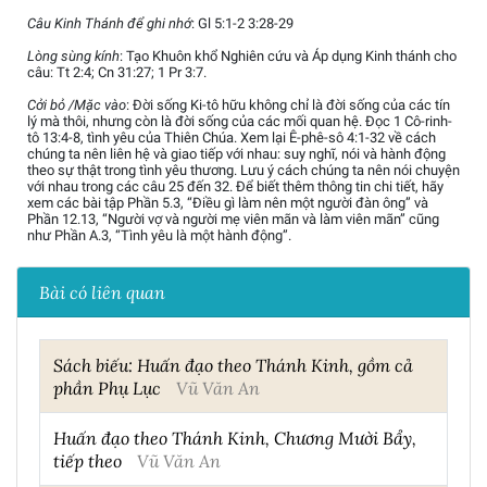
Câu Kinh Thánh để ghi nhớ
: Gl 5:1-2 3:28-29
Lòng sùng kính
: Tạo Khuôn khổ Nghiên cứu và Áp dụng Kinh thánh cho
câu: Tt 2:4; Cn 31:27; 1 Pr 3:7.
Cởi bỏ /Mặc vào
: Đời sống Ki-tô hữu không chỉ là đời sống của các tín
lý mà thôi, nhưng còn là đời sống của các mối quan hệ. Đọc 1 Cô-rinh-
tô 13:4-8, tình yêu của Thiên Chúa. Xem lại Ê-phê-sô 4:1-32 về cách
chúng ta nên liên hệ và giao tiếp với nhau: suy nghĩ, nói và hành động
theo sự thật trong tình yêu thương. Lưu ý cách chúng ta nên nói chuyện
với nhau trong các câu 25 đến 32. Để biết thêm thông tin chi tiết, hãy
xem các bài tập Phần 5.3, “Điều gì làm nên một người đàn ông” và
Phần 12.13, “Người vợ và người mẹ viên mãn và làm viên mãn” cũng
như Phần A.3, “Tình yêu là một hành động”.
Bài có liên quan
Sách biếu: Huấn đạo theo Thánh Kinh, gồm cả
phần Phụ Lục
Vũ Văn An
Huấn đạo theo Thánh Kinh, Chương Mười Bẩy,
tiếp theo
Vũ Văn An