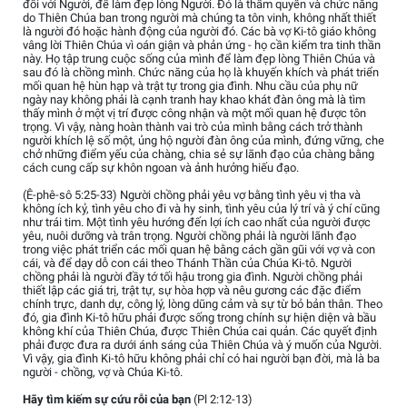
đối với Người, để làm đẹp lòng Người. Đó là thẩm quyền và chức năng
do Thiên Chúa ban trong người mà chúng ta tôn vinh, không nhất thiết
là người đó hoặc hành động của người đó. Các bà vợ Ki-tô giáo không
vâng lời Thiên Chúa vì oán giận và phản ứng - họ cần kiểm tra tinh thần
này. Họ tập trung cuộc sống của mình để làm đẹp lòng Thiên Chúa và
sau đó là chồng mình. Chức năng của họ là khuyến khích và phát triển
mối quan hệ hùn hạp và trật tự trong gia đình. Nhu cầu của phụ nữ
ngày nay không phải là cạnh tranh hay khao khát đàn ông mà là tìm
thấy mình ở một vị trí được công nhận và một mối quan hệ được tôn
trọng. Vì vậy, nàng hoàn thành vai trò của mình bằng cách trở thành
người khích lệ số một, ủng hộ người đàn ông của mình, đứng vững, che
chở những điểm yếu của chàng, chia sẻ sự lãnh đạo của chàng bằng
cách cung cấp sự khôn ngoan và ảnh hưởng hiếu đạo.
(Ê-phê-sô 5:25-33) Người chồng phải yêu vợ bằng tình yêu vị tha và
không ích kỷ, tình yêu cho đi và hy sinh, tình yêu của lý trí và ý chí cũng
như trái tim. Một tình yêu hướng đến lợi ích cao nhất của người được
yêu, nuôi dưỡng và trân trọng. Người chồng phải là người lãnh đạo
trong việc phát triển các mối quan hệ bằng cách gần gũi với vợ và con
cái, và để dạy dỗ con cái theo Thánh Thần của Chúa Ki-tô. Người
chồng phải là người đầy tớ tối hậu trong gia đình. Người chồng phải
thiết lập các giá trị, trật tự, sự hòa hợp và nêu gương các đặc điểm
chính trực, danh dự, công lý, lòng dũng cảm và sự từ bỏ bản thân. Theo
đó, gia đình Ki-tô hữu phải được sống trong chính sự hiện diện và bầu
không khí của Thiên Chúa, được Thiên Chúa cai quản. Các quyết định
phải được đưa ra dưới ánh sáng của Thiên Chúa và ý muốn của Người.
Vì vậy, gia đình Ki-tô hữu không phải chỉ có hai người bạn đời, mà là ba
người - chồng, vợ và Chúa Ki-tô.
Hãy tìm kiếm sự cứu rỗi của bạn
(Pl 2:12-13)