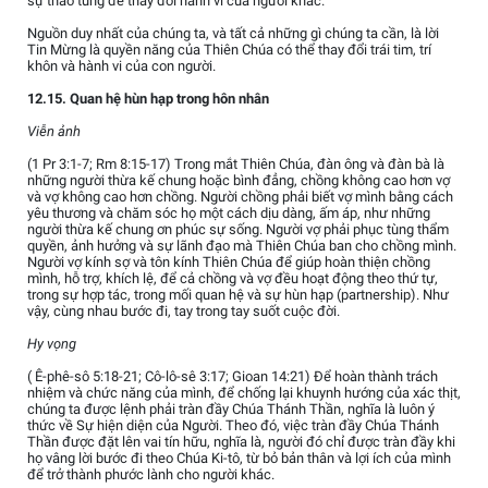
sự thao túng để thay đổi hành vi của người khác.
Nguồn duy nhất của chúng ta, và tất cả những gì chúng ta cần, là lời
Tin Mừng là quyền năng của Thiên Chúa có thể thay đổi trái tim, trí
khôn và hành vi của con người.
12.15. Quan hệ hùn hạp trong hôn nhân
Viễn ảnh
(1 Pr 3:1-7; Rm 8:15-17) Trong mắt Thiên Chúa, đàn ông và đàn bà là
những người thừa kế chung hoặc bình đẳng, chồng không cao hơn vợ
và vợ không cao hơn chồng. Người chồng phải biết vợ mình bằng cách
yêu thương và chăm sóc họ một cách dịu dàng, ấm áp, như những
người thừa kế chung ơn phúc sự sống. Người vợ phải phục tùng thẩm
quyền, ảnh hưởng và sự lãnh đạo mà Thiên Chúa ban cho chồng mình.
Người vợ kính sợ và tôn kính Thiên Chúa để giúp hoàn thiện chồng
mình, hỗ trợ, khích lệ, để cả chồng và vợ đều hoạt động theo thứ tự,
trong sự hợp tác, trong mối quan hệ và sự hùn hạp (partnership). Như
vậy, cùng nhau bước đi, tay trong tay suốt cuộc đời.
Hy vọng
( Ê-phê-sô 5:18-21; Cô-lô-sê 3:17; Gioan 14:21) Để hoàn thành trách
nhiệm và chức năng của mình, để chống lại khuynh hướng của xác thịt,
chúng ta được lệnh phải tràn đầy Chúa Thánh Thần, nghĩa là luôn ý
thức về Sự hiện diện của Người. Theo đó, việc tràn đầy Chúa Thánh
Thần được đặt lên vai tín hữu, nghĩa là, người đó chỉ được tràn đầy khi
họ vâng lời bước đi theo Chúa Ki-tô, từ bỏ bản thân và lợi ích của mình
để trở thành phước lành cho người khác.