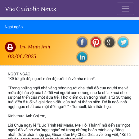
VietCatholic News
Ngọt ngào
Lm Minh Anh
08/06/2025
NGỌT NGÀO
“Kể từ giờ đó, người môn đệ rước bà về nhà mình!”.
“Trong những ngôi nhà vắng bóng người cha, thái độ của người mẹ và
mức độ bảo vệ của bà đối với người con dường như là chìa khoá cho
sự phát triển của một đứa trẻ. Thời điểm quan trọng nhất là từ 30 tháng
tuổi đến 5 tuổi và giai đoạn đầu của tuổi vị thành niên. Đó là ngôi nhà
ngọt ngào nhất của một đời người!” - Turnbull, tâm thần học.
Kính thưa Anh Chị em,
Lời Chúa ngày lễ “Đức Trinh Nữ Maria, Mẹ Hội Thánh” nói đến sự ‘ngọt
ngào’ đó và nó vẫn ‘ngọt ngào’ cả trong những hoàn cảnh cay đắng
nhất. Dưới chân thập giá, Gioan đón Mẹ Chúa Giêsu về; ông viết, “Kể từ