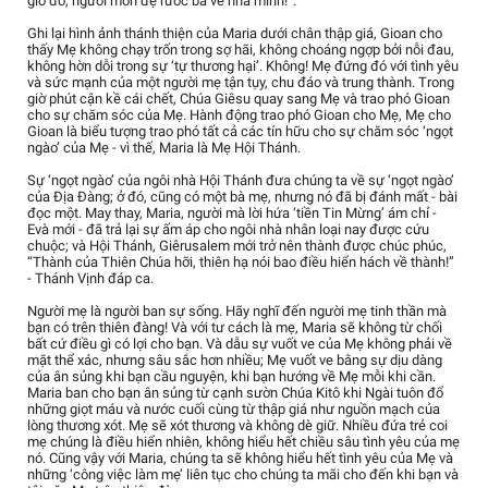
giờ đó, người môn đệ rước bà về nhà mình!”.
Ghi lại hình ảnh thánh thiện của Maria dưới chân thập giá, Gioan cho
thấy Mẹ không chạy trốn trong sợ hãi, không choáng ngợp bởi nỗi đau,
không hờn dỗi trong sự ‘tự thương hại’. Không! Mẹ đứng đó với tình yêu
và sức mạnh của một người mẹ tận tụy, chu đáo và trung thành. Trong
giờ phút cận kề cái chết, Chúa Giêsu quay sang Mẹ và trao phó Gioan
cho sự chăm sóc của Mẹ. Hành động trao phó Gioan cho Mẹ, Mẹ cho
Gioan là biểu tượng trao phó tất cả các tín hữu cho sự chăm sóc ‘ngọt
ngào’ của Mẹ - vì thế, Maria là Mẹ Hội Thánh.
Sự ‘ngọt ngào’ của ngôi nhà Hội Thánh đưa chúng ta về sự ‘ngọt ngào’
của Địa Đàng; ở đó, cũng có một bà mẹ, nhưng nó đã bị đánh mất - bài
đọc một. May thay, Maria, người mà lời hứa ‘tiền Tin Mừng’ ám chỉ -
Evà mới - đã trả lại sự ấm áp cho ngôi nhà nhân loại nay được cứu
chuộc; và Hội Thánh, Giêrusalem mới trở nên thành được chúc phúc,
“Thành của Thiên Chúa hỡi, thiên hạ nói bao điều hiển hách về thành!”
- Thánh Vịnh đáp ca.
Người mẹ là người ban sự sống. Hãy nghĩ đến người mẹ tinh thần mà
bạn có trên thiên đàng! Và với tư cách là mẹ, Maria sẽ không từ chối
bất cứ điều gì có lợi cho bạn. Và dẫu sự vuốt ve của Mẹ không phải về
mặt thể xác, nhưng sâu sắc hơn nhiều; Mẹ vuốt ve bằng sự dịu dàng
của ân sủng khi bạn cầu nguyện, khi bạn hướng về Mẹ mỗi khi cần.
Maria ban cho bạn ân sủng từ cạnh sườn Chúa Kitô khi Ngài tuôn đổ
những giọt máu và nước cuối cùng từ thập giá như nguồn mạch của
lòng thương xót. Mẹ sẽ xót thương và không dè giữ. Nhiều đứa trẻ coi
mẹ chúng là điều hiển nhiên, không hiểu hết chiều sâu tình yêu của mẹ
nó. Cũng vậy với Maria, chúng ta sẽ không hiểu hết tình yêu của Mẹ và
những ‘công việc làm mẹ’ liên tục cho chúng ta mãi cho đến khi bạn và