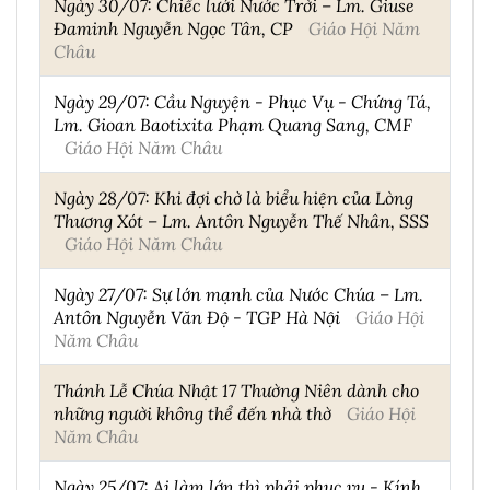
Ngày 30/07: Chiếc lưới Nước Trời – Lm. Giuse
Đaminh Nguyễn Ngọc Tân, CP
Giáo Hội Năm
Châu
Ngày 29/07: Cầu Nguyện - Phục Vụ - Chứng Tá,
Lm. Gioan Baotixita Phạm Quang Sang, CMF
Giáo Hội Năm Châu
Ngày 28/07: Khi đợi chờ là biểu hiện của Lòng
Thương Xót – Lm. Antôn Nguyễn Thế Nhân, SSS
Giáo Hội Năm Châu
Ngày 27/07: Sự lớn mạnh của Nước Chúa – Lm.
Antôn Nguyễn Văn Độ - TGP Hà Nội
Giáo Hội
Năm Châu
Thánh Lễ Chúa Nhật 17 Thường Niên dành cho
những người không thể đến nhà thờ
Giáo Hội
Năm Châu
Ngày 25/07: Ai làm lớn thì phải phục vụ - Kính