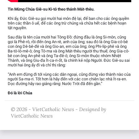
Tin Mừng Chúa Giê-su Ki-tô theo thánh Mát-thêu.
Khi ấy, Đức Giê-su gọi mười hai môn đệ lại, để ban cho các ông quyền
trên các thần ô uế, để các ông trừ chúng và chữa hết các bệnh hoạn
tật nguyền.
Sau đây là tên của mười hai Tông Đồ: đứng đầu là ông Si-môn, cũng
gọi là Phê-rô, rồi đến ông An-rê, anh của ông; sau đó là ông Gia-cô-bê
con ông Dê-bê-đê và ông Gio-an, em của ông; ông Phi-líp-phê và ông
Ba-tô-lô-mê-ô; ông Tô-ma và ông Mát-thêu người thu thuế; ông Gia-cô-
bê con ông An-phê và ông Ta-đê-ô; ông Si-môn thuộc nhóm Nhiệt
Thành, và ông Giu-đa Ít-ca-ri-ốt, là chính kẻ nộp Người. Đức Giê-su sai
mười hai ông ấy đi và chỉ thị rằng:
“Anh em đừng đi tới vùng các dân ngoại, cũng đừng vào thành nào của
người Sa-ma-ri. Tốt hơn là hãy đến với các con chiên lạc nhà Ít-ra-en.
Dọc đường hãy rao giảng rằng: Nước Trời đã đến gần.”
Đó là lời Chúa
© 2026 - VietCatholic News - Designed by
VietCatholic News