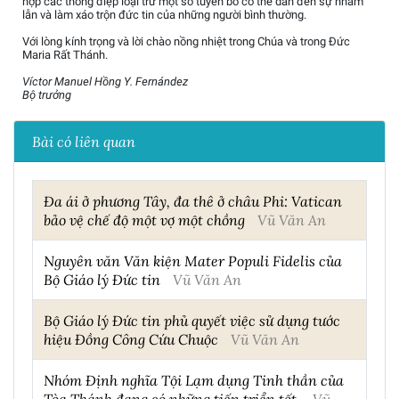
hợp các thông điệp loại trừ một số tuyên bố có thể dẫn đến sự nhầm
lẫn và làm xáo trộn đức tin của những người bình thường.
Với lòng kính trọng và lời chào nồng nhiệt trong Chúa và trong Đức
Maria Rất Thánh.
Víctor Manuel Hồng Y. Fernández
Bộ trưởng
Bài có liên quan
Đa ái ở phương Tây, đa thê ở châu Phi: Vatican
bảo vệ chế độ một vợ một chồng
Vũ Văn An
Nguyên văn Văn kiện Mater Populi Fidelis của
Bộ Giáo lý Đức tin
Vũ Văn An
Bộ Giáo lý Đức tin phủ quyết việc sử dụng tước
hiệu Đồng Công Cứu Chuộc
Vũ Văn An
Nhóm Định nghĩa Tội Lạm dụng Tinh thần của
Tòa Thánh đang có những tiến triển tốt.
Vũ