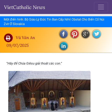
VietCatholic News
Một điển hình: Bộ Giáo Lý Đức Tin Ban Cấp Nihil Obstat Cho Biến Cố Núi
Zvir Ở Slovakia
Vũ Văn An
09/07/2025
“Hãy để Chúa Giêsu giải thoát các con.”