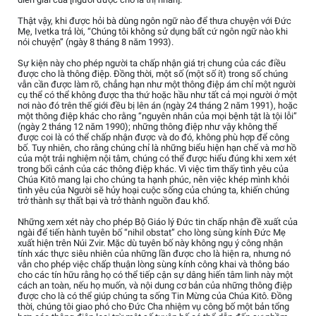
Thật vậy, khi được hỏi bà dùng ngôn ngữ nào để thưa chuyện với Đức
Mẹ, Ivetka trả lời, “Chúng tôi không sử dụng bất cứ ngôn ngữ nào khi
nói chuyện” (ngày 8 tháng 8 năm 1993).
Sự kiện này cho phép người ta chấp nhận giá trị chung của các điều
được cho là thông điệp. Đồng thời, một số (một số ít) trong số chúng
vẫn cần được làm rõ, chẳng hạn như một thông điệp ám chỉ một người
cụ thể có thể không được tha thứ hoặc hầu như tất cả mọi người ở một
nơi nào đó trên thế giới đều bị lên án (ngày 24 tháng 2 năm 1991), hoặc
một thông điệp khác cho rằng “nguyên nhân của mọi bệnh tật là tội lỗi”
(ngày 2 tháng 12 năm 1990); những thông điệp như vậy không thể
được coi là có thể chấp nhận được và do đó, không phù hợp để công
bố. Tuy nhiên, cho rằng chúng chỉ là những biểu hiện hạn chế và mơ hồ
của một trải nghiệm nội tâm, chúng có thể được hiểu đúng khi xem xét
trong bối cảnh của các thông điệp khác. Vì việc tìm thấy tình yêu của
Chúa Kitô mang lại cho chúng ta hạnh phúc, nên việc khép mình khỏi
tình yêu của Người sẽ hủy hoại cuộc sống của chúng ta, khiến chúng
trở thành sự thất bại và trở thành nguồn đau khổ.
Những xem xét này cho phép Bộ Giáo lý Đức tin chấp nhận đề xuất của
ngài để tiến hành tuyên bố “nihil obstat” cho lòng sùng kính Đức Mẹ
xuất hiện trên Núi Zvir. Mặc dù tuyên bố này không ngụ ý công nhận
tính xác thực siêu nhiên của những lần được cho là hiện ra, nhưng nó
vẫn cho phép việc chấp thuận lòng sùng kính công khai và thông báo
cho các tín hữu rằng họ có thể tiếp cận sự dâng hiến tâm linh này một
cách an toàn, nếu họ muốn, và nội dung cơ bản của những thông điệp
được cho là có thể giúp chúng ta sống Tin Mừng của Chúa Kitô. Đồng
thời, chúng tôi giao phó cho Đức Cha nhiệm vụ công bố một bản tổng