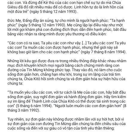
các con. Và đừng để Kẻ thù của các con hạn chế sự tự do mà Chúa
Giêsu đã đổ rất nhiều máu để có được. Linh hồn tự do là linh hồn của
một đứa trẻ” (ngày 5 tháng 12 năm 1993).
Đức Mẹ, Đấng đầy ân sủng, tự cho mình là người hạnh phúc: “Ta hạnh
phúc” (ngày 5 tháng 12 năm 1993). Mẹ cũng lặp lại điều này như một
lời mời gọi khám phá con đường đích thực dẫn đến hạnh phúc, bắt đầu
bằng việc nhận ra rằng mình được yêu thương vô điều kiện:
“Các con có ra sao, Ta yêu các con như vậy. [...] Ta yêu các con! Ta yêu
các con! Ta muốn các con được hạnh phúc, nhưng thế giới này sẽ
không bao giờ làm cho các con hạnh phúc” (ngày 7 tháng 8 năm 1994).
Những lời kêu gọi được đưa ra trong nhiều thông điệp khác nhau nhằm
mục đích khuyến khích mọi người bằng cách chứng minh rằng con
đường của Tin Mừng không phức tạp. Thay vào đó, nó làm cho cuộc
sống đơn giản hơn, chẳng hạn như khi, trong sự im lặng của trái tim
chúng ta, Chúa Kitô hồi sinh chúng ta và đơn giản hóa sự hiện hữu của
chúng ta:
“Ta muốn yêu cầu các con, với tư cách là Mẹ của các con, hãy bắt đầu
sống đơn giản, suy nghĩ đơn giản và hành động đơn giản. Hãy tìm kiếm
sự im lặng để Thánh Linh của Chúa Kitô có thể được tái sinh trong các
con” (5 tháng 6 năm 1994). “Người luôn muốn các con đơn giản hơn” (8
tháng 3 năm 1992).
Tuy nhiên, sự đơn giản này không được nhầm lẫn với sự hời hợt, bởi vì
sự đơn giản của con đường Tin Mừng dẫn chúng ta đến chiều sâu của
cuộc sống và đến với sự giàu có vô tận của tình yêu thần thiêng: