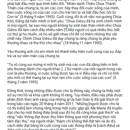
phải bắt đầu một quá trình biến đổi: “Nhân danh Thiên Chúa Thánh
Thiện của chúng ta, ta xin các con: hãy thay đổi cuộc sống của mình,
trao cuộc sống cũ của các con cho trái tim ta và bắt đầu học hỏi từ
Con ta” (5 tháng 9 năm 1993). Cuối cùng, đó là về việc noi gương Chúa
Kitô, Đấng đã hiến mình vì tình yêu: “Chúa Giêsu đã hy sinh chính mình
vì mọi người, tại sao mọi người không hy sinh bản thân mình như Chúa
Giêsu đã làm cách đây nhiều năm [?] Mọi người có quá nhiều thứ, bất
cứ thứ gì họ muốn, và họ sẽ giết nhau chỉ để có thêm những thứ vật
chất này. Chính Chúa Giêsu đã dạy chúng ta rằng chúng ta phải yêu
thương nhau và tha thứ cho nhau” (18 tháng 11 năm 1990).
Yêu thương anh chị em mình trở thành biểu hiện cuối cùng của sự đáp
trả và sự viên mãn của chúng ta:
“Ta vô cùng vui mừng vì mỗi hy sinh mà các con đã dâng hiến vì tình
yêu thương dành cho người khác [...] Sứ mệnh của mỗi người trong các
con là yêu thương, vì cuộc sống được tạo ra vì điều này và chỉ có tình
yêu mới có thể mang lại sự trọn vẹn cho cuộc sống của các con” (5
tháng 2 năm 1995).
Đồng thời, trong những điều được cho là thông này, chúng ta thấy một
số sự mơ hồ và khía cạnh không rõ ràng. Tuy nhiên, điều này phải được
phân định theo ánh sáng của những gì Ủy ban Giáo lý đã giải thích rõ
trong báo cáo ngày 20 tháng 4 năm 2011: “Những [người được cho là
có thị kiến] làm chứng rằng trong một cuộc gặp gỡ, Mẹ Maria đã truyền
đạt cho họ một thông điệp [mà] sau đó họ đã công khai giải thích” và
rằng “việc thông đạt được thự hiên thông qua một phương thức nội
tâm đặc thù,” mà người nhận “thậm chí không thể đặt tên và do đó,
cách diễn đạt bằng lời cuối cùng của các thông điệp là [cách điệu] và
diễn giải của [người được cho là thị nhân].”