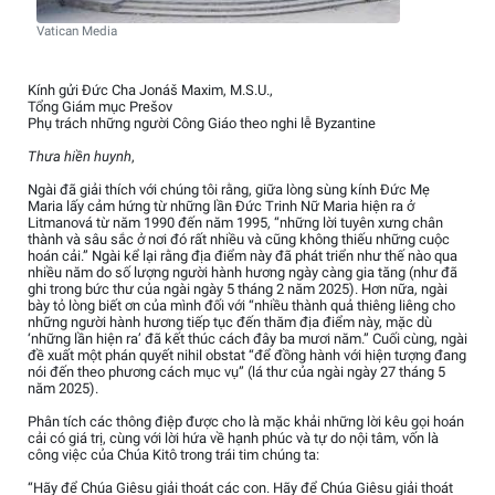
Vatican Media
Kính gửi Đức Cha Jonáš Maxim, M.S.U.,
Tổng Giám mục Prešov
Phụ trách những người Công Giáo theo nghi lễ Byzantine
Thưa hiền huynh
,
Ngài đã giải thích với chúng tôi rằng, giữa lòng sùng kính Đức Mẹ
Maria lấy cảm hứng từ những lần Đức Trinh Nữ Maria hiện ra ở
Litmanová từ năm 1990 đến năm 1995, “những lời tuyên xưng chân
thành và sâu sắc ở nơi đó rất nhiều và cũng không thiếu những cuộc
hoán cải.” Ngài kể lại rằng địa điểm này đã phát triển như thế nào qua
nhiều năm do số lượng người hành hương ngày càng gia tăng (như đã
ghi trong bức thư của ngài ngày 5 tháng 2 năm 2025). Hơn nữa, ngài
bày tỏ lòng biết ơn của mình đối với “nhiều thành quả thiêng liêng cho
những người hành hương tiếp tục đến thăm địa điểm này, mặc dù
‘những lần hiện ra’ đã kết thúc cách đây ba mươi năm.” Cuối cùng, ngài
đề xuất một phán quyết nihil obstat “để đồng hành với hiện tượng đang
nói đến theo phương cách mục vụ” (lá thư của ngài ngày 27 tháng 5
năm 2025).
Phân tích các thông điệp được cho là mặc khải những lời kêu gọi hoán
cải có giá trị, cùng với lời hứa về hạnh phúc và tự do nội tâm, vốn là
công việc của Chúa Kitô trong trái tim chúng ta:
“Hãy để Chúa Giêsu giải thoát các con. Hãy để Chúa Giêsu giải thoát