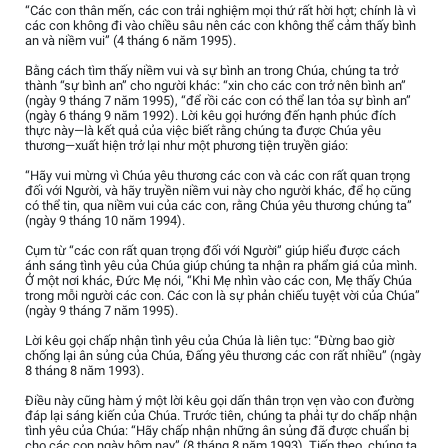
“Các con thân mến, các con trải nghiệm mọi thứ rất hời hợt; chính là vì
các con không đi vào chiều sâu nên các con không thể cảm thấy bình
an và niềm vui” (4 tháng 6 năm 1995).
Bằng cách tìm thấy niềm vui và sự bình an trong Chúa, chúng ta trở
thành “sự bình an” cho người khác: “xin cho các con trở nên bình an”
(ngày 9 tháng 7 năm 1995), “để rồi các con có thể lan tỏa sự bình an”
(ngày 6 tháng 9 năm 1992). Lời kêu gọi hướng đến hạnh phúc đích
thực này—là kết quả của việc biết rằng chúng ta được Chúa yêu
thương—xuất hiện trở lại như một phương tiện truyền giáo:
“Hãy vui mừng vì Chúa yêu thương các con và các con rất quan trọng
đối với Người, và hãy truyền niềm vui này cho người khác, để họ cũng
có thể tin, qua niềm vui của các con, rằng Chúa yêu thương chúng ta”
(ngày 9 tháng 10 năm 1994).
Cụm từ “các con rất quan trọng đối với Người” giúp hiểu được cách
ánh sáng tình yêu của Chúa giúp chúng ta nhận ra phẩm giá của mình.
Ở một nơi khác, Đức Mẹ nói, “Khi Mẹ nhìn vào các con, Mẹ thấy Chúa
trong mỗi người các con. Các con là sự phản chiếu tuyệt vời của Chúa”
(ngày 9 tháng 7 năm 1995).
Lời kêu gọi chấp nhận tình yêu của Chúa là liên tục: “Đừng bao giờ
chống lại ân sủng của Chúa, Đấng yêu thương các con rất nhiều” (ngày
8 tháng 8 năm 1993).
Điều này cũng hàm ý một lời kêu gọi dấn thân trọn vẹn vào con đường
đáp lại sáng kiến của Chúa. Trước tiên, chúng ta phải tự do chấp nhận
tình yêu của Chúa: “Hãy chấp nhận những ân sủng đã được chuẩn bị
cho các con ngày hôm nay” (8 tháng 8 năm 1993). Tiếp theo, chúng ta