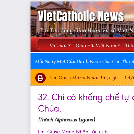
VietCatholic News
Tin Tức Công Giáo Hoàn Vũ và Việt 
Vatican
Giáo Hội Việt Nam
Thô
Mỗi Ngày Một Câu Danh Ngôn Của Các Thán
Lm. Giuse Maria Nhân Tài, csjb.
04/
32. Chỉ có khống chế tự 
Chúa.
(Thánh Alphonsus Liguori)
Lm. Giuse Maria Nhân Tài, csjb.