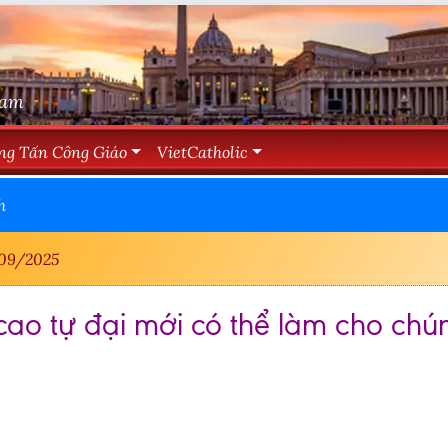
Nam
ng Tấn Công Giáo
VietCatholic
h
09/2025
cao tự đại mới có thể làm cho chún