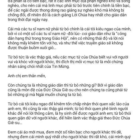
đa phần là có tiền bạc, rất ít các linh mục địa phận nghèo khó và sống
nghèo, cho nên cái mà linh mục phải từ bỏ trước tiên chính là tiền bạc,
để các ngài được thong dong rao giảng sự nghèo khó mà không bị
chống đối, dĩ nhiên đó là cách giảng Lời Chúa hay nhất cho giáo dân
trong thời đại ngày nay.
Cái mà các tu sĩ nam nữ phải từ bỏ chính là cái tôi kiêu ngạo của mình,
bởi vì có một số các tu sĩ nam nữ -đôi lúc- coi giáo dân như là “công
dân hạng thứ trong trong Giáo Hội”, nên có những thái độ và lời nói
không mấy khiêm tốn với họ, và như thế việc truyền giáo sẽ không
được thuận buồm xuôi gió…
Từ bỏ tức là vác thập giá, nếu các mục tử của Chúa biết vui với người
vui và khóc với người khóc, thì đích thị mỗi vị mục tử là mỗi chứng
nhân sáng chói nhất của Tin Mừng.
Anh chị em thân mến,
Còn chúng ta là những giáo dân thì từ bỏ những gì? Bởi vì giáo dân
cũng là môn đệ của Đức Chúa Giê-su cho nên chúng ta cũng phải từ
bỏ những gì mà Ngài muốn chúng ta từ bỏ.
Từ bỏ cái tôi kiêu ngạo để khiêm tốn chấp nhận thói quen xấc láo của
anh em, thì cũng là vác thập giá mình; từ bỏ thói quen phê bình người
khác để nói lời thông cảm, là hy sinh để được người anh em; từ bỏ thói
quen giận dữ với người khác, để hiền lành vác thập giá theo Đức Chúa
Giê-su…
Đem cái áo mới mua, đem một số tiền bạc cho người khác thì dễ,
nhưng đem cái mình quý nhất cho người khác thì rất khó, cái mình quý