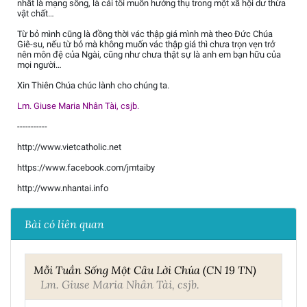
nhất là mạng sống, là cái tôi muốn hưởng thụ trong một xã hội dư thừa
vật chất…
Từ bỏ mình cũng là đồng thời vác thập giá mình mà theo Đức Chúa
Giê-su, nếu từ bỏ mà không muốn vác thập giá thì chưa trọn vẹn trở
nên môn đệ của Ngài, cũng như chưa thật sự là anh em bạn hữu của
mọi người…
Xin Thiên Chúa chúc lành cho chúng ta.
Lm. Giuse Maria Nhân Tài, csjb.
-----------
http://www.vietcatholic.net
https://www.facebook.com/jmtaiby
http://www.nhantai.info
Bài có liên quan
Mỗi Tuần Sống Một Câu Lời Chúa (CN 19 TN)
Lm. Giuse Maria Nhân Tài, csjb.