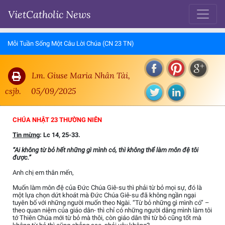
VietCatholic News
Mỗi Tuần Sống Một Câu Lời Chúa (CN 23 TN)
Lm. Giuse Maria Nhân Tài,
csjb.
05/09/2025
CHÚA NHẬT 23 THƯỜNG NIÊN
Tin mừng
: Lc 14, 25-33.
“Ai không từ bỏ hết những gì mình có, thì không thể làm môn đệ tôi
được.”
Anh chị em thân mến,
Muốn làm môn đệ của Đức Chúa Giê-su thì phải từ bỏ mọi sự, đó là
một lựa chọn dứt khoát mà Đức Chúa Giê-su đã không ngần ngại
tuyên bố với những người muốn theo Ngài. “Từ bỏ những gì mình có” –
theo quan niệm của giáo dân- thì chỉ có những người dâng mình làm tôi
tớ Thiên Chúa mới từ bỏ mà thôi, còn giáo dân thì từ bỏ cũng tốt mà