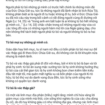
không từ bỏ thì cũng chẳng sao, phải vậy không?
Người phải từ bỏ những gì mình có trước hết chính là những môn đệ
của Đức Chúa Giê-su, tức là những người đã lãnh nhận bí tích Rửa Tội,
không phân biệt ai là người đi tu hoặc không đi tu, bởi vì Đức Chúa Giê-
su đã nói câu này trong bối cảnh có rất đông người cùng đi đường với
Ngài (Lc 14, 25) và “trong anh em bất luận là ai không từ bỏ hết những
gì mình có…” (Lc 14, 33) chắc chắn trong số những người này vừa có
các tông đồ vừa có những người hâm mộ lời của Ngài giảng dạy, cho
nên không thể tách biệt người phải từ bỏ và người không từ bỏ ra hai
bên.
Từ bỏ mọi sự những gì mình có.
Giáo dân hay linh mục, tu sĩ nam nữ đều có bổn phận từ bỏ mọi sự để
vác thập giá đi theo Đức Chúa Giê-su, đó không còn là lời khuyên nữa
nhưng là mệnh lệnh.
Từ bỏ và vác thập giá phải đi đôi với nhau, bởi vì khi từ bỏ là bạn và tôi
phải hy sinh: từ bỏ ăn sung mặc sướng tức là hy sinh không hưởng thụ;
từ bỏ của cải thế gian tức là hy sinh không bon chen kiếm tiền kiểu
đầu tắt mặt tối, mà quên mất nghĩa vụ và bổn phận của người Ki-tô
hữu; từ bỏ thú vui do danh vọng đưa đến, tức là hy sinh sống như
không có quyền lực danh vọng.
Tử bỏ là vác thập giá?
Có một vài linh mục địa phận (triều) nghĩ rằng: mình chỉ hứa vâng lời
giám mục của mình mà thôi, còn sống khó nghèo là của các cha dòng
(tu sĩ), do đó tuy không giàu có như những đại gia, nhưng các linh mục