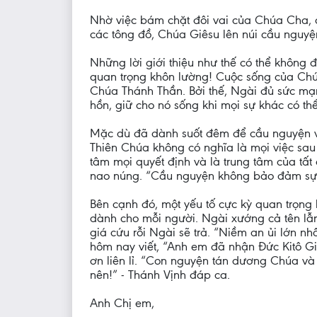
Nhờ việc bám chặt đôi vai của Chúa Cha, 
các tông đồ, Chúa Giêsu lên núi cầu nguy
Những lời giới thiệu như thế có thể không 
quan trọng khôn lường! Cuộc sống của Chúa 
Chúa Thánh Thần. Bởi thế, Ngài đủ sức mạn
hồn, giữ cho nó sống khi mọi sự khác có t
Mặc dù đã dành suốt đêm để cầu nguyện vớ
Thiên Chúa không có nghĩa là mọi việc sau 
tâm mọi quyết định và là trung tâm của tất
nao núng. “Cầu nguyện không bảo đảm sự 
Bên cạnh đó, một yếu tố cực kỳ quan trọng
dành cho mỗi người. Ngài xướng cả tên lẫ
giá cứu rỗi Ngài sẽ trả. “Niềm an ủi lớn nh
hôm nay viết, “Anh em đã nhận Đức Kitô Giê
ơn liên lỉ. “Con nguyện tán dương Chúa v
nên!” - Thánh Vịnh đáp ca.
Anh Chị em,