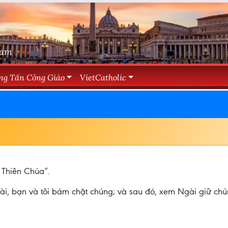
Nam
ng Tấn Công Giáo
VietCatholic
 Thiên Chúa”.
ài, bạn và tôi bám chặt chúng; và sau đó, xem Ngài giữ chú