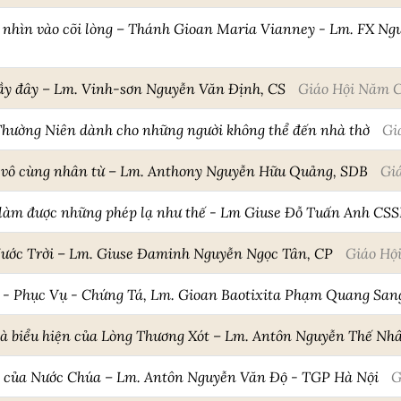
nhìn vào cõi lòng – Thánh Gioan Maria Vianney - Lm. FX Ng
ầy đây – Lm. Vinh-sơn Nguyễn Văn Định, CS
Giáo Hội Năm 
hường Niên dành cho những người không thể đến nhà thờ
Gi
 vô cùng nhân từ – Lm. Anthony Nguyễn Hữu Quảng, SDB
Gi
 làm được những phép lạ như thế - Lm Giuse Đỗ Tuấn Anh CS
Nước Trời – Lm. Giuse Đaminh Nguyễn Ngọc Tân, CP
Giáo Hộ
 - Phục Vụ - Chứng Tá, Lm. Gioan Baotixita Phạm Quang Sa
 là biểu hiện của Lòng Thương Xót – Lm. Antôn Nguyễn Thế Nh
h của Nước Chúa – Lm. Antôn Nguyễn Văn Độ - TGP Hà Nội
G