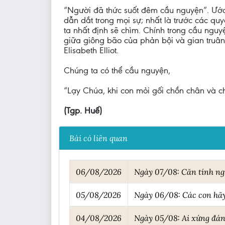
“Người đã thức suốt đêm cầu nguyện”. Ước
dẫn dắt trong mọi sự; nhất là trước các qu
ta nhất định sẽ chìm. Chính trong cầu nguy
giữa giông bão của phản bội và gian truân
Elisabeth Elliot.
Chúng ta có thể cầu nguyện,
“Lạy Chúa, khi con mỏi gối chồn chân và ch
(Tgp. Huế)
Bài có liên quan
06/08/2026
Ngày 07/08: Căn tính n
05/08/2026
Ngày 06/08: Các con hã
04/08/2026
Ngày 05/08: Ai xứng đán