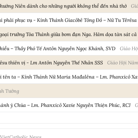
hường Niên dành cho những người không thể đến nhà thờ
Gi
thì phải phục vụ - Kính Thánh Giacôbê Tông Đồ – Nữ Tu Têrêsa
Ngoại trưởng Tòa Thánh giữa bom đạn Nga. Hăm dọa tàn sát cả
 hiểu – Thầy Phó Tế Antôn Nguyễn Ngọc Khánh, SVD
Giáo H
êsu thiên vị - Lm Antôn Nguyễn Thế Nhân SSS
Giáo Hội Nă
i tên ta – Kính Thánh Nữ Maria Mađalêna – Lm. Phanxicô Xav
nh Tường
hánh ý Chúa – Lm. Phanxicô Xavie Nguyễn Thiện Phúc, RCJ
G
 VietCatholic News