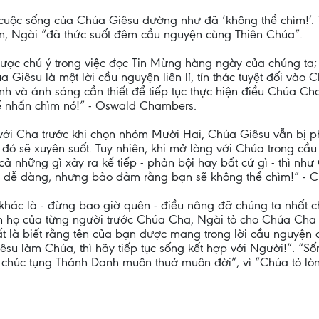
cuộc sống của Chúa Giêsu dường như đã ‘không thể chìm!’. T
ện, Ngài “đã thức suốt đêm cầu nguyện cùng Thiên Chúa”.
được chú ý trong việc đọc Tin Mừng hàng ngày của chúng ta; t
Giêsu là một lời cầu nguyện liên lỉ, tín thác tuyệt đối vào 
h và ánh sáng cần thiết để tiếp tục thực hiện điều Chúa Ch
hể nhấn chìm nó!” - Oswald Chambers.
i Cha trước khi chọn nhóm Mười Hai, Chúa Giêsu vẫn bị ph
đó sẽ xuyên suốt. Tuy nhiên, khi mở lòng với Chúa trong cầu
 cả những gì xảy ra kế tiếp - phản bội hay bất cứ gì - thì n
dễ dàng, nhưng bảo đảm rằng bạn sẽ không thể chìm!” - C
 khác là - đừng bao giờ quên - điều nâng đỡ chúng ta nhất 
n họ của từng người trước Chúa Cha, Ngài tỏ cho Chúa Cha 
ất là biết rằng tên của bạn được mang trong lời cầu nguyện củ
su làm Chúa, thì hãy tiếp tục sống kết hợp với Người!”. “S
à chúc tụng Thánh Danh muôn thuở muôn đời”, vì “Chúa tỏ l