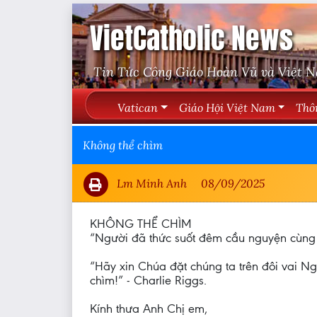
VietCatholic News
Tin Tức Công Giáo Hoàn Vũ và Việt 
Vatican
Giáo Hội Việt Nam
Thô
Không thể chìm
Lm Minh Anh
08/09/2025
KHÔNG THỂ CHÌM
“Người đã thức suốt đêm cầu nguyện cùng
“Hãy xin Chúa đặt chúng ta trên đôi vai Ng
chìm!” - Charlie Riggs.
Kính thưa Anh Chị em,