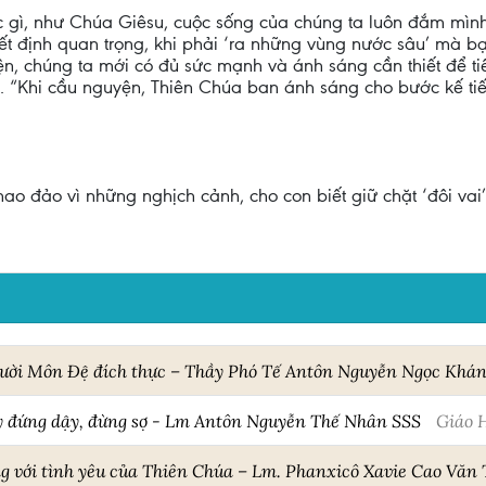
 gì, như Chúa Giêsu, cuộc sống của chúng ta luôn đắm mình
yết định quan trọng, khi phải ‘ra những vùng nước sâu’ mà b
ện, chúng ta mới có đủ sức mạnh và ánh sáng cần thiết để ti
. “Khi cầu nguyện, Thiên Chúa ban ánh sáng cho bước kế ti
ao đảo vì những nghịch cảnh, cho con biết giữ chặt ‘đôi vai
gười Môn Đệ đích thực – Thầy Phó Tế Antôn Nguyễn Ngọc Khá
y đứng dậy, đừng sợ - Lm Antôn Nguyễn Thế Nhân SSS
Giáo 
g với tình yêu của Thiên Chúa – Lm. Phanxicô Xavie Cao Văn 