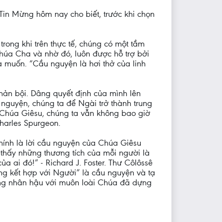
in Mừng hôm nay cho biết, trước khi chọn
rong khi trên thực tế, chúng có một tầm
Chúa Cha và nhờ đó, luôn được hỗ trợ bởi
a muốn. “Cầu nguyện là hơi thở của linh
ản bội. Dâng quyết định của mình lên
 nguyện, chúng ta để Ngài trở thành trung
hư Chúa Giêsu, chúng ta vẫn không bao giờ
harles Spurgeon.
chính là lời cầu nguyện của Chúa Giêsu
thấy những thương tích của mỗi người là
a ai đó!” - Richard J. Foster. Thư Côlôssê
ống kết hợp với Người” là cầu nguyện và tạ
òng nhân hậu với muôn loài Chúa đã dựng