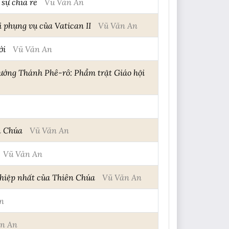
sự chia rẽ
Vũ Văn An
i phụng vụ của Vatican II
Vũ Văn An
ới
Vũ Văn An
rướng Thánh Phê-rô: Phẩm trật Giáo hội
n Chúa
Vũ Văn An
Vũ Văn An
 hiệp nhất của Thiên Chúa
Vũ Văn An
n
n An