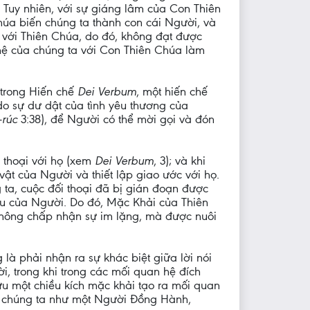
. Tuy nhiên, với sự giáng lâm của Con Thiên
húa biến chúng ta thành con cái Người, và
 với Thiên Chúa, do đó, không đạt được
hệ của chúng ta với Con Thiên Chúa làm
 trong Hiến chế
Dei Verbum
, một hiến chế
, do sự dư dật của tình yêu thương của
-rúc
3:38), để Người có thể mời gọi và đón
 thoại với họ (xem
Dei Verbum
, 3); và khi
vật của Người và thiết lập giao ước với họ.
 ta, cuộc đối thoại đã bị gián đoạn được
yêu của Người. Do đó, Mặc Khải của Thiên
 không chấp nhận sự im lặng, mà được nuôi
là phải nhận ra sự khác biệt giữa lời nói
i, trong khi trong các mối quan hệ đích
ở hữu một chiều kích mặc khải tạo ra mối quan
ho chúng ta như một Người Đồng Hành,