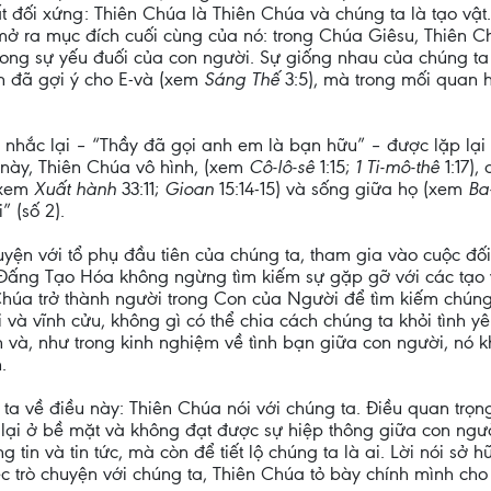
t đối xứng: Thiên Chúa là Thiên Chúa và chúng ta là tạo vật
ở ra mục đích cuối cùng của nó: trong Chúa Giêsu, Thiên C
trong sự yếu đuối của con người. Sự giống nhau của chúng ta
ắn đã gợi ý cho E-và (xem
Sáng Thế
3:5), mà trong mối quan 
nhắc lại – “Thầy đã gọi anh em là bạn hữu” – được lặp lại
này, Thiên Chúa vô hình, (xem
Cô-lô-sê
1:15;
1 Ti-mô-thê
1:17)
(xem
Xuất hành
33:11;
Gioan
15:14-15) và sống giữa họ (xem
Ba
 (số 2).
yện với tổ phụ đầu tiên của chúng ta, tham gia vào cuộc đối
i, Đấng Tạo Hóa không ngừng tìm kiếm sự gặp gỡ với các tạo 
 Chúa trở thành người trong Con của Người để tìm kiếm chúng
và vĩnh cửu, không gì có thể chia cách chúng ta khỏi tình 
 và, như trong kinh nghiệm về tình bạn giữa con người, nó
.
 về điều này: Thiên Chúa nói với chúng ta. Điều quan trọng 
lại ở bề mặt và không đạt được sự hiệp thông giữa con ngườ
ng tin và tin tức, mà còn để tiết lộ chúng ta là ai. Lời nói s
ệc trò chuyện với chúng ta, Thiên Chúa tỏ bày chính mình c