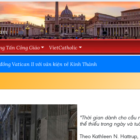
Nam
ng Tấn Công Giáo
VietCatholic
đồng Vatican II với văn kiện về Kinh Thánh
"Thời gian dành cho cầu n
thể thiếu trong ngày và tu
Theo Kathleen N. Hattrup,