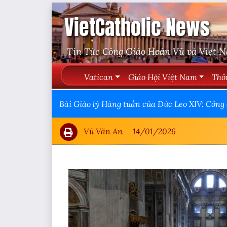
VietCatholic News
Tin Tức Công Giáo Hoàn Vũ và Việt 
Vatican
Giáo Hội Việt Nam
Thô
Bài Giáo lý Hàng tuần của Đức Leo XIV: Công 
Vũ Văn An
14/01/2026