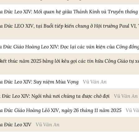
ủa Đức Leo XIV: Mối quan hệ giữa Thánh Kinh và Truyền thống
a Đức LEO XIV, tại Buổi tiếp kiến chung ở Hội trường Paul VI,
a Đức Giáo Hoàng Leo XIV: Đọc lại các văn kiện của Công đồng 
ết thúc năm 2025 bằng lời kêu gọi các tín hữu Công Giáo tự 
ủa Đức Leo XIV: Suy niệm Mùa Vọng
Vũ Văn An
a Đức Leo XIV: Ngôi nhà nơi chúng ta được chờ đợi
Vũ Văn An
ủa Đức Giáo Hoàng Lêô XIV, ngày 26 tháng 11 năm 2025
Vũ Vă
ủa Đức Leo XIV
Vũ Văn An