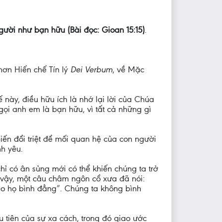
người như bạn hữu (Bài đọc: Gioan 15:15)
.
hơn Hiến chế Tín lý
Dei Verbum
, về Mặc
này, điều hữu ích là nhớ lại lời của Chúa
gọi anh em là bạn hữu, vì tất cả những gì
iến đổi triệt để mối quan hệ của con người
nh yêu.
ỉ có ân sủng mới có thể khiến chúng ta trở
t vậy, một câu châm ngôn cổ xưa đã nói:
ho họ bình đẳng”. Chúng ta không bình
u tiên của sự xa cách, trong đó giao ước