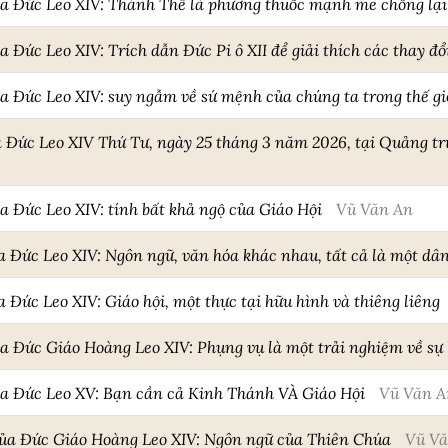
ủa Đức Leo XIV: Thánh Thể là phương thuốc mạnh mẽ chống lại 
 Đức Leo XIV: Trích dẫn Đức Pi ô XII để giải thích các thay đổ
a Đức Leo XIV: suy ngẫm về sứ mệnh của chúng ta trong thế gi
a Đức Leo XIV Thứ Tư, ngày 25 tháng 3 năm 2026, tại Quảng t
a Đức Leo XIV: tính bất khả ngộ của Giáo Hội
Vũ Văn An
a Đức Leo XIV: Ngôn ngữ, văn hóa khác nhau, tất cả là một dâ
 Đức Leo XIV: Giáo hội, một thực tại hữu hình và thiêng liêng
ủa Đức Giáo Hoàng Leo XIV: Phụng vụ là một trải nghiệm về sự
ủa Đức Leo XV: Bạn cần cả Kinh Thánh VÀ Giáo Hội
Vũ Văn A
ủa Đức Giáo Hoàng Leo XIV: Ngôn ngữ của Thiên Chúa
Vũ Vă