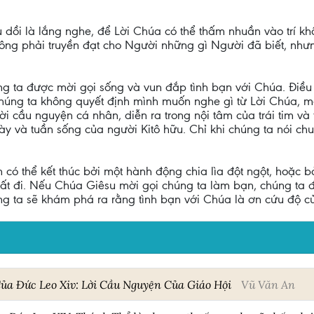
 dồi là lắng nghe, để Lời Chúa có thể thấm nhuần vào trí khô
ông phải truyền đạt cho Người những gì Người đã biết, nhưn
ng ta được mời gọi sống và vun đắp tình bạn với Chúa. Điều 
húng ta không quyết định mình muốn nghe gì từ Lời Chúa, m
lời cầu nguyện cá nhân, diễn ra trong nội tâm của trái tim và
gày và tuần sống của người Kitô hữu. Chỉ khi chúng ta nói ch
 có thể kết thúc bởi một hành động chia lìa đột ngột, hoặc 
ất đi. Nếu Chúa Giêsu mời gọi chúng ta làm bạn, chúng ta 
g ta sẽ khám phá ra rằng tình bạn với Chúa là ơn cứu độ c
ủa Đức Leo Xiv: Lời Cầu Nguyện Của Giáo Hội
Vũ Văn An