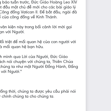
ng báo tuần trước, Đức Giáo Hoàng Leo XIV
t đầu một chủ đề mới cho các bài giáo lý
Công đồng Vatican II. Để bắt đầu, ngài đã
hế của công đồng về Kinh Thánh.
ăn kiện này trong bối cảnh lời mời gọi
ạn với Người.
ổi triệt để mối quan hệ của con người với
 là mối quan hệ bạn hữu.
h mình qua Lời của Người, Đức Giáo
ách nói chuyện với chúng ta, Thiên Chúa
 chúng ta như một Người Đồng Hành, Đấng
 với Người."
 đồng thời, chúng ta được yêu cầu phải nói
 chính chúng ta cho chúng ta.