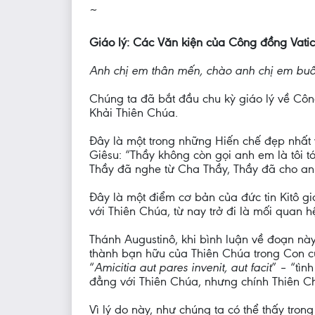
~
Giáo lý: Các Văn kiện của Công đồng Vatica
Anh chị em thân mến, chào anh chị em buổ
Chúng ta đã bắt đầu chu kỳ giáo lý về Côn
Khải Thiên Chúa.
Đây là một trong những Hiến chế đẹp nhất v
Giêsu: “Thầy không còn gọi anh em là tôi tớ
Thầy đã nghe từ Cha Thầy, Thầy đã cho anh
Đây là một điểm cơ bản của đức tin Kitô g
với Thiên Chúa, từ nay trở đi là mối quan h
Thánh Augustinô, khi bình luận về đoạn này
thành bạn hữu của Thiên Chúa trong Con c
“
Amicitia aut pares invenit, aut facit
” – “tì
đẳng với Thiên Chúa, nhưng chính Thiên C
Vì lý do này, như chúng ta có thể thấy tro