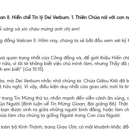
n II. Hiến chế Tín lý Dei Verbum. 1. Thiên Chúa nói với con 
i sáng và xin chào mừng anh chị em!
g đồng Vatican II. Hôm nay, chúng ta sẽ bắt đầu xem xét kỹ 
à quan trọng nhất của Công đồng và, để giới thiệu Hiến chế 
 nữa, vì tôi tớ không biết việc chủ mình làm; nhưng Thầy đã 
 em biết” (
Ga
15:15).
iáo, mà
Dei Verbum
nhắc nhở chúng ta: Chúa Giêsu Kitô đã b
ệ hữu nghị. Vì vậy, điều kiện duy nhất của giao ước mới là tì
 trong Tin Mừng thứ tư, nhấn mạnh đến viễn cảnh ân sủng, ch
ủa Người (
Bình luận về Tin Mừng Gioan, Bài giảng
86). Thậ
nh bạn được sinh ra giữa những người bình đẳng, hoặc làm c
húa làm cho chúng ta giống Người trong Con của Người.
ng toàn bộ Kinh Thánh, trong Giao Ước có một khoảnh khắc đầ