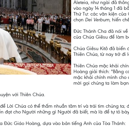
Aleteia, như ngài đã thô
vào ngày 14 tháng 1 đã bắ
Thứ Tư: các văn kiện của 
chọn
Dei Verbum
, hiến c
Đức Thánh Cha đã nói về v
của Chúa Giêsu để làm b
Chúa Giêsu Kitô đã biến đ
Thiên Chúa, từ nay trở đi
Thiên Chúa mặc khải chín
Hoàng giải thích: "Bằng c
mặc khải chính mình cho
mời gọi chúng ta làm bạn
huyện với Thiên Chúa.
 để Lời Chúa có thể thấm nhuần tâm trí và trái tim chúng ta;
ền đạt cho Người những gì Người đã biết, mà là để tự tỏ bày
của Đức Giáo Hoàng, dựa vào bản tiếng Anh của Tòa Thánh: