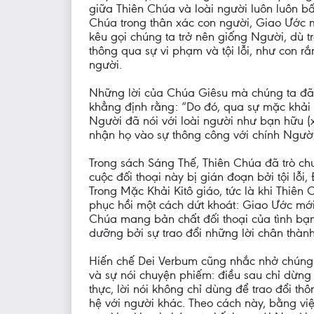
giữa Thiên Chúa và loài người luôn luôn bấ
Chúa trong thân xác con người, Giao Ước m
kêu gọi chúng ta trở nên giống Người, dù 
thông qua sự vi phạm và tội lỗi, như con r
người.
Những lời của Chúa Giêsu mà chúng ta đã 
khẳng định rằng: “Do đó, qua sự mặc khải 
Người đã nói với loài người như bạn hữu 
nhận họ vào sự thông công với chính Người”
Trong sách Sáng Thế, Thiên Chúa đã trò chu
cuộc đối thoại này bị gián đoạn bởi tội lỗ
Trong Mặc Khải Kitô giáo, tức là khi Thiên
phục hồi một cách dứt khoát: Giao Ước mới 
Chúa mang bản chất đối thoại của tình bạn
dưỡng bởi sự trao đổi những lời chân thành
Hiến chế Dei Verbum cũng nhắc nhở chúng ta
và sự nói chuyện phiếm: điều sau chỉ dừng 
thực, lời nói không chỉ dùng để trao đổi thô
hệ với người khác. Theo cách này, bằng vi