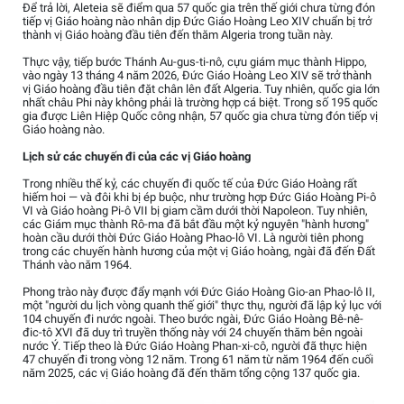
Để trả lời, Aleteia sẽ điểm qua 57 quốc gia trên thế giới chưa từng đón
tiếp vị Giáo hoàng nào nhân dịp Đức Giáo Hoàng Leo XIV chuẩn bị trở
thành vị Giáo hoàng đầu tiên đến thăm Algeria trong tuần này.
Thực vậy, tiếp bước Thánh Au-gus-ti-nô, cựu giám mục thành Hippo,
vào ngày 13 tháng 4 năm 2026, Đức Giáo Hoàng Leo XIV sẽ trở thành
vị Giáo hoàng đầu tiên đặt chân lên đất Algeria. Tuy nhiên, quốc gia lớn
nhất châu Phi này không phải là trường hợp cá biệt. Trong số 195 quốc
gia được Liên Hiệp Quốc công nhận, 57 quốc gia chưa từng đón tiếp vị
Giáo hoàng nào.
Lịch sử các chuyến đi của các vị Giáo hoàng
Trong nhiều thế kỷ, các chuyến đi quốc tế của Đức Giáo Hoàng rất
hiếm hoi — và đôi khi bị ép buộc, như trường hợp Đức Giáo Hoàng Pi-ô
VI và Giáo hoàng Pi-ô VII bị giam cầm dưới thời Napoleon. Tuy nhiên,
các Giám mục thành Rô-ma đã bắt đầu một kỷ nguyên "hành hương"
hoàn cầu dưới thời Đức Giáo Hoàng Phao-lô VI. Là người tiên phong
trong các chuyến hành hương của một vị Giáo hoàng, ngài đã đến Đất
Thánh vào năm 1964.
Phong trào này được đẩy mạnh với Đức Giáo Hoàng Gio-an Phao-lô II,
một "người du lịch vòng quanh thế giới" thực thụ, người đã lập kỷ lục với
104 chuyến đi nước ngoài. Theo bước ngài, Đức Giáo Hoàng Bê-nê-
đic-tô XVI đã duy trì truyền thống này với 24 chuyến thăm bên ngoài
nước Ý. Tiếp theo là Đức Giáo Hoàng Phan-xi-cô, người đã thực hiện
47 chuyến đi trong vòng 12 năm. Trong 61 năm từ năm 1964 đến cuối
năm 2025, các vị Giáo hoàng đã đến thăm tổng cộng 137 quốc gia.