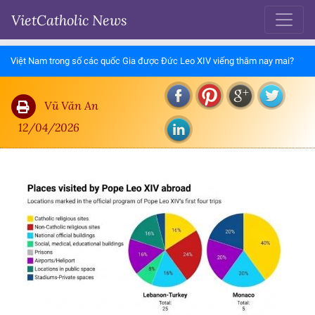
VietCatholic News
Việt Nam trong số các quốc Gia được Đức Leo XIV viếng thăm nay mai?
Vũ Văn An
12/04/2026