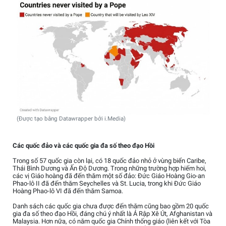
(Được tạo bằng Datawrapper bởi i.Media)
Các quốc đảo và các quốc gia đa số theo đạo Hồi
Trong số 57 quốc gia còn lại, có 18 quốc đảo nhỏ ở vùng biển Caribe,
Thái Bình Dương và Ấn Độ Dương. Trong những trường hợp hiếm hoi,
các vị Giáo hoàng đã đến thăm một số đảo: Đức Giáo Hoàng Gio-an
Phao-lô II đã đến thăm Seychelles và St. Lucia, trong khi Đức Giáo
Hoàng Phao-lô VI đã đến thăm Samoa.
Danh sách các quốc gia chưa được đến thăm cũng bao gồm 20 quốc
gia đa số theo đạo Hồi, đáng chú ý nhất là Ả Rập Xê Út, Afghanistan và
Malaysia. Hơn nữa, có năm quốc gia Chính thống giáo (liên kết với Tòa