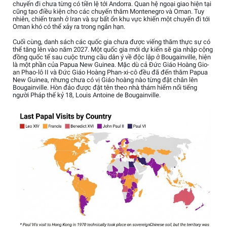
chuyến đi chưa từng có tiền lệ tới Andorra. Quan hệ ngoại giao hiện tại
cũng tạo điều kiện cho các chuyến thăm Montenegro và Oman. Tuy
nhiên, chiến tranh ở Iran và sự bất ổn khu vực khiến một chuyến đi tới
Oman khó có thể xảy ra trong ngắn hạn.
Cuối cùng, danh sách các quốc gia chưa được viếng thăm thực sự có
thể tăng lên vào năm 2027. Một quốc gia mới dự kiến sẽ gia nhập cộng
đồng quốc tế sau cuộc trưng cầu dân ý về độc lập ở Bougainville, hiện
là một phần của Papua New Guinea. Mặc dù cả Đức Giáo Hoàng Gio-
an Phao-lô II và Đức Giáo Hoàng Phan-xi-cô đều đã đến thăm Papua
New Guinea, nhưng chưa có vị Giáo hoàng nào từng đặt chân lên
Bougainville. Hòn đảo được đặt tên theo nhà thám hiểm nổi tiếng
người Pháp thế kỷ 18, Louis Antoine de Bougainville.