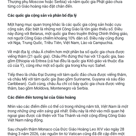
Thượng phụ Moscow hoặc Serbia) và năm quốc gia Phật giáo chưa
từng có Giáo hoàng nào đặt chân đến.
Các quốc gia cộng sản và phân bố địa lý
Một hạng mục quan trọng khác là các quốc gia cộng sản hoặc cựu
cộng sản, đặc biệt là những nơi Công Giáo là tôn giáo thiểu số. Điều
này đúng với Belarus, một quốc gia theo truyền thống Chính thống giáo,
nơi người Công Giáo chiếm khoảng 10% dân số. Điều này cũng đúng
với Nga, Trung Quốc, Triều Tiên, Việt Nam, Lào và Campuchia.
Về mặt địa lý, châu Á chiếm hơn một phần ba số quốc gia chưa được
viếng thăm (21 quốc gia). Châu Phi đứng thứ hai với 13 quốc gia, bao
gồm Ethiopia và Eritrea (cả hai đều là quốc gia Kitô giáo và thuộc địa
cũ của Ý), cũng như một số quốc gia trong khu vực Sahel.
Tiếp theo là châu Đại Dương với tám quốc đảo chưa được viếng thăm,
và châu Mỹ với tám quốc gia (bao gồm Suriname, Guyana và sáu đảo
Caribbean). Cuối cùng, châu Âu chỉ có bảy quốc gia chưa được viếng
thăm, bao gồm Moldova, Montenegro và Serbia.
Các điểm đến tương lai của Giáo hoàng
Nhìn vào các điểm đến có thể có trong những năm tới,
Việt Nam là một
trong những ứng viên sáng giá nhất
. Điều này là nhờ vào mối quan hệ
ngoại giao được cải thiện với Tòa Thánh và một cộng đồng Công Giáo
Việt Nam năng động.
Sau chuyến thăm Monaco của Đức Giáo Hoàng Leo XIV vào ngày 28
tháng 3 năm 2026, các nguồn tin từ Vatican cũng đã đề cập đến một