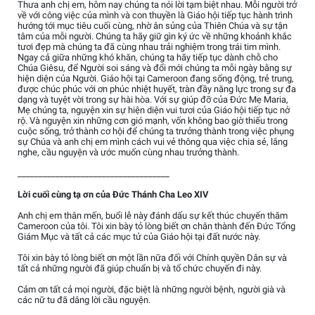
Thưa anh chị em, hôm nay chúng ta nói lời tạm biệt nhau. Mỗi người trở
về với công việc của mình và con thuyền là Giáo hội tiếp tục hành trình
hướng tới mục tiêu cuối cùng, nhờ ân sủng của Thiên Chúa và sự tận
tâm của mỗi người. Chúng ta hãy giữ gìn ký ức về những khoảnh khắc
tươi đẹp mà chúng ta đã cùng nhau trải nghiệm trong trái tim mình.
Ngay cả giữa những khó khăn, chúng ta hãy tiếp tục dành chỗ cho
Chúa Giêsu, để Người soi sáng và đổi mới chúng ta mỗi ngày bằng sự
hiện diện của Người. Giáo hội tại Cameroon đang sống động, trẻ trung,
được chúc phúc với ơn phúc nhiệt huyết, tràn đầy năng lực trong sự đa
dạng và tuyệt vời trong sự hài hòa. Với sự giúp đỡ của Đức Mẹ Maria,
Mẹ chúng ta, nguyện xin sự hiện diện vui tươi của Giáo hội tiếp tục nở
rộ. Và nguyện xin những cơn gió mạnh, vốn không bao giờ thiếu trong
cuộc sống, trở thành cơ hội để chúng ta trưởng thành trong việc phụng
sự Chúa và anh chị em mình cách vui vẻ thông qua việc chia sẻ, lắng
nghe, cầu nguyện và ước muốn cùng nhau trưởng thành.
____________________________________
Lời cuối cùng tạ ơn của Đức Thánh Cha Leo XIV
Anh chị em thân mến, buổi lễ này đánh dấu sự kết thúc chuyến thăm
Cameroon của tôi. Tôi xin bày tỏ lòng biết ơn chân thành đến Đức Tổng
Giám Mục và tất cả các mục tử của Giáo hội tại đất nước này.
Tôi xin bày tỏ lòng biết ơn một lần nữa đối với Chính quyền Dân sự và
tất cả những người đã giúp chuẩn bị và tổ chức chuyến đi này.
Cảm ơn tất cả mọi người, đặc biệt là những người bệnh, người già và
các nữ tu đã dâng lời cầu nguyện.