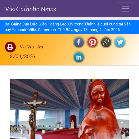
VietCatholic News
Bài Giảng Của Đức Giáo Hoàng Leo XIV trong Thánh lễ cuối cùng tại Sân
bay Yaoundé-Ville, Cameroon, Thứ Bảy, ngày 18 tháng 4 năm 2026
Vũ Văn An
18/04/2026