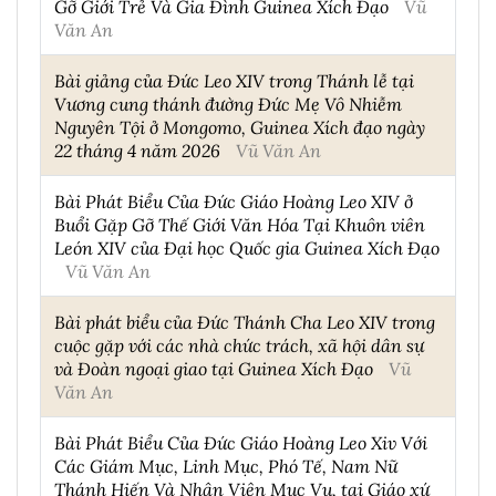
Gỡ Giới Trẻ Và Gia Đình Guinea Xích Đạo
Vũ
Văn An
Bài giảng của Đức Leo XIV trong Thánh lễ tại
Vương cung thánh đường Đức Mẹ Vô Nhiễm
Nguyên Tội ở Mongomo, Guinea Xích đạo ngày
22 tháng 4 năm 2026
Vũ Văn An
Bài Phát Biểu Của Đức Giáo Hoàng Leo XIV ở
Buổi Gặp Gỡ Thế Giới Văn Hóa Tại Khuôn viên
León XIV của Đại học Quốc gia Guinea Xích Đạo
Vũ Văn An
Bài phát biểu của Đức Thánh Cha Leo XIV trong
cuộc gặp với các nhà chức trách, xã hội dân sự
và Đoàn ngoại giao tại Guinea Xích Đạo
Vũ
Văn An
Bài Phát Biểu Của Đức Giáo Hoàng Leo Xiv Với
Các Giám Mục, Linh Mục, Phó Tế, Nam Nữ
Thánh Hiến Và Nhân Viên Mục Vụ, tại Giáo xứ