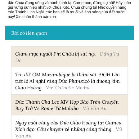
dân Chúa đang sống và hành trình tại Cameroon, đừng sợ hãi! Hãy luôn
giữ vững sự hiệp nhất với Chúa Kitô, Chúa chúng ta! Nhờ quyền năng
của Thánh Linh Ngài, các bạn sẽ là muối và ánh sáng của đất nước
này! Xin chân thành cảm ơn.
Bài có liên quan
Giám mục người Phi Châu bị sát hại
Đặng Tự
Do
Tin dữ: GM Mozambique bị thảm sát. ĐGH Lêo
tiết lộ AI nghĩ rằng Đức Phanxicô là đương kim
Giáo Hoàng
VietCatholic Media
Đức Thánh Cha Leo XIV Họp Báo Trên Chuyến
Bay Trở Về Rome Từ Malabo
Vũ Văn An
Ngày cuối cùng của Đức Giáo Hoàng tại Guinea
Xích đạo: Câu chuyện về những căng thẳng
Vũ
Văn An