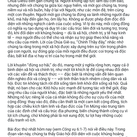
Chúa Giêsu đến gần chúng ta. Người không lập tức làm dịu cơn bão,
nhưng đến với chúng ta giữa lúc nguy hiểm, và mời gọi chúng ta, trong
niềm vui và nỗi buồn, hãy ở lại với Người, như các môn đệ, trên cùng
một con thuyền. Người mời gọi chúng ta đừng xa lánh những người đau
khổ, mà hãy đến gần họ, ôm lấy họ. Không ai được phép đơn độc đối
diện với những nghịch cảnh của cuộc sống. Vì lý do này, mỗi cộng đồng
có nghĩa vụ tạo dựng và duy trì các cấu trúc liên đới và tương trợ, trong
đó, khi đối diện với khủng hoảng – dù là xã hội, chính trị, y tế hay kinh
tế – mọi người đều có thể cho và nhận sự trợ giúp theo khả năng và
nhu cầu của mình. Lời của Chúa Giê-su, “Chính Thầy đây,” nhắc nhở
chúng ta rằng trong một xã hội được xây dựng trên sự tôn trọng phẩm
giá con người, sự đóng góp của mỗi người đều được coi trọng và độc
đáo, bất kể địa vị hay vị trí của họ trong mắt thế giới.
Lời khuyên “đừng sợ hãi,” do đó, mang một ý nghĩa rộng hơn, ngay cả ở
bình diện xã hội và chính trị, như một lời khích lệ để cùng nhau đối diện
với các vấn đề và thách thức –– đặc biệt là những vấn đề liên quan
đến nghèo đói và công lý –– với tinh thần trách nhiệm công dân và xã
hội. Đức tin không tách rời đời sống tâm linh khỏi đời sống xã hội. Quả
thật, nó ban cho các Kitô hữu sức mạnh để tương tác với thế giới, đáp
ứng nhu cầu của người khác, đặc biệt là những người yếu thế nhất.
Những nỗ lực riêng lẻ của cá nhân không đủ cho sự cứu rỗi của một
cộng đồng: thay vào đó, điều cần thiết là một cam kết cộng đồng, tích
hợp các chiều kích tâm linh và đạo đức của Tin Mừng vào trung tâm
của các định chế và cấu trúc địa phương, biến chúng thành công cụ vì
lợi ích chung, chứ không phải là nơi xung đột, tư lợi hay những cuộc
đấu tranh vô ích.
Bài đọc thứ nhất hôm nay (xem
Công vụ
6:1-7) nói về điều này. Trong
đoạn văn này, chúng ta thấy Giáo hội đối diện với cuộc khủng hoảng