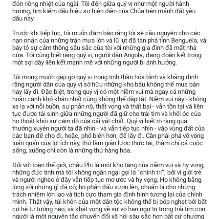
đón nồng nhiệt của ngài. Tôi đến giữa quý vị như một người hành
hương, tìm kiếm dấu hiệu sự hiện diện của Chúa trên mảnh đất yêu
dấu này.
Trước khi tiếp tục, tôi muốn đảm bảo rằng tôi sẽ cầu nguyện cho các
nạn nhân của những trận mưa lớn và lũ lụt đã tàn phá tỉnh Benguela, và
bày tỏ sự cảm thông sâu sắc của tôi với những gia đình đã mất nhà
cửa. Tôi cũng biết rằng quý vị, người dân Angola, đang đoàn kết trong
một sợi dây liên kết mạnh mẽ với những người bị ảnh hưởng.
Tôi mong muốn gặp gỡ quý vị trong tinh thần hòa bình và khẳng định
rằng người dân của quý vị sở hữu những kho báu không thể mua bán
hay lấy đi. Đặc biệt, trong quý vị có một niềm vui mà ngay cả những
hoàn cảnh khó khăn nhất cũng không thể dập tắt. Niềm vui này - không
xa lạ với nỗi buồn, sự phẫn nộ, thất vọng và thất bại - vẫn tồn tại và liên
tục được tái sinh giữa những người đã giữ cho trái tim và khối óc của
họ thoát khỏi sự cám dỗ của cải vật chất. Quý vị biết rõ rằng quá
thường xuyên người ta đã nhìn - và vẫn tiếp tục nhìn - vào vùng đất của
các bạn để cho đi, hoặc, phổ biến hơn, để lấy đi. Cần phải phá vỡ vòng
luẩn quẩn của lợi ích này, thứ làm giản lược thực tại, thậm chí cả cuộc
sống, xuống chỉ còn là những thứ hàng hóa.
Đối với toàn thế giới, châu Phi là một kho tàng của niềm vui và hy vọng,
những đức tính mà tôi không ngần ngại gọi là “chính trị”, bởi vì giới trẻ
và người nghèo ở đây vẫn tiếp tục mơ ước và hy vọng. Họ không bằng
lòng với những gì đã có; họ phấn đấu vươn lên, chuẩn bị cho những
trách nhiệm lớn lao và tích cực tham gia định hình tương lai của chính
mình. Thật vậy, túi khôn của một dân tộc không thể bị bóp nghẹt bởi bất
cứ hệ tư tưởng nào, và khát vọng về sự vô hạn ngự trị trong trái tim con
người là một nguyên tắc chuyển đổi xã hội sâu sắc hơn bất cứ chương