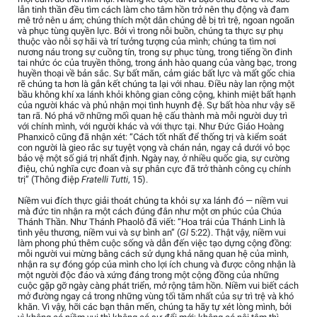
lẫn tinh thần đều tìm cách làm cho tâm hồn trở nên thụ động và đam
mê trở nên u ám; chúng thích một dân chúng dễ bị trì trệ, ngoan ngoãn
và phục tùng quyền lực. Bởi vì trong nỗi buồn, chúng ta thực sự phụ
thuộc vào nỗi sợ hãi và trí tưởng tượng của mình; chúng ta tìm nơi
nương náu trong sự cuồng tín, trong sự phục tùng, trong tiếng ồn đinh
tai nhức óc của truyền thông, trong ánh hào quang của vàng bạc, trong
huyền thoại về bản sắc. Sự bất mãn, cảm giác bất lực và mất gốc chia
rẽ chúng ta hơn là gắn kết chúng ta lại với nhau. Điều này lan rộng một
bầu không khí xa lánh khỏi không gian công cộng, khinh miệt bất hạnh
của người khác và phủ nhận mọi tình huynh đệ. Sự bất hòa như vậy sẽ
tan rã. Nó phá vỡ những mối quan hệ cấu thành mà mỗi người duy trì
với chính mình, với người khác và với thực tại. Như Đức Giáo Hoàng
Phanxicô cũng đã nhận xét: “Cách tốt nhất để thống trị và kiểm soát
con người là gieo rắc sự tuyệt vọng và chán nản, ngay cả dưới vỏ bọc
bảo vệ một số giá trị nhất định. Ngày nay, ở nhiều quốc gia, sự cường
điệu, chủ nghĩa cực đoan và sự phân cực đã trở thành công cụ chính
trị” (Thông điệp
Fratelli Tutti
, 15).
Niềm vui đích thực giải thoát chúng ta khỏi sự xa lánh đó — niềm vui
mà đức tin nhận ra một cách đúng đắn như một ơn phúc của Chúa
Thánh Thần. Như Thánh Phaolô đã viết: “Hoa trái của Thánh Linh là
tình yêu thương, niềm vui và sự bình an” (
Gl
5:22). Thật vậy, niềm vui
làm phong phú thêm cuộc sống và dẫn đến việc tạo dựng cộng đồng:
mỗi người vui mừng bằng cách sử dụng khả năng quan hệ của mình,
nhận ra sự đóng góp của mình cho lợi ích chung và được công nhận là
một người độc đáo và xứng đáng trong một cộng đồng của những
cuộc gặp gỡ ngày càng phát triển, mở rộng tâm hồn. Niềm vui biết cách
mở đường ngay cả trong những vùng tối tăm nhất của sự trì trệ và khó
khăn. Vì vậy, hỡi các bạn thân mến, chúng ta hãy tự xét lòng mình, bởi