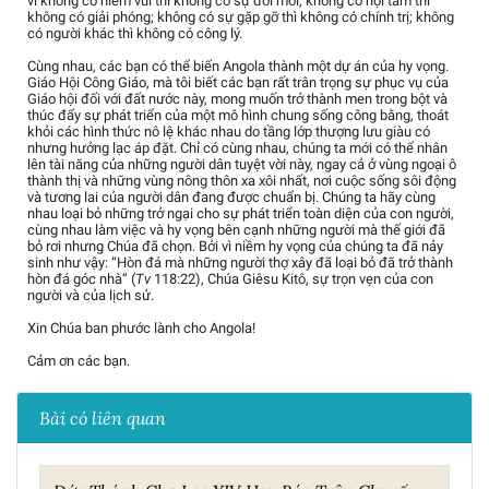
vì không có niềm vui thì không có sự đổi mới; không có nội tâm thì
không có giải phóng; không có sự gặp gỡ thì không có chính trị; không
có người khác thì không có công lý.
Cùng nhau, các bạn có thể biến Angola thành một dự án của hy vọng.
Giáo Hội Công Giáo, mà tôi biết các bạn rất trân trọng sự phục vụ của
Giáo hội đối với đất nước này, mong muốn trở thành men trong bột và
thúc đẩy sự phát triển của một mô hình chung sống công bằng, thoát
khỏi các hình thức nô lệ khác nhau do tầng lớp thượng lưu giàu có
nhưng hưởng lạc áp đặt. Chỉ có cùng nhau, chúng ta mới có thể nhân
lên tài năng của những người dân tuyệt vời này, ngay cả ở vùng ngoại ô
thành thị và những vùng nông thôn xa xôi nhất, nơi cuộc sống sôi động
và tương lai của người dân đang được chuẩn bị. Chúng ta hãy cùng
nhau loại bỏ những trở ngại cho sự phát triển toàn diện của con người,
cùng nhau làm việc và hy vọng bên cạnh những người mà thế giới đã
bỏ rơi nhưng Chúa đã chọn. Bởi vì niềm hy vọng của chúng ta đã nảy
sinh như vậy: “Hòn đá mà những người thợ xây đã loại bỏ đã trở thành
hòn đá góc nhà” (
Tv
118:22), Chúa Giêsu Kitô, sự trọn vẹn của con
người và của lịch sử.
Xin Chúa ban phước lành cho Angola!
Cảm ơn các bạn.
Bài có liên quan