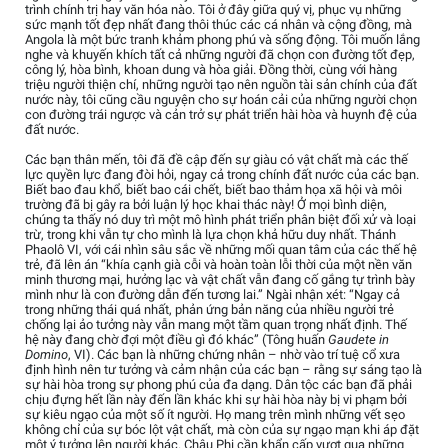
trình chính trị hay văn hóa nào. Tôi ở đây giữa quý vị, phục vụ những
sức mạnh tốt đẹp nhất đang thôi thúc các cá nhân và cộng đồng, mà
Angola là một bức tranh khảm phong phú và sống động. Tôi muốn lắng
nghe và khuyến khích tất cả những người đã chọn con đường tốt đẹp,
công lý, hòa bình, khoan dung và hòa giải. Đồng thời, cùng với hàng
triệu người thiện chí, những người tạo nên nguồn tài sản chính của đất
nước này, tôi cũng cầu nguyện cho sự hoán cải của những người chọn
con đường trái ngược và cản trở sự phát triển hài hòa và huynh đệ của
đất nước.
Các bạn thân mến, tôi đã đề cập đến sự giàu có vật chất mà các thế
lực quyền lực đang đòi hỏi, ngay cả trong chính đất nước của các bạn.
Biết bao đau khổ, biết bao cái chết, biết bao thảm họa xã hội và môi
trường đã bị gây ra bởi luận lý học khai thác này! Ở mọi bình diện,
chúng ta thấy nó duy trì một mô hình phát triển phân biệt đối xử và loại
trừ, trong khi vẫn tự cho mình là lựa chọn khả hữu duy nhất. Thánh
Phaolô VI, với cái nhìn sâu sắc về những mối quan tâm của các thế hệ
trẻ, đã lên án “khía cạnh già cỗi và hoàn toàn lỗi thời của một nền văn
minh thương mại, hưởng lạc và vật chất vẫn đang cố gắng tự trình bày
mình như là con đường dẫn đến tương lai.” Ngài nhận xét: “Ngay cả
trong những thái quá nhất, phản ứng bản năng của nhiều người trẻ
chống lại ảo tưởng này vẫn mang một tầm quan trọng nhất định. Thế
hệ này đang chờ đợi một điều gì đó khác” (Tông huấn
Gaudete in
Domino
, VI). Các bạn là những chứng nhân – nhờ vào trí tuệ cổ xưa
định hình nên tư tưởng và cảm nhận của các bạn – rằng sự sáng tạo là
sự hài hòa trong sự phong phú của đa dạng. Dân tộc các bạn đã phải
chịu đựng hết lần này đến lần khác khi sự hài hòa này bị vi phạm bởi
sự kiêu ngạo của một số ít người. Họ mang trên mình những vết sẹo
không chỉ của sự bóc lột vật chất, mà còn của sự ngạo mạn khi áp đặt
một ý tưởng lên người khác. Châu Phi cần khẩn cấp vượt qua những