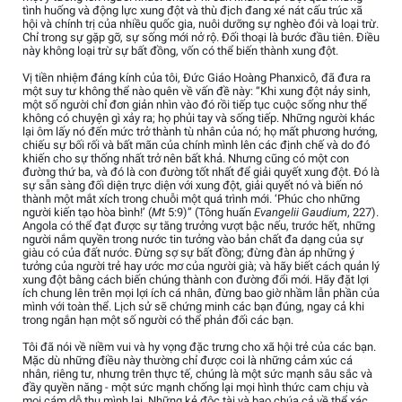
tình huống và động lực xung đột và thù địch đang xé nát cấu trúc xã
hội và chính trị của nhiều quốc gia, nuôi dưỡng sự nghèo đói và loại trừ.
Chỉ trong sự gặp gỡ, sự sống mới nở rộ. Đối thoại là bước đầu tiên. Điều
này không loại trừ sự bất đồng, vốn có thể biến thành xung đột.
Vị tiền nhiệm đáng kính của tôi, Đức Giáo Hoàng Phanxicô, đã đưa ra
một suy tư không thể nào quên về vấn đề này: “Khi xung đột nảy sinh,
một số người chỉ đơn giản nhìn vào đó rồi tiếp tục cuộc sống như thể
không có chuyện gì xảy ra; họ phủi tay và sống tiếp. Những người khác
lại ôm lấy nó đến mức trở thành tù nhân của nó; họ mất phương hướng,
chiếu sự bối rối và bất mãn của chính mình lên các định chế và do đó
khiến cho sự thống nhất trở nên bất khả. Nhưng cũng có một con
đường thứ ba, và đó là con đường tốt nhất để giải quyết xung đột. Đó là
sự sẵn sàng đối diện trực diện với xung đột, giải quyết nó và biến nó
thành một mắt xích trong chuỗi một quá trình mới. ‘Phúc cho những
người kiến tạo hòa bình!’ (
Mt
5:9)” (Tông huấn
Evangelii Gaudium
, 227).
Angola có thể đạt được sự tăng trưởng vượt bậc nếu, trước hết, những
người nắm quyền trong nước tin tưởng vào bản chất đa dạng của sự
giàu có của đất nước. Đừng sợ sự bất đồng; đừng đàn áp những ý
tưởng của người trẻ hay ước mơ của người già; và hãy biết cách quản lý
xung đột bằng cách biến chúng thành con đường đổi mới. Hãy đặt lợi
ích chung lên trên mọi lợi ích cá nhân, đừng bao giờ nhầm lẫn phần của
mình với toàn thể. Lịch sử sẽ chứng minh các bạn đúng, ngay cả khi
trong ngắn hạn một số người có thể phản đối các bạn.
Tôi đã nói về niềm vui và hy vọng đặc trưng cho xã hội trẻ của các bạn.
Mặc dù những điều này thường chỉ được coi là những cảm xúc cá
nhân, riêng tư, nhưng trên thực tế, chúng là một sức mạnh sâu sắc và
đầy quyền năng - một sức mạnh chống lại mọi hình thức cam chịu và
mọi cám dỗ thu mình lại. Những kẻ độc tài và bạo chúa cả về thể xác