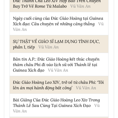
Đức Thánh Cha Leo XIV Họp Báo Trên Chuyến
Bay Trở Về Rome Từ Malabo
Vũ Văn An
Ngày cuối cùng của Đức Giáo Hoàng tại Guinea
Xích đạo: Câu chuyện về những căng thẳng
Vũ
Văn An
SỰ THẬT VỀ GIÁO SĨ LẠM DỤNG TÌNH DỤC,
phần 1, tiếp
Vũ Văn An
Bản tin A.P.: Đức Giáo Hoàng kết thúc chuyến
thăm châu Phi đi vào lịch sử với Thánh lễ tại
Guinea Xích đạo
Vũ Văn An
Đức Giáo Hoàng Leo XIV, trở về từ châu Phi: ‘Tôi
lên án mọi hành động bất công’
Vũ Văn An
Bài Giảng Của Đức Giáo Hoàng Leo Xiv Trong
Thánh Lễ Sau Cùng Tại Guinea Xích Đạo
Vũ
Văn An