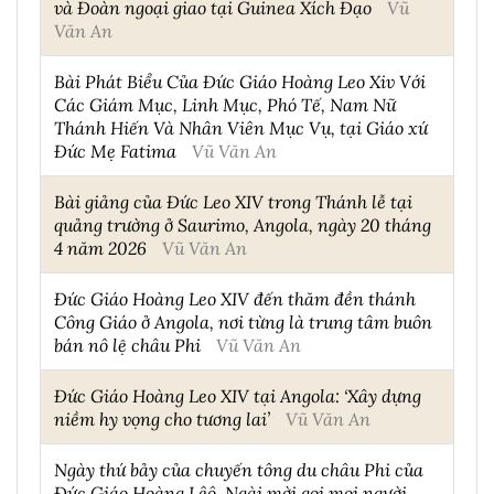
và Đoàn ngoại giao tại Guinea Xích Đạo
Vũ
Văn An
Bài Phát Biểu Của Đức Giáo Hoàng Leo Xiv Với
Các Giám Mục, Linh Mục, Phó Tế, Nam Nữ
Thánh Hiến Và Nhân Viên Mục Vụ, tại Giáo xứ
Đức Mẹ Fatima
Vũ Văn An
Bài giảng của Đức Leo XIV trong Thánh lễ tại
quảng trường ở Saurimo, Angola, ngày 20 tháng
4 năm 2026
Vũ Văn An
Đức Giáo Hoàng Leo XIV đến thăm đền thánh
Công Giáo ở Angola, nơi từng là trung tâm buôn
bán nô lệ châu Phi
Vũ Văn An
Đức Giáo Hoàng Leo XIV tại Angola: ‘Xây dựng
niềm hy vọng cho tương lai’
Vũ Văn An
Ngày thứ bảy của chuyến tông du châu Phi của
Đức Giáo Hoàng Lêô, Ngài mời gọi mọi người