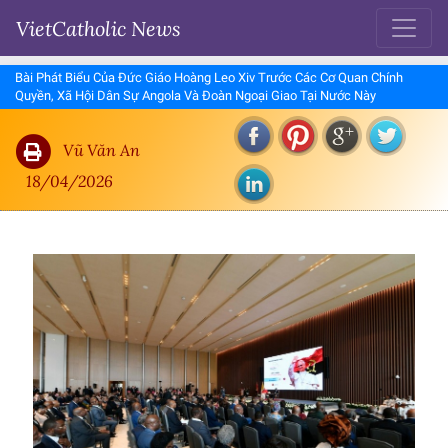
VietCatholic News
Bài Phát Biểu Của Đức Giáo Hoàng Leo Xiv Trước Các Cơ Quan Chính
Quyền, Xã Hội Dân Sự Angola Và Đoàn Ngoại Giao Tại Nước Này
Vũ Văn An
18/04/2026