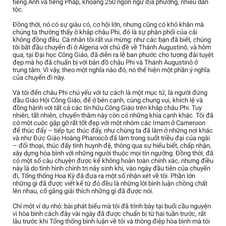
tiếng Anh và tiếng Pháp, khoảng 250 ngôn ngữ địa phương, nhiều dân
tộc.
Đồng thời, nó có sự giàu có, cơ hội lớn, nhưng cũng có khó khăn mà
chúng ta thường thấy ở khắp châu Phi, đó là sự phân phối của cải
không đồng đều. Cá nhân tôi rất vui mừng: như các bạn đã biết, chúng
tôi bắt đầu chuyến đi ở Algeria với chủ đề về Thánh Augustinô, và hôm
qua, tại Đại học Công Giáo, đã diễn ra lễ ban phước cho tượng đài tuyệt
đẹp mà họ đã chuẩn bị với bản đồ châu Phi và Thánh Augustinô ở
trung tâm. Vì vậy, theo một nghĩa nào đó, nó thể hiện một phần ý nghĩa
của chuyến đi này.
Và tôi đến châu Phi chủ yếu với tư cách là một mục tử, là người đứng
đầu Giáo Hội Công Giáo, để ở bên cạnh, cùng chung vui, khích lệ và
đồng hành với tất cả các tín hữu Công Giáo trên khắp châu Phi. Tuy
nhiên, tất nhiên, chuyến thăm này còn có những khía cạnh khác. Tôi đã
có một cuộc gặp gỡ rất tốt đẹp với một nhóm các Imam ở Cameroon
để thúc đẩy – tiếp tục thúc đẩy, như chúng ta đã làm ở những nơi khác
và như Đức Giáo Hoàng Phanxicô đã làm trong suốt triều đại của ngài
– đối thoại, thúc đẩy tình huynh đệ, thông qua sự hiểu biết, chấp nhận,
xây dựng hòa bình với những người thuộc mọi tín ngưỡng. Đồng thời, đã
có một số câu chuyện được kể không hoàn toàn chính xác, nhưng điều
này là do tình hình chính trị nảy sinh khi, vào ngày đầu tiên của chuyến
đi, Tổng thống Hoa Kỳ đã đưa ra một số nhận xét về tôi. Phần lớn
những gì đã được viết kể từ đó đều là những lời bình luận chồng chất
lên nhau, cố gắng giải thích những gì đã được nói.
Chỉ một ví dụ nhỏ: bài phát biểu mà tôi đã trình bày tại buổi cầu nguyện
vì hòa bình cách đây vài ngày đã được chuẩn bị từ hai tuần trước, rất
lâu trước khi Tổng thống bình luận về tôi và thông điệp hòa bình mà tôi