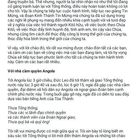
đang truyền bá. Thế nhưng, người ta lại nhìn nhận nó như thể tôi đang
cố gắng tranh luận lại với Tổng thống, điều này hoàn toàn không có lợi
cho tôi. Vậy là chúng ta tiếp tục cuộc hành trình, tiếp tục rao giảng Tin
Mừng, và đoạn Kinh Thánh Tin Mừng mà chúng ta đã sử dụng trong
các nghi lễ phụng vụ mang đến nhiều khía cạnh tuyệt vời và tươi đẹp
về ý nghĩa của việc trở thành người Kitô hữu, về việc bước theo Chúa
Kitô, về việc thúc đẩy tình huynh đệ, tình anh em, tin cậy vào Chúa,
nhưng cũng tìm cách để thúc đẩy công lý trong thế giới của chúng ta,
thúc đẩy hòa bình trong thế giới của chúng ta.
Vì vậy, với lời chào đó, tôi rất vui mừng được chào đón tất cả các bạn,
và cảm ơn các bạn về công việc mà các bạn đang làm, và tôi hy vọng
Chúa sẽ tiếp tục ban phước lành cho tất cả chúng ta trên hành trình
này. Cảm ơn các bạn rất nhiều.
Với nhà cầm quyền Angola
Tới Angola lúc 3 giờ chiều, Đức Leo đã tới thăm xã giao Tổng thống
nước này lúc 3 giờ 40 và sau đó, lúc 6 giờ 15, ngài đã gặp các nhà cầm
quyền, đại diệnn xã hội dân sự Angola và ngoại giao đoàn bên cạnh
chính phủ nước này. Trong buổi gặp gỡ này, ngài đã có diễn từ sau đây,
dựa vào bản tiếng Anh của Tòa Thánh:
Thưa Tổng thống,
Thưa các vị lãnh đạo chính quyền
và các thành viên của Đoàn Ngoại giao,
Thưa quý bà và quý ông!
Tôi rất vui mừng được có mặt giữa quý vị. Tôi xin bày tỏ lòng biết ơn
sâu sắc tới Tổng thống vì lời mời đến thăm Angola và những lời chào