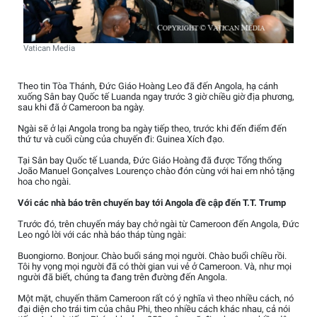
Vatican Media
Theo tin Tòa Thánh, Đức Giáo Hoàng Leo đã đến Angola, hạ cánh
xuống Sân bay Quốc tế Luanda ngay trước 3 giờ chiều giờ địa phương,
sau khi đã ở Cameroon ba ngày.
Ngài sẽ ở lại Angola trong ba ngày tiếp theo, trước khi đến điểm đến
thứ tư và cuối cùng của chuyến đi: Guinea Xích đạo.
Tại Sân bay Quốc tế Luanda, Đức Giáo Hoàng đã được Tổng thống
João Manuel Gonçalves Lourenço chào đón cùng với hai em nhỏ tặng
hoa cho ngài.
Với các nhà báo trên chuyến bay tới Angola đề cập đến T.T. Trump
Trước đó, trên chuyến máy bay chở ngài từ Cameroon đến Angola, Đức
Leo ngỏ lời với các nhà báo tháp tùng ngài:
Buongiorno. Bonjour. Chào buổi sáng mọi người. Chào buổi chiều rồi.
Tôi hy vọng mọi người đã có thời gian vui vẻ ở Cameroon. Và, như mọi
người đã biết, chúng ta đang trên đường đến Angola.
Một mặt, chuyến thăm Cameroon rất có ý nghĩa vì theo nhiều cách, nó
đại diện cho trái tim của châu Phi, theo nhiều cách khác nhau, cả nói