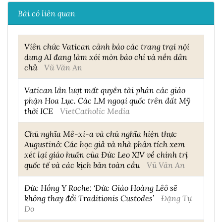
Bài có liên quan
Viên chức Vatican cảnh báo các trang trại nội
dung AI đang làm xói mòn báo chí và nền dân
chủ
Vũ Văn An
Vatican lần lượt mất quyền tài phán các giáo
phận Hoa Lục. Các LM ngoại quốc trên đất Mỹ
thời ICE
VietCatholic Media
Chủ nghĩa Mê-xi-a và chủ nghĩa hiện thực
Augustinô: Các học giả và nhà phân tích xem
xét lại giáo huấn của Đức Leo XIV về chính trị
quốc tế và các kịch bản toàn cầu
Vũ Văn An
Đức Hồng Y Roche: ‘Đức Giáo Hoàng Lêô sẽ
không thay đổi Traditionis Custodes’
Đặng Tự
Do