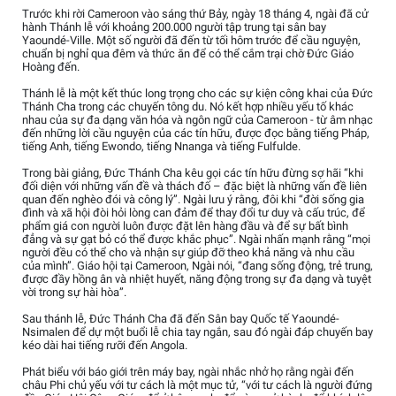
Trước khi rời Cameroon vào sáng thứ Bảy, ngày 18 tháng 4, ngài đã cử
hành Thánh lễ với khoảng 200.000 người tập trung tại sân bay
Yaoundé-Ville. Một số người đã đến từ tối hôm trước để cầu nguyện,
chuẩn bị nghỉ qua đêm và thức ăn để có thể cắm trại chờ Đức Giáo
Hoàng đến.
Thánh lễ là một kết thúc long trọng cho các sự kiện công khai của Đức
Thánh Cha trong các chuyến tông du. Nó kết hợp nhiều yếu tố khác
nhau của sự đa dạng văn hóa và ngôn ngữ của Cameroon - từ âm nhạc
đến những lời cầu nguyện của các tín hữu, được đọc bằng tiếng Pháp,
tiếng Anh, tiếng Ewondo, tiếng Nnanga và tiếng Fulfulde.
Trong bài giảng, Đức Thánh Cha kêu gọi các tín hữu đừng sợ hãi “khi
đối diện với những vấn đề và thách đố – đặc biệt là những vấn đề liên
quan đến nghèo đói và công lý”. Ngài lưu ý rằng, đôi khi “đời sống gia
đình và xã hội đòi hỏi lòng can đảm để thay đổi tư duy và cấu trúc, để
phẩm giá con người luôn được đặt lên hàng đầu và để sự bất bình
đẳng và sự gạt bỏ có thể được khắc phục”. Ngài nhấn mạnh rằng “mọi
người đều có thể cho và nhận sự giúp đỡ theo khả năng và nhu cầu
của mình”. Giáo hội tại Cameroon, Ngài nói, “đang sống động, trẻ trung,
được đầy hồng ân và nhiệt huyết, năng động trong sự đa dạng và tuyệt
vời trong sự hài hòa”.
Sau thánh lễ, Đức Thánh Cha đã đến Sân bay Quốc tế Yaoundé-
Nsimalen để dự một buổi lễ chia tay ngắn, sau đó ngài đáp chuyến bay
kéo dài hai tiếng rưỡi đến Angola.
Phát biểu với báo giới trên máy bay, ngài nhắc nhở họ rằng ngài đến
châu Phi chủ yếu với tư cách là một mục tử, “với tư cách là người đứng