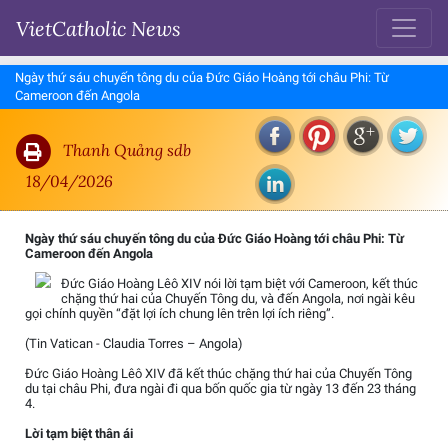
VietCatholic News
Ngày thứ sáu chuyến tông du của Đức Giáo Hoàng tới châu Phi: Từ
Cameroon đến Angola
Thanh Quảng sdb
18/04/2026
Ngày thứ sáu chuyến tông du của Đức Giáo Hoàng tới châu Phi: Từ
Cameroon đến Angola
Đức Giáo Hoàng Lêô XIV nói lời tạm biệt với Cameroon, kết thúc
chặng thứ hai của Chuyến Tông du, và đến Angola, nơi ngài kêu
gọi chính quyền “đặt lợi ích chung lên trên lợi ích riêng”.
(Tin Vatican - Claudia Torres – Angola)
Đức Giáo Hoàng Lêô XIV đã kết thúc chặng thứ hai của Chuyến Tông
du tại châu Phi, đưa ngài đi qua bốn quốc gia từ ngày 13 đến 23 tháng
4.
Lời tạm biệt thân ái