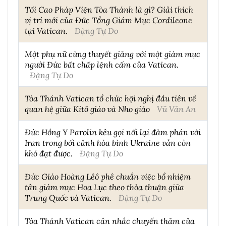
Tối Cao Pháp Viện Tòa Thánh là gì? Giải thích
vị trí mới của Đức Tổng Giám Mục Cordileone
tại Vatican.
Đặng Tự Do
Một phụ nữ cùng thuyết giảng với một giám mục
người Đức bất chấp lệnh cấm của Vatican.
Đặng Tự Do
Tòa Thánh Vatican tổ chức hội nghị đầu tiên về
quan hệ giữa Kitô giáo và Nho giáo
Vũ Văn An
Đức Hồng Y Parolin kêu gọi nối lại đàm phán với
Iran trong bối cảnh hòa bình Ukraine vẫn còn
khó đạt được.
Đặng Tự Do
Đức Giáo Hoàng Lêô phê chuẩn việc bổ nhiệm
tân giám mục Hoa Lục theo thỏa thuận giữa
Trung Quốc và Vatican.
Đặng Tự Do
Tòa Thánh Vatican cân nhắc chuyến thăm của