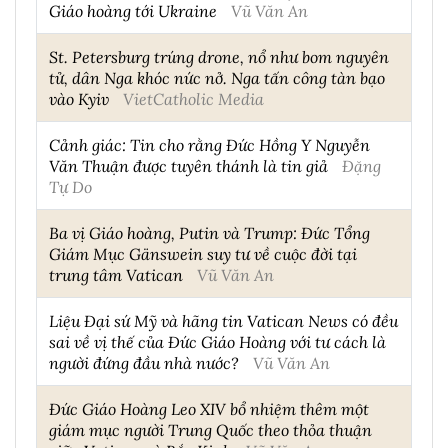
Giáo hoàng tới Ukraine
Vũ Văn An
St. Petersburg trúng drone, nổ như bom nguyên
tử, dân Nga khóc nức nở. Nga tấn công tàn bạo
vào Kyiv
VietCatholic Media
Cảnh giác: Tin cho rằng Đức Hồng Y Nguyễn
Văn Thuận được tuyên thánh là tin giả
Đặng
Tự Do
Ba vị Giáo hoàng, Putin và Trump: Đức Tổng
Giám Mục Gänswein suy tư về cuộc đời tại
trung tâm Vatican
Vũ Văn An
Liệu Đại sứ Mỹ và hãng tin Vatican News có đều
sai về vị thế của Đức Giáo Hoàng với tư cách là
người đứng đầu nhà nước?
Vũ Văn An
Đức Giáo Hoàng Leo XIV bổ nhiệm thêm một
giám mục người Trung Quốc theo thỏa thuận