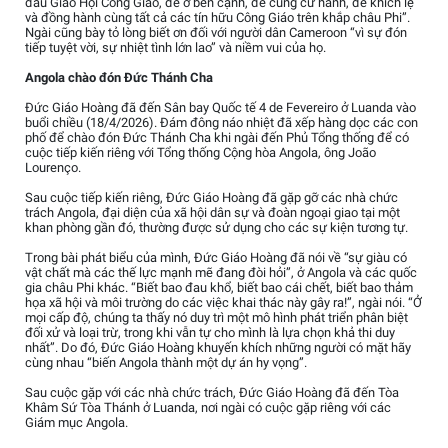
đầu Giáo Hội Công Giáo, để ở bên cạnh, để cùng cử hành, để khích lệ
và đồng hành cùng tất cả các tín hữu Công Giáo trên khắp châu Phi”.
Ngài cũng bày tỏ lòng biết ơn đối với người dân Cameroon “vì sự đón
tiếp tuyệt vời, sự nhiệt tình lớn lao” và niềm vui của họ.
Angola chào đón Đức Thánh Cha
Đức Giáo Hoàng đã đến Sân bay Quốc tế 4 de Fevereiro ở Luanda vào
buổi chiều (18/4/2026). Đám đông náo nhiệt đã xếp hàng dọc các con
phố để chào đón Đức Thánh Cha khi ngài đến Phủ Tổng thống để có
cuộc tiếp kiến riêng với Tổng thống Cộng hòa Angola, ông João
Lourenço.
Sau cuộc tiếp kiến riêng, Đức Giáo Hoàng đã gặp gỡ các nhà chức
trách Angola, đại diện của xã hội dân sự và đoàn ngoại giao tại một
khan phòng gần đó, thường được sử dụng cho các sự kiện tương tự.
Trong bài phát biểu của mình, Đức Giáo Hoàng đã nói về “sự giàu có
vật chất mà các thế lực mạnh mẽ đang đòi hỏi”, ở Angola và các quốc
gia châu Phi khác. “Biết bao đau khổ, biết bao cái chết, biết bao thảm
họa xã hội và môi trường do các việc khai thác này gây ra!”, ngài nói. “Ở
mọi cấp độ, chúng ta thấy nó duy trì một mô hình phát triển phân biệt
đối xử và loại trừ, trong khi vẫn tự cho mình là lựa chọn khả thi duy
nhất”. Do đó, Đức Giáo Hoàng khuyến khích những người có mặt hãy
cùng nhau “biến Angola thành một dự án hy vọng”.
Sau cuộc gặp với các nhà chức trách, Đức Giáo Hoàng đã đến Tòa
Khâm Sứ Tòa Thánh ở Luanda, nơi ngài có cuộc gặp riêng với các
Giám mục Angola.