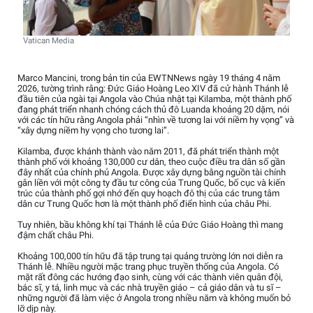
Vatican Media
Marco Mancini, trong bản tin của EWTNNews ngày 19 tháng 4 năm
2026, tường trình rằng: Đức Giáo Hoàng Leo XIV đã cử hành Thánh lễ
đầu tiên của ngài tại Angola vào Chúa nhật tại Kilamba, một thành phố
đang phát triển nhanh chóng cách thủ đô Luanda khoảng 20 dặm, nói
với các tín hữu rằng Angola phải “nhìn về tương lai với niềm hy vọng” và
“xây dựng niềm hy vọng cho tương lai”.
Kilamba, được khánh thành vào năm 2011, đã phát triển thành một
thành phố với khoảng 130,000 cư dân, theo cuộc điều tra dân số gần
đây nhất của chính phủ Angola. Được xây dựng bằng nguồn tài chính
gắn liền với một công ty đầu tư công của Trung Quốc, bố cục và kiến
trúc của thành phố gợi nhớ đến quy hoạch đô thị của các trung tâm
dân cư Trung Quốc hơn là một thành phố điển hình của châu Phi.
Tuy nhiên, bầu không khí tại Thánh lễ của Đức Giáo Hoàng thì mang
đậm chất châu Phi.
Khoảng 100,000 tín hữu đã tập trung tại quảng trường lớn nơi diễn ra
Thánh lễ. Nhiều người mặc trang phục truyền thống của Angola. Có
mặt rất đông các hướng đạo sinh, cùng với các thành viên quân đội,
bác sĩ, y tá, linh mục và các nhà truyền giáo – cả giáo dân và tu sĩ –
những người đã làm việc ở Angola trong nhiều năm và không muốn bỏ
lỡ dịp này.