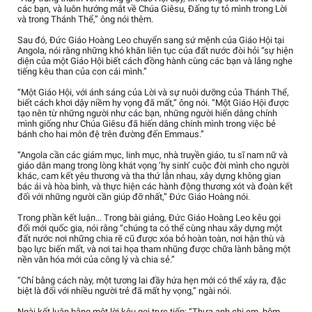
các bạn, và luôn hướng mắt về Chúa Giêsu, Đấng tự tỏ mình trong Lời
và trong Thánh Thể,” ông nói thêm.
Sau đó, Đức Giáo Hoàng Leo chuyển sang sứ mệnh của Giáo Hội tại
Angola, nói rằng những khó khăn liên tục của đất nước đòi hỏi “sự hiện
diện của một Giáo Hội biết cách đồng hành cùng các bạn và lắng nghe
tiếng kêu than của con cái mình.”
“Một Giáo Hội, với ánh sáng của Lời và sự nuôi dưỡng của Thánh Thể,
biết cách khơi dậy niềm hy vọng đã mất,” ông nói. “Một Giáo Hội được
tạo nên từ những người như các bạn, những người hiến dâng chính
mình giống như Chúa Giêsu đã hiến dâng chính mình trong việc bẻ
bánh cho hai môn đệ trên đường đến Emmaus.”
“Angola cần các giám mục, linh mục, nhà truyền giáo, tu sĩ nam nữ và
giáo dân mang trong lòng khát vọng ‘hy sinh’ cuộc đời mình cho người
khác, cam kết yêu thương và tha thứ lẫn nhau, xây dựng không gian
bác ái và hòa bình, và thực hiện các hành động thương xót và đoàn kết
đối với những người cần giúp đỡ nhất,” Đức Giáo Hoàng nói.
Trong phần kết luận... Trong bài giảng, Đức Giáo Hoàng Leo kêu gọi
đổi mới quốc gia, nói rằng “chúng ta có thể cùng nhau xây dựng một
đất nước nơi những chia rẽ cũ được xóa bỏ hoàn toàn, nơi hận thù và
bạo lực biến mất, và nơi tai họa tham nhũng được chữa lành bằng một
nền văn hóa mới của công lý và chia sẻ.”
“Chỉ bằng cách này, một tương lai đầy hứa hẹn mới có thể xảy ra, đặc
biệt là đối với nhiều người trẻ đã mất hy vọng,” ngài nói.
Ngài kết luận bằng một lời kêu gọi trực tiếp: “Thưa anh chị em, hôm