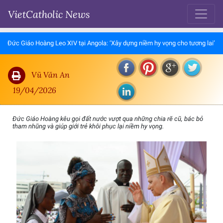
VietCatholic News
Đức Giáo Hoàng Leo XIV tại Angola: ‘Xây dựng niềm hy vọng cho tương lai’
Vũ Văn An
19/04/2026
Đức Giáo Hoàng kêu gọi đất nước vượt qua những chia rẽ cũ, bác bỏ
tham nhũng và giúp giới trẻ khôi phục lại niềm hy vọng.