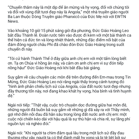
“Chuyến thăm này là một dịp để ăn mừng và hy vọng, đối với chúng tôi
và đối với vùng đất tươi đẹp này là Angola,” một nhà truyền giáo người
Ba Lan thuộc Dòng Truyền giáo Phanxicô của Đức Mẹ nói với EWTN
News.
Vào khoảng 10 giờ 15 phút sáng giờ địa phương, Đức Giáo Hoàng Leo
bắt đầu Thánh lễ. Đoàn rước tiến vào được đi kèm với một bài thánh ca
thể hiện cả đức tin và lòng nhiệt thành, những đặc điểm nổi bật của
đám đông người châu Phi đã chào đón Đức Giáo Hoàng trong suốt
chuyến đi này.
“Tôi cử hành Thánh Thể ở đây giữa anh chị em với một tấm lòng biết
ơn. Tạ ơn Chúa vì hồng ân này, và cảm ơn anh chị em vì sự đón tiếp
nồng hậu!” Đức Giáo Hoàng nói khi bắt đầu bài giảng.
Suy gẫm về câu chuyện các môn đệ trên đường đến Em-mau trong Tin
Mừng, Đức Giáo Hoàng Leo nói rằng ngài thấy trong cảnh tượng đó
“hình ảnh phản chiếu lịch sử của Angola, của đất nước tươi đẹp nhưng
đầy thương tổn này, nơi đang khao khát hy vọng, hòa bình và tình huynh
đệ.”
Ngài nói tiếp: “Thật vậy, cuộc trò chuyện dọc đường giữa hai môn đệ,
những người đã buồn bã suy gẫm về những gì đã xảy ra với Thầy mình,
gợi nhớ đến nỗi đau đã hằn sâu trong lòng đất nước anh chị em: một
cuộc nội chiến kéo dài với hậu quả là sự thù hận và chia rẽ, sự lãng phí
nguồn lực và nghèo đói.”
Ngài nói: “Khi người ta chìm đắm quá lâu trong một lịch sử đầy đau
thương như vậy, người ta có thể đánh mất hy vọng và bị tê liệt bởi sự