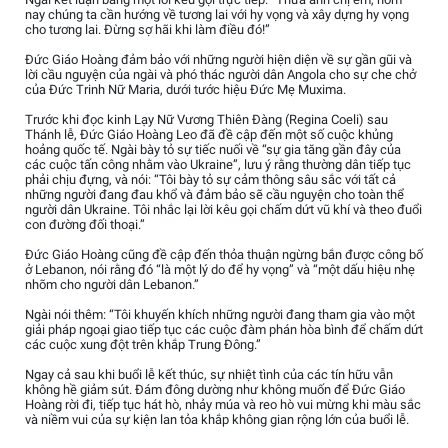
nay chúng ta cần hướng về tương lai với hy vọng và xây dựng hy vọng
cho tương lai. Đừng sợ hãi khi làm điều đó!”
Đức Giáo Hoàng đảm bảo với những người hiện diện về sự gần gũi và
lời cầu nguyện của ngài và phó thác người dân Angola cho sự che chở
của Đức Trinh Nữ Maria, dưới tước hiệu Đức Mẹ Muxima.
Trước khi đọc kinh Lạy Nữ Vương Thiên Đàng (Regina Coeli) sau
Thánh lễ, Đức Giáo Hoàng Leo đã đề cập đến một số cuộc khủng
hoảng quốc tế. Ngài bày tỏ sự tiếc nuối về “sự gia tăng gần đây của
các cuộc tấn công nhằm vào Ukraine”, lưu ý rằng thường dân tiếp tục
phải chịu đựng, và nói: “Tôi bày tỏ sự cảm thông sâu sắc với tất cả
những người đang đau khổ và đảm bảo sẽ cầu nguyện cho toàn thể
người dân Ukraine. Tôi nhắc lại lời kêu gọi chấm dứt vũ khí và theo đuổi
con đường đối thoại.”
Đức Giáo Hoàng cũng đề cập đến thỏa thuận ngừng bắn được công bố
ở Lebanon, nói rằng đó “là một lý do để hy vọng” và “một dấu hiệu nhẹ
nhõm cho người dân Lebanon.”
Ngài nói thêm: “Tôi khuyến khích những người đang tham gia vào một
giải pháp ngoại giao tiếp tục các cuộc đàm phán hòa bình để chấm dứt
các cuộc xung đột trên khắp Trung Đông.”
Ngay cả sau khi buổi lễ kết thúc, sự nhiệt tình của các tín hữu vẫn
không hề giảm sút. Đám đông dường như không muốn để Đức Giáo
Hoàng rời đi, tiếp tục hát hò, nhảy múa và reo hò vui mừng khi màu sắc
và niềm vui của sự kiện lan tỏa khắp không gian rộng lớn của buổi lễ.