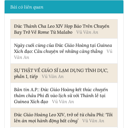
Bài có liên quan
Đức Thánh Cha Leo XIV Họp Báo Trên Chuyến
Bay Trở Về Rome Từ Malabo
Vũ Văn An
Ngày cuối cùng của Đức Giáo Hoàng tại Guinea
Xích đạo: Câu chuyện về những căng thẳng
Vũ
Văn An
SỰ THẬT VỀ GIÁO SĨ LẠM DỤNG TÌNH DỤC,
phần 1, tiếp
Vũ Văn An
Bản tin A.P.: Đức Giáo Hoàng kết thúc chuyến
thăm châu Phi đi vào lịch sử với Thánh lễ tại
Guinea Xích đạo
Vũ Văn An
Đức Giáo Hoàng Leo XIV, trở về từ châu Phi: ‘Tôi
lên án mọi hành động bất công’
Vũ Văn An