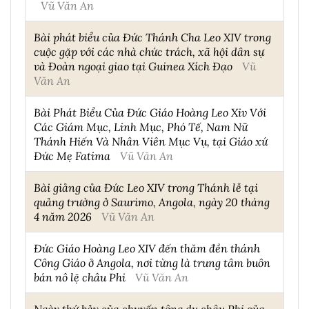
Vũ Văn An
Bài phát biểu của Đức Thánh Cha Leo XIV trong
cuộc gặp với các nhà chức trách, xã hội dân sự
và Đoàn ngoại giao tại Guinea Xích Đạo
Vũ
Văn An
Bài Phát Biểu Của Đức Giáo Hoàng Leo Xiv Với
Các Giám Mục, Linh Mục, Phó Tế, Nam Nữ
Thánh Hiến Và Nhân Viên Mục Vụ, tại Giáo xứ
Đức Mẹ Fatima
Vũ Văn An
Bài giảng của Đức Leo XIV trong Thánh lễ tại
quảng trường ở Saurimo, Angola, ngày 20 tháng
4 năm 2026
Vũ Văn An
Đức Giáo Hoàng Leo XIV đến thăm đền thánh
Công Giáo ở Angola, nơi từng là trung tâm buôn
bán nô lệ châu Phi
Vũ Văn An
Ngày thứ bảy của chuyến tông du châu Phi của