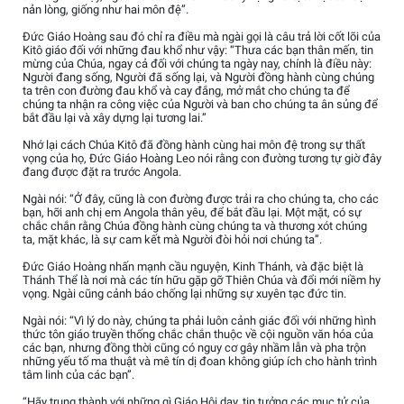
nản lòng, giống như hai môn đệ”.
Đức Giáo Hoàng sau đó chỉ ra điều mà ngài gọi là câu trả lời cốt lõi của
Kitô giáo đối với những đau khổ như vậy: “Thưa các bạn thân mến, tin
mừng của Chúa, ngay cả đối với chúng ta ngày nay, chính là điều này:
Người đang sống, Người đã sống lại, và Người đồng hành cùng chúng
ta trên con đường đau khổ và cay đắng, mở mắt cho chúng ta để
chúng ta nhận ra công việc của Người và ban cho chúng ta ân sủng để
bắt đầu lại và xây dựng lại tương lai.”
Nhớ lại cách Chúa Kitô đã đồng hành cùng hai môn đệ trong sự thất
vọng của họ, Đức Giáo Hoàng Leo nói rằng con đường tương tự giờ đây
đang được đặt ra trước Angola.
Ngài nói: “Ở đây, cũng là con đường được trải ra cho chúng ta, cho các
bạn, hỡi anh chị em Angola thân yêu, để bắt đầu lại. Một mặt, có sự
chắc chắn rằng Chúa đồng hành cùng chúng ta và thương xót chúng
ta, mặt khác, là sự cam kết mà Người đòi hỏi nơi chúng ta”.
Đức Giáo Hoàng nhấn mạnh cầu nguyện, Kinh Thánh, và đặc biệt là
Thánh Thể là nơi mà các tín hữu gặp gỡ Thiên Chúa và đổi mới niềm hy
vọng. Ngài cũng cảnh báo chống lại những sự xuyên tạc đức tin.
Ngài nói: “Vì lý do này, chúng ta phải luôn cảnh giác đối với những hình
thức tôn giáo truyền thống chắc chắn thuộc về cội nguồn văn hóa của
các bạn, nhưng đồng thời cũng có nguy cơ gây nhầm lẫn và pha trộn
những yếu tố ma thuật và mê tín dị đoan không giúp ích cho hành trình
tâm linh của các bạn”.
“Hãy trung thành với những gì Giáo Hội dạy, tin tưởng các mục tử của