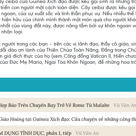
ây ceiba của Guinea Xích đạo được kêu gọi sinh ra những trái
triển con người một cách toàn diện. Cây ceiba được kêu gọi
 ngoan, của sự xuất sắc và tinh thần phục vụ. Nếu nhiều th
ự hiện hữu của chính mình thành một món quà cho người khác
 nhất của vùng đất này, được nâng tầm bởi sự khôn ngoan v
 nhân loại.
i người trong các bạn – trên các vị lãnh đạo, thầy cô giáo, s
 dồi dào ơn lành của Thiên Chúa Toàn Năng, Đấng trong Chúa
m giá đích thực của họ (xem Công đồng Vatican II, Hiến ch
 của Đức Mẹ Maria, Ngai Tòa Khôn Ngoan, để những hoa trái 
Họp Báo Trên Chuyến Bay Trở Về Rome Từ Malabo
Vũ Văn A
Giáo Hoàng tại Guinea Xích đạo: Câu chuyện về những căng t
M DỤNG TÌNH DỤC, phần 1, tiếp
Vũ Văn An