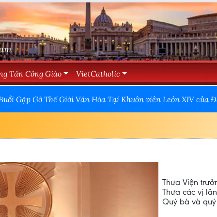
Nam
ng Tấn Công Giáo
VietCatholic
Buổi Gặp Gỡ Thế Giới Văn Hóa Tại Khuôn viên León XIV của Đ
Thưa Viện trưở
Thưa các vị lã
Quý bà và quý