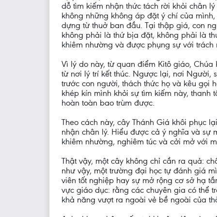
dỗ tìm kiếm nhận thức tách rời khỏi chân lý
không những không áp đặt ý chí của mình,
dựng từ thuở ban đầu. Tại thập giá, con n
không phải là thứ bịa đặt, không phải là t
khiêm nhường và được phụng sự với trách 
Vì lý do này, từ quan điểm Kitô giáo, Chúa 
từ nơi lý trí kết thúc. Ngược lại, nơi Người,
trước con người, thách thức họ và kêu gọi họ
khép kín mình khỏi sự tìm kiếm này, thanh t
hoàn toàn bao trùm được.
Theo cách này, cây Thánh Giá khôi phục lạ
nhận chân lý. Hiểu được cả ý nghĩa và sự 
khiêm nhường, nghiêm túc và cởi mở với một
Thật vậy, một cây không chỉ cần ra quả: c
như vậy, một trường đại học tự đánh giá m
viên tốt nghiệp hay sự mở rộng cơ sở hạ tầ
vực giáo dục: rằng các chuyên gia có thể trở
khả năng vượt ra ngoài vẻ bề ngoài của th