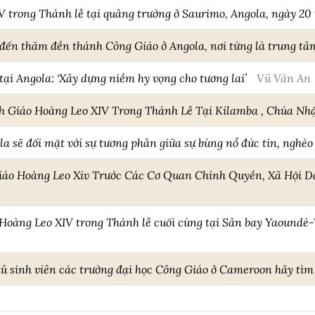
V trong Thánh lễ tại quảng trường ở Saurimo, Angola, ngày 2
đến thăm đền thánh Công Giáo ở Angola, nơi từng là trung tâm
ại Angola: ‘Xây dựng niềm hy vọng cho tương lai’
Vũ Văn An
 Giáo Hoàng Leo XIV Trong Thánh Lễ Tại Kilamba , Chúa Nhậ
a sẽ đối mặt với sự tương phản giữa sự bùng nổ đức tin, nghè
iáo Hoàng Leo Xiv Trước Các Cơ Quan Chính Quyền, Xã Hội D
Hoàng Leo XIV trong Thánh lễ cuối cùng tại Sân bay Yaoundé-
 sinh viên các trường đại học Công Giáo ở Cameroon hãy tìm