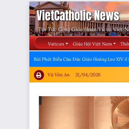
VietCatholic News
Tin Tức Công Giáo Hoàn Vũ và Việt 
Vatican
Giáo Hội Việt Nam
Thô
Bài Phát Biểu Của Đức Giáo Hoàng Leo XIV ở 
Vũ Văn An
21/04/2026