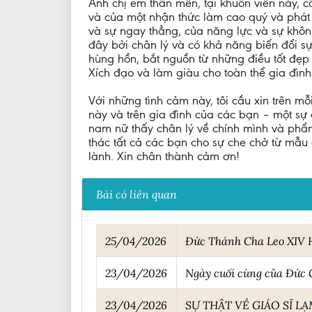
Anh chị em thân mến, tại khuôn viên này, c
và của một nhận thức làm cao quý và phát 
và sự ngay thẳng, của năng lực và sự khôn
đây bởi chân lý và có khả năng biến đổi s
hùng hồn, bắt nguồn từ những điều tốt đẹp
Xích đạo và làm giàu cho toàn thể gia đình
Với những tình cảm này, tôi cầu xin trên mỗ
này và trên gia đình của các bạn – một sự
nam nữ thấy chân lý về chính mình và phẩ
thác tất cả các bạn cho sự che chở từ mẫu
lành. Xin chân thành cảm ơn!
Bài có liên quan
25/04/2026
Đức Thánh Cha Leo XIV 
23/04/2026
Ngày cuối cùng của Đức 
23/04/2026
SỰ THẬT VỀ GIÁO SĨ LẠ