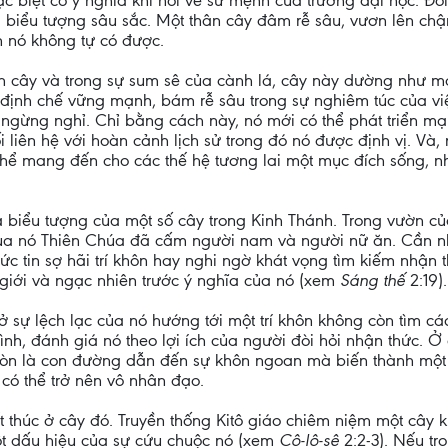
đặc biệt có ý nghĩa khi nói về sứ mệnh của trường đại học. Đ
 biểu tượng sâu sắc. Một thân cây đâm rễ sâu, vươn lên chậ
n nó không tự có được.
hân cây và trong sự sum sê của cành lá, cây này dường như
t định chế vững mạnh, bám rễ sâu trong sự nghiêm túc của vi
g ngừng nghỉ. Chỉ bằng cách này, nó mới có thể phát triển m
liên hệ với hoàn cảnh lịch sử trong đó nó được định vị. Và,
hể mang đến cho các thế hệ tương lai một mục đích sống, n
a biểu tượng của một số cây trong Kinh Thánh. Trong vườn c
rái của nó Thiên Chúa đã cấm người nam và người nữ ăn. Cần
đức tin sợ hãi trí khôn hay nghi ngờ khát vọng tìm kiếm nhậ
hế giới và ngạc nhiên trước ý nghĩa của nó (xem
Sáng thế
2:19).
sự lệch lạc của nó hướng tới một trí khôn không còn tìm các
nh, đánh giá nó theo lợi ích của người đòi hỏi nhận thức. Ở
còn là con đường dẫn đến sự khôn ngoan mà biến thành một
có thể trở nên vô nhân đạo.
t thúc ở cây đó. Truyền thống Kitô giáo chiêm niệm một cây
ột dấu hiệu của sự cứu chuộc nó (xem
Cô-lô-sê
2:2-3). Nếu t