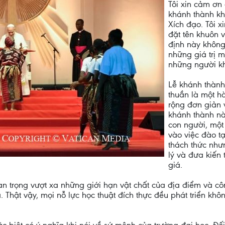
Tôi xin cảm ơn 
khánh thành kh
Xích đạo. Tôi x
đặt tên khuôn v
định này không
những giá trị m
những người k
Lễ khánh thành
thuần là một h
rộng đơn giản 
khánh thành nà
con người, một 
vào việc đào t
thách thức như
lý và đưa kiến 
giá.
 trọng vượt xa những giới hạn vật chất của địa điểm và côn
 Thật vậy, mọi nỗ lực học thuật đích thực đều phát triển k