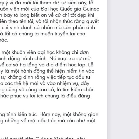
quý vị đã mời tôi tham dự sự kiện này, lễ
uôn viên mới của Đại học Quốc gia Guinea
in bày tỏ lòng biết ơn về cử chỉ tốt đẹp khi
iên theo tên tôi, và tôi nhận thức rằng quyết
 chỉ vinh danh cá nhân mà còn phản ánh
à tất cả chúng ta muốn truyền lại cho
hác.
 một khuôn viên đại học không chỉ đơn
ành động hành chính. Nó vượt xa sự mở
về cơ sở hạ tầng và địa điểm học tập. Lễ
y là một hành động thể hiện niềm tin vào
sự khẳng định rằng việc tiếp tục đầu tư
ạo các thế hệ mới và vào nhiệm vụ, đầy
ng cũng vô cùng cao cả, là tìm kiếm chân
thức phục vụ lợi ích chung là điều đáng
g trình kiến trúc. Hôm nay, một không gian
hông những về mặt cấu trúc mà còn như một