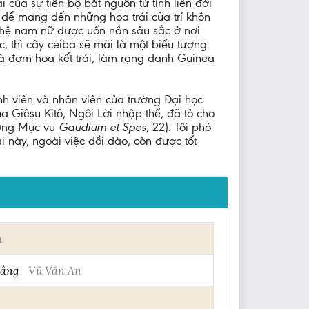
 của sự tiến bộ bắt nguồn từ tình liên đới
 để mang đến những hoa trái của trí khôn
ế hệ nam nữ được uốn nắn sâu sắc ở nơi
, thì cây ceiba sẽ mãi là một biểu tượng
à đơm hoa kết trái, làm rạng danh Guinea
inh viên và nhân viên của trường Đại học
 Giêsu Kitô, Ngôi Lời nhập thể, đã tỏ cho
ương Mục vụ
Gaudium et Spes
, 22). Tôi phó
này, ngoài việc dồi dào, còn được tốt
n
hẳng
Vũ Văn An