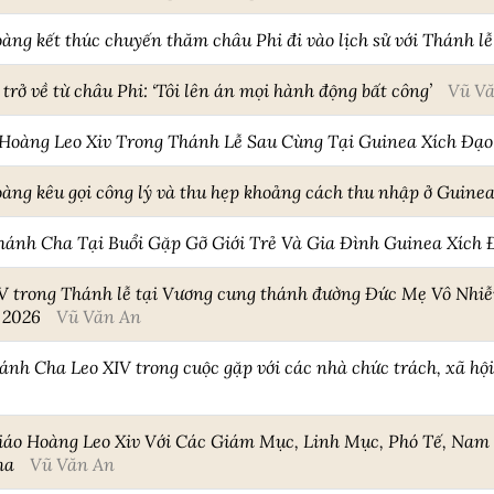
oàng kết thúc chuyến thăm châu Phi đi vào lịch sử với Thánh lễ
rở về từ châu Phi: ‘Tôi lên án mọi hành động bất công’
Vũ V
Hoàng Leo Xiv Trong Thánh Lễ Sau Cùng Tại Guinea Xích Đạo
oàng kêu gọi công lý và thu hẹp khoảng cách thu nhập ở Guinea
hánh Cha Tại Buổi Gặp Gỡ Giới Trẻ Và Gia Đình Guinea Xích 
IV trong Thánh lễ tại Vương cung thánh đường Đức Mẹ Vô Nh
 2026
Vũ Văn An
ánh Cha Leo XIV trong cuộc gặp với các nhà chức trách, xã hộ
iáo Hoàng Leo Xiv Với Các Giám Mục, Linh Mục, Phó Tế, Na
ima
Vũ Văn An