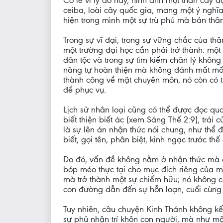
Có lẽ vì lý do này, hình ảnh một thân cây 
ceiba, loài cây quốc gia, mang một ý nghĩa
hiện trong mình một sự trù phú mà bản thâ
Trong sự vĩ đại, trong sự vững chắc của t
một trường đại học cần phải trở thành: mộ
dân tộc và trong sự tìm kiếm chân lý khôn
năng tự hoàn thiện mà không đánh mất mối 
thành công về mặt chuyên môn, nó còn có t
để phục vụ.
Lịch sử nhân loại cũng có thể được đọc qu
biết thiện biết ác (xem Sáng Thế 2:9), t
là sự lên án nhận thức nói chung, như thể 
biết, gọi tên, phân biệt, kinh ngạc trước t
Do đó, vấn đề không nằm ở nhận thức mà ở 
bóp méo thực tại cho mục đích riêng của mì
mà trở thành một sự chiếm hữu; nó không 
con đường dẫn đến sự hỗn loạn, cuối cùng 
Tuy nhiên, câu chuyện Kinh Thánh không kế
sự phủ nhận trí khôn con người, mà như m