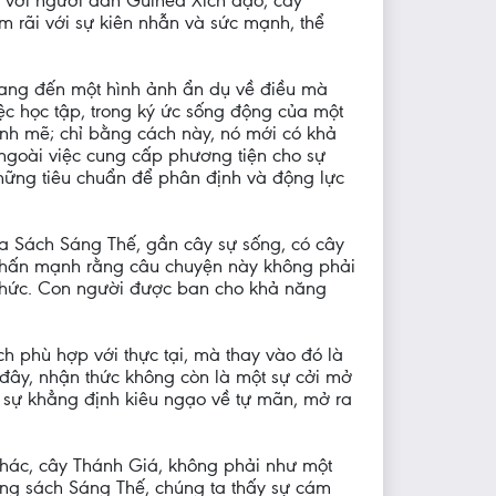
ối với người dân Guinea Xích đạo, cây
m rãi với sự kiên nhẫn và sức mạnh, thể
 mang đến một hình ảnh ẩn dụ về điều mà
ệc học tập, trong ký ức sống động của một
ạnh mẽ; chỉ bằng cách này, nó mới có khả
 ngoài việc cung cấp phương tiện cho sự
hững tiêu chuẩn để phân định và động lực
ủa Sách Sáng Thế, gần cây sự sống, có cây
 nhấn mạnh rằng câu chuyện này không phải
n thức. Con người được ban cho khả năng
h phù hợp với thực tại, mà thay vào đó là
 đây, nhận thức không còn là một sự cởi mở
 sự khẳng định kiêu ngạo về tự mãn, mở ra
 khác, cây Thánh Giá, không phải như một
rong sách Sáng Thế, chúng ta thấy sự cám