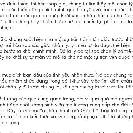
 và điều thiện, thì trên thập giá, chúng ta tìm thấy một chân
 mà còn hiến dâng chính mình qua tình yêu và nâng chúng 
gười được mời gọi cho phép khát vọng nhận thức của họ đượ
hứ bị thao túng hay chiếm hữu như một chiến lợi phẩm, mà l
nhiệm.
Kitô không xuất hiện như một sự trốn tránh tôn giáo trước nhữn
 sự hài hòa sâu sắc giữa chân lý, lý trí và tự do được thể hiện
 bước ra khỏi chính mình. Đó là lý do tại sao chân lý có thể đ
ẩy nó khỏi sự tự mãn và mở ra cho nó một sự trọn vẹn được lý
i mục đích ban đầu của tình yêu nhận thức. Nó dạy chúng ta
mầu nhiệm chứa đựng trong đó. Như vậy, việc tìm kiếm chân 
 chân lý đi trước chúng ta, kêu gọi chúng ta và vượt lên trê
hất lượng của quả cũng quan trọng, bởi vì qua quả mà người
ình bằng chất lượng sinh viên mà trường cung cấp cho đời 
ng. Đây là ước muốn chân thành mà Giáo hội bày tỏ trong ca
 nên tốt nhờ kiến thức và kỹ năng; rằng họ có thể là những tr
ành công.