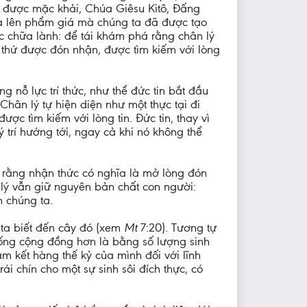
 lý được mặc khải, Chúa Giêsu Kitô, Đấng
ta lên phẩm giá mà chúng ta đã được tạo
c chữa lành: để tái khám phá rằng chân lý
à thứ được đón nhận, được tìm kiếm với lòng
g nỗ lực trí thức, như thể đức tin bắt đầu
. Chân lý tự hiện diện như một thực tại đi
ược tìm kiếm với lòng tin. Đức tin, thay vì
 trí hướng tới, ngay cả khi nó không thể
 rằng nhận thức có nghĩa là mở lòng đón
lý vẫn giữ nguyên bản chất con người:
n chúng ta.
 ta biết đến cây đó (xem
Mt
7:20). Tương tự
sống cộng đồng hơn là bằng số lượng sinh
m kết hàng thế kỷ của mình đối với lĩnh
ái chín cho một sự sinh sôi đích thực, có