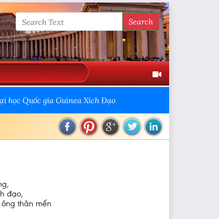
Search
ại học Quốc gia Guinea Xích Đạo
ng,
nh đạo,
 ông thân mến