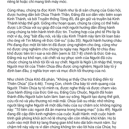
riêng lẻ hoặc chỉ mang tính máy móc.
Cùng nhau, chúng ta đọc Kinh Thánh như là di sản chung của Giáo hội,
được hướng dẫn bởi Chúa Thánh Thần, Đấng đã soi dẫn việc biên soạn
Kinh Thánh, và bởi Truyền thống Tông đồ, đã gìn giữ và truyền bá Kinh
Thánh khắp thế giới. Giống như hoạn quan, chúng ta cũng có thể hiểu
được Lời Chúa với sự giúp đỡ của một người hướng dẫn đồng hành
cùng chúng ta trên hành trình đức tin. Trường hợp của phó tế Phi-líp là
một ví dụ, ông “bắt đầu nói, và lấy câu Kinh Thánh này làm lời loan báo
cho ông về Tin Mừng về Đức Giê-su” (câu 35). Người hành hương châu
Phi đang đọc một lời tiên tri đã được ứng nghiệm cho ông, cũng như
nó được ứng nghiệm cho chúng ta ngày nay. Người đầy tớ chịu đau
khổ được tiên tri I-sai-a nói đến (xem
Is
53:7-8) chính là Đức Giê-su,
Đấng mà sự khổ nạn, cái chết và sự phục sinh của Người đã cứu
chuộc chúng ta khỏi tội lỗi và sự chết. Người là Ngôi Lời nhập thể, trong
Người mọi lời của Thiên Chúa đều được ứng nghiệm; Người bày tỏ ý
định ban đầu, ý nghĩa trọn vẹn và mục đích tối thượng của nó.
Như chính Chúa Kitô đã phán, “Không ai thấy Cha trừ Đấng đến từ
Thiên Chúa” (
Ga
6:46). Trong Con, chính Cha bày tỏ vinh quang của
Người: Thiên Chúa tự tỏ mình ra, được nghe thấy và được chạm vào.
Qua hành động của Đức Giê-su, Đấng Cứu Chuộc, Người đã hoàn
thành điều Người luôn luôn làm: ban sự sống. Người tạo dựng thế giới,
cứu rỗi nó và yêu thương nó mãi mãi. Chúa Giê-su nhắc nhở những
người lắng nghe Người về một dấu hiệu của sự chăm sóc không ngừng
này: “Tổ tiên các ngươi đã ăn manna trong hoang mạc” (câu 49). Người
đang đề cập đến kinh nghiệm của cuộc Xuất Hành: một cuộc hành
trình giải phóng khỏi ách nô lệ nhưng vẫn còn nhiều khó khăn. Họ bị
cuốn vào một thời kỳ lang thang gian khổ kéo dài bốn mươi năm. Sự
chậm trễ này xảy ra vì dân chúng không tin vào lời hứa của Chúa; họ