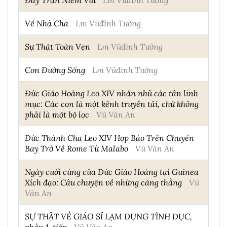
Về Nhà Cha
Lm Vũđình Tường
Sự Thật Toàn Vẹn
Lm Vũđình Tường
Con Đường Sống
Lm Vũđình Tường
Đức Giáo Hoàng Leo XIV nhắn nhủ các tân linh
mục: Các con là một kênh truyền tải, chứ không
phải là một bộ lọc
Vũ Văn An
Đức Thánh Cha Leo XIV Họp Báo Trên Chuyến
Bay Trở Về Rome Từ Malabo
Vũ Văn An
Ngày cuối cùng của Đức Giáo Hoàng tại Guinea
Xích đạo: Câu chuyện về những căng thẳng
Vũ
Văn An
SỰ THẬT VỀ GIÁO SĨ LẠM DỤNG TÌNH DỤC,
phần 1, tiếp
Vũ Văn An