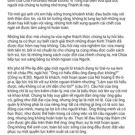
đình của Cha Fortunato Nsue Esono, vị Tổng đại diện vừa qua đời,
người mà chúng ta tưởng nhớ trong Thánh lễ này.
Tôi mời gọi anh chị em hãy sống trong khoảnh khắc đau buồn này với
tinh thần đức tin, và tôi tin tưởng rằng, không bị lung lay bởi những suy
đoán hay kết luận vội vàng, những tình tiết xung quanh cái chết của
ngài sẽ được làm sáng tỏ hoàn toàn.
Những bài đọc mà chúng ta vừa nghe thách thức chúng ta tự hỏi liệu
chúng ta có thực sự biết cách giải thích những đoạn Kinh Thánh đã
được đọc hôm nay hay không. Câu hỏi này vừa nghiêm túc vừa mang
tính tiên tri, bởi vì nó chuẩn bị cho chúng ta cùng nhau đọc cuốn sách
lịch sử, tức là những trang sách cuộc đời của chính chúng ta, mà Chúa
tiếp tục soi sáng bằng sự khôn ngoan của Người.
Khi phó tế Phi-líp đến gặp một người lữ khách đang từ Giê-ru-sa-lem
trở về châu Phi, ngài hỏi: “Ông có hiểu điều ông đang đọc không?”
(
Công vụ
8:30). Người lữ khách, một hoạn quan của Nữ hoàng Ê-thi-ô-
pi-a, lập tức trả lời với sự khôn ngoan khiêm nhường: “Làm sao tôi hiểu
được, nếu không có ai chỉ dẫn cho tôi?” (câu 31). Câu hỏi của ông
không chỉ là sự tìm kiếm chân lý, mà còn là biểu thức nói lên sự cởi mở
và khao khát. Chúng ta hãy suy gẫm về người đàn ông này: ông giàu
có, giống như đất đai của ông, nhưng ông lại là một nô lệ. Của cải ông
quản lý không phải là của riêng ông: tất cả những gì ông có là sức lao
động của mình, mang lại lợi ích cho người khác. Ông thông minh và có
học thức, như được thể hiện trong cả công việc và lời cầu nguyện của
ông, nhưng ông không hoàn toàn tự do. Thực tế đau lòng này thậm chí
còn được ghi dấu trên thân thể ông: ông thực sự là một hoạn quan.
Ông không thể sinh con; toàn bộ sức sống của ông đều được đặt vào
phục vụ một quyền lực kiểm soát và cai trị ông.