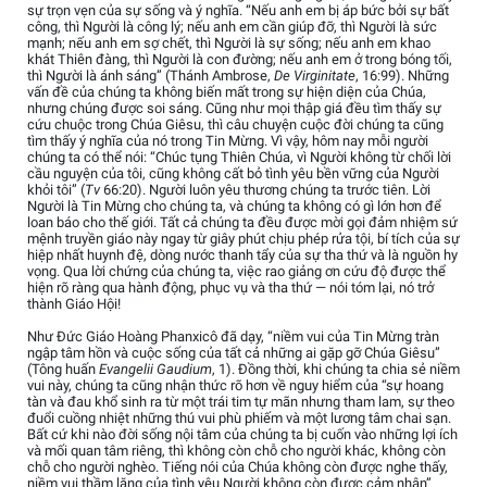
sự trọn vẹn của sự sống và ý nghĩa. “Nếu anh em bị áp bức bởi sự bất
công, thì Người là công lý; nếu anh em cần giúp đỡ, thì Người là sức
mạnh; nếu anh em sợ chết, thì Người là sự sống; nếu anh em khao
khát Thiên đàng, thì Người là con đường; nếu anh em ở trong bóng tối,
thì Người là ánh sáng” (Thánh Ambrose,
De Virginitate
, 16:99). Những
vấn đề của chúng ta không biến mất trong sự hiện diện của Chúa,
nhưng chúng được soi sáng. Cũng như mọi thập giá đều tìm thấy sự
cứu chuộc trong Chúa Giêsu, thì câu chuyện cuộc đời chúng ta cũng
tìm thấy ý nghĩa của nó trong Tin Mừng. Vì vậy, hôm nay mỗi người
chúng ta có thể nói: “Chúc tụng Thiên Chúa, vì Người không từ chối lời
cầu nguyện của tôi, cũng không cất bỏ tình yêu bền vững của Người
khỏi tôi” (
Tv
66:20). Người luôn yêu thương chúng ta trước tiên. Lời
Người là Tin Mừng cho chúng ta, và chúng ta không có gì lớn hơn để
loan báo cho thế giới. Tất cả chúng ta đều được mời gọi đảm nhiệm sứ
mệnh truyền giáo này ngay từ giây phút chịu phép rửa tội, bí tích của sự
hiệp nhất huynh đệ, dòng nước thanh tẩy của sự tha thứ và là nguồn hy
vọng. Qua lời chứng của chúng ta, việc rao giảng ơn cứu độ được thể
hiện rõ ràng qua hành động, phục vụ và tha thứ — nói tóm lại, nó trở
thành Giáo Hội!
Như Đức Giáo Hoàng Phanxicô đã dạy, “niềm vui của Tin Mừng tràn
ngập tâm hồn và cuộc sống của tất cả những ai gặp gỡ Chúa Giêsu”
(Tông huấn
Evangelii Gaudium
, 1). Đồng thời, khi chúng ta chia sẻ niềm
vui này, chúng ta cũng nhận thức rõ hơn về nguy hiểm của “sự hoang
tàn và đau khổ sinh ra từ một trái tim tự mãn nhưng tham lam, sự theo
đuổi cuồng nhiệt những thú vui phù phiếm và một lương tâm chai sạn.
Bất cứ khi nào đời sống nội tâm của chúng ta bị cuốn vào những lợi ích
và mối quan tâm riêng, thì không còn chỗ cho người khác, không còn
chỗ cho người nghèo. Tiếng nói của Chúa không còn được nghe thấy,
niềm vui thầm lặng của tình yêu Người không còn được cảm nhận”