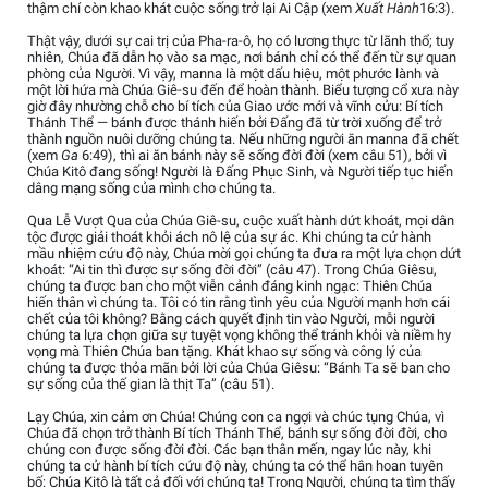
thậm chí còn khao khát cuộc sống trở lại Ai Cập (xem
Xuất Hành
16:3).
Thật vậy, dưới sự cai trị của Pha-ra-ô, họ có lương thực từ lãnh thổ; tuy
nhiên, Chúa đã dẫn họ vào sa mạc, nơi bánh chỉ có thể đến từ sự quan
phòng của Người. Vì vậy, manna là một dấu hiệu, một phước lành và
một lời hứa mà Chúa Giê-su đến để hoàn thành. Biểu tượng cổ xưa này
giờ đây nhường chỗ cho bí tích của Giao ước mới và vĩnh cửu: Bí tích
Thánh Thể — bánh được thánh hiến bởi Đấng đã từ trời xuống để trở
thành nguồn nuôi dưỡng chúng ta. Nếu những người ăn manna đã chết
(xem
Ga
6:49), thì ai ăn bánh này sẽ sống đời đời (xem câu 51), bởi vì
Chúa Kitô đang sống! Người là Đấng Phục Sinh, và Người tiếp tục hiến
dâng mạng sống của mình cho chúng ta.
Qua Lễ Vượt Qua của Chúa Giê-su, cuộc xuất hành dứt khoát, mọi dân
tộc được giải thoát khỏi ách nô lệ của sự ác. Khi chúng ta cử hành
mầu nhiệm cứu độ này, Chúa mời gọi chúng ta đưa ra một lựa chọn dứt
khoát: “Ai tin thì được sự sống đời đời” (câu 47). Trong Chúa Giêsu,
chúng ta được ban cho một viễn cảnh đáng kinh ngạc: Thiên Chúa
hiến thân vì chúng ta. Tôi có tin rằng tình yêu của Người mạnh hơn cái
chết của tôi không? Bằng cách quyết định tin vào Người, mỗi người
chúng ta lựa chọn giữa sự tuyệt vọng không thể tránh khỏi và niềm hy
vọng mà Thiên Chúa ban tặng. Khát khao sự sống và công lý của
chúng ta được thỏa mãn bởi lời của Chúa Giêsu: “Bánh Ta sẽ ban cho
sự sống của thế gian là thịt Ta” (câu 51).
Lạy Chúa, xin cảm ơn Chúa! Chúng con ca ngợi và chúc tụng Chúa, vì
Chúa đã chọn trở thành Bí tích Thánh Thể, bánh sự sống đời đời, cho
chúng con được sống đời đời. Các bạn thân mến, ngay lúc này, khi
chúng ta cử hành bí tích cứu độ này, chúng ta có thể hân hoan tuyên
bố: Chúa Kitô là tất cả đối với chúng ta! Trong Người, chúng ta tìm thấy