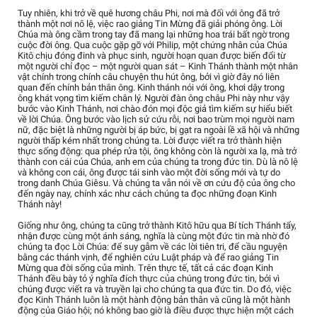
Tuy nhiên, khi trở về quê hương châu Phi, nơi mà đối với ông đã trở
thành một nơi nô lệ, việc rao giảng Tin Mừng đã giải phóng ông. Lời
Chúa mà ông cầm trong tay đã mang lại những hoa trái bất ngờ trong
cuộc đời ông. Qua cuộc gặp gỡ với Philip, một chứng nhân của Chúa
Kitô chịu đóng đinh và phục sinh, người hoạn quan được biến đổi từ
một người chỉ đọc – một người quan sát – Kinh Thánh thành một nhân
vật chính trong chính câu chuyện thu hút ông, bởi vì giờ đây nó liên
quan đến chính bản thân ông. Kinh thánh nói với ông, khơi dậy trong
ông khát vọng tìm kiếm chân lý. Người đàn ông châu Phi này như vậy
bước vào Kinh Thánh, nơi chào đón mọi độc giả tìm kiếm sự hiểu biết
về lời Chúa. Ông bước vào lịch sử cứu rỗi, nơi bao trùm mọi người nam
nữ, đặc biệt là những người bị áp bức, bị gạt ra ngoài lề xã hội và những
người thấp kém nhất trong chúng ta. Lời được viết ra trở thành hiện
thực sống động: qua phép rửa tội, ông không còn là người xa lạ, mà trở
thành con cái của Chúa, anh em của chúng ta trong đức tin. Dù là nô lệ
và không con cái, ông được tái sinh vào một đời sống mới và tự do
trong danh Chúa Giêsu. Và chúng ta vẫn nói về ơn cứu độ của ông cho
đến ngày nay, chính xác như cách chúng ta đọc những đoạn Kinh
Thánh này!
Giống như ông, chúng ta cũng trở thành Kitô hữu qua Bí tích Thánh tẩy,
nhận được cùng một ánh sáng, nghĩa là cùng một đức tin mà nhờ đó
chúng ta đọc Lời Chúa: để suy gẫm về các lời tiên tri, để cầu nguyện
bằng các thánh vịnh, để nghiên cứu Luật pháp và để rao giảng Tin
Mừng qua đời sống của mình. Trên thực tế, tất cả các đoạn Kinh
Thánh đều bày tỏ ý nghĩa đích thực của chúng trong đức tin, bởi vì
chúng được viết ra và truyền lại cho chúng ta qua đức tin. Do đó, việc
đọc Kinh Thánh luôn là một hành động bản thân và cũng là một hành
động của Giáo hội; nó không bao giờ là điều được thực hiện một cách