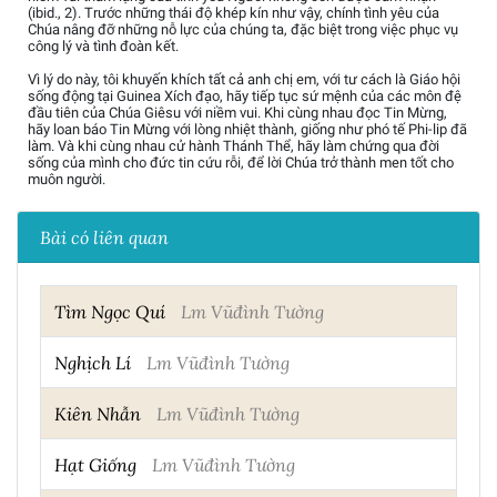
(ibid., 2). Trước những thái độ khép kín như vậy, chính tình yêu của
Chúa nâng đỡ những nỗ lực của chúng ta, đặc biệt trong việc phục vụ
công lý và tình đoàn kết.
Vì lý do này, tôi khuyến khích tất cả anh chị em, với tư cách là Giáo hội
sống động tại Guinea Xích đạo, hãy tiếp tục sứ mệnh của các môn đệ
đầu tiên của Chúa Giêsu với niềm vui. Khi cùng nhau đọc Tin Mừng,
hãy loan báo Tin Mừng với lòng nhiệt thành, giống như phó tế Phi-lip đã
làm. Và khi cùng nhau cử hành Thánh Thể, hãy làm chứng qua đời
sống của mình cho đức tin cứu rỗi, để lời Chúa trở thành men tốt cho
muôn người.
Bài có liên quan
Tìm Ngọc Quí
Lm Vũđình Tường
Nghịch Lí
Lm Vũđình Tường
Kiên Nhẫn
Lm Vũđình Tường
Hạt Giống
Lm Vũđình Tường