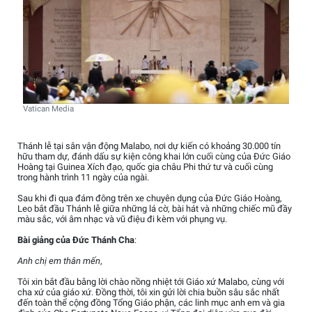
Vatican Media
Thánh lễ tại sân vận động Malabo, nơi dự kiến có khoảng 30.000 tín
hữu tham dự, đánh dấu sự kiện công khai lớn cuối cùng của Đức Giáo
Hoàng tại Guinea Xích đạo, quốc gia châu Phi thứ tư và cuối cùng
trong hành trình 11 ngày của ngài.
Sau khi đi qua đám đông trên xe chuyên dụng của Đức Giáo Hoàng,
Leo bắt đầu Thánh lễ giữa những lá cờ, bài hát và những chiếc mũ đầy
màu sắc, với âm nhạc và vũ điệu đi kèm với phụng vụ.
Bài giảng của Đức Thánh Cha
:
Anh chị em thân mến
,
Tôi xin bắt đầu bằng lời chào nồng nhiệt tới Giáo xứ Malabo, cùng với
cha xứ của giáo xứ. Đồng thời, tôi xin gửi lời chia buồn sâu sắc nhất
đến toàn thể cộng đồng Tổng Giáo phận, các linh mục anh em và gia