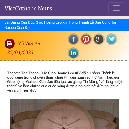
VietCatholic News
Bài Giảng Của Đức Giáo Hoàng Leo Xiv Trong Thánh Lễ Sau Cùng Tại
Guinea Xích Đạo
Vũ Văn An
23/04/2026
Theo tin Tòa Thánh, Đức Giáo Hoàng Leo XIV đã cử hành Thánh lễ
cuối cùng trong chuyến thăm châu Phi của ngài vào thứ Năm, kêu gọi
Giáo hội tại Guinea Xích đạo tiếp tục rao giảng Tin Mừng “với lòng nhiệt
thành” và làm chứng qua cuộc sống được định hình bởi đức tin, phục
vụ và tình liên đới.