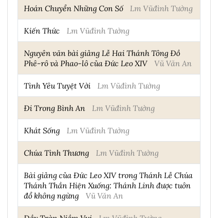
Hoán Chuyển Những Con Số
Lm Vũđình Tường
Kiến Thức
Lm Vũđình Tường
Nguyên văn bài giảng Lễ Hai Thánh Tông Đồ
Phê-rô và Phao-lô của Đức Leo XIV
Vũ Văn An
Tình Yêu Tuyệt Vời
Lm Vũđình Tường
Đi Trong Bình An
Lm Vũđình Tường
Khát Sống
Lm Vũđình Tường
Chúa Tình Thương
Lm Vũđình Tường
Bài giảng của Đức Leo XIV trong Thánh Lễ Chúa
Thánh Thần Hiện Xuống: Thánh Linh được tuôn
đổ không ngừng
Vũ Văn An
Đầy Tràn Niềm Vui
Lm Vũđình Tường