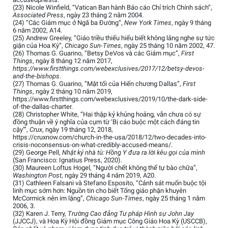
(23) Nicole Winfield, “Vatican Ban hành Báo cáo Chỉ trích Chính sách”,
Associated Press
, ngày 23 tháng 2 năm 2004.
(24) “Các Giám mục ở Ngã ba Đường”,
New York Times
, ngày 9 tháng
6 năm 2002, A14.
(25) Andrew Greeley, “Giáo triều thiếu hiểu biết không lắng nghe sự tức
giận của Hoa Kỳ”,
Chicago Sun-Times
, ngày 25 tháng 10 năm 2002, 47.
(26) Thomas G. Guarino, “Betsy DeVos và các Giám mục”,
First
Things
, ngày 8 tháng 12 năm 2017,
https://www.firstthings.com/webexclusives/2017/12/betsy-devos-
and-the-bishops
.
(27) Thomas G. Guarino, “Mặt tối của Hiến chương Dallas”,
First
Things
, ngày 2 tháng 10 năm 2019,
https://www.firstthings.com/webexclusives/2019/10/the-dark-side-
of-the-dallas-charter.
(28) Christopher White, “Hai thập kỷ khủng hoảng, vẫn chưa có sự
đồng thuận về ý nghĩa của cụm từ ‘Bị cáo buộc một cách đáng tin
cậy’”,
Crux
, ngày 19 tháng 12, 2018,
https://cruxnow.com/church-in-the-usa/2018/12/two-decades-into-
crisis-noconsensus-on-what-credibly-accused-means/.
(29) George Pell,
Nhật ký nhà tù: Hồng Y đưa ra lời kêu gọi của mình
(San Francisco: Ignatius Press, 2020).
(30) Maureen Loftus Hogel, “Người chết không thể tự bào chữa”,
Washington Post
, ngày 29 tháng 4 năm 2019, A20.
(31) Cathleen Falsani và Stefano Esposito, “Cảnh sát muốn buộc tội
linh mục sớm hơn: Nguồn tin cho biết Tổng giáo phận khuyên
McCormick nên im lặng”,
Chicago Sun-Times
, ngày 25 tháng 1 năm
2006, 3.
(32) Karen J. Terry,
Trường Cao đẳng Tư pháp Hình sự John Jay
(JJCCJ), và Hoa Kỳ Hội đồng Giám mục Công Giáo Hoa Kỳ (USCCB),