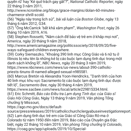
quyến rũ’ hay ‘Kẻ quở trách gay gắt’?”,
National Catholic Reporter
, ngày
22 tháng 3 năm 2011,
http://www.ncronline.org/blogs/grace-margins/dolan-60-minutes-
charmeror-shrill-scold.
(56) “Ngày này trong lịch sử”,
bài xã luận của Boston Globe
, ngày 13
tháng 6 năm 2012, G34.
(57) “Ông McCarrick ‘bất khả xâm phạm’”,
Washington Post
, ngày 26
tháng 10 năm 2019, A16.
(58) Stephen Rossetti, “Năm cách để bảo vệ trẻ em ở khắp mọi nơi”,
America
, ngày 20 tháng 9 năm 2018,
http://www.americamagazine.org/politicssociety/2018/09/20/five-
ways-safeguard-children-everywhere.
(59) Corky Siemaszko, “Khoảng 390 linh mục Công Giáo và 6 nữ tu ở
Illinois bị nêu tên là những kẻ bị cáo buộc lạm dụng tình dục trong một
danh sách khổng lồ”,
NBC News
, ngày 20 tháng 3 năm 2019,
https://www.nbcnews.com/news/us-news/about-390-catholic-
priests-6nuns-ill-named-alleged-sexual-n985581.
(60) Marcus Bretón và Alexandra Yoon-Hendricks, “Danh tính của hơn
40 linh mục khu vực Sacramento bị cáo buộc lạm dụng tình dục được
tiết lộ”,
Sacramento Bee
, ngày 30 tháng 4 năm 2019,
https://www.sacbee.com/news/local/article229815334.html.
(61) Eric Schmitt,
Báo cáo Điều tra Lạm dụng Tình dục của Giáo sĩ
Giáo Hội Công Giáo
, Ngày 13 tháng 9 năm 2019, Văn phòng Tổng
chưởng lý Missouri,
https://ago.mo.gov/docs/default-
source/pressreleases/2019/catholicchurchclergyabuseinvestigationreport.
(62) Lạm dụng tình dục trẻ em của Giáo sĩ Công Giáo Rô-ma ở
Colorado từ năm 1950 đến năm 2019, Báo cáo của Chuyên gia Đặc
biệt, ngày 22 tháng 10 năm 2019,
Văn phòng Tổng chưởng lý Colorado
,
https://coag.gov/app/uploads/2019/10/Special-