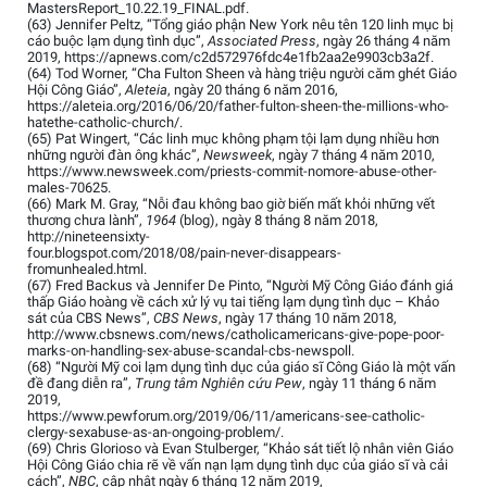
MastersReport_10.22.19_FINAL.pdf.
(63) Jennifer Peltz, “Tổng giáo phận New York nêu tên 120 linh mục bị
cáo buộc lạm dụng tình dục”,
Associated Press
, ngày 26 tháng 4 năm
2019, https://apnews.com/c2d572976fdc4e1fb2aa2e9903cb3a2f.
(64) Tod Worner, “Cha Fulton Sheen và hàng triệu người căm ghét Giáo
Hội Công Giáo”,
Aleteia
, ngày 20 tháng 6 năm 2016,
https://aleteia.org/2016/06/20/father-fulton-sheen-the-millions-who-
hatethe-catholic-church/.
(65) Pat Wingert, “Các linh mục không phạm tội lạm dụng nhiều hơn
những người đàn ông khác”,
Newsweek
, ngày 7 tháng 4 năm 2010,
https://www.newsweek.com/priests-commit-nomore-abuse-other-
males-70625.
(66) Mark M. Gray, “Nỗi đau không bao giờ biến mất khỏi những vết
thương chưa lành”,
1964
(blog), ngày 8 tháng 8 năm 2018,
http://nineteensixty-
four.blogspot.com/2018/08/pain-never-disappears-
fromunhealed.html.
(67) Fred Backus và Jennifer De Pinto, “Người Mỹ Công Giáo đánh giá
thấp Giáo hoàng về cách xử lý vụ tai tiếng lạm dụng tình dục – Khảo
sát của CBS News”,
CBS News
, ngày 17 tháng 10 năm 2018,
http://www.cbsnews.com/news/catholicamericans-give-pope-poor-
marks-on-handling-sex-abuse-scandal-cbs-newspoll.
(68) “Người Mỹ coi lạm dụng tình dục của giáo sĩ Công Giáo là một vấn
đề đang diễn ra”,
Trung tâm Nghiên cứu Pew
, ngày 11 tháng 6 năm
2019,
https://www.pewforum.org/2019/06/11/americans-see-catholic-
clergy-sexabuse-as-an-ongoing-problem/.
(69) Chris Glorioso và Evan Stulberger, “Khảo sát tiết lộ nhân viên Giáo
Hội Công Giáo chia rẽ về vấn nạn lạm dụng tình dục của giáo sĩ và cải
cách”,
NBC
, cập nhật ngày 6 tháng 12 năm 2019,