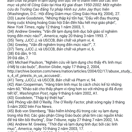
Bản chất và phạm vi lạm dụng tình dục trẻ vị thành niên bởi các linh
mục và phó tế Công Giáo tại Hoa Kỳ giai đoạn 1950-2002: Một nghiên
cứu do Trường Cao đẳng Tư pháp Hình sự John Jay thực hiện
(Washington, D.C.: Hội đồng Giám mục Công Giáo Hoa Kỳ, 2004), 27.
(33) Laurie Goodstein, “Những thập kỷ tổn hại; “Dấu vết đau thương
trong cuộc khủng hoảng Giáo hội Dẫn đến hầu hết mọi giáo phận”,
New York Times
, ngày 12 tháng 1 năm 2003, 1.
(34) Andrew Greeley, “Vấn đề lạm dụng tình dục bởi giáo sĩ nghiêm
trọng đến mức nào?”,
America
, ngày 20 tháng 3 năm 1993. 7.
(35) Terry, JJCC J, và USCCB,
Bản chất và phạm vi
, 4.
(36) Greeley, “Vấn đề nghiêm trọng đến mức nào?”, 7.
(37) Terry, JJCC J, và USCCB,
Bản chất và phạm vi
, 6.
(38) Đã dẫn, 9-10.
39 Đã dẫn, 7.
(40) Michael Paulson, “Nghiên cứu về lạm dụng cho thấy 4% linh mục
ở Mỹ bị cáo buộc”,
Boston Globe
, ngày 17 tháng 2, 2004,
http://archive.boston.com/news/nation/articles/2004/02/17/abuse_study
s_4_of_priests_in_us_accused/..
(41) Terry, JJCCJ, và USCCB,
Bản chất và Phạm vi
, 94.
(42) Alan Cooperman, “Hàng trăm linh mục bị cách chức kể từ những
năm 60; “Khảo sát cho thấy phạm vi rộng hơn so với những gì đã được
tiết lộ”,
Washington Post
, ngày 9 tháng 6 năm 2002, A1.
(43) Goodstein, “Thập kỷ thiệt hại”.
(44) Phỏng vấn Bill O’Reilly,
The O’Reilly Factor
, phát sóng ngày 3 tháng
5 năm 2002 trên Fox News.
(45) Bob von Sternberg, “Bảo hiểm không đủ trong các vụ lạm dụng
trong nhà thờ; Các giáo phận Công Giáo buộc phải tìm các nguồn khác
để trả tiền bồi thường”,
Star Tribune
, ngày 27 tháng 7 năm 2002, 1A.
(46) Andrew M. Greeley, “Thời đại và lạm dụng tình dục bởi các linh
mục”,
America
, ngày 10 tháng 2 năm 2003, 17.