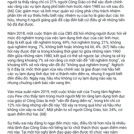
người ta thấy rằng chỉ có 21% người Công Giáo có thể xác định chính
xác rằng các vụ lạm dụng phổ biến hơn trước năm 1985 so với sau đó.
(66) Các giám mục và linh mục quản xứ cũng phải chịu trách nhiệm
phần lớn về sự thiếu hiểu biết này; nhiệm vụ của họ là giáo dục các tín
hữu, nhưng ít người giảng giải đề cập đến bất cứ điều gì về những tiến
bộ đã đạt được.
Năm 2018, một cuộc thăm dò của CBS đã hỏi những người được hỏi về
mức độ nghiêm trọng của việc lạm dụng tình dục của các linh mục.
Đây là kết quả: rất nghiêm trọng, 69%; hơi nghiêm trọng, 21%; không
quá nghiêm trọng, 7%; không biết hoặc không trả lời, 4%. (67) Nếu câu
hỏi này được đặt ra trong khoảng thời gian từ giữa những năm 1960
đến giữa những năm 1980, kết quả có thể sẽ ngược lại: chúng ta sẽ kỳ
vọng rằng khoảng 7% sẽ nói rằng có một vấn đề “rất nghiêm trọng”, và
khoảng 69% sẽ nói rằng vấn đề đó “không quá nghiêm trọng”. Nghịch
lý ở đây là: mốc thời gian vừa nêu chính xác là giai đoạn mà hầu hết
các vụ lạm dụng tình dục trẻ vị thành niên diễn ra, nhưng ít người biết
đến điều đó. Ngày nay, hầu như không có vụ lạm dụng nào xảy ra,
nhưng chuông cảnh báo vẫn vang lên.
Vào mùa xuân năm 2019, một cuộc khảo sát của Trung tâm Nghiên
cứu Pew cho thấy tám trong mười người Mỹ tin rằng lạm dụng tình dục
của giáo sĩ Công Giáo là một “vấn đề đang diễn ra”, trong khi chỉ có
12% nói rằng những vấn đề này “đã xảy ra trong quá khứ và hầu như
không còn xảy ra nữa”; Một phần tư số người Công Giáo, tức 24%, có
quan điểm thứ hai. (68)
Sự hiểu sai này đáng lo ngại đến mức nào, điều tồi tệ hơn nữa là nhiều
nhà lãnh đạo Công Giáo nổi tiếng lại từ chối thách thức quan điểm méo
mó này. Tại một hội nghị lãnh đạo giáo dân được tổ chức vào năm