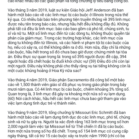
cáo khác nhau do các giáo phận và tổng chưởng lý tiểu bang công bố.
Vào tháng 3 năm 2019, luật sư kiện Giáo hội Jeff Anderson đã ban
hành một báo cáo về các linh mục bị cáo buộc ở Illinois trong nửa thế
kỷ qua. Có nhiều bài báo trên phương tiện truyền thông về 395 linh mục
được nêu tên trong báo cáo, nhưng hầu hết đều không đầy đủ. Không
phải tất cả đều là linh mục: báo cáo bao gồm cả phó tế, chủng sinh, tu
sĩ và nữ tu. Một số linh mục đến từ các dòng tu, không thuộc quyền tài
phán của giám mục. Trong các trường hợp khác, các linh mục của
dòng tu không đến từ Illinois, và các hành vi phạm tội bị cáo buộc của
họ, nếu có xảy ra, có thể không diễn ra ở đó. Hơn nữa, đây chỉ là những
cáo buộc, hầu hết trong số đó chưa bao giờ được chứng minh tại tòa
án. Điều thực sự quan trọng là: trong số 395 người được đề cập, 394
người hoặc đã chết hoặc bị đuổi khỏi chức vụ! (59) Điều đó chỉ còn lại
một người. Điều này không phải cho thấy rằng vụ tai tiếng không còn là
một cuộc khủng hoảng ở Hoa Kỳ nữa sao?
Vào tháng 4 năm 2019, Giáo phận Sacramento đã công bố một báo
cáo về 1,500 thành viên giáo sĩ đã phục vụ trong giáo phận trong bảy
mươi năm qua. Có 44 linh mục bị cáo buộc, chiếm khoảng 3% tổng số.
Quan trọng là, 3 linh mục đã gây ra khoảng một nửa số vụ lạm dụng.
(60) Nói cách khác, hầu hết các linh mục chưa bao giờ tham gia vào
việc lạm dụng tình dục trẻ vị thành niên.
Vào tháng 9 năm 2019, tổng chưởng lý Missouri Eric Schmitt đã ban
hành một báo cáo về lạm dụng tình dục do các linh mục, phó tế, chủng
sinh và nữ tu gây ra. Người ta xác định rằng 163 linh mục trong số hơn
2,000 người làm việc tại Missouri kể từ Thế chiến II đã bị cáo buộc.
Hơn một nửa trong số họ đã chết. Trong số 154 linh mục có cung cấp
ngày tháng, tất cả trừ 15 cáo buộc xảy ra trước năm 1990 (chỉ có ba