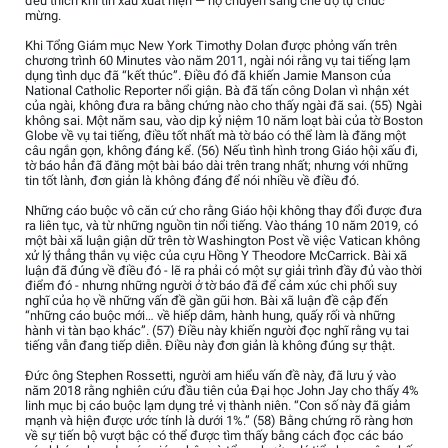
đều thích khi tin xấu xuất hiện — họ chuyển sang chế độ tự chúc
mừng.
Khi Tổng Giám mục New York Timothy Dolan được phỏng vấn trên
chương trình 60 Minutes vào năm 2011, ngài nói rằng vụ tai tiếng lạm
dụng tình dục đã “kết thúc”. Điều đó đã khiến Jamie Manson của
National Catholic Reporter nổi giận. Bà đã tấn công Dolan vì nhận xét
của ngài, không đưa ra bằng chứng nào cho thấy ngài đã sai. (55) Ngài
không sai. Một năm sau, vào dịp kỷ niệm 10 năm loạt bài của tờ Boston
Globe về vụ tai tiếng, điều tốt nhất mà tờ báo có thể làm là đăng một
câu ngắn gọn, không đáng kể. (56) Nếu tình hình trong Giáo hội xấu đi,
tờ báo hẳn đã đăng một bài báo dài trên trang nhất; nhưng với những
tin tốt lành, đơn giản là không đáng để nói nhiều về điều đó.
Những cáo buộc vô căn cứ cho rằng Giáo hội không thay đổi được đưa
ra liên tục, và từ những nguồn tin nổi tiếng. Vào tháng 10 năm 2019, có
một bài xã luận giận dữ trên tờ Washington Post về việc Vatican không
xử lý thẳng thắn vụ việc của cựu Hồng Y Theodore McCarrick. Bài xã
luận đã đúng về điều đó - lẽ ra phải có một sự giải trình đầy đủ vào thời
điểm đó - nhưng những người ở tờ báo đã để cảm xúc chi phối suy
nghĩ của họ về những vấn đề gần gũi hơn. Bài xã luận đề cập đến
“những cáo buộc mới… về hiếp dâm, hành hung, quấy rối và những
hành vi tàn bạo khác”. (57) Điều này khiến người đọc nghĩ rằng vụ tai
tiếng vẫn đang tiếp diễn. Điều này đơn giản là không đúng sự thật.
Đức ông Stephen Rossetti, người am hiểu vấn đề này, đã lưu ý vào
năm 2018 rằng nghiên cứu đầu tiên của Đại học John Jay cho thấy 4%
linh mục bị cáo buộc lạm dụng trẻ vị thành niên. “Con số này đã giảm
mạnh và hiện được ước tính là dưới 1%.” (58) Bằng chứng rõ ràng hơn
về sự tiến bộ vượt bậc có thể được tìm thấy bằng cách đọc các báo