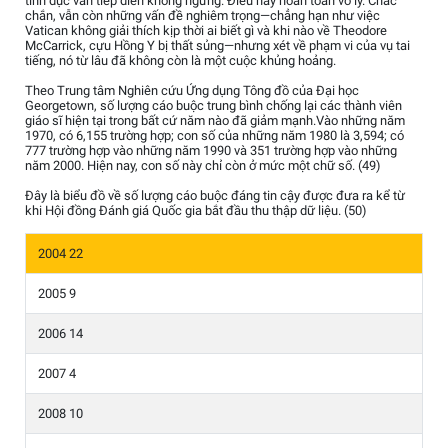
tình dục vẫn tiếp diễn không ngừng. Điều này hoàn toàn vô lý. Chắc
chắn, vẫn còn những vấn đề nghiêm trọng—chẳng hạn như việc
Vatican không giải thích kịp thời ai biết gì và khi nào về Theodore
McCarrick, cựu Hồng Y bị thất sủng—nhưng xét về phạm vi của vụ tai
tiếng, nó từ lâu đã không còn là một cuộc khủng hoảng.
Theo Trung tâm Nghiên cứu Ứng dụng Tông đồ của Đại học
Georgetown, số lượng cáo buộc trung bình chống lại các thành viên
giáo sĩ hiện tại trong bất cứ năm nào đã giảm mạnh.Vào những năm
1970, có 6,155 trường hợp; con số của những năm 1980 là 3,594; có
777 trường hợp vào những năm 1990 và 351 trường hợp vào những
năm 2000. Hiện nay, con số này chỉ còn ở mức một chữ số. (49)
Đây là biểu đồ về số lượng cáo buộc đáng tin cậy được đưa ra kể từ
khi Hội đồng Đánh giá Quốc gia bắt đầu thu thập dữ liệu. (50)
2004 22
2005 9
2006 14
2007 4
2008 10