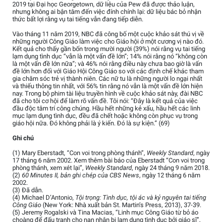
2019 tại Đại học Georgetown, dữ liệu của Pew đã được thảo luận,
nhưng không ai bận tâm đến việc đính chính lại: dữ liệu bác bỏ nhận
thức bất lợi rằng vụ tai tiếng vẫn đang tiếp diễn.
Vào tháng 11 năm 2019, NBC đã công bố một cuộc khảo sát thú vị về
những người Công Giáo làm việc cho Giáo hội ở một cương vị nào đó.
Kết quả cho thấy gần bốn trong mười người (39%) nói rằng vụ tai tiếng
lạm dụng tình dục “vẫn là một vấn đề lớn”; 14% nói rằng nó “không còn
là một vấn đề lớn nữa”; và 46% nói rằng điều này chưa bao giờ là vấn
đề lớn hơn đối với Giáo Hội Công Giáo so với các định chế khác tham
gia chăm sóc trẻ vị thành niên. Các nữ tu là những người lo ngại nhất
và thiếu thông tin nhất, với 56% tin rằng nó vẫn là một vấn đề lớn hiện
nay. Trong bộ phim tài liệu truyền hình về cuộc khảo sát này, đài NBC
đã cho tôi cơ hội để làm rõ vấn đề. Tôi nói: “Đây là kết quả của việc
đầu độc tâm trí công chúng. Hầu hết những kẻ xấu, hầu hết các linh
mục lạm dụng tình dục, đều đã chết hoặc không còn phục vụ trong
giáo hội nữa. Đó không phải là ý kiến. Đó là sự kiện.” (69)
Ghi chú
(1) Mary Eberstadt, “Con voi trong phòng thánh”,
Weekly Standard
, ngày
17 tháng 6 năm 2002. Xem thêm bài báo của Eberstadt “Con voi trong
phòng thánh, xem xét lại”,
Weekly Standard
, ngày 24 tháng 9 năm 2018.
(2)
60 Minutes II, bản ghi chép của CBS News
, ngày 12 tháng 6 năm
2002.
(3) Đã dẫn.
(4) Michael D’Antonio,
Tội trọng: Tình dục, tội ác và kỷ nguyên tai tiếng
Công Giáo
(New York: Nhà xuất bản St. Martin’s Press, 2013), 37-39.
(5) Jeremy Rogalski và Tina Macias, “Linh mục Công Giáo từ bỏ áo
choàng để đấu tranh cho nạn nhân bị lạm dụng tình dục bởi giáo sĩ”,