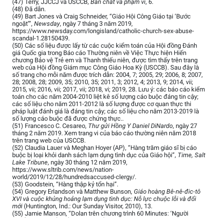
(47) Terry, JJCCJ và USCCB,
Bản chất và phạm vi
, 6.
(48) Đã dẫn.
(49) Bart Jones và Craig Schneider, “Giáo Hội Công Giáo tại ‘Bước
ngoặt’”,
Newsday
, ngày 7 tháng 3 năm 2019,
https://www.newsday.com/longisland/catholic-church-sex-abuse-
scandal-1.28150439.
(50) Các số liệu được lấy từ các cuộc kiểm toán của Hội đồng Đánh
giá Quốc gia trong Báo cáo Thường niên về Việc Thực hiện Hiến
chương Bảo vệ Trẻ em và Thanh thiếu niên, được tìm thấy trên trang
web của Hội đồng Giám mục Công Giáo Hoa Kỳ (USCCB). Sau đây là
số trang cho mỗi năm được trích dẫn: 2004, 7; 2005, 29; 2006, 8; 2007,
28; 2008, 28; 2009, 35; 2010, 35; 2011, 3; 2012, 4; 2013, 9; 2014, vii;
2015, vii; 2016, vii; 2017, vii; 2018, vi; 2019, 28. Lưu ý: các báo cáo kiểm
toán cho các năm 2004-2010 liệt kê số lượng cáo buộc đáng tin cậy;
các số liệu cho năm 2011-2012 là số lượng được cơ quan thực thi
pháp luật đánh giá là đáng tin cậy; các số liệu cho năm 2013-2019 là
số lượng cáo buộc đã được chứng thực..
(51) Francesco C. Cesareo,
Thư gửi Hồng Y Daniel DiNardo
, ngày 27
tháng 2 năm 2019. Xem trang vi của báo cáo thường niên năm 2018
trên trang web của USCCB.
(52) Claudia Lauer và Meghan Hoyer (AP), “Hàng trăm giáo sĩ bị cáo
buộc bị loại khỏi danh sách lạm dụng tình dục của Giáo hội”,
Time, Salt
Lake Tribune
, ngày 30 tháng 12 năm 2019,
https://www.sltrib.com/news/nation-
world/2019/12/28/hundredsaccused-clergy/.
(53) Goodstein, “Hàng thập kỷ tổn hại”.
(54) Gregory Erlandson và Matthew Bunson,
Giáo hoàng Bê-nê-đic-tô
XVI và cuộc khủng hoảng lạm dụng tình dục: Nỗ lực chuộc lỗi và đổi
mới
(Huntington, Ind.: Our Sunday Visitor, 2010), 13.
(55) Jamie Manson, “Dolan trên chương trình 60 Minutes: ‘Người