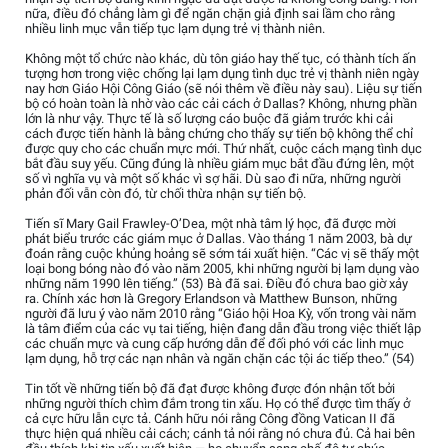
nữa, điều đó chẳng làm gì để ngăn chặn giả định sai lầm cho rằng
nhiều linh mục vẫn tiếp tục lạm dụng trẻ vị thành niên.
Không một tổ chức nào khác, dù tôn giáo hay thế tục, có thành tích ấn
tượng hơn trong việc chống lại lạm dụng tình dục trẻ vị thành niên ngày
nay hơn Giáo Hội Công Giáo (sẽ nói thêm về điều này sau). Liệu sự tiến
bộ có hoàn toàn là nhờ vào các cải cách ở Dallas? Không, nhưng phần
lớn là như vậy. Thực tế là số lượng cáo buộc đã giảm trước khi cải
cách được tiến hành là bằng chứng cho thấy sự tiến bộ không thể chỉ
được quy cho các chuẩn mực mới. Thứ nhất, cuộc cách mạng tình dục
bắt đầu suy yếu. Cũng đúng là nhiều giám mục bắt đầu đứng lên, một
số vì nghĩa vụ và một số khác vì sợ hãi. Dù sao đi nữa, những người
phản đối vẫn còn đó, từ chối thừa nhận sự tiến bộ.
Tiến sĩ Mary Gail Frawley-O’Dea, một nhà tâm lý học, đã được mời
phát biểu trước các giám mục ở Dallas. Vào tháng 1 năm 2003, bà dự
đoán rằng cuộc khủng hoảng sẽ sớm tái xuất hiện. “Các vị sẽ thấy một
loại bong bóng nào đó vào năm 2005, khi những người bị lạm dụng vào
những năm 1990 lên tiếng.” (53) Bà đã sai. Điều đó chưa bao giờ xảy
ra. Chính xác hơn là Gregory Erlandson và Matthew Bunson, những
người đã lưu ý vào năm 2010 rằng “Giáo hội Hoa Kỳ, vốn trong vài năm
là tâm điểm của các vụ tai tiếng, hiện đang dẫn đầu trong việc thiết lập
các chuẩn mực và cung cấp hướng dẫn để đối phó với các linh mục
lạm dụng, hỗ trợ các nạn nhân và ngăn chặn các tội ác tiếp theo.” (54)
Tin tốt về những tiến bộ đã đạt được không được đón nhận tốt bởi
những người thích chìm đắm trong tin xấu. Họ có thể được tìm thấy ở
cả cực hữu lẫn cực tả. Cánh hữu nói rằng Công đồng Vatican II đã
thực hiện quá nhiều cải cách; cánh tả nói rằng nó chưa đủ. Cả hai bên