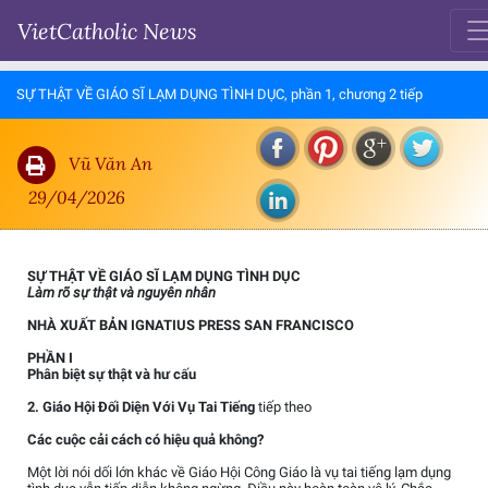
VietCatholic News
SỰ THẬT VỀ GIÁO SĨ LẠM DỤNG TÌNH DỤC, phần 1, chương 2 tiếp
Vũ Văn An
29/04/2026
SỰ THẬT VỀ GIÁO SĨ LẠM DỤNG TÌNH DỤC
Làm rõ sự thật và nguyên nhân
NHÀ XUẤT BẢN IGNATIUS PRESS SAN FRANCISCO
PHẦN I
Phân biệt sự thật và hư cấu
2. Giáo Hội Đối Diện Với Vụ Tai Tiếng
tiếp theo
Các cuộc cải cách có hiệu quả không?
Một lời nói dối lớn khác về Giáo Hội Công Giáo là vụ tai tiếng lạm dụng