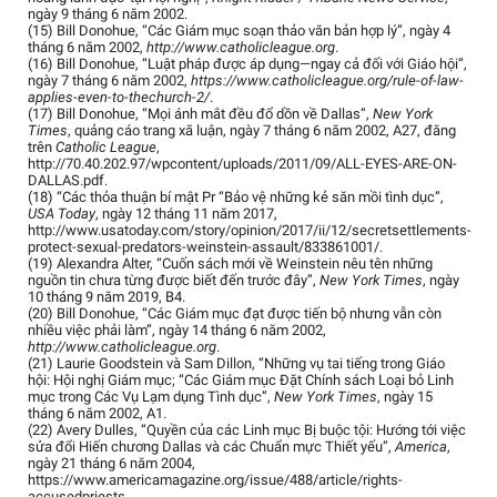
ngày 9 tháng 6 năm 2002.
(15) Bill Donohue, “Các Giám mục soạn thảo văn bản hợp lý”, ngày 4
tháng 6 năm 2002,
http://www.catholicleague.org
.
(16) Bill Donohue, “Luật pháp được áp dụng—ngay cả đối với Giáo hội”,
ngày 7 tháng 6 năm 2002,
https://www.catholicleague.org/rule-of-law-
applies-even-to-thechurch-2/
.
(17) Bill Donohue, “Mọi ánh mắt đều đổ dồn về Dallas”,
New York
Times
, quảng cáo trang xã luận, ngày 7 tháng 6 năm 2002, A27, đăng
trên
Catholic League
,
http://70.40.202.97/wpcontent/uploads/2011/09/ALL-EYES-ARE-ON-
DALLAS.pdf.
(18) “Các thỏa thuận bí mật Pr “Bảo vệ những kẻ săn mồi tình dục”,
USA Today
, ngày 12 tháng 11 năm 2017,
http://www.usatoday.com/story/opinion/2017/ii/12/secretsettlements-
protect-sexual-predators-weinstein-assault/833861001/.
(19) Alexandra Alter, “Cuốn sách mới về Weinstein nêu tên những
nguồn tin chưa từng được biết đến trước đây”,
New York Times
, ngày
10 tháng 9 năm 2019, B4.
(20) Bill Donohue, “Các Giám mục đạt được tiến bộ nhưng vẫn còn
nhiều việc phải làm”, ngày 14 tháng 6 năm 2002,
http://www.catholicleague.org
.
(21) Laurie Goodstein và Sam Dillon, “Những vụ tai tiếng trong Giáo
hội: Hội nghị Giám mục; “Các Giám mục Đặt Chính sách Loại bỏ Linh
mục trong Các Vụ Lạm dụng Tình dục”,
New York Times
, ngày 15
tháng 6 năm 2002, A1.
(22) Avery Dulles, “Quyền của các Linh mục Bị buộc tội: Hướng tới việc
sửa đổi Hiến chương Dallas và các Chuẩn mực Thiết yếu”,
America
,
ngày 21 tháng 6 năm 2004,
https://www.americamagazine.org/issue/488/article/rights-
accusedpriests.