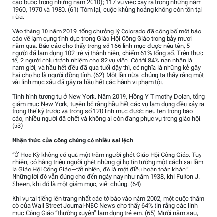
cáo buộc trong những năm 2010); 117 vụ việc xảy ra trong những năm
1960, 1970 và 1980. (61) Tóm lại, cuộc khủng hoảng không còn tồn tại
nữa.
Vào tháng 10 năm 2019, tổng chưởng lý Colorado đã công bố một báo
cáo về lạm dụng tình dục trong Giáo Hội Công Giáo trong bảy mươi
năm qua. Báo cáo cho thấy trong số 166 linh mục được nêu tên, 5
người đã lạm dụng 102 trẻ vị thành niên, chiếm 61% tổng số. Trên thực
tế, 2 người chịu trách nhiệm cho 82 vụ việc. Có tới 84% nạn nhân là
nam giới, và hầu hết đều đã qua tuổi dậy thì, có nghĩa là những kẻ gây
hại cho họ là người đồng tính. (62) Một lần nữa, chúng ta thấy rằng một
vài linh mục xấu đã gây ra hầu hết các hành vi phạm tội.
Tình hình tương tự ở New York. Năm 2019, Hồng Y Timothy Dolan, tổng
giám mục New York, tuyên bố rằng hầu hết các vụ lạm dụng đều xảy ra
trong thế kỷ trước và trong số 120 linh mục được nêu tên trong báo
cáo, nhiều người đã chết và không ai còn đang phục vụ trong giáo hội.
(63)
Nhận thức của công chúng có nhiều sai lệch
“Ở Hoa Kỳ không có quá một trăm người ghét Giáo Hội Công Giáo. Tuy
nhiên, có hàng triệu người ghét những gì họ tin tưởng một cách sai lầm
là Giáo Hội Công Giáo—tất nhiên, đó là một điều hoàn toàn khác.”
Những lời đó vẫn đúng cho đến ngày nay như năm 1938, khi Fulton J.
Sheen, khi đó là một giám mục, viết chúng. (64)
Khi vụ tai tiếng lên trang nhất các tờ báo vào năm 2002, một cuộc thăm
dò của Wall Street Journal-NBC News cho thấy 64% tin rằng các linh
mục Công Giáo “thường xuyên” lạm dụng trẻ em. (65) Mười năm sau,