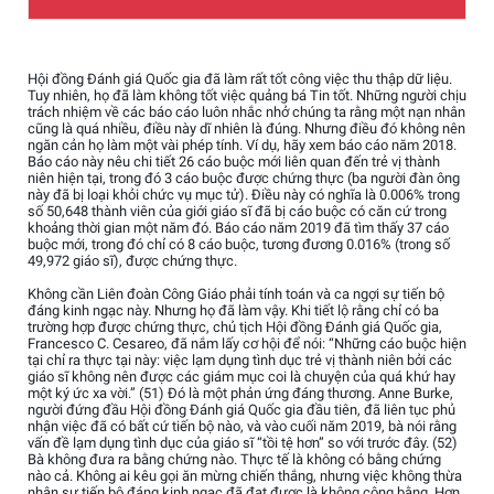
Hội đồng Đánh giá Quốc gia đã làm rất tốt công việc thu thập dữ liệu.
Tuy nhiên, họ đã làm không tốt việc quảng bá Tin tốt. Những người chịu
trách nhiệm về các báo cáo luôn nhắc nhở chúng ta rằng một nạn nhân
cũng là quá nhiều, điều này dĩ nhiên là đúng. Nhưng điều đó không nên
ngăn cản họ làm một vài phép tính. Ví dụ, hãy xem báo cáo năm 2018.
Báo cáo này nêu chi tiết 26 cáo buộc mới liên quan đến trẻ vị thành
niên hiện tại, trong đó 3 cáo buộc được chứng thực (ba người đàn ông
này đã bị loại khỏi chức vụ mục tử). Điều này có nghĩa là 0.006% trong
số 50,648 thành viên của giới giáo sĩ đã bị cáo buộc có căn cứ trong
khoảng thời gian một năm đó. Báo cáo năm 2019 đã tìm thấy 37 cáo
buộc mới, trong đó chỉ có 8 cáo buộc, tương đương 0.016% (trong số
49,972 giáo sĩ), được chứng thực.
Không cần Liên đoàn Công Giáo phải tính toán và ca ngợi sự tiến bộ
đáng kinh ngạc này. Nhưng họ đã làm vậy. Khi tiết lộ rằng chỉ có ba
trường hợp được chứng thực, chủ tịch Hội đồng Đánh giá Quốc gia,
Francesco C. Cesareo, đã nắm lấy cơ hội để nói: “Những cáo buộc hiện
tại chỉ ra thực tại này: việc lạm dụng tình dục trẻ vị thành niên bởi các
giáo sĩ không nên được các giám mục coi là chuyện của quá khứ hay
một ký ức xa vời.” (51) Đó là một phản ứng đáng thương. Anne Burke,
người đứng đầu Hội đồng Đánh giá Quốc gia đầu tiên, đã liên tục phủ
nhận việc đã có bất cứ tiến bộ nào, và vào cuối năm 2019, bà nói rằng
vấn đề lạm dụng tình dục của giáo sĩ “tồi tệ hơn” so với trước đây. (52)
Bà không đưa ra bằng chứng nào. Thực tế là không có bằng chứng
nào cả. Không ai kêu gọi ăn mừng chiến thắng, nhưng việc không thừa
nhận sự tiến bộ đáng kinh ngạc đã đạt được là không công bằng. Hơn