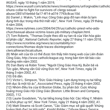
WUSA9
, ngày 10 tháng 1 năm 2019,
https://www.wusa9.com/article/news/investigations/unforgivable/catholic
shuns-collar-to-fight-for-survivors-of-clergy-sexual-
abuse/2851d16e66d-5a17-4f14-a074-7793c8cac10d.
(6) Daniel J. Wakin, “Linh mục Công Giáo giúp đỡ nạn nhân bị lạm
dụng tình dục trong nhà thờ mất việc”,
New York Times
, ngày 29 tháng
4 năm 2004,
https://www.nytimes.com/2004/04/29/us/catholic-priest-who-aids-
churchsexual-abuse-victims-loses-job-military-chaplain.html.
(7) Tom Roberts, “Thomas Doyle theo dõi sự tan rã của Văn hóa giáo
sĩ/phân cấp”,
National Catholic Reporter
, ngày 27 tháng 11 năm 2018,
http://www.ncronline.org/news/accountability/ncr-
connections/thomas-doyle-traces-disintegration-
clericalhierarchicalculture.
(8) Nhận xét của tôi có thể được tìm thấy trên trang web của Liên đoàn
Công Giáo,
http://www.catholicleague.org
, trong bản tóm tắt báo cáo
thường niên năm 2002.
(9) Dan Barry và Robin Toner, “Người Công Giáo Hoa Kỳ, Buồn bã và
Tức giận, Nhưng vẫn Giữ vững Đức tin”,
New York Times
, ngày 24
tháng 3 năm 2002, A1.
(10) Đã dẫn.
(11) Victor L. Simpson, “Đức Giáo Hoàng: Lạm dụng trong vụ tai tiếng
tình dục là một tội ác”,
Associated Press
, ngày 23 tháng 4 năm 2002.
(12) Nhóm điều tra của tờ Boston Globe,
Sự phản bội: Cuộc khủng
hoảng trong Giáo Hội Công Giáo
(Boston: Little Brown and Company,
2002), 112.
(13) Laurie Goodstein, “Vụ tai tiếng trong Giáo hội: Các Hồng Y; Nhiệm
vụ khôi phục uy tín”,
New York Times
, ngày 21 tháng 4 năm 2002, A1.
(14) Matt Stearns và Scott Canon, “Các Giám mục sẽ giải quyết ‘khủng
hoảng lãnh đạo’ tại Hội nghị”,
Knight Ridder / Tribune News Service
,