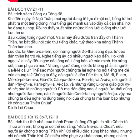
BÀI ĐỌC 1 Cv 2:1-11
Bài trích sách Công vụ Tông đồ.
Khi đến ngày lễ Ngũ Tuần, mọi người đang tề tựu ở một nơi, bỗng từ trời
phát ra một tiếng động, như tiếng gió mạnh ùa vào đầy cả căn nhà, nơi
họ đang tụ họp. Rồi họ thấy xuất hiện những hình lưỡi giống như lưỡi
lửa tản ra
đậu xuống từng người một. Và ai nấy đều được tràn đầy ơn Thánh
Thần, họ bắt đầu nói các thứ tiếng khác, tuỳ theo khả năng Thánh
Thần ban cho.
Lúc đó, tại Giê-ru-sa-lem, có những người Do-thái sùng đạo, từ các
dân thiên hạ trở về. Nghe tiếng ấy, có nhiều người kéo đến. Họ kinh
ngạc vì ai nấy đều nghe các ông nói tiếng bản xứ của mình. Họ sửng
sốt, thán phục và nói: “Những người đang nói đó không phải là người
Ga-li-lê cả ư? Thế sao mỗi người chúng ta lại nghe họ nói tiếng mẹ đẻ
của chúng ta? Chúng ta đây, có người là dân Pác-thi-a, Mê-đi, Ê-lam,
Mê-xô-pô-ta-mi-a, Giu-đê, Cáp-pa-đô-ki-a, Pon-tô, và A-xi-a, có người là
dân Phy-ghi-a, Pam-phy-lia, Ai-cập, và những vùng Li-by-a giáp giới Ky-
rê-nê; nào là những người từ Rô-ma đến đây; nào là người Do-thái cũng
như người đạo theo; nào là người đảo Cơ-rê-ta hay người Ả-rập, vậy mà
chúng ta đều nghe họ dùng tiếng nói của chúng ta mà loan báo những
kỳ công của Thiên Chúa!”
Đó là Lời Chúa.
BÀI ĐỌC 2 1Cr 12:3b-7,12-13
Bài trích thư thứ nhất của thánh Phao-lô tông đồ gửi tín hữu Cô-rin-tô.
Thưa anh em, không ai có thể nói rằng: “Đức Giê-su là Chúa”, nếu
người ấy không ở trong Thần Khí. Có nhiều đặc sủng khác nhau, nhưng
chỉ có một Thần Khí. Có nhiều việc phục vụ khác nhau, nhưng chỉ có