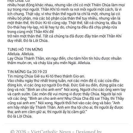
một Chúa. Có
nhiều hoạt động khác nhau, nhưng vẫn chỉ có một Thiên Chúa làm mọi
sự trong mọi người. Thần Khí tỏ mình ra nơi mỗi người một cách, là vì
ích chung. Thật vậy, ví như thân thể người ta chỉ là một, nhưng lại có
nhiều bộ phận, mà các bộ phận của thân thể tuy nhiều, nhưng vẫn là
một thân thể, thì Đức Ki-tô cũng vậy. Thật thế, tất cả chúng ta, dầu là
Do-thái hay Hy-lạp, nô lệ hay tự do, chúng ta đều đã chịu phép rửa
trong cùng một Thần Khí để
trở nên một thân thể. Tất cả chúng ta đã được đầy tràn một Thần Khí
duy nhất. Đó là Lời Chúa.
TUNG HÔ TIN MỪNG
Alleluia. Alleluia.
Lạy Chúa Thánh Thần, xin ngự đến, cho tâm hồn tín hữu được nhuần
thấm muôn ơn, và cháy lửa yêu mến Ngài. Alleluia.
TIN MỪNG Ga 20:19-23
Tin mừng Chúa Giê-su Ki-tô theo thánh Gio-an.
Vào chiều ngày thứ nhất trong tuần, nơi các môn đệ ở, các cửa đều
đóng kín, vì các ông sợ người Do-thái. Đức Giê-su đến, đứng giữa các
ông và nói: “Bình an cho anh em!” Nói xong, Người cho các ông xem tay
và cạnh sườn. Các môn đệ vui mừng vì được thấy Chúa. Người lại nói
với các ông: “Bình an cho anh em! Như Chúa Cha đã sai Thầy, thì Thầy
cũng sai anh em.” Nói xong, Người thổi hơi vào các ông và bảo: “Anh
em hãy nhận lấy Thánh Thần. Anh em tha tội cho ai, thì người ấy được
tha; anh em cầm giữ ai, thì người ấy bị cầm giữ.”
Đó là Lời Chúa.
© 2026 - VietCatholic News - Designed by