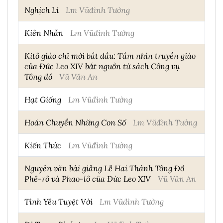
Nghịch Lí
Lm Vũđình Tường
Kiên Nhẫn
Lm Vũđình Tường
Kitô giáo chỉ mới bắt đầu: Tầm nhìn truyền giáo
của Đức Leo XIV bắt nguồn từ sách Công vụ
Tông đồ
Vũ Văn An
Hạt Giống
Lm Vũđình Tường
Hoán Chuyển Những Con Số
Lm Vũđình Tường
Kiến Thức
Lm Vũđình Tường
Nguyên văn bài giảng Lễ Hai Thánh Tông Đồ
Phê-rô và Phao-lô của Đức Leo XIV
Vũ Văn An
Tình Yêu Tuyệt Vời
Lm Vũđình Tường