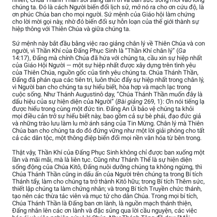
chúng ta. Đó là cách Người biến đổi lịch sử, mở nó ra cho ơn cứu độ, là
ơn phúc Chúa ban cho mọi người. Sứ mệnh của Giáo hội làm chứng
cho lời mời gọi này, nhờ đó biến đổi sự hỗn loạn của thế giới thành sự
hiệp thông với Thiên Chúa và giữa chúng ta.
Sứ mệnh này bắt đầu bằng việc rao giảng chân lý về Thiên Chúa và con
người, vì Thần Khí của Đấng Phục Sinh là “Thần Khí chân lý” (
Ga
14:17), Đấng mà chính Chúa đã hứa với chúng ta, cầu xin sự hiệp nhất
của Giáo Hội Người — một sự hiệp nhất được xây dựng trên tình yêu
của Thiên Chúa, nguồn gốc của tình yêu chúng ta. Chúa Thánh Thần,
Đấng đã phán qua các tiên tri, luôn thúc đẩy sự hiệp nhất trong chân lý,
vì Người ban cho chúng ta sự hiểu biết, hòa hợp và mạch lạc trong
cuộc sống. Như Thánh Augustinô dạy, “Chúa Thánh Thần muốn đây là
dấu hiệu của sự hiện diện của Người” (
Bài giảng
269, 1): Ơn nói tiếng lạ
được hiểu trong cùng một đức tin. Đấng An Ủi bảo vệ chúng ta khỏi
mọi điều cản trở sự hiểu biết này, bao gồm cả sự bè phái, đạo đức giả
và những trào lưu làm lu mờ ánh sáng của Tin Mừng. Chân lý mà Thiên
Chúa ban cho chúng ta do đó đứng vững như một lời giải phóng cho tất
cả các dân tộc, một thông điệp biến đổi mọi nền văn hóa từ bên trong.
Thật vậy, Thần Khí của Đấng Phục Sinh không chỉ được ban xuống một
lần và mãi mãi, mà là liên tục. Cũng như Thánh Thể là sự hiện diện
sống động của Chúa Kitô, Đấng nuôi dưỡng chúng ta không ngừng, thì
Chúa Thánh Thần cũng in dấu ấn của Người trên chúng ta trong Bí tích
Thánh tẩy, làm cho chúng ta trở thành Kitô hữu; trong Bí tích Thêm sức,
thiết lập chúng ta làm chứng nhân; và trong Bí tích Truyền chức thánh,
tạo nên các thừa tác viên và mục tử cho dân Chúa. Trong mọi bí tích,
Chúa Thánh Thần là Đấng ban ơn lành, là nguồn mạch thánh thiện,
Đấng nhân lên các ơn lành và đặc sủng qua lời cầu nguyện, các việc