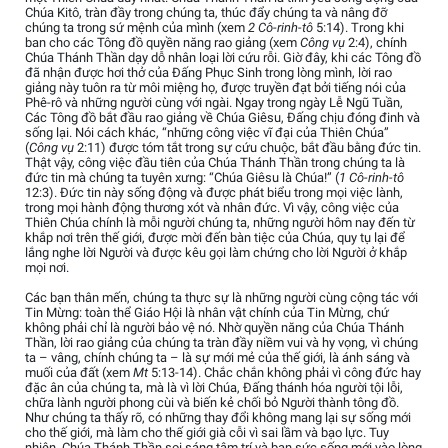
Chúa Kitô, tràn đầy trong chúng ta, thúc đẩy chúng ta và nâng đỡ
chúng ta trong sứ mệnh của mình (xem
2 Cô-rinh-tô
5:14). Trong khi
ban cho các Tông đồ quyền năng rao giảng (xem
Công vụ
2:4), chính
Chúa Thánh Thần dạy dỗ nhân loại lời cứu rỗi. Giờ đây, khi các Tông đồ
đã nhận được hơi thở của Đấng Phục Sinh trong lòng mình, lời rao
giảng này tuôn ra từ môi miệng họ, được truyền đạt bởi tiếng nói của
Phê-rô và những người cùng với ngài. Ngay trong ngày Lễ Ngũ Tuần,
Các Tông đồ bắt đầu rao giảng về Chúa Giêsu, Đấng chịu đóng đinh và
sống lại. Nói cách khác, “những công việc vĩ đại của Thiên Chúa”
(
Công vụ
2:11) được tóm tắt trong sự cứu chuộc, bắt đầu bằng đức tin.
Thật vậy, công việc đầu tiên của Chúa Thánh Thần trong chúng ta là
đức tin mà chúng ta tuyên xưng: “Chúa Giêsu là Chúa!” (
1 Cô-rinh-tô
12:3). Đức tin này sống động và được phát biểu trong mọi việc lành,
trong mọi hành động thương xót và nhân đức. Vì vậy, công việc của
Thiên Chúa chính là mỗi người chúng ta, những người hôm nay đến từ
khắp nơi trên thế giới, được mời đến bàn tiệc của Chúa, quy tụ lại để
lắng nghe lời Người và được kêu gọi làm chứng cho lời Người ở khắp
mọi nơi.
Các bạn thân mến, chúng ta thực sự là những người cùng cộng tác với
Tin Mừng: toàn thể Giáo Hội là nhân vật chính của Tin Mừng, chứ
không phải chỉ là người bảo vệ nó. Nhờ quyền năng của Chúa Thánh
Thần, lời rao giảng của chúng ta tràn đầy niềm vui và hy vọng, vì chúng
ta – vâng, chính chúng ta – là sự mới mẻ của thế giới, là ánh sáng và
muối của đất (xem
Mt
5:13-14). Chắc chắn không phải vì công đức hay
đặc ân của chúng ta, mà là vì lời Chúa, Đấng thánh hóa người tội lỗi,
chữa lành người phong cùi và biến kẻ chối bỏ Người thành tông đồ.
Như chúng ta thấy rõ, có những thay đổi không mang lại sự sống mới
cho thế giới, mà làm cho thế giới già cỗi vì sai lầm và bạo lực. Tuy
nhiên, Chúa Thánh Thần soi sáng tâm trí và ban sức sống mới vào lòng