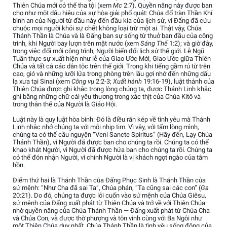
Thiên Chúa mới có thể tha tội (xem
Mc
2:7). Quyền năng này được ban
cho như một dấu hiệu của sự hòa giải phổ quát: Chúa đổ tràn Thần Khí
bình an của Người từ đầu này đến đầu kia của lịch sử, vì Đấng đã cứu
chuộc mọi người khỏi sự chết không loại trừ một ai. Thật vậy, Chúa
Thánh Thần là Chúa và là Đấng ban sự sống từ thuở ban đầu của công
trình, khi Người bay lượn trên mặt nước (xem
Sáng Thế
1:2); và giờ đây,
trong việc đổi mới công trình, Người biến đổi lịch sử thế giới. Lễ Ngũ
Tuần thực sự xuất hiện như lễ của Giao Ước Mới, Giao Ước giữa Thiên
Chúa và tất cả các dân tộc trên thế giới. Trong khi tiếng gầm rú từ trên
cao, gió và những lưỡi lửa trong phòng trên lầu gợi nhớ đến những dấu
lạ xưa tại Sinai (xem
Công vụ
2:2-3;
Xuất hành
19:16-19), luật thánh của
Thiên Chúa được ghi khắc trong lòng chúng ta, được Thánh Linh khắc
ghi bằng những chữ cái yêu thương trong xác thịt của Chúa Kitô và
trong thân thể của Người là Giáo Hội.
Luật này là quy luật hòa bình: Đó là điều răn kép về tình yêu mà Thánh
Linh nhắc nhở chúng ta với mỗi nhịp tim. Vì vậy, với tấm lòng mình,
chúng ta có thể cầu nguyện “Veni Sancte Spiritus” (Hãy đến, Lạy Chúa
Thánh Thần), vì Người đã được ban cho chúng ta rồi. Chúng ta có thể
khao khát Người, vì Người đã được hứa ban cho chúng ta rồi. Chúng ta
có thể đón nhận Người, vì chính Người là vị khách ngọt ngào của tâm
hồn.
Điểm thứ hai là Thánh Thần của Đấng Phục Sinh là Thánh Thần của
sứ mệnh: “Như Cha đã sai Ta”, Chúa phán, “Ta cũng sai các con” (
Ga
20:21). Do đó, chúng ta được lôi cuốn vào sứ mệnh của Chúa Giêsu,
sứ mệnh của Đấng xuất phát từ Thiên Chúa và trở về với Thiên Chúa
nhờ quyền năng của Chúa Thánh Thần — Đấng xuất phát từ Chúa Cha
và Chúa Con, và được thờ phượng và tôn vinh cùng với Ba Ngôi như
một Thiên Chúa duy nhất. Chúa Thánh Thần là tình yêu sống động của