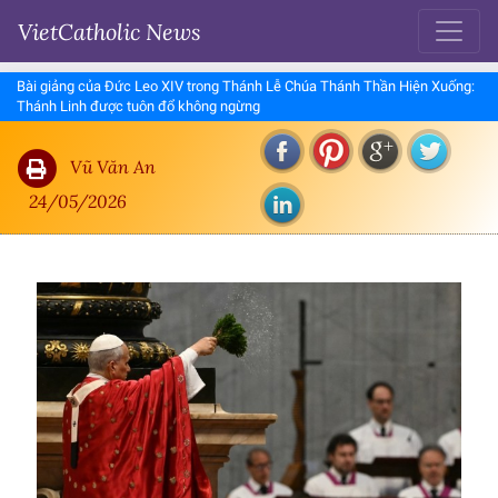
VietCatholic News
Bài giảng của Đức Leo XIV trong Thánh Lễ Chúa Thánh Thần Hiện Xuống:
Thánh Linh được tuôn đổ không ngừng
Vũ Văn An
24/05/2026