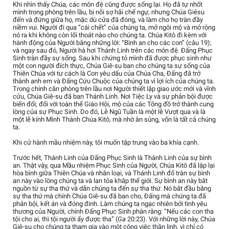
Khi nhìn thấy Chúa, các môn đệ cũng được sống lại. Họ đã tự nhốt
mình trong phòng trên lầu, bị nỗi sợ hãi chế ngự, nhưng Chúa Giêsu
đến và đứng giữa họ, mặc dù cửa đã đóng, và làm cho họ tràn đầy
niềm vui. Người đi qua “cái chết” của chúng ta, mở ngôi mộ và mở rộng
nó ra khi không còn lối thoát nào cho chúng ta. Chúa Kitô đi kèm với
hành động của Người bằng những lời: “Bình an cho các con” (câu 19);
và ngay sau đó, Người hà hơi Thánh Linh trên các môn đệ. Đấng Phục
Sinh tràn đầy sự sống. Sau khi chứng tỏ mình đã được phục sinh như
một con người đích thực, Chúa Giê-su ban cho chúng ta sự sống của
Thiên Chúa với tư cách là Con yêu dấu của Chúa Cha, Đấng đã trở
thành anh em và Đấng Cứu Chuộc của chúng ta vì lợi ích của chúng ta.
Trong chính căn phòng trên lầu nơi Người thiết lập giao ước mới và vĩnh
cửu, Chúa Giê-su đã ban Thánh Linh. Nơi Tiệc Ly và sự phản bội được
biến đổi; đối với toàn thể Giáo Hội, mộ của các Tông đồ trở thành cung
lòng của sự Phục Sinh. Do đó, Lễ Ngũ Tuần là một lễ Vượt qua và là
một lễ kính Mình Thánh Chúa Kitô, mà nhờ ân sủng, vốn là tất cả chúng
ta.
Khi cử hành mầu nhiệm này, tôi muốn tập trung vào ba khía cạnh.
Trước hết, Thánh Linh của Đấng Phục Sinh là Thánh Linh của sự bình
an. Thật vậy, qua Mầu nhiệm Phục Sinh của Người, Chúa Kitô đã lập lại
hòa bình giữa Thiên Chúa và nhân loại, và Thánh Linh đổ tràn sự bình
an này vào lòng chúng ta và lan tỏa khắp thế giới. Sự bình an này bắt
nguồn từ sự tha thứ và dẫn chúng ta đến sự tha thứ. Nó bắt đầu bằng
sự tha thứ mà chính Chúa Giê-su đã ban cho, Đấng mà chúng ta đã
phản bội, kết án và đóng đinh. Làm chúng ta ngạc nhiên bởi tình yêu
thương của Người, chính Đấng Phục Sinh phán rằng: “Nếu các con tha
tội cho ai, thì tội người ấy được tha” (
Ga
20:23). Với những lời này, Chúa
Giê-su cho chúng ta tham gia vào một công việc thần linh, vì chỉ có