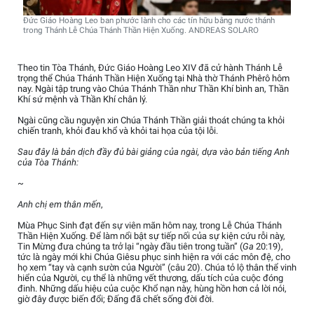
Đức Giáo Hoàng Leo ban phước lành cho các tín hữu bằng nước thánh
trong Thánh Lễ Chúa Thánh Thần Hiện Xuống. ANDREAS SOLARO
Theo tin Tòa Thánh, Đức Giáo Hoàng Leo XIV đã cử hành Thánh Lễ
trọng thể Chúa Thánh Thần Hiện Xuống tại Nhà thờ Thánh Phêrô hôm
nay. Ngài tập trung vào Chúa Thánh Thần như Thần Khí bình an, Thần
Khí sứ mệnh và Thần Khí chân lý.
Ngài cũng cầu nguyện xin Chúa Thánh Thần giải thoát chúng ta khỏi
chiến tranh, khỏi đau khổ và khỏi tai họa của tội lỗi.
Sau đây là bản dịch đầy đủ bài giảng của ngài, dựa vào bản tiếng Anh
của Tòa Thánh:
~
Anh chị em thân mến
,
Mùa Phục Sinh đạt đến sự viên mãn hôm nay, trong Lễ Chúa Thánh
Thần Hiện Xuống. Để làm nổi bật sự tiếp nối của sự kiện cứu rỗi này,
Tin Mừng đưa chúng ta trở lại “ngày đầu tiên trong tuần” (
Ga
20:19),
tức là ngày mới khi Chúa Giêsu phục sinh hiện ra với các môn đệ, cho
họ xem “tay và cạnh sườn của Người” (câu 20). Chúa tỏ lộ thân thể vinh
hiển của Người, cụ thể là những vết thương, dấu tích của cuộc đóng
đinh. Những dấu hiệu của cuộc Khổ nạn này, hùng hồn hơn cả lời nói,
giờ đây được biến đổi; Đấng đã chết sống đời đời.