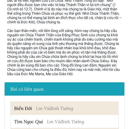
bác ái và việc nghiên cứu Lời Chúa. Như Thánh Tông đồ dạy: “Mỗi
người đều được ban cho việc tỏ bày Thánh Thần vì lợi ích chung” (
1
Cô-rinh-tô
12:7). Chính vì lý do này mà chúng ta là Giáo Hội, một thân
thể sống trong Thiên Chúa và phục vụ thế giới. Nhờ Chúa Thánh Thần,
chúng ta có thể mang lại bình an đích thực cho tất cả, chân lý cứu rỗi –
chính là Đức Kitô, Chúa chúng ta.
Các bạn thân mến, với tấm lòng sốt sắng, hôm nay chúng ta hãy cầu
nguyện xin Chúa Thánh Thần của Đấng Phục Sinh cứu chúng ta khỏi
sự ác của chiến tranh, chiến tranh không phải do siêu cường nào mà
do quyền năng vô song của tình yêu thương mà thắng được. Chúng ta
hãy cầu nguyện xin Chúa giải thoát nhân loại khỏi khổ đau, khổ đau
không phải do của cải vô biên mà do ơn phúc vô tận mà thắng được.
Chúng ta hãy cầu xin Chúa chữa lành chúng ta khỏi tai họa tội lỗi nhờ
ơn cứu độ được loan báo cho muôn dân nhân danh Chúa Giêsu. Đây
chính là ân sủng đã ban cho các Tông đồ lòng can đảm; Nguyện xin
Chúa cũng ban cho chúng ta điều đó, hôm nay và mãi mãi, nhờ lời cầu
bầu của Đức Mẹ Maria, Mẹ của Giáo Hội.
Bài có liên quan
Biển Đời
Lm Vũđình Tường
Tìm Ngọc Quí
Lm Vũđình Tường