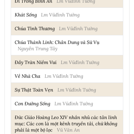
Đi Trong Bình An
Lm Vũđình Tường
Khát Sống
Lm Vũđình Tường
Chúa Tình Thương
Lm Vũđình Tường
Chúa Thánh Linh: Chân Dung và Sứ Vụ
Nguyễn Trung Tây
Đầy Tràn Niềm Vui
Lm Vũđình Tường
Về Nhà Cha
Lm Vũđình Tường
Sự Thật Toàn Vẹn
Lm Vũđình Tường
Con Đường Sống
Lm Vũđình Tường
Đức Giáo Hoàng Leo XIV nhắn nhủ các tân linh
mục: Các con là một kênh truyền tải, chứ không
phải là một bộ lọc
Vũ Văn An