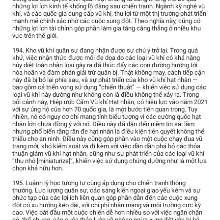
những lợi ích kinh tế khổng lồ đằng sau chiến tranh. Ngành kỹ nghệ vũ
khí, và các quốc gia cung cấp vũ khí, thu lợi từ một thị trường phát triển
mạnh mẽ chính xác nhờ các cuộc xung đột. Theo nghĩa này, cũng có
những lợi ích tài chính góp phần làm gia tăng căng thẳng ở nhiều khu
vực trên thế giới.
194. Kho vũ khí quân sự đang nhận được sự chú ý trở lại. Trong quá
khứ, việc nhận thức được mối đe dọa do các loại vũ khí có khả năng
hủy diệt toàn nhân loại gây ra đã thúc đẩy các con đường hướng tới
hòa hoãn và đàm phán giải trừ quân bị. Thật không may, cách tiếp cận
này đã bị bỏ lại phía sau, và sự phát triển của kho vũ khí hạt nhân —
bao gồm cả triển vọng sử dụng “chiến thuật” — khiến việc sử dụng các
loại vũ khí này dường như không còn là điều không thể xảy ra. Trong
bối cảnh này, Hiệp ước Cấm Vũ khí Hạt nhân, có hiệu lực vào năm 2021
với sự ủng hộ của hơn 70 quốc gia, là một bước tiến quan trọng. Tuy
nhiên, nó có nguy cơ chỉ mang tính biểu tượng vì các cường quốc hạt
nhân lớn chưa đồng ý với nó. Điều này đã dẫn đến niềm tin sai lầm
nhưng phổ biến rằng răn đe hạt nhân là điều kiện tiên quyết không thể
thiếu cho an ninh. Điều này cũng góp phần vào một cuộc chạy đua vũ
trang mới, khó kiểm soát và đi kèm với việc dần dần phá bỏ các thỏa
thuận giảm vũ khí hạt nhân, cũng như sự phát triển của các loại vũ khí
“thu nhỏ [miniaturize]”, khiến việc sử dụng chúng dường như là một lựa
chọn khả hữu hơn.
195. Luậnn lý học tương tự cũng áp dụng cho chiến tranh thông
thường. Lực lượng quân sự, các sáng kiến ngoại giao yếu kém và sự
phức tạp của các lợi ích liên quan góp phần dẫn đến các cuộc xung
đột có xu hướng kéo dài, với chi phí nhân mạng và môi trường cực kỳ
cao. Việc bắt đầu một cuộc chiến dễ hơn nhiều so với việc ngăn chặn
nó, thế nhưng, các cuộc thảo luận về phòng ngừa xung đột vẫn bị bỏ