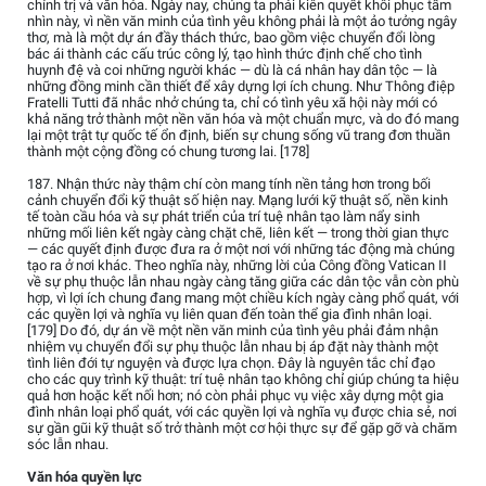
chính trị và văn hóa. Ngày nay, chúng ta phải kiên quyết khôi phục tầm
nhìn này, vì nền văn minh của tình yêu không phải là một ảo tưởng ngây
thơ, mà là một dự án đầy thách thức, bao gồm việc chuyển đổi lòng
bác ái thành các cấu trúc công lý, tạo hình thức định chế cho tình
huynh đệ và coi những người khác — dù là cá nhân hay dân tộc — là
những đồng minh cần thiết để xây dựng lợi ích chung. Như Thông điệp
Fratelli Tutti đã nhắc nhở chúng ta, chỉ có tình yêu xã hội này mới có
khả năng trở thành một nền văn hóa và một chuẩn mực, và do đó mang
lại một trật tự quốc tế ổn định, biến sự chung sống vũ trang đơn thuần
thành một cộng đồng có chung tương lai. [178]
187. Nhận thức này thậm chí còn mang tính nền tảng hơn trong bối
cảnh chuyển đổi kỹ thuật số hiện nay. Mạng lưới kỹ thuật số, nền kinh
tế toàn cầu hóa và sự phát triển của trí tuệ nhân tạo làm nẩy sinh
những mối liên kết ngày càng chặt chẽ, liên kết — trong thời gian thực
— các quyết định được đưa ra ở một nơi với những tác động mà chúng
tạo ra ở nơi khác. Theo nghĩa này, những lời của Công đồng Vatican II
về sự phụ thuộc lẫn nhau ngày càng tăng giữa các dân tộc vẫn còn phù
hợp, vì lợi ích chung đang mang một chiều kích ngày càng phổ quát, với
các quyền lợi và nghĩa vụ liên quan đến toàn thể gia đình nhân loại.
[179] Do đó, dự án về một nền văn minh của tình yêu phải đảm nhận
nhiệm vụ chuyển đổi sự phụ thuộc lẫn nhau bị áp đặt này thành một
tình liên đới tự nguyện và được lựa chọn. Đây là nguyên tắc chỉ đạo
cho các quy trình kỹ thuật: trí tuệ nhân tạo không chỉ giúp chúng ta hiệu
quả hơn hoặc kết nối hơn; nó còn phải phục vụ việc xây dựng một gia
đình nhân loại phổ quát, với các quyền lợi và nghĩa vụ được chia sẻ, nơi
sự gần gũi kỹ thuật số trở thành một cơ hội thực sự để gặp gỡ và chăm
sóc lẫn nhau.
Văn hóa quyền lực