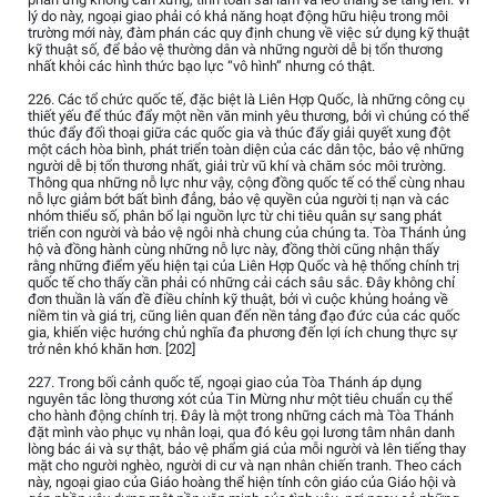
lý do này, ngoại giao phải có khả năng hoạt động hữu hiệu trong môi
trường mới này, đàm phán các quy định chung về việc sử dụng kỹ thuật
kỹ thuật số, để bảo vệ thường dân và những người dễ bị tổn thương
nhất khỏi các hình thức bạo lực “vô hình” nhưng có thật.
226. Các tổ chức quốc tế, đặc biệt là Liên Hợp Quốc, là những công cụ
thiết yếu để thúc đẩy một nền văn minh yêu thương, bởi vì chúng có thể
thúc đẩy đối thoại giữa các quốc gia và thúc đẩy giải quyết xung đột
một cách hòa bình, phát triển toàn diện của các dân tộc, bảo vệ những
người dễ bị tổn thương nhất, giải trừ vũ khí và chăm sóc môi trường.
Thông qua những nỗ lực như vậy, cộng đồng quốc tế có thể cùng nhau
nỗ lực giảm bớt bất bình đẳng, bảo vệ quyền của người tị nạn và các
nhóm thiểu số, phân bổ lại nguồn lực từ chi tiêu quân sự sang phát
triển con người và bảo vệ ngôi nhà chung của chúng ta. Tòa Thánh ủng
hộ và đồng hành cùng những nỗ lực này, đồng thời cũng nhận thấy
rằng những điểm yếu hiện tại của Liên Hợp Quốc và hệ thống chính trị
quốc tế cho thấy cần phải có những cải cách sâu sắc. Đây không chỉ
đơn thuần là vấn đề điều chỉnh kỹ thuật, bởi vì cuộc khủng hoảng về
niềm tin và giá trị, cũng liên quan đến nền tảng đạo đức của các quốc
gia, khiến việc hướng chủ nghĩa đa phương đến lợi ích chung thực sự
trở nên khó khăn hơn. [202]
227. Trong bối cảnh quốc tế, ngoại giao của Tòa Thánh áp dụng
nguyên tắc lòng thương xót của Tin Mừng như một tiêu chuẩn cụ thể
cho hành động chính trị. Đây là một trong những cách mà Tòa Thánh
đặt mình vào phục vụ nhân loại, qua đó kêu gọi lương tâm nhân danh
lòng bác ái và sự thật, bảo vệ phẩm giá của mỗi người và lên tiếng thay
mặt cho người nghèo, người di cư và nạn nhân chiến tranh. Theo cách
này, ngoại giao của Giáo hoàng thể hiện tính côn giáo của Giáo hội và