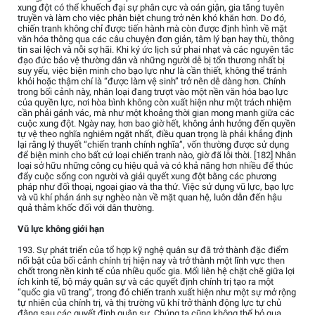
xung đột có thể khuếch đại sự phân cực và oán giận, gia tăng tuyên
truyền và làm cho việc phân biệt chung trở nên khó khăn hơn. Do đó,
chiến tranh không chỉ được tiến hành mà còn được định hình về mặt
văn hóa thông qua các câu chuyện đơn giản, tâm lý bạn hay thù, thông
tin sai lệch và nỗi sợ hãi. Khi ký ức lịch sử phai nhạt và các nguyên tắc
đạo đức bảo vệ thường dân và những người dễ bị tổn thương nhất bị
suy yếu, việc biện minh cho bạo lực như là cần thiết, không thể tránh
khỏi hoặc thậm chí là “được làm vệ sinh” trở nên dễ dàng hơn. Chính
trong bối cảnh này, nhân loại đang trượt vào một nền văn hóa bạo lực
của quyền lực, nơi hòa bình không còn xuất hiện như một trách nhiệm
cần phải gánh vác, mà như một khoảng thời gian mong manh giữa các
cuộc xung đột. Ngày nay, hơn bao giờ hết, không ảnh hưởng đến quyền
tự vệ theo nghĩa nghiêm ngặt nhất, điều quan trọng là phải khẳng định
lại rằng lý thuyết “chiến tranh chính nghĩa”, vốn thường được sử dụng
để biện minh cho bất cứ loại chiến tranh nào, giờ đã lỗi thời. [182] Nhân
loại sở hữu những công cụ hiệu quả và có khả năng hơn nhiều để thúc
đẩy cuộc sống con người và giải quyết xung đột bằng các phương
pháp như đối thoại, ngoại giao và tha thứ. Việc sử dụng vũ lực, bạo lực
và vũ khí phản ánh sự nghèo nàn về mặt quan hệ, luôn dẫn đến hậu
quả thảm khốc đối với dân thường.
Vũ lực không giới hạn
193. Sự phát triển của tổ hợp kỹ nghệ quân sự đã trở thành đặc điểm
nổi bật của bối cảnh chính trị hiện nay và trở thành một lĩnh vực then
chốt trong nền kinh tế của nhiều quốc gia. Mối liên hệ chặt chẽ giữa lợi
ích kinh tế, bộ máy quân sự và các quyết định chính trị tạo ra một
“quốc gia vũ trang”, trong đó chiến tranh xuất hiện như một sự mở rộng
tự nhiên của chính trị, và thị trường vũ khí trở thành động lực tự chủ
đằng sau các quyết định quân sự. Chúng ta cũng không thể bỏ qua