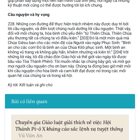
góp phần xây dựng một nền văn minh của tình yêu, nơi ngay cả những
kỹ thuật mới cũng có thể được hướng tới lợi ích chung.
Cầu nguyện và hy vọng
228. Những con đường để thực hiện trách nhiệm này được duy trì bởi
lời cầu nguyện, và đến lượt chúng nuôi dưỡng lời cầu nguyện. Thật vậy,
đối với mỗi chúng ta, hòa bình chủ yếu đến “từ Thiên Chúa, Thiên Chúa
yêu thương tất cả chúng ta vô điều kiện.” [203] Đó là một món quà mà
Chúa Giêsu ban cho các môn đệ của Người vào ngày Phục Sinh: “Bình
an cho các con! Đó là bình an của Chúa Kitô phục sinh. Một bình an
không vũ trang và không gây hấn, khiêm nhường và kiên trì.” [204] Với
những lời này, tôi đã chào đón Giáo hội và thế giới vào ngày tôi được
bầu vào Tòa Thánh Phêrô. Tôi muốn nhắc lại chúng bây giờ, và mời gọi
mọi người cầu nguyện cho ơn ban này. Chúng ta đừng bao giờ mệt mỏi
khi cầu nguyện cho hòa bình và cam kết đạt được nó trong các mối
quan hệ của chúng ta và trong xã hội.
Kỳ tới: Kết luận và ghi chú
Bài có liên quan
Chuyên gia Giáo luật giải thích về việc Hội
Thánh Pi-ô X kháng cáo sắc lệnh vạ tuyệt thông
Vũ Văn An