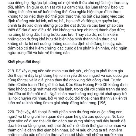
của riêng họ. Ngược lại, cũng có một hình thức chủ nghĩa hiện thực suy
đồi, nhầm lẫn giữa quan sát với sự cam chịu, lập luận rằng vì bạo lực
thắng thế, nên nó sẽ luôn thắng thế. Chủ nghĩa hiện thực đích thực
không từ bỏ việc thay đổi thế giới; thực thế, nó bắt đầu bằng việc xác
định rõ ràng các lợi ích, nỗi sợ hãi, hạn chế và động lực quyền lực,
chính là để xác định những gì có thể đạt được và các biện pháp cần
thiết để đạt được điều đó. Nó không thu hẹp chính trị thành đạo đức;
nó cũng không đầu hàng trước bạo lực. Thay vào đó, nó tìm kiếm
những con đường khả hữu để biến hòa bình thành hiện thực chứ
không chỉ là lời nói suông, thông qua các định chế đáng tin cậy, các
đảm bảo có thể kiểm chứng, các cuộc đàm phán kiên nhẫn, việc ngăn
ngừa xung đột và bảo vệ thường dân.
Khôi phục đối thoại
219. Để xây dựng nền văn minh của tình yêu, chúng ta phải tham gia
đối thoại, vì đây là phương tiện chính yếu để con người và các quốc gia
cùng tồn tại, và là giải pháp thay thế cho xung đột công khai. Trước
thềm Chiến tranh Thế giới thứ hai, Đức Giáo Hoàng Pi-ô XII khẳng định
rằng không có gì mất mát với hòa bình, trong khi với chiến tranh thì mọi
thứ đều có thể mất mát. Ngài nhấn mạnh rằng mọi người phải quay trở
lại nói chuyện với nhau, bởi vì một cuộc đối thoại chân thành và kiên trì
luôn mở ra khả năng tìm ra giải pháp đáng trân trọng. [196]
220. Thật vậy, đối thoại là một phần bình thường của cuộc sống con
người và không chỉ liên quan đến quan hệ giữa các quốc gia. Nó bao
gồm việc có được thái độ tìm cách tạo dựng những mối dây huynh đệ
dựa trên sự lắng nghe, một thái độ cởi mở, dành thời gian cho nhau và
thậm chí là dành thời gian bên nhau. Bởi vì nếu chúng ta trải nghiệm
những cuộc gặp gỡ chân thực với người khác, với những người khác