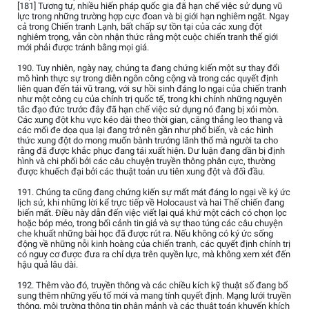
[181] Tương tự, nhiều hiến pháp quốc gia đã hạn chế việc sử dụng vũ
lực trong những trường hợp cực đoan và bị giới hạn nghiêm ngặt. Ngay
cả trong Chiến tranh Lạnh, bất chấp sự tồn tại của các xung đột
nghiêm trọng, vẫn còn nhận thức rằng một cuộc chiến tranh thế giới
mới phải được tránh bằng mọi giá.
190. Tuy nhiên, ngày nay, chúng ta đang chứng kiến một sự thay đổi
mô hình thực sự trong diễn ngôn công cộng và trong các quyết định
liên quan đến tái vũ trang, với sự hồi sinh đáng lo ngại của chiến tranh
như một công cụ của chính trị quốc tế, trong khi chính những nguyên
tắc đạo đức trước đây đã hạn chế việc sử dụng nó đang bị xói mòn.
Các xung đột khu vực kéo dài theo thời gian, căng thẳng leo thang và
các mối đe dọa qua lại đang trở nên gần như phổ biến, và các hình
thức xung đột do mong muốn bành trướng lãnh thổ mà người ta cho
rằng đã được khắc phục đang tái xuất hiện. Dư luận đang dần bị định
hình và chi phối bởi các câu chuyện truyền thông phân cực, thường
được khuếch đại bởi các thuật toán ưu tiên xung đột và đối đầu.
191. Chúng ta cũng đang chứng kiến sự mất mát đáng lo ngại về ký ức
lịch sử, khi những lời kể trực tiếp về Holocaust và hai Thế chiến đang
biến mất. Điều này dẫn đến việc viết lại quá khứ một cách có chọn lọc
hoặc bóp méo, trong bối cảnh tin giả và sự thao túng các câu chuyện
che khuất những bài học đã được rút ra. Nếu không có ký ức sống
động về những nỗi kinh hoàng của chiến tranh, các quyết định chính trị
có nguy cơ được đưa ra chỉ dựa trên quyền lực, mà không xem xét đến
hậu quả lâu dài.
192. Thêm vào đó, truyền thông và các chiều kích kỹ thuật số đang bổ
sung thêm những yếu tố mới và mang tính quyết định. Mạng lưới truyền
thông, môi trường thông tin phân mảnh và các thuật toán khuyến khích