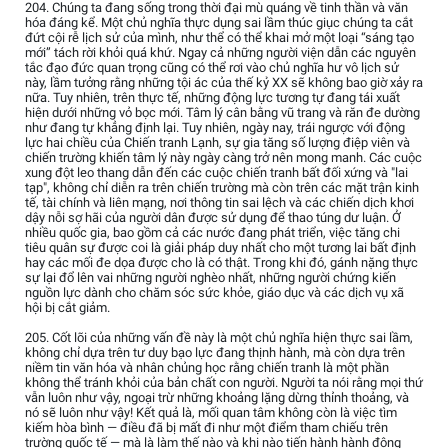
204. Chúng ta đang sống trong thời đại mù quáng về tinh thần và văn
hóa đáng kể. Một chủ nghĩa thực dụng sai lầm thúc giục chúng ta cắt
đứt cội rễ lịch sử của mình, như thể có thể khai mở một loại “sáng tạo
mới” tách rời khỏi quá khứ. Ngay cả những người viện dẫn các nguyên
tắc đạo đức quan trọng cũng có thể rơi vào chủ nghĩa hư vô lịch sử
này, lầm tưởng rằng những tội ác của thế kỷ XX sẽ không bao giờ xảy ra
nữa. Tuy nhiên, trên thực tế, những động lực tương tự đang tái xuất
hiện dưới những vỏ bọc mới. Tâm lý cân bằng vũ trang và răn đe dường
như đang tự khẳng định lại. Tuy nhiên, ngày nay, trái ngược với động
lực hai chiều của Chiến tranh Lạnh, sự gia tăng số lượng điệp viên và
chiến trường khiến tâm lý này ngày càng trở nên mong manh. Các cuộc
xung đột leo thang dẫn đến các cuộc chiến tranh bất đối xứng và "lai
tạp", không chỉ diễn ra trên chiến trường mà còn trên các mặt trận kinh
tế, tài chính và liên mạng, nơi thông tin sai lệch và các chiến dịch khơi
dậy nỗi sợ hãi của người dân được sử dụng để thao túng dư luận. Ở
nhiều quốc gia, bao gồm cả các nước đang phát triển, việc tăng chi
tiêu quân sự được coi là giải pháp duy nhất cho một tương lai bất định
hay các mối đe dọa được cho là có thật. Trong khi đó, gánh nặng thực
sự lại đổ lên vai những người nghèo nhất, những người chứng kiến
nguồn lực dành cho chăm sóc sức khỏe, giáo dục và các dịch vụ xã
hội bị cắt giảm.
205. Cốt lõi của những vấn đề này là một chủ nghĩa hiện thực sai lầm,
không chỉ dựa trên tư duy bạo lực đang thịnh hành, mà còn dựa trên
niềm tin văn hóa và nhân chủng học rằng chiến tranh là một phần
không thể tránh khỏi của bản chất con người. Người ta nói rằng mọi thứ
vẫn luôn như vậy, ngoại trừ những khoảng lặng dừng thỉnh thoảng, và
nó sẽ luôn như vậy! Kết quả là, mối quan tâm không còn là việc tìm
kiếm hòa bình — điều đã bị mất đi như một điểm tham chiếu trên
trường quốc tế — mà là làm thế nào và khi nào tiến hành hành động