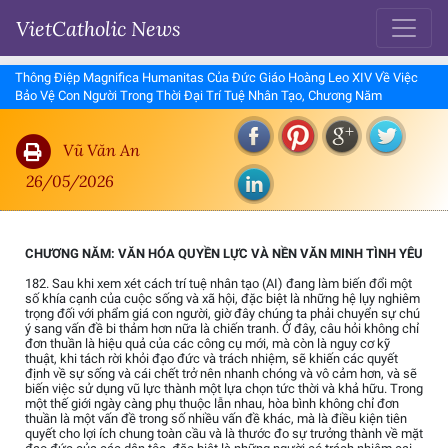
VietCatholic News
Thông Điệp Magnifica Humanitas Của Đức Giáo Hoàng Leo XIV Về Việc
Bảo Vệ Con Người Trong Thời Đại Trí Tuệ Nhân Tạo, Chương Năm
Vũ Văn An
26/05/2026
CHƯƠNG NĂM: VĂN HÓA QUYỀN LỰC VÀ NỀN VĂN MINH TÌNH YÊU
182. Sau khi xem xét cách trí tuệ nhân tạo (AI) đang làm biến đổi một
số khía cạnh của cuộc sống và xã hội, đặc biệt là những hệ lụy nghiêm
trọng đối với phẩm giá con người, giờ đây chúng ta phải chuyển sự chú
ý sang vấn đề bi thảm hơn nữa là chiến tranh. Ở đây, câu hỏi không chỉ
đơn thuần là hiệu quả của các công cụ mới, mà còn là nguy cơ kỹ
thuật, khi tách rời khỏi đạo đức và trách nhiệm, sẽ khiến các quyết
định về sự sống và cái chết trở nên nhanh chóng và vô cảm hơn, và sẽ
biến việc sử dụng vũ lực thành một lựa chọn tức thời và khả hữu. Trong
một thế giới ngày càng phụ thuộc lẫn nhau, hòa bình không chỉ đơn
thuần là một vấn đề trong số nhiều vấn đề khác, mà là điều kiện tiên
quyết cho lợi ích chung toàn cầu và là thước đo sự trưởng thành về mặt