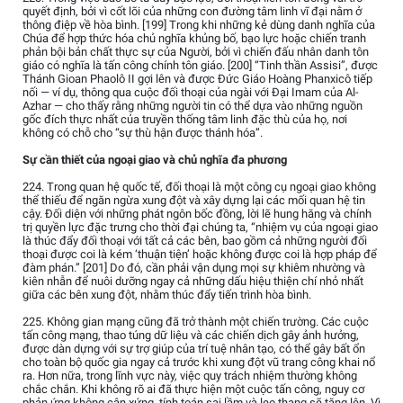
quyết định, bởi vì cốt lõi của những con đường tâm linh vĩ đại nằm ở
thông điệp về hòa bình. [199] Trong khi những kẻ dùng danh nghĩa của
Chúa để hợp thức hóa chủ nghĩa khủng bố, bạo lực hoặc chiến tranh
phản bội bản chất thực sự của Người, bởi vì chiến đấu nhân danh tôn
giáo có nghĩa là tấn công chính tôn giáo. [200] “Tinh thần Assisi”, được
Thánh Gioan Phaolô II gợi lên và được Đức Giáo Hoàng Phanxicô tiếp
nối — ví dụ, thông qua cuộc đối thoại của ngài với Đại Imam của Al-
Azhar — cho thấy rằng những người tin có thể dựa vào những nguồn
gốc đích thực nhất của truyền thống tâm linh đặc thù của họ, nơi
không có chỗ cho “sự thù hận được thánh hóa”.
Sự cần thiết của ngoại giao và chủ nghĩa đa phương
224. Trong quan hệ quốc tế, đối thoại là một công cụ ngoại giao không
thể thiếu để ngăn ngừa xung đột và xây dựng lại các mối quan hệ tin
cậy. Đối diện với những phát ngôn bốc đồng, lời lẽ hung hăng và chính
trị quyền lực đặc trưng cho thời đại chúng ta, “nhiệm vụ của ngoại giao
là thúc đẩy đối thoại với tất cả các bên, bao gồm cả những người đối
thoại được coi là kém ‘thuận tiện’ hoặc không được coi là hợp pháp để
đàm phán.” [201] Do đó, cần phải vận dụng mọi sự khiêm nhường và
kiên nhẫn để nuôi dưỡng ngay cả những dấu hiệu thiện chí nhỏ nhất
giữa các bên xung đột, nhằm thúc đẩy tiến trình hòa bình.
225. Không gian mạng cũng đã trở thành một chiến trường. Các cuộc
tấn công mạng, thao túng dữ liệu và các chiến dịch gây ảnh hưởng,
được dàn dựng với sự trợ giúp của trí tuệ nhân tạo, có thể gây bất ổn
cho toàn bộ quốc gia ngay cả trước khi xung đột vũ trang công khai nổ
ra. Hơn nữa, trong lĩnh vực này, việc quy trách nhiệm thường không
chắc chắn. Khi không rõ ai đã thực hiện một cuộc tấn công, nguy cơ
phản ứng không cân xứng, tính toán sai lầm và leo thang sẽ tăng lên. Vì