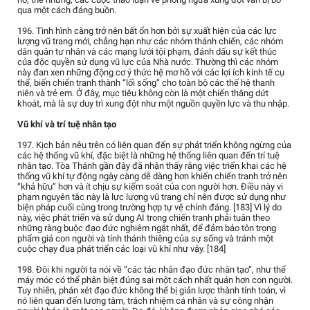
qua một cách đáng buồn.
196. Tình hình càng trở nên bất ổn hơn bởi sự xuất hiện của các lực
lượng vũ trang mới, chẳng hạn như các nhóm thánh chiến, các nhóm
dân quân tư nhân và các mạng lưới tội phạm, đánh dấu sự kết thúc
của độc quyền sử dụng vũ lực của Nhà nước. Thường thì các nhóm
này đan xen những động cơ ý thức hệ mơ hồ với các lợi ích kinh tế cụ
thể, biến chiến tranh thành “lối sống” cho toàn bộ các thế hệ thanh
niên và trẻ em. Ở đây, mục tiêu không còn là một chiến thắng dứt
khoát, mà là sự duy trì xung đột như một nguồn quyền lực và thu nhập.
Vũ khí và trí tuệ nhân tạo
197. Kịch bản nêu trên có liên quan đến sự phát triển không ngừng của
các hệ thống vũ khí, đặc biệt là những hệ thống liên quan đến trí tuệ
nhân tạo. Tòa Thánh gần đây đã nhận thấy rằng việc triển khai các hệ
thống vũ khí tự động ngày càng dễ dàng hơn khiến chiến tranh trở nên
“khả hữu” hơn và ít chịu sự kiểm soát của con người hơn. Điều này vi
phạm nguyên tắc này là lực lượng vũ trang chỉ nên được sử dụng như
biện pháp cuối cùng trong trường hợp tự vệ chính đáng. [183] Vì lý do
này, việc phát triển và sử dụng AI trong chiến tranh phải tuân theo
những ràng buộc đạo đức nghiêm ngặt nhất, để đảm bảo tôn trọng
phẩm giá con người và tính thánh thiêng của sự sống và tránh một
cuộc chạy đua phát triển các loại vũ khí như vậy. [184]
198. Đôi khi người ta nói về “các tác nhân đạo đức nhân tạo”, như thể
máy móc có thể phân biệt đúng sai một cách nhất quán hơn con người.
Tuy nhiên, phán xét đạo đức không thể bị giản lược thành tính toán, vì
nó liên quan đến lương tâm, trách nhiệm cá nhân và sự công nhận