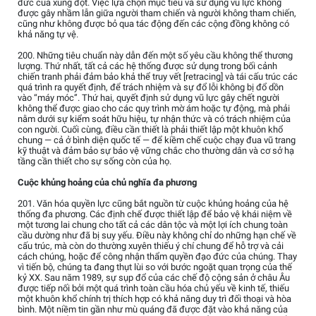
đức của xung đột. Việc lựa chọn mục tiêu và sử dụng vũ lực không
được gây nhầm lẫn giữa người tham chiến và người không tham chiến,
cũng như không được bỏ qua tác động đến các cộng đồng không có
khả năng tự vệ.
200. Những tiêu chuẩn này dẫn đến một số yêu cầu không thể thương
lượng. Thứ nhất, tất cả các hệ thống được sử dụng trong bối cảnh
chiến tranh phải đảm bảo khả thể truy vết [retracing] và tái cấu trúc các
quá trình ra quyết định, để trách nhiệm và sự đổ lỗi không bị đổ dồn
vào “máy móc”. Thứ hai, quyết định sử dụng vũ lực gây chết người
không thể được giao cho các quy trình mờ ám hoặc tự động, mà phải
nằm dưới sự kiểm soát hữu hiệu, tự nhận thức và có trách nhiệm của
con người. Cuối cùng, điều cần thiết là phải thiết lập một khuôn khổ
chung — cả ở bình diện quốc tế — để kiềm chế cuộc chạy đua vũ trang
kỹ thuật và đảm bảo sự bảo vệ vững chắc cho thường dân và cơ sở hạ
tầng cần thiết cho sự sống còn của họ.
Cuộc khủng hoảng của chủ nghĩa đa phương
201. Văn hóa quyền lực cũng bắt nguồn từ cuộc khủng hoảng của hệ
thống đa phương. Các định chế được thiết lập để bảo vệ khái niệm về
một tương lai chung cho tất cả các dân tộc và một lợi ích chung toàn
cầu dường như đã bị suy yếu. Điều này không chỉ do những hạn chế về
cấu trúc, mà còn do thường xuyên thiếu ý chí chung để hỗ trợ và cải
cách chúng, hoặc để công nhận thẩm quyền đạo đức của chúng. Thay
vì tiến bộ, chúng ta đang thụt lùi so với bước ngoặt quan trọng của thế
kỷ XX. Sau năm 1989, sự sụp đổ của các chế độ cộng sản ở châu Âu
được tiếp nối bởi một quá trình toàn cầu hóa chủ yếu về kinh tế, thiếu
một khuôn khổ chính trị thích hợp có khả năng duy trì đối thoại và hòa
bình. Một niềm tin gần như mù quáng đã được đặt vào khả năng của