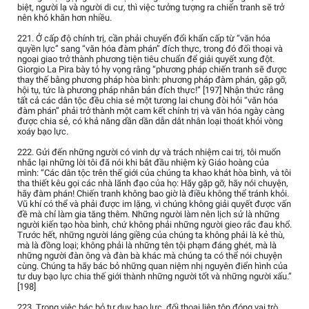
biệt, người lạ và người di cư, thì việc tưởng tượng ra chiến tranh sẽ trở
nên khó khăn hơn nhiều.
221. Ở cấp độ chính trị, cần phải chuyển đổi khẩn cấp từ “văn hóa
quyền lực” sang “văn hóa đàm phán” đích thực, trong đó đối thoại và
ngoại giao trở thành phương tiện tiêu chuẩn để giải quyết xung đột.
Giorgio La Pira bày tỏ hy vọng rằng “phương pháp chiến tranh sẽ được
thay thế bằng phương pháp hòa bình: phương pháp đàm phán, gặp gỡ,
hội tụ, tức là phương pháp nhân bản đích thực!” [197] Nhận thức rằng
tất cả các dân tộc đều chia sẻ một tương lai chung đòi hỏi “văn hóa
đàm phán” phải trở thành một cam kết chính trị và văn hóa ngày càng
được chia sẻ, có khả năng dần dần dẫn dắt nhân loại thoát khỏi vòng
xoáy bạo lực.
222. Gửi đến những người có vinh dự và trách nhiệm cai trị, tôi muốn
nhắc lại những lời tôi đã nói khi bắt đầu nhiệm kỳ Giáo hoàng của
mình: “Các dân tộc trên thế giới của chúng ta khao khát hòa bình, và tôi
tha thiết kêu gọi các nhà lãnh đạo của họ: Hãy gặp gỡ, hãy nói chuyện,
hãy đàm phán! Chiến tranh không bao giờ là điều không thể tránh khỏi.
Vũ khí có thể và phải được im lặng, vì chúng không giải quyết được vấn
đề mà chỉ làm gia tăng thêm. Những người làm nên lịch sử là những
người kiến tạo hòa bình, chứ không phải những người gieo rắc đau khổ.
Trước hết, những người láng giềng của chúng ta không phải là kẻ thù,
mà là đồng loại; không phải là những tên tội phạm đáng ghét, mà là
những người đàn ông và đàn bà khác mà chúng ta có thể nói chuyện
cùng. Chúng ta hãy bác bỏ những quan niệm nhị nguyên điển hình của
tư duy bạo lực chia thế giới thành những người tốt và những người xấu.”
[198]
223. Trong việc bác bỏ tư duy bạo lực, đối thoại liên tôn đóng vai trò