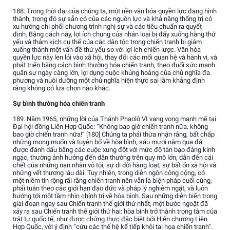
188. Trong thời đại của chúng ta, một nền văn hóa quyền lực đang hình
thành, trong đó sự sẵn có của các nguồn lực và khả năng thống trị có
xu hướng chi phối chương trình nghị sự và các tiêu chuẩn ra quyết
định. Bằng cách này, lợi ích chung của nhân loại bị đẩy xuống hàng thứ
yếu và thảm kịch cụ thể của các dân tộc trong chiến tranh bị giảm
xuống thành một vấn đề thứ yếu so với lợi ích chiến lược. Văn hóa
quyền lực này len lỏi vào xã hội, thay đổi các mối quan hệ và hành vi, và
phát triển bằng cách bình thường hóa chiến tranh, theo đuổi sức mạnh
quân sự ngày càng lớn, lợi dụng cuộc khủng hoảng của chủ nghĩa đa
phương và nuôi dưỡng một chủ nghĩa hiện thực sai lầm khẳng định
rằng không có lựa chọn nào khác.
Sự bình thường hóa chiến tranh
189. Năm 1965, những lời của Thánh Phaolô VI vang vọng mạnh mẽ tại
Đại hội đồng Liên Hợp Quốc: “Không bao giờ chiến tranh nữa, không
bao giờ chiến tranh nữa!” [180] Chúng ta phải thừa nhận rằng, bất chấp
những mong muốn và tuyên bố về hòa bình, sáu mươi năm qua đã
được đánh dấu bằng các cuộc xung đột với mức độ tàn bạo đáng kinh
ngạc, thường ảnh hưởng đến dân thường trên quy mô lớn, dẫn đến cái
chết của những nạn nhân vô tội, sự di dời hàng loạt, sự bất ổn xã hội và
những vết thương lâu dài. Tuy nhiên, trong diễn ngôn công cộng, có
một niềm tin rộng rãi rằng chiến tranh nên vẫn là biện pháp cuối cùng,
phải tuân theo các giới hạn đạo đức và pháp lý nghiêm ngặt, và luôn
hướng tới một tầm nhìn chính trị về hòa bình. Sau những diễn biến trong
giai đoạn ngay sau Chiến tranh thế giới thứ nhất, một bước ngoặt đã
xảy ra sau Chiến tranh thế giới thứ hai: hòa bình trở thành trọng tâm của
trật tự quốc tế, như được chứng thực đặc biệt bởi Hiến chương Liên
Hợp Quốc, với ý định “cứu các thế hệ kế tiếp khỏi tai họa chiến tranh”.