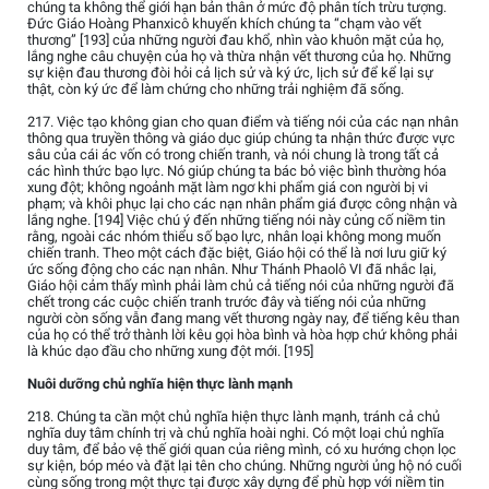
chúng ta không thể giới hạn bản thân ở mức độ phân tích trừu tượng.
Đức Giáo Hoàng Phanxicô khuyến khích chúng ta “chạm vào vết
thương” [193] của những người đau khổ, nhìn vào khuôn mặt của họ,
lắng nghe câu chuyện của họ và thừa nhận vết thương của họ. Những
sự kiện đau thương đòi hỏi cả lịch sử và ký ức, lịch sử để kể lại sự
thật, còn ký ức để làm chứng cho những trải nghiệm đã sống.
217. Việc tạo không gian cho quan điểm và tiếng nói của các nạn nhân
thông qua truyền thông và giáo dục giúp chúng ta nhận thức được vực
sâu của cái ác vốn có trong chiến tranh, và nói chung là trong tất cả
các hình thức bạo lực. Nó giúp chúng ta bác bỏ việc bình thường hóa
xung đột; không ngoảnh mặt làm ngơ khi phẩm giá con người bị vi
phạm; và khôi phục lại cho các nạn nhân phẩm giá được công nhận và
lắng nghe. [194] Việc chú ý đến những tiếng nói này củng cố niềm tin
rằng, ngoài các nhóm thiểu số bạo lực, nhân loại không mong muốn
chiến tranh. Theo một cách đặc biệt, Giáo hội có thể là nơi lưu giữ ký
ức sống động cho các nạn nhân. Như Thánh Phaolô VI đã nhắc lại,
Giáo hội cảm thấy mình phải làm chủ cả tiếng nói của những người đã
chết trong các cuộc chiến tranh trước đây và tiếng nói của những
người còn sống vẫn đang mang vết thương ngày nay, để tiếng kêu than
của họ có thể trở thành lời kêu gọi hòa bình và hòa hợp chứ không phải
là khúc dạo đầu cho những xung đột mới. [195]
Nuôi dưỡng chủ nghĩa hiện thực lành mạnh
218. Chúng ta cần một chủ nghĩa hiện thực lành mạnh, tránh cả chủ
nghĩa duy tâm chính trị và chủ nghĩa hoài nghi. Có một loại chủ nghĩa
duy tâm, để bảo vệ thế giới quan của riêng mình, có xu hướng chọn lọc
sự kiện, bóp méo và đặt lại tên cho chúng. Những người ủng hộ nó cuối
cùng sống trong một thực tại được xây dựng để phù hợp với niềm tin