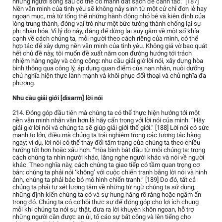
những người sống sau có thể có mảnh đất sạch để canh tác.” [187]
Nền văn minh của tình yêu sẽ không nảy sinh từ một cử chỉ đơn lẻ hay
ngoạn mục, mà từ tổng thể những hành động nhỏ bé và kiên định của
lòng trung thành, đóng vai trò như một bức tường thành chống lại sự
phi nhân hóa. Vì lý do này, đáng để dừng lại suy gẫm về một số khía
cạnh về cách chúng ta, mỗi người theo cách riêng của mình, có thể
hợp tác để xây dựng nền văn minh của tình yêu. Không giả vờ bao quát
hết chủ đề này, tôi muốn đề xuất năm con đường hướng tới trách
nhiệm hàng ngày và công cộng: nhu cầu giải giớ lời nói, xây dựng hòa
bình thông qua công lý, áp dụng quan điểm của nạn nhân, nuôi dưỡng
chủ nghĩa hiện thực lành mạnh và khôi phục đối thoại và chủ nghĩa đa
phương.
Nhu cầu giải giới [disarm] lời nói
214. Đóng góp đầu tiên mà chúng ta có thể thực hiện hướng tới một
nền văn minh nhân văn hơn là hãy cẩn trọng với lời nói của mình. “Hãy
giải giớ lời nói và chúng ta sẽ giúp giải giới thế giới.” [188] Lời nói có sức
mạnh to lớn, điều mà chúng ta trải nghiệm trong các tương tác hàng
ngày; ví dụ, lời nói có thể thay đổi tâm trạng của chúng ta theo chiều
hướng tốt hơn hoặc xấu hơn. “Hòa bình bắt đầu từ mỗi chúng ta: trong
cách chúng ta nhìn người khác, lắng nghe người khác và nói về người
khác. Theo nghĩa này, cách chúng ta giao tiếp có tầm quan trọng cơ
bản: chúng ta phải nói ‘không’ với cuộc chiến tranh bằng lời nói và hình
ảnh, chúng ta phải bác bỏ mô hình chiến tranh.” [189] Do đó, tất cả
chúng ta phải tự xét lương tâm về những từ ngữ chúng ta sử dụng,
những định kiến chúng ta có và sự hung hăng rõ ràng hoặc ngầm ẩn
trong đó. Chúng ta có cơ hội thực sự để đóng góp cho lợi ích chung
mỗi khi chúng ta nói sự thật, đưa ra lời khuyên khôn ngoan, hỗ trợ
những người cần được an ủi, tố cáo sự bất công và lên tiếng cho