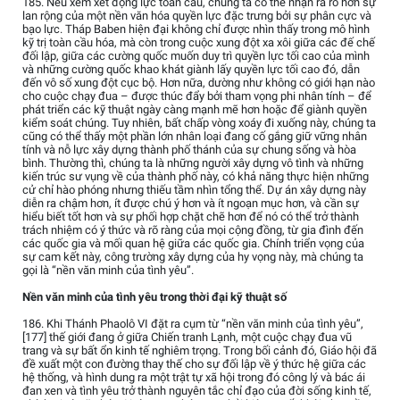
185. Nếu xem xét động lực toàn cầu, chúng ta có thể nhận ra rõ hơn sự
lan rộng của một nền văn hóa quyền lực đặc trưng bởi sự phân cực và
bạo lực. Tháp Baben hiện đại không chỉ được nhìn thấy trong mô hình
kỹ trị toàn cầu hóa, mà còn trong cuộc xung đột xa xôi giữa các đế chế
đối lập, giữa các cường quốc muốn duy trì quyền lực tối cao của mình
và những cường quốc khao khát giành lấy quyền lực tối cao đó, dẫn
đến vô số xung đột cục bộ. Hơn nữa, dường như không có giới hạn nào
cho cuộc chạy đua – được thúc đẩy bởi tham vọng phi nhân tính – để
phát triển các kỹ thuật ngày càng mạnh mẽ hơn hoặc để giành quyền
kiểm soát chúng. Tuy nhiên, bất chấp vòng xoáy đi xuống này, chúng ta
cũng có thể thấy một phần lớn nhân loại đang cố gắng giữ vững nhân
tính và nỗ lực xây dựng thành phố thánh của sự chung sống và hòa
bình. Thường thì, chúng ta là những người xây dựng vô tình và những
kiến trúc sư vụng về của thành phố này, có khả năng thực hiện những
cử chỉ hào phóng nhưng thiếu tầm nhìn tổng thể. Dự án xây dựng này
diễn ra chậm hơn, ít được chú ý hơn và ít ngoạn mục hơn, và cần sự
hiểu biết tốt hơn và sự phối hợp chặt chẽ hơn để nó có thể trở thành
trách nhiệm có ý thức và rõ ràng của mọi cộng đồng, từ gia đình đến
các quốc gia và mối quan hệ giữa các quốc gia. Chính triển vọng của
sự cam kết này, công trường xây dựng của hy vọng này, mà chúng ta
gọi là “nền văn minh của tình yêu”.
Nền văn minh của tình yêu trong thời đại kỹ thuật số
186. Khi Thánh Phaolô VI đặt ra cụm từ “nền văn minh của tình yêu”,
[177] thế giới đang ở giữa Chiến tranh Lạnh, một cuộc chạy đua vũ
trang và sự bất ổn kinh tế nghiêm trọng. Trong bối cảnh đó, Giáo hội đã
đề xuất một con đường thay thế cho sự đối lập về ý thức hệ giữa các
hệ thống, và hình dung ra một trật tự xã hội trong đó công lý và bác ái
đan xen và tình yêu trở thành nguyên tắc chỉ đạo của đời sống kinh tế,