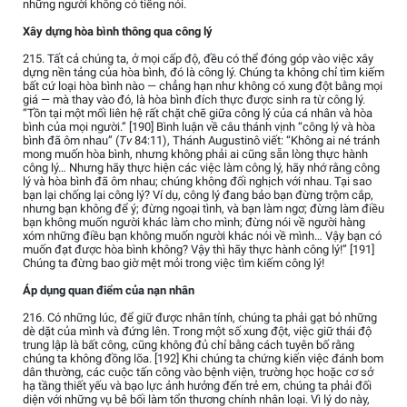
những người không có tiếng nói.
Xây dựng hòa bình thông qua công lý
215. Tất cả chúng ta, ở mọi cấp độ, đều có thể đóng góp vào việc xây
dựng nền tảng của hòa bình, đó là công lý. Chúng ta không chỉ tìm kiếm
bất cứ loại hòa bình nào — chẳng hạn như không có xung đột bằng mọi
giá — mà thay vào đó, là hòa bình đích thực được sinh ra từ công lý.
“Tồn tại một mối liên hệ rất chặt chẽ giữa công lý của cá nhân và hòa
bình của mọi người.” [190] Bình luận về câu thánh vịnh “công lý và hòa
bình đã ôm nhau” (
Tv
84:11), Thánh Augustinô viết: “Không ai né tránh
mong muốn hòa bình, nhưng không phải ai cũng sẵn lòng thực hành
công lý… Nhưng hãy thực hiện các việc làm công lý, hãy nhớ rằng công
lý và hòa bình đã ôm nhau; chúng không đối nghịch với nhau. Tại sao
bạn lại chống lại công lý? Ví dụ, công lý đang bảo bạn đừng trộm cắp,
nhưng bạn không để ý; đừng ngoại tình, và bạn làm ngơ; đừng làm điều
bạn không muốn người khác làm cho mình; đừng nói về người hàng
xóm những điều bạn không muốn người khác nói về mình… Vậy bạn có
muốn đạt được hòa bình không? Vậy thì hãy thực hành công lý!” [191]
Chúng ta đừng bao giờ mệt mỏi trong việc tìm kiếm công lý!
Áp dụng quan điểm của nạn nhân
216. Có những lúc, để giữ được nhân tính, chúng ta phải gạt bỏ những
dè dặt của mình và đứng lên. Trong một số xung đột, việc giữ thái độ
trung lập là bất công, cũng không đủ chỉ bằng cách tuyên bố rằng
chúng ta không đồng lõa. [192] Khi chúng ta chứng kiến việc đánh bom
dân thường, các cuộc tấn công vào bệnh viện, trường học hoặc cơ sở
hạ tầng thiết yếu và bạo lực ảnh hưởng đến trẻ em, chúng ta phải đối
diện với những vụ bê bối làm tổn thương chính nhân loại. Vì lý do này,