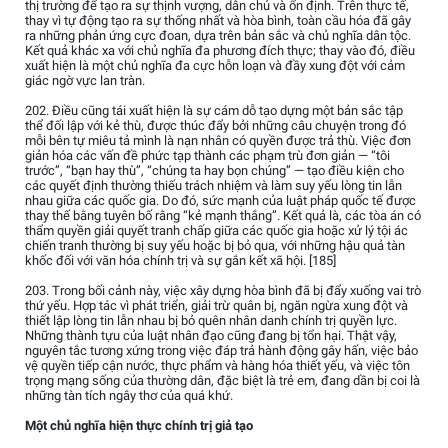
thị trường để tạo ra sự thịnh vượng, dân chủ và ổn định. Trên thực tế,
thay vì tự động tạo ra sự thống nhất và hòa bình, toàn cầu hóa đã gây
ra những phản ứng cực đoan, dựa trên bản sắc và chủ nghĩa dân tộc.
Kết quả khác xa với chủ nghĩa đa phương đích thực; thay vào đó, điều
xuất hiện là một chủ nghĩa đa cực hỗn loạn và đầy xung đột với cảm
giác ngờ vực lan tràn.
202. Điều cũng tái xuất hiện là sự cám dỗ tạo dựng một bản sắc tập
thể đối lập với kẻ thù, được thúc đẩy bởi những câu chuyện trong đó
mỗi bên tự miêu tả mình là nạn nhân có quyền được trả thù. Việc đơn
giản hóa các vấn đề phức tạp thành các phạm trù đơn giản — “tôi
trước”, “bạn hay thù”, “chúng ta hay bọn chúng” — tạo điều kiện cho
các quyết định thường thiếu trách nhiệm và làm suy yếu lòng tin lẫn
nhau giữa các quốc gia. Do đó, sức mạnh của luật pháp quốc tế được
thay thế bằng tuyên bố rằng “kẻ mạnh thắng”. Kết quả là, các tòa án có
thẩm quyền giải quyết tranh chấp giữa các quốc gia hoặc xử lý tội ác
chiến tranh thường bị suy yếu hoặc bị bỏ qua, với những hậu quả tàn
khốc đối với văn hóa chính trị và sự gắn kết xã hội. [185]
203. Trong bối cảnh này, việc xây dựng hòa bình đã bị đẩy xuống vai trò
thứ yếu. Hợp tác vì phát triển, giải trừ quân bị, ngăn ngừa xung đột và
thiết lập lòng tin lẫn nhau bị bỏ quên nhân danh chính trị quyền lực.
Những thành tựu của luật nhân đạo cũng đang bị tổn hại. Thật vậy,
nguyên tắc tương xứng trong việc đáp trả hành động gây hấn, việc bảo
vệ quyền tiếp cận nước, thực phẩm và hàng hóa thiết yếu, và việc tôn
trọng mạng sống của thường dân, đặc biệt là trẻ em, đang dần bị coi là
những tàn tích ngây thơ của quá khứ.
Một chủ nghĩa hiện thực chính trị giả tạo