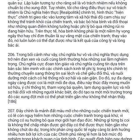
quân sự. Lập luận tương tự cho rằng sẽ là vô trách nhiệm nếu không
chuẩn bị cho xung đột. Tuy nhiên, tôi cho rằng điều thực sự vô trách
nhiệm là Chủ nghĩa hiện thực [Realpolitik] chính trị, hình thức “hiện
thực” chính trị gieo rắc vào lương tâm và xã hội thái độ cam chịu sự
không thể tránh khỏi của chiến tranh, và bác bỏ hòa bình và đối thoại
như những quan điểm không tưởng hoặc phi lý bỏ qua những rủi ro
đang hiện hữu. Trên thực tế, hòa bình không phải là một niềm hy vọng
ngây thơ hay chỉ đơn thuần là sự vắng mặt của chiến tranh; thay vào
đó, nó luôn luôn có thể đạt được như là kết quả của công lý và lòng
bác ái.
206. Trong bối cảnh như vậy, chủ nghĩa hư vô và chủ nghĩa thực dụng
trở nên đan xen và cuối cùng bình thường hóa những sai lầm nghiêm
trọng. Chủ nghĩa cực đoan tôn giáo và chủ nghĩa cuồng tín dựa trên
bản sắc liên minh với các chính sách kinh tế phi lý, trong khi chính trị
thường chuyển sang thông tin sai lệch và chế giễu đối thủ, và nuôi
dưỡng một cách có hệ thống nỗi sợ hãi và oán giận. Do đó, sự đa dạng
ngày càng được coi là một mối đe dọa, điều này thúc đẩy mong muốn
sở hữu, ý chí thống trị, tham vọng bá quyền, lạm dụng quyền lực và nỗi
sợ hãi đối với những người khác biệt, do đó tạo ra một môi trường trong
đó các xung đột mới có thể phát triển gần như không thể nhận thấy.
[186]
207. Đây chính là mảnh đất màu mỡ cho những cuộc chiến tranh mới,
có lẽ còn nguy hiểm hơn những cuộc chiến tranh trong quá khứ, vì
chúng có xu hướng bỏ qua mọi giới hạn đạo đức. Những gì từng bị coi
là không thể chấp nhận được giờ đây có thể được thực hiện gần như
không chút do dự, trong khi phản ứng quốc tế ngày càng bị ảnh hưởng
nhiều hơn bởi lợi ích của các Chính phủ riêng lẻ hơn là bởi mức độ
nghiêm trọng khách quan của tình hình. Các quyết định hiện nay dường