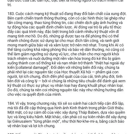
đạo đức của các dân tộc, đặc biệt là những người có trách nhiệm cai
trị.
183. Cuộc cách mạng kỹ thuật số đang thay đổi bản chất của xung đột.
Bên cạnh chiến tranh thông thường, còn có các hình thức lai ghép như
tấn công mạng, thao túng thông tin, các chiến dịch gây ảnh hưởng và
tự động hóa các quyết định chiến lược. AI đóng vai trò là yếu tố thúc
đẩy các quá trình này, đặc biệt trong bối cảnh nhiều kỹ thuật vốn dĩ
mang tính mơ hồ. Do đó, những gì được tạo ra để phòng thủ có thể
nhanh chóng được sử dụng lại cho mục đích tấn công, và ranh giới
mong manh giữa bảo vệ và xâm lược trở nên mờ nhạt. Trong khi AI có
thể tăng cường khả năng phòng thủ và bảo vệ dân thường, nó cũng có
thể làm giảm ngưỡng sử dụng vũ lực, che chắn cho mọi người khỏi
trách nhiệm và nuôi dưỡng một nền văn hóa trong đó kẻ thù bị giảm
xuống thành con số thống kê và nạn nhân trở thành “thiệt hại ngoài dự
kiến [collateral damage]”. Đối diện với những biến đổi này, chúng ta
phải nhớ lại các nguyên tắc của Học thuyết Xã hội — phẩm giá con
người, lợi ích chung, đích đến phổ quát của của cải, tính phụ đới, tình
liên đới và công lý — bởi vì chúng là những tiêu chuẩn để đánh giá xem
kỹ thuật có thực sự phục vụ nhân loại hay đang khuất phục nhân loại.
Do đó, chúng ta nên coi những nguyên tắc này như những hướng dẫn
cho việc ra quyết định của mình.
184. Vì vậy, trong chương này, tôi sẽ so sánh hai cách tiếp cận đối lập,
mà tôi đã đề cập thông qua hình ảnh Kinh thánh trong phần Giới thiệu.
Một mặt, có sự cám dỗ của việc xây dựng Tháp Baben, dựa vào quyền
lực và lòng kiêu hãnh. Mặt khác, cần phải có sự kiên nhẫn để xây dựng
lại Giêrusalem “từng phần một”, như thời Nơ-khe-mi-a, bằng cách bảo
vệ nhân loại và lợi ích chung.