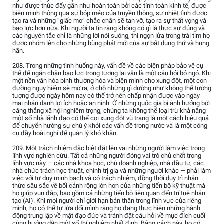
như được thúc đẩy gần như hoàn toàn bởi các tính toán kinh tế, được
biện minh thông qua sự bóp méo của truyền thông, sự nhiệt tình được
tạo ra và những “giấc mơ” chắc chắn sẽ tan vỡ, tạo ra sự thất vọng và
bạo lực hơn nữa. Khi người ta tin rằng không có gì là thực sự đúng và
các nguyên tắc chỉ là những lời nói suông, thì ngọn lửa trong trái tim họ
được nhóm lên cho những bùng phát mới của sự bất dung thứ và hung
hãn.
208. Trong những tình huống này, vấn đề về các biện pháp bảo vệ cụ
thể để ngăn chặn bạo lực trong tương lai vẫn là một câu hỏi bỏ ngỏ. Khi
một nền văn hóa bình thường hóa và biện minh cho xung đột, một con
đường nguy hiểm sẽ mở ra, ở chỗ những gì dường như không thể tưởng
tượng được ngày hôm nay có thể trở nên chấp nhận được vào ngày
mai nhân danh lợi ích hoặc an ninh. Ở những quốc gia bị ảnh hưởng bởi
căng thẳng xã hội nghiêm trọng, chúng ta không thể loại trừ khả năng
một số nhà lãnh đạo có thể coi xung đột vũ trang là một cách hiệu quả
để chuyển hướng sự chú ý khỏi các vấn đề trong nước và là một công
cụ đầy hoài nghi để quản lý khó khăn.
209. Một trách nhiệm đặc biệt đặt lên vai những người làm việc trong
lĩnh vực nghiên cứu. Tất cả những người đóng vai trò chủ chốt trong
lĩnh vực này — các nhà khoa học, chủ doanh nghiệp, nhà đầu tư, các
nhà chức trách học thuật, chính trị gia và những người khác — phải làm
việc với tư duy minh bạch và có trách nhiệm, đồng thời duy trì nhận
thức sâu sắc về bối cảnh rộng lớn hơn của những tiến bộ kỹ thuật mà
họ giúp vun đắp, bao gồm cả những tiến bộ liên quan đến trí tuệ nhân
tạo (AI). Khi mọi người chỉ giới hạn bản thân trong lĩnh vực của riêng
mình, họ có thể tự lừa dối mình rằng họ đang thực hiện những hành
động trung lập về mặt đạo đức và tránh đặt câu hỏi về mục đích cuối
cùng hướng dẫn một số thí nghiệm nhất định. Bằng cách này, họ có