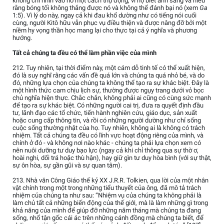
không chỉ nhìn vào nó một cách thụ động, vì họ biết ánh sáng và hiểu
rằng bóng tối không thắng được nó và không thể đánh bại nó (xem
Ga
1:5). Vì lý do này, ngay cả khi đau khổ dường như có tiếng nói cuối
cùng, người Kitô hữu vẫn phục vụ điều thiện và được nâng đỡ bởi một
niềm hy vọng thần học mang lại cho thực tại cả ý nghĩa và phương
hướng.
Tất cả chúng ta đều có thể làm phần việc của mình
212. Tuy nhiên, tại thời điểm này, một cám dỗ tinh tế có thể xuất hiện,
đó là suy nghĩ rằng các vấn đề quá lớn và chúng ta quá nhỏ bé, và do
đó, những lựa chọn của chúng ta không thể tạo ra sự khác biệt. Đây là
một hình thức cam chịu lịch sự, thường được ngụy trang dưới vỏ bọc
chủ nghĩa hiện thực. Chắc chắn, không phải ai cũng có cùng sức mạnh
để tạo ra sự khác biệt. Có những người cai trị, đưa ra quyết định đầu
tư, lãnh đạo các tổ chức, tiến hành nghiên cứu, giáo dục, sản xuất
hoặc cung cấp thông tin, và rồi có những người dường như chỉ sống
cuộc sống thường nhật của họ. Tuy nhiên, không ai là không có trách
nhiệm. Tất cả chúng ta đều có lĩnh vực hoạt động riêng của mình, và
chính ở đó - và không nơi nào khác - chúng ta phải lựa chọn xem có
nên nuôi dưỡng tư duy bạo lực (ngay cả khi chỉ thông qua sự thờ ơ,
hoài nghi, dối trá hoặc thù hận), hay giữ gìn tư duy hòa bình (với sự thật,
sự ôn hòa, sự gần gũi và sự quan tâm).
213. Nhà văn Công Giáo thế kỷ XX J.R.R. Tolkien, qua lời của một nhân
vật chính trong một trong những tiểu thuyết của ông, đã mô tả trách
nhiệm của chúng ta như sau: “Nhiệm vụ của chúng ta không phải là
làm chủ tất cả những biến động của thế giới, mà là làm những gì trong
khả năng của mình để giúp đỡ những năm tháng mà chúng ta đang
sống, nhổ tận gốc cái ác trên những cánh đồng mà chúng ta biết, để