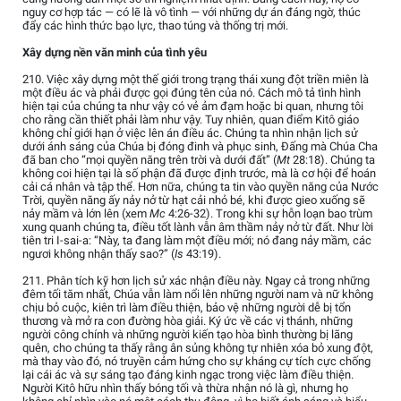
nguy cơ hợp tác — có lẽ là vô tình — với những dự án đáng ngờ, thúc
đẩy các hình thức bạo lực, thao túng và thống trị mới.
Xây dựng nền văn minh của tình yêu
210. Việc xây dựng một thế giới trong trạng thái xung đột triền miên là
một điều ác và phải được gọi đúng tên của nó. Cách mô tả tình hình
hiện tại của chúng ta như vậy có vẻ ảm đạm hoặc bi quan, nhưng tôi
cho rằng cần thiết phải làm như vậy. Tuy nhiên, quan điểm Kitô giáo
không chỉ giới hạn ở việc lên án điều ác. Chúng ta nhìn nhận lịch sử
dưới ánh sáng của Chúa bị đóng đinh và phục sinh, Đấng mà Chúa Cha
đã ban cho “mọi quyền năng trên trời và dưới đất” (
Mt
28:18). Chúng ta
không coi hiện tại là số phận đã được định trước, mà là cơ hội để hoán
cải cá nhân và tập thể. Hơn nữa, chúng ta tin vào quyền năng của Nước
Trời, quyền năng ấy nảy nở từ hạt cải nhỏ bé, khi được gieo xuống sẽ
nảy mầm và lớn lên (xem
Mc
4:26-32). Trong khi sự hỗn loạn bao trùm
xung quanh chúng ta, điều tốt lành vẫn âm thầm nảy nở từ đất. Như lời
tiên tri I-sai-a: “Này, ta đang làm một điều mới; nó đang nảy mầm, các
ngươi không nhận thấy sao?” (
Is
43:19).
211. Phân tích kỹ hơn lịch sử xác nhận điều này. Ngay cả trong những
đêm tối tăm nhất, Chúa vẫn làm nổi lên những người nam và nữ không
chịu bỏ cuộc, kiên trì làm điều thiện, bảo vệ những người dễ bị tổn
thương và mở ra con đường hòa giải. Ký ức về các vị thánh, những
người công chính và những người kiến tạo hòa bình thường bị lãng
quên, cho chúng ta thấy rằng ân sủng không tự nhiên xóa bỏ xung đột,
mà thay vào đó, nó truyền cảm hứng cho sự kháng cự tích cực chống
lại cái ác và sự sáng tạo đáng kinh ngạc trong việc làm điều thiện.
Người Kitô hữu nhìn thấy bóng tối và thừa nhận nó là gì, nhưng họ