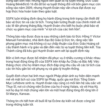
động dẫn đến việc những người liên quan bị vạ tuyệt thông. Đức Giáo
Hoàng Bênêđíctô 16 đã dỡ bỏ vạ tuyệt thông đối với bốn giám mục còn
sống vào năm 2009, nhưng Huynh Đoàn này vẫn chưa đạt được sự
hợp thức hóa hoàn toàn theo giáo luật.
SSPX luôn khẳng định rằng họ hành động trong tình trạng cần thiết để
bảo vệ Đức tin và các bí tích. Trong bản tường thuật của chính mình về
các lễ tấn phong tháng Bảy, Huynh Đoàn cho biết họ buộc phải bảo vệ
chức vụ giám mục của mình “vì lợi ích của các linh hồn”.
Thông báo này được đưa ra sau những cảnh báo từ Đức Hồng Y Víctor
Manuel Fernández, nhà lãnh đạo Bộ Giáo lý Đức tin, rằng việc tấn
phong giám mục mà không có sự chấp thuận của Đức Giáo Hoàng sẽ
cấu thành hành vi ly giáo và dẫn đến việc bị vạ tuyệt thông tiền kết. Tòa
Thánh cũng đã kêu gọi Huynh Đoàn xem xét lại quyết định này.
Bốn vị linh mục được bổ nhiệm đã phục vụ ở nhiều cương vị khác nhau
trong hoạt động tông đồ của SSPX trên khắp Âu Châu và Bắc Mỹ. Việc
thăng chức cho họ nhằm mục đích đáp ứng nhu cầu về các bí tích của
các tín hữu gắn bó với phụng vụ và giáo lý truyền thống.
Quyết định chọn hai linh mục người Pháp phản ánh sự hiện diện mạnh
mẽ về mặt lịch sử của SSPX tại Pháp, quốc gia nơi Đức Tổng Giám
Mục Lefebvre sinh ra. Huynh Đoàn này cũng có mối liên hệ sâu sắc với
Thụy Sĩ, nơi có chủng viện Écône của họ ở vùng Valais, và với Hoa Kỳ,
nơi họ duy trì một chủng viện lớn và một hoạt động tông đồ rộng lớn ở
St Marys, Kansas.
Thông tin chi tiết hơn về buổi lễ tại Écône dự kiến sẽ được công bố
trong những tuần tới.