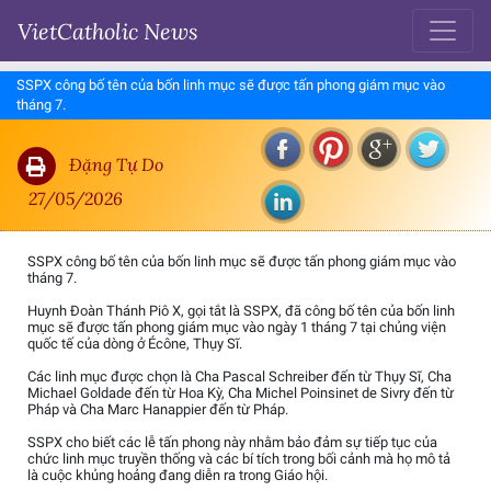
VietCatholic News
SSPX công bố tên của bốn linh mục sẽ được tấn phong giám mục vào
tháng 7.
Đặng Tự Do
27/05/2026
SSPX công bố tên của bốn linh mục sẽ được tấn phong giám mục vào
tháng 7.
Huynh Đoàn Thánh Piô X, gọi tắt là SSPX, đã công bố tên của bốn linh
mục sẽ được tấn phong giám mục vào ngày 1 tháng 7 tại chủng viện
quốc tế của dòng ở Écône, Thụy Sĩ.
Các linh mục được chọn là Cha Pascal Schreiber đến từ Thụy Sĩ, Cha
Michael Goldade đến từ Hoa Kỳ, Cha Michel Poinsinet de Sivry đến từ
Pháp và Cha Marc Hanappier đến từ Pháp.
SSPX cho biết các lễ tấn phong này nhằm bảo đảm sự tiếp tục của
chức linh mục truyền thống và các bí tích trong bối cảnh mà họ mô tả
là cuộc khủng hoảng đang diễn ra trong Giáo hội.