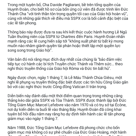
Trong một tuyên bố, Cha Davide Pagliarani, bề trên tổng quyền của
Huynh Đoàn, cho biết hồ sơ của bốn ứng cử viên đã được trình lên Đức
Thánh Cha “với tinh thần tôn trọng quyền tối cao của Giáo hội hoàn vũ”,
cùng với những giải thích về điều mà SSPX coi là bối cảnh đặc biệt của
các lễ tấn phong.
Thông báo này được đưa ra sau khi kết thúc cuộc hành hương Lễ Ngũ
Tuần thường niên của SSPX từ Chartres đến Paris. Huynh Đoàn nhấn
mạnh rằng các lễ cung hiến sắp tới “không xuất phát từ bất kỳ mong
muốn nào nhằm giành quyền tài phán hoặc thiết lập một quyền lực
song song trong Giáo hội”.
Văn bản đó nói rằng mục đích duy nhất của chúng là "bảo đảm việc
tiếp tục cử hành các bí tích Truyền chức Thánh và Thêm sức... theo
nghi thức truyền thống của Giáo hội Rôma và Đức tin bất hủ".
Ngày được chọn, ngày 1 tháng 7, là Lễ Máu Thánh Chúa Giêsu, một
nghi lễ phụng vụ truyền thống đặc biệt được các tín hữu Công Giáo gắn
bó với các nghi thức trước Công đồng Vatican II trân trọng.
Diễn biến này đánh dấu một thời điểm quan trọng trong những căng
thẳng kéo dài giữa SSPX và Tòa Thánh. SSPX được thành lập bởi Đức
Tổng Giám Mục Marcel Lefebvre vào năm 1970 và có trụ sở tại Écône,
nơi dự kiến diễn ra buổi lễ vào tháng Bảy. Huynh Đoàn đã công khai
tuyên bố hồi đầu năm nay rằng họ dự định tiến hành các lễ tấn phong
giám mục vào ngày 1 tháng 7.
Năm 1988, Đức Tổng Giám Mục Lefebvre đã phong chức cho bốn
giám mục mà không có sự phê chuẩn của Đức Giáo Hoàng, một hành