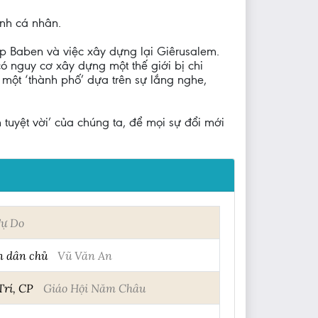
inh cá nhân.
áp Baben và việc xây dựng lại Giêrusalem.
ó nguy cơ xây dựng một thế giới bị chi
một ‘thành phố’ dựa trên sự lắng nghe,
 tuyệt vời’ của chúng ta, để mọi sự đổi mới
ự Do
n dân chủ
Vũ Văn An
Trí, CP
Giáo Hội Năm Châu