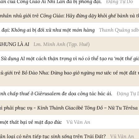
tàn của Công Giáo Ái Nhĩ Lan đã bị phóng đại.
Đặng Tự Do
hắn nhủ giới trẻ Công Giáo: Hãy đứng dậy khỏi ghế bành và th
 đại: Không ai bị đối xử như một món hàng
Thanh Quảng sdb
NHƯNG LÀ AI
Lm. Minh Anh (Tgp. Huế)
ử dụng AI một cách thận trọng vì nó có thể tạo ra ‘một thế gi
 giới trẻ Bồ Đào Nha: Đừng bao giờ ngừng mơ ước về một đất n
nh chấp thuế ở Giêrusalem đe dọa công tác bác ái.
Đặng Tự 
thì phải phục vụ - Kính Thánh Giacôbê Tông Đồ – Nữ Tu Têrêsa
 một thất bại về mặt đạo đức
Vũ Văn An
n loại có nên tiếp tục sinh sống trên Trái Đất?
Vũ Văn An