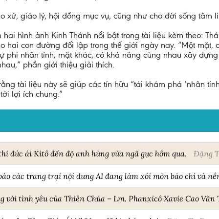
áo xứ, giáo lý, hội đồng mục vụ, cũng như cho đời sống tâm l
hai hình ảnh Kinh Thánh nổi bật trong tài liệu kèm theo: Th
o hai con đường đối lập trong thế giới ngày nay. “Một mặt, c
sự phi nhân tính; mặt khác, có khả năng cùng nhau xây dựng 
hau,” phần giới thiệu giải thích.
ằng tài liệu này sẽ giúp các tín hữu “tái khám phá ‘nhân tính
i lợi ích chung.”
thi đức ái Kitô đến độ anh hùng vừa ngã gục hôm qua.
Đặng T
áo các trang trại nội dung AI đang làm xói mòn báo chí và nề
g với tình yêu của Thiên Chúa – Lm. Phanxicô Xavie Cao Văn 