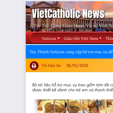
VietCatholic News
Tin Tức Công Giáo Hoàn Vũ và Việt 
Vatican
Giáo Hội Việt Nam
Thô
Tòa Thánh Vatican cung cấp hỗ trợ mục vụ đ
Vũ Văn An
28/05/2026
Bộ tài liệu hỗ trợ mục vụ bao gồm tóm tắt 
được thiết kế dành cho trẻ em và thanh thiế