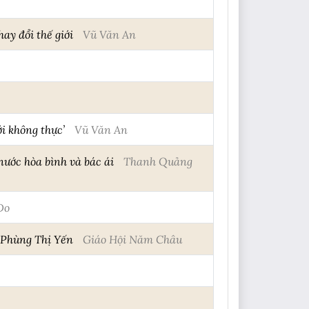
ay đổi thế giới
Vũ Văn An
ới không thực’
Vũ Văn An
ước hòa bình và bác ái
Thanh Quảng
Do
 Phùng Thị Yến
Giáo Hội Năm Châu