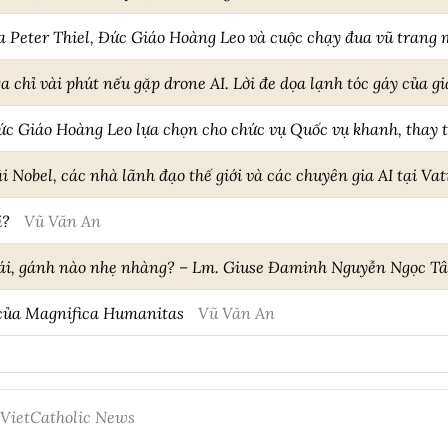
 Peter Thiel, Đức Giáo Hoàng Leo và cuộc chạy đua vũ trang 
a chỉ vài phút nếu gặp drone AI. Lời đe dọa lạnh tóc gáy của g
Đức Giáo Hoàng Leo lựa chọn cho chức vụ Quốc vụ khanh, thay 
i Nobel, các nhà lãnh đạo thế giới và các chuyên gia AI tại Va
i?
Vũ Văn An
ái, gánh nào nhẹ nhàng? – Lm. Giuse Đaminh Nguyễn Ngọc Tâ
 của Magnifica Humanitas
Vũ Văn An
 VietCatholic News