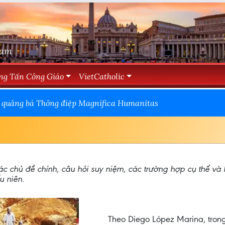
Nam
ng Tấn Công Giáo
VietCatholic
ể quảng bá Thông điệp Magnifica Humanitas
các chủ đề chính, câu hỏi suy niệm, các trường hợp cụ thể và
u niên.
Theo Diego López Marina, tron