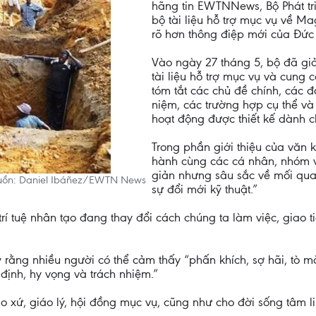
hãng tin EWTNNews, Bộ Phát tri
bộ tài liệu hỗ trợ mục vụ về M
rõ hơn thông điệp mới của Đức
Vào ngày 27 tháng 5, bộ đã giả
tài liệu hỗ trợ mục vụ và cung c
tóm tắt các chủ đề chính, các đ
niệm, các trường hợp cụ thể và
hoạt động được thiết kế dành ch
Trong phần giới thiệu của văn k
hành cùng các cá nhân, nhóm 
giản nhưng sâu sắc về mối qua
guồn: Daniel Ibáñez/EWTN News
sự đổi mới kỹ thuật.”
trí tuệ nhân tạo đang thay đổi cách chúng ta làm việc, giao 
rằng nhiều người có thể cảm thấy “phấn khích, sợ hãi, tò mò 
định, hy vọng và trách nhiệm.”
áo xứ, giáo lý, hội đồng mục vụ, cũng như cho đời sống tâm l