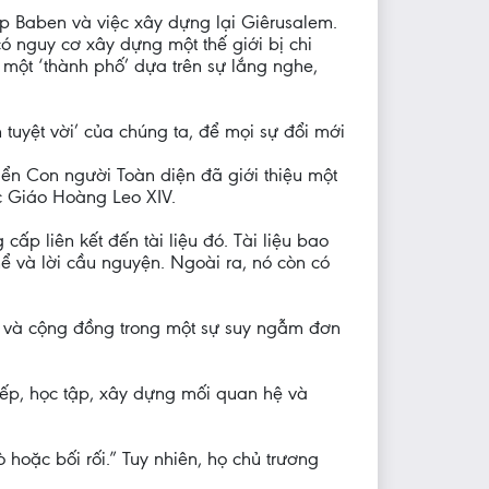
áp Baben và việc xây dựng lại Giêrusalem.
ó nguy cơ xây dựng một thế giới bị chi
một ‘thành phố’ dựa trên sự lắng nghe,
 tuyệt vời’ của chúng ta, để mọi sự đổi mới
ển Con người Toàn diện đã giới thiệu một
c Giáo Hoàng Leo XIV.
cấp liên kết đến tài liệu đó. Tài liệu bao
hể và lời cầu nguyện. Ngoài ra, nó còn có
óm và cộng đồng trong một sự suy ngẫm đơn
tiếp, học tập, xây dựng mối quan hệ và
hoặc bối rối.” Tuy nhiên, họ chủ trương