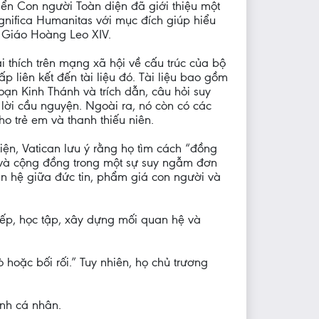
ển Con người Toàn diện đã giới thiệu một
agnifica Humanitas với mục đích giúp hiểu
 Giáo Hoàng Leo XIV.
i thích trên mạng xã hội về cấu trúc của bộ
ấp liên kết đến tài liệu đó. Tài liệu bao gồm
oạn Kinh Thánh và trích dẫn, câu hỏi suy
 lời cầu nguyện. Ngoài ra, nó còn có các
o trẻ em và thanh thiếu niên.
iện, Vatican lưu ý rằng họ tìm cách “đồng
và cộng đồng trong một sự suy ngẫm đơn
n hệ giữa đức tin, phẩm giá con người và
tiếp, học tập, xây dựng mối quan hệ và
hoặc bối rối.” Tuy nhiên, họ chủ trương
inh cá nhân.