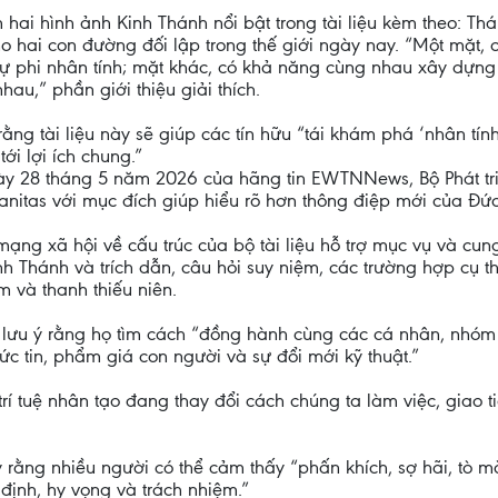
hai hình ảnh Kinh Thánh nổi bật trong tài liệu kèm theo: Th
o hai con đường đối lập trong thế giới ngày nay. “Một mặt, c
sự phi nhân tính; mặt khác, có khả năng cùng nhau xây dựng 
hau,” phần giới thiệu giải thích.
ằng tài liệu này sẽ giúp các tín hữu “tái khám phá ‘nhân tính
i lợi ích chung.”
ày 28 tháng 5 năm 2026 của hãng tin EWTNNews, Bộ Phát tri
manitas với mục đích giúp hiểu rõ hơn thông điệp mới của Đứ
ạng xã hội về cấu trúc của bộ tài liệu hỗ trợ mục vụ và cung 
h Thánh và trích dẫn, câu hỏi suy niệm, các trường hợp cụ t
m và thanh thiếu niên.
an lưu ý rằng họ tìm cách “đồng hành cùng các cá nhân, nh
c tin, phẩm giá con người và sự đổi mới kỹ thuật.”
trí tuệ nhân tạo đang thay đổi cách chúng ta làm việc, giao 
rằng nhiều người có thể cảm thấy “phấn khích, sợ hãi, tò mò 
định, hy vọng và trách nhiệm.”