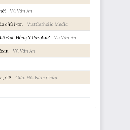
mới
Vũ Văn An
iáo chủ Iran
VietCatholic Media
thế Đức Hồng Y Parolin?
Vũ Văn An
tican
Vũ Văn An
n, CP
Giáo Hội Năm Châu