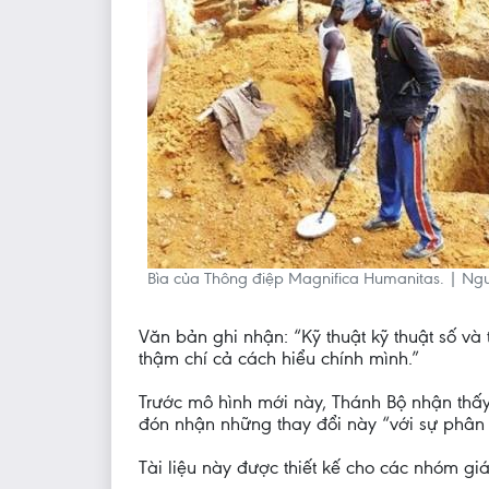
Bìa của Thông điệp Magnifica Humanitas. | N
Văn bản ghi nhận: “Kỹ thuật kỹ thuật số và 
thậm chí cả cách hiểu chính mình.”
Trước mô hình mới này, Thánh Bộ nhận thấy 
đón nhận những thay đổi này “với sự phân 
Tài liệu này được thiết kế cho các nhóm gi