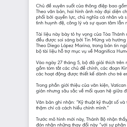
Chủ đề xuyên suốt của thông điệp bao gồm 
Theo văn bản, hai hình ảnh này đại diện ch
phối bởi quyền lực, chủ nghĩa cá nhân và 
tình huynh đệ, công lý và sự quan tâm lẫn n
Tài liệu này bày tỏ hy vọng của Tòa Thánh r
đều được soi sáng bởi Tin Mừng và hướng tớ
Theo Diego López Marina, trong bản tin ng
bộ tài liệu hỗ trợ mục vụ về Magnifica Hu
Vào ngày 27 tháng 5, bộ đã giải thích trên m
gồm tóm tắt các chủ đề chính, các đoạn Kin
các hoạt động được thiết kế dành cho trẻ e
Trong phần giới thiệu của văn kiện, Vatic
giản nhưng sâu sắc về mối quan hệ giữa đứ
Văn bản ghi nhận: “Kỹ thuật kỹ thuật số và 
thậm chí cả cách hiểu chính mình.”
Trước mô hình mới này, Thánh Bộ nhận thấy 
đón nhận những thay đổi này “với sự phân 