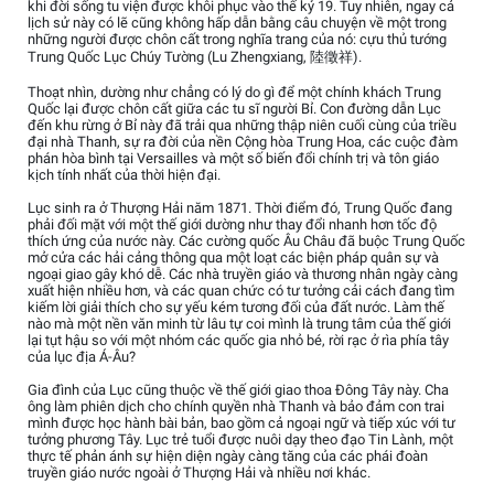
khi đời sống tu viện được khôi phục vào thế kỷ 19. Tuy nhiên, ngay cả
lịch sử này có lẽ cũng không hấp dẫn bằng câu chuyện về một trong
những người được chôn cất trong nghĩa trang của nó: cựu thủ tướng
Trung Quốc Lục Chúy Tường (Lu Zhengxiang, 陸徵祥).
Thoạt nhìn, dường như chẳng có lý do gì để một chính khách Trung
Quốc lại được chôn cất giữa các tu sĩ người Bỉ. Con đường dẫn Lục
đến khu rừng ở Bỉ này đã trải qua những thập niên cuối cùng của triều
đại nhà Thanh, sự ra đời của nền Cộng hòa Trung Hoa, các cuộc đàm
phán hòa bình tại Versailles và một số biến đổi chính trị và tôn giáo
kịch tính nhất của thời hiện đại.
Lục sinh ra ở Thượng Hải năm 1871. Thời điểm đó, Trung Quốc đang
phải đối mặt với một thế giới dường như thay đổi nhanh hơn tốc độ
thích ứng của nước này. Các cường quốc Âu Châu đã buộc Trung Quốc
mở cửa các hải cảng thông qua một loạt các biện pháp quân sự và
ngoại giao gây khó dễ. Các nhà truyền giáo và thương nhân ngày càng
xuất hiện nhiều hơn, và các quan chức có tư tưởng cải cách đang tìm
kiếm lời giải thích cho sự yếu kém tương đối của đất nước. Làm thế
nào mà một nền văn minh từ lâu tự coi mình là trung tâm của thế giới
lại tụt hậu so với một nhóm các quốc gia nhỏ bé, rời rạc ở rìa phía tây
của lục địa Á-Âu?
Gia đình của Lục cũng thuộc về thế giới giao thoa Đông Tây này. Cha
ông làm phiên dịch cho chính quyền nhà Thanh và bảo đảm con trai
mình được học hành bài bản, bao gồm cả ngoại ngữ và tiếp xúc với tư
tưởng phương Tây. Lục trẻ tuổi được nuôi dạy theo đạo Tin Lành, một
thực tế phản ánh sự hiện diện ngày càng tăng của các phái đoàn
truyền giáo nước ngoài ở Thượng Hải và nhiều nơi khác.