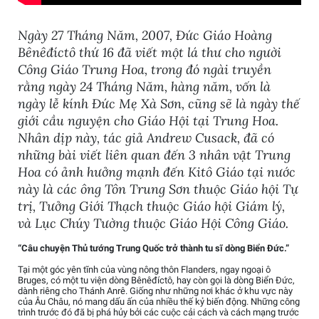
Ngày 27 Tháng Năm, 2007, Đức Giáo Hoàng
Bênêđíctô thứ 16 đã viết một lá thư cho người
Công Giáo Trung Hoa, trong đó ngài truyền
rằng ngày 24 Tháng Năm, hàng năm, vốn là
ngày lễ kính Đức Mẹ Xà Sơn, cũng sẽ là ngày thế
giới cầu nguyện cho Giáo Hội tại Trung Hoa.
Nhân dịp này, tác giả Andrew Cusack, đã có
những bài viết liên quan đến 3 nhân vật Trung
Hoa có ảnh hưởng mạnh đến Kitô Giáo tại nước
này là các ông Tôn Trung Sơn thuộc Giáo hội Tự
trị, Tưởng Giới Thạch thuộc Giáo hội Giám lý,
và Lục Chúy Tường thuộc Giáo Hội Công Giáo.
“Câu chuyện Thủ tướng Trung Quốc trở thành tu sĩ dòng Biển Đức.”
Tại một góc yên tĩnh của vùng nông thôn Flanders, ngay ngoại ô
Bruges, có một tu viện dòng Bênêđíctô, hay còn gọi là dòng Biển Đức,
dành riêng cho Thánh Anrê. Giống như những nơi khác ở khu vực này
của Âu Châu, nó mang dấu ấn của nhiều thế kỷ biến động. Những công
trình trước đó đã bị phá hủy bởi các cuộc cải cách và cách mạng trước