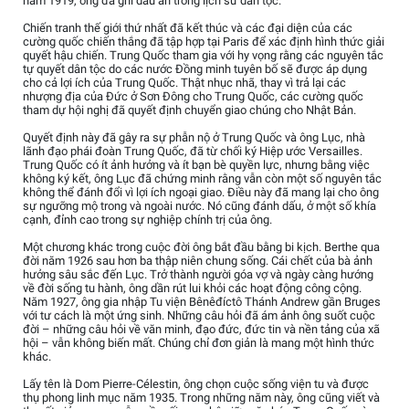
năm 1919, ông đã ghi dấu ấn trong lịch sử dân tộc.
Chiến tranh thế giới thứ nhất đã kết thúc và các đại diện của các
cường quốc chiến thắng đã tập hợp tại Paris để xác định hình thức giải
quyết hậu chiến. Trung Quốc tham gia với hy vọng rằng các nguyên tắc
tự quyết dân tộc do các nước Đồng minh tuyên bố sẽ được áp dụng
cho cả lợi ích của Trung Quốc. Thật nhục nhã, thay vì trả lại các
nhượng địa của Đức ở Sơn Đông cho Trung Quốc, các cường quốc
tham dự hội nghị đã quyết định chuyển giao chúng cho Nhật Bản.
Quyết định này đã gây ra sự phẫn nộ ở Trung Quốc và ông Lục, nhà
lãnh đạo phái đoàn Trung Quốc, đã từ chối ký Hiệp ước Versailles.
Trung Quốc có ít ảnh hưởng và ít bạn bè quyền lực, nhưng bằng việc
không ký kết, ông Lục đã chứng minh rằng vẫn còn một số nguyên tắc
không thể đánh đổi vì lợi ích ngoại giao. Điều này đã mang lại cho ông
sự ngưỡng mộ trong và ngoài nước. Nó cũng đánh dấu, ở một số khía
cạnh, đỉnh cao trong sự nghiệp chính trị của ông.
Một chương khác trong cuộc đời ông bắt đầu bằng bi kịch. Berthe qua
đời năm 1926 sau hơn ba thập niên chung sống. Cái chết của bà ảnh
hưởng sâu sắc đến Lục. Trở thành người góa vợ và ngày càng hướng
về đời sống tu hành, ông dần rút lui khỏi các hoạt động công cộng.
Năm 1927, ông gia nhập Tu viện Bênêđíctô Thánh Andrew gần Bruges
với tư cách là một ứng sinh. Những câu hỏi đã ám ảnh ông suốt cuộc
đời – những câu hỏi về văn minh, đạo đức, đức tin và nền tảng của xã
hội – vẫn không biến mất. Chúng chỉ đơn giản là mang một hình thức
khác.
Lấy tên là Dom Pierre-Célestin, ông chọn cuộc sống viện tu và được
thụ phong linh mục năm 1935. Trong những năm này, ông cũng viết và