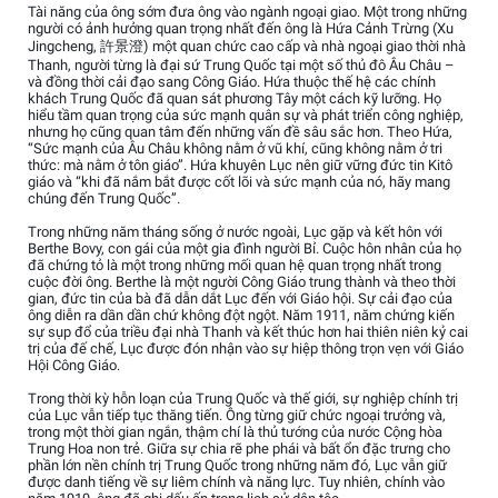
Tài năng của ông sớm đưa ông vào ngành ngoại giao. Một trong những
người có ảnh hưởng quan trọng nhất đến ông là Hứa Cảnh Trừng (Xu
Jingcheng, 許景澄) một quan chức cao cấp và nhà ngoại giao thời nhà
Thanh, người từng là đại sứ Trung Quốc tại một số thủ đô Âu Châu –
và đồng thời cải đạo sang Công Giáo. Hứa thuộc thế hệ các chính
khách Trung Quốc đã quan sát phương Tây một cách kỹ lưỡng. Họ
hiểu tầm quan trọng của sức mạnh quân sự và phát triển công nghiệp,
nhưng họ cũng quan tâm đến những vấn đề sâu sắc hơn. Theo Hứa,
“Sức mạnh của Âu Châu không nằm ở vũ khí, cũng không nằm ở tri
thức: mà nằm ở tôn giáo”. Hứa khuyên Lục nên giữ vững đức tin Kitô
giáo và “khi đã nắm bắt được cốt lõi và sức mạnh của nó, hãy mang
chúng đến Trung Quốc”.
Trong những năm tháng sống ở nước ngoài, Lục gặp và kết hôn với
Berthe Bovy, con gái của một gia đình người Bỉ. Cuộc hôn nhân của họ
đã chứng tỏ là một trong những mối quan hệ quan trọng nhất trong
cuộc đời ông. Berthe là một người Công Giáo trung thành và theo thời
gian, đức tin của bà đã dẫn dắt Lục đến với Giáo hội. Sự cải đạo của
ông diễn ra dần dần chứ không đột ngột. Năm 1911, năm chứng kiến
sự sụp đổ của triều đại nhà Thanh và kết thúc hơn hai thiên niên kỷ cai
trị của đế chế, Lục được đón nhận vào sự hiệp thông trọn vẹn với Giáo
Hội Công Giáo.
Trong thời kỳ hỗn loạn của Trung Quốc và thế giới, sự nghiệp chính trị
của Lục vẫn tiếp tục thăng tiến. Ông từng giữ chức ngoại trưởng và,
trong một thời gian ngắn, thậm chí là thủ tướng của nước Cộng hòa
Trung Hoa non trẻ. Giữa sự chia rẽ phe phái và bất ổn đặc trưng cho
phần lớn nền chính trị Trung Quốc trong những năm đó, Lục vẫn giữ
được danh tiếng về sự liêm chính và năng lực. Tuy nhiên, chính vào